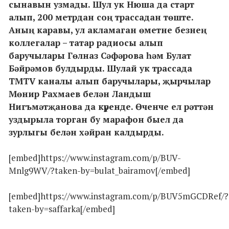
сынавын узмады. Шул ук Нюша да старт
алып, 200 метрдан соң трассадан төште.
Аның каравы, ул акламаган өметне безнең
коллегалар – татар радиосы алып
баручылары Гөлназ Сәфәрова һәм Булат
Бәйрәмов булдырды. Шулай ук трассада
TMTV каналы алып баручылары, җырчылар
Мөнир Рахмаев белән Ландыш
Нигъмәтҗанова да күренде. Өченче ел рәттән
уздырыла торган бу марафон быел да
зурлыгы белән хәйран калдырды.
[embed]https://www.instagram.com/p/BUV-
Mnlg9WV/?taken-by=bulat_bairamov[/embed]
[embed]https://www.instagram.com/p/BUV5mGCDRef/?
taken-by=saffarka[/embed]