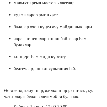
мавыктыргыч мастер-класслар
кул эшләре ярминкәсе
балалар өчен күңел ачу мәйданчыклары
чара спонсорларыннан бәйгеләр һәм
бүләкләр
концерт һәм мода күрсәтү
белгечләрдән консультация һ.б.
Өстәвенә, клоуннар, җилкәннәр регатасы, кул
чатырлары белән флешмоб та булачак.
Кайчан: 1 июнь, 17:00-20:00