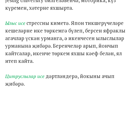
Jesuig University билгеләвенчә, моторика, күз
күремен, хәтерне яхшырта.
стрессны киметә. Япон тикшерүчеләре
Ылыс исе
кешеләрне ике төркемгә бүлеп, берсен яфраклы
агачлар үскән урманга, ә икенчесен ылыслылар
урманына җибәрә. Беренчеләр арып, йончып
кайтсалар, икенче төркем яхшы кәеф белән, ял
итеп кайта.
дәртләндерә, йокыны ачып
Цитруслылар исе
җибәрә.