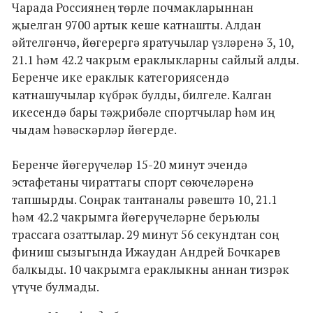
Чарада Россиянең төрле почмакларыннан
җыелган 9700 артык кеше катнашты. Алдан
әйтелгәнчә, йөгерергә яратучылар үзләренә 3, 10,
21.1 һәм 42.2 чакрым ераклыкларны сайлый алды.
Беренче ике ераклык категориясендә
катнашучылар күбрәк булды, билгеле. Калган
икесендә бары тәҗрибәле спортчылар һәм иң
чыдам һәвәскәрләр йөгерде.
Беренче йөгерүчеләр 15-20 минут эчендә
эстафетаны чираттагы спорт сөючеләренә
тапшырды. Соңрак тантаналы рәвештә 10, 21.1
һәм 42.2 чакрымга йөгерүчеләрне берьюлы
трассага озаттылар. 29 минут 56 секундтан соң
финиш сызыгында Ижаудан Андрей Бочкарев
балкыды. 10 чакрымга ераклыкны аннан тизрәк
үтүче булмады.