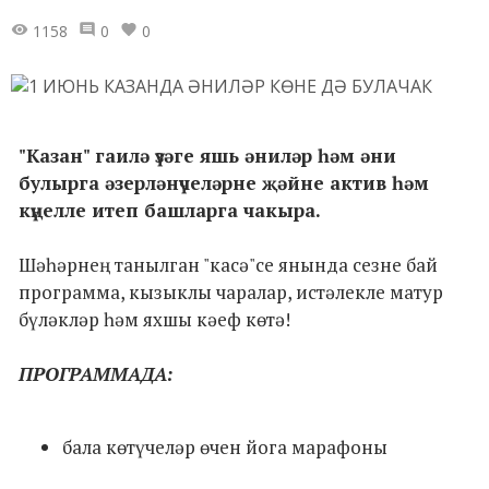
1158
0
0
"Казан" гаилә үзәге яшь әниләр һәм әни
булырга әзерләнүчеләрне җәйне актив һәм
күңелле итеп башларга чакыра.
Шәһәрнең танылган "касә"се янында сезне бай
программа, кызыклы чаралар, истәлекле матур
бүләкләр һәм яхшы кәеф көтә!
ПРОГРАММАДА:
бала көтүчеләр өчен йога марафоны