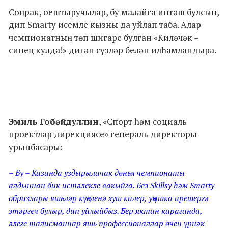
Соңрак, оештыручылар, бу малайга иптәш булсын,
дип Smarty исемле кызны да уйлап таба. Алар
чемпионатның төп шигаре булган «Киләчәк –
синең кулда!» дигән сүзләр белән илһамландыра.
Эмиль Гобәйдуллин
, «Спорт һәм социаль
проектлар дирекциясе» генераль директоры
урынбасары:
– Бу – Казанда уздырылачак дөнья чемпионаты
алдыннан бик истәлекле вакыйга. Без Skillsy һәм Smarty
образлары яшьләр күңеленә хуш килер, уңышка ирешергә
этәргеч булыр, дип уйлыйбыз. Бер яктан караганда,
әлеге талисманнар яшь профессионаллар өчен үрнәк