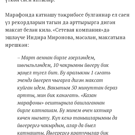
Марафонда катнашу тәҗрибәсе булганнар ел саен
үз рекордларын тагын да арттырырга дигән
максат белән килә. «Сетевая компания»дә
эшләүче Индира Миронова, мәсәлән, максатына
ирешкән:
– Март аеннан бирле әзерләндем,
шөгыльләндем, 10 чакрымны йөгерү бик
җиңел түгел бит. Бу аралыкны 1 сәгать
эчендә йөгереп чыгарга дигән максат
куйган идем. Вакытым 50 минуттан бераз
артты, мин бик канәгать. «Казан
марафоны» оештырыла башлаганнан
бирле катнашам. Бу минем өчен ихтыяр
көчен ныгыту. Күп кенә танышларымны да
йөгерергә чакырдым, алар да быел
катнашты. Йөгерергә яратучылар бик