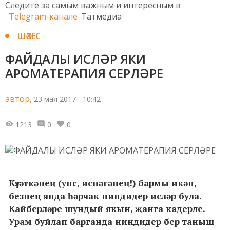
Следите за самым важным и интересным в
Telegram-канале
Татмедиа
ШӘХЕС
ФАЙДАЛЫ ИСЛӘР ЯКИ
АРОМАТЕРАПИЯ СЕРЛӘРЕ
автор,
23 мая 2017 - 10:42
1213
0
0
Күзәткәнең (упс, иснәгәнең!) бармы икән,
безнең янда һәрчак ниндидер исләр була.
Кайберләре шундый якын, җанга кадерле.
Урам буйлап барганда ниндидер бер таныш