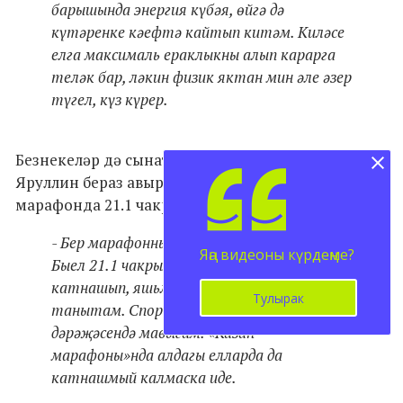
барышында энергия күбәя, өйгә дә
күтәренке кәефтә кайтып китәм. Киләсе
елга максималь ераклыкны алып карарга
теләк бар, ләкин физик яктан мин әле әзер
түгел, күз күрер.
Безнекеләр дә сынатмады. Яшел Үзәннән Илшат
Яруллин бераз авырып торуына карамастан,
марафонда 21.1 чакрымны узган.
- Бер марафонны да калдырган юк әлегә.
Яңа видеоны күрдеңме?
Быел 21.1 чакрымга йөгердем. Марафонда
катнашып, яшьләр арасында спортны
Тулырак
танытам. Спорт белән һәвәскәр
дәрәҗәсендә мавыгам. «Казан
марафоны»нда алдагы елларда да
катнашмый калмаска иде.