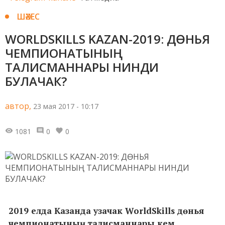
ШӘХЕС
WORLDSKILLS KAZAN-2019: ДӨНЬЯ
ЧЕМПИОНАТЫНЫҢ
ТАЛИСМАННАРЫ НИНДИ
БУЛАЧАК?
автор,
23 мая 2017 - 10:17
1081
0
0
2019 елда Казанда узачак WorldSkills дөнья
чемпионатының талисманнары кем