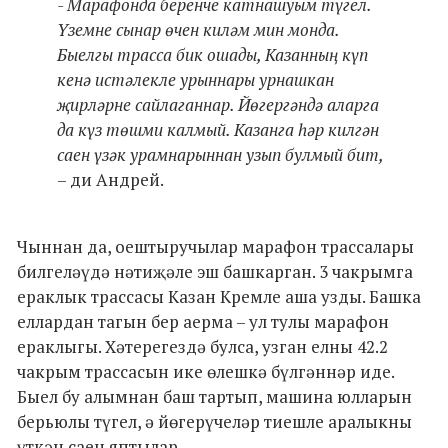
- Марафонда беренче катнашуым түгел.
Үземне сынар өчен киләм мин монда.
Быелгы трасса бик ошады, Казанның күп
кенә истәлекле урыннары урнашкан
җирләрне сайлаганнар. Йөгергәндә аларга
да күз төшми калмый. Казанга һәр килгән
саен үзәк урамнарыннан узып булмый бит,
– ди Андрей.
Чыннан да, оештыручылар марафон трассалары
билгеләүдә нәтиҗәле эш башкарган. 3 чакрымга
ераклык трассасы Казан Кремле аша узды. Башка
еллардан тагын бер аерма – ул тулы марафон
ераклыгы. Хәтерегездә булса, узган елны 42.2
чакрым трассасын ике өлешкә бүлгәннәр иде.
Быел бу алымнан баш тартып, машина юлларын
берьюлы түгел, ә йөгерүчеләр тиешле аралыкны
үткән саен яптылар.