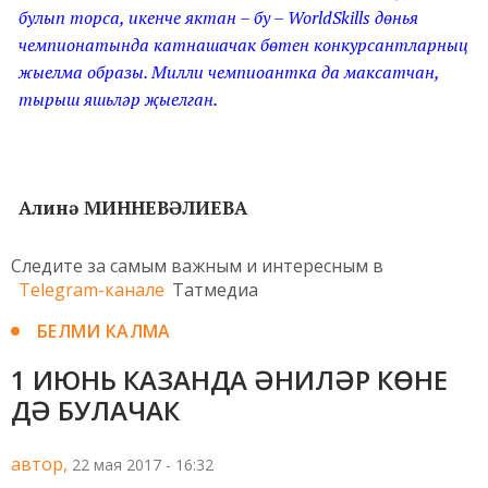
булып торса, икенче яктан – бу – WorldSkills дөнья
чемпионатында катнашачак бөтен конкурсантларныц
жыелма образы. Милли чемпиоантка да максатчан,
тырыш яшьләр җыелган.
Алинә МИННЕВӘЛИЕВА
Следите за самым важным и интересным в
Telegram-канале
Татмедиа
БЕЛМИ КАЛМА
1 ИЮНЬ КАЗАНДА ӘНИЛӘР КӨНЕ
ДӘ БУЛАЧАК
автор,
22 мая 2017 - 16:32