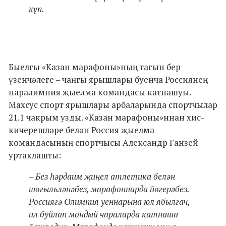
күп.
Быелгы «Казан марафоны»ның тагын бер
үзенчәлеге – чаңгы ярышлары буенча Россиянең
паралимпия җыелма командасы катнашуы.
Махсус спорт ярышлары арбаларында спортчылар
21.1 чакрым узды. «Казан марафоны»ннан хис-
кичерешләре белән Россия җыелма
командасының спортчысы Александр Ганзей
уртаклашты:
– Без һәрдаим җиңел атлетика белән
шөгыльләнәбез, марафоннарда йөгерәбез.
Россиягә Олимпия уеннарына юл ябылгач,
ил буйлап мондый чараларда катнаша