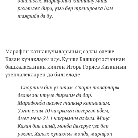
башладык. Марафонда катнашу миңа
рәхәтлек бирә, үзгә бер тренировка һәм
тәҗрибә дә бу.
Марафон катнашучыларының саллы өлеше –
Казан кунаклары иде. Күрше Башкортостаннан
башкаласыннан килгән Игорь Горяев Казанның
үзенчәлекләрен дә билгеләде:
- Спортны бик үз итәм. Спорт товарлары
белән эш итүче фирмам да бар.
Марафонда икенче тапкыр катнашам.
Узган елны 10 чакрымга йөгергән идем,
быел менә 21.1 чакрымны алдым. Миңа
Казан бик ошый, монда йөгерүе үзе бер
рәхәт. Халык кунакчыл монда, марафон