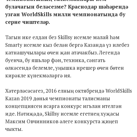
булачагын беләсезме? Краснодар шәһәрендә
узган WorldSkills милли чемпионатында бу
серне чиштеләр.
Тагын ике елдан без Skillsy исемле малай һәм
Smarty исемле кыз белән бергә Казанда үз илебез
катнашучылары өчен җан атачакбыз. Легенда
буенча, бу яшьләр фән, техника, сәнгать
өлкәсендә белемле, уңышка ирешер өчен бөтен
кирәкле күнекмәләргә ия.
Хәтерләсәсәгез, 2016 елның октябрендә WorldSkills
Kazan 2019 дөнья чемпионаты талисманы
концепциясен ясарга конкурс игълан ителгән
иде. Нәтиҗәдә, Skillsy исемле егетнең хуҗасы
Максим Овчинников әлеге конкурста җиңеп
чыкты.