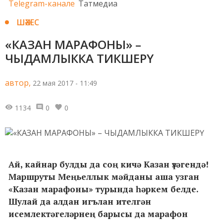
Telegram-канале
Татмедиа
ШӘХЕС
«КАЗАН МАРАФОНЫ» –
ЧЫДАМЛЫККА ТИКШЕРҮ
автор,
22 мая 2017 - 11:49
1134
0
0
Ай, кайнар булды да соң кичә Казан үзәгендә!
Маршруты Меңьеллык мәйданы аша узган
«Казан марафоны» турында һәркем белде.
Шулай да алдан игълан ителгән
исемлектәгеләрнең барысы да марафон