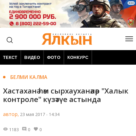
ТЕКСТ
ВИДЕО
ФОТО
КОНКУРС
БЕЛМИ КАЛМА
Хастаханә һәм сырхауханәләр "Халык
контроле" күзәтүе астында
автор,
23 мая 2017 - 14:34
1183
0
0