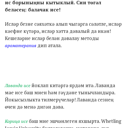
ис борыныңны кытыклый. Син төгәл
беләсең: балачак исе!
Исләр безне сәяхәткә алып чыгарга сәләтле, исләр
кәефне күтәрә, исләр хәтта дәвалый да икән!
Кешеләрне исләр белән дәвалау методы
дип атала.
ароматерапия
йоклап китәргә ярдәм итә. Лаванда
Лаванда исе
мае исе баш миен һәм гәүдәне тынычландыра.
Йокысызлыкта тилмерүчеләр! Лаванда сезнең
өчен дә менә дигән дәва.
баш мие эшчәнлеген яхшырта. Whetling
Корица исе