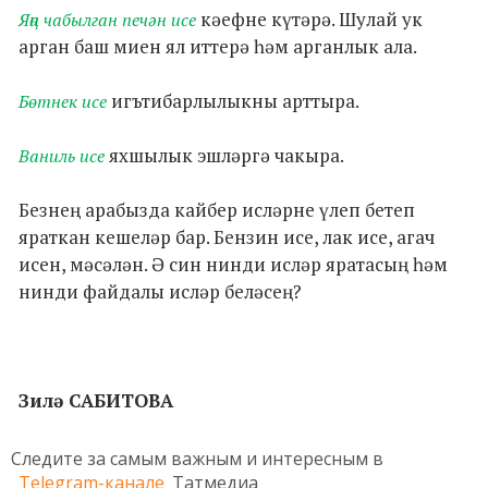
кәефне күтәрә. Шулай ук
Яңа чабылган печән исе
арган баш миен ял иттерә һәм арганлык ала.
игътибарлылыкны арттыра.
Бөтнек исе
яхшылык эшләргә чакыра.
Ваниль исе
Безнең арабызда кайбер исләрне үлеп бетеп
яраткан кешеләр бар. Бензин исе, лак исе, агач
исен, мәсәлән. Ә син нинди исләр яратасың һәм
нинди файдалы исләр беләсең?
Зилә САБИТОВА
Следите за самым важным и интересным в
Telegram-канале
Татмедиа