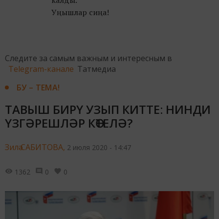
Уңышлар сиңа!
Следите за самым важным и интересным в
Telegram-канале
Татмедиа
БУ – ТЕМА!
ТАВЫШ БИРҮ УЗЫП КИТТЕ: НИНДИ
ҮЗГӘРЕШЛӘР КӨТЕЛӘ?
Зилә САБИТОВА,
2 июля 2020 - 14:47
1362
0
0