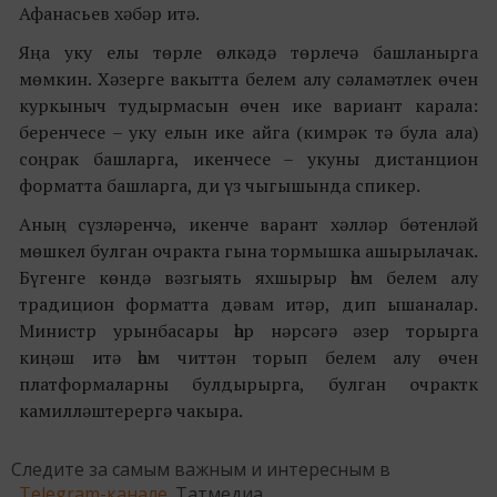
Афанасьев хәбәр итә.
Яңа уку елы төрле өлкәдә төрлечә башланырга
мөмкин. Хәзерге вакытта белем алу сәламәтлек өчен
куркыныч тудырмасын өчен ике вариант карала:
беренчесе – уку елын ике айга (кимрәк тә була ала)
соңрак башларга, икенчесе – укуны дистанцион
форматта башларга, ди үз чыгышында спикер.
Аның сүзләренчә, икенче варант хәлләр бөтенләй
мөшкел булган очракта гына тормышка ашырылачак.
Бүгенге көндә вәзгыять яхшырыр һәм белем алу
традицион форматта дәвам итәр, дип ышаналар.
Министр урынбасары һәр нәрсәгә әзер торырга
киңәш итә һәм читтән торып белем алу өчен
платформаларны булдырырга, булган очрактк
камилләштерергә чакыра.
Следите за самым важным и интересным в
Telegram-канале
Татмедиа