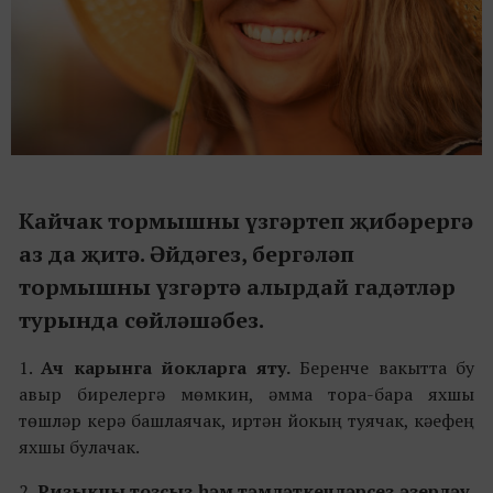
Кайчак тормышны үзгәртеп җибәрергә
аз да җитә. Әйдәгез, бергәләп
тормышны үзгәртә алырдай гадәтләр
турында сөйләшәбез.
1.
Ач карынга йокларга яту.
Беренче вакытта бу
авыр бирелергә мөмкин, әмма тора-бара яхшы
төшләр керә башлаячак, иртән йокың туячак, кәефең
яхшы булачак.
2.
Ризыкны тозсыз һәм тәмләткечләрсез әзерләү
.