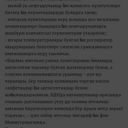
- шулай ук оештыручылар һәм җәмәгать күзәтүчеләре
битлек һәм перчаткалардан булырга тиеш;
- имтихан пунктларына керү юлында исә медицина
хезмәткәрләре балаларга һәм оештыручыларга
мәҗбүри контактсыз термометрия үткәрәчәк;
- югары температуралары булган һәм респиратор
авыруларның билгеләре сизелгән гражданнарга
имтиханнарга керү тыелачак.
«Барлык имтихан узачак пунктларның биналары
антисептик чаралар булган дозатлорлар белән, ә
гомуми кулланылыштагы урыннар − кул юу
чаралары, бер тапкыр кулланыла торган кәгазь
салфеткалар һәм антисептиклар белән
җиһазландырылачак. БДИда катнашучылар арасында
социаль дистанцияне үтәү дә тәэмин ителәчәк:
имтихан бирүчеләрне кимендә бер ярым метр аерып
торачак», – дип хәбәр иттеләр мәгариф һәм фән
Министрлыгында.