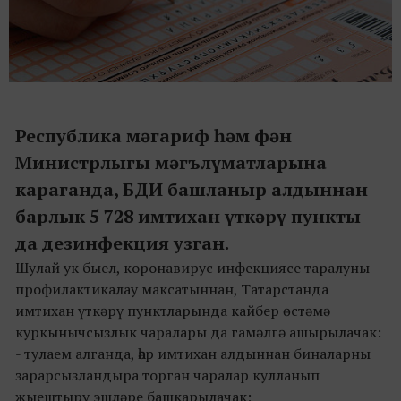
Республика мәгариф һәм фән
Министрлыгы мәгълүматларына
караганда, БДИ башланыр алдыннан
барлык 5 728 имтихан үткәрү пункты
да дезинфекция узган.
Шулай ук быел, коронавирус инфекциясе таралуны
профилактикалау максатыннан, Татарстанда
имтихан үткәрү пунктларында кайбер өстәмә
куркынычсызлык чаралары да гамәлгә ашырылачак:
- тулаем алганда, һәр имтихан алдыннан биналарны
зарарсызландыра торган чаралар кулланып
җыештыру эшләре башкарылачак;