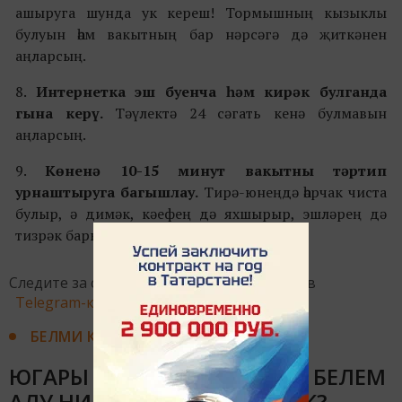
ашыруга шунда ук кереш! Тормышның кызыклы
булуын һәм вакытның бар нәрсәгә дә җиткәнен
аңларсың.
8.
Интернетка эш буенча һәм кирәк булганда
гына керү.
Тәүлектә 24 сәгать кенә булмавын
аңларсың.
9.
Көненә 10-15 минут вакытны тәртип
урнаштыруга багышлау.
Тирә-юнеңдә һәрчак чиста
булыр, ә димәк, кәефең дә яхшырыр, эшләрең дә
тизрәк барыр.
Следите за самым важным и интересным в
Telegram-канале
Татмедиа
БЕЛМИ КАЛМА
ЮГАРЫ УКУ ЙОРТЛАРЫНДА БЕЛЕМ
АЛУ НИЧЕК ДӘВАМ ИТӘЧӘК?