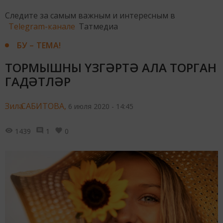
Следите за самым важным и интересным в
Telegram-канале
Татмедиа
БУ – ТЕМА!
ТОРМЫШНЫ ҮЗГӘРТӘ АЛА ТОРГАН
ГАДӘТЛӘР
Зилә САБИТОВА,
6 июля 2020 - 14:45
1439
1
0