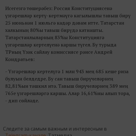
Исегезгә төшерәбез: Россия Конституциясенә
үзгәрешләр кертү-кертмәүгә кагылышлы тавыш бирү
25 июньнән 1 июльгә кадәр дәвам итте. Татарстан
халкының 80%ы тавыш бирүдә катнашты.
Татарстанлыларның 83%ы Конституциягә
үзгәрешләр кертелүенә каршы түгел. Бу турыда
ТРның Үзәк сайлау комиссиясе рәисе Андрей
Кондратьев:
- Үзгәрешләр кертелүгә 1 млн 943 мең 685 кеше риза
булуын белдедре. Бу сан тавыш бирүчеләрнең
82,81%ын тәшкил итә. Тавыш бирүчеләрнең 389 мең
765е үзгәрешләргә каршы. Алар 16,61%ны алып тора,
- дип сөйләде.
Следите за самым важным и интересным в
Telegram-канале
Татмедиа