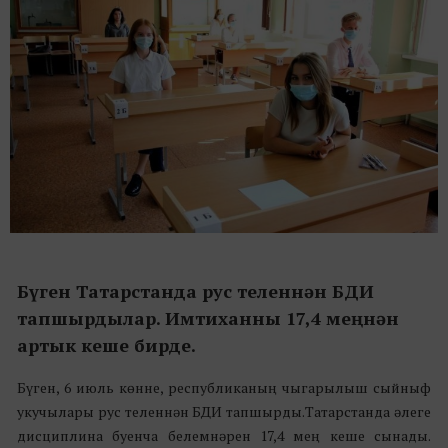
Бүген Татарстанда рус теленнән БДИ
тапшырдылар. Имтиханны 17,4 меңнән
артык кеше бирде.
Бүген, 6 июль көнне, республиканың чыгарылыш сыйныф
укучылары рус теленнән БДИ тапшырды.Татарстанда әлеге
дисциплина буенча белемнәрен 17,4 мең кеше сынады.