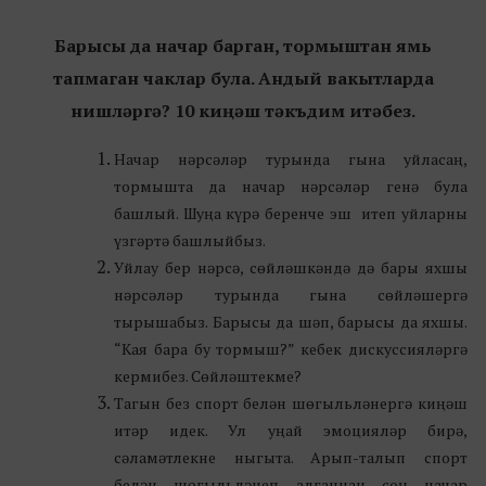
Барысы да начар барган, тормыштан ямь
тапмаган чаклар була. Андый вакытларда
нишләргә? 10 киңәш тәкъдим итәбез.
Начар нәрсәләр турында гына уйласаң,
тормышта да начар нәрсәләр генә була
башлый. Шуңа күрә беренче эш итеп уйларны
үзгәртә башлыйбыз.
Уйлау бер нәрсә, сөйләшкәндә дә бары яхшы
нәрсәләр турында гына сөйләшергә
тырышабыз. Барысы да шәп, барысы да яхшы.
“Кая бара бу тормыш?” кебек дискуссияләргә
кермибез. Сөйләштекме?
Тагын без спорт белән шөгыльләнергә киңәш
итәр идек. Ул уңай эмоцияләр бирә,
сәламәтлекне ныгыта. Арып-талып спорт
белән шөгыльләнеп алганнан соң начар