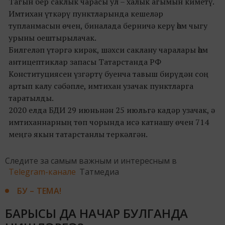
Тагын бер саклык чарасы ул – халык агымын киметү.
Имтихан үткәрү пунктларында кешеләр
тупланмасын өчен, биналада берничә керү һәм чыгу
урыны оештырылачак.
Билгеләп үтәргә кирәк, шәхси саклану чаралары һәм
антицептиклар запасы Татарстанда РФ
Конституциясен үзгәртү буенча тавыш бирүдән соң
артып калу сәбәпле, имтихан узачак пунктларга
таратылды.
2020 елда БДИ 29 июньнән 25 июльгә кадәр узачак, ә
имтиханнарның төп чорында исә катнашу өчен 714
меңгә якын татарстанлы теркәлгән.
Следите за самым важным и интересным в
Telegram-канале
Татмедиа
БУ – ТЕМА!
БАРЫСЫ ДА НАЧАР БУЛГАНДА