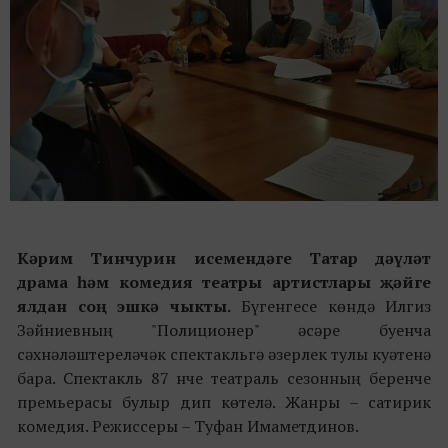
Кәрим Тинчурин исемендәге Татар дәүләт
драма һәм комедия театры артистлары җәйге
ялдан соң эшкә чыкты.
Бүгенгесе көндә Илгиз
Зәйниевның "Полиционер" әсәре буенча
сәхнәләштереләчәк спектакльгә әзерлек тулы куәтенә
бара. Спектакль 87 нче театраль сезонның беренче
премьерасы булыр дип көтелә. Жанры – сатирик
комедия. Режиссеры – Туфан Имаметдинов.