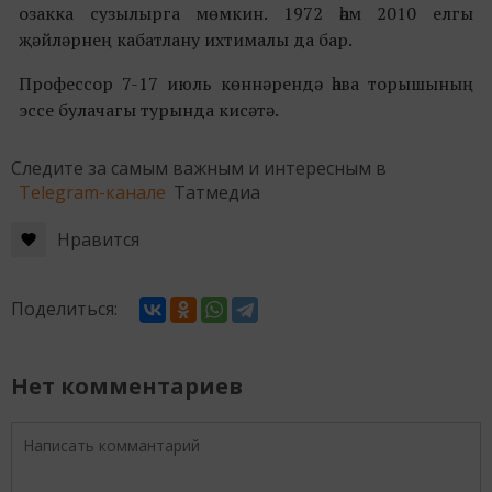
озакка сузылырга мөмкин. 1972 һәм 2010 елгы
җәйләрнең кабатлану ихтималы да бар.
Профессор 7-17 июль көннәрендә һава торышының
эссе булачагы турында кисәтә.
Следите за самым важным и интересным в
Telegram-канале
Татмедиа
Нравится
Поделиться:
Нет комментариев