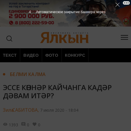
3
Автоматическое закрытие баннера через
ТЕКСТ
ВИДЕО
ФОТО
КОНКУРС
БЕЛМИ КАЛМА
ЭССЕ КӨННӘР КАЙЧАНГА КАДӘР
ДӘВАМ ИТӘР?
Зилә САБИТОВА,
7 июля 2020 - 18:04
1393
0
0