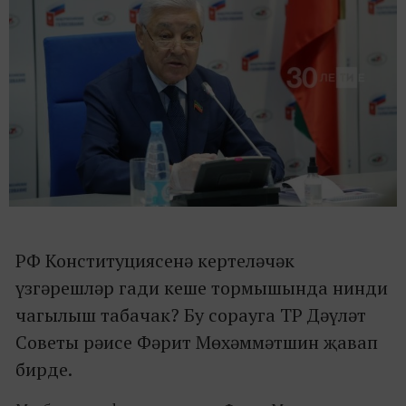
РФ Конституциясенә кертеләчәк
үзгәрешләр гади кеше тормышында нинди
чагылыш табачак? Бу сорауга ТР Дәүләт
Советы рәисе Фәрит Мөхәммәтшин җавап
бирде.