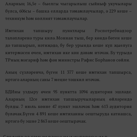
Аларның 16,5е – быелгы чыгарылыш сыйныф укучылары
булса, 606сы – башка елларда тәмамлаучылар, ә 229 кеше –
техникум һәм көллият тәмамлаучылар.
Имтихан тапшыру пунктлары Роспотребнадзор
таләпләренә туры килә. Моннан тыш, бер көндә бөтен кеше
дә тапшырып, нәтиҗәдә, бу бер урында кеше күп җыелуга
китермәсен өчен, имтихан ике көн дәвам итәчәк. Бу турыда
ТРның мәгариф һәм фән министры Рафис Борһанов сөйли.
Аның сүзләренчә, бүген 11 377 кеше имтихан тапшырса,
иртәгә аларның саны 7 меңне тәшкил итәчәк.
БДИны уздыру өчен 95 пунктта 1094 аудитория эшләде.
Аларның 12се имтихан тапшыручыларның өйләрендә
булды. 7 июль көнне 47 пункт эшләчәк һәм 613 аудитория
булачак.Бүген 4 891 кеше имтиханны оештыруда катнашса,
иртәгә бу эшне 2 863 кеше оештырачак.