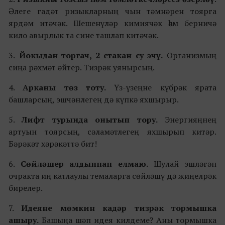
Әлеге гадәт ризыкларның чын тәмнәрен тоярга
ярдәм итәчәк. Шешенүләр кимиячәк һәм берничә
кило авырлык та сине ташлап китәчәк.
3.
Йокыдан торгач, 2 стакан су эчү.
Организмың
сиңа рәхмәт әйтер. Тизрәк уянырсың.
4.
Арканы төз тоту.
Үз-үзеңне күбрәк ярата
башларсың, эшчәнлегең дә күпкә яхшырыр.
5.
Лифт турында онытып тору.
Энергияңнең
артуын тоярсың, сәламәтлегең яхшырып китәр.
Бәрәкәт хәрәкәттә бит!
6.
Сөйләшер алдыннан елмаю.
Шулай эшләгән
очракта иң катлаулы темаларга сөйләшү дә җиңелрәк
бирелер.
7.
Идеяне мөмкин кадәр тизрәк тормышка
ашыру.
Башыңа шәп идея килдеме? Аны тормышка