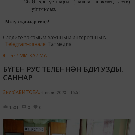
Өстәл уеннары (шашка, шахмат, лото)
уйныйбыз.
Матур җәйләр сиңа!
Следите за самым важным и интересным в
Telegram-канале
Татмедиа
БЕЛМИ КАЛМА
БҮГЕН РУС ТЕЛЕННӘН БДИ УЗДЫ.
САННАР
Зилә САБИТОВА,
6 июля 2020 - 15:52
1501
0
0