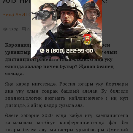
Зилә САБИТОВА,
3 июля 2020 - 14:21
1370
0
0
Коронавирус бөтен җирдә үз тәртипләрен
урнаштырды. Студентлар, укучылар уку елын
дистанцион рәвештә тәмамлады. Ә яңа уку
елында хәлләр ничек булыр? Җавап безнең
язмада.
Яңа карар нигезендә, Россия югары уку йортлары
яңа уку елын соңрак башлый алачак. Бу билгеле
эпидемиологик вәзгыять көйләнгәнчегә ( иң күп
дигәндә, 2 айга) кадәр сузыла ала.
Әлеге хәбәрне 2020 елда кабул итү кампаниясенә
кагылышлы матбгут конференциясендә фән һәм
югары белем алу министры урынбасары Дмитрий