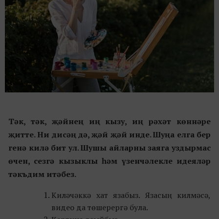
Тәк, тәк, җәйнең иң кызу, иң рәхәт көннәре
җитте. Ни дисәң дә, җәй җәй инде. Шуңа елга бер
генә килә бит ул. Шушы айларны заяга уздырмас
өчен, сезгә кызыклы һәм үзенчәлекле идеяләр
тәкъдим итәбез.
Киләчәккә хат язабыз. Язасың килмәсә,
видео да төшерергә була.