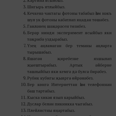
Картина ясыйбыз.
Шигырь ятлыйбыз.
Кечкенә чактагы фотоны табабыз һәм нәкъ
шул ук фотоны кабатлап яңадан төшәбез.
Гаиләнең шәҗәрәсен төзибез.
Берәр нинди эксперимент ясыйбыз яки
тәҗрибә уздырабыз.
Үзең аңламаган бер теманы аңларга
тырышабыз.
Яшәгән җиребезне яхшылап
җыештырабыз. Артык әйберне
ташлыйбыз яки кемгә дә булса бирәбез.
Рубик кубигы җыярга өйрәнәбез.
Бер көнгә Интернеттан һәм телефоннан
баш тартабыз.
Кыска хикәя язып карыйбыз.
Дуслар белән пикникка чыгабыз.
Плейлистны яңартабыз.