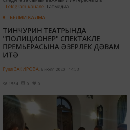
Следите за самым важным и интересным в
Telegram-канале
Татмедиа
БЕЛМИ КАЛМА
ТИНЧУРИН ТЕАТРЫНДА
"ПОЛИЦИОНЕР" СПЕКТАКЛЕ
ПРЕМЬЕРАСЫНА ӘЗЕРЛЕК ДӘВАМ
ИТӘ
Гүзәл ЗАКИРОВА,
6 июля 2020 - 14:53
1564
0
0