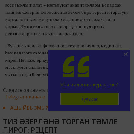
ассызыклый: алар – мәгълүмат аналитиклары. Болардан
тыш, инженерия юнәлешендә белем бирә торган югары уку
йортларын тәмамлаучылар да эшне артык озак эзләп
йөрми. Әмма «инженер» һөнәре үзе популярлык
рейтингларына еш кына эләкми кала.
- Бүгенге көндә информацион технологияләр, медицина
һәм педагогика юнәлешләрендә белем алучы белгечләр
кирәк. Нәтиҗәләр күрсәтүенчә, бүгенге көндә дөньяда
мәгълүмат аналитикларына ихтыяҗ зур, - дип сөйли үз
чыгышында Валерий Фальков.
Яңа видеоны күрдеңме?
Следите за самым важным и интересным в
Telegram-канале
Татмедиа
Тулырак
АШЫЙБЫЗМЫ?
ТИЗ ӘЗЕРЛӘНӘ ТОРГАН ТӘМЛЕ
ПИРОГ: РЕЦЕПТ