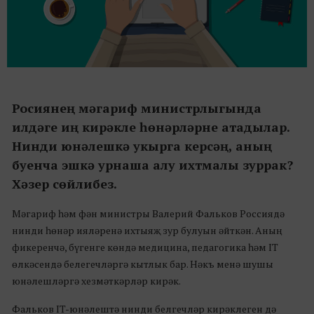
Росиянең мәгариф министрлыгында
илдәге иң кирәкле һөнәрләрне атадылар.
Нинди юнәлешкә укырга керсәң, аның
буенча эшкә урнаша алу ихтмалы зуррак?
Хәзер сөйлибез.
Мәгариф һәм фән министры Валерий Фальков Россиядә
нинди һөнәр ияләренә ихтыяҗ зур булуын әйткән. Аның
фикеренчә, бүгенге көндә медицина, педагогика һәм IT
өлкәсендә белегечләргә кытлык бар. Нәкъ менә шушы
юнәлешләргә хезмәткәрләр кирәк.
Фальков IT-юнәлештә нинди белгечләр кирәклеген дә