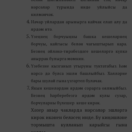
нәрсәләр турында инде уйлыйсы да
килмәячәк.
Начар уйлардан арынырга кайчак елап алу да
ярдәм итә.
Үзеңнең борчуыңны башка кешеләрнең
борчуы, кайгысы белән чагыштырып кара.
Безнең әйләнә-тирәбездәге кешеләргә күпкә
авыррак булырга мөмкин.
Үзебезне кызганып утыруны туктатабыз. Һәм
нәрсә дә булса эшли башлыйбыз. Хәлләрне
бары шулай гына үзгәртеп булачак.
Якын кешеләрдән ярдәм сорарга оялмыйбыз.
Безнең һәрберебезгә ярдәм кулы сузар,
борчуларны бүлешер кеше кирәк.
Хәзер авыр чакларда нәрсәләр эшләргә
кирәк икәнен беләсең инде. Бу киңәшләне
тормышта кулланып карыйсы гына
калды.