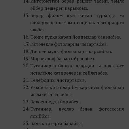
Интернеттан берәр рецепт табып, тәмле
әйбер пешереп карыйбыз.
Берәр фильм яки китап турында үз
фикерләреңне язып социаль челтәрләргә
эләбез.
Төнге күккә карап йолдызлар саныйбыз.
Истәлекле фотоларны чыгартабыз.
Дисней мультфильмнары карыйбыз.
Морзе әлифбасын өйрәнәбез.
Туганнарга барып, алардан яшьлектәге
истәлекле хатирәләрен сөйләтәбез.
Телефонны чистартабыз.
Укыйсы китаплар һәм карыйсы фильмнар
исемлеген төзибез.
Велосипедта йөрибез.
Туганнар, дуслар белән фотосессия
ясыйбыз.
Балык тотарга барабыз.