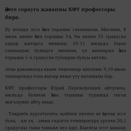
Әлеге сорауга җавапны КФУ профессоры
бирә.
Бу атнада эссе һава торышы сакланачак. Мәсәлән, 8
июль көнне һава торышы 34, 9ы көнне 33 градуска
кадәр җитәргә мөмкин. 10-11 июльдә бераз
салкынрак булырга мөмкин, ул көннәрдә һава
торышы 5-6 градуска түбәнрәк булуы көтелә.
Атна дәвамында явым-төшемнәр көтелми. 9,10 июль
төннәрендә генә яңгыр явып үтү ихтималы бар.
КФУ профессоры Юрий Переведенцев әйтүенчә,
июльдә булачак һава торышы турында төгәл
мәгълүмат әйтү авыр.
- Тәҗрибә күрсәтүенчә, җәйнең икенче ае һәрчак эссе
була, - ди ул, - әмма гадәттә температура уртача 20,5
градусны гына тәшкил итә иде. Быелгы эссе көннәр