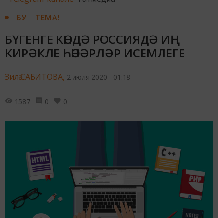
БУ – ТЕМА!
БҮГЕНГЕ КӨНДӘ РОССИЯДӘ ИҢ
КИРӘКЛЕ ҺӨНӘРЛӘР ИСЕМЛЕГЕ
Зилә САБИТОВА,
2 июля 2020 - 01:18
1587
0
0