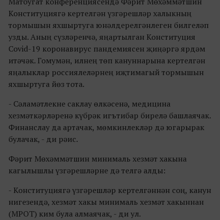
Матбугат конференциясендә Фәрит Мөхәммәтшин
Конституциягә кертелгән үзгәрешләр халыкның
тормышын яхшыртуга юнәлдерелгәнлеген билгеләп
узды. Аның сүзләренчә, яңартылган Конституция
Covid-19 коронавирус пандемиясен җиңәргә ярдәм
итәчәк. Гомумән, илнең төп кануннарына кертелгән
яңалыклар россиялеләрнең иҗтимагый тормышын
яхшыртуга йөз тота.
- Сәламәтлекне саклау өлкәсенә, медицина
хезмәткәрләренә күбрәк игътибар бирелә башлаячак.
Финанслау да артачак, мөмкинлекләр дә югарырак
булачак, - ди рәис.
Фәрит Мөхәммәтшин минималь хезмәт хакына
кагылышлы үзгәрешләрне дә телгә алды:
- Конституциягә үзгәрешләр кертелгәннән соң, канун
нигезендә, хезмәт хакы минималь хезмәт хакыннан
(МРОТ) ким була алмаячак, - ди ул.