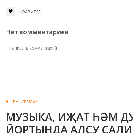
Нравится
Нет комментариев
БУ – ТЕМА!
МУЗЫКА, ИҖАТ ҺӘМ ДУ
ЙОРТЫНДА АЛСУ САЛИ