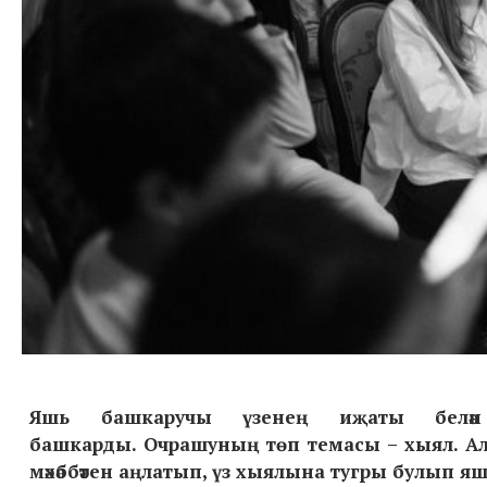
Яшь башкаручы үзенең иҗаты белә
башкарды.
Очрашуның төп темасы – хыял. Ал
мәхәббәтен аңлатып, үз хыялына тугры булып яш