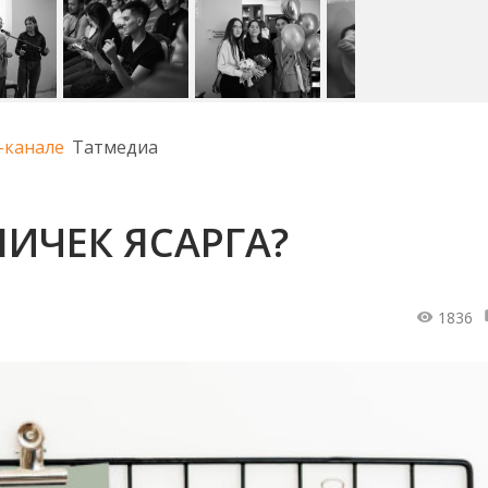
-канале
Татмедиа
ИЧЕК ЯСАРГА?
1836