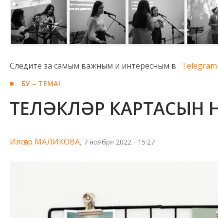
Следите за самым важным и интересным в
Telegram
БУ – ТЕМА!
ТЕЛӘКЛӘР КАРТАСЫН Н
Илсөяр МАЛИКОВА,
7 ноября 2022 - 15:27