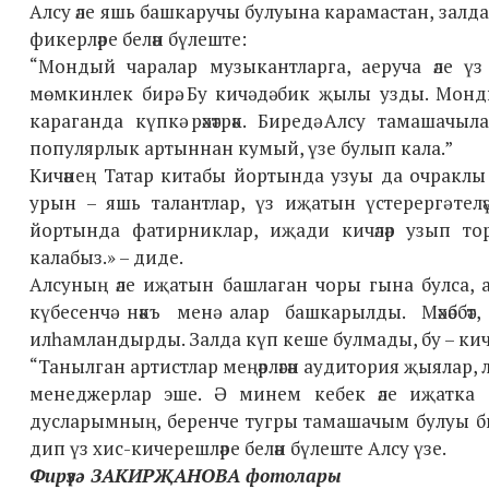
Алсу әле яшь башкаручы булуына карамастан, залд
фикерләре белән бүлеште:
“Мондый чаралар музыкантларга, аеруча әле үз 
мөмкинлек бирә. Бу кичә дә бик җылы узды. Мон
караганда күпкә рәхәтрәк. Биредә Алсу тамаша
популярлык артыннан кумый, үзе булып кала.”
Кичәнең Татар китабы йортында узуы да очраклы
урын – яшь талантлар, үз иҗатын үстерергә теләү
йортында фатирниклар, иҗади кичәләр узып тор
калабыз.» – диде.
Алсуның әле иҗатын башлаган чоры гына булса, 
күбесенчә нәкъ менә алар башкарылды. Мәхәббәт
илһамландырды. Залда күп кеше булмады, бу – кич
“Танылган артистлар меңәрләгән аудитория җыялар, 
менеджерлар эше. Ә минем кебек әле иҗатка б
дусларымның, беренче тугры тамашачым булуы би
дип үз хис-кичерешләре белән бүлеште Алсу үзе.
Фирүзә ЗАКИРҖАНОВА фотолары