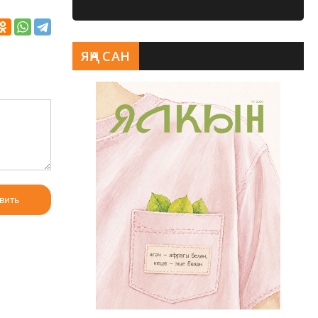
ЯҢА САН
вить