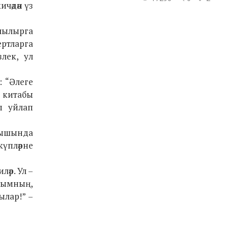
ичәдән үз
ачылырга
ртларга
лек, ул
: “Әлеге
р китабы
п уйлап
арышында
күпләрне
әр. Ул –
рымның,
ылар!” –