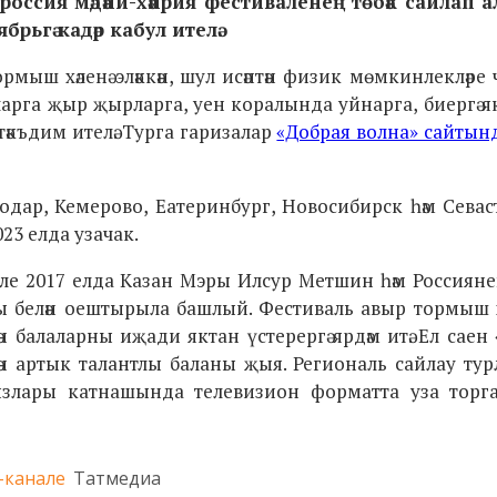
россия мәдәни-хәйрия фестиваленең төбәк сайлап а
рьгә кадәр кабул ителә.
рмыш хәленә эләккән, шул исәптән физик мөмкинлекләре ч
ларга җыр җырларга, уен коралында уйнарга, биергә я
тәкъдим ителә. Турга гаризалар
«Добрая волна» сайтын
нодар, Кемерово, Еатеринбург, Новосибирск һәм Севас
23 елда узачак.
вале 2017 елда Казан Мэры Илсур Метшин һәм Россиян
 белән оештырыла башлый. Фестиваль авыр тормыш х
ән балаларны иҗади яктан үстерергә ярдәм итә. Ел саен
н артык талантлы баланы җыя. Региональ сайлау ту
ызлары катнашында телевизион форматта уза торга
-канале
Татмедиа