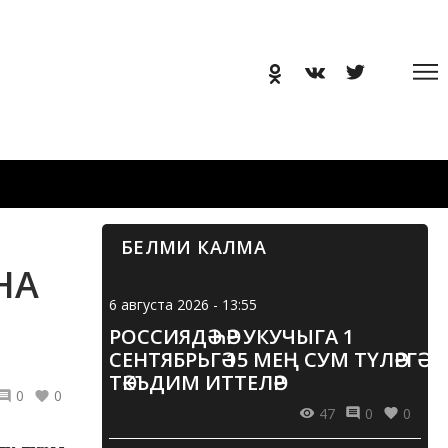
БЕЛМИ КАЛМА
НА
6 августа 2026 - 13:55
РОССИЯДӘ ҺӘР УКУЧЫГА 1
СЕНТЯБРЬГӘ 15 МЕҢ СУМ ТҮЛӘРГӘ
ТӘКЪДИМ ИТТЕЛӘР
0
0
47
0
0