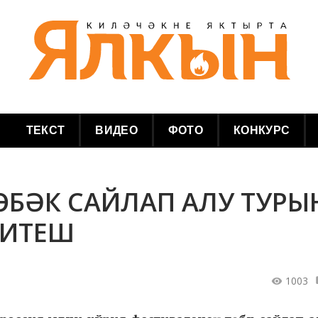
ТЕКСТ
ВИДЕО
ФОТО
КОНКУРС
ӨБӘК САЙЛАП АЛУ ТУРЫ
ҖИТЕШ
1003