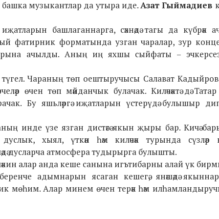
а башка музыкантлар да утыра иде.
Азат Гыймадиев
к
иҗатларын башлаганнарга, сәхнәдә тагы да күбрәк 
дый фатирник форматында узган чаралар, зур конце
чыларына ачылды. Аның иң яхшы сыйфаты – эчкерсез
 түгел. Чараның төп оештыручысы Салават Кадыйров
челәр өчен төп мәйданчык булачак. Киләчәктә дә Тата
ачак. Бу яшьләргә иҗатларын үстерүдә булышыр ди
аның инде үзе язган дистәгә якын җыры бар. Кичә б
, дуслык, хыял, үткән һәм киләчәк турында сүзләр 
әдә дусларча атмосфера тудырырга булышты.
ләкин алар анда кеше санына игътибарны алай үк бирмил
еренче адымнарын ясаган кешегә, янәшәдә якынна
к мөһим. Алар минем өчен терәк һәм илһамландыруч