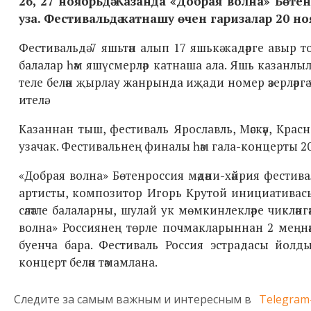
26, 27 ноябрьдә Казанда «Добрая волна» Бөтен
уза. Фестивальдә катнашу өчен гаризалар 20 нояб
Фестивальдә 7 яшьтән алып 17 яшькә кадәрге авыр то
балалар һәм яшүсмерләр катнаша ала. Яшь казанлы
теле белән җырлау жанрында иҗади номер әзерләргә 
ителә.
Казаннан тыш, фестиваль Ярославль, Мәскәү, Крас
узачак. Фестивальнең финалы һәм гала-концерты 20
«Добрая волна» Бөтенроссия мәдәни-хәйрия фести
артисты, композитор Игорь Крутой инициативасы
сәләтле балаларны, шулай ук мөмкинлекләре чикләнг
волна» Россиянең төрле почмакларыннан 2 меңнә
буенча бара. Фестиваль Россия эстрадасы йолд
концерт белән тәмамлана.
Следите за самым важным и интересным в
Telegram