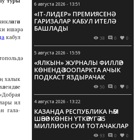
лу туры
6 августа 2026 - 13:51
«IT-ЛИДЕР» ПРЕМИЯСЕНӘ
ГАРИЗАЛАР КАБУЛ ИТЕЛӘ
икләнгән
БАШЛАДЫ
ки ишарә
да
кабул
38
0
0
5 августа 2026 - 15:59
топольдә
«ЯЛКЫН» ЖУРНАЛЫ ФИЛЛӘР
КӨНЕНДӘ ЗООПАРКТА АЧЫК
ПОДКАСТ ЯЗДЫРАЧАК
ең халык
әлендәге
50
0
0
 «Добрая
4 августа 2026 - 13:22
рлары ил
н гала-
КАЗАНДА РЕСПУБЛИКА ҺӘМ
ШӘҺӘР КӨНЕН ҮТКӘРҮГӘ 45
МИЛЛИОН СУМ ТОТАЧАКЛАР
93
0
0