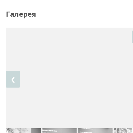
Галерея
❮