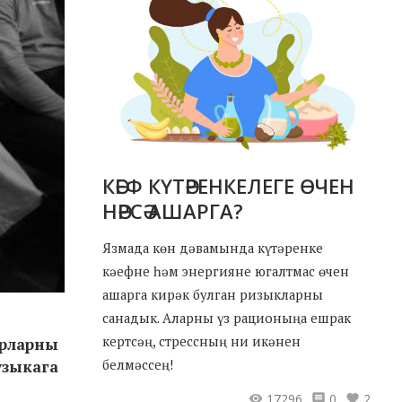
КӘЕФ КҮТӘРЕНКЕЛЕГЕ ӨЧЕН
НӘРСӘ АШАРГА?
Язмада көн дәвамында күтәренке
кәефне һәм энергияне югалтмас өчен
ашарга кирәк булган ризыкларны
санадык. Аларны үз рационыңа ешрак
кертсәң, стрессның ни икәнен
рларны
белмәссең!
узыкага
17296
0
2