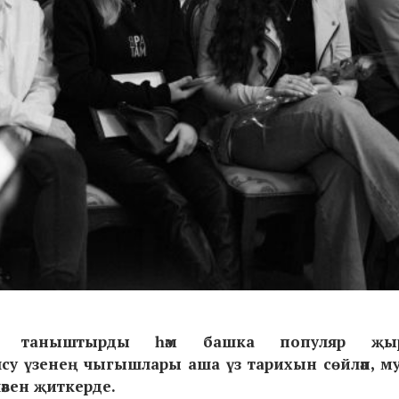
н таныштырды һәм башка
популяр җы
су үзенең чыгышлары аша үз тарихын сөйләп, м
әвен җиткерде.