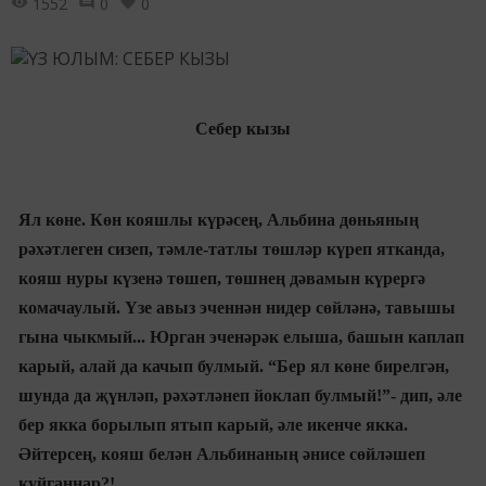
1552
0
0
Себер
кызы
Ял көне. Көн кояшлы күрәсең, Альбина дөньяның
рәхәтлеген сизеп, тәмле-татлы төшләр күреп ятканда,
кояш нуры күзенә төшеп, төшнең дәвамын күрергә
комачаулый. Үзе авыз эченнән нидер сөйләнә, тавышы
гына чыкмый... Юрган эченәрәк елыша, башын каплап
карый, алай да качып булмый. “Бер ял көне бирелгән,
шунда да җүнләп, рәхәтләнеп йоклап булмый!”- дип, әле
бер якка борылып ятып карый, әле икенче якка.
Әйтерсең, кояш
белән Альбинаның әнисе сөйләшеп
куйганнар?!