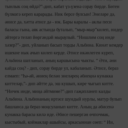
тынлык соң өйдә?”-дип, кабат үз-үзенә сорау бирде. Бөтен
бүлмәгә кереп карарады. Ник берсе булсын! Энеләре дә,
әнисе дә, хәтта әтисе дә - юк. Бары каралы - аклы песи
баласы гына, аяк астында буталып, “мыр-мыр”килеп, нидер
әйтергә теләп йөргәндәй мыраулый. “Нишлим соң инде
хәзер?”- дип, уйланып басып торды Альбина. Кинәт кемдер
ишекне нык ачып килеп керде. Әтисе икәнлеген күреп,
Альбина шатланып, аның каршысына чыкты. “ Әти, әни
кайда соң? - дип, сорау бирде ул, кабаланып. Әтисе, бераз
елмаеп: “Һә-әй, әниең белән энеләрең әбиеңнә кунакка
киттеләр,”- дип әйтте дә, эш кушып, кире чыгып китте.
“Ничек инде, миңа әйтмиме?”-дип гаҗәпләнеп калды
Альбина. Альбинаның иртәсе шундый нурлы, матур булып
башланса да бераз моңсуланып китте. Аның да әбисенә
кунакка барасы килә иде. Әбисе пешергән өчпочмак,
кыстыбый, коймаклар ашыйсы, аркасыннан сөеп: “ Ии,