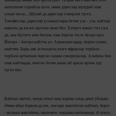
әнисеннән сорыйсы килә, әмма дәресләр шундый озак
үткән төсле... Шулай да дәресләр гомерлек түгел.
Тәнәфесләр, дәресләр үз вакытлары белән уза – уза, кайтыр
вакыты да килеп җиткән икән бит. Хәзерге вакыт тиз узса
да, аңа бүгенге көн бигрәк озак барган төсле булды шул.
Йөгерә – йөгерә кайтты ул. Ашыккангадыр, берни сизми,
ишетми. Бары аяк астындагы көзге яфраклар тирбәлә -
тирбәлә артыннан барган сыман сикерешәләр. Ал
ьбина
бик
озак кайтмады, мәктәп белән аның өй арасы артык зур
түгел бит.
Кайтып җитеп, өендә әтисе аны каршы алыр диеп уйлады.
Әмма өйдә беркем дә юк, энеләре мәктәптән кайтып, берсе
- музыка мәктәбенә, икенчесе- көрәшкә киткәннәр. Ә әтисе,