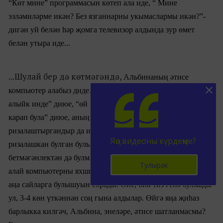
“Көт мине” программасын көтеп ала иде, “ Мине
эзләмиләрме икән? Без язганнарны укымаслармы икән?”-
дигән уй белән һәр җомга телевизор алдында зур өмет
белән утыра иде...
...Шулай бер дә көтмәгәндә, Ал
ьбина
ның әтисе
компьютер алабыз диде. Ал
ьбина
һаман: “ әти, алыйк-
алыйк инде” диюе, “өй эшләрен хәзер интернет аша гына
карап була” диюе, аның компьютер алырга
ризалаштыргандыр да инде. Барыбер әллә кайчан
Яңа видеоны күрдеңме?
ризалашкан булган булыр иде дә, әмма акча җитеп
бетмәгәнлектән дә булмады инде ул. Ал
ьбина
ның әтисе,
Тулырак
алай компьютерны яхшы белмәгәнлектән, бер яшь дустына
аңа сайларга булышуын сорады. Әйе, бик тиз генә булмады
ул, 3-4 көн үткәннән соң гына алдылар. Өйгә яңа җиһаз
барлыкка килгәч, Ал
ьбина
, энеләре, әтисе шатланмасмы?