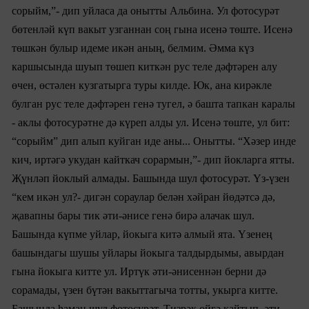
сорыйм,”- дип уйласа да онытты Ал
ьбина
. Ул фотосурәт
бөтенләй күп вакыт узганнан соң гына исенә төште. Исенә
төшкән булыр идеме икән аның, белмим. Әмма күз
каршысында шуып төшеп киткән рус теле дәфтәрен алу
өчен, өстәлен кузгатырга туры килде. Юк, ана кирәкле
булган рус теле дәфтәрен генә тугел, ә башта тапкан каралы
- аклы фотосурәтне дә күреп алды ул. Исенә төште, ул бит:
“сорыйм” дип алып куйган иде аны... Онытты. “Хәзер инде
кич, иртәгә укудан кайткач сорармын,”- дип йокларга ятты.
Җүнләп йоклый алмады. Башында шул фотосурәт. Үз-үзен
“кем икән ул?- дигән сораулар белән хәйран йөдәтсә дә,
җавапны бары тик әти-әнисе генә бирә алачак шул.
Башында күпме уйлар, йокыга китә алмый ята. Үзенең
башындагы шушы уйлары йокыга талдырдымы, авырдан
гына йокыга китте ул. Иртүк әти-әнисеннән берни дә
сорамады, үзен бүтән вакыттагыча тотты, укырга китте.
Башында һаман шул фотосурәт. Тизрәк өйгә кайтып, әти-