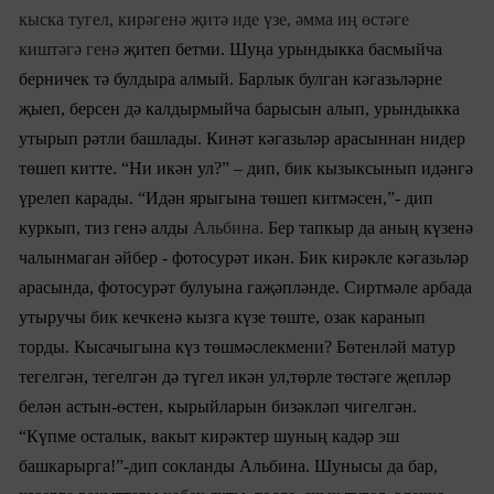
кыска тугел, кирәгенә җитә иде үзе, әмма иң өстәге
киштәгә генә
җитеп бетми. Шуңа урындыкка басмыйча
берничек тә булдыра алмый. Барлык булган кәгазьләрне
җыеп, берсен дә калдырмыйча барысын алып, урындыкка
утырып рәтли башлады. Кинәт кәгазьләр арасыннан нидер
төшеп китте. “Ни икән ул?” – дип, бик кызыксынып идәнгә
үрелеп карады. “Идән ярыгына төшеп китмәсен,”- дип
куркып, тиз генә алды
Альбина.
Бер тапкыр да аның күзенә
чалынмаган әйбер - фотосурәт икән. Бик кирәкле кәгаз
ьл
әр
арасында, фотосурәт булуына гаҗәпләнде. Сиртмәле арбада
утыручы бик кечкенә кызга күзе төште, озак каранып
торды. Кысачыгына күз төшмәслекмени? Бөтенләй матур
тегелгән, тегелгән дә түгел икән ул,төрле төстәге җепләр
белән астын-өстен, кырыйларын бизәкләп чигелгән.
“Күпме осталык, вакыт кирәктер шуның кадәр эш
башкарырга!”-дип сокланды Альбина. Шунысы да бар,