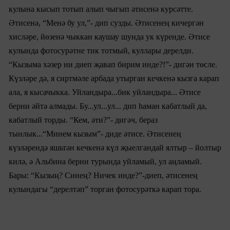
кулына кысып тотып алып чыгып әтисенә курсәтте.
Әтисенә, “Менә бу ул,”- дип сузды. Әтисенең кичергән
хисләре, йөзенә чыккан каушау шунда ук күренде. Әтисе
кулында фотосурәтне тик тотмый, куллары дерелди.
“Кызыма хәзер ни диеп җавап бирим инде?!”- дигән төсле.
Күзләре дә, я сиртмәле арбада утырган кечкенә кызга карап
ала, я кысачыкка. Уйландыра...бик уйландыра... Әтисе
берни әйтә алмады. Бу...ул...ул... дип һаман кабатлый да,
кабатлый торды. “Кем, әти?”- дигәч, бераз
тынлык...“Минем кызым”- диде әтисе. Әтисенең
күзләрендә яшьтән кечкенә күл җыелгандай ялтыр – йолтыр
килә, ә Ал
ьбина
берни турында уйламый, ул аңламый.
Бары: “Кызың? Синең? Ничек инде?”-диеп, әтисенең
кулындагы “дерелтәп” торган фотосурәткә карап тора.