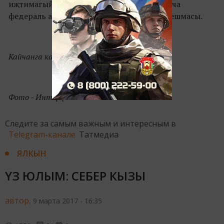
иҗтимагый хәрәкәте, Яшьләр эшләре буенча
федераль агентлык, «Роспатриотцентр
» оешмасы.
Кайчанга кадәр – 20 мартка.
Фото - Интерфакс
Следите за самым важным и интересным в
Telegram-канале
Татмедиа
ЯЛКЫН
ҮЗ ЮЛЫМ: СЕБЕР КЫЗЫ
автор,
9 марта 2017 - 16:35