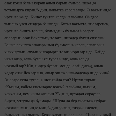
озак кояш белән көрәш алып барып булмас, эшкә дә
тотынырга кирәк,”- дип, вакытка карап алды. Ә вакыт инде
иртәнге җиде. Кинәт туктап калды Альбина. Өйдәге
тынлык үзен сиздерә башлады. Бүтән вакытта, энеләренең
иртәнге биштә торып, бүлмәдән - бүлмәгә йөгереп,
апаларын озак йоклатмау теләге, нигәдер бүген сизелми.
Башка вакытта апаларының бүлмәсенә кереп, апаларын
кычкыртып, ачуын чыгарырга теләп йөриләр иде. Кайда
икән алар, әллә бүген ял түгел инде, әллә әле дә
йоклыйлар? Юк, нидер булган монда, алай дисәң, аның
кадәр озак йокларлык, авыр эш тә эшләмәделәр инде кичә?
Энеләре генә тугел, әнисе кайда соң? Иртүк торып:
“Кызым, кайсы киемнәрне юасы? Альбина, кызым,
кечкенәм, кем кызы әле син ?”- дип, иртәдән сораулар
биреп, уятучы да булмады. “Шуңа да бер сәгатькә күбрәк
йоклаганмын инде мин,”- дип уйлап, тизрәк киенеп,
булмәсеннән чыкты. Бераз каранып алды да: “Нигә шундый