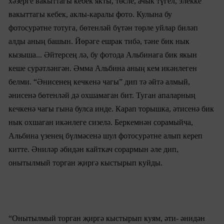
хәзерге вакыттагы кебек якты, төсле, ачык түгел, элекке
вакыттагы кебек, аклы-каралы фото. Кулына бу
фотосурәтне тотуга, бөтенләй бүтән төрле уйлар биләп
алды аның башын. Йөрәге ешрак тибә, тәне бик нык
кызыша... Әйтерсең лә, бу фотода Ал
ьбина
га бик якын
кеше сурәтләнгән. Әмма Ал
ьбина
аның кем икәнлеген
белми. “Әнисенең кечкенә чагы” дип тә әйтә алмый,
әнисенә бөтенләй дә охшамаган бит. Туган апаларның
кечкенә чагы гына булса инде. Карап торышка, әтисенә бик
нык охшаган икәнлеге сизелә. Беркемнән сорамыйча,
Ал
ьбина
үзенең бүлмәсенә шул фотосурәтне алып кереп
китте. Әниләр әбидән кайткач сорармын әле дип,
онытылмый торган җиргә кыстырып куйды.
“Онытылмый торган җиргә кыстырып куям, әти- әнидән