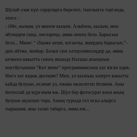
Шулай озак күп сорауларга бирелеп, тынлыкта торганда,
әтисе :
- Әйе, кызым, ул минем кызым. Ал
ьбина
, кызым, мин
әйтмәдем сиңа, энеләреңә, әмма әниең белә. Барысын
белә... Мине: “ Әшәке кеше, ялганчы, яшердең барысын,”-
дип әйтмә, зинһар. Бәлки син хәтерләмисеңдер дә, әмма
кечкенә вакытта синең янында Наташа апаеңнын
ноутбугыннан “Көт мине” программмасына хат язган идек.
Нигә хат яздык дисеңме? Мин, ул кызның хәзерге вакытта
кайда булуын, исәнме ул, юкмы икәнлеген белмим. Аны
бөтенләй дә күргәнем юк. Шул бер фотосурәт кенә аның
булуын аңлатып тора. Аның турыда гел искә алырга
тырышам, аны эзләп табарга, әмма юк...