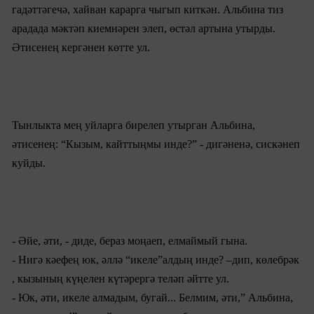
гадәттәгечә, хайван карарга чыгып киткән. Ал
ьбина
тиз
арадада мәктәп киемнәрен элеп, өстәл артына утырды.
Әтисенең кергәнен көтте ул.
Тынлыкта мең уйларга бирелеп утырган
Альбина
,
әтисенең: “Кызым, кайттыңмы инде?” - дигәненә, сискәнеп
куйды.
- Әйе, әти, - диде, бераз моңаеп, елмаймый гына.
- Нигә кәефең юк, әллә “икеле”алдың инде? –дип, көлебрәк
, кызының күңелен күтәрергә теләп әйтте ул.
- Юк, әти, икеле алмадым, бугай... Белмим, әти,” Альбина,