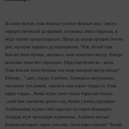
Ял көне булгач, озак йоклап та ятып булмый шул. Эшсез
торырга бөтенләй дә ярамый, я кунакка әбигә барасың, я
өйдә тәртип урнаштырасың. Шуңа да эшләр иртәрәк бетсен
дип, иртәрәк торырга да тырышасың .“Юк, болай озак
йоклап ятып булмас, җитмәсә, көне искиткеч матур. Нинди
яктылык төшә бит тәрәзәдән. Өйдә һәр булмә яп - якты.
Озак йоклап ятып буламы соң инде мондый матур көндә?
Юктыр... “-дип, торды Альбина. Урамдагы матурлыкка
сокланып туя алмый, тәрәзәгә озак карап торды ул. Озак
карап торды... Кояш нуры гына тагын барысын бозып,
..алай бик сокланма дипме соң, һаман узенең нурларын
Альбинаның күзенә таба каратып күзләрне йомдырта.
Ахырда, күзе чагылудан куркыпмы, Альбина кысып
йомган күзләрен әкрен генә ача. Әллә нәрсә шунда! “Болай