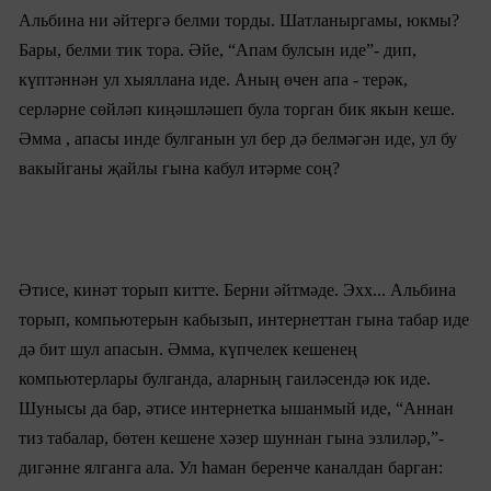
Ал
ьбина
ни әйтергә белми торды. Шатланыргамы, юкмы?
Бары, белми тик тора. Әйе, “Апам булсын иде”- дип,
күптәннән ул хыяллана иде. Аның өчен апа - терәк,
серләрне сөйләп киңәшләшеп була торган бик якын кеше.
Әмма , апасы инде булганын ул бер дә белмәгән иде, ул бу
вакыйганы җайлы гына кабул итәрме соң?
Әтисе, кинәт торып китте. Берни әйтмәде. Эхх... Ал
ьбина
торып, компьютерын кабызып, интернеттан гына табар иде
дә бит шул апасын. Әмма, күпчелек кешенең
компьютерлары булганда, аларның гаиләсендә юк иде.
Шунысы да бар, әтисе интернетка ышанмый иде, “Аннан
тиз табалар, бөтен кешене хәзер шуннан гына эзлиләр,”-
дигәнне ялганга ала. Ул һаман беренче каналдан барган: