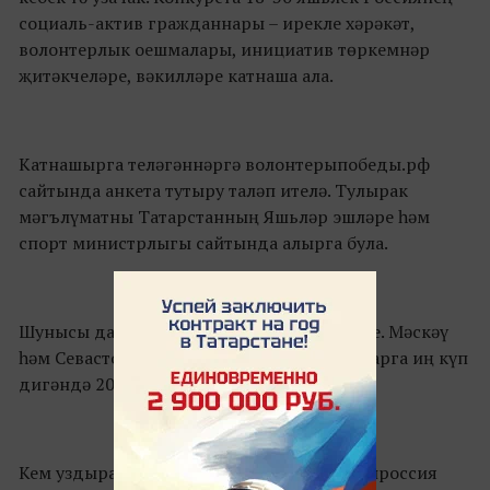
социаль-актив гражданнары – ирекле хәрәкәт,
волонтерлык оешмалары, инициатив төркемнәр
җитәкчеләре, вәкилләре катнаша ала.
Катнашырга теләгәннәргә
волонтерыпобеды.
рф
сайтында анкета тутыру таләп ителә. Тулырак
мәгълүматны Татарстанның Яшьләр эшләре һәм
спорт министрлыгы сайтында алырга була.
Шунысы да бар: катнашучылар саны чикле. Мәскәү
һәм Севастополь шәһәрләрендәге парадларга иң күп
дигәндә 200 волонтер сайлап алыначак.
Кем уздыра – «Жиңү волонтерлары» Бөтенроссия