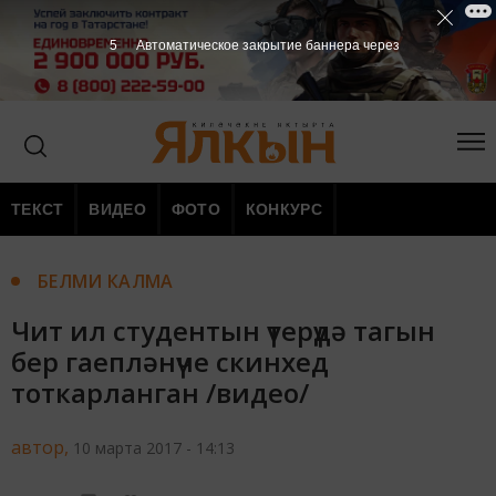
3
Автоматическое закрытие баннера через
ТЕКСТ
ВИДЕО
ФОТО
КОНКУРС
БЕЛМИ КАЛМА
Чит ил студентын үтерүдә тагын
бер гаепләнүче скинхед
тоткарланган /видео/
автор,
10 марта 2017 - 14:13