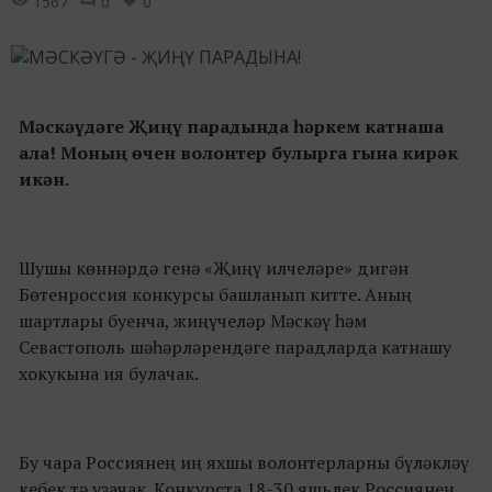
1567
0
0
Мәскәүдәге Җиңү парадында һәркем катнаша
ала!
Моның өчен волонтер булырга гына кирәк
икән.
Шушы көннәрдә генә «Җиңү илчеләре» дигән
Бөтенроссия конкурсы башланып китте. Аның
шартлары буенча, жиңүчеләр Мәскәү һәм
Севастополь шәһәрләрендәге парадларда катнашу
хокукына ия булачак.
Бу чара Россиянең иң яхшы волонтерларны бүләкләү
кебек тә узачак. Конкурста 18-30 яшьлек Россиянең