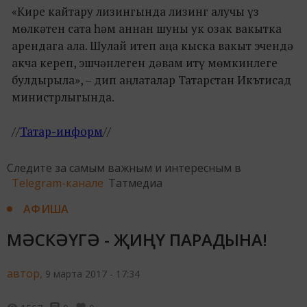
«Кире кайтару лизингында лизинг алучы үз
мөлкәтен сата һәм аннан шуны ук озак вакытка
арендага ала. Шулай итеп аңа кыска вакыт эчендә
акча кереп, эшчәнлеген дәвам итү мөмкинлеге
булдырыла», – дип аңлаталар Татарстан Икътисад
министрлыгында.
//
Татар-информ
//
Следите за самым важным и интересным в
Telegram-канале
Татмедиа
АФИША
МӘСКӘҮГӘ - ҖИҢҮ ПАРАДЫНА!
автор,
9 марта 2017 - 17:34