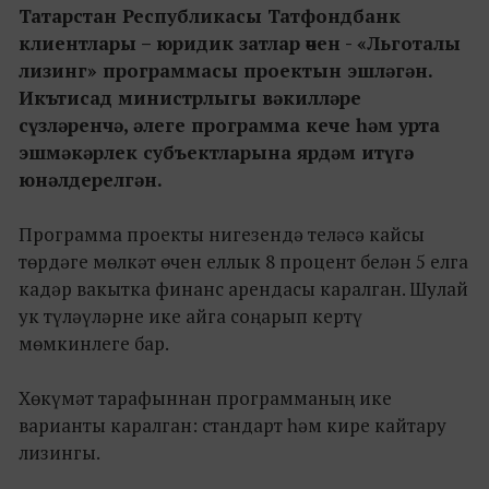
Татарстан Республикасы Татфондбанк
клиентлары – юридик затлар өчен - «Льготалы
лизинг» программасы проектын эшләгән.
Икътисад министрлыгы вәкилләре
сүзләренчә, әлеге программа кече һәм урта
эшмәкәрлек субъектларына ярдәм итүгә
юнәлдерелгән.
Программа проекты нигезендә теләсә кайсы
төрдәге мөлкәт өчен еллык 8 процент белән 5 елга
кадәр вакытка финанс арендасы каралган. Шулай
ук түләүләрне ике айга соңарып кертү
мөмкинлеге бар.
Хөкүмәт тарафыннан программаның ике
варианты каралган: стандарт һәм кире кайтару
лизингы.