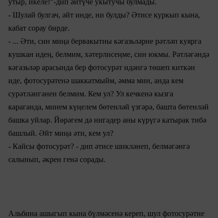
утыр, икеле!”-дип әйтүче укытучы булмады.
- Шулай булгач, әйт инде, ни булды? Әтисе куркып кына,
кабат сорау бирде.
- ... Әти, син миңа бервакытны кәгазьләрне рәтләп куярга
кушкан идең, белмим, хәтерлисеңме, син юкмы. Рәтләгәндә
кәгаз
ь
ләр арасында бер фотосурәт идәнгә төшеп киткән
иде, фотосурәтенә шаккатмыйм, әмма мин, анда кем
сурәтләнгәнен белмим. Кем ул? Ул кечкенә кызга
караганда, минем күңелем бөтенләй үзгәрә, башта бөтенләй
башка уйлар. Йөрәгем дә нигәдер аны күрүгә катырак тибә
башлый. Әйт миңа әти, кем ул?
- Кайсы фотосурәт? - дип әтисе шикләнеп, белмәгәнгә
салынып, әкрен генә сорады.
Ал
ьбина
ашыгып кына бүлмәсенә кереп, шул фотосурәтне