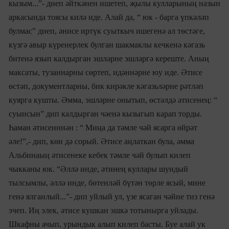
кызым...”- диеп әйткәнен ишетеп, җылы кулларының назын
аркасында тоясы килә иде. Алай да, “ юк - барга үпкәләп
булмас” диеп, әнисе иртүк суыткыч ишегенә ал төстәге,
күзгә авыр күренерлек булган шакмаклы кечкенә кәгазь
битенә язып калдырган эшләрне эшләргә кереште. Аның
максаты, тузаннарны сөртеп, идәннәрне юу иде. Әтисе
өстәп, документларны, бик кирәкле кәгазьләрне рәтләп
куярга кушты. Әмма, эшләрне онытып, өстәлдә әтисенең: “
суынсын” дип калдырган чәенә кызыгып карап торды.
Һаман әтисенннән : “ Миңа да тәмле чәй ясарга өйрәт
әле!”,- дип, көн дә сорый. Әтисе аңлаткан була, әмма
Альбинаың әтисенеке кебек тәмле чәй булып килеп
чыкканы юк. “Әллә инде, әтинең куллары шундый
тылсымлы, әллә инде, бөтенләй бүтән төрле ясый, мине
генә ялганлый...”- дип уйлый ул, үзе ясаган чәйне тиз генә
эчеп. Иң элек, әтисе кушкан эшкә тотынырга уйлады.
Шкафны
ачып, урындык алып килеп басты. Буе алай ук