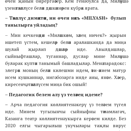
өчен җанын бирергә әзер. Кем генә булса да, Миләүшә
үзенә тәхәллүсе белән дәшкәннәрен күбрәк ярата.
– Тәхәллүс димәктән, ни өчен нәкъ «MILYASH» булып
танылырга уйладың?
– Мин кечкенәдән «Миләшкәем, хәлең ничек?» җырын
ишетеп үстем, кешеләр белән аралашканда да миңа
шулай җырлап дәшәләр иде. Авылдашлар,
сыйныфташлар, туганнар, дуслар мине Миләүшә
буларак күптән танымый башладылар. Менә парадокс:
элегрәк моның белән килешми идем, әти-әнием матур
исем кушканнар, нигә бозарга инде аны, янәсе. Хәзер,
киресенчә, тәхәллүсем миңа бик ошый!
– Педагогик белем алу үз теләгең идеме?
–
Арча педагогия көллиятенә керү үз теләгем түгел
иде. Минем тугызынчы сыйныфны тәмамлагач,
Казанга театр көллиятенә укырга керәсем килде. Без
2020 елгы чыгарылыш укучылары таҗлы вирус