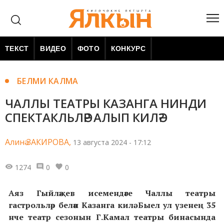
ТЕКСТ
ВИДЕО
ФОТО
КОНКУРС
БЕЛМИ КАЛМА
ЧАЛЛЫ ТЕАТРЫ КАЗАНГА НИНДИ
СПЕКТАКЛЬЛӘР АЛЫП КИЛӘ?
Алинә ЗАКИРОВА,
13 августа 2024 - 17:12
1274
0
0
Аяз Гыйләҗев исемендәге Чаллы театры
гастрольләр белән Казанга килә. Быел ул үзенең 35
нче театр сезонын Г.Камал театры бинасында