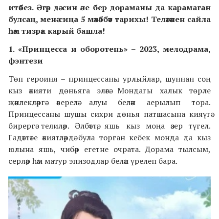
итәбез. Әгәр дә син әле бер дораманы да карамаган
булсаң, менә сиңа 5 мәхәббәт тарихы! Теләгәнен сайла
һәм тизрәк карый башла!
1. «Принцесса и оборотень» – 2023,
мелодрама,
фэнтези
Төп героиня – принцессаны урлыйлар, шуннан соң
кыз әкияти дөньяга эләгә. Мондагы халык төрле
җәнлекләргә әверелә алуы белән аерылып тора.
Принцессаны шушы сихри дөнья патшасына кияүгә
бирергә телиләр. Әлбәттә, яшь кыз моңа әзер түгел.
Гадәттәге әкиятләрдә була торган кебек монда да кыз
юлына яшь, чибәр егетне очрата. Дорама тылсым,
серләр һәм матур эпизодлар белән үрелеп бара.