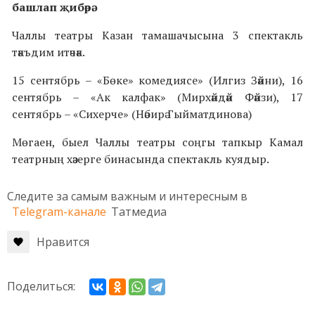
башлап җибәрә.
Чаллы театры Казан тамашачысына 3 спектакль
тәкъдим итәчәк.
15 сентябрь – «Бөке» комедиясе» (Илгиз Зәйни), 16
сентябрь – «Ак калфак» (Мирхәйдәй Фәйзи), 17
сентябрь – «Сихерче» (Нәбирә Гыйматдинова)
Мөгаен, быел Чаллы театры соңгы тапкыр Камал
театрның хәзерге бинасында спектакль куядыр.
Следите за самым важным и интересным в
Telegram-канале
Татмедиа
Нравится
Поделиться: