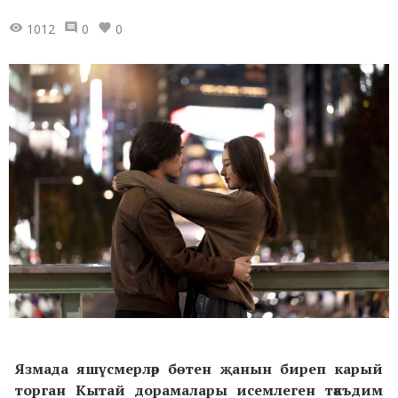
1012
0
0
Язмада яшүсмерләр бөтен җанын биреп карый
торган Кытай дорамалары исемлеген тәкъдим