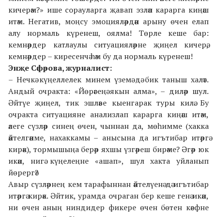
кичерәм?» ише сорауларга җавап эзләп карарга киңәш
итәм. Негатив, моңсу эмоцияләрдән арыну өчен елап
алу нормаль күренеш, оялма! Төрле кеше бар:
кемнәрдер катлаулы ситуацияләрне җиңел кичерә,
кемнәрдер – киресенчә һәм бу да нормаль күренеш!
Энҗе Сәфәрова, журналист:
– Нечкә күңеллелек минем үземә дә бик таныш халәт.
Андый очракта: «Йөрәгеңә якын алма», – диләр шул.
Әйтүе җиңел, тик эшләве кыенгарак туры килә. Бу
очракта ситуацияне анализлап карарга киңәш итәм,
әлеге сүзләр синең өчен, чыннан да, мөһимме (хакка
әйтелгәнме, нахаккамы – анысына да игътибар итәргә
кирәк), тормышыңа берәр яхшы үзгәреш бирәме? Әгәр юк
икән, нигә күңелеңне «ашап», шул хакта уйланып
йөрергә?
Авыр сүзләрнең кем тарафыннан әйтелүенә дә игътибар
итәргә кирәк. Әйтик, урамда очраган бер кеше генә икән,
ни өчен аның ниндидер фикере өчен бөтен кәефне