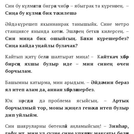
Син бу күлмәктән бигрәк чибәр – ябыграк та күренәсең. –
Сиңа бу күлмәк бик тә килешә.
Әйдә күрешеп якыннанрак танышыйк. Сине метро
станциясе янында көтәм. Эшләрең беткәч килерсең. –
Син миңа бик ошыйсың. Бәлки күрешербез?
Сиңа кайда уңайлы булачак?
Кайтып җитү белән шалтырат миңа! – К
айткач хәбәр
бирсәң яхшы булыр иде – мин синең өчен
борчылам.
Башымны катырма, мин арыдым. –
Әйдә мин бераз
ял итеп алам да, аннан хәбәрләшербез.
Юк нәрсәдән дә проблема ясыйсың. –
Артык
борчылмый тор, моны җиңел генә хәл итеп булыр
дип уйлыйм.
Син шаяруларны бөтенләй аңламыйсың! –
Зинһар,
гафу ит, мин ул сүзне сине үпкәләтү максаты белән