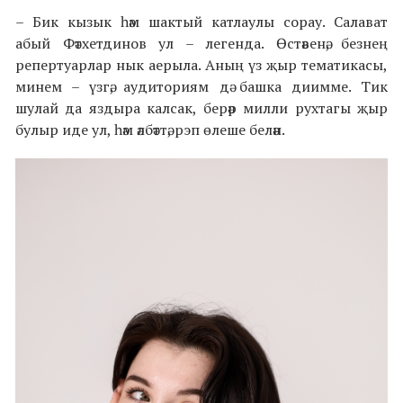
– Бик кызык һәм шактый катлаулы сорау. Салават
абый Фәтхетдинов ул – легенда. Өстәвенә, безнең
репертуарлар нык аерыла. Аның үз җыр тематикасы,
минем – үзгә, аудиториям дә башка диимме. Тик
шулай да яздыра калсак, берәр милли рухтагы җыр
булыр иде ул, һәм әлбәттә, рэп өлеше белән.