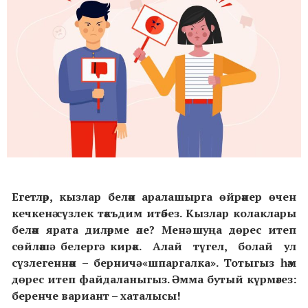
Егетләр, кызлар белән аралашырга өйрәнер өчен
кечкенә сүзлек тәкъдим итәбез. Кызлар колаклары
белән ярата диләрме әле? Менә шуңа дөрес итеп
сөйләшә белергә кирәк. Алай түгел, болай ул
сүзлегеннән – берничә «шпаргалка». Тотыгыз һәм
дөрес итеп файдаланыгыз. Әмма бутый күрмәгез:
беренче вариант – хаталысы!