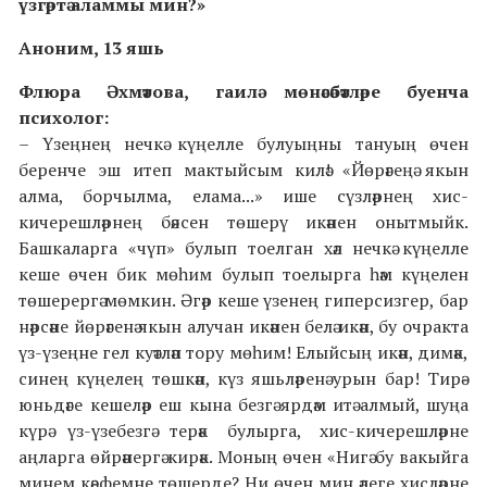
үзгәртә аламмы мин?»
Аноним, 13 яшь
Флюра Әхмәтова, гаилә мөнәсәбәтләре буенча
психолог:
– Үзеңнең нечкә күңелле булуыңны тануың өчен
беренче эш итеп мактыйсым килә! «Йөрәгеңә якын
алма, борчылма, елама...» ише сүзләрнең хис-
кичерешләрнең бәясен төшерү икәнен онытмыйк.
Башкаларга «чүп» булып тоелган хәл нечкә күңелле
кеше өчен бик мөһим булып тоелырга һәм күңелен
төшерергә мөмкин. Әгәр кеше үзенең гиперсизгер, бар
нәрсәне йөрәгенә якын алучан икәнен белә икән, бу очракта
үз-үзеңне гел куәтләп тору мөһим! Елыйсың икән, димәк,
синең күңелең төшкән, күз яшьләренә урын бар! Тирә-
юньдәге кешеләр еш кына безгә ярдәм итә алмый, шуңа
күрә үз-үзебезгә терәк булырга, хис-кичерешләрне
аңларга өйрәнергә кирәк. Моның өчен «Нигә бу вакыйга
минем кәефемне төшерде? Ни өчен мин әлеге хисләрне