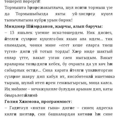
төшереп йөрергә?!
Тормышта һәрнәрсә вакытлыча, шул исәптән тормыш үзе
дә. Тормышыбызда якты уй-хисләргә, күңел
тынычлыгына күбрәк урын бирик!
Миндияр Шәймәрданов, җырчы, алып баручы:
– 13 яшьлек үземне искә төшердем. Ник дисәгез,
әйтелгән сүзләрне күңелгә бик якын ала идем... тик
еламадым, чөнки мине «егет кеше еларга тиеш
түгел» дигән уй тотып торды! Хәзер инде шактый
еллар үтте, вакыт узган саен ныгыдым. Вакыт
яраларны төзәтә, дигән кебек, бу очракта да ул көч һәм
сабырлык өстәде... Сиңа карата әйтелгән үпкәләтә торган
сүзләрне шаяру дип кабул ит, яисә бөтенләй ишетмәскә
тырыш, шулай итеп әкрен генә ныгырсың, миңа калса.
Иң мөһиме – нечкә күңелле булудан арынам дип, каты
бәгырьлегә әйләнмә!
Гөлия Хәкимова, программист:
– Гадәттә ул «юктан гына» дигәне – синең адреска
килгән шелтәләр, син башкалардан көтмәгән һәм сине