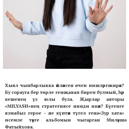
Хыял чынбарлыкка әйләнсен өчен нишләргә кирәк?
Бу сорауга бер төрле генә җавап биреп булмый, һәр
кешенең үз юлы була. Җырлар авторы
«MILYASH»нең стратегиясе нинди икән? Бүгенге
язмабыз герое – әле күптән түгел генә «Зур хата»
исемле тәүге альбомын чыгарган Миләүшә
Фатыйхова.