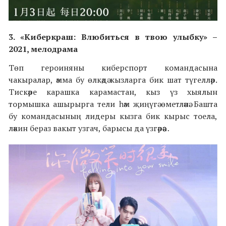
3.
«
Киберкраш: Влюбиться в твою улыбку
»
–
2021,
мелодрама
Төп героиняны киберспорт командасына
чакыралар, әмма бу өлкәдә кызларга бик шат түгелләр.
Тискәре карашка карамастан, кыз үз хыялын
тормышка ашырырга тели һәм җиңүгә өметләнә. Башта
бу командасының лидеры кызга бик кырыс тоела,
ләкин бераз вакыт узгач, барысы да үзгәрәәә…