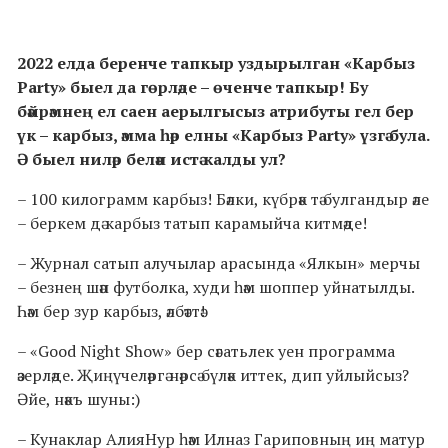
2022 елда беренче тапкыр уздырылган «Карбыз
Party» быел да гөрләде – өченче тапкыр! Бу
бәйрәмнең ел саен аерылгысыз атрибуты гел бер
үк – карбыз, әмма һәр елны «Карбыз Party» үзгә була.
Ә быел ниләр белән истә калды ул?
– 100 килограмм карбыз! Бәлки, күбрәк тә булгандыр әле
– беркем дә карбыз татып карамыйча китмәде!
– Журнал сатып алучылар арасында «Ялкын» мерчы
– безнең шәп футболка, худи һәм шоппер уйнатылды.
Һәм бер зур карбыз, әлбәттә!
– «Good Night Show» бер сәгатьлек уен программа
әзерләде. Җиңүчеләргә нәрсә бүләк иттек, дип уйлыйсыз?
Әйе, нәкъ шуны:)
– Кунаклар АлияНур һәм Илназ Гариповның иң матур