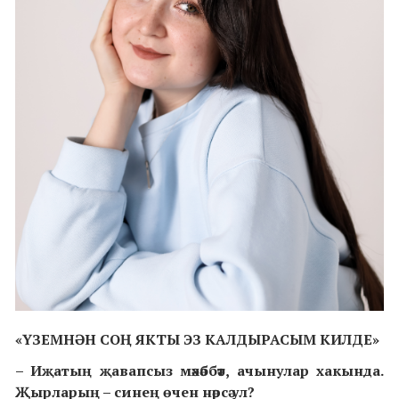
«ҮЗЕМНӘН СОҢ ЯКТЫ ЭЗ КАЛДЫРАСЫМ КИЛДЕ»
– Иҗатың җавапсыз мәхәббәт, ачынулар хакында.
Җырларың – синең өчен нәрсә ул?