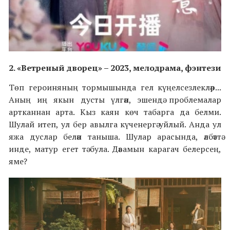
2.
«
Ветреный дворец
»
– 2023,
мелодрама, фэнтези
Төп героиняның тормышында гел күңелсезлекләр...
Аның иң якын дусты үлгән, эшендә проблемалар
артканнан арта. Кыз каян көч табарга да белми.
Шулай итеп, ул бер авылга күченергә уйлый. Анда ул
яжа дуслар белән таныша. Шулар арасында, әлбәттә
инде, матур егет тә була.
Дәвамын карагач белерсең,
яме?