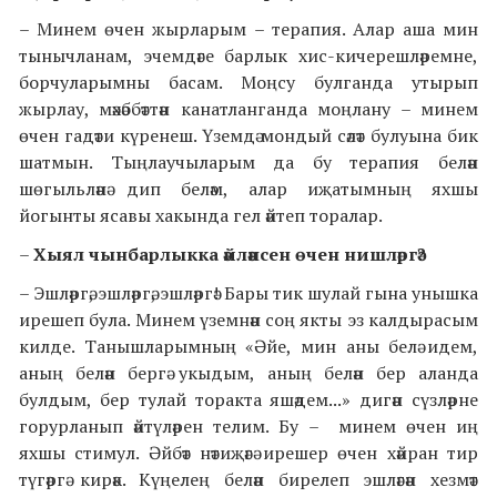
– Минем өчен жырларым – терапия. Алар аша мин
тынычланам, эчемдәге барлык хис-кичерешләремне,
борчуларымны басам. Моңсу булганда утырып
жырлау, мәхәббәттән канатланганда моңлану – минем
өчен гадәти күренеш. Үземдә мондый сәләт булуына бик
шатмын. Тыңлаучыларым да бу терапия белән
шөгыльләнә дип беләм, алар иҗатымның яхшы
йогынты ясавы хакында гел әйтеп торалар.
–
Хыял чынбарлыкка әйләнсен өчен нишләргә?
– Эшләргә, эшләргә, эшләргә! Бары тик шулай гына унышка
ирешеп була. Минем үземнән соң якты эз калдырасым
килде. Танышларымның «Әйе, мин аны белә идем,
аның белән бергә укыдым, аның белән бер аланда
булдым, бер тулай торакта яшәдем...» дигән сүзләрне
горурланып әйтүләрен телим. Бу – минем өчен иң
яхшы стимул. Әйбәт нәтиҗәгә ирешер өчен хәйран тир
түгәргә кирәк. Күңелең белән бирелеп эшләгән хезмәт