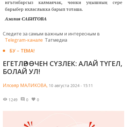
игътибарсыз калмаячак, чөнки уңышның сере
барыбер ихласлыкка барып тоташа.
Азалия САБИТОВА
Следите за самым важным и интересным в
Telegram-канале
Татмедиа
БУ – ТЕМА!
ЕГЕТЛӘР ӨЧЕН СҮЗЛЕК: АЛАЙ ТҮГЕЛ,
БОЛАЙ УЛ!
Илсөяр МАЛИКОВА,
10 августа 2024 - 15:11
1249
0
0