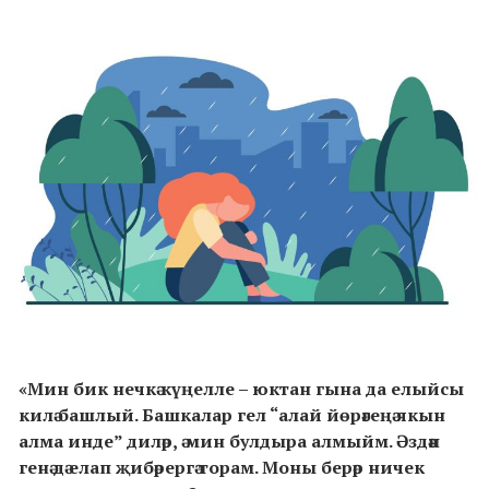
«Мин бик нечкә күңелле – юктан гына да елыйсы
килә башлый. Башкалар гел “алай йөрәгеңә якын
алма инде” диләр, ә мин булдыра алмыйм. Әздән
генә дә елап җибәрергә торам. Моны берәр ничек