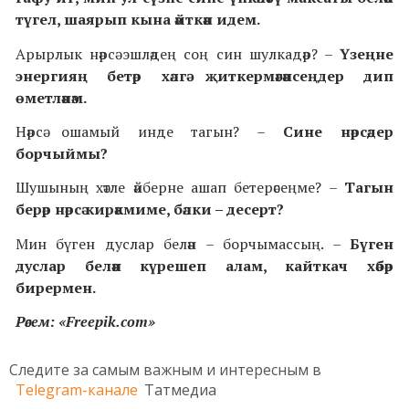
түгел, шаярып кына әйткән идем.
Арырлык нәрсә эшләдең соң син шулкадәр? –
Үзеңне
энергияң бетәр хәлгә җиткермәгәнсеңдер дип
өметләнәм.
Нәрсә ошамый инде тагын? –
Сине нәрсәдер
борчыймы?
Шушының хәтле әйберне ашап бетерәсеңме? –
Тагын
берәр нәрсә кирәкмиме, бәлки – десерт?
Мин бүген дуслар белән – борчымассың. –
Бүген
дуслар белән күрешеп алам, кайткач хәбәр
бирермен.
Рәсем: «Freepik.com»
Следите за самым важным и интересным в
Telegram-канале
Татмедиа