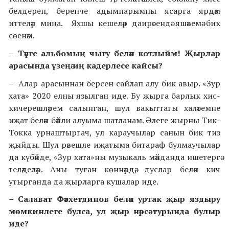
белдереп, беренче адымнарымны ясарга ярдәм
иттеләр миңа. Яхшы кешеләр даирәсендә яшәвемә бик
сөенәм.
–
Тәүге альбомың чыгу белән котлыйм! Җырлар
арасында үзеңә иң кадерлесе кайсы?
– Алар арасыннан берсен сайлап алу бик авыр. «Зур
хата» 2020 елны язылган иде. Бу җырга барлык хис-
кичерешләрем салынган, шул вакыттагы халәтемне
иҗат белән бәйли алуыма шатланам. Әлеге жырны Тик-
Токка урнаштыргач, ул караучылар санын бик тиз
җыйды. Шул рәвешле иҗатыма битараф булмаучылар
да күбәйде, «Зур хата»ны музыкаль мәйданда ишетергә
теләделәр. Аны туган көннәрдә, дуслар белән кич
утырганда да җырларга кушалар иде.
– Салават Фәтхетдинов белән уртак җыр яздыру
мөмкинлеге булса, ул җыр нәрсә турында булыр
иде?