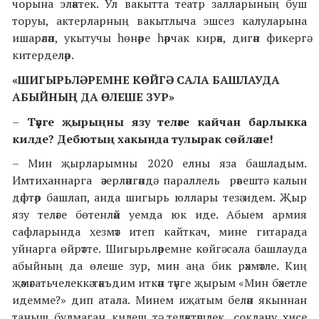
чорына эләктек. Ул вакытта театр залларының буш
торуы, актерларның вакытлыча эшсез калуларына
ишарәләп, укытучы һөнәре һәрчак кирәк, дигән фикергә
китерделәр.
«ШИГЫРЬЛӘРЕМНЕ КӨЙГӘ САЛА БАШЛАУДА
АБЫЙНЫҢ ДА ӨЛЕШЕ ЗУР
»
–
Тәүге җырыңны язу теләге кайчан барлыкка
килде? Дебютың хакында тулырак сөйлә әле!
– Мин җырларымны 2020 елны яза башладым.
Имтиханнарга әзерләнгәндә параллель рәвештә калын
дәфтәр башлап, анда шигырь юллары тезә идем. Җыр
язу теләге бөтенләй уемда юк иде. Абыем армия
сафларында хезмәт итеп кайткач, мине гитарада
уйнарга өйрәтте. Шигырьләремне көйгә сала башлауда
абыйның да өлеше зур, мин аңа бик рәхмәтле. Киң
җәмәгатьчелеккә тәкъдим иткән тәүге җырым «Мин бәхетле
идемме?» дип атала. Минем иҗатым белән якыннан
таныш булмаган килеш тә, теләктәшлек, соклану хисе