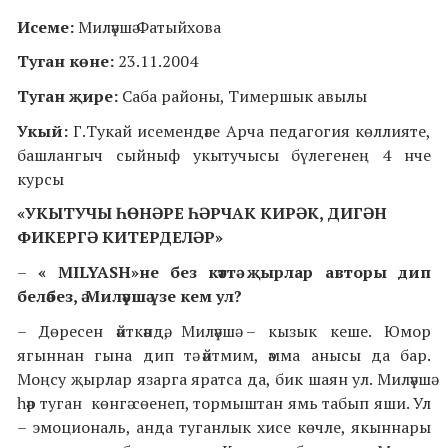
Исеме:
Миләүшә Фатыйхова
Туган көне:
23.11.2004
Туган җире:
Саба районы, Тимершык авылы
Укый:
Г.Тукай исемендәге Арча педагогия көллияте,
башлангыч сыйныф укытучысы бүлегенең 4 нче
курсы
«УКЫТУЧЫ ҺӨНӘРЕ ҺӘРЧАК КИРӘК, ДИГӘН
ФИКЕРГӘ КИТЕРДЕЛӘР»
–
« MILYASH»не без кәттә җырлар авторы дип
беләбез, ә Миләүшә үзе кем ул?
– Дөресен әйткәндә, Миләүшә – кызык кеше. Юмор
ягыннан гына дип тә әйтмим, әмма анысы да бар.
Моңсу җырлар язарга яратса да, бик шаян ул. Миләүшә
һәр туган көнгә сөенеп, тормыштан ямь табып яши. Ул
– эмоциональ, анда туганлык хисе көчле, якыннары