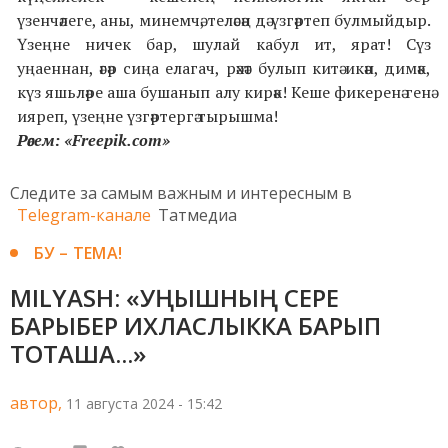
үзенчәлеге, аны, минемчә, теләсәң дә үзгәртеп булмыйдыр.
Үзеңне ничек бар, шулай кабул ит, ярат! Сүз
уңаеннан, әгәр сиңа елагач, рәхәт булып китә икән, димәк,
күз яшьләре аша бушанып алу кирәк! Кеше фикеренә генә
ияреп, үзеңне үзгәртергә тырышма!
Рәсем: «Freepik.com»
Следите за самым важным и интересным в
Telegram-канале
Татмедиа
БУ – ТЕМА!
MILYASH: «УҢЫШНЫҢ СЕРЕ
БАРЫБЕР ИХЛАСЛЫККА БАРЫП
ТОТАША...»
автор,
11 августа 2024 - 15:42