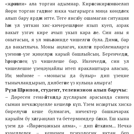
«җәрәхәтли» ала торган адымнар. Кирәксә-кирәкмәсә елап
йөри торган гадәтне юкка чыгарырга миңа көндәлек
алып бару ярдәм итте. Теге яисә бу ошамаган ситуация
һәм ул уяткан хис-кичерешләрне язып куеп, азрак
вакыт узгач кире ачып укып кара әле. Син аны я
онытасың, я ул мәсьәлә инде чишелгән була. Димәк, бар
да вакытлыча. Моны аңлагач, килгән проблемаларга
үзеннән-үзе җиңелрәк карый башлыйсың. Беренчедән,
һәрнәрсәнең үз чишелеше бар. Икенчедән, син ул
чишелешне үзеңә уңайлы итеп яраклаштыра аласың.
Иң мөһиме – «монысы да булыр» дип үзеңне
тынычландырып, дилбегәне үз кулыңа алырга!
Рүзәл Шәрипов, студент, телевизион алып баручы:
–
Дөресен генә әйткәндә, дусларым арасында синең
сыман нечкә күңелле кешеләр күп. Үзем исә артык хискә
бирелүчән кеше булмагач, ничектер башкачарак
карыйм бу хәлгә, аңлап та бетермимдер бәлки. Еш кына
үзем дә: «Йөрәгеңә якын алма», – дип әйткәлим... Нечкә
күңеллелек – кешенең психологик яктан бер