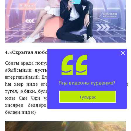
4.
«Скрытая любовь»
– 2023,
мелодрама
Соңгы арада популяр дорама! Сан Чжи исемле кыз үз
абыйсының дустына гашыйк. Әмма ул бу турыда
әйтергә кыймый. Еллар узгач, егет белән кыз кисешәләр,
Яңа видеоны күрдеңме?
һәм хәзер инде егет кызда дустының сеңлесен генә
түгел, ә, бәлки, булачак ярын да күрә башлыйдыр. Бу
Тулырак
юлы Сан Чжи үзен ничек тотар? Оялмыйча, үз
хисләрен белдерә алырмы? Менә анысын карагач
беләсең инде))