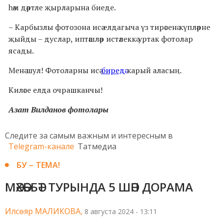
һәм дәртле җырларына биеде.
– Карбызлы фотозона исә елдагыча үз тирәсенә күпләрне
җыйды – дуслар, иптәшләр истәлеккә уртак фотолар
ясады.
Менә шул! Фотоларны исә
биредә
карый аласың.
Киләсе елда очрашканчы!
Азат Вилданов фотолары
Следите за самым важным и интересным в
Telegram-канале
Татмедиа
БУ – ТЕМА!
МӘХӘББӘТ ТУРЫНДА 5 ШӘП ДОРАМА
Илсөяр МАЛИКОВА,
8 августа 2024 - 13:11