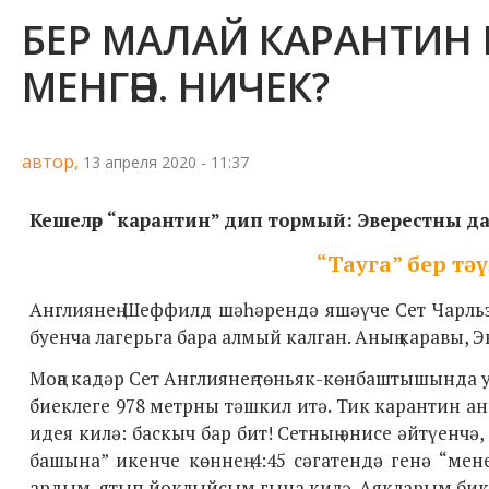
БЕР МАЛАЙ КАРАНТИН
МЕНГӘН. НИЧЕК?
автор,
13 апреля 2020 - 11:37
Кешеләр “карантин” дип тормый: Эверестны да я
“Тауга” бер тә
Англиянең
Шеффилд шәһәрендә яшәүче Сет Чарльзк
буенча лагерьга бара алмый калган. Аның каравы, 
Моңа кадәр Сет Англиянең төньяк-көнбаштышында
биеклеге 978 метрны тәшкил итә. Тик карантин а
идея килә: баскыч бар бит! Сетның әнисе әйтүенчә
башына” икенче көннең 4:45 сәгатендә генә “ме
ардым, ятып йоклыйсым гына килә. Аякларым бик н