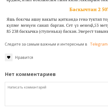
Баскычтан 2 5
Яшь боксчы ашау вакыты җиткәндә генә туктап торга
күпме менүен санап барган. Сет үз өенең 3,53 м
85 238 баскычка (ступенька) баскан. Эверест тавын
Следите за самым важным и интересным в
Telegram
Нравится
Нет комментариев