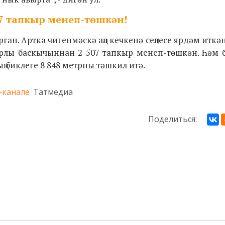
07 тапкыр менеп-төшкән!
н. Артка чигенмәскә аңа кечкенә сеңлесе ярдәм иткән.
етрлы баскычыннан
2 507 тапкыр менеп-төшкән. Һәм 
ың биклеге 8 848 метрны тәшкил итә.
-канале
Татмедиа
Поделиться: