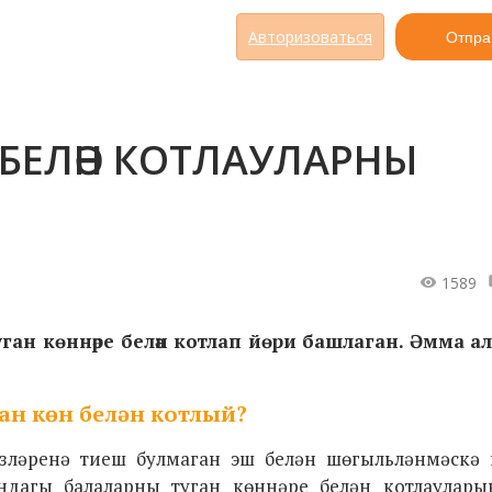
Авторизоваться
Отпра
 БЕЛӘН КОТЛАУЛАРНЫ
1589
ган көннәре белән котлап йөри башлаган. Әмма ал
ан көн белән котлый?
зләренә тиеш булмаган эш белән шөгыльләнмәскә 
ндагы балаларны туган көннәре белән котлаулары