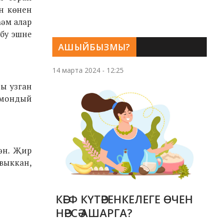
н көнен
һәм алар
 бу эшне
АШЫЙБЫЗМЫ?
14 марта 2024 - 12:25
ры узган
 мондый
гән. Җир
выккан,
КӘЕФ КҮТӘРЕНКЕЛЕГЕ ӨЧЕН
НӘРСӘ АШАРГА?