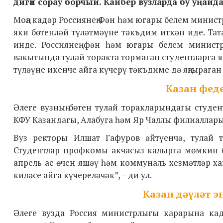
дигән сорау борчый. Кайбер вузларда бу уңайдан
Моңа кадәр Россиянең Фән һәм югары белем минис
яки бөтенләй түләтмәүне тәкъдим иткән иде. Тата
инде. Россиянең фән һәм югары белем минист
вакытында тулай торакта тормаган студентларга 
түләүне икенче айга күчерү тәкъдиме дә яңгыраган 
Казан фед
Әлеге вузның бөтен тулай торакларындагы студе
КФУ Казандагы, Алабуга һәм Яр Чаллы филиалларын
Вуз ректоры Илшат Гафуров әйтүенчә, тулай 
Студентлар профкомы акчасыз калырга мөмкин бу
апрель ае өчен яшәү һәм коммуналь хезмәтләр ха
киләсе айга күчереләчәк”, – ди ул.
Казан дәүләт э
Әлеге вузда Россия министрлыгы карарына кадә