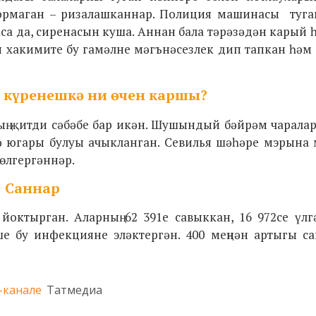
тормаган – ризалашканнар. Полиция машинасы туга
са да, сиренасын куша. Аннан бала тәрәзәдән карый 
я хакимите бу гамәлне мәгънәсезлек дип тапкан һәм
 күренешкә ни өчен каршы?
ың җитди сәбәбе бар икән. Шушындый бәйрәм чарала
ә югары булуы ачыкланган.
Севилья шәһәре мэрына
 өлгергәннәр.
Саннар
йоктырган. Аларның
62 391
е савыккан,
16 972
се үл
е бу инфекцияне эләктергән. 400 меңнән артыгы са
-канале
Татмедиа