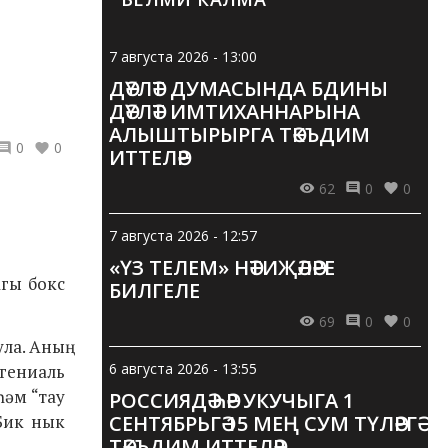
7 августа 2026 - 13:00
ДӘҮЛӘТ ДУМАСЫНДА БДИНЫ
ДӘҮЛӘТ ИМТИХАННАРЫНА
АЛЫШТЫРЫРГА ТӘКЪДИМ
0
0
ИТТЕЛӘР
62
0
0
7 августа 2026 - 12:57
«ҮЗ ТЕЛЕМ» НӘТИҖӘЛӘРЕ
агы бокс
БИЛГЕЛЕ
69
0
0
ла. Аның
6 августа 2026 - 13:55
 гениаль
һәм “тау
РОССИЯДӘ ҺӘР УКУЧЫГА 1
 Бик нык
СЕНТЯБРЬГӘ 15 МЕҢ СУМ ТҮЛӘРГӘ
ТӘКЪДИМ ИТТЕЛӘР