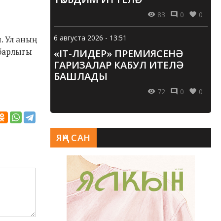
83
0
0
6 августа 2026 - 13:51
 Ул аның
барлыгы
«IT-ЛИДЕР» ПРЕМИЯСЕНӘ
ГАРИЗАЛАР КАБУЛ ИТЕЛӘ
БАШЛАДЫ
72
0
0
ЯҢА САН