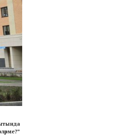
кытында
ләрме?”