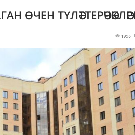
Н ӨЧЕН ТҮЛӘТТЕРӘЧӘКЛӘР
1956