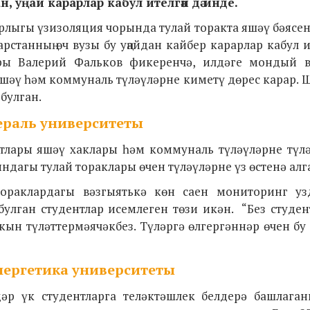
, уңай карарлар кабул ителгән дә инде.
трлыгы үзизоляция чорында тулай торакта яшәү бәясе
рстанның өч вузы бу уңайдан кайбер карарлар кабул 
ры Валерий Фальков фикеренчә, илдәге мондый в
яшәү һәм коммуналь түләүләрне киметү дөрес карар. 
булган.
ераль университеты
нтлары яшәү хаклары һәм коммуналь түләүләрне түл
дагы тулай тораклары өчен түләүләрне үз өстенә алг
тораклардагы вәзгыятькә көн саен мониторинг уз
лган студентлар исемлеген төзи икән. “Без студен
кын түләттермәячәкбез. Түләргә өлгергәннәр өчен бу
нергетика университеты
р үк студентларга теләктәшлек белдерә башлаганн