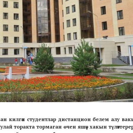
н килгән студентлар дистанцион белем алу ва
лай торакта тормаган өчен яшәү хакын түләттерер