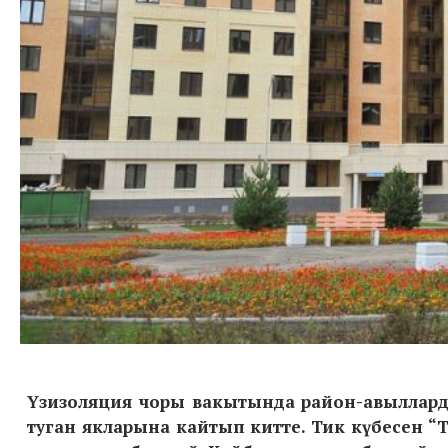
Үзизоляция чоры вакытында район-авылларда
туган якларына кайтып китте. Тик күбесен “Ту