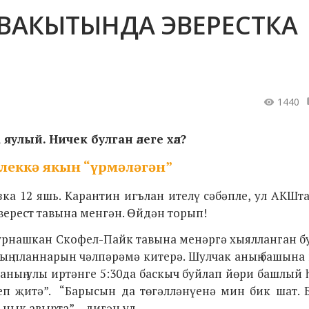
 ВАКЫТЫНДА ЭВЕРЕСТКА
1440
улый. Ничек булган әлеге хәл?
үлеккә якын “үрмәләгән”
а 12 яшь. Карантин игълан ителү сәбәпле, ул АКШт
Эверест тавына менгән. Өйдән торып!
 урнашкан
Скофел-Пайк тавына менәргә хыялланган бу
ның планнарын чәлпәрәмә китерә. Шулчак аның башына
, аның улы иртәнге 5:30да баскыч буйлап йөри башлый 
неп җитә”. “Барысын да төгәлләнүенә мин бик шат.
ык авырта”, - дигән ул.