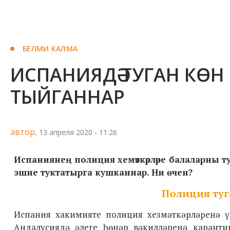
БЕЛМИ КАЛМА
ИСПАНИЯДӘ ТУГАН КӨН
ТЫЙГАННАР
автор,
13 апреля 2020 - 11:26
Испаниянең полиция хемәткәрләре балаларны ту
эшне туктатырга кушканнар. Ни өчен?
Полиция туг
Испания хакимияте полиция хезмәткәрләренә ү
Андалусиядә әлеге һөнәр вәкилләренә каранти