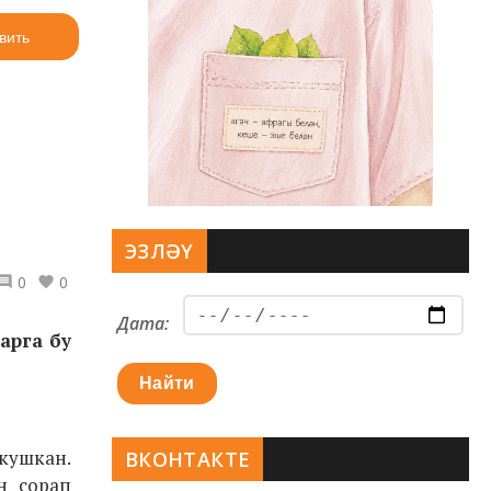
вить
ЭЗЛӘҮ
0
0
Дата:
арга бу
Найти
кушкан.
ВКОНТАКТЕ
н сорап