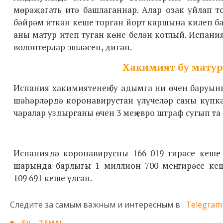
мөрәҗәгать итә башлаганнар. Алар озак уйлап 
бәйрәм иткән кеше торган йорт каршына килеп ба
аны матур итеп туган көне белән котлый. Испани
волонтерлар эшләсен, дигән.
Хакимият бу матур
Испания хакимиятенең бу адымга ни өчен баруын
шәһәрләрдә коронавирустан үлүчеләр саны күпк
чаралар уздырганы өчен 3 мең евро штраф сугып та
Испаниядә коронавирусны
166 019
тирәсе кеше 
шарында барлыгы 1 миллион 700 мең тирәсе кеш
109 691
кеше үлгән.
Следите за самым важным и интересным в
Telegram
БУ – ТЕМА!