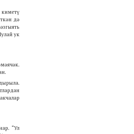
н киметү
иткән дә
әзгыять
Шулай ук
әмәячәк.
ан.
дырыла.
тлардан
 акчалар
ар. “Ул