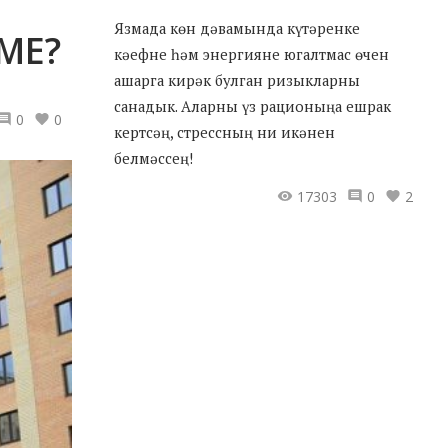
Язмада көн дәвамында күтәренке
МЕ?
кәефне һәм энергияне югалтмас өчен
ашарга кирәк булган ризыкларны
санадык. Аларны үз рационыңа ешрак
0
0
кертсәң, стрессның ни икәнен
белмәссең!
17303
0
2