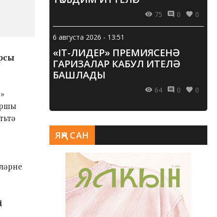
75
0
0
6 августа 2026 - 13:51
«IT-ЛИДЕР» ПРЕМИЯСЕНӘ
рсы
ГАРИЗАЛАР КАБУЛ ИТЕЛӘ
БАШЛАДЫ
64
0
0
»
аршы
тьтә
ЯҢА САН
шләрне
1