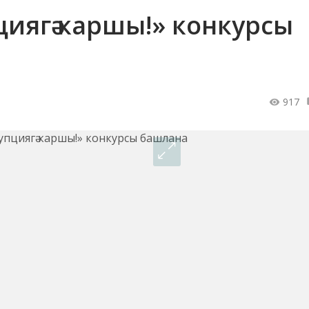
циягә каршы!» конкурсы
917