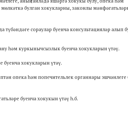
мәтлеге, аның гаиләдә яшәргә хокукы булу, опека һәм
м мөлкәткә булган хокукларны, законлы мәнфәгатьләр
.
 түбәндәге сораулар буенча консультацияләр алып б
лану һәм куркынычсызлык буенча хокукларын үтәү.
ше буенча хокукларын үтәү.
сәптән опека һәм попечительлек органнары эшчәнлеге
тьләре буенча хокукын үтәү һ.б.