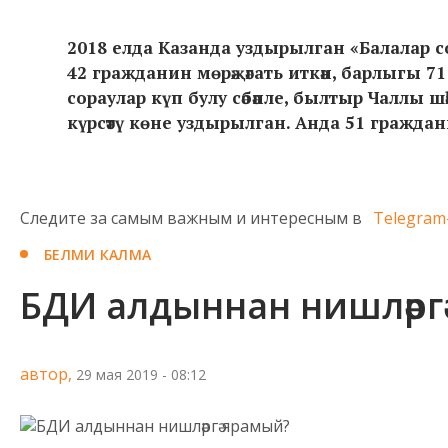
2018 елда Казанда уздырылган «Балалар сор
42 гражданин мөрәҗәгать иткән, барлыгы 71
сораулар күп булу сәбәпле, былтыр Чаллы шәһ
күрсәтү көне уздырылган. Анда 51 гражданин
Следите за самым важным и интересным в
Telegram
БЕЛМИ КАЛМА
БДИ алдыннан нишләрг
автор,
29 мая 2019 - 08:12