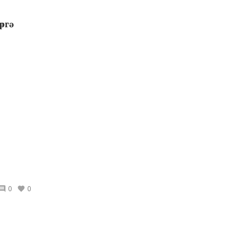
гә
0
0