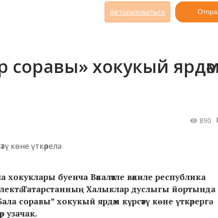
Авторизоваться
Отпра
р соравы» хокукый ярдә
890
 хокуклары буенча Вәкаләтле вәкиле республика
лектә Татарстанның Халыклар дуслыгы йортында 
а соравы” хокукый ярдәм күрсәтү көне үткәрергә
р узачак.