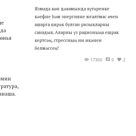
Язмада көн дәвамында күтәренке
кәефне һәм энергияне югалтмас өчен
ле
ашарга кирәк булган ризыкларны
ьдә
санадык. Аларны үз рационыңа ешрак
дөнья
кертсәң, стрессның ни икәнен
белмәссең!
17300
0
2
эмин
ратура,
анаша.