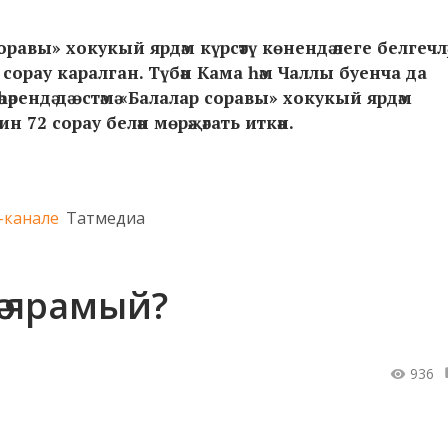
авы» хокукый ярдәм күрсәтү көнендә әлеге белгечләр
 сорау каралган. Түбән Кама һәм Чаллы буенча да
әрендә дә өстәмә «Балалар соравы» хокукый ярдәм
 72 сорау белән мөрәҗәгать иткән.
-канале
Татмедиа
ә ярамый?
936