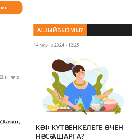
вить
АШЫЙБЫЗМЫ?
м
14 марта 2024 - 12:25
0
0
(Казан,
КӘЕФ КҮТӘРЕНКЕЛЕГЕ ӨЧЕН
НӘРСӘ АШАРГА?