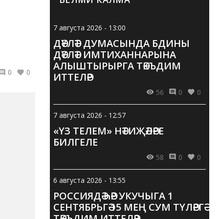
7 августа 2026 - 13:00
ДӘҮЛӘТ ДУМАСЫНДА БДИНЫ
ДӘҮЛӘТ ИМТИХАННАРЫНА
АЛЫШТЫРЫРГА ТӘКЪДИМ
0
0
ИТТЕЛӘР
56
0
0
7 августа 2026 - 12:57
«ҮЗ ТЕЛЕМ» НӘТИҖӘЛӘРЕ
БИЛГЕЛЕ
58
0
0
6 августа 2026 - 13:55
РОССИЯДӘ ҺӘР УКУЧЫГА 1
СЕНТЯБРЬГӘ 15 МЕҢ СУМ ТҮЛӘРГӘ
ТӘКЪДИМ ИТТЕЛӘР