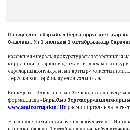
Яшьләр өчен «Барыбыз бергә коррупциягә карш
башлана. Ул 1 июньнән 1 октябрьгә кадәр барача
Россиянең Генераль прокуратурасы татарстанлылы
коррупциягә каршы
иҗтимагый
реклама конкурсы
чараларның популярлыгын арттыру максатыннан, ш
дөрес караш тәрбияләү өчен уздырыла.
Конкурста 14 яшьтән алып 35 яшькә кадәр булучыл
форматында
«Барыбыз бергә коррупциягә каршы
www.anticorruption.life
рәсми порталында регист
Эшләр ике номинация буенча кабул ителә: «Иң яхшы
июненән башлап 1 октябренә кадәр кабул итәчәклә