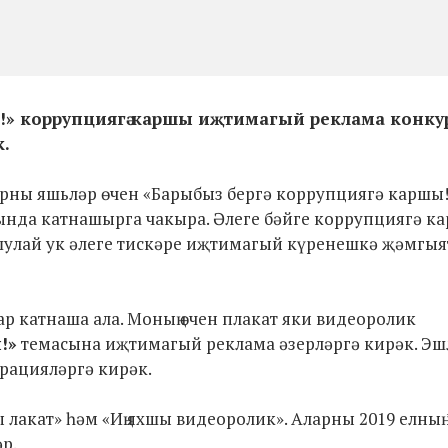
ы!» коррупциягә каршы
иҗтимагый
реклама конку
к.
арны яшьләр өчен «Барыбыз бергә коррупциягә каршы!
нда катнашырга чакыра. Әлеге бәйге коррупциягә к
улай ук әлеге тискәре
иҗтимагый
күренешкә җәмгыя
ар катнаша ала. Моның өчен плакат яки видеоролик
!»
темасына
иҗтимагый
реклама әзерләргә кирәк. Э
рацияләргә кирәк.
 лакат» һәм «Иң яхшы видеоролик». Аларны 2019 елның 
р.