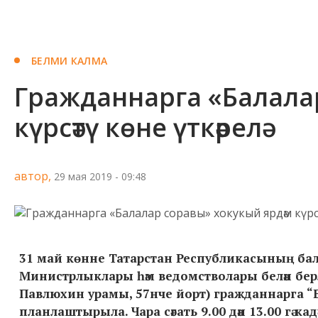
БЕЛМИ КАЛМА
Гражданнарга «Балала
күрсәтү көне үткәрелә
автор,
29 мая 2019 - 09:48
31 май көнне Татарстан Республикасының бала
Министрлыклары һәм ведомстволары белән бер
Павлюхин урамы, 57нче йорт) гражданнарга “Бал
планлаштырыла. Чара сәгать 9.00 дән 13.00 гә кадә