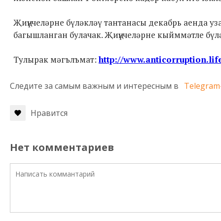
Җиңүчеләрне бүләкләү тантанасы декабрь аенда у
багышланган булачак. Җиңүчеләрне кыйммәтле бүлә
Тулырак мәгълъмат:
http://www.anticorruption.lif
Следите за самым важным и интересным в
Telegram
Нравится
Нет комментариев