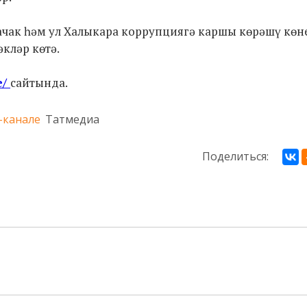
зачак һәм ул Халыкара коррупциягә каршы көрәшү көн
кләр көтә.
e/
сайтында.
-канале
Татмедиа
Поделиться: