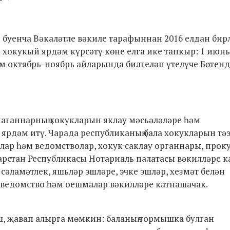
 буенча Вәкаләтле вәкиле тарафыннан 2016 елдан бир
 хокукый ярдәм күрсәтү көне елга ике тапкыр: 1 июн
әм октябрь-ноябрь айларында билгеләп үтелүче Бөтен
маганнарның хокукларын яклау мәсьәләләре һәм
ярдәм итү. Чарада республиканың бала хокукларын тә
лар һәм ведомстволар, хокук саклау органнары, проку
арстан Республикасы Нотариаль палатасы вәкилләре к
әламәтлек, яшьләр эшләре, эчке эшләр, хезмәт белән
ведомство һәм оешмалар вәкилләре катнашачак.
ш, җавап алырга мөмкин: баланың тормышка булган