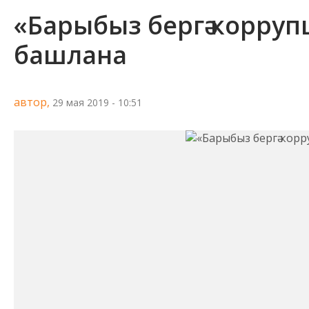
«Барыбыз бергә корруп
башлана
автор,
29 мая 2019 - 10:51