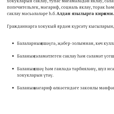
хокукларын саклау, тупас мөгамәләдән яклау, сәла
попечительлек, мәгариф, социаль яклау, торак һә
саклау мәсьәләләре һ.б.
Алдан язылырга кирәкми
Гражданнарга хокукый ярдәм күрсәтү кысыларында
Балаларның яшәүгә, җәбер-золымнан, көч кул
Баланың сәламәтлеген саклау һәм сәламәт үсе
Баланың яшәү һәм гаиләдә тәрбияләнү, шул и
хокукларын үтәү.
Баланың мәгариф өлкәсендәге законлы мәнфәга