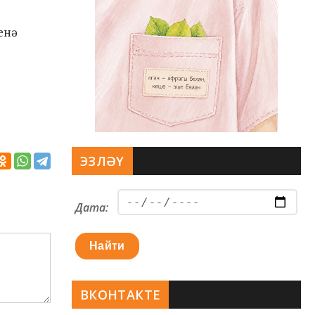
енә
ЭЗЛӘҮ
Дата:
Найти
ВКОНТАКТЕ