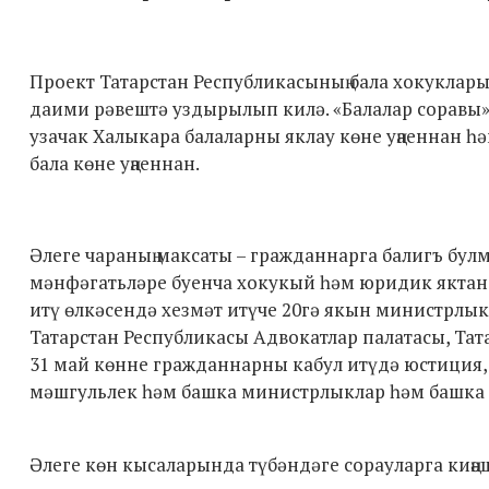
Проект Татарстан Республикасының бала хокуклары
даими рәвештә уздырылып килә. «Балалар соравы»
узачак Халыкара балаларны яклау көне уңаеннан һ
бала көне уңаеннан.
Әлеге чараның максаты – гражданнарга балигъ бул
мәнфәгатьләре буенча хокукый һәм юридик яктан 
итү өлкәсендә хезмәт итүче 20гә якын министрлык
Татарстан Республикасы Адвокатлар палатасы, Тат
31 май көнне гражданнарны кабул итүдә юстиция, с
мәшгульлек һәм башка министрлыклар һәм башка 
Әлеге көн кысаларында түбәндәге сорауларга киңә