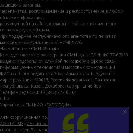
защищены законом.
Перепечатка, воспроизведение и распространение в любом
объеме информации,
размещенной на сайте, возможна только с письменного
согласия редакций СМИ.
При поддержке Республиканского агентства по печати и
массовым коммуникациям «ТАТМЕДИА».
Наименование СМИ: «Ялкын»
№ свидетельства о регистрации СМИ, дата: ЭЛ № ФС 77-67938
выдано Федеральной службой по надзору в сфере связи,
информационных технологий и массовых коммуникаций
ФИО главного редактора: Энҗе Алмаз кызы Габдуллина
Адрес редакции: 420066, Россия Федерациясе, Татарстан
Республикасы, Казан, Декабристлар ур., 2нче йорт
Телефон редакции: +7 (843) 222-06-01
other
Учредитель СМИ: АО «ТАТМЕДИА»
Антикоррупционная политика
АО «ТАТМЕДИА» использует «cookie»
для персонализации
сервисов и удобства пользователей сайтом. Использование