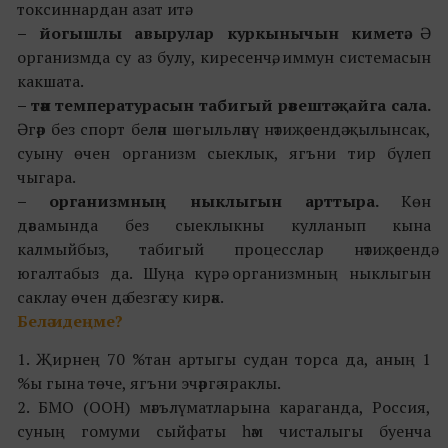
токсиннардан азат итә.
– йогышлы авырулар куркынычын киметә.
Ә
организмда су аз булу, киресенчә, иммун системасын
какшата.
– тән температурасын табигый рәвештә җайга сала.
Әгәр без спорт белән шөгыльләнү нәтиҗәсендә җылынсак,
суыну өчен организм сыеклык, ягъни тир бүлеп
чыгара.
– организмның ныклыгын арттыра.
Көн
дәвамында без сыеклыкны кулланып кына
калмыйбыз, табигый процесслар нәтиҗәсендә
югалтабыз да. Шуңа күрә организмның ныклыгын
саклау өчен дә безгә су кирәк.
Белә идеңме?
1. Җирнең 70 %тан артыгы судан торса да, аның 1
%ы гына төче, ягъни эчәргә яраклы.
2. БМО (ООН) мәгълүматларына караганда, Россия,
суның гомуми сыйфаты һәм чисталыгы буенча