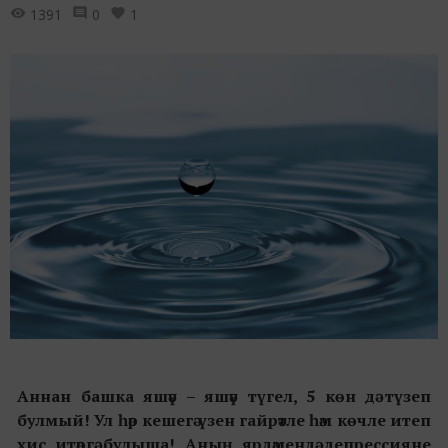
1391
0
1
Аннан башка яшәү – яшәү түгел, 5 көн дә түзеп
булмый! Ул һәр кешегә үзен гайрәтле һәм көчле итеп
хис итәргә булыша! Аның ярдәмендә депрессияне