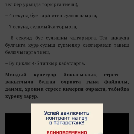
тел бер урында торырга тиеш!),
– 4 секунд буе тирән итеп сулыш алырга,
– 7 секунд суламыйча торырга,
– 8 секунд буе сулышны чыгарырга. Тел аңкауда
булганга күрә, сулыш күпмедер сызгыравык тавыш
белән чыгарга тиеш,
– Бу циклы 4-5 тапкыр кабатларга.
Мондый күнегүләр йокысызлык, стресс –
вакытлыча булган очракта гына файдалы,
даими, хроник стресс кичергән очракта, табибка
күренү зарур.