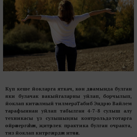
Күп кеше йокларга яткач, көн дәвамында булган
яки булачак вакыйгаларны уйлап, борчылып,
йоклап китә алмый тилмерә. Табиб Эндрю Вайлем
тарафыннан уйлап табылган 4-7-8 сулыш алу
техникасы үз сулышыңны контрольдә тотарга
өйрәнергә һәм, җитәрлек практика булган очракта,
тиз йоклап китәргә ярдәм итәчәк.