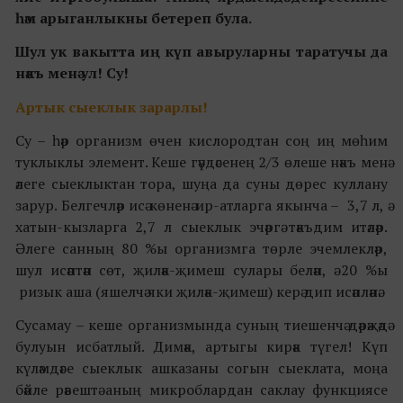
һәм арыганлыкны бетереп була.
Шул ук вакытта иң күп авыруларны таратучы да
нәкъ менә ул! Су!
Артык сыеклык зарарлы!
Су – һәр организм өчен кислородтан соң иң мөһим
туклыклы элемент. Кеше гәүдәсенең 2/3 өлеше нәкъ менә
әлеге сыеклыктан тора, шуңа да суны дөрес куллану
зарур. Белгечләр исә көненә ир-атларга якынча – 3,7 л, ә
хатын-кызларга 2,7 л сыеклык эчәргә тәкъдим итәләр.
Әлеге санның 80 %ы организмга төрле эчемлекләр,
шул исәптән сөт, җиләк-җимеш сулары белән, ә 20 %ы
ризык аша (яшелчә яки җиләк-җимеш) керә дип исәпләнә.
Сусамау – кеше организмында суның тиешенчә дәрәҗәдә
булуын исбатлый. Димәк, артыгы кирәк түгел! Күп
күләмдәге сыеклык ашказаны согын сыеклата, моңа
бәйле рәвештә аның микроблардан саклау функциясе