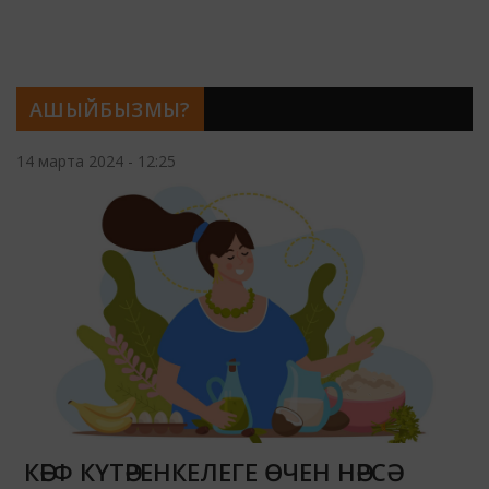
АШЫЙБЫЗМЫ?
14 марта 2024 - 12:25
КӘЕФ КҮТӘРЕНКЕЛЕГЕ ӨЧЕН НӘРСӘ