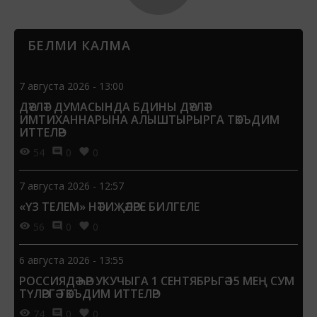
БЕЛМИ КАЛМА
7 августа 2026 - 13:00
ДӘҮЛӘТ ДУМАСЫНДА БДИНЫ ДӘҮЛӘТ
ИМТИХАННАРЫНА АЛЫШТЫРЫРГА ТӘКЪДИМ
ИТТЕЛӘР
54
0
0
7 августа 2026 - 12:57
«ҮЗ ТЕЛЕМ» НӘТИҖӘЛӘРЕ БИЛГЕЛЕ
56
0
0
6 августа 2026 - 13:55
РОССИЯДӘ ҺӘР УКУЧЫГА 1 СЕНТЯБРЬГӘ 15 МЕҢ СУМ
ТҮЛӘРГӘ ТӘКЪДИМ ИТТЕЛӘР
74
0
0