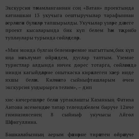
Экскурсия тәмамланганнан соң «Ватан» проектында
катнашкан 13 укучыга оештыручылар тарафыннан
әзерләнгән бүләкләр тапшырылды. Укучылар үзләре дә әлеге
проект кысаларында бик күп белем һәм тәҗрибә
туплаулары турында сөйләделәр.
«Мин монда булган белемнәремне ныгыттым,бик күп
яңа мәгълүмат өйрәндем, дуслар таптым. Үземне
туристлар алдында ничек дөрес тотарга, сөйләгәндә
нинди кагыйдәләрне оныткаска кирәклеген хәзер инде
яхшы беләм. Киләчәктә сыйныфташларым өчен
экскурсия уздырырга телим», – дип
хис-кичерешләре белән уртаклашты Казанның Фатиха
Аитова исемендәге татар телендә белем бирүче 12нче
гимназиясенең 8 сыйныф укучысы Айгөл
Шәфигуллина.
Башкалабызның аерым фәннәрне тирәнтен өйрәнүче