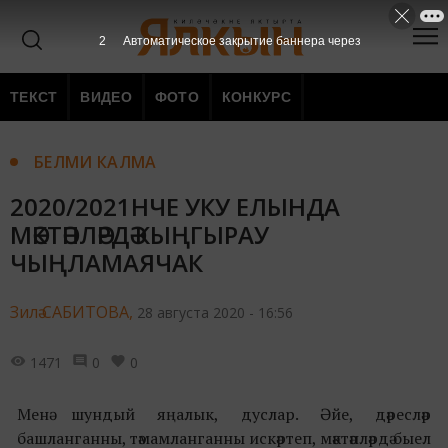
1
Автоматическое закрытие баннера через
ТЕКСТ
ВИДЕО
ФОТО
КОНКУРС
БЕЛМИ КАЛМА
2020/2021НЧЕ УКУ ЕЛЫНДА
МӘКТӘПЛӘРДӘ КЫҢГЫРАУ
ЧЫҢЛАМАЯЧАК
Зилә САБИТОВА,
28 августа 2020 - 16:56
1471
0
0
Менә шундый яңалык, дуслар. Әйе, дәресләр
башланганны, тәмамланганны искәртеп, мәктәпләрдә быел