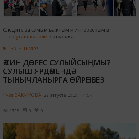
Следите за самым важным и интересным в
Telegram-канале
Татмедиа
БУ – ТЕМА!
Ә СИН ДӨРЕС СУЛЫЙСЫҢМЫ?
СУЛЫШ ЯРДӘМЕНДӘ
ТЫНЫЧЛАНЫРГА ӨЙРӘНӘБЕЗ
Гүзәл ЗАКИРОВА,
28 августа 2020 - 11:54
1558
0
0