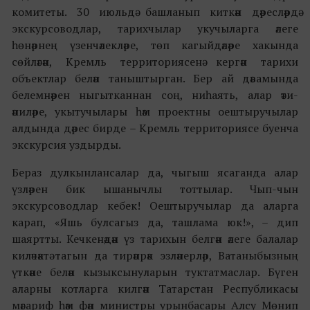
комитеты. 30 июльдә башланып киткән дәресләрдә
экскурсоводлар, тарихчылар укучыларга әлеге
һөнәрнең үзенчәлекләре, төп кагыйдәләре хакында
сөйләгән, Кремль территориясенә кергән тарихи
объектлар белән таныштырган. Бер ай дәвамында
белемнәрен ныгытканнан соң, ниһаять, алар әти-
әниләре, укытучылары һәм проектны оештыручылар
алдында дәрес бирде – Кремль территориясе буенча
экскурсия уздырды.
Бераз дулкынлансалар да, чыгыш ясаганда алар
үзләрен бик ышанычлы тоттылар. Чып-чын
экскурсоводлар кебек! Оештыручылар да аларга
карап, «Яшь булсагыз да, ташлама юк!», – дип
шаяртты. Кечкенәдән үз тарихын белгән әлеге балалар
киләчәктә тагын да тирәнрәк эзләнерләр, Ватаныбызның
үткәне белән кызыксынуларын туктатмаслар. Бүген
аларны котларга килгән Татарстан Республикасы
мәгариф һәм фән министры урынбасары Алсу Мөнип