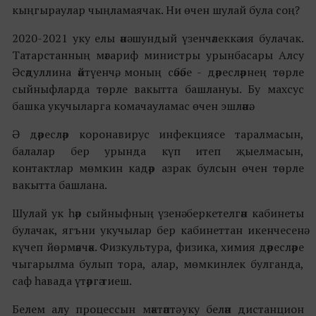
кыңгыраулар чыңламаячак. Ни өчен шулай була соң?
2020-2021 уку елы әнә шундый үзенчәлеккә ия булачак.
Татарстанның мәгариф министры урынбасары Алсу
Әсәдуллина әйтүенчә, моның сәбәбе - дәресләрнең төрле
сыйныфларда төрле вакытта башлануы. Бу махсус
башка укучыларга комачауламас өчен эшләнә.
Ә дәресләр коронавирус инфекциясе таралмасын,
балалар бер урында күп итеп җыелмасын,
контактлар мөмкин кадәр азрак булсын өчен төрле
вакытта башлана.
Шулай ук һәр сыйныфның үзенә беркетелгән кабинеты
булачак, ягъни укучылар бер кабинеттан икенчесенә
күчеп йөрмәячәк. Физкультура, физика, химия дәресләре
чыгарылма булып тора, алар, мөмкинлек булганда,
саф һавада үтәргә тиеш.
Белем алу процессын мәктәптә уку белән дистанцион