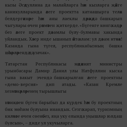
кызы Әсәдуллина да малайларга һәм кызларга җәйге
каникулларында әлеге проектта катнашырга теләк
белдергәннәре һәм аны лаеклы дәрәҗәдә башкарып
чыгулары өчен рәхмәтен җиткерде. «Бүгенге көнгә кадәр
без әлеге проект дәвамлы булу-булмавы хакында
уйландык. Хәзер инде ышанып әйтә алам: ул дәвам итәчәк!
Казанда гына түгел, республикабызның башка
шәһәрләрендә дә узачак».
Татарстан Республикасы мәдәният министры
урынбасары Дамир Данил улы Натфуллин кыска
гына вакыт эчендә башкарылган әлеге проектны
«демо-версия» дип атады. «Казан Кремле
хезмәткәрләренең тырышлыгы
нәтиҗәсен бүген барыбыз да күрдек һәм бу проектның
бик мөһим булуына инандык. Сезгә карап, туризмның
киләчәге өчен сөенәбез, яңа уку елында уңышлар юлдаш
булсын», – диде ул укучыларга.