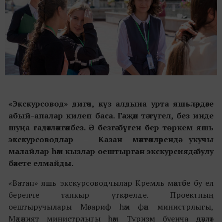
«Экскурсовод» дигәч, күз алдына урта яшьләрдәге
абый-апалар килеп баса. Гаҗәп тә түгел, без инде
шуңа гадәтләнгәнбез. Ә безгә бүген бер төркем яшь
экскурсоводлар – Казан мәктәпләрендә укучы
малайлар һәм кызлар оештырган экскурсиядә булу
бәхете елмайды.
«Ватан» яшь экскурсоводчылар Кремль мәктәбе бу ел
беренче тапкыр үткәрелде. Проектның
оештыручылары Мәгариф һәм фән министрлыгы,
Мәдәният министрлыгы һәм Туризм буенча дәүләт