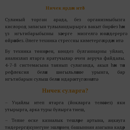
Ничек ярдәм итә?
Суламый торган арада, без организмыбызга
кислород запасын тулыландырырга вакыт бирәбез һәм
үз игътибарыбызны хәзерге мизгелгә юнәлдерергә
өйрәнәбез. Әлеге техника стрессны киметергә ярдәм итә.
Бу техника төннәрен, көндез булганнарны уйлап,
анализлап ятарга яратучылар өчен аеруча файдалы.
4-7-8 системасына таянып сулаганда, акыл һәм тән
рефлексия белән шөгыльләнәсе урынга, бар
игътибарын сулыш белән идарә итүгә юнәлтә.
Ничек суларга?
– Уңайлы итеп ятарга (йокларга теләсәгез) яки
утырырга, арка туры булырга тиеш,
– Телне өске казналык тешләре артына, аңкауга
тидерергә (күнегүне эшләүнең башыннан азагына кадәр