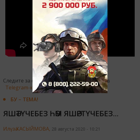
Следите за самым важным и интересным в
Telegram-канале
Татмедиа
БУ – ТЕМА!
ЯШӘТҮЧЕБЕЗ ҺӘМ ЯШӘРТҮЧЕБЕЗ...
Илүзә КАСЫЙМОВА,
28 августа 2020 - 10:21