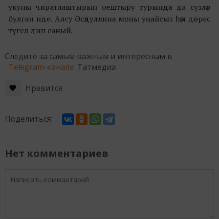
укуны чиратлаштырып оештыру турында да сүзләр
булган иде. Алсу Әсәдуллина моны уңайсыз һәм дөрес
түгел дип саный.
Следите за самым важным и интересным в
Telegram-канале
Татмедиа
Нравится
Поделиться:
Нет комментариев