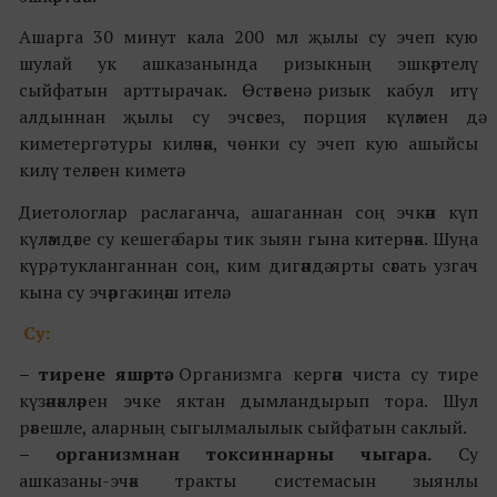
Ашарга 30 минут кала 200 мл җылы су эчеп кую
шулай ук ашказанында ризыкның эшкәртелү
сыйфатын арттырачак. Өстәвенә ризык кабул итү
алдыннан җылы су эчсәгез, порция күләмен дә
киметергә туры киләчәк, чөнки су эчеп кую ашыйсы
килү теләген киметә.
Диетологлар раслаганча, ашаганнан соң эчкән күп
күләмдәге су кешегә бары тик зыян гына китерәчәк. Шуңа
күрә, тукланганнан соң, ким дигәндә ярты сәгать узгач
кына су эчәргә киңәш ителә.
Су:
– тирене яшәртә.
Организмга кергән чиста су тире
күзәнәкләрен эчке яктан дымландырып тора. Шул
рәвешле, аларның сыгылмалылык сыйфатын саклый.
– организмнан токсиннарны чыгара.
Су
ашказаны-эчәк тракты системасын зыянлы