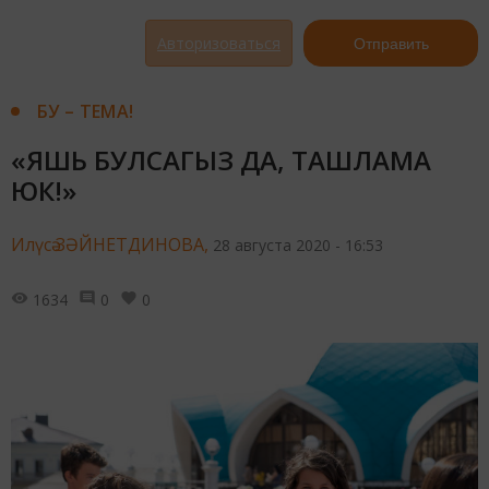
Авторизоваться
Отправить
БУ – ТЕМА!
«ЯШЬ БУЛСАГЫЗ ДА, ТАШЛАМА
ЮК!»
Илүсә ЗӘЙНЕТДИНОВА,
28 августа 2020 - 16:53
1634
0
0