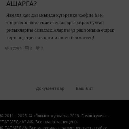
АШАРГА?
Язмада көн дәвамында күтәренке кәефне һәм
энергияне югалтмас өчен ашарга кирәк булган
ризыкларны санадык. Аларны үз рационыңа ешрак
кертсәң, стрессның ни икәнен белмәссең!
17299
0
2
Документлар
Баш бит
© 2011 - 2026. © «Ялкын» журналы, 2019. Гамәлгә куючы -
"ТАТМЕДИА" АҖ. Все права защищены.
© ТАТМЕДИА. Все материалы, размещенные на сайте,