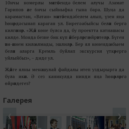
10нчы номерлы мәктәбендә белем алучы Азамат
Гарипов әле 6нчы сыйныфка гына бара. Шуңа да
карамастан, «Ватан» мәктәбендә белем алып, үзен яңа
һөнәрдә сынап караган ул. Бирегә абыйсы белән бергә
килгәннәр. «Җәй көне булса да, бу проектта катнашасы
килде. Монда безне бик күп әйберләргә өйрәттеләр. Бүген
әти-әнием килә алмады, эшлиләр. Бер ял көнендә абыем
белән аларга Кремль буйлап экскурсия үткәрергә
уйлыйбыз», – диде ул.
Җәйге ялны менә шулай файдалы итеп уздырырга да
була икән. Ә сез каникулда нинди яңа һөнәрләргә
өйрәндегез?
Галерея
❮
❯