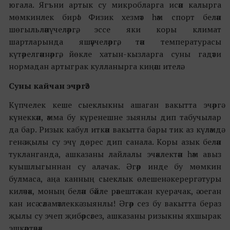
югала. Ягъни артык су микробларга исән калырга
мөмкинлек бирә! Физик хезмәт һәм спорт белән
шөгыльләнүчеләргә, эссе яки коры климат
шартларында яшәүчеләргә, тән температурасы
күтәрелгәннәргә, йөкле хатын-кызларга суны гадәти
нормадан артыграк кулланырга киңәш ителә.
Суны кайчан эчәргә?
Күпчелек кеше сыеклыкны ашаган вакытта эчәргә
күнеккән, әмма бу күренешне зыянлы дип табучылар
да бар. Ризык кабул иткән вакытта бары тик аз күләмдә
генә җылы су эчү дөрес дип санала. Коры азык белән
тукланганда, ашказаны лайлалы эчәклектән һәм авыз
куышлыгыннан су алачак. Әгәр инде бу мөмкин
булмаса, аңа канның сыеклык өлешенә керергә туры
киләчәк, моның белән бәйле рәвештә кан куерачак, ә оеган
кан исә сәламәтлеккә зыянлы! Әгәр сез бу вакытта бераз
җылы су эчеп җибәрсәгез, ашказаны ризыкны яхшырак
эшкәртәчәк.