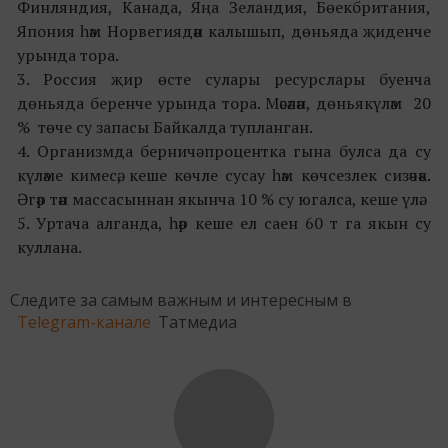
Финляндия, Канада, Яңа Зеландия, Бөекбритания,
Япония һәм Норвегиядән калышып, дөньяда җиденче
урында тора.
3. Россия җир өсте сулары ресурслары буенча
дөньяда беренче урында тора. Мәсәлән, дөньякүләм 20
% төче су запасы Байкалда тупланган.
4. Организмда берничә процентка гына булса да су
күләме кимесә, кеше көчле сусау һәм көчсезлек сизәчәк.
Әгәр тән массасыннан якынча 10 % су югалса, кеше үлә.
5. Уртача алганда, һәр кеше ел саен 60 т га якын су
куллана.
Следите за самым важным и интересным в
Telegram-канале
Татмедиа