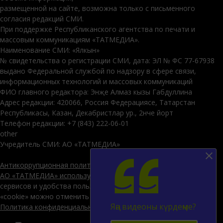
размещенной на сайте, возможна только с письменного
согласия редакций СМИ.
При поддержке Республиканского агентства по печати и
массовым коммуникациям «ТАТМЕДИА».
Наименование СМИ: «Ялкын»
№ свидетельства о регистрации СМИ, дата: ЭЛ № ФС 77-67938
выдано Федеральной службой по надзору в сфере связи,
информационных технологий и массовых коммуникаций
ФИО главного редактора: Энҗе Алмаз кызы Габдуллина
Адрес редакции: 420066, Россия Федерациясе, Татарстан
Республикасы, Казан, Декабристлар ур., 2нче йорт
Телефон редакции: +7 (843) 222-06-01
other
Учредитель СМИ: АО «ТАТМЕДИА»
Антикоррупционная политика
АО «ТАТМЕДИА» использует «cookie»
для персонализации
сервисов и удобства пользователей сайтом. Использование
«cookie» можно отменить в настройках браузера.
Яңа видеоны күрдеңме?
Политика конфиденциальности