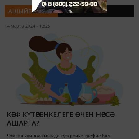
АШЫЙБЫЗМЫ?
14 марта 2024 - 12:25
КӘЕФ КҮТӘРЕНКЕЛЕГЕ ӨЧЕН НӘРСӘ
АШАРГА?
Язмада көн дәвамында күтәренке кәефне һәм