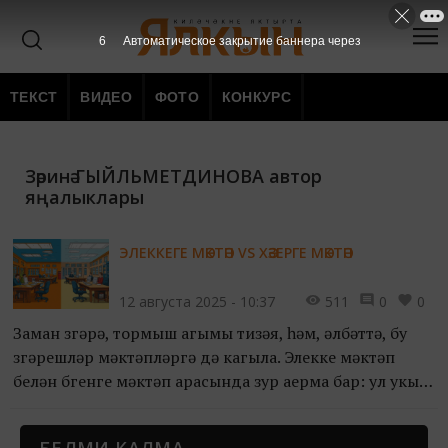
6
Автоматическое закрытие баннера через
ТЕКСТ
ВИДЕО
ФОТО
КОНКУРС
Зәринә ГЫЙЛЬМЕТДИНОВА автор
яңалыклары
ЭЛЕККЕГЕ МӘКТӘП VS ХӘЗЕРГЕ МӘКТӘП
12 августа 2025 - 10:37
511
0
0
Заман үзгәрә, тормыш агымы тизәя, һәм, әлбәттә, бу
үзгәрешләр мәктәпләргә дә кагыла. Элекке мәктәп
белән бүгенге мәктәп арасында зур аерма бар: ул укыту
методларында, укучыларның дөньясында, хәтта
мәктәп формаларында да сизелә. Бу мәкаләдә без бу