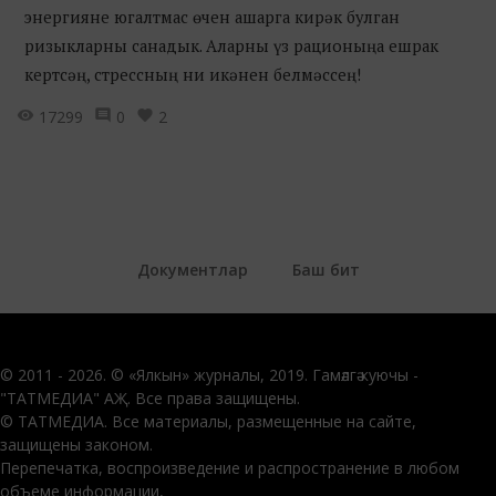
энергияне югалтмас өчен ашарга кирәк булган
ризыкларны санадык. Аларны үз рационыңа ешрак
кертсәң, стрессның ни икәнен белмәссең!
17299
0
2
Документлар
Баш бит
© 2011 - 2026. © «Ялкын» журналы, 2019. Гамәлгә куючы -
"ТАТМЕДИА" АҖ. Все права защищены.
© ТАТМЕДИА. Все материалы, размещенные на сайте,
защищены законом.
Перепечатка, воспроизведение и распространение в любом
объеме информации,