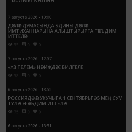
БЕЛМИ КАЛМА
ике дөньяны чагыштырып, уртак якларын һәм
аермалыкларын күрергә тырышырбыз.
7 августа 2026 - 13:00
ДӘҮЛӘТ ДУМАСЫНДА БДИНЫ ДӘҮЛӘТ
ИМТИХАННАРЫНА АЛЫШТЫРЫРГА ТӘКЪДИМ
ИТТЕЛӘР
55
0
0
7 августа 2026 - 12:57
«ҮЗ ТЕЛЕМ» НӘТИҖӘЛӘРЕ БИЛГЕЛЕ
58
0
0
6 августа 2026 - 13:55
РОССИЯДӘ ҺӘР УКУЧЫГА 1 СЕНТЯБРЬГӘ 15 МЕҢ СУМ
ТҮЛӘРГӘ ТӘКЪДИМ ИТТЕЛӘР
75
0
0
6 августа 2026 - 13:51