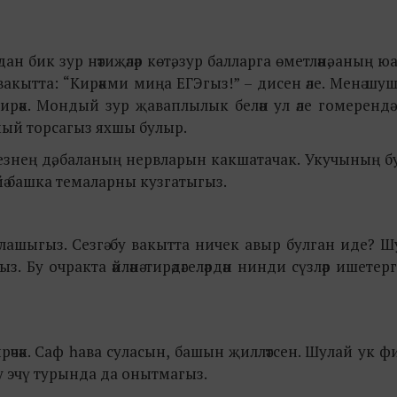
н бик зур нәтиҗәләр көтә, зур балларга өметләнә, аның ю
кытта: “Кирәкми миңа ЕГЭгыз!” – дисен әле. Менә шу
ирәк. Мондый зур җаваплылык белән ул әле гомерендә
лмый торсагыз яхшы булыр.
зегезнең дә, баланың нервларын какшатачак. Укучының б
ез, йә башка темаларны кузгатыгыз.
клашыгыз. Сезгә бу вакытта ничек авыр булган иде? Ш
Бу очракта әйләнә-тирәдәгеләрдән нинди сүзләр ишетерг
ирәчәк. Саф һава суласын, башын җилләтсен. Шулай ук 
су эчү турында да онытмагыз.