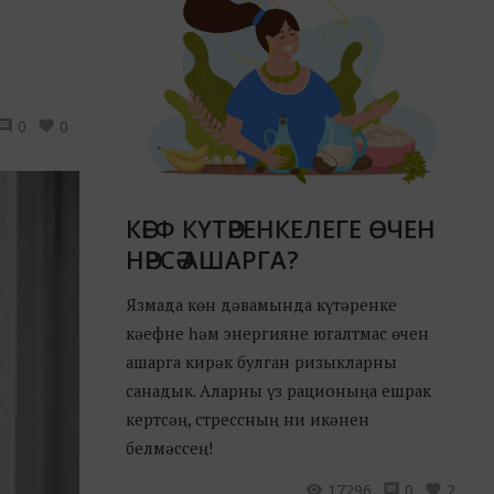
0
0
КӘЕФ КҮТӘРЕНКЕЛЕГЕ ӨЧЕН
НӘРСӘ АШАРГА?
Язмада көн дәвамында күтәренке
кәефне һәм энергияне югалтмас өчен
ашарга кирәк булган ризыкларны
санадык. Аларны үз рационыңа ешрак
кертсәң, стрессның ни икәнен
белмәссең!
17296
0
2