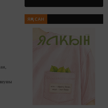
ЯҢА САН
ган,
ә шушы