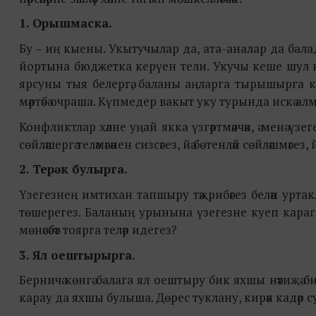
1. Орышмаска.
Бу – иң кыены. Укытучылар да, ата-аналар да балада
йортына бюджетка керүен тели. Укучы кеше шул ва
ярсуны тыя белергә, баланы аңларга тырышырга к
мәртәбә очраша. Күпмедер вакыт уку турында искә а
Конфликтлар хәлне уңай якка үзгәртмәячәк, ә менә ү
сөйләшергә теләмәгәнен сизсәгез, йә бөтенләй сөйләшмәг
2. Терәк булырга.
Үзегезнең имтихан тапшыру тәҗрибәгез белән урта
төшерегез. Баланың урынына үзегезне куеп карагыз. 
мөнәсәбәт тоярга теләр идегез?
3. Ял оештырырга.
Берничә көнгә балага ял оештыру бик яхшы нәтиҗә б
карау да яхшы булыша. Дөрес туклану, кирәк кадәр 