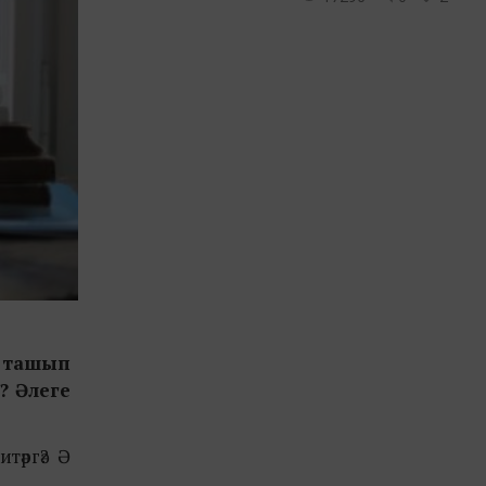
ә ташып
? Әлеге
тәргә? Ә