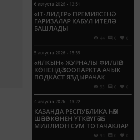
6 августа 2026 - 13:51
«IT-ЛИДЕР» ПРЕМИЯСЕНӘ
ГАРИЗАЛАР КАБУЛ ИТЕЛӘ
БАШЛАДЫ
44
0
0
5 августа 2026 - 15:59
«ЯЛКЫН» ЖУРНАЛЫ ФИЛЛӘР
КӨНЕНДӘ ЗООПАРКТА АЧЫК
ПОДКАСТ ЯЗДЫРАЧАК
53
0
0
4 августа 2026 - 13:22
КАЗАНДА РЕСПУБЛИКА ҺӘМ
ШӘҺӘР КӨНЕН ҮТКӘРҮГӘ 45
МИЛЛИОН СУМ ТОТАЧАКЛАР
94
0
0