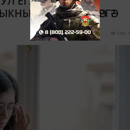
УЛ ЕГЭгыз!» ЕЛ
КНЫ НИЧЕК ҖИҢӘРГӘ?
1283