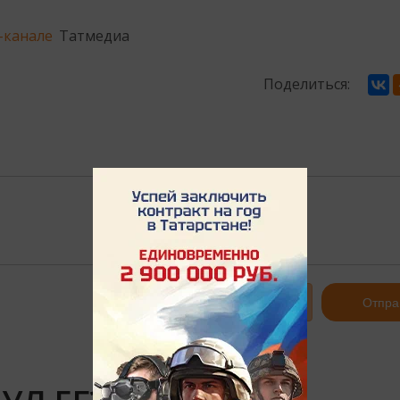
-канале
Татмедиа
Поделиться:
Авторизоваться
Отпра