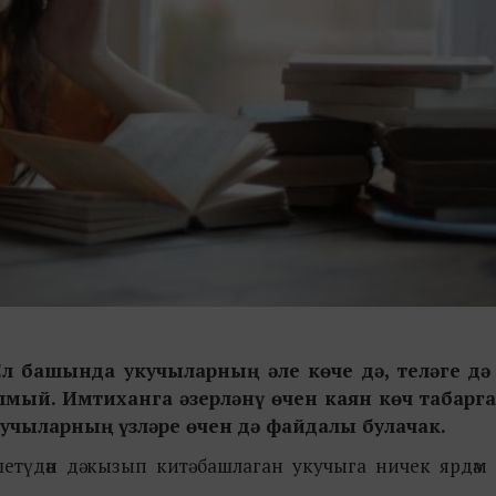
 Ел башында укучыларның әле көче дә, теләге д
алмый. Имтиханга әзерләнү өчен каян көч табарга
укучыларның үзләре өчен дә файдалы булачак.
етүдән дә кызып китә башлаган укучыга ничек ярдәм и