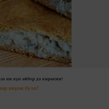
ллә ни күп әйбер дә кирәкми!
ләр кирәк була?