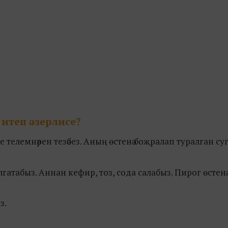
 итеп әзерлисе?
е телемнәрен тезәбез. Аның өстенә боҗралап туралган су
гатабыз. Аннан кефир, тоз, сода салабыз. Пирог өстен
з.