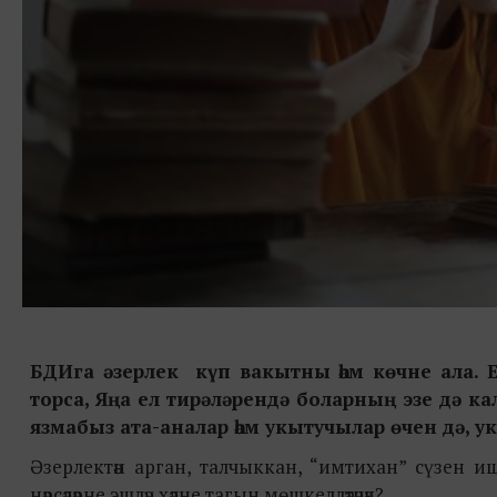
БДИга әзерлек к
үп вакытны һәм көчне ала.
торса, Яңа ел тирәләрендә боларның эзе дә к
язмабыз ата-аналар һәм укытучылар өчен дә, 
Әзерлектән арган, талчыккан, “имтихан” сүзен иш
нәрсәләрне эшләү хәлне тагын мөшкелләтәчәк?