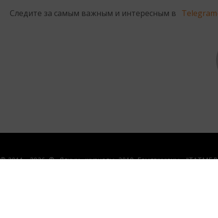
Следите за самым важным и интересным в
Telegram
© 2011 - 2026. © «Ялкын» журналы, 2019. Гамәлгә куючы - "ТАТМЕ
защищены.
© ТАТМЕДИА. Все материалы, размещенные на сайте, защищены
Перепечатка, воспроизведение и распространение в любом об
размещенной на сайте, возможна только с письменного соглас
При поддержке Республиканского агентства по печати и массо