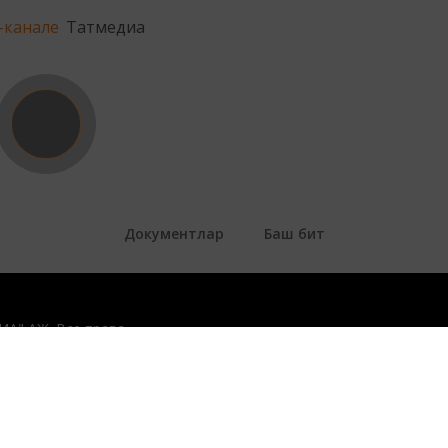
-канале
Татмедиа
Документлар
Баш бит
ДИА" АҖ. Все права
 законом.
ъеме информации,
ия редакций СМИ.
вым коммуникациям