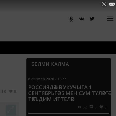
БЕЛМИ КАЛМА
6 августа 2026 - 13:55
РОССИЯДӘ ҺӘР УКУЧЫГА 1
0
0
СЕНТЯБРЬГӘ 15 МЕҢ СУМ ТҮЛӘРГӘ
ТӘКЪДИМ ИТТЕЛӘР
52
0
0