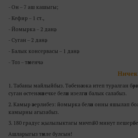
- Он – 7 аш кашыгы;
- Keфир – 1 cт.,
- Йомырка – 2 данә;
- Суган – 2 данә;
- Балык консервасы – 1 данә;
- Тоз – тәменчә.
Ничек
1. Табаны майлыйбыз. Төбенә юка итеп туралган бәрәг
суган өстенә чәнечке белән изелгән балык салабыз.
2. Камыр әзерлибез: йомырка белән онны яшылап бол
камырны агызабыз.
3. 180 градус җылылыктагы мичтә 30 минут пешерәбе
Ашларыгыз тәмле булсын!