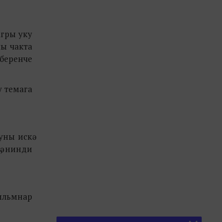
агры уку
шы чакта
 беренче
у темага
уны искә
ә, нинди
фильмнар