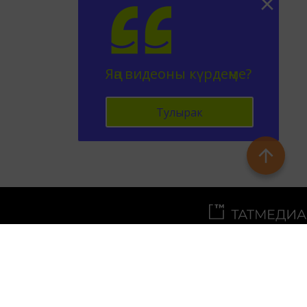
Яңа видеоны күрдеңме?
Тулырак
Телефон АО «ТАТМЕДИА»:
(843) 222 09 84