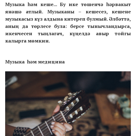
Музыка һәм кеше... Бу ике төшенчә һәрвакыт
янәшә атлый. М
узыканы – кешесез, кешене
музыкасыз күз
алдына китереп булмый. Әлбәттә
,
аның да
төрлесе була: берсе тынычландырса,
икенчесен тыңлагач, күңелдә авыр тойгы
кал
ырга мөмкин.
Музыка һәм медицина