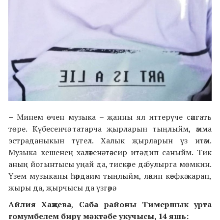
–
Минем өчен музыка – җанны ял иттерүче сәнгать
төре. Күбесенчә татарча җырларын тыңлыйм, әмма
эстраданыкын түгел. Халык җырларын үз итәм.
Музыка кешенең халәтенә тәэсир итә дип саныйм. Тик
аның йогынтысы уңай да, тискәре дә булырга мөмкин.
Үзем музыканы һәрдаим тыңлыйм, ләкин кәефкә карап,
җыры да, җырчысы да үзгәрә.
Айлия Хаҗиева
,
Саба районы Тимершык урта
гомумбелем бирү мәктәбе укучысы, 14 яшь: