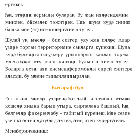
ерткыч.
Һәм, этләрдән аермалы буларак, бу җан ияләрендә мин-
минлек, бәйсезлек тә җитәрек. Нәкъ шуңа күрә, синнән
башка мәче (эт) исе килергә тиеш түгел.
Шулай ук, мәчеләр – бик сизгер, уяу җан ияләре. Алар
үзләре торган территорияне сакларга күнеккән. Шуңа
күрә, бүлмәләргә чыгу/керү урыннарын каплап торма,
мәчегә хәрәкәт итү өчен киртәләр булырга тиеш түгел.
Боларга өстәп, аяк киемеңә феромонлы спрей сиптерә
аласың, бу мәчене тынычландырачак.
Битараф бул
Еш кына мәчеләр үзләренә бөтенләй игътибар итмәгән
кешеләр янына барып утыра, сырпалана башлый. Һәм,
белгечләр фикеренчә, бу – табигый күренеш. Мәче сезне
үзеннән өстен дә, түбән дә түгел, ә тиң итеп күрергә тели.
Менә берничә киңәш: