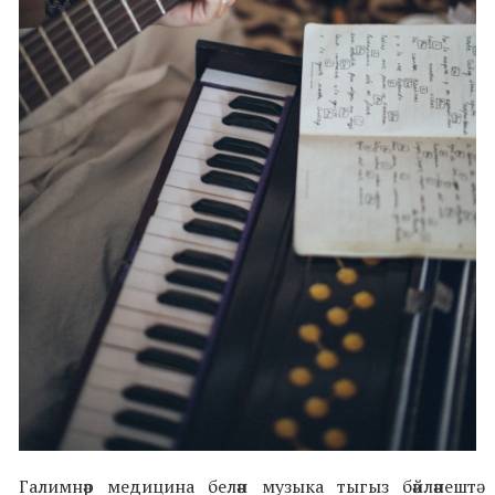
Галимнәр медицина белән музыка тыгыз бәйләнештә