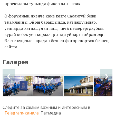
проектлары турында фикер алышачак.
Ә форумның икенче көне көзге Сабантуй белән
тәмамланды. Бәйрәм барышында, катнашучылар,
уеннарда катнашудан тыш, чәкчәк пешерергә, кубыз,
курай кебек уен коралларында уйнарга өйрәнделәр.
Әлеге күңелле чарадан безнең фоторепортаж безнең
сайтта!
Галерея
❮
❯
Следите за самым важным и интересным в
Telegram-канале
Татмедиа