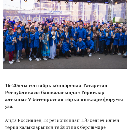
16-20нчы сентябрь көннәрендә Татарстан
Республикасы башкаласында «Төркиләр
алтыны» V бөтенроссия төрки яшьләре форумы
уза.
Анда Россиянең 18 регионыннан 150 белгеч илнең
төрки халыкларының төбәк этник берләшмәләре