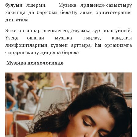
булуын яшерми. Музыка ярдәмендә савыктыру
хакында да барыбыз белә. Бу алым орнитотерапия
дип атала.
Эчке органнар эшчәнлегендә музыка зур роль уйный.
Үзеңә ошаган музыка тыңлау, кандагы
лимфоцитларның күләмен арттыра, һәм организмга
чирләрне җиңү җиңелрәк бирелә.
Музыка психологиядә