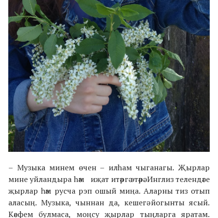
– Музыка минем өчен – илhам чыганагы. Җырлар
мине уйландыра hәм иҗат итәргә этәрә. Инглиз телендәге
җырлар һәм русча рэп ошый миңа. Аларны тиз отып
аласың. Музыка, чыннан да, кешегә йогынты ясый.
Кәефем булмаса, моңсу җырлар тыңларга яратам.