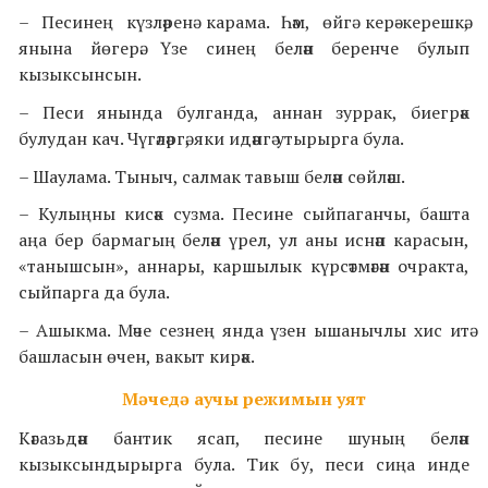
– Песинең күзләренә карама. Һәм, өйгә керә-керешкә,
янына йөгерә. Үзе синең белән беренче булып
кызыксынсын.
– Песи янында булганда, аннан зуррак, биегрәк
булудан кач. Чүгәләргә, яки идәнгә утырырга була.
– Шаулама. Тыныч, салмак тавыш белән сөйләш.
– Кулыңны кисәк сузма. Песине сыйпаганчы, башта
аңа бер бармагың белән үрел, ул аны иснәп карасын,
«танышсын», аннары, каршылык күрсәтмәгән очракта,
сыйпарга да була.
– Ашыкма. Мәче сезнең янда үзен ышанычлы хис итә
башласын өчен, вакыт кирәк.
Мәчедә аучы режимын уят
Кәгазьдән бантик ясап, песине шуның белән
кызыксындырырга була. Тик бу, песи сиңа инде