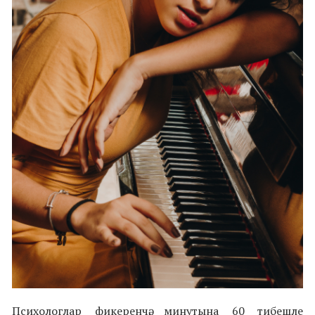
Психологлар фикеренчә, минутына 60 тибешле