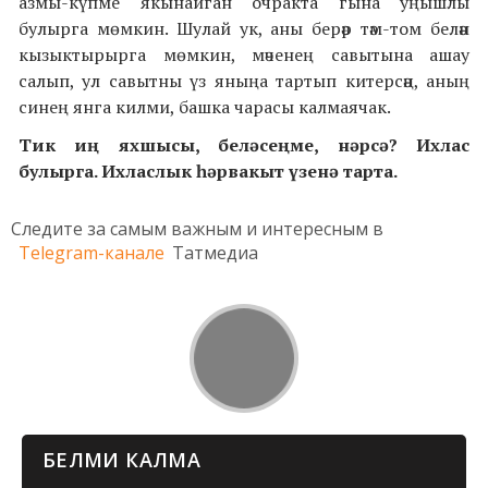
азмы-күпме якынайган очракта гына уңышлы
булырга мөмкин. Шулай ук, аны берәр тәм-том белән
кызыктырырга мөмкин, мәченең савытына ашау
салып, ул савытны үз яныңа тартып китерсәң, аның
синең янга килми, башка чарасы калмаячак.
Тик иң яхшысы, беләсеңме, нәрсә? Ихлас
булырга. Ихласлык һәрвакыт үзенә тарта.
Следите за самым важным и интересным в
Telegram-канале
Татмедиа
БЕЛМИ КАЛМА