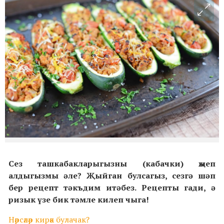
Сез ташкабакларыгызны (кабачки) җыеп
алдыгызмы әле? Җыйган булсагыз, сезгә шәп
бер рецепт тәкъдим итәбез. Рецепты гади, ә
ризык үзе бик тәмле килеп чыга!
Нәрсәләр кирәк булачак?