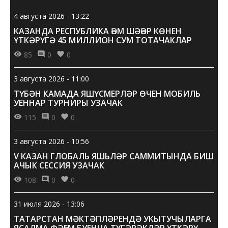
4 августа 2026 - 13:22
КАЗАНДА РЕСПУБЛИКА ҺӘМ ШӘҺӘР КӨНЕН
ҮТКӘРҮГӘ 45 МИЛЛИОН СУМ ТОТАЧАКЛАР
85
0
0
3 августа 2026 - 11:00
ТҮБӘН КАМАДА ЯШҮСМЕРЛӘР ӨЧЕН МОБИЛЬ
УЕННАР ТУРНИРЫ УЗАЧАК
115
0
0
3 августа 2026 - 10:56
V КАЗАН ГЛОБАЛЬ ЯШЬЛӘР САММИТЫНДА БИШ
АЧЫК СЕССИЯ УЗАЧАК
108
0
0
31 июля 2026 - 13:06
ТАТАРСТАН МӘКТӘПЛӘРЕНДӘ УКЫТУЧЫЛАРГА
ЯСАЛМА ФӘҺЕМ БУЕНЧА ТҮГӘРӘКЛӘР ҮТКӘРҮ