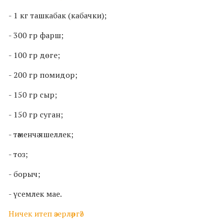
- 1 кг ташкабак (кабачки);
- 300 гр фарш;
- 100 гр дөге;
- 200 гр помидор;
- 150 гр сыр;
- 150 гр суган;
- тәменчә яшеллек;
- тоз;
- борыч;
- үсемлек мае.
Ничек итеп әзерләргә?