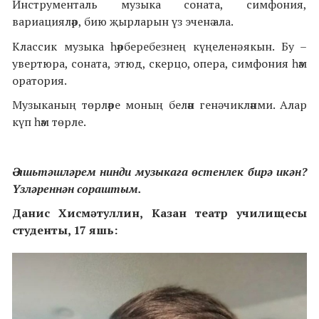
Инструменталь музыка соната, симфония,
вариацияләр, бию җырларын үз эченә ала.
Классик музыка һәрберебезнең күңеленә якын. Бу –
увертюра, соната, этюд, скерцо, опера, симфония һәм
оратория.
Музыканың төрләре моның белән генә чикләнми. Алар
күп һәм төрле.
Ә яшьтәшләрем нинди музыкага өстенлек бирә икән?
Үзләреннән сораштым.
Данис Хисмәтуллин,
Казан театр училищесы
студенты, 17 яшь: