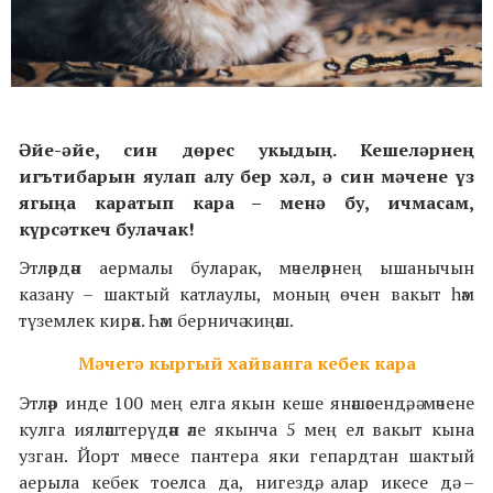
Әйе-әйе, син дөрес укыдың. Кешеләрнең
игътибарын яулап алу бер хәл, ә син мәчене үз
ягыңа каратып кара – менә бу, ичмасам,
күрсәткеч булачак!
Этләрдән аермалы буларак, мәчеләрнең ышанычын
казану – шактый катлаулы, моның өчен вакыт һәм
түземлек кирәк. Һәм берничә киңәш.
Мәчегә кыргый хайванга кебек кара
Этләр инде 100 мең елга якын кеше янәшәсендә, ә мәчене
кулга ияләштерүдән әле якынча 5 мең ел вакыт кына
узган. Йорт мәчесе пантера яки гепардтан шактый
аерыла кебек тоелса да, нигездә, алар икесе дә –