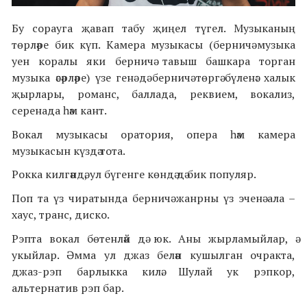
Бу сорауга җавап табу җиңел түгел. Музыканың
төрләре бик күп. Камера музыкасы (берничә музыка
уен коралы яки берничә тавыш башкара торган
музыка әсәрләре) үзе генә дә берничә төргә бүленә: халык
җырлары, романс, баллада, реквием, вокализ,
серенада һәм кант.
Вокал музыкасы оратория, опера һәм камера
музыкасын күздә тота.
Рокка килгәндә, ул бүгенге көндә дә бик популяр.
Поп та үз чиратында берничә жанрны үз эченә ала –
хаус, транс, диско.
Рэпта вокал бөтенләй дә юк. Аны жырламыйлар, ә
укыйлар. Әмма ул джаз белән кушылган очракта,
джаз-рэп барлыкка килә. Шулай ук рэпкор,
альтернатив рэп бар.