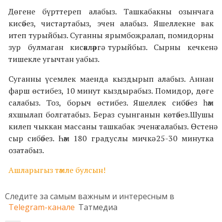
Дөгене бүрттереп алабыз. Ташкабакны озынчага
кисәбез, чистартабыз, эчен алабыз. Яшеллекне вак
итеп турыйбыз. Суганны ярымбоҗралап, помидорны
зур булмаган кисәкләргә турыйбыз. Сырны кечкенә
тишекле угычтан уабыз.
Суганны үсемлек маенда кыздырып алабыз. Аннан
фарш өстибез, 10 минут кыздырабыз. Помидор, дөге
салабыз. Тоз, борыч өстибез. Яшеллек сибәбез һәм
яхшылап болгатабыз. Бераз суынганын көтәбез.Шушы
килеп чыккан массаны ташкабак эченә салабыз. Өстенә
сыр сибәбез. Һәм 180 градуслы мичкә 25-30 минутка
озатабыз.
Ашларыгыз тәмле булсын!
Следите за самым важным и интересным в
Telegram-канале
Татмедиа