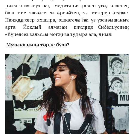
ритмга ия музыка, медитация ролен үтәп, кешенең
баш мие эшчәнлеген әкренәйтеп, ял иттерергә сәләтле.
Нәтиҗәдә, хәтер яхшыра, эшкә теләк һәм үз-үзеңә ышаныч
арта. Йоклый алмаган кичләрдә Сибелиусның
«Күнелсез вальс»ы могҗиза тудыра ала, димәк!
Музыка ничә төрле була?