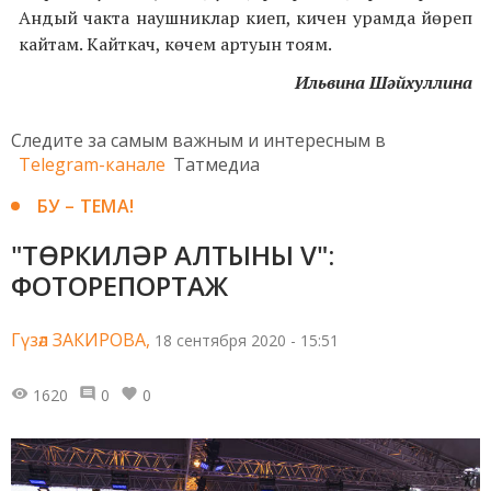
Андый чакта наушниклар киеп, кичен урамда йөреп
кайтам. Кайткач, көчем артуын тоям.
Ильвина Шәйхуллина
Следите за самым важным и интересным в
Telegram-канале
Татмедиа
БУ – ТЕМА!
"ТӨРКИЛӘР АЛТЫНЫ V":
ФОТОРЕПОРТАЖ
Гүзәл ЗАКИРОВА,
18 сентября 2020 - 15:51
1620
0
0