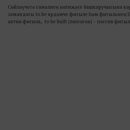
Сөйләүчегә гамәлнең нәтиҗәсе башкаручысына кара
замандагы to be ярдәмче фигыле һәм фигыльнең III
актив фигыль, to be built (төзелгән) – пассив фигыл