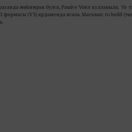
ганда мөһимрәк булса, Passive Voice кулланыла. Ул 
 формасы (V3) ярдәмендә ясала. Мәсәлән: to build (төз
ь.