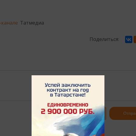
-канале
Татмедиа
Поделиться:
Авторизоваться
Отпра