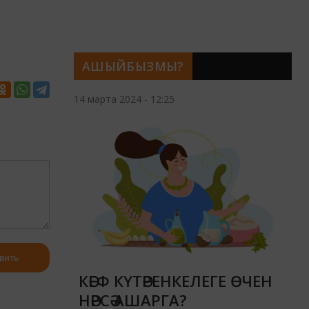
АШЫЙБЫЗМЫ?
14 марта 2024 - 12:25
вить
КӘЕФ КҮТӘРЕНКЕЛЕГЕ ӨЧЕН
НӘРСӘ АШАРГА?