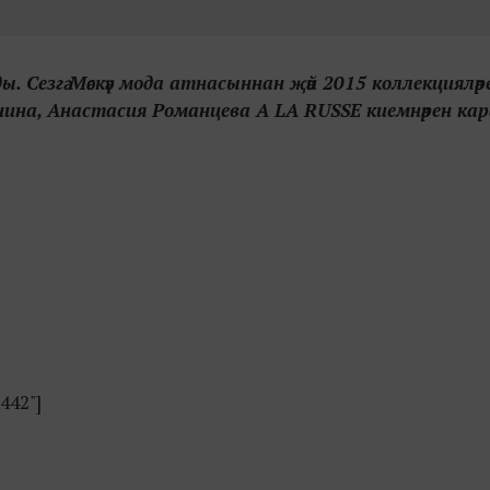
ды. Сезгә Мәскәү мода атнасыннан җәй 2015 коллекцияләр
нина, Анастасия Романцева A LA RUSSE киемнәрен ка
,442"]