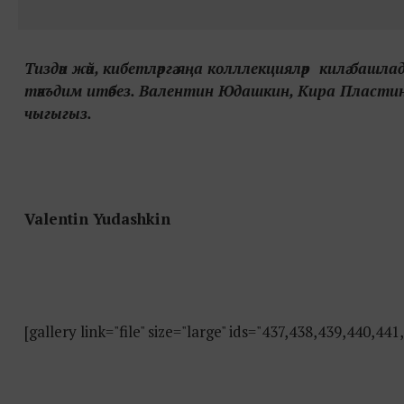
Тиздән жәй, кибетләргә яңа колллекцияләр килә башла
тәкъдим итәбез. Валентин Юдашкин, Кира Пласти
чыгыгыз.
Valentin Yudashkin
[gallery link="file" size="large" ids="437,438,439,440,441