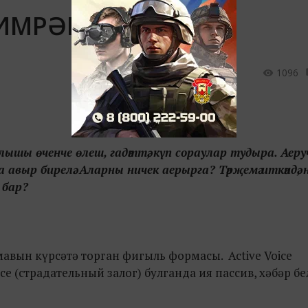
МРӘК БУЛСА...
1096
ышы өченче өлеш, гадәттә, күп сораулар тудыра. Аеру
выр бирелә. Аларны ничек аерырга? Тәрҗемә иткәндә, нәр
 бар?
мавын күрсәтә торган фигыль формасы. Active Voice
ice (страдательный залог) булганда ия пассив, хәбәр б