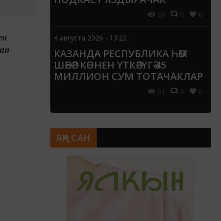
38
0
0
ен
4 августа 2026 - 13:22
рап
КАЗАНДА РЕСПУБЛИКА ҺӘМ
ШӘҺӘР КӨНЕН ҮТКӘРҮГӘ 45
МИЛЛИОН СУМ ТОТАЧАКЛАР
91
0
0
ЯҢА САН