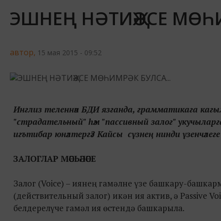
ЭШНЕҢ НӘТИҖӘСЕ МӨҺИ
автор,
15 мая 2015 - 09:52
Инглиз теленнән БДИ язганда, грамматикага кагыл
"страдательный" һәм "пассивный залог" укучыларга а
игътибар юнәлтергә? Кайсы сүзнең нинди үзенчәлеге
ЗАЛОГЛАР МӘСЬӘЛӘСЕ
Залог (Voice) – иянең гамәлне үзе башкару-башкар
(действительный залог) икән ия актив, ә Passive Vo
белдерелүче гамәл ия өстендә башкарыла.