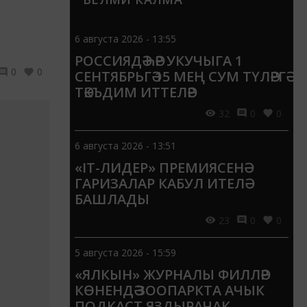
6 августа 2026 - 13:55
РОССИЯДӘ ҺӘР УКУЧЫГА 1
0
0
СЕНТЯБРЬГӘ 15 МЕҢ СУМ ТҮЛӘРГӘ
ТӘКЪДИМ ИТТЕЛӘР
32
0
0
6 августа 2026 - 13:51
«IT-ЛИДЕР» ПРЕМИЯСЕНӘ
ГАРИЗАЛАР КАБУЛ ИТЕЛӘ
БАШЛАДЫ
23
0
0
5 августа 2026 - 15:59
«ЯЛКЫН» ЖУРНАЛЫ ФИЛЛӘР
КӨНЕНДӘ ЗООПАРКТА АЧЫК
ПОДКАСТ ЯЗДЫРАЧАК