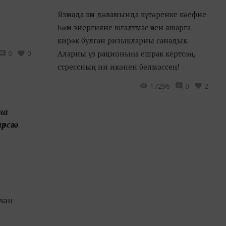
Язмада көн дәвамында күтәренке кәефне
һәм энергияне югалтмас өчен ашарга
кирәк булган ризыкларны санадык.
0
0
Аларны үз рационыңа ешрак кертсәң,
стрессның ни икәнен белмәссең!
17296
0
2
ча
сәгә
елән