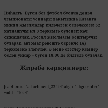
Ниһаять! Бүген без футбол буенча дөнья
чемпионаты уеннары вакытында Казанга
нинди җыелмалар киләчәген беләчәкбез! 32
катнашучы ил 8 төркемгә бүленеп көч
сынашачак. Россия җыелмасы оештыручы
буларак, автомат рәвештә беренче (А)
төркеменә эләгәчәк. Ә менә егетләр кемнәр
белән уйнар – бүген 18.00 дә билгеле булачак.
Жирәбә кәрҗиннәре:
[caption id="attachment_22424" align="aligncenter"
width="1024"]