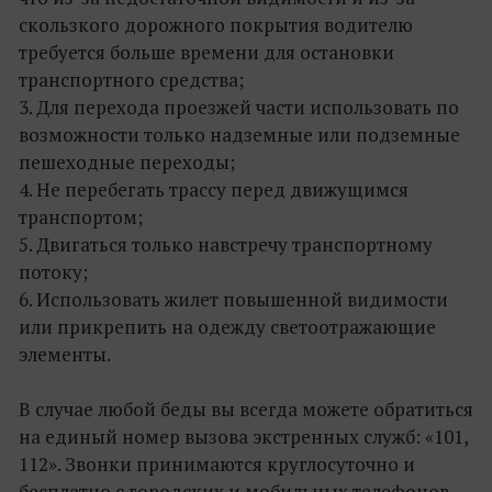
скользкого дорожного покрытия водителю
требуется больше времени для остановки
транспортного средства;
3. Для перехода проезжей части использовать по
возможности только надземные или подземные
пешеходные переходы;
4. Не перебегать трассу перед движущимся
транспортом;
5. Двигаться только навстречу транспортному
потоку;
6. Использовать жилет повышенной видимости
или прикрепить на одежду светоотражающие
элементы.
В случае любой беды вы всегда можете обратиться
на единый номер вызова экстренных служб: «101,
112». Звонки принимаются круглосуточно и
бесплатно с городских и мобильных телефонов.