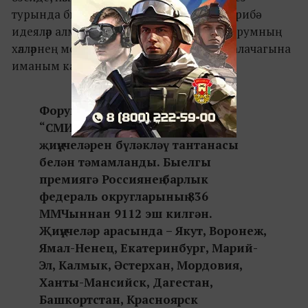
турында бик аз беләбез, бер-беребездә тәҗрибә-
идеяләр алмыйбыз диярлек. Бу медиафорумның
хәлләрнең мондый торышына нокта куя алачагына
иманым камил”.
Форум эшчәнлеге
“СМИротворец-2017” премиясе
җиңүчеләрен бүләкләү тантанасы
белән тәмамланды. Быелгы
премиягә Россиянең барлык
федераль округларының 836
ММЧыннан 9112 эш килгән.
Җиңүчеләр арасында – Якут, Воронеж,
Ямал-Ненец, Екатеринбург, Марий-
Эл, Калмык, Әстерхан, Мордовия,
Ханты-Мансийск, Дагестан,
Башкортстан, Красноярск