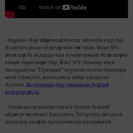
- Нарьян-Мар шәһәрендә (Ненецк автоном округы)
искиткеч ихлас кешеләр яши һәм эшли. Факт №1:
әлегә кадәр бу якларда чын күчмә тормыш белән яшәүче
халык төркемнәре бар. Факт №2: балалар өчен
чыгарылучы “Пунушка” журналы ненец балалары
өчен генә түгел, ә синең өчен дә бик кызыклы
булачак.
Журналның бар саннарын бушлай
күчерергә була
.
- Этникара журналистикага тулаем бушлай
өйрәнергә мөмкин! Кызганыч, Татарстан (әлегә, дип
ышанасы килә) бу программада катнашмый.