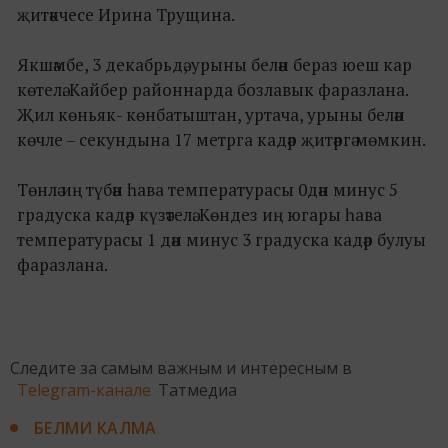
җитәкчесе Ирина Трущина.
Якшәмбе, 3 декабрьдә, урыны белән бераз юеш кар
көтелә. Кайбер районнарда бозлавык фаразлана.
Җил көньяк- көнбатыштан, уртача, урыны белән
көчле – секундына 17 метрга кадәр җитәргә мөмкин.
Төнлә иң түбән һава температурасы 0дән минус 5
градуска кадәр күзәтелә. Көндез иң югары һава
температурасы 1 дән минус 3 градуска кадәр булуы
фаразлана.
Следите за самым важным и интересным в
Telegram-канале
Татмедиа
БЕЛМИ КАЛМА