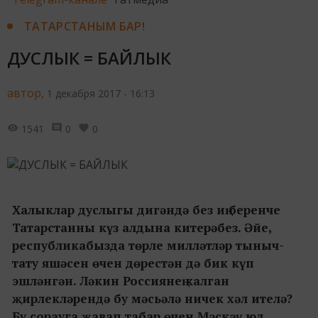
ТАТАРСТАНЫМ БАР!
ДУСЛЫК = БАЙЛЫК
автор,
1 декабря 2017 - 16:13
1541
0
0
Халыклар дуслыгы дигәндә без иң беренче
Татарстанны күз алдына китерәбез. Әйе,
республикабызда төрле милләтләр тыныч-
тату яшәсен өчен дөрестән дә бик күп
эшләнгән. Ләкин Россиянең калган
җирлекләрендә бу мәсьәлә ничек хәл ителә?
Бу сорауга җавап табар өчен Мәскәү юл