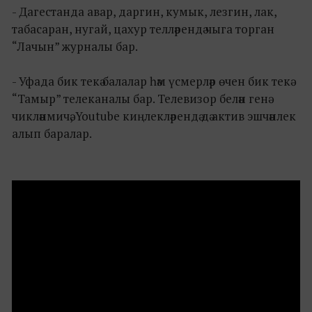
- Дагестанда авар, даргин, кумык, лезгин, лак,
табасаран, нугай, цахур телләрендә чыга торган
“Лачын” журналы бар.
- Уфада бик текә балалар һәм үсмерләр өчен бик текә
“Тамыр” телеканалы бар. Телевизор белән генә
чикләнмичә, Youtube киңлекләрендә дә актив эшчәнлек
алып баралар.