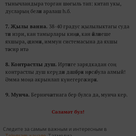
тынычландыра торган шөгыль тап: китап укы,
дусларың белән аралаш һ.б.
7. Җылы ванна.
38-40 градус җылылыктагы суда
тән изри, кан тамырлары киңәя, кан әйләнеше
яхшыра, ә димәк, иммун системасына да яхшы
тәэсир итә.
8. Контрастлы душ.
Иртәнге зарядкадан соң
контрастлы душ керүдән дә шәбрәк нәрсә була алмый!
Әмма моңа акрынлап күнегергә кирәк.
9. Мунча.
Берничә атнага бер булса да, мунча кер.
Сәламәт бул!
Следите за самым важным и интересным в
Telegram-канале
Татмедиа