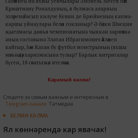
Галәмнең иң яхшы уенчылары Лионель Месси һәм
Криштиану Роналдуның, я булмаса аларның
эзләренә басып килүче Кевин де Брюйненың капма-
каршы уйнаулары белән сокланыр? Ә бәлки Швеция
җыелмасы дөнья чемпионатына чыккан хөрмәткә
аның составына Златан Ибрагимович әйләнеп
кайтыр, һәм Казан бу футбол монстрының (яхшы
мәгънәдә) харизмасына тулыр? Барлык интригалар
бүген, 18 сәгатьтә хәл ителәчәк.
Карамый калма!
Следите за самым важным и интересным в
Telegram-канале
Татмедиа
БЕЛМИ КАЛМА
Ял көннәрендә кар явачак!