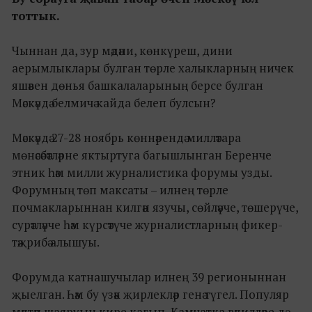
тоттык.
Чыннан да, зур мәдәни, көнкүреш, дини
аерымлыклары булган төрле халыкларның ничек
яшәвен дөнья башкалаларының берсе булган
Мәскәүдә белмичә кайда белеп булсын?
Мәскәүдә 27-28 ноябрь көннәрендә милләтара
мөнәсәбәтләрне яктыртуга багышлынган Беренче
этник һәм милли журналистика форумы узды.
Форумның төп максаты – илнең төрле
почмакларыннан килгән язучы, сөйләүче, төшерүче,
сурәтләүче һәм күрсәтүче журналистларның фикер-
тәҗрибә алышуы.
Форумда катнашучылар илнең 39 регионыннан
җыелган. Һәм бу үзәк җирлекләр генә түгел. Популяр
мәктәп шаяруын кире кагып, Камчатка вәкилләре дә