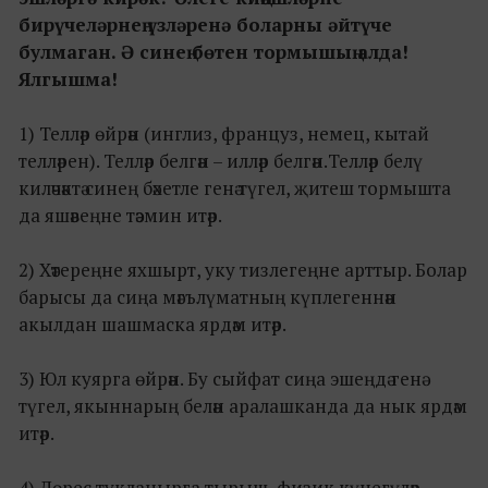
бирүчеләрнең үзләренә боларны әйтүче
булмаган. Ә синең бөтен тормышың алда!
Ялгышма!
1) Телләр өйрән (инглиз, француз, немец, кытай
телләрен). Телләр белгән – илләр белгән.Телләр белү
киләчәктә синең бәхетле генә түгел, җитеш тормышта
да яшәвеңне тәэмин итәр.
2) Хәтереңне яхшырт, уку тизлегеңне арттыр. Болар
барысы да сиңа мәгълүматның күплегеннән
акылдан шашмаска ярдәм итәр.
3) Юл куярга өйрән. Бу сыйфат сиңа эшеңдә генә
түгел, якыннарың белән аралашканда да нык ярдәм
итәр.
4) Дөрес тукланырга тырыш, физик күнегүләр