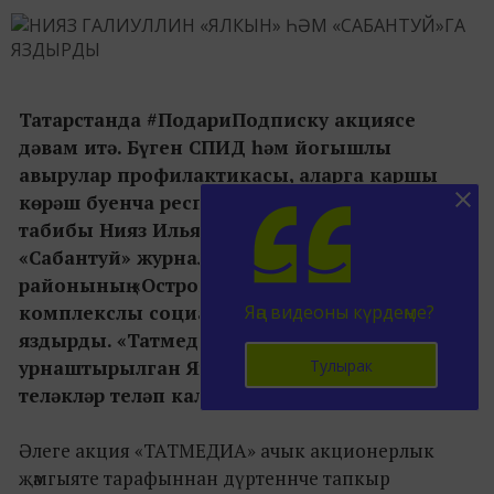
Татарстанда #ПодариПодписку акциясе
дәвам итә. Бүген СПИД һәм йогышлы
авырулар профилактикасы, аларга каршы
көрәш буенча республика үзәгенең баш
табибы Нияз Ильяс улы Галиуллин «Ялкын»,
«Сабантуй» журналларына Югары Ослан
районының «Островок надежды» халыкка
комплекслы социаль хезмәт күрсәтү үзәген
Яңа видеоны күрдеңме?
яздырды. «Татмедиа» бинасында
Тулырак
урнаштырылган Яңа ел чырышысына да
теләкләр теләп калдырды.
Әлеге акция «ТАТМЕДИА» ачык акционерлык
җәмгыяте тарафыннан дүртеннче тапкыр