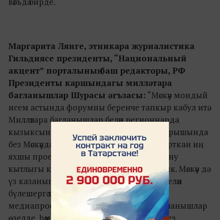
вәгъдә бирде.
Маргарита Лянге, этникара журналистика
Гильдиясе президенты, “Национальный
акцент” порталының баш редакторы, РФ
Президенты каршындагы милләтара
багланышлар Шурасы әгъзасы:
“Мәскәү мондый
исем астында форумны беренче тапкыр кабул итә.
Милләтара багланышлар белән регионнарда
кызыксыналар, билгеле. Ләкин әзерлек барышында
без Мәскәүдә дә милләтара мөнәсәбәтләрне яктырткан иң
яхшы проектлар белән танышу-кызыксыну
кытлыгы коточкыч зур икәнен ачыкладык. Мәскәү дә
үз казанышлары белән горурлана, алар белән
бүлешергә тели. Соңгы елларда
медиапространствода горизонталь багланышлар
өзелде, һәм бу бик аяныч – без бер-беребез