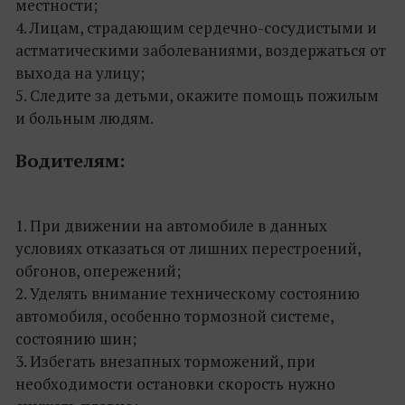
местности;
4. Лицам, страдающим сердечно-сосудистыми и
астматическими заболеваниями, воздержаться от
выхода на улицу;
5. Следите за детьми, окажите помощь пожилым
и больным людям.
Водителям:
1. При движении на автомобиле в данных
условиях отказаться от лишних перестроений,
обгонов, опережений;
2. Уделять внимание техническому состоянию
автомобиля, особенно тормозной системе,
состоянию шин;
3. Избегать внезапных торможений, при
необходимости остановки скорость нужно