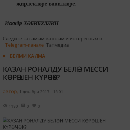
җирлекләре вәкилләре.
Искәндәр ХӘБИБУЛЛИН
Следите за самым важным и интересным в
Telegram-канале
Татмедиа
БЕЛМИ КАЛМА
КАЗАН РОНАЛДУ БЕЛӘН МЕССИ
КӨРӘШЕН КҮРӘЧӘК?
автор,
1 декабря 2017 - 16:01
1190
0
0