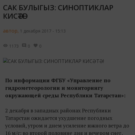
САК БУЛЫГЫЗ: СИНОПТИКЛАР
КИСӘТӘ!
автор,
1 декабря 2017 - 15:13
1173
0
0
По информации ФГБУ «Управление по
гидрометеорологии и мониторингу
окружающей среды Республики Татарстан»:
2 декабря в западных районах Республики
Татарстан ожидается ухудшение погодных
условий, утром и днем усиление южного ветра до
16 м/с; во второй половине дня и вечером снег,