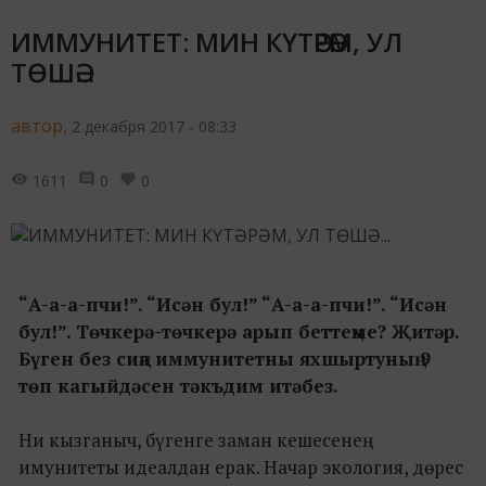
ИММУНИТЕТ: МИН КҮТӘРӘМ, УЛ
ТӨШӘ...
автор,
2 декабря 2017 - 08:33
1611
0
0
“А-а-а-пчи!”. “Исән бул!” “А-а-а-пчи!”. “Исән
бул!”. Төчкерә-төчкерә арып беттеңме? Җитәр.
Бүген без сиңа иммунитетны яхшыртуның 9
төп кагыйдәсен тәкъдим итәбез.
Ни кызганыч, бүгенге заман кешесенең
имунитеты идеалдан ерак. Начар экология, дөрес