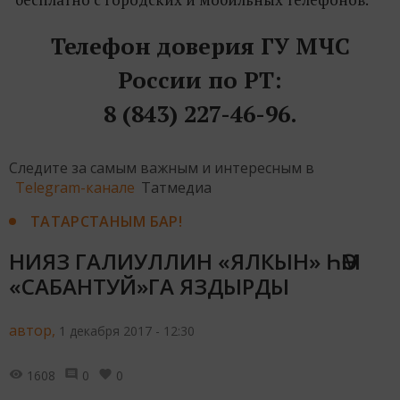
Телефон доверия ГУ МЧС
России по РТ:
8 (843) 227-46-96.
Следите за самым важным и интересным в
Telegram-канале
Татмедиа
ТАТАРСТАНЫМ БАР!
НИЯЗ ГАЛИУЛЛИН «ЯЛКЫН» ҺӘМ
«САБАНТУЙ»ГА ЯЗДЫРДЫ
автор,
1 декабря 2017 - 12:30
1608
0
0