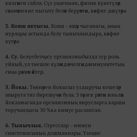
килгәнен сайла. Сүз уңаеннан, физик күнегүләр
сәламәтлекне ныгыту белән беррәттән, кәефне дә күтәрә.
3. Кояш яктысы.
Кояш – яшәү чыганагы, аның
нурлары астында булу тынычландыра, кәефне
күтәрә.
4. Су.
Белүебезчә, су организмыбызда зур роль
уйный, ул тиешле күләмдә эчелгәндә иммунитетың
сиңа рәхмәт әйтер.
5. Йокы.
Төннәрен йокысыз уздыручы кешеләр
авыруга тиз бирешүчән була. 3 тәүлек рәттән юньләп
йокламаганда организмның вирусларга каршы
торучанлыгы 30 %ка кимүе расланган.
6. Тынычлык.
Стресслар – иммун
сиистемасының дошманнары. Үзеңне