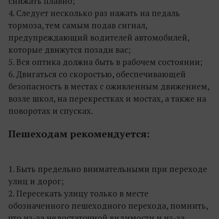
снижать плавно;
4. Следует несколько раз нажать на педаль
тормоза, тем самым подав сигнал,
предупреждающий водителей автомобилей,
которые движутся позади вас;
5. Вся оптика должна быть в рабочем состоянии;
6. Двигаться со скоростью, обеспечивающей
безопасность в местах с оживленным движением,
возле школ, на перекрестках и мостах, а также на
поворотах и спусках.
Пешеходам рекомендуется:
1. Быть предельно внимательными при переходе
улиц и дорог;
2. Пересекать улицу только в месте
обозначенного пешеходного перехода, помнить,
что из-за недостаточной видимости и из-за