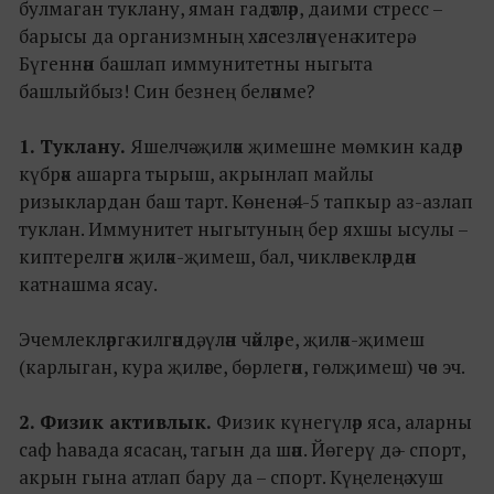
булмаган туклану, яман гадәтләр, даими стресс –
барысы да организмның хәлсезләнүенә китерә.
Бүгеннән башлап иммунитетны ныгыта
башлыйбыз! Син безнең беләнме?
1. Туклану.
Яшелчә-җиләк җимешне мөмкин кадәр
күбрәк ашарга тырыш, акрынлап майлы
ризыклардан баш тарт. Көненә 4-5 тапкыр аз-азлап
туклан. Иммунитет ныгытуның бер яхшы ысулы –
киптерелгән җиләк-җимеш, бал, чикләвекләрдән
катнашма ясау.
Эчемлекләргә килгәндә, үлән чәйләре, җиләк-җимеш
(карлыган, кура җиләге, бөрлегән, гөлҗимеш) чәе эч.
2. Физик активлык.
Физик күнегүләр яса, аларны
саф һавада ясасаң, тагын да шәп. Йөгерү дә – спорт,
акрын гына атлап бару да – спорт. Күңелеңә хуш