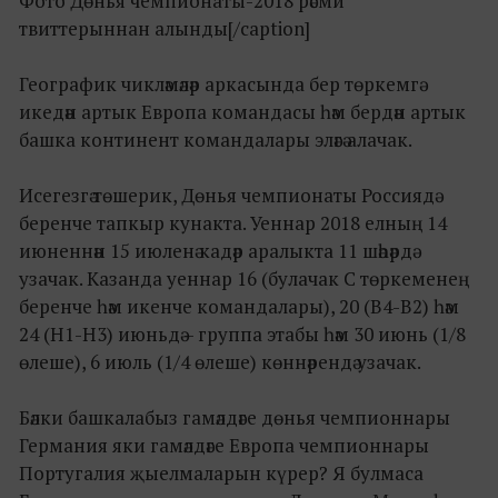
Фото Дөнья чемпионаты-2018 рәсми
твиттерыннан алынды[/caption]
Географик чикләмәләр аркасында бер төркемгә
икедән артык Европа командасы һәм бердән артык
башка континент командалары эләгә алачак.
Исегезгә төшерик, Дөнья чемпионаты Россиядә
беренче тапкыр кунакта. Уеннар 2018 елның 14
июненнән 15 июленә кадәр аралыкта 11 шәһәрдә
узачак. Казанда уеннар 16 (булачак С төркеменең
беренче һәм икенче командалары), 20 (В4-В2) һәм
24 (Н1-Н3) июньдә – группа этабы һәм 30 июнь (1/8
өлеше), 6 июль (1/4 өлеше) көннәрендә узачак.
Бәлки башкалабыз гамәлдәге дөнья чемпионнары
Германия яки гамәлдәге Европа чемпионнары
Португалия җыелмаларын күрер? Я булмаса