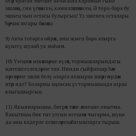
Әгәр яратан эшеңне акчасына карамый гына
эшләсәң, син үсәчәксең, камилләшәчәксең. Ә тора-бара бу
эшнең чын остасы булырсың! Үз эшенең осталары
һәрчак югары бәяләнә.
9) Акча тотарга өйрән, аны җыеп бара алырга
күнегү шулай ук мөһим.
10) Үзеңнән өлкәннәрне күзәт, тормышларындагы
җитешсезлекләрне тап. Нинди сыйфатлар һәм
нәрсәләрне эшли белү аларга яхшырак яшәргә ярдәм
итәр иде? Боларны аңласаң үз тормышыңда азрак
ялыгышырсың.
11) Якыннарыңны, бигрәк тә әти-әниеңне онытма.
Вакытның бик тиз узуын исеңнән чыгарма, шуңа
да аны кадерле кешеләреңә багышларга тырыш.