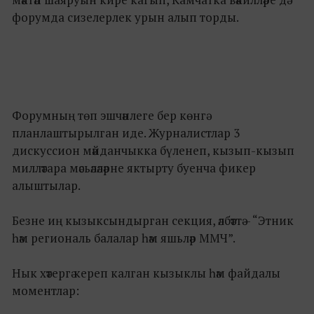
форумда сизелерлек урын алып торды.
Форумның төп эшчәнлеге бер көнгә
планлаштырылган иде. Журналистлар 3
дискуссион мәйданчыкка бүленеп, кызып-кызып
милләтара мәсьәләләрне яктырту буенча фикер
алыштылар.
Безне иң кызыксындырган секция, әлбәттә – “Этник
һәм региональ балалар һәм яшьләр ММЧ”.
Нык хәтергә кереп калган кызыклы һәм файдалы
моментлар: