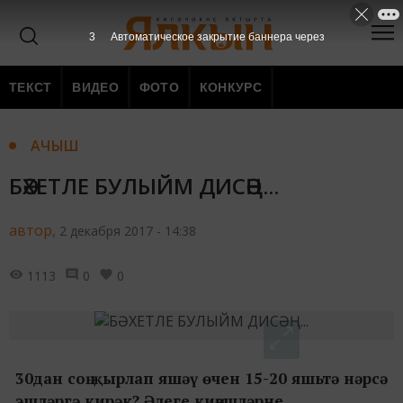
2
Автоматическое закрытие баннера через
ТЕКСТ
ВИДЕО
ФОТО
КОНКУРС
АЧЫШ
БӘХЕТЛЕ БУЛЫЙМ ДИСӘҢ...
автор,
2 декабря 2017 - 14:38
1113
0
0
30дан соң җырлап яшәү өчен 15-20 яшьтә нәрсә
эшләргә кирәк? Әлеге киңәшләрне