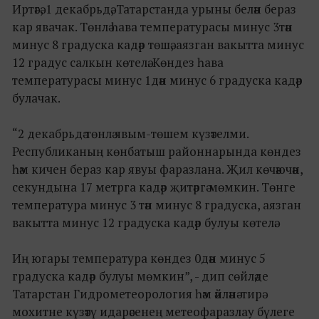
Иртәгә, 1 декабрьдә, Татарстанда урыны белән бераз
кар явачак. Төнлә һава температурасы минус 3тән
минус 8 градуска кадәр төшә, аязган вакытта минус
12 градус салкын көтелә. Көндез һава
температурасы минус 1дән минус 6 градуска кадәр
булачак.
“2 декабрьдә төнлә явым-төшем күзәтелми.
Республиканың көнбатыш районнарында көндез
һәм кичен бераз кар явуы фаразлана. Җил көчәючән,
секундына 17 метрга кадәр җитәргә мөмкин. Төнге
температура минус 3 тән минус 8 градуска, аязган
вакытта минус 12 градуска кадәр булуы көтелә.
Иң югары температура көндез 0дән минус 5
градуска кадәр булуы мөмкин”, - дип сөйләде
Татарстан Гидрометеорология һәм әйләнә-тирә
мохитне күзәтү идарәсенең метеофаразлау бүлеге