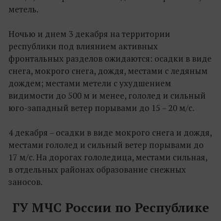
метель.
Ночью и днем 3 декабря на территории
республики под влиянием активных
фронтальных разделов ожидаются: осадки в виде
снега, мокрого снега, дождя, местами с ледяным
дождем; местами метели с ухудшением
видимости до 500 м и менее, гололед и сильный
юго-западный ветер порывами до 15 – 20 м/с.
4 декабря – осадки в виде мокрого снега и дождя,
местами гололед и сильный ветер порывами до
17 м/с. На дорогах гололедица, местами сильная,
в отдельных районах образование снежных
заносов.
ГУ МЧС России по Республике