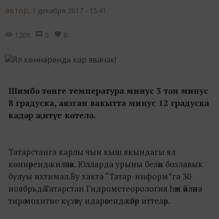
автор,
1 декабря 2017 - 15:41
1209
0
0
Шимбә төнге температура минус 3 тән минус
8 градуска, аязган вакытта минус 12 градуска
кадәр җитүе көтелә.
Татарстанга карлы чын кыш якындагы ял
көннәрендә киләчәк. Юлларда урыны белән бозлавык
булуы ихтимал.Бу хакта “Татар-информ”га 30
ноябрьдә Татарстан Гидрометеорология һәм әйләнә-
тирә мохитне күзәтү идарәсендә хәбәр иттеләр.