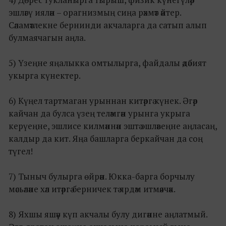
эшләгү иялән – орагнизмың сиңа рәхмәт әйтер.
Сәламәтлекне бернинди акчаларга да сатып алып
булмаячагын аңла.
5) Үзеңне яңалыкка омтылырга, файдалы әдәбият
укырга күнектер.
6) Күңел тартмаган урыннан китәргә күнек. Әгәр
кайчан да булса үзең теләмгән урынга укрыга
керүеңне, эшлисе килмәннән эштә эшләвеңне аңласаң,
калдыр да кит. Яңа башларга беркайчан да соң
түгел!
7) Тыныч булырга өйрән. Юкка-барга борчылу
мәсьәләне хәл итәргә берничек тә ярдәм итмәячәк.
8) Яхшы яшәү күп акчалы булу дигәнне аңлатмый.