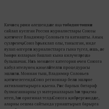
Кичәнең рәсми өлешендә әле яңа
табадан төшкән
сайлап куелган Россия журналистлары Союзы
җитәкчесе Владимир Соловьев та катнашты. Аның
сүзләренчә, Союз һәрьяклап олы, танылган, инде
яулап өлгергән журналистларга гына түгел, ә яшь, әле
һөнәри юлларын башлап кына килүчеләргә дә
булышачак. Нәкъ менә әлеге категория өчен Союзга
кабул ителүнең җиңеләйтелгән процедурасы
эшләнгән. Моннан тыш, Владимир Соловьев
җитәкчелегендә Союз регионнар белән эшләүне
активлаштырырга җыена. Рәис барлык битараф
булмаганнарны үз материалларын һәм тәрҗемә
итеп, һәм оригинал телдә Союзга җибәрергә өндәде,
аларны оешма сайтында урнаштырып барырга