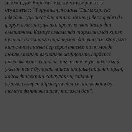
исемендәге Евразия милли университеты
студенты):
“Форумның темасы “Эшмәкәрлек:
идеядән - уңышка” диа атала. Безнең идеяләребез дә
форум азагына уңышка ирешү юлына басар дип
өметләнәм. Кампус дәвамында тормышымда кирәк
булачак алымнарга өйрәнермен дип уйлыйм. Форумга
килүемнең тагын бер серен ачасым килә: монда
төрле милләт вәкилләре җыйналган, һәрберсе
инглизчә яхшы сөйләшә, инглиз теле укытучысына
укыган кеше буларак, минем аларның акцентларын,
кайсы диалектка карауларын, сөйләшү
үзенчәлекләрен өйрәнергә телим, киләчәктә бу
темага фәнни эш эшләү теләгем бар”
.