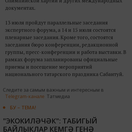
Олимпийской хартии и других международных
документах.
13 июля пройдут параллельные заседания
экспертного форума, а 14 и 15 июля состоятся
пленарные заседания. Кроме того, состоятся
заседания бюро конференции, редакционной
группы, пресс-конференции и работа выставки. В
рамках форума запланированы официальные
приемы и посещение мероприятий
национального татарского праздника Сабантуй.
Следите за самым важным и интересным в
Telegram-канале
Татмедиа
БУ – ТЕМА!
"ЭКОКИЛӘЧӘК": ТАБИГЫЙ
БАЙЛЫКЛАР КЕМГӘ ГЕНӘ