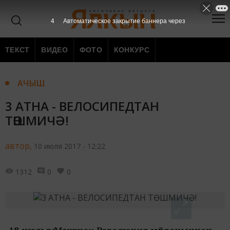
3
Автоматическое закрытие баннера через
ТЕКСТ
ВИДЕО
ФОТО
КОНКУРС
АЧЫШ
3 АТНА - ВЕЛОСИПЕДТАН
ТӨШМИЧӘ!
автор,
10 июля 2017 - 12:22
1312
0
0