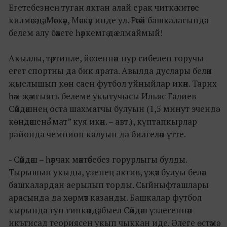
Егетебезнең туган яктан алай ерак читкә китәсе
килмәсә дә, Мәскәү, Мәскәү инде ул. Рәсәй башкаласында
белем алу бәхете һәркемгә дә елмаймый!
Акыллы, тәртипле, йөзеннән нур сибелеп торучы
егет спортны да бик ярата. Авылда дуслары белән
җыелышып көн саен футбол уйныйлар икән. Тарих
һәм җәмгыять белеме укытучысы Ильяс Галиев
Сәйдәшнең оста шахматчы булуын (1,5 минут эчендә
көндәшенә “мат” куя икән. – авт.), күптапкырлар
районда чемпион калуын да билгеләп үтте.
- Сәйдәш – һәрчак мәктәбебез горурлыгы булды.
Тырышып укыды, үзенең актив, үҗәт булуы белән
башкалардан аерылып торды. Сыйныфташлары
арасында да хөрмәт казанды. Башкалар футбол
кырында туп типкәндә, быел Сәйдәш үзлегеннән
икътисад теориясен укып чыккан иде. Әлеге өстәмә