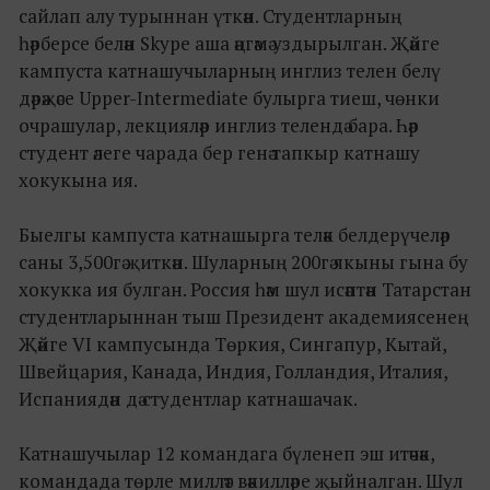
сайлап алу турыннан үткән. Студентларның
һәрберсе белән Skype аша әңгәмә уздырылган. Җәйге
кампуста катнашучыларның инглиз телен белү
дәрәҗәсе Upper-Intermediate булырга тиеш, чөнки
очрашулар, лекцияләр инглиз телендә бара. Һәр
студент әлеге чарада бер генә тапкыр катнашу
хокукына ия.
Быелгы кампуста катнашырга теләк белдерүчеләр
саны 3,500гә җиткән. Шуларның 200гә якыны гына бу
хокукка ия булган. Россия һәм шул исәптән Татарстан
студентларыннан тыш Президент академиясенең
Җәйге VI кампусында Төркия, Сингапур, Кытай,
Швейцария, Канада, Индия, Голландия, Италия,
Испаниядән дә студентлар катнашачак.
Катнашучылар 12 командага бүленеп эш итәчәк,
командада төрле милләт вәкилләре җыйналган. Шул