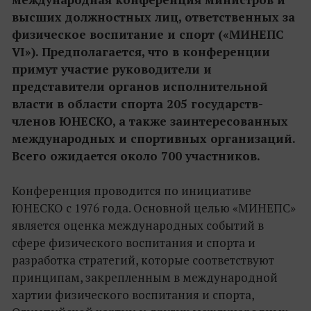
высших должностных лиц, ответственных за
физическое воспитание и спорт («МИНЕПС
VI»). Предполагается, что в конференции
примут участие руководители и
представители органов исполнительной
власти в области спорта 205 государств-
членов ЮНЕСКО, а также заинтересованных
международных и спортивных организаций.
Всего ожидается около 700 участников.
Конференция проводится по инициативе
ЮНЕСКО с 1976 года. Основной целью «МИНЕПС»
является оценка международных событий в
сфере физического воспитания и спорта и
разработка стратегий, которые соответствуют
принципам, закрепленным в международной
хартии физического воспитания и спорта,