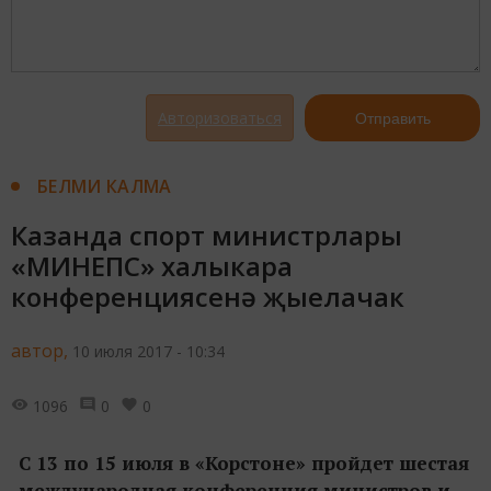
Авторизоваться
Отправить
БЕЛМИ КАЛМА
Казанда спорт министрлары
«МИНЕПС» халыкара
конференциясенә җыелачак
автор,
10 июля 2017 - 10:34
1096
0
0
С 13 по 15 июля в «Корстоне» пройдет шестая
международная конференция министров и