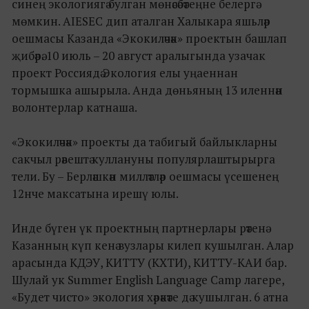
синең экологиягә булган мөнәсәбәтеңне белергә
мөмкин. AIESEC дип аталган Халыкара яшьләр
оешмасы Казанда «Экокиләчәк» проектын башлап
җибәрә. 10 июль – 20 август аралыгында узачак
проект Россиядә Экология елы уңаеннан
тормышка ашырыла. Анда дөньяның 13 иленнән
волонтерлар катнаша.
«Экокиләчәк» проекты да табигый байлыкларны
сакчыл рәвештә куллануны популярлаштырырга
тели. Бу – Берләшкән милләтләр оешмасы үсешенең
12нче максатына ирешү юлы.
Инде бүген үк проектның партнерлары рәтенә
Казанның күп кенә вузлары килеп кушылган. Алар
арасында КДЭУ, КИТТУ (КХТИ), КИТТУ-КАИ бар.
Шулай ук Summer English Language Camp лагере,
«Будет чисто» экология хәрәкәте дә кушылган. 6 атна