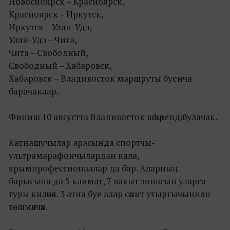
Новосибирск – Красноярск,
Красноярск – Иркутск,
Иркутск – Улан-Удэ,
Улан-Удэ – Чита,
Чита – Свободный,
Свободный – Хабаровск,
Хабаровск – Владивосток маршруты буенча
барачаклар.
Финиш 10 августта Владивосток шәһәрендә булачак.
Катнашучылар арасында спортчы-
ультрамарафончылардан кала,
ярымпрофессионаллар да бар. Аларның
барысына да 5 климат, 7 вакыт зонасын узарга
туры киләчәк. 3 атна буе алар сәпит утыргычыннан
төшмәячәк.