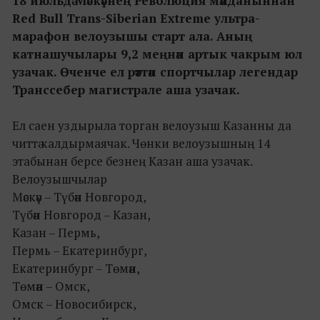
18 июльдә Мәскәүнең Революция мәйданыннан
Red Bull Trans-Siberian Extreme ультра-
марафон велоузышы старт ала. Аның
катнашучылары 9,2 меңнән артык чакрым юл
узачак. Өченче ел рәттән спортчылар легендар
Транссебер магистрале аша узачак.
Ел саен уздырыла торган велоузыш Казанны да
читтә калдырмаячак. Чөнки велоузышның 14
этабынан берсе безнең Казан аша узачак.
Велоузышчылар
Мәскәү – Түбән Новгород,
Түбән Новгород – Казан,
Казан – Пермь,
Пермь – Екатеринбург,
Екатеринбург – Төмән,
Төмән – Омск,
Омск – Новосибирск,