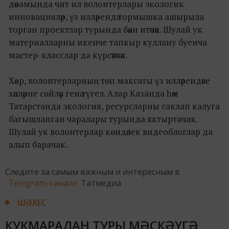
дәвамында чит ил волонтерлары экологик
инновацияләр, үз илләрендә тормышка ашырыла
торган проектлар турында бәян итәчәк. Шулай ук
материалларны икенче тапкыр куллану буенча
мастер-класслар да күрсәтәчәк.
Хәер, волонтерларның төп максаты үз илләрендәге
хәлләрне сөйләү генә түгел. Алар Казанда һәм
Татарстанда экология, ресурсларны саклап калуга
багышланган чаралары турында яктыртачак.
Шулай ук волонтерлар көндәлек видеоблоглар да
алып барачак.
Следите за самым важным и интересным в
Telegram-канале
Татмедиа
ШӘХЕС
КУКМАРАДАН ТУРЫ МӘСКӘҮГӘ