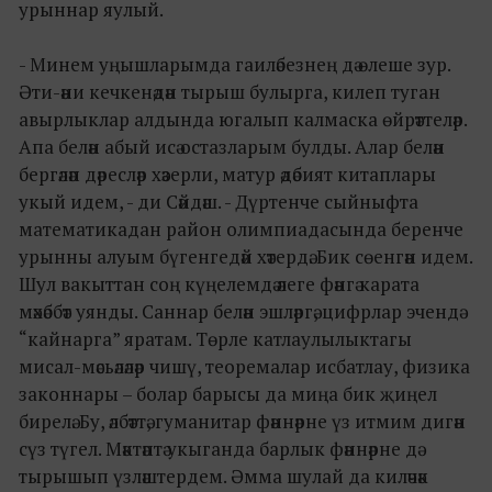
урыннар яулый.
- Минем уңышларымда гаиләбезнең дә өлеше зур.
Әти-әни кечкенәдән тырыш булырга, килеп туган
авырлыклар алдында югалып калмаска өйрәттеләр.
Апа белән абый исә остазларым булды. Алар белән
бергәләп дәресләр хәзерли, матур әдәбият китаплары
укый идем, - ди Сәйдәш. - Дүртенче сыйныфта
математикадан район олимпиадасында беренче
урынны алуым бүгенгедәй хәтердә. Бик сөенгән идем.
Шул вакыттан соң күңелемдә әлеге фәнгә карата
мәхәббәт уянды. Саннар белән эшләргә, цифрлар эчендә
“кайнарга” яратам. Төрле катлаулылыктагы
мисал-мәсьәләләр чишү, теоремалар исбатлау, физика
законнары – болар барысы да миңа бик җиңел
бирелә. Бу, әлбәттә, гуманитар фәннәрне үз итмим дигән
сүз түгел. Мәктәптә укыганда барлык фәннәрне дә
тырышып үзләштердем. Әмма шулай да киләчәк