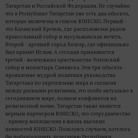
Татарстан и Российской Федерации. Не случайно
что в Республике Татарстан уже есть два объекта,
которые включены в список ЮНЕСКО. Первый -
это Казанский Кремль, где расположены рядом
православный собор и мусульманская мечеть.
Второй - древний город Болгар, где официально
был принят Ислам. А сегодня принимается
третий - жемчужина христианства Успенский
собор и монастырь Свияжска. Эти три объекта -
проявление мудрой политики руководства
Татарстана по укреплению мира и согласия
между разными религиями, это особо актуально в
сегодняшнем мире, полном конфликтов на
религиозной почве. Татарстан также является
верным партнером ЮНЕСКО, это сотрудничество
- пример воплощения в жизнь высоких
ценностей ЮНЕСКО. Пользуясь случаем, хотелось
бы поблагодарить делегацию Республики