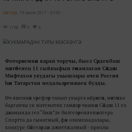
автор,
10 июля 2017 - 07:50
1198
0
0
Фоторәсемнән карап торучы, быел Сәрдекбаш
мәктәбенең 11 сыйныфын тәмамлаган Сәйдәш
Мифтахов укудагы уңышлары өчен Россия
һәм Татарстан медальләренә лаек булды.
Өч яшеннән хәрефләр танып укырга өйрәнгән, мәктәпкә
барганчы ук математик гамәлләр чишкән Сәйдәш 11 ел
дәвамында гел “биш”ле билгеләренә генә өлгерә.
Спортта да сынатмый, фән олимпиадалары,
конкурс-бәйгеләрдән дә читтә калмый - призлы