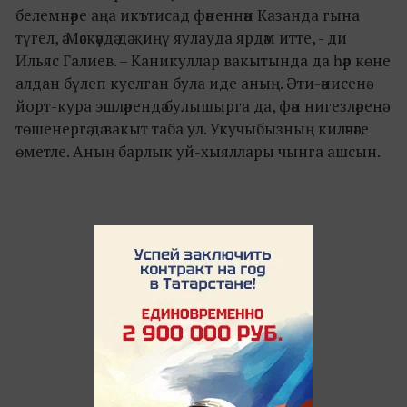
белемнәре аңа икътисад фәненнән Казанда гына
түгел, ә Мәскәүдә дә җиңү яулауда ярдәм итте, - ди
Ильяс Галиев. – Каникуллар вакытында да һәр көне
алдан бүлеп куелган була иде аның. Әти-әнисенә
йорт-кура эшләрендә булышырга да, фән нигезләренә
төшенергә дә вакыт таба ул. Укучыбызның киләчәге
өметле. Аның барлык уй-хыяллары чынга ашсын.