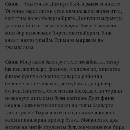
Сәйдәш. – Укытучым Дамир абыйга рәхмәтем чиксез.
Ул миңа төрле яктан үсеп камилләшергә ярдәм итте,
вакытны дөрес бүлергә өйрәтте. Дингә тартылуымда
да аның йогынтысы зур булды. Хәзерге вакытта
мин бар күңелемне биреп мәчеткә йөрим, биш
вакыт намаз укыйм. Кукмара мәдрәсәсен дә
тәмамладым.
Сәйдәш Мифтахов быел рус теле һәм әдәбияты, татар
һәм инглиз телләре, физика, технология, икътисад
фәннәре буенча олимпиадаларда районда
беренчелекне яулаган, республикада призер
булган. Икътисад белеменнән Мәскәүдә узган турдан
исә җиңүче дипломы белән кайткан. Дүрт фәннән
Бердәм Дәүләт имтиханнарын да яхшы балларга
тапшыра ул. Тырышлыгының нәтиҗәсе дә күренә:
олимпиадаларда призер булуы Мәскәүнең югары
икътисад мәктәбе студенты булу мөмкинлеген бирә.