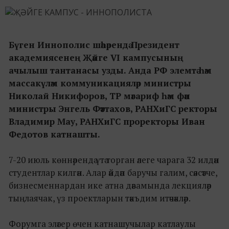
Бүген Иннополис шәһәрендә Президент
академиясенең Җәйге VI кампусының
ачылыш тантанасы узды. Анда РФ элемтә һәм
массакүләм коммуникацияләр министры
Николай Никифоров, ТР мәгариф һәм фән
министры Энгель Фәттахов, РАНХиГС ректоры
Владимир Мау, РАНХиГС проректоры Иван
Федотов катнашты.
7-20 июль көннәрендә үтә торган әлеге чарага 32 илдән
студентлар килгән. Алар әйдәп баручы галим, сәясәтче,
бизнесменнардан ике атна дәвамында лекцияләр
тыңлаячак, үз проектларын тәкъдим итәчәкләр.
Форумга эләгер өчен катнашучылар катлаулы