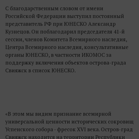
С благодарственным словом от имени
Российской Федерации выступил постоянный
представитель РФ при ЮНЕСКО Александр
Кузнецов. Он поблагодарил председателя 41-й
сессии, членов Комитета Всемирного наследия,
Центра Всемирного наследия, консультативные
органы ЮНЕСКО, в частности ИКОМОС за
поддержку включения объектов острова-града
Свияжск в список ЮНЕСКО.
«В этом мы видим признание всемирной
универсальной ценности исторических сокровищ
Успенского собора - фресок ХVI века. Остров-град
Свияжск находится на территории Республики