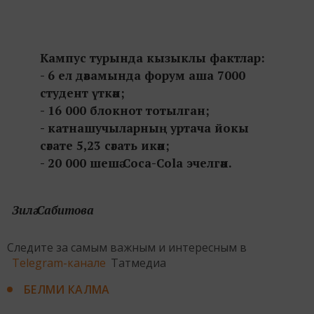
Кампус турында кызыклы фактлар:
- 6 ел дәвамында форум аша 7000
студент үткән;
- 16 000 блокнот тотылган;
- катнашучыларның уртача йокы
сәгате 5,23 сәгать икән;
- 20 000 шешә Coca-Cola эчелгән.
Зилә Сабитова
Следите за самым важным и интересным в
Telegram-канале
Татмедиа
БЕЛМИ КАЛМА