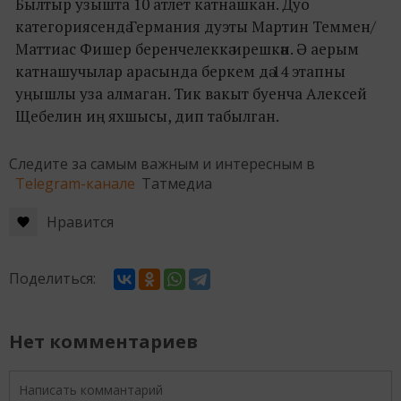
Былтыр узышта 10 атлет катнашкан. Дуо
категориясендә Германия дуэты Мартин Теммен/
Маттиас Фишер беренчелеккә ирешкән. Ә аерым
катнашучылар арасында беркем дә 14 этапны
уңышлы уза алмаган. Тик вакыт буенча Алексей
Щебелин иң яхшысы, дип табылган.
Следите за самым важным и интересным в
Telegram-канале
Татмедиа
Нравится
Поделиться:
Нет комментариев