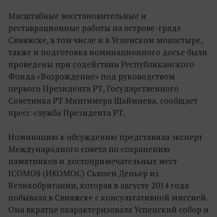
Масштабные восстановительные и
реставрационные работы на острове-граде
Свияжске, в том числе и в Успенском монастыре,
также и подготовка номинационного досье были
проведены при содействии Республиканского
Фонда «Возрождение» под руководством
первого Президента РТ, Государственного
Советника РТ Минтимера Шаймиева, сообщает
пресс-служба Президента РТ.
Номинацию к обсуждению представила эксперт
Международного совета по сохранению
памятников и достопримечательных мест
ICOMOS (ИКОМОС) Сьюзен Деньер из
Великобритании, которая в августе 2014 года
побывала в Свияжске с консультативной миссией.
Она вкратце охарактеризовала Успенский собор и