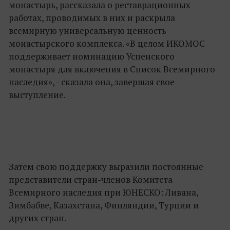
монастырь, рассказала о реставрационных
работах, проводимых в них и раскрыла
всемирную универсальную ценность
монастырского комплекса. «В целом ИКОМОС
поддерживает номинацию Успенского
монастыря для включения в Список Всемирного
наследия», - сказала она, завершая свое
выступление.
Затем свою поддержку выразили постоянные
представители стран-членов Комитета
Всемирного наследия при ЮНЕСКО: Ливана,
Зимбабве, Казахстана, Финляндии, Турции и
других стран.