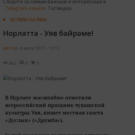
Следите за самым важным и интересным в
Telegram-канале
Татмедиа
БЕЛМИ КАЛМА
Норлатта - Уяв бәйрәме!
автор,
9 июля 2017 - 13:12
862
0
0
В Нурлате масштабно отметили
всероссийский праздник чувашской
культуры Уяв, пишет местная газета
«Дуслык» («Дружба»).