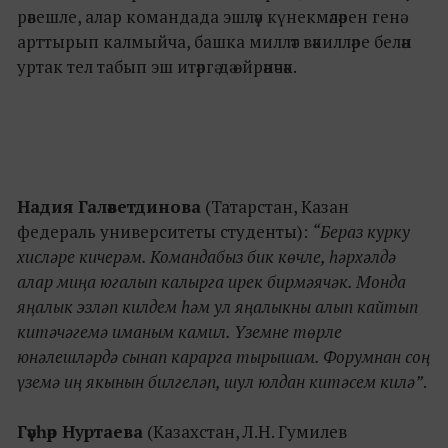
рәвешле, алар командада эшләү күнекмәләрен генә
арттырып калмыйча, башка милләт вәкилләре белән
уртак тел табып эш итәргә дә өйрәнәчәк.
Надия Галәветдинова
(Татарстан, Казан
федераль университеты студенты):
“Бераз курку
хисләре кичерәм. Командабыз бик көчле, һәрхәлдә
алар миңа югалып калырга ирек бирмәячәк. Монда
яңалык эзләп килдем һәм ул яңалыкны алып кайтып
китәчәгемә иманым камил. Үземне төрле
юнәлешләрдә сынап карарга тырышам. Форумнан соң
үземә иң якынын билгеләп, шул юлдан китәсем килә”
.
Гәүһәр Нуртаева
(Казахстан, Л.Н. Гумилев