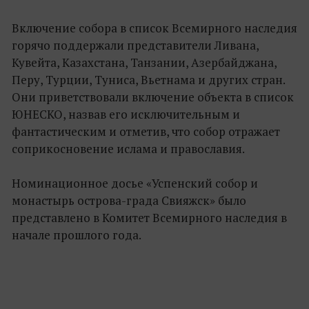
Включение собора в список Всемирного наследия
горячо поддержали представители Ливана,
Кувейта, Казахстана, Танзании, Азербайджана,
Перу, Турции, Туниса, Вьетнама и других стран.
Они приветствовали включение объекта в список
ЮНЕСКО, назвав его исключительным и
фантастическим и отметив, что собор отражает
соприкосновение ислама и православия.
Номинационное досье «Успенский собор и
монастырь острова-града Свияжск» было
представлено в Комитет Всемирного наследия в
начале прошлого года.