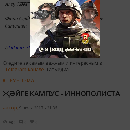
Алсу СӘЛӘХЕТДИНОВА
Фото Сәйдәш Мифтаховның соцчелтәрдәге
битеннән
//
kukmor-rt.ru
//
Следите за самым важным и интересным в
Telegram-канале
Татмедиа
БУ – ТЕМА!
ҖӘЙГЕ КАМПУС - ИННОПОЛИСТА
автор,
9 июля 2017 - 21:36
902
0
0