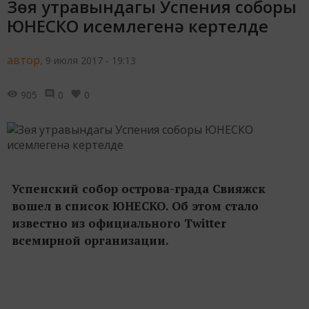
Зөя утравындагы Успения соборы
ЮНЕСКО исемлегенә кертелде
автор,
9 июля 2017 - 19:13
905
0
0
Успенский собор острова-града Свияжск
вошел в список ЮНЕСКО. Об этом стало
известно из официального Twitter
всемирной организации.