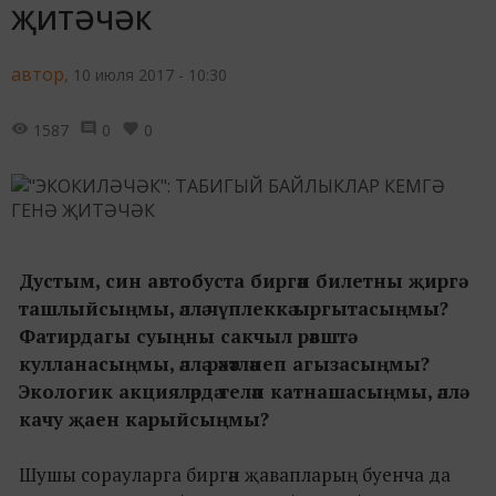
ҖИТӘЧӘК
автор,
10 июля 2017 - 10:30
1587
0
0
Дустым, син автобуста биргән билетны җиргә
ташлыйсыңмы, әллә чүплеккә ыргытасыңмы?
Фатирдагы суыңны сакчыл рәвштә
кулланасыңмы, әллә рәхәтләнеп агызасыңмы?
Экологик акцияләрдә теләп катнашасыңмы, әллә
качу җаен карыйсыңмы?
Шушы сорауларга биргән җавапларың буенча да