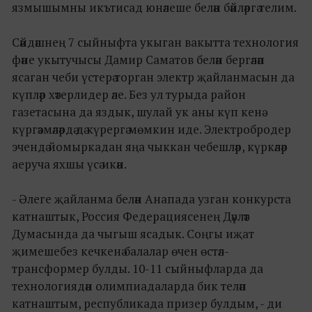
язмышымны икътисад юнәлеше белән бәйләргә телим.
Сәйдәшнең 7 сыйныфта укыган вакытта технология
фәне укытучысы Дамир Саматов белән бергәләп
ясаган чеби үстерә торган электр җайланмасын да
күпләр хәтерлидер әле. Без ул турыда район
газетасына да яздык, шулай ук аны күп кенә
күргәзмәләрдә дә күрергә мөмкин иде. Электробродер
эчендә йомыркадан яңа чыккан чебешләр, күркәләр
аеруча яхшы үсә икән.
- Әлеге җайланма белән Анапада узган конкурста
катнаштык, Россия Федерациясенең Дәүләт
Думасында да чыгыш ясадык. Соңгы иҗат
җимешебез кечкенә балалар өчен өстәл-
трансформер булды. 10-11 сыйныфларда да
технологиядән олимпиадаларда бик теләп
катнаштым, республикада призер булдым, - ди