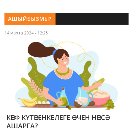
АШЫЙБЫЗМЫ?
14 марта 2024 - 12:25
КӘЕФ КҮТӘРЕНКЕЛЕГЕ ӨЧЕН НӘРСӘ
АШАРГА?