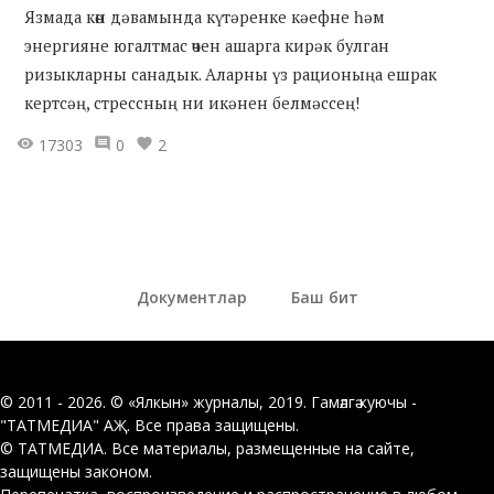
Язмада көн дәвамында күтәренке кәефне һәм
энергияне югалтмас өчен ашарга кирәк булган
ризыкларны санадык. Аларны үз рационыңа ешрак
кертсәң, стрессның ни икәнен белмәссең!
17303
0
2
Документлар
Баш бит
© 2011 - 2026. © «Ялкын» журналы, 2019. Гамәлгә куючы -
"ТАТМЕДИА" АҖ. Все права защищены.
© ТАТМЕДИА. Все материалы, размещенные на сайте,
защищены законом.