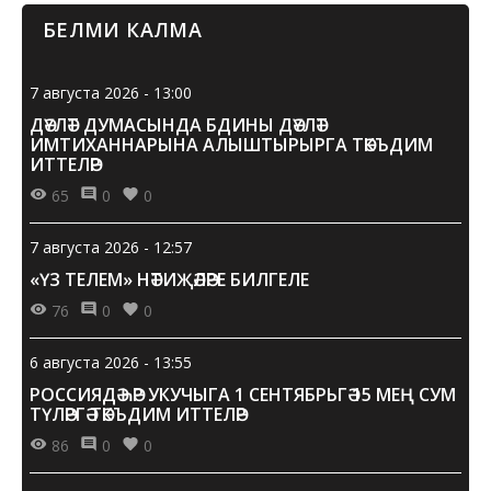
БЕЛМИ КАЛМА
7 августа 2026 - 13:00
ДӘҮЛӘТ ДУМАСЫНДА БДИНЫ ДӘҮЛӘТ
ИМТИХАННАРЫНА АЛЫШТЫРЫРГА ТӘКЪДИМ
ИТТЕЛӘР
65
0
0
7 августа 2026 - 12:57
«ҮЗ ТЕЛЕМ» НӘТИҖӘЛӘРЕ БИЛГЕЛЕ
76
0
0
6 августа 2026 - 13:55
РОССИЯДӘ ҺӘР УКУЧЫГА 1 СЕНТЯБРЬГӘ 15 МЕҢ СУМ
ТҮЛӘРГӘ ТӘКЪДИМ ИТТЕЛӘР
86
0
0