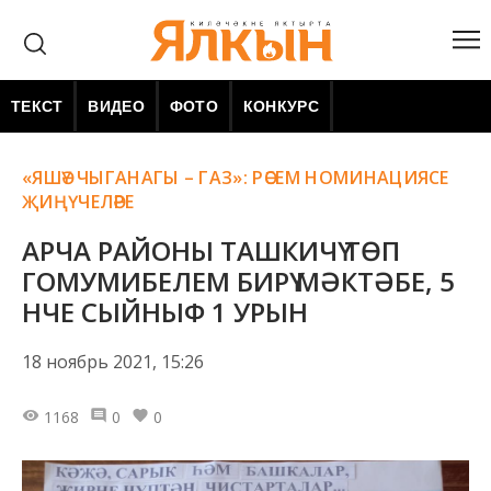
ТЕКСТ
ВИДЕО
ФОТО
КОНКУРС
«ЯШӘҮ ЧЫГАНАГЫ – ГАЗ»: РӘСЕМ НОМИНАЦИЯСЕ
ҖИҢҮЧЕЛӘРЕ
АРЧА РАЙОНЫ ТАШКИЧҮ ТӨП
ГОМУМИБЕЛЕМ БИРҮ МӘКТӘБЕ, 5
НЧЕ СЫЙНЫФ 1 УРЫН
18 ноябрь 2021, 15:26
1168
0
0