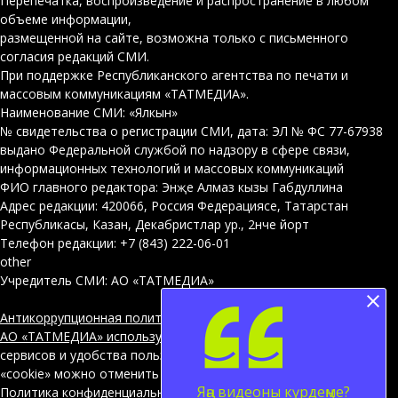
Перепечатка, воспроизведение и распространение в любом
объеме информации,
размещенной на сайте, возможна только с письменного
согласия редакций СМИ.
При поддержке Республиканского агентства по печати и
массовым коммуникациям «ТАТМЕДИА».
Наименование СМИ: «Ялкын»
№ свидетельства о регистрации СМИ, дата: ЭЛ № ФС 77-67938
выдано Федеральной службой по надзору в сфере связи,
информационных технологий и массовых коммуникаций
ФИО главного редактора: Энҗе Алмаз кызы Габдуллина
Адрес редакции: 420066, Россия Федерациясе, Татарстан
Республикасы, Казан, Декабристлар ур., 2нче йорт
Телефон редакции: +7 (843) 222-06-01
other
Учредитель СМИ: АО «ТАТМЕДИА»
Антикоррупционная политика
АО «ТАТМЕДИА» использует «cookie»
для персонализации
сервисов и удобства пользователей сайтом. Использование
«cookie» можно отменить в настройках браузера.
Яңа видеоны күрдеңме?
Политика конфиденциальности