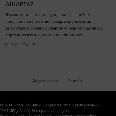
АШАРГА?
Язмада көн дәвамында күтәренке кәефне һәм
энергияне югалтмас өчен ашарга кирәк булган
ризыкларны санадык. Аларны үз рационыңа ешрак
кертсәң, стрессның ни икәнен белмәссең!
17308
0
2
Документлар
Баш бит
© 2011 - 2026. © «Ялкын» журналы, 2019. Гамәлгә куючы -
"ТАТМЕДИА" АҖ. Все права защищены.
© ТАТМЕДИА. Все материалы, размещенные на сайте,