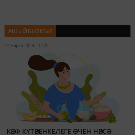
АШЫЙБЫЗМЫ?
14 марта 2024 - 12:25
КӘЕФ КҮТӘРЕНКЕЛЕГЕ ӨЧЕН НӘРСӘ