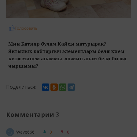
Голосовать
Мин Бәхтияр булам.Кайсы матурырак?
Яктылык кайтаргыч элементлары белән кием
кигән минем апаммы, әллә мин апам белән бизәгән
чыршымы?
Поделиться:
Комментарии
3
Wave666
0
0