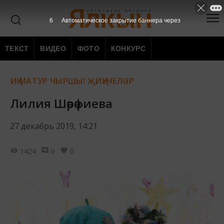
5
Автоматическое закрытие баннера через
ТЕКСТ
ВИДЕО
ФОТО
КОНКУРС
ИҢ МАТУР ЧЫРШЫ! ҖИҢҮЧЕЛӘР
Лилия Шәрәфиева
27 декабрь 2019, 14:21
1424
0
0