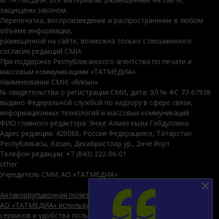
защищены законом.
Перепечатка, воспроизведение и распространение в любом
объеме информации,
размещенной на сайте, возможна только с письменного
согласия редакций СМИ.
При поддержке Республиканского агентства по печати и
массовым коммуникациям «ТАТМЕДИА».
Наименование СМИ: «Ялкын»
№ свидетельства о регистрации СМИ, дата: ЭЛ № ФС 77-67938
выдано Федеральной службой по надзору в сфере связи,
информационных технологий и массовых коммуникаций
ФИО главного редактора: Энҗе Алмаз кызы Габдуллина
Адрес редакции: 420066, Россия Федерациясе, Татарстан
Республикасы, Казан, Декабристлар ур., 2нче йорт
Телефон редакции: +7 (843) 222-06-01
other
Учредитель СМИ: АО «ТАТМЕДИА»
Антикоррупционная политика
АО «ТАТМЕДИА» использует «cookie»
для персонализации
сервисов и удобства пользователей сайтом. Использование