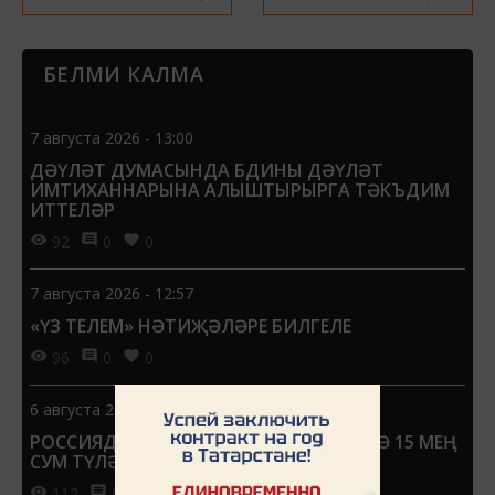
БЕЛМИ КАЛМА
7 августа 2026 - 13:00
ДӘҮЛӘТ ДУМАСЫНДА БДИНЫ ДӘҮЛӘТ
ИМТИХАННАРЫНА АЛЫШТЫРЫРГА ТӘКЪДИМ
ИТТЕЛӘР
92
0
0
7 августа 2026 - 12:57
«ҮЗ ТЕЛЕМ» НӘТИҖӘЛӘРЕ БИЛГЕЛЕ
96
0
0
6 августа 2026 - 13:55
РОССИЯДӘ ҺӘР УКУЧЫГА 1 СЕНТЯБРЬГӘ 15 МЕҢ
СУМ ТҮЛӘРГӘ ТӘКЪДИМ ИТТЕЛӘР
112
0
0