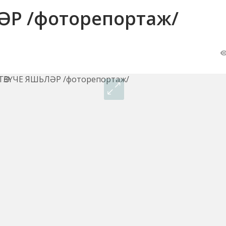
ӘР /фоторепортаж/