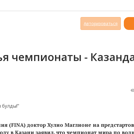
Авторизоваться
ья чемпионаты - Казанд
я (FINA) доктор Хулио Маглионе на предстартов
ду в Казани заявил, что чемпионат мира по во