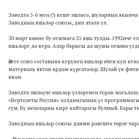
Заводта 5-6 мең (!) кеше эшләсә, шуларның якынча
Заводның яшьләр союзы, дип атала ул.
30 март көнне бу оешмага 25 яшь тулды. 1992нче 
яшьләре дә керә. Алар барысы да шушы оешма узд
Әлеге союз составына керүнең яшьләр өчен күп кен
материаль яктан ярдәм күрсәтәләр. Шулай ук фит
икән.
Заводта эшләүче яшьләр үзләренең торак мәсьләлә
«Вертолеты России» холдингының үз программасы д
сум. Бу акчаларны кире кайтарасы булмый. Бары т
Заводның яшьләр союзы даими рәвештә төрле чара
– Әгәр кеше үзен спорт ярышларында, иҗади чарала