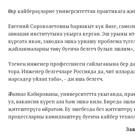
Әгәр кайберәүләрне университеттан практикага җиб
Евгений Сороколетовны һәрвакыт күк йөзе, самол
авиация институтына укырга кергән. Эш урыны итеп
күрсәтә икән, заводка эшкә урнашу проблема түге
җайланмаларны төяү буенча белгеч булып эшлим», -
Үзенең инженер профессиясен сайлаганына бер дә
тора. Инженер белгечләре Россиядә дә, чит илләрд
нәрсәдер уйлап таба», – ди яшь белгеч.
Ә Гөлназ Кәбированы, университетта укыганда, пр
ул, вакансия күреп ала һәм эшкә килә. Биредә эшл
җитештерүгә өйрәтәм. Бу эшебездә без җитештерү
процессларны камилләштерү буенча кайбер техноло
Зав