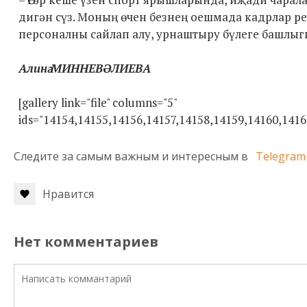
дигән сүз. Моның өчен безнең оешмада кадрлар р
персоналны сайлап алу, урнаштыру бүлеге башлыг
Алинә МИННЕВӘЛИЕВА
[gallery link="file" columns="5"
ids="14154,14155,14156,14157,14158,14159,14160,1416
Следите за самым важным и интересным в
Telegram
Нравится
Нет комментариев