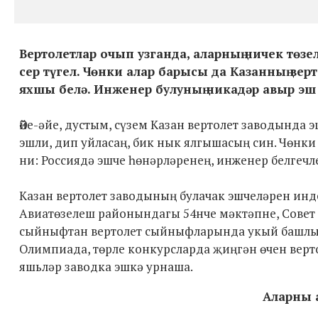
Вертолетлар очып узганда, аларның ничек төзе
сер түгел. Чөнки алар барысы да Казанның вер
яхшы белә. Инженер булуның никадәр авыр эш 
Әйе-әйе, дустым, сүзем Казан вертолет заводында
эшли, дип уйласаң, бик нык ялгышасың син. Чөнки
ни: Россиядә эшче һөнәрләренең, инженер белгечл
Казан вертолет заводының булачак эшчеләрен инд
Авиатөзелеш районындагы 54нче мәктәпне, Совет
сыйныфтан вертолет сыйныфларында укый башлыйл
Олимпиада, төрле конкурсларда җиңгән өчен вертол
яшьләр заводка эшкә урнаша.
Аларны 