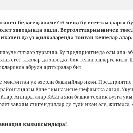
лгәнен беләсең киләме? Ә менә бу егет-кызларга б
толет заводында эшли. Вертолетларның ничек төзе
икәнен дә үз җилкәләрендә тойган кешеләр алар.
 эшләүче яшьләр турында. Бу предприятиедә олы апа-а
 яшь егет-кызлар да заводка бик теләп эшләргә килә.
екләренең абруен арттыралар бит.
е мәктәптән үк әзерли башлыйлар икән. Предприятие
 районындагы 8нче гимназияне шефлыкка алган. Уку
ар. Аннары алар КАИга яки башка техник вузга укыр
ет заводы стипендияләр дә түли икән әле, житмәсә. А
авиация кызыксындыра!