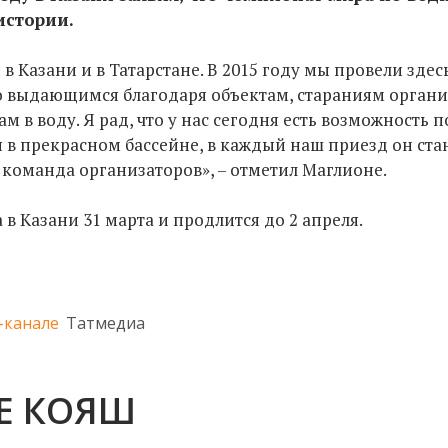
истории.
в Казани и в Татарстане. В 2015 году мы провели зде
о выдающимся благодаря объектам, стараниям органи
 в воду. Я рад, что у нас сегодня есть возможность 
в прекрасном бассейне, в каждый наш приезд он ста
я команда организаторов», – отметил Маглионе.
в Казани 31 марта и продлится до 2 апреля.
-канале
Татмедиа
ДЕ КОЯШ