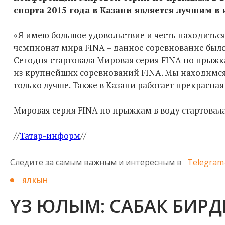
спорта 2015 года в Казани является лучшим в 
«Я имею большое удовольствие и честь находиться 
чемпионат мира FINA – данное соревнование был
Сегодня стартовала Мировая серия FINA по прыжкам
из крупнейших соревнований FINA. Мы находимся 
только лучше. Также в Казани работает прекрасна
Мировая серия FINA по прыжкам в воду стартовала 
//
Татар-информ
//
Следите за самым важным и интересным в
Telegram
ЯЛКЫН
ҮЗ ЮЛЫМ: САБАК БИР