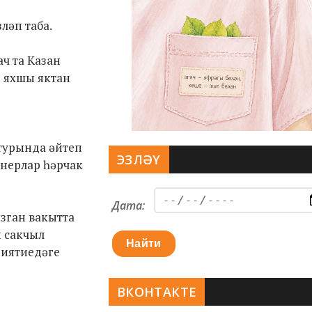
ләп таба.
ч та Казан
н яхшы яктан
 турында әйтеп
ЭЗЛӘҮ
енерлар һәрчак
Дата:
язган вакытта
н сакчыл
Найти
риятиедәге
ВКОНТАКТЕ