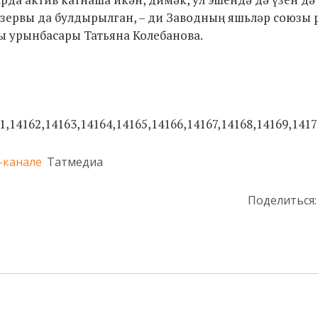
езервы да булдырылган, – ди Заводның яшьләр союзы 
ы урынбасары Татьяна Колебанова.
1,14162,14163,14164,14165,14166,14167,14168,14169,1417
-канале
Татмедиа
Поделиться: