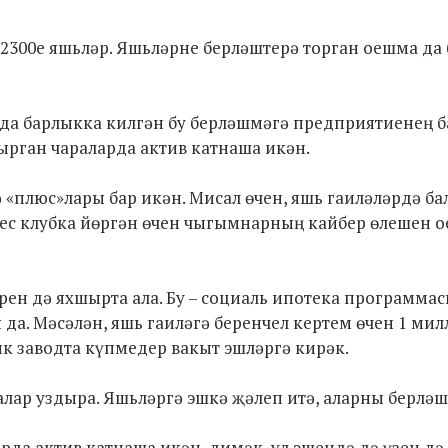
 2300е яшьләр. Яшьләрне берләштерә торган оешма да 
елда барлыкка килгән бу берләшмәгә предприятиенең 
ырган чараларда актив катнаша икән.
ә «плюс»лары бар икән. Мисал өчен, яшь гаиләләрдә ба
нес клубка йөргән өчен чыгымнарның кайбер өлешен 
рен дә яхшырта ала. Бу – социаль ипотека программас
а. Мәсәлән, яшь гаиләгә беренчел кертем өчен 1 мил
ик заводта күпмедер вакыт эшләргә кирәк.
лар уздыра. Яшьләргә эшкә җәлеп итә, аларны берләш
рда актив катнаша икән, димәк, ул эшендә дә үзен дә