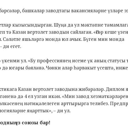
әрсәләр, башкалар заводтагы вакансияләрне үзләре эз
етлар кызысындырган. Шуңа да ул мәктәпне тәмамлага
 тә Казан вертолет заводын сайлаган. «Әгәр кеше үзе
л. Сәләтле яшьләргә монда юл ачык. Бүген мин монда
 ди егет.
 үкенми ул. «Бу профессиянең исеме үк аның статусы
ә дә югары бәяләнә. Чөнки алар һәрвакыт үсештә, инж
актикага Казан вертолет заводына жибәрәләр. Диплом 
әгәненә дә 4 ел узган икән. «Мин завод хезмәткәрләре
 өлкәсенең нәтиҗәлелеген арттырырга телибез. Предп
гияләрне яңарттык», – ди ул.
одның үз союзы бар!