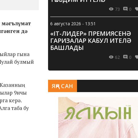
73
0
у мәгълүмат
6 августа 2026 - 13:51
лгәнген дә
«IT-ЛИДЕР» ПРЕМИЯСЕНӘ
ГАРИЗАЛАР КАБУЛ ИТЕЛӘ
БАШЛАДЫ
быйлар гына
62
0
 Шулай булмый
 Казанның
ЯҢА САН
чылар 9нчы
га керә.
лга таба бу