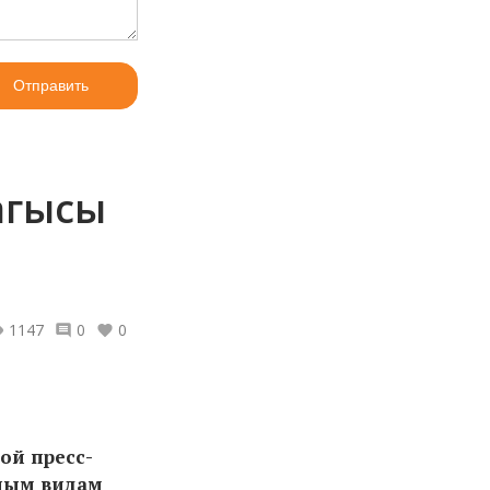
Отправить
агысы
1147
0
0
ой пресс-
дным видам