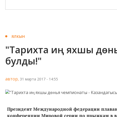
ЯЛКЫН
"Тарихта иң яхшы дөн
булды!"
автор,
31 марта 2017 - 14:55
Президент Международной федерации плавани
конференции Мировой серии по прыжкам в во