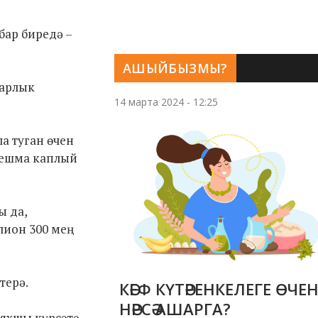
бар биредә –
АШЫЙБЫЗМЫ?
барлык
14 марта 2024 - 12:25
ла туган өчен
оешма каплый
ы да,
лион 300 мең
терә.
КӘЕФ КҮТӘРЕНКЕЛЕГЕ ӨЧЕ
НӘРСӘ АШАРГА?
 яхшы күрсәтә