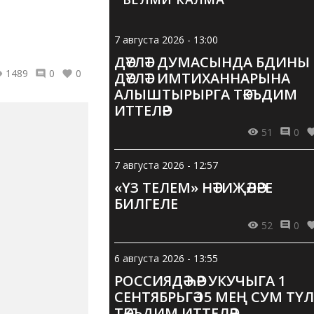
7 августа 2026 - 13:00
ДӘҮЛӘТ ДУМАСЫНДА БДИНЫ
1489
0
0
ДӘҮЛӘТ ИМТИХАННАРЫНА
АЛЫШТЫРЫРГА ТӘКЪДИМ
ИТТЕЛӘР
51
0
7 августа 2026 - 12:57
«ҮЗ ТЕЛЕМ» НӘТИҖӘЛӘРЕ
БИЛГЕЛЕ
52
0
6 августа 2026 - 13:55
РОССИЯДӘ ҺӘР УКУЧЫГА 1
СЕНТЯБРЬГӘ 15 МЕҢ СУМ ТҮЛӘ
ТӘКЪДИМ ИТТЕЛӘР