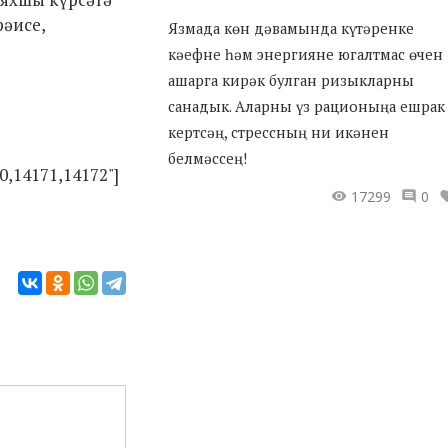
рәисе,
Язмада көн дәвамында күтәренке
кәефне һәм энергияне югалтмас өчен
ашарга кирәк булган ризыкларны
санадык. Аларны үз рационыңа ешрак
кертсәң, стрессның ни икәнен
белмәссең!
0,14171,14172"]
17299
0