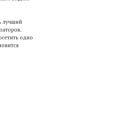
сь лучший
заторов.
посетить одно
новится