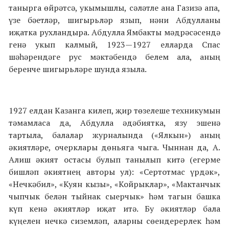
танырга өйрәтсә, укымышлы, сәләтле ана Газизә апа,
үзе бәетләр, шигырьләр язып, нәни Абдулланы
иҗатка рухландыра. Абдулла Ямбакты мәдрәсәсендә
генә укып кал­мый, 1923—1927 елларда Спас
шәһәрендәге рус мәктәбендә белем ала, аның
беренче шигырьләре шунда языла.
1927 елдан Казанга килеп, җир төзелеше техникумын
тәмамласа да, Абдулла әдәбиятка, язу эшенә
тартыла, бала­лар журналында («Ялкын») аның
әкиятләре, очерклары дөнья­га чыга. Чыннан да, А.
Алиш әкият остасы булып танылып китә (егерме
бишләп әкиятнең авторы ул): «Сертотмас үрдәк»,
«Нечкәбил», «Куян кызы», «Койрыклар», «Мактанчык
чып­чык белән тыйнак сыерчык» һәм тагын башка
күп кенә әкият­ләр иҗат итә. Бу әкиятләр бала
күңелен нечкә сиземләп, аларны сөендерерлек һәм