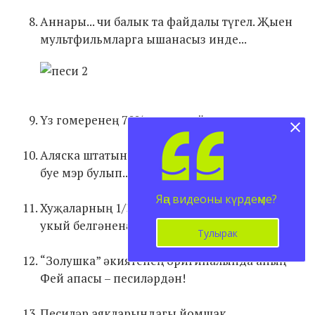
Аннары... чи балык та файдалы түгел. Җыен
мультфильмларга ышанасыз инде...
Үз гомеренең 70% песиләр йоклап үткәрә.
Аляска штатының Талкитна шәһәрендә 15 ел
буе мэр булып... Стаббс исемле песи торган.
Яңа видеоны күрдеңме?
Хуҗаларның 1/3 песиләре аларның уйларын
укый белгәненә ышана.
Тулырак
“Золушка” әкиятенең оригиналында аның
Фей апасы – песиләрдән!
Песиләр аякларындагы йомшак