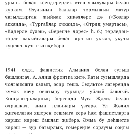
урыны белән көендерерлек итеп язылу­лары белән
күркәм. Язучының балалар тормышын матур
чагылдырган җыйнак хикәяләре дә («Бозлар
акканда», «Тур­гайлар очканда», «Отряд умартасы»,
«Кадерле бүләк», «Бе­ренче дәрес» һ. б.) төрледән-
төрле вакыйгалары белән яратып укыла, укучы
күңелен кузгатып җибәрә.
1941 елда, фашистик Алмания белән сугыш
башлангач, А. Алиш фронтка китә. Каты сугышларда
чолганышта ка­лып, әсир төшә. Седльтсе лагеренда
күмәк качу оештыру ту­рында уйлый башлый.
Концлагерьларның берсендә Муса Җәлил белән
очрашкач, аның планнары үзгәрә. Ул Җәлил
җитәкләгән яшерен оешмага керә һәм фашистларга
каршы көрәш башлап җибәрә. Әмма бу дәһшәтле
көрәш — зур ба­тырлык, гомереңне сораучы соңгы