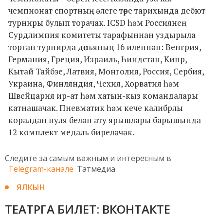
чемпионат спортның әлеге төре тарихында дебют
турниры булып торачак. ICSD һәм Россиянең
Сурдлимпия комитеты тарафыннан уздырыла
торган турнирда дөньяның 16 иленнән: Венгрия,
Германия, Греция, Израиль, Һиндстан, Кипр,
Кытай Тайбэе, Латвия, Монголия, Россия, Сербия,
Украина, Финляндия, Чехия, Хорватия һәм
Швейцария ир-ат һәм хатын-кыз командалары
катнашачак. Пневматик һәм кече калибрлы
коралдан пуля белән ату ярышлары барышында
12 комплект медаль биреләчәк.
Следите за самым важным и интересным в
Telegram-канале
Татмедиа
ЯЛКЫН
ТЕАТРГА БИЛЕТ: ВКОНТАКТЕ