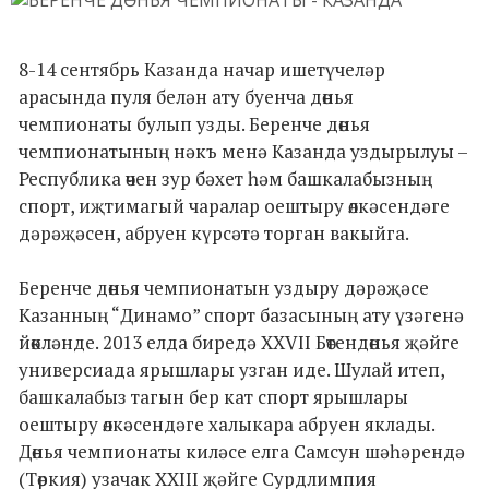
8-14 сентябрь Казанда начар ишетүчеләр
арасында пуля белән ату буенча дөнья
чемпионаты булып узды. Беренче дөнья
чемпионатының нәкъ менә Казанда уздырылуы –
Республика өчен зур бәхет һәм башкалабызның
спорт, иҗтимагый чаралар оештыру өлкәсендәге
дәрәҗәсен, абруен күрсәтә торган вакыйга.
Беренче дөнья чемпионатын уздыру дәрәҗәсе
Казанның “Динамо” спорт базасының ату үзәгенә
йөкләнде. 2013 елда биредә XXVII Бөтендөнья җәйге
универсиада ярышлары узган иде. Шулай итеп,
башкалабыз тагын бер кат спорт ярышлары
оештыру өлкәсендәге халыкара абруен яклады.
Дөнья чемпионаты киләсе елга Самсун шәһәрендә
(Төркия) узачак XXIII җәйге Сурдлимпия