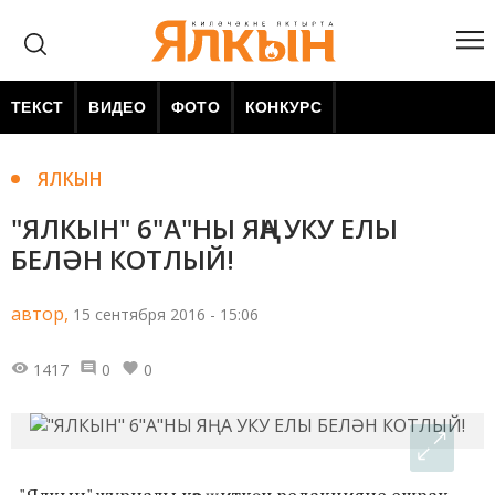
ТЕКСТ
ВИДЕО
ФОТО
КОНКУРС
ЯЛКЫН
"ЯЛКЫН" 6"А"НЫ ЯҢА УКУ ЕЛЫ
БЕЛӘН КОТЛЫЙ!
автор,
15 сентября 2016 - 15:06
1417
0
0