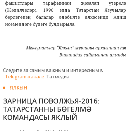
фашистлары тарафыннан җәзалап үтерелә
(Җәлилчеләр). 1996 елда Татарстан Язучылар
берлегенең балалар әдәбияте өлкәсендә Алиш
исемендәге бүлеге булдырыла.
Мәгълүматлар “Ялкын” журналы архиыннан һәм
Википидия сайтыннан алынды
Следите за самым важным и интересным в
Telegram-канале
Татмедиа
ЯЛКЫН
ЗАРНИЦА ПОВОЛЖЬЯ-2016:
ТАТАРСТАННЫ БӨГЕЛМӘ
КОМАНДАСЫ ЯКЛЫЙ