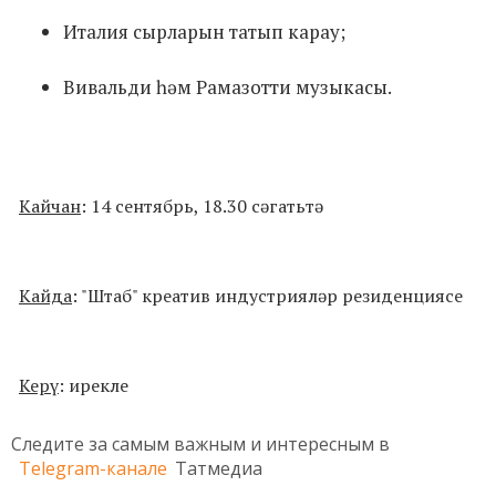
Италия сырларын татып карау;
Вивальди һәм Рамазотти музыкасы.
Кайчан
: 14 сентябрь, 18.30 сәгатьтә
Кайда
: "Штаб" креатив индустрияләр резиденциясе
Керү
: ирекле
Следите за самым важным и интересным в
Telegram-канале
Татмедиа