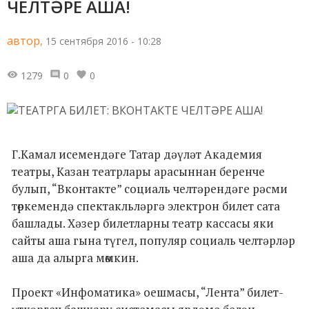
ЧЕЛТӘРЕ АША!
автор,
15 сентября 2016 - 10:28
1279
0
0
Г.Камал исемендәге Татар дәүләт Академия
театры, Казан театрлары арасыннан беренче
булып, “Вконтакте” социаль челтәрендәге рәсми
төркемендә спектакльләргә электрон билет сата
башлады. Хәзер билетларны театр кассасы яки
сайты аша гына түгел, популяр социаль челтәрләр
аша да алырга мөмкин.
Проект «Инфоматика» оешмасы, “Лента” билет-