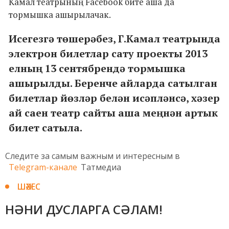
Камал театрының Facebook бите аша да
тормышка ашырылачак.
Исегезгә төшерәбез, Г.Камал театрында
электрон билетлар сату проекты 2013
елның 13 сентябрендә тормышка
ашырылды. Беренче айларда сатылган
билетлар йөзләр белән исәпләнсә, хәзер
ай саен театр сайты аша меңнән артык
билет сатыла.
Следите за самым важным и интересным в
Telegram-канале
Татмедиа
ШӘХЕС
НӘНИ ДУСЛАРГА СӘЛАМ!