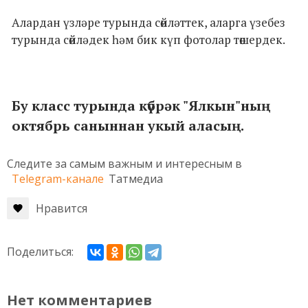
Алардан үзләре турында сөйләттек, аларга үзебез
турында сөйләдек һәм бик күп фотолар төшердек.
Бу класс турында күбрәк "Ялкын"ның
октябрь саныннан укый аласың.
Следите за самым важным и интересным в
Telegram-канале
Татмедиа
Нравится
Поделиться:
Нет комментариев