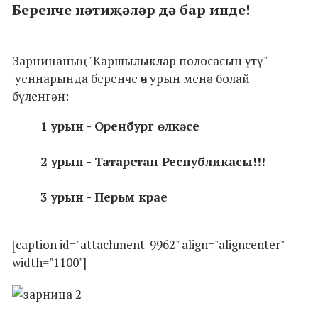
Беренче нәтиҗәләр дә бар инде!
Зарницаның "Каршылыклар полосасын үтү"
уеннарында беренче өч урын менә болай
бүленгән:
1 урын - Оренбург өлкәсе
2 урын - Татарстан Республикасы!!!
3 урын - Перьм крае
[caption id="attachment_9962" align="aligncenter"
width="1100"]