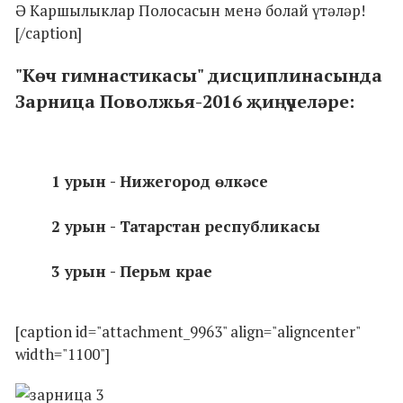
Ә Каршылыклар Полосасын менә болай үтәләр!
[/caption]
"Көч гимнастикасы" дисциплинасында
Зарница Поволжья-2016 җиңүчеләре:
1 урын - Нижегород өлкәсе
2 урын - Татарстан республикасы
3 урын - Перьм крае
[caption id="attachment_9963" align="aligncenter"
width="1100"]