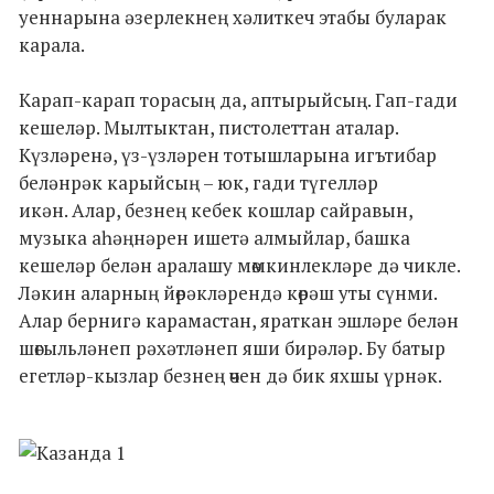
уеннарына әзерлекнең хәлиткеч этабы буларак
карала.
Карап-карап торасың да, аптырыйсың. Гап-гади
кешеләр. Мылтыктан, пистолеттан аталар.
Күзләренә, үз-үзләрен тотышларына игътибар
беләнрәк карыйсың – юк, гади түгелләр
икән. Алар, безнең кебек кошлар сайравын,
музыка аһәңнәрен ишетә алмыйлар, башка
кешеләр белән аралашу мөмкинлекләре дә чикле.
Ләкин аларның йөрәкләрендә көрәш уты сүнми.
Алар бернигә карамастан, яраткан эшләре белән
шөгыльләнеп рәхәтләнеп яши бирәләр. Бу батыр
егетләр-кызлар безнең өчен дә бик яхшы үрнәк.