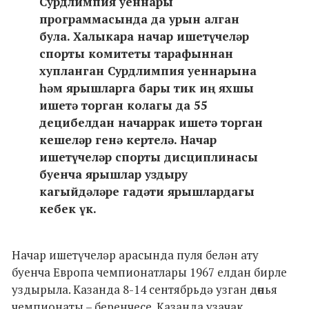
Сурдлимпия уеннары
программасында да урын алган
була. Халыкара начар ишетүчеләр
спорты комитеты тарафыннан
хупланган Сурдлимпия уеннарына
һәм ярышларга бары тик иң яхшы
ишетә торган колагы да 55
децибелдан начаррак ишетә торган
кешеләр генә кертелә. Начар
ишетүчеләр спорты дисциплинасы
буенча ярышлар уздыру
кагыйдәләре гадәти ярышлардагы
кебек үк.
Начар ишетүчеләр арасында пуля белән ату
буенча Европа чемпионатлары 1967 елдан бирле
уздырыла. Казанда 8-14 сентябрьдә узган дөнья
чемпионаты – беренчесе. Казанда узачак