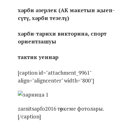
хәрби әзерлек (АК макетын җыеп-
сүтү, хәрби тезелү)
хәрби-тарихи викторина, спорт
ориентлашуы
тактик уеннар
[caption id="attachment_9961"
align="aligncenter" width="800"]
zarnitsapfo2016 төркеме фотолары.
[/caption]