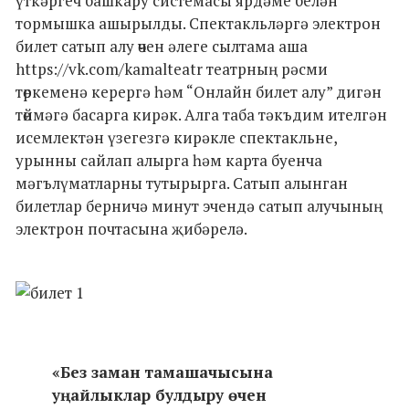
үткәргеч башкару системасы ярдәме белән
тормышка ашырылды. Спектакльләргә электрон
билет сатып алу өчен әлеге сылтама аша
https://vk.com/kamalteatr театрның рәсми
төркеменә керергә һәм “Онлайн билет алу” дигән
төймәгә басарга кирәк. Алга таба тәкъдим ителгән
исемлектән үзегезгә кирәкле спектакльне,
урынны сайлап алырга һәм карта буенча
мәгълүматларны тутырырга. Сатып алынган
билетлар берничә минут эчендә сатып алучының
электрон почтасына җибәрелә.
«Без заман тамашачысына
уңайлыклар булдыру өчен