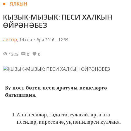
ЯЛКЫН
КЫЗЫК-МЫЗЫК: ПЕСИ ХАЛКЫН
ӨЙРӘНӘБЕЗ
автор,
14 сентября 2016 - 12:39
1325
0
0
Бу пост бөтен песи яратучы кешеләргә
багышлана.
Ана песиләр, гадәттә, сулагайлар, ә ата
песиләр, киресенчә, уң пәпиләрен куллана.