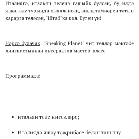
Италиягә, итальян теленә гашыйк булсаң, бу илдә
яшәп алу турында хыяллансаң, аның тәмнәрен татып
карарга теләсәң, "Штаб"ка кил. Бүген үк!
Нәрсә булачак
: "Speaking Planet" чит телләр мәктәбе
лингвистыннан интерактив мастер-класс
Программада
:
итальян теле нигезләре;
Италиядә яшәү тәҗрибәсе белән танышу;