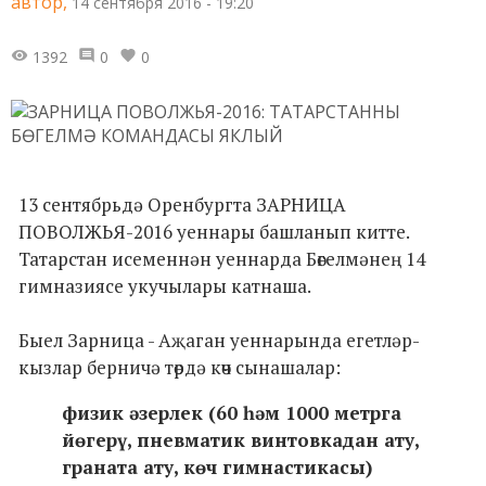
автор,
14 сентября 2016 - 19:20
1392
0
0
13 сентябрьдә Оренбургта ЗАРНИЦА
ПОВОЛЖЬЯ-2016 уеннары башланып китте.
Татарстан исеменнән уеннарда Бөгелмәнең 14
гимназиясе укучылары катнаша.
Быел Зарница - Аҗаган уеннарында егетләр-
кызлар берничә төрдә көч сынашалар:
физик әзерлек (60 һәм 1000 метрга
йөгерү, пневматик винтовкадан ату,
граната ату, көч гимнастикасы)