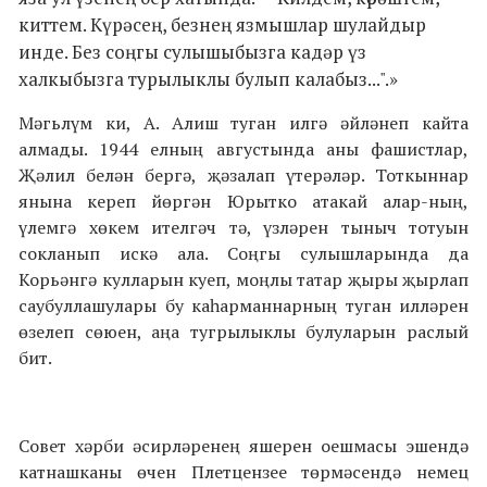
киттем. Күрәсең, безнең язмышлар шулайдыр
инде. Без соңгы сулышыбызга кадәр үз
халкыбызга турылыклы булып калабыз...".»
Мәгьлүм ки, А. Алиш туган илгә әйләнеп кайта
алмады. 1944 елның августында аны фашистлар,
Җәлил белән бергә, җәзалап үтерәләр. Тоткыннар
янына кереп йөргән Юрытко атакай алар-ның,
үлемгә хөкем ителгәч тә, үзләрен тыныч тотуын
сокла­нып искә ала. Соңгы сулышларында да
Корьәнгә кулларын куеп, моңлы татар җыры җырлап
саубуллашулары бу каһар­маннарның туган илләрен
өзелеп сөюен, аңа тугрылыклы бу­луларын раслый
бит.
Совет хәрби әсирләренең яшерен оешмасы эшендә
катнашканы өчен Плетцензее төрмәсендә немец