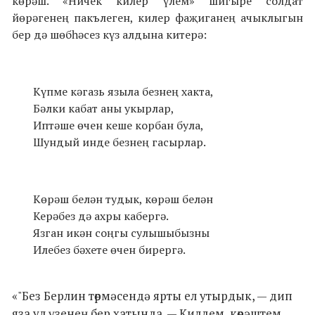
көрәш. «Ничек килер үлем» шигыре солдат
йөрәгенең пакълеген, килер фаҗиганең ачык­лыгын
бер дә шөбһәсез күз алдына китерә:
Күпме кәгазь языла безнең хакта,
Бәлки кабат аны укырлар,
Иптәше өчен кеше корбан була,
Шундый инде безнең гасырлар.
Көрәш белән тудык, көрәш белән
Керәбез дә ахры кабергә.
Язган икән соңгы сулышыбызны
Илебез бәхете өчен бирергә.
«"Без Берлин төрмәсендә ярты ел утырдык, — дип
яза ул үзенең бер хатында. — Килдем, көрәштем,