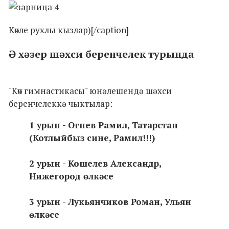
Көчле рухлы кызлар)[/caption]
Ә хәзер шәхси беренчелек турында
"Көч гимнастикасы" юнәлешендә шәхси
беренчелеккә чыктылар:
1 урын - Огнев Рамил, Татарстан
(Котлыйбыз сине, Рамил!!!)
2 урын - Кошелев Александр,
Нижегород өлкәсе
3 урын - Лукьянчиков Роман, Ульян
өлкәсе