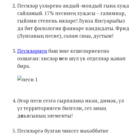
Песиләр үзләренә андый-мондый гына хуҗа
сайламый. 17% песинең хуҗасы – галимнәр,
гыйлми степень ияләре! Луиза Янсуарыбыз
да бит филология фәннәре кандидаты. Фрид
(Луизаның песие), сәлам сиңа, дустым!
Песиләрнең
баш мие кешеләрнекенә
охшаган: хисләр өчен шул ук отделлар җавап
бирә.
Әгәр песи сезгә сырпалана икән, димәк, ул
үз территориясен билгели, сез аның
дөньясының элементы!
Песиләргә булган чиксез мәхәббәтне