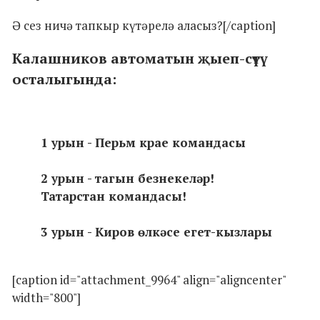
Ә сез ничә тапкыр күтәрелә аласыз?[/caption]
Калашников автоматын җыеп-сүтү
осталыгында:
1 урын - Перьм крае командасы
2 урын - тагын безнекеләр!
Татарстан командасы!
3 урын - Киров өлкәсе егет-кызлары
[caption id="attachment_9964" align="aligncenter"
width="800"]