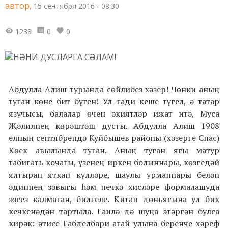
автор,
15 сентября 2016 - 08:30
1238
0
0
Абдулла Алиш турында сөйлибез хәзер! Чөнки аның
туган көне бит бүген! Ул гади кеше түгел, ә татар
язучысы, балалар өчен әкиятләр иҗат итә, Муса
Җәлилнең көрәштәш дусты. Абдулла Алиш 1908
елның сентябрендә Куйбышев рай­оны (хәзерге Спас)
Көек авылында туган. Аның туган ягы матур
табигать кочагы, үзенең иркен болыннары, көзгедәй
ялтырап яткан күлләре, шаулы урманнары белән
әдипнең зәвыгы һәм нечкә хисләре формалашуда
эзсез калмаган, бил­геле. Китап дөньясына ул бик
кечкенәдән тартыла. Гаилә дә шуңа этәргән булса
кирәк: әтисе Габделбари агай улына бе­ренче хәреф