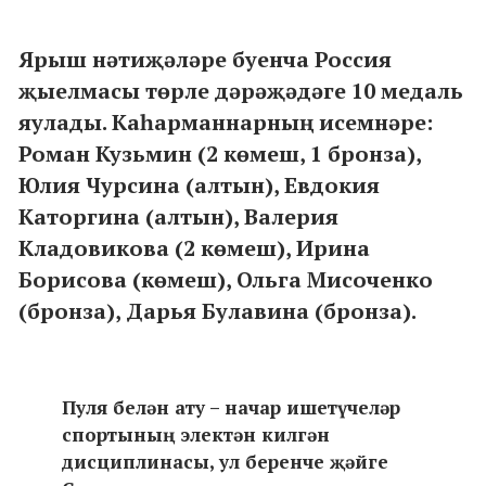
Ярыш нәтиҗәләре буенча Россия
җыелмасы төрле дәрәҗәдәге 10 медаль
яулады. Каһарманнарның исемнәре:
Роман Кузьмин (2 көмеш, 1 бронза),
Юлия Чурсина (алтын), Евдокия
Каторгина (алтын), Валерия
Кладовикова (2 көмеш), Ирина
Борисова (көмеш), Ольга Мисоченко
(бронза), Дарья Булавина (бронза).
Пуля белән ату – начар ишетүчеләр
спортының электән килгән
дисциплинасы, ул беренче җәйге