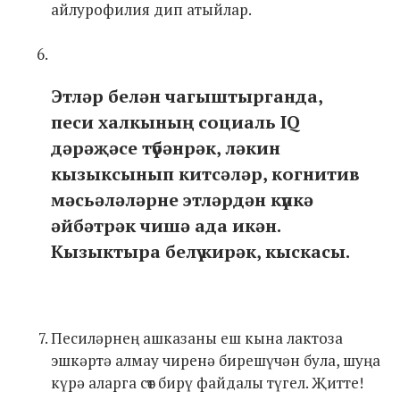
айлурофилия дип атыйлар.
Этләр белән чагыштырганда,
песи халкының социаль IQ
дәрәҗәсе түбәнрәк, ләкин
кызыксынып китсәләр, когнитив
мәсьәләләрне этләрдән күпкә
әйбәтрәк чишә ада икән.
Кызыктыра белү кирәк, кыскасы.
Песиләрнең ашказаны еш кына лактоза
эшкәртә алмау чиренә бирешүчән була, шуңа
күрә аларга сөт бирү файдалы түгел. Җитте!