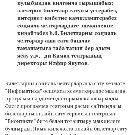
кулыбыздан килгәнчә тырышабыз:
электрон билетлар сатуны үстерәбез,
интернет-кибетне камилләштерәбез
социаль челтәрләрдәге эшчәнлекне
киңәйтәбез һ.б. Билетларны социаль
челтәрләр аша сата башлау –
тамашачыга таба тагын бер адым
ясау ул», - ди Камал театрының
директоры Илфир Якупов.
Билетларны социаль челтәрләр аша сату хезмәте
“Инфоматика” оешмасы хезмәткәрләре эшләгән
программа ярдәмендә тормышка ашырылды.
Әлеге программа театрның рәсми сайтындагы
билетларны онлайн сату сервисын театрның
“Вконтакте” бите белән тоташтыру мөмкинлеге
булдырды. Якын киләчәктә онлайн билетлар сату