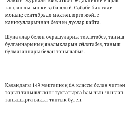
"Ялкын" журналы көз җиткәч редакцияне ешрак
ташлап чыгып китә башлый. Сәбәбе бик гади
моның: сентябрьдә мәктәпләргә җәйге
каникулларыннан безнең дуслар кайта.
Шуңа алар белән очрашуларны тизләтәбез, таныш
булганнарының яңалыкларын сөйләтәбез, таныш
булмаганнары белән танышабыз.
Казандагы 149 мәктәпнең 6А классы белән читтән
торып танышлыкны туктатырга һәм чын-чынлап
танышырга вакыт таптык бүген.