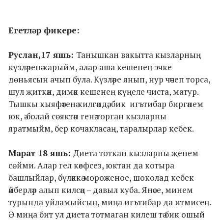
Егетләр фикере:
Руслан,17 яшь:
Танышкан вакытта кызларның
күзләренә карыйм, алар аша кешенең эчке
дөньясын ачып була. Күзләре янып, нур чәчеп торса,
шул җиткән, димәк кешенең күңеле чиста, матур.
Тышкы кыяфәтенә килгәндә, бик игътибар биргәнем
юк, ә болай сөяктән генә торган кызларны
яратмыйм, бер кочакласаң, таралырлар кебек.
Марат 18 яшь:
Диета тоткан кызларны җенем
сөйми. Алар гел кәефсез, юктан да котыра
башлыйлар, бүләккә мороженое, шоколад кебек
әйберләр алып килсәң – давыл куба. Янәсе, минем
турында уйламыйсың, миңа игътибар да итмисең.
Ә миңа бит ул диета тотмаган килеш тә бик ошый