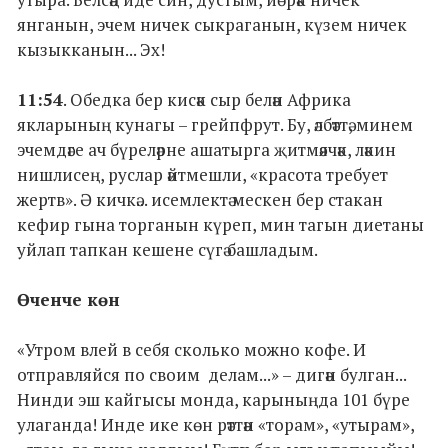
янганын, эчем ничек сыкраганын, күзем ничек
кызыкканын... Эх!
11:54
. Обедка бер кисәк сыр белән Африка
якларының кунагы – грейпфрут. Бу, әлбәттә, минем
эчемдәге ач бүреләрне ашатырга җитмәячәк, ләкин
нишлисең, руслар әйтмешли, «красота требует
жертв». Ә кичкә... исемлектә мескен бер стакан
кефир гына торганын күреп, мин тагын диетаны
уйлап тапкан кешене сүгә башладым.
Өченче көн
«Утром влей в себя сколько можно кофе. И
отправляйся по своим делам...» – дигән булган...
Нинди эш кайгысы монда, карыныңда 101 бүре
улаганда! Инде ике көн рәттән «торам», «утырам»,