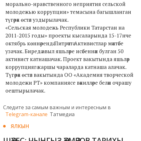
морально-нравственного неприятия сельской
молодежью коррупции» темасына багышланган
түгәрәк өстәл уздырылачак.
«Сельская молодежь Республики Татарстан на
2011-2015 годы» проекты кысаларында 15-17нче
октябрь көннәрендә Питрәчтә Активистлар мәктәбе
узачак. Биредә авыл яшьләре исәбеннән булган 50
активист катнашачак. Проект вакытында яшьләр
коррупциягә каршы чараларда катнаша алачак.
Түгәрәк өстәл вакытында ОО «Академия творческой
молодежи РТ» компаниясе вәкилләре белән очрашу
оештырылачак.
Следите за самым важным и интересным в
Telegram-канале
Татмедиа
ЯЛКЫН
ШӘХЕС: ЧЫҢГЫЗ ӘХМӘРОВ ТАРИХЫ