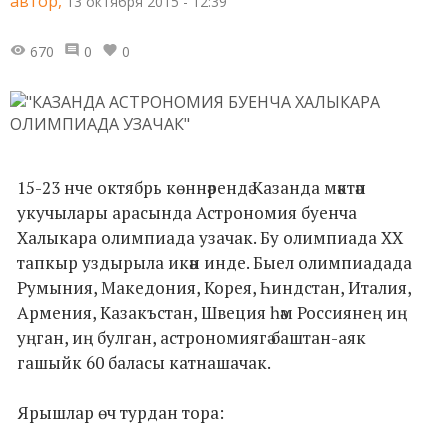
автор,
13 октября 2015 - 12:39
670
0
0
15-23 нче октябрь көннәрендә Казанда мәктәп
укучылары арасында Астрономия буенча
Халыкара олимпиада узачак. Бу олимпиада XX
тапкыр уздырыла икән инде. Быел олимпиадада
Румыния, Македония, Корея, Һиндстан, Италия,
Армения, Казакъстан, Швеция һәм Россиянең иң
уңган, иң булган, астрономиягә баштан-аяк
гашыйк 60 баласы катнашачак.
Ярышлар өч турдан тора: