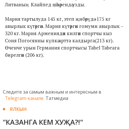
Литваның Клайпед шәһәрендә узды.
Мария тартылуда 145 кг, этеп җибәрүдә -175 кг
авырлык күтәргән. Мария күтәргән гомуми авырлык –
320 кг. Мария Армениядән килгән спортчы кыз
Соня Погосянны күпкә артта калдырга(213 кг).
Өченче урын Германия спортчысы Tabel Tabeaга
бирелгән (206 кг).
Следите за самым важным и интересным в
Telegram-канале
Татмедиа
ЯЛКЫН
"КАЗАНГА КЕМ ХУҖА?!"