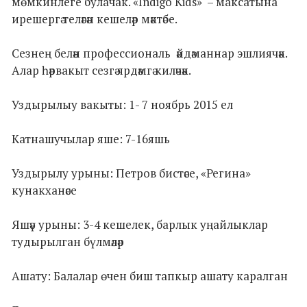
мөмкинлеге булачак. «Indigo Kids» – максатына
ирешергә теләгән кешеләр мәктәбе.
Сезнең белән профессиональ әйдәманнар эшлиячәк.
Алар һәрвакыт сезгә ярдәмгә киләчәк.
Уздырылыу вакыты: 1- 7 ноябрь 2015 ел
Катнашучылар яше: 7-16яшь
Уздырылу урыны: Петров бистәсе, «Регина»
кунакханәсе
Яшәү урыны: 3-4 кешелек, барлык уңайлыклар
тудырылган бүлмәләр
Ашату: Балалар өчен биш тапкыр ашату каралган