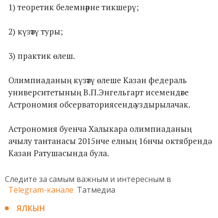
1) теоретик белемнәрне тикшерү;
2) күзәтү туры;
3) практик өлеш.
Олимпиаданың күзәтү өлеше Казан федераль
университетының В.П.Энгельгарт исемендәге
Астрономия обсерваториясендә уздырылачак.
Астрономия буенча Халыкара олимпиаданың
ачылу тантанасы 2015нче елның 16нчы октябрендә
Казан Ратушасында була.
Следите за самым важным и интересным в
Telegram-канале
Татмедиа
ЯЛКЫН