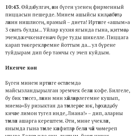
10:43
. Өйдә булгач, әни бүген үзенең фирменный
пиццасын пешерде. Минем ашыйсы килә, әлбәттә,
ләкин нишлисең, ярамый – диета! Иртәнге «ашым»а
3 сәгать булды... Уйлар кухня ягында гына, җитмәсә,
эчемдә кечкенә генә ач бүре туды шикелле. Пиццага
карап төкерекләремне йоттым да... ул бүрене
туйдырам дип бер тамчы су эчеп куйдым.
Икенче көн
Бүген минем иртәнге өстәлемдә
майсызландырылган эремчек белән кофе. Билгеле,
бу бик тәмсез, ләкин мин хәйләкәрлегемне кушып,
миемә: «Бу ризыктан да тәмлерәге юк, һәрхәлдә, бу
кичәге лимон тугел инде, Лиана!» – дип, аларны
тәмләп ашарга керештем. Әти, мине үчекләп,
янымда гына тәмле кәнфитләр белән чәй чөмереп
утыра. Белсәң иде син, дустым, йөрәк ничек