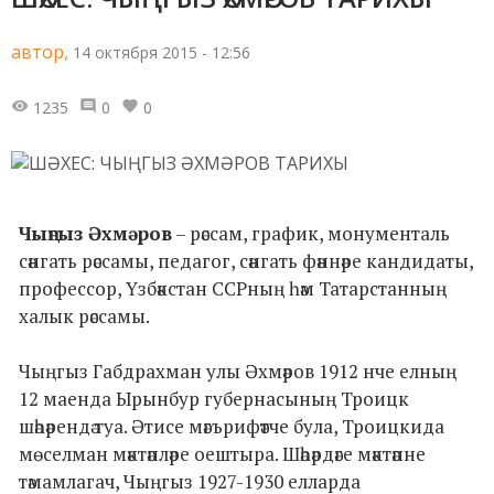
автор,
14 октября 2015 - 12:56
1235
0
0
Чыңгыз Әхмәров
– рәссам, график, монументаль
сәнгать рәссамы, педагог, сәнгать фәннәре кандидаты,
профессор, Үзбәкстан ССРның һәм Татарстанның
халык рәссамы.
Чыңгыз Габдрахман улы Әхмәров 1912 нче елның
12 маенда Ырынбур губернасының Троицк
шәһәрендә туа. Әтисе мәгърифәтче була, Троицкида
мөселман мәктәпләре оештыра. Шәһәрдәге мәктәпне
тәмамлагач, Чыңгыз 1927-1930 елларда