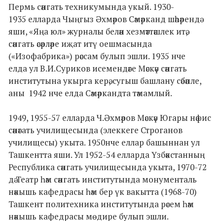
Пермь сәнгать техникумында укый. 1930-
1935 елларда Чыңгыз Әхмәров Сәмәрканд шәһәрендә
яши, «Яңа юл» журналы белән хезмәттәшлек итә,
сәнгать әсәрләре иҗат итү оешмасында
(«Изофабрика») рәссам булып эшли. 1935 нче
елда ул В.И.Суриков исемендәге Мәскәү сәнгать
институтына укырга керә, сугыш башлану сәбәпле,
аны 1942 нче елда Сәмәркандта тәмамлый.
1949, 1955-57 елларда Ч.Әхмәров Мәскәү Югары нәфис
сәнәгать училищесында (элеккеге Строганов
училищесы) укыта. 1950нче еллар башыннан ул
Ташкентта яши. Ул 1952-54 елларда Үзбәкстанның
Республика сәнгать училищесында укыта, 1970-72
дә Театр һәм сәнгать институтында монументаль
нәкышь кафедрасы һәм бер үк вакытта (1968-70)
Ташкент политехника институтында рәсем һәм
нәкышь кафедрасы мөдире булып эшли.