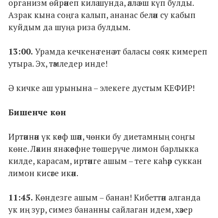
организм өйрәнеп килә шунда, әллә эш күп булды.
Азрак кына соңга калып, ананас белән су кабып
куйдым да шуңа риза булдым.
13:00.
Урамда кечкенә генә эт баласы сөяк кимереп
утыра. Эх, тәмледер инде!
Ә кичке аш урынына – элекеге дустым КЕФИР!
Бишенче көн
Иртәннән үк кәеф шәп, чөнки бу диетамның соңгы
көне. Ләкин янә кәефне төшерүче лимон барлыкка
килде, карасам, иртәнге ашым – теге каһәр суккан
лимон кисәге икән.
11:45.
Көндезге ашым – банан! Кибеттән алганда
ук иң зур, симез бананны сайлаган идем, хәзер