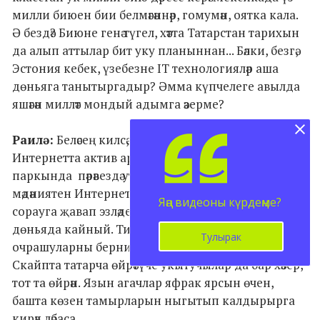
милли биюен бии белмәгәннәр, гомумән, оятка кала.
Ә бездә? Биюне генә түгел, хәтта Татарстан тарихын
да алып аттылар бит уку планыннан... Бәлки, безгә,
Эстония кебек, үзебезне IT технологияләр аша
дөньяга танытыргадыр? Әмма күпчелеге авылда
яшәгән милләт мондый адымга әзерме?
Раилә:
Беләсең килсә, татар яшьләре бүген
Интернетта актив аралаша. Казанның IT
паркында пәрәвездә утыручы яшьләр татар телен һәм
мәдәниятен Интернетта ничек сакларга дигән
Яңа видеоны күрдеңме?
сорауга җавап эзләделәр. Милли тормыш виртуаль
дөньяда кайный. Тик виртуаль аралашу – йөзгә-йөз
Тулырак
очрашуларны берничек тә алмаштыра алмый!
Скайпта татарча өйрәтүче укытучылар да бар хәзер,
тот та өйрән. Язын агачлар яфрак ярсын өчен,
башта көзен тамырларын ныгытып калдырырга
кирәк ләбаса.