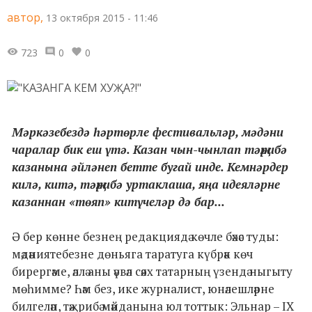
автор,
13 октября 2015 - 11:46
723
0
0
Мәркәзебездә һәртөрле фестивальләр, мәдәни
чаралар бик еш үтә. Казан чын-чынлап тәҗрибә
казанына әйләнеп бетте бугай инде. Кемнәрдер
килә, китә, тәҗрибә уртаклаша, яңа идеяләрне
казаннан «төяп» китүчеләр дә бар...
Ә бер көнне безнең редакциядә көчле бәхәс туды:
мәдәниятебезне дөньяга таратуга күбрәк көч
бирергәме, әллә аны әүвәл сәях татарның үзендә ныгыту
мөһимме? Һәм без, ике журналист, юнәлешләрне
билгеләп, тәҗрибә мәйданына юл тоттык: Эльнар – IX