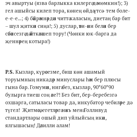
эч авыртуы (язва барлыкка килергә дә мөмкин!); 3)
гел ашыйсы килеп тора, көнең өйдә үтсә – тем боле-
е-е-е...; 4) бәйрәмнәрдән читтә каласың, диетаң бар бит
– шул җиткән сиңа!; 5) дуслар, әти-әни белән бер
сәбәпсезгә дә әйткәләшеп тору! (Чөнки юк-барга да
җеннәрең котыра!)
P.S.
Кызлар, күрәсезме, биш көн ашамый
торуымның никадәр минуслары һәм бер плюсы
гына бар. Гомумән, нигә без, кызлар, 90*60*90
булырга тиеш соң әле?! Без бит, бер-беребезгә
охшарга, сатыласы товар да, инкубатор чебиләре дә
түгел! Җитмәсә, егетләргә нәкъ менә Голливуд
стандартлары ошый дип уйлыйсың икән,
ялгышасың! Дәлилли алам!