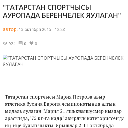
"ТАТАРСТАН СПОРТЧЫСЫ
АУРОПАДА БЕРЕНЧЕЛЕК ЯУЛАГАН"
автор,
13 октября 2015 - 12:28
924
0
0
Татарстан спортчысы Мария Петрова авыр
атлетика буенча Европа чемпионатында алтын
медаль яулаган. Мария 21 яшькәчә яшүсмер кызлар
арасында, "75 кг-га кадәр" авырлык категориясендә
иң-иңе булып чыкты. Ярышлар 2-11 октябрьдә