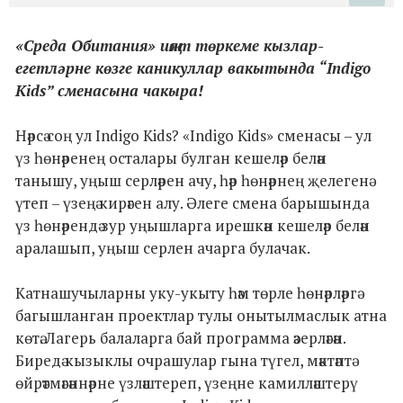
«Среда Обитания» иҗат төркеме кызлар-
егетләрне көзге каникуллар вакытында “Indigo
Kids” сменасына чакыра!
Нәрсә соң ул Indigo Kids? «Indigo Kids» сменасы – ул
үз һөнәренең осталары булган кешеләр белән
танышу, уңыш серләрен ачу, һәр һөнәрнең җелегенә
үтеп – үзеңә кирәген алу. Әлеге смена барышында
үз һөнәрендә зур уңышларга ирешкән кешеләр белән
аралашып, уңыш серлен ачарга булачак.
Катнашучыларны уку-укыту һәм төрле һөнәрләргә
багышланган проектлар тулы онытылмаслык атна
көтә. Лагерь балаларга бай программа әзерләгән.
Биредә кызыклы очрашулар гына түгел, мәктәптә
өйрәтмәгәннәрне үзләштереп, үзеңне камилләштерү