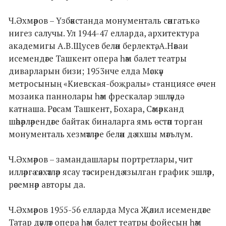
Ч.Әхмәров – Үзбәкстанда монументаль сәнгатькә
нигез салучы. Ул 1944-47 елларда, архитектура
академигы А.В.Щусев белән берлектә, А.Нәваи
исемендәге Ташкент опера һәм балет театры
диварларын бизи; 1953нче елда Мәскәү
метросының «Киевская-боҗралы» станциясе өчен
мозаика паннолары һәм фрескалар эшләүдә
катнаша. Рәссам Ташкент, Бохара, Сәмәрканд
шәһәрләрендәге байтак биналарга ямь өстәп торган
монументаль хезмәтләре белән дә яхшы мәгълүм.
Ч.Әхмәров – замандашлары портретлары, чит
илләргә сәяхәтләр ясау тәэсирендә язылган график эшләр,
рәсемнәр авторы да.
Ч.Әхмәров 1955-56 елларда Муса Җәлил исемендәге
Татар дәүләт опера һәм балет театры фойесын һәм