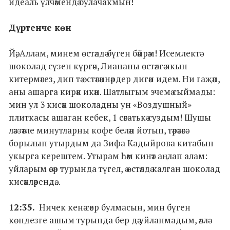
идеаль үлчәмендә булачакмын!
Дүртенче көн
Йә, Аллам, минем өстәлдә бүген бәйрәм! Исемлектә
шоколад сүзен күргәч, Лиананы өстәлгә якын
китермәгез, дип тә өстәгәннәрдер дигән идем. Ни гаҗәп,
аны ашарга кирәк икән. Шатлыгым эчемә сыймады:
мин ул 3 кисәк шоколадны ун «Воздушный»
плиткасы ашаган кебек, 1 сәгатькә суздым! Шушы
ләззәтле минутларны кофе белән йотып, тәрәзәгә
борылып утырдым да Зифа Кадыйрова китабын
укырга керештем. Утырам һәм кинәт аңлап алам:
уйларым әсәр турында түгел, ә өстәлдә калган шоколад
кисәкләрендә...
12:35.
Ничек кенә сәер булмасын, мин бүген
көндезге ашым турында бер дә уйланмадым, әллә