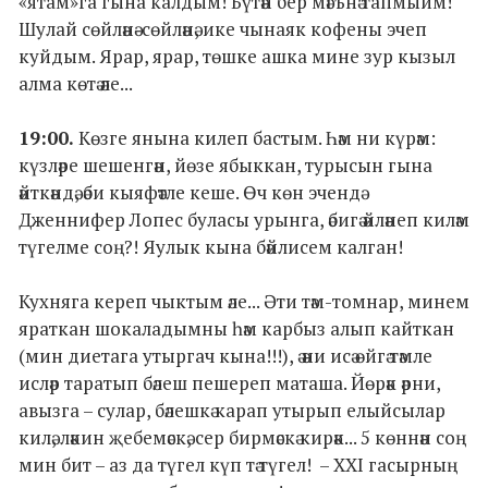
«ятам»га гына калдым! Бүтән бер мәгънә тапмыйм!
Шулай сөйләнә-сөйләнә, ике чынаяк кофены эчеп
куйдым. Ярар, ярар, төшке ашка мине зур кызыл
алма көтә әле...
19:00.
Көзге янына килеп бастым. Һәм ни күрәм:
күзләре шешенгән, йөзе ябыккан, турысын гына
әйткәндә, әби кыяфәтле кеше. Өч көн эчендә
Дженнифер Лопес буласы урынга, әбигә әйләнеп киләм
түгелме соң?! Яулык кына бәйлисем калган!
Кухняга кереп чыктым әле... Әти тәм-томнар, минем
яраткан шокаладымны һәм карбыз алып кайткан
(мин диетага утыргач кына!!!), ә әни исә өйгә тәмле
исләр таратып бәлеш пешереп маташа. Йөрәк әрни,
авызга – сулар, бәлешкә карап утырып елыйсылар
килә, ләкин җебемәскә, сер бирмәскә кирәк... 5 көннән соң
мин бит – аз да түгел күп тә түгел! – XXI гасырның