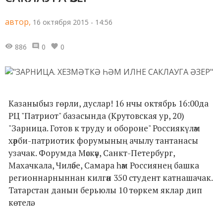
автор,
16 октября 2015 - 14:56
886
0
0
Казаныбыз гөрли, дуслар! 16 нчы октябрь 16:00да
РЦ "Патриот" базасында (Крутовская ур, 20)
"Зарница. Готов к труду и обороне" Россиякүләм
хәрби-патриотик форумының ачылу тантанасы
узачак. Форумда Мәскәү, Санкт-Петербург,
Махачкала, Чиләбе, Самара һәм Россиянең башка
регионнарныннан килгән 350 студент катнашачак.
Татарстан данын берьюлы 10 төркем яклар дип
көтелә.