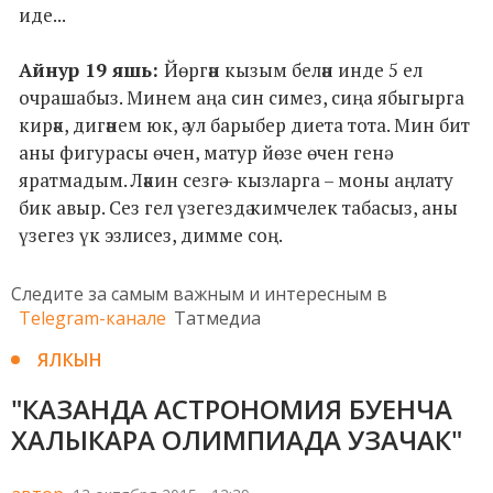
иде...
Айнур 19 яшь:
Йөргән кызым белән инде 5 ел
очрашабыз. Минем аңа син симез, сиңа ябыгырга
кирәк, дигәнем юк, ә ул барыбер диета тота. Мин бит
аны фигурасы өчен, матур йөзе өчен генә
яратмадым. Ләкин сезгә – кызларга – моны аңлату
бик авыр. Сез гел үзегездә кимчелек табасыз, аны
үзегез үк эзлисез, димме соң.
Следите за самым важным и интересным в
Telegram-канале
Татмедиа
ЯЛКЫН
"КАЗАНДА АСТРОНОМИЯ БУЕНЧА
ХАЛЫКАРА ОЛИМПИАДА УЗАЧАК"