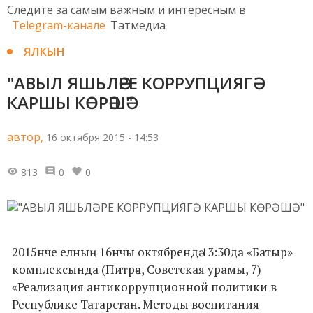
Следите за самым важным и интересным в
Telegram-канале
Татмедиа
ЯЛКЫН
"АВЫЛ ЯШЬЛӘРЕ КОРРУПЦИЯГӘ
КАРШЫ КӨРӘШӘ"
автор,
16 октября 2015 - 14:53
813
0
0
2015нче елның 16нчы октябрендә 13:30да «Батыр»
комплексында (Питрәч, Советская урамы, 7)
«Реализация антикоррупционной политики в
Республике Татарстан. Методы воспитания