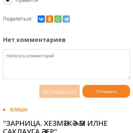
Нравится
Поделиться:
Нет комментариев
Авторизоваться
Отправить
ЯЛКЫН
"ЗАРНИЦА. ХЕЗМӘТКӘ ҺӘМ ИЛНЕ
САКЛАУГА ӘЗЕР"