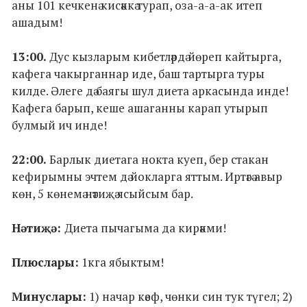
аны 101 кечкенә кисәккә турап, оза-а-а-ак итеп
ашадым!
13:00.
Дус кызларым кибетләрдә йөреп кайтырга,
кафега чакырганнар иде, баш тартырга туры
килде. Әлеге дә баягы шул диета аркасында инде!
Кафега барып, кеше ашаганны карап утырып
булмый ич инде!
22:00.
Барлык диетага нокта куеп, бер стакан
кефирымны эчтем дә йокларга яттым. Иртәгә авыр
көн, 5 көнемә нәтиҗә ясыйсым бар.
Нәтиҗә:
Диета пычагыма да кирәкми!
Плюслары:
1кга ябыктым!
Минуслары:
1) начар кәеф, чөнки син тук түгел; 2)