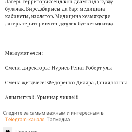
Лагерь территориясендә көн дәвамында күзәтү
булачак. Биредә барысы да бар: медицина
кабинеты, изолятор. Медицина хезмәткәрләре
лагерь територииясендә тәүлек буе хезмәт итәчәк.
Мәгълүмат өчен:
Смена директоры: Нуриев Ренат Роберт улы
Смена җитәкчесе: Федоренко Диляра Даниял кызы
Ашыгыгыз!!! Урыннар чикле!!!
Следите за самым важным и интересным в
Telegram-канале
Татмедиа