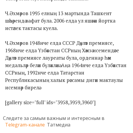
Ч.Әхмәров 1995 елның 13 мартында Ташкент
шәһәрендә вафат була. 2006 елда ул яшәгән йортка
истәлек тактасы куела.
Ч.Әхмәров 1948нче елда СССР Дәүләт премиясе,
1968нче елда Үзбәкстан ССРның Хәмзә исемендәге
Дәүләт премиясе лауреаты була, орденнар һәм
медальләр белән бүләкләнә. Аңа 1964нче елда Үзбәкстан
ССРның, 1992нче елда Татарстан
Республикасының халык рәссамы дигән мактаулы
исемнәр бирелә.
[gallery size="full" ids="3958,3959,3960"]
Следите за самым важным и интересным в
Telegram-канале
Татмедиа