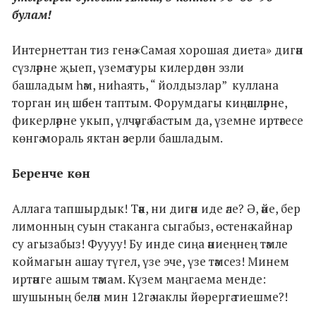
булам!
Интернеттан тиз генә «Самая хорошая диета» дигән
сүзләрне җыеп, үземә туры килердәен эзли
башладым һәм, ниһаять, “ йолдызлар” куллана
торган иң шәбен таптым. Форумдагы киңәшләрне,
фикерләрне укып, үлчәүгә бастым да, үземне иртәгесе
көнгә мораль яктан әзерли башладым.
Беренче көн
Аллага тапшырдык! Тәәк, ни дигән иде әле? Ә, әйе, бер
лимонның суын стаканга сыгабыз, өстенә кайнар
су агызабыз! Фуууу! Бу инде сиңа әниеңнең тәмле
коймагын ашау түгел, үзе эче, үзе тәмсез! Минем
иртәнге ашым тәмам. Күзем маңгаема менде:
шушының белән мин 12гә чаклы йөрергә тиешме?!