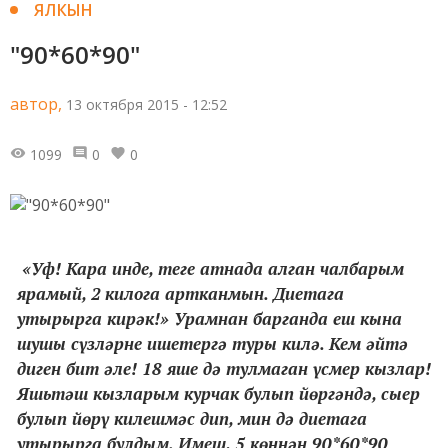
ЯЛКЫН
"90*60*90"
автор,
13 октября 2015 - 12:52
1099
0
0
«Уф! Кара инде, теге атнада алган чалбарым
ярамый, 2
килога артканмын. Диетага
утырырга кирәк!» Урамнан барганда еш кына
шушы сүзләрне ишетергә туры килә. Кем әйтә
диген бит әле! 18 яше дә тулмаган үсмер кызлар!
Яшьтәш кызларым курчак булып йөргәндә, сыер
булып йөрү килешмәс дип, мин дә диетага
утырырга булдым. Имеш, 5 көннән 90*60*90