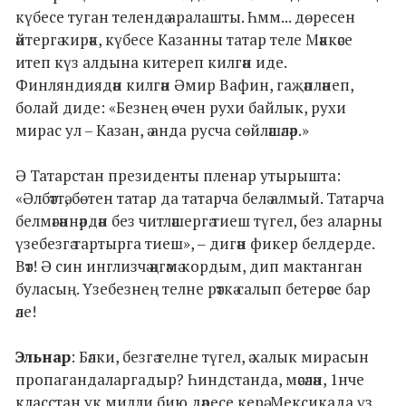
күбесе туган телендә аралашты. Һмм... дөресен
әйтергә кирәк, күбесе Казанны татар теле Мәккәсе
итеп күз алдына китереп килгән иде.
Финляндиядән килгән Әмир Вафин, гаҗәпләнеп,
болай диде: «Безнең өчен рухи байлык, рухи
мирас ул – Казан, ә анда русча сөйләшәләр.»
Ә Татарстан президенты пленар утырышта:
«Әлбәттә, бөтен татар да татарча белә алмый. Татарча
белмәгәннәрдән без читләшергә тиеш түгел, без аларны
үзебезгә тартырга тиеш», ‒ дигән фикер белдерде.
Вәт! Ә син инглизчә әңгәмә кордым, дип мактанган
буласың. Үзебезнең телне рәткә салып бетерәсе бар
әле!
Эльнар
: Бәлки, безгә телне түгел, ә халык мирасын
пропагандаларгадыр? Һиндстанда, мәсәлән, 1нче
класстан ук милли бию дәресе керә. Мексикада үз