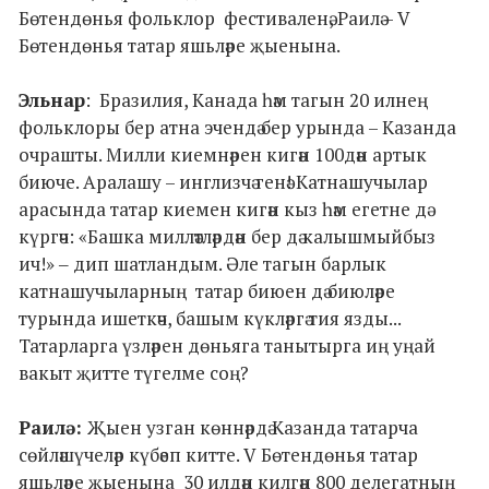
Бөтендөнья фольклор фестиваленә, Раилә – V
Бөтендөнья татар яшьләре җыенына.
Эл
ь
нар
: Бразилия, Канада һәм тагын 20 илнең
фольклоры бер атна эчендә бер урында – Казанда
очрашты. Милли киемнәрен кигән 100дән артык
биюче. Аралашу – инглизчә генә! Катнашучылар
арасында татар киемен кигән кыз һәм егетне дә
күргәч: «Башка милләтләрдән бер дә калышмыйбыз
ич!» ‒ дип шатландым. Әле тагын барлык
катнашучыларның татар биюен дә биюләре
турында ишеткәч, башым күкләргә тия язды...
Татарларга үзләрен дөньяга танытырга иң уңай
вакыт җитте түгелме соң?
Раилә:
Җыен узган көннәрдә Казанда татарча
сөйләшүчеләр күбәеп китте. V Бөтендөнья татар
яшьләре җыенына 30 илдән килгән 800 делегатның