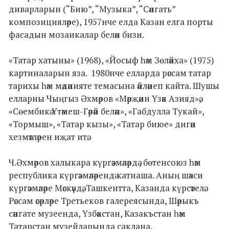
диварларын (“Бию”, “Музыка”, “Сәнгать”
композицияләре), 1957нче елда Казан елга порты
фасадын мозаикалар белән бизи.
«Татар хатыны» (1968), «Йосыф һәм Зөләйха» (1975)
картиналарын яза. 1980нче елларда рәссам татар
тарихы һәм мәдәнияте темасына әйләнеп кайта. Шушы
елларны Чыңгыз Әхмәров «Мәрҗәни Үзәк Азияд»ә,
«Сөембикә Үтәмеш-Гәрәй белән», «Габдулла Тукай»,
«Тормыш», «Татар кызы», «Татар биюе» дигән
хезмәтләрен иҗат итә.
Ч.Әхмәров халыкара күргәзмәләрдә , бөтенсоюз һәм
республика күргәзмәләрендә катнаша. Аның шәхси
күргәзмәләре Мәскәүдә, Ташкентта, Казанда күрсәтелә.
Рәссам әсәрләре Третьеков галереясында, Шәрыкъ
сәнгате музеенда, Үзбәкстан, Казакъстан һәм
Татарстан музейларында саклана.