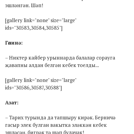
эшләнгән. Шәп!
[gallery link="none" size="large"
ids="30583,30584,30585"]
Гөлинә:
– Никтер кайбер урыннарда балалар сорауга
җавапны алдан белгән кебек тоелды...
[gallery link="none" size="large"
ids="30586,30587,30588"]
Азат:
– Тарих турында да тапшыру кирәк. Берничә
гасыр элек булган вакытка эләккән кебек
эшләсәң, бигрәк тә шәп булачак!