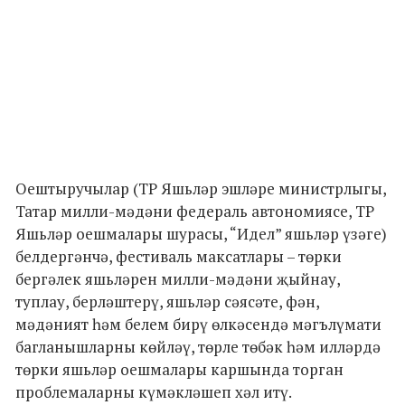
Оештыручылар (ТР Яшьләр эшләре министрлыгы,
Татар милли-мәдәни федераль автономиясе, ТР
Яшьләр оешмалары шурасы, “Идел” яшьләр үзәге)
белдергәнчә, фестиваль максатлары – төрки
бергәлек яшьләрен милли-мәдәни җыйнау,
туплау, берләштерү, яшьләр сәясәте, фән,
мәдәният һәм белем бирү өлкәсендә мәгълүмати
багланышларны көйләү, төрле төбәк һәм илләрдә
төрки яшьләр оешмалары каршында торган
проблемаларны күмәкләшеп хәл итү.