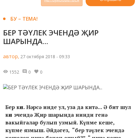
БУ – ТЕМА!
БЕР ТӘҮЛЕК ЭЧЕНДӘ ҖИР
ШАРЫНДА...
автор,
27 октября 2018 - 09:33
1552
0
0
Бер көн. Нәрсә инде ул, уза да китә... Ә бит шул
көн эчендә Җир шарында нинди генә
вакыйгалар булып узмый. Күпме кеше,
күпме язмыш. Әйдәгез, “бер тәүлек эчендә
кешелек ничә банан ашый?”, “ ничә кеше