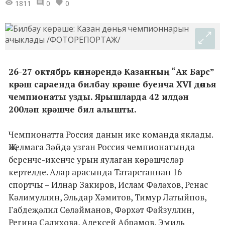
1811
0
0
26-27 октябрь көннәрендә Казанның “Ак Барс”
көрәш сараенда билбау көрәше буенча XVI дөнья
чемпионаты узды. Ярышларда 42 илдән
200ләп көрәшче бил алышты.
Чемпионатта Россия данын ике команда яклады.
Җыелмага Зәйдә узган Россия чемпионатында
беренче-икенче урын яулаган көрәшчеләр
кертелде. Алар арасында Татарстаннан 16
спортчы – Илнар Закиров, Ислам Фәләхов, Ренас
Кәлимуллин, Эльдар Хәмитов, Тимур Латыйпов,
Габдеҗәлил Сөләйманов, Фәрхәт Фәйзуллин,
Регина Салихова, Алексей Абрамов, Эмиль