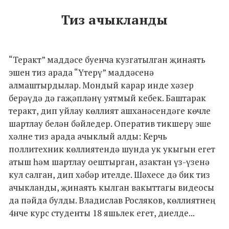
Тиз ачыкланды
“Теракт” маддәсе буенча кузгатылган җинаять
эшен тиз арада “Үтерү” маддәсенә
алмаштырдылар. Мондый карар инде хәзер
берәүдә дә гаҗәпләнү уятмый кебек. Баштарак
теракт, дип уйлау көллият ашханәсендәге көчле
шартлау белән бәйледер. Оператив тикшерү эше
хәлне тиз арада ачыклый алды: Керчь
поллитехник көллиятендә шунда ук укыгын егет
атыш һәм шартлау оештырган, азактан үз-үзенә
кул салган, дип хәбәр ителде. Шәхесе дә бик тиз
ачыкланды, җинаять кылган вакыттагы видеосы
да пәйда булды. Владислав Росляков, көллиятнең
4нче курс студенты 18 яшьлек егет, диелде...