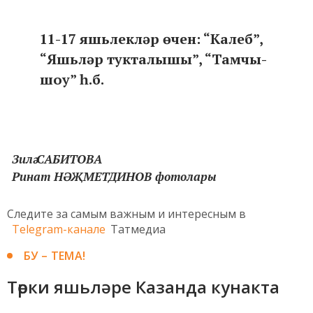
11-17 яшьлекләр өчен: “Калеб”,
“Яшьләр тукталышы”, “Тамчы-
шоу” һ.б.
Зилә САБИТОВА
Ринат НӘҖМЕТДИНОВ фотолары
Следите за самым важным и интересным в
Telegram-канале
Татмедиа
БУ – ТЕМА!
Төрки яшьләре Казанда кунакта