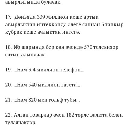
авырлыгында булачак.
17. Дөньяда 339 миллион кеше артык
авырлыктан интеккәндә әлеге саннан 3 тапкыр
күбрәк кеше ачлыктан интегә.
18. Җир шарында бер көн эчендә 570 телевизор
сатып алыначак.
19. ...Һәм 3,4 миллион телефон...
20. ...Һәм 540 миллион газета...
21. ...Һәм 820 мең гольф тубы...
22. Алган товарлар өчен 182 төрле валюта белән
түләячәкләр.