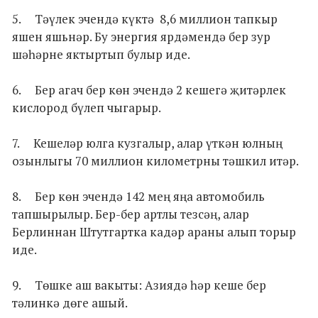
5. Тәүлек эчендә күктә 8,6 миллион тапкыр
яшен яшьнәр. Бу энергия ярдәмендә бер зур
шәһәрне яктыртып булыр иде.
6. Бер агач бер көн эчендә 2 кешегә җитәрлек
кислород бүлеп чыгарыр.
7. Кешеләр юлга кузгалыр, алар үткән юлның
озынлыгы 70 миллион километрны тәшкил итәр.
8. Бер көн эчендә 142 мең яңа автомобиль
тапшырылыр. Бер-бер артлы тезсәң, алар
Берлиннан Штутгартка кадәр араны алып торыр
иде.
9. Төшке аш вакыты: Азиядә һәр кеше бер
тәлинкә дөге ашый.