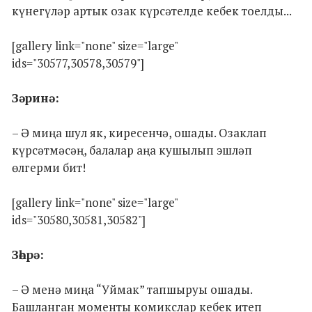
күнегүләр артык озак күрсәтелде кебек тоелды...
[gallery link="none" size="large"
ids="30577,30578,30579"]
Зәринә:
– Ә миңа шул як, киресенчә, ошады. Озаклап
күрсәтмәсәң, балалар аңа кушылып эшләп
өлгерми бит!
[gallery link="none" size="large"
ids="30580,30581,30582"]
Зөһрә:
– Ә менә миңа “Уймак” тапшыруы ошады.
Башланган моменты комикслар кебек итеп