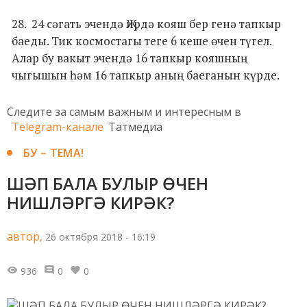
28. 24 сәгать эчендә Җирдә кояш бер генә тапкыр
баеды. Тик космостагы теге 6 кеше өчен түгел.
Алар бу вакыт эчендә 16 тапкыр кояшның
чыгышын һәм 16 тапкыр аның баеганын күрде.
Следите за самым важным и интересным в
Telegram-канале
Татмедиа
БУ – ТЕМА!
ШӘП БАЛА БУЛЫР ӨЧЕН
НИШЛӘРГӘ КИРӘК?
автор,
26 октября 2018 - 16:19
936
0
0