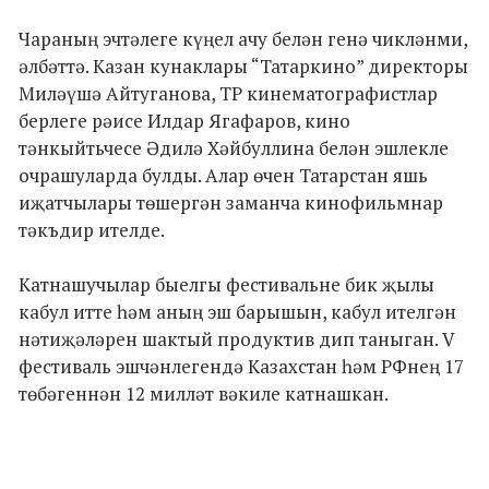
Чараның эчтәлеге күңел ачу белән генә чикләнми,
әлбәттә. Казан кунаклары “Татаркино” директоры
Миләүшә Айтуганова, ТР кинематографистлар
берлеге рәисе Илдар Ягафаров, кино
тәнкыйтьчесе Әдилә Хәйбуллина белән эшлекле
очрашуларда булды. Алар өчен Татарстан яшь
иҗатчылары төшергән заманча кинофильмнар
тәкъдир ителде.
Катнашучылар быелгы фестивальне бик җылы
кабул итте һәм аның эш барышын, кабул ителгән
нәтиҗәләрен шактый продуктив дип таныган. V
фестиваль эшчәнлегендә Казахстан һәм РФнең 17
төбәгеннән 12 милләт вәкиле катнашкан.