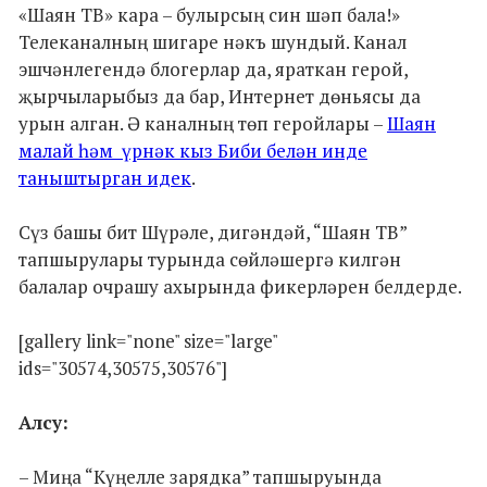
«Шаян ТВ» кара – булырсың син шәп бала!»
Телеканалның шигаре нәкъ шундый. Канал
эшчәнлегендә блогерлар да, яраткан герой,
җырчыларыбыз да бар, Интернет дөньясы да
урын алган. Ә каналның төп геройлары –
Шаян
малай һәм үрнәк кыз Биби белән инде
таныштырган идек
.
Сүз башы бит Шүрәле, дигәндәй, “Шаян ТВ”
тапшырулары турында сөйләшергә килгән
балалар очрашу ахырында фикерләрен белдерде.
[gallery link="none" size="large"
ids="30574,30575,30576"]
Алсу:
– Миңа “Күңелле зарядка” тапшыруында