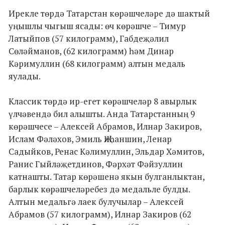
Ирекле төрдә Татарстан көрәшчеләре дә шактый
уңышлы чыгыш ясады: өч көрәшче – Тимур
Латыйпов (57 килограмм), Габдеҗәлил
Сөләйманов, (62 килограмм) һәм Динар
Кәримуллин (68 килограмм) алтын медаль
яулады.
Классик төрдә ир-егет көрәшчеләр 8 авырлык
үлчәвендә бил алышты. Анда Татарстанның 9
көрәшчесе – Алексей Абрамов, Илнар Закиров,
Ислам Фәләхов, Эмиль Җиһаншин, Ленар
Садыйков, Ренас Кәлимуллин, Эльдар Хәмитов,
Ранис Гыйләҗетдинов, Фәрхәт Фәйзуллин
катнашты. Татар көрәшенә якын булганлыктан,
барлык көрәшчеләребез дә медальле булды.
Алтын медальгә лаек булучылар – Алексей
Абрамов (57 килограмм), Илнар Закиров (62