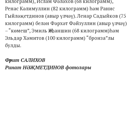
килограмм), Ислам Фәләхов (68 килограмм),
Ренас Кәлимуллин (82 килограмм) һәм Ранис
Гыйләҗетдинов (авыр үлчәү). Ленар Садыйков (75
килограмм) белән Фәрхәт Фәйзуллин (авыр үлчәү)
– “көмеш”, Эмиль Җиһаншин (68 килограмм)һәм
Эльдар Хәмитов (100 килограмм) “бронза”лы
булды.
Фәрит САЛИХОВ
Ринат НӘҖМЕТДИНОВ фотолары