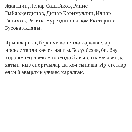
Җиһаншин, Ленар Садыйков, Ранис
Гыйләҗетдинов, Динар Кәримуллин, Илнар
Галимов, Регина Нуретдинова һәм Екатерина
Бусова яклады.
Ярышларның беренче көнендә көрәшчеләр
ирекле төрдә көч сынашты. Белүебезчә, билбау
көрәшенең ирекле төрендә 5 авырлык үлчәвендә
хатын-кыз спортчылар да көч сынаша. Ир-егетләр
өчен 8 авырлык үлчәве каралган.