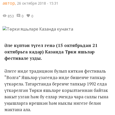
автор,
26 октября 2018 - 15:31
853
0
0
Әле күптән түгел генә (15 октябрьдан 21
октябрьга кадәр) Казанда Төрки яшьләр
фестивале узды.
Әлеге инде традицион булып киткән фестиваль
“Волга” Яшьләр үзәгендә инде бишенче тапкыр
үткәрелә. Татарстанда беренче тапкыр 1992 елда
үткәрелгән Төрки яшьләре корылтаеннан байтак
вакыт узган һәм бу еллар эчендә чара саллы гына
уңышларга ирешкән һәм ныклы нигезе белән
мактана ала.