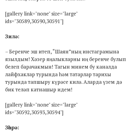
[gallery link="none" size="large"
ids="30589,30590,30591"]
Зилә:
– Беренче эш итеп, “Шаян”ның инстаграмына
язылдым! Хәзер яңалыкларны иң беренче булып
белеп барачакмын! Тагын минем бу каналда
лайфхаклар турында һәм татарлар тарихы
турында тапшыру күрәсе килә. Аларда үзем дә
бик теләп катнашыр идем!
[gallery link="none" size="large"
ids="30592,30593,30594"]
Зөһрә: