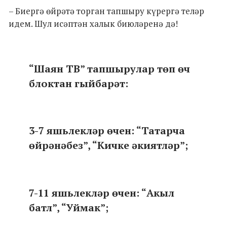
– Биергә өйрәтә торган тапшыру күрергә теләр
идем. Шул исәптән халык биюләренә дә!
“Шаян ТВ” тапшырулар төп өч
блоктан гыйбарәт:
3-7 яшьлекләр өчен: “Татарча
өйрәнәбез”, “Кичке әкиятләр”;
7-11 яшьлекләр өчен: “Акыл
батл”, “Уймак”;