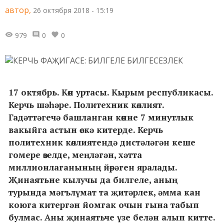
автор,
26 октября 2018 - 15:19
979
0
0
17 октябрь. Көн уртасы. Кырым республикасы.
Керчь шәһәре. Политехник көллият.
Гадәттәгечә башланган көнне 7 минутлык
вакыйга астын өскә китерде. Керчь
политехник көллиятендә дистәләгән кеше
гомере өзелде, меңләгән, хәтта
миллионлаганының йөрәген яралады.
Җинаятьне кылучы да билгеле, аның
турында мәгълүмат та җитәрлек, әмма кан
коюга китергән йомгак очын гына табып
булмас. Аны җинаятьче үзе белән алып китте.