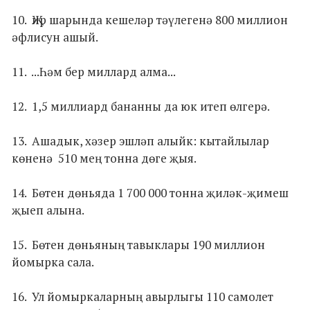
10. Җир шарында кешеләр тәүлегенә 800 миллион
әфлисун ашый.
11. ...Һәм бер миллард алма...
12. 1,5 миллиард бананны да юк итеп өлгерә.
13. Ашадык, хәзер эшләп алыйк: кытайлылар
көненә 510 мең тонна дөге җыя.
14. Бөтен дөньяда 1 700 000 тонна җиләк-җимеш
җыеп алына.
15. Бөтен дөньяның тавыклары 190 миллион
йомырка сала.
16. Ул йомыркаларның авырлыгы 110 самолет