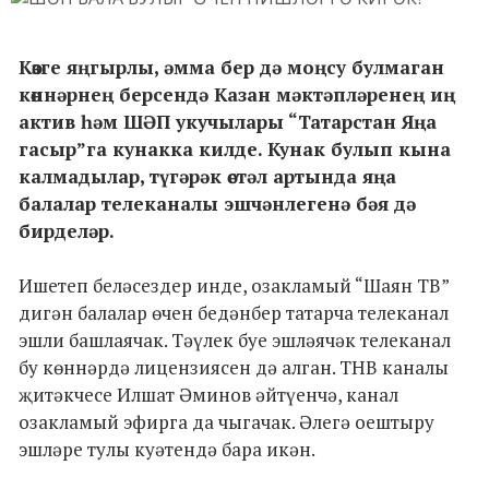
Көзге яңгырлы, әмма бер дә моңсу булмаган
көннәрнең берсендә Казан мәктәпләренең иң
актив һәм ШӘП укучылары “Татарстан Яңа
гасыр”га кунакка килде. Кунак булып кына
калмадылар, түгәрәк өстәл артында яңа
балалар телеканалы эшчәнлегенә бәя дә
бирделәр.
Ишетеп беләсездер инде, озакламый “Шаян ТВ”
дигән балалар өчен бедәнбер татарча телеканал
эшли башлаячак. Тәүлек буе эшләячәк телеканал
бу көннәрдә лицензиясен дә алган. ТНВ каналы
җитәкчесе Илшат Әминов әйтүенчә, канал
озакламый эфирга да чыгачак. Әлегә оештыру
эшләре тулы куәтендә бара икән.