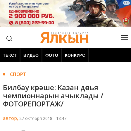
ТЕКСТ
ВИДЕО
ФОТО
КОНКУРС
СПОРТ
Билбау көрәше: Казан дөнья
чемпионнарын ачыклады /
ФОТОРЕПОРТАЖ/
автор,
27 октября 2018 - 18:47