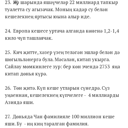
23. Җир шарында яшәүчеләр 22 миллиард тапкыр
туалетта су агызачак. Моның кадәр су белән
кешелекнең яртысы юына алыр иде.
24. Европа кешесе уртача алганда көненә 1,2-1,4
кило чүп ташлаячак.
25. Кич җитте, хәзер үзең теләгән эшләр белән дә
шөгыльләнергә була. Мәсәлән, китап укырга.
Сайлау мөмкинлеге зур: бер көн эчендә 2753 яңа
китап дөнья күрә.
26. Төн җитә. Күп кеше утларын сүнедрә. Сүз
уңаеннан, кешелекнең күпчелеге - 4 миллиарды
Азиядә яши.
27. Дөньяда Чан фамилияле 100 миллион кеше
яши. Бу - иң киң таралган фамилия.