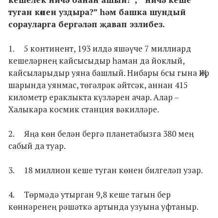
туган көнен уздыра?” һәм башка шундый
сорауларга бергәләп җавап эзлибез.
1. 5 континент, 193 илдә яшәүче 7 миллиард
кешеләрнең кайсысыдыр һаман да йоклый,
кайсыларыдыр уяна башлый. Нибары 6сы гына Җир
шарында уянмас, төгәлрәк әйтсәк, аннан 415
километр ераклыкта күзләрен ачар. Алар –
Халыкара космик станция вәкилләре.
2. Яңа көн белән бергә планетабызга 380 мең
сабый да туар.
3. 18 миллион кеше туган көнен билгеләп узар.
4. Төрмәдә утырган 9,8 кеше тагын бер
көннәренең рәшәткә артында узуына уфтаныр.