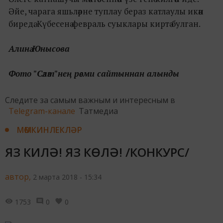
Әйе, чарага яшьләрне туплау бераз катлаулы икән
биредә. Күбесенә февраль суыклары киртә булган.
Алинә Юнысова
Фото "Сәләт"нең рәсми сайтыннан алынды
Следите за самым важным и интересным в
Telegram-канале
Татмедиа
МӨМКИНЛЕКЛӘР
ЯЗ КИЛӘ! ЯЗ КӨЛӘ! /КОНКУРС/
автор,
2 марта 2018 - 15:34
1753
0
0