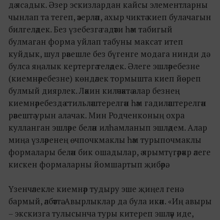
дә ясадык. Әзер эскизлардан кайсы элементларны
чынлап та тегеп, әзерләп, ахыр чиктә киеп булачагын
билгеләдек. Без үзебезгә гадәти һәм табигый
булмаган форма уйлап табуны максат итеп
куйдык, шул рәвешле без бүгенге модага нинди дә
булса яңалык кертергә теләдек. Әлеге эшләребезне
(киемнәребезне) көндәлек тормышта киеп йөреп
булмый диярлек. Ләкин киләчәктә алар безнең
киемнәребездә стильләштерелгән һәм гадиләштерелгән
рәвештә урын алачак. Мин Родченконың охра
кулланган эшләре белән илһамланып эшләдем. Алар
миңа үзләренең өчпочкмаклы һәм турыпочмаклы
формалары белән бик ошадылар, ә ярымтүгәрәкр әлеге
кискен формаларны йомшартып җибәрә.
Үзенчәлекле киемнәр тудыру эше җиңел генә
бармый, әлбәттә. Авырлыклар да була икән. «Иң авыры
– экскизга тулысынча туры китереп эшләү иде,