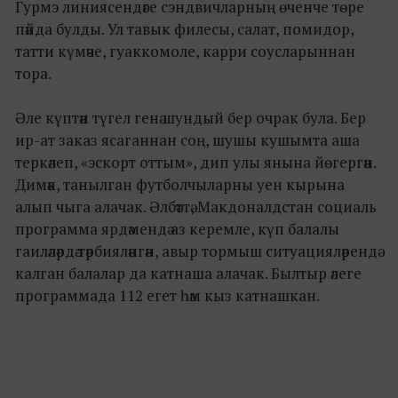
Гурмэ линиясендәге сэндвичларның өченче төре
пәйда булды. Ул тавык филесы, салат, помидор,
татти күмәче, гуаккомоле, карри соусларыннан
тора.
Әле күптән түгел генә шундый бер очрак була. Бер
ир-ат заказ ясаганнан соң, шушы кушымта аша
теркәлеп, «эскорт оттым», дип улы янына йөгергән.
Димәк, танылган футболчыларны уен кырына
алып чыга алачак. Әлбәттә, Макдоналдстан социаль
программа ярдәмендә аз керемле, күп балалы
гаиләләрдә тәрбияләнгән, авыр тормыш ситуацияләрендә
калган балалар да катнаша алачак. Былтыр әлеге
программада 112 егет һәм кыз катнашкан.