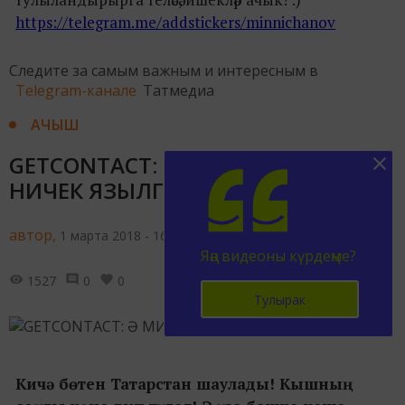
https://telegram.me/addstickers/minnichanov
Следите за самым важным и интересным в
Telegram-канале
Татмедиа
АЧЫШ
GETCONTACT: Ә МИН СИНДӘ
НИЧЕК ЯЗЫЛГАН?
автор,
1 марта 2018 - 16:25
Яңа видеоны күрдеңме?
1527
0
0
Тулырак
Кичә бөтен Татарстан шаулады! Кышның