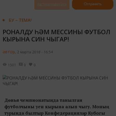
Авторизоваться
Отправить
БУ – ТЕМА!
РОНАЛДУ ҺӘМ МЕССИНЫ ФУТБОЛ
КЫРЫНА СИН ЧЫГАР!
автор,
2 марта 2018 - 16:54
1501
0
0
Дөнья чемпионатында танылган
футболчыны уен кырына алып чыгу. Моның
турында былтыр Конфедерацияләр Кубогы