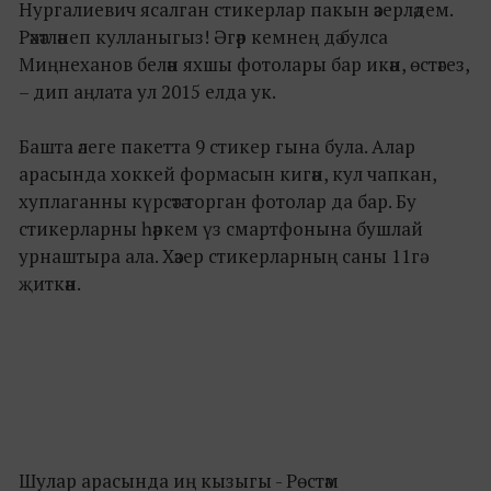
Нургалиевич ясалган стикерлар пакын әзерләдем.
Рәхәтләнеп кулланыгыз! Әгәр кемнең дә булса
Миңнеханов белән яхшы фотолары бар икән, өстәгез,
– дип аңлата ул 2015 елда ук.
Башта әлеге пакетта 9 стикер гына була. Алар
арасында хоккей формасын кигән, кул чапкан,
хуплаганны күрсәтә торган фотолар да бар. Бу
стикерларны һәркем үз смартфонына бушлай
урнаштыра ала. Хәзер стикерларның саны 11гә
җиткән.
Шулар арасында иң кызыгы - Рөстәм