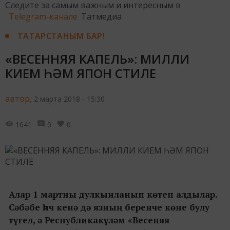
Следите за самым важным и интересным в
Telegram-канале
Татмедиа
ТАТАРСТАНЫМ БАР!
«ВЕСЕННЯЯ КАПЕЛЬ»: МИЛЛИ
КИЕМ ҺӘМ ЯПОН СТИЛЕ
автор,
2 марта 2018 - 15:30
1641
0
0
Алар 1 мартны дулкынланып көтеп алдылар.
Сәбәбе һич кенә дә язның беренче көне булу
түгел, ә Республикакүләм «Весеняя