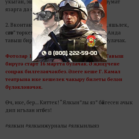
укыган, эшләгән урыныңны турында мәгълүмат
язарга да онытма.
2. Вконтактеда “ЯЛКЫН журналы - иҗат, яшьлек,
сәләт” төркеменә
https://vk.com/yalkyn
кер. Анда
тавыш бирү турында барлык мәгълүмат булачак.
Фотолар 15 мартка кадәр кабул ителә. Тавыш
бирүгә старт 16 мартта булачак. Ә җиңүчене
соңрак билгеләячәкбез. Әлеге кеше Г. Камал
театрына ике кешелек чакыру билеты белән
бүләкләнәчәк.
Өч, ике, бер... Киттек! “Ялкын”лы яз” бәйгесен ачык
дип игълан итәбез!
#ялкын #ялкынжурналы #ялкынлыяз