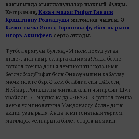
вакытында хыялланучылар шактый булды.
Хәтерләсәң,
Казан малае Рифат Ганиев
Криштиану Роналдуны
җитәкләп чыкты. Ә
Казан кызы Әнисә Гарипова футбол кырына
Игорь Акинфеев
бергә атлады.
Футбол яратучы булсаң, «Минем поезд узган
инде», дип авыр суларга ашыкма! Алда безне
футбол буенча дөнья чемпионаты көтә. Димәк,
бөтенебездә Рифат белән Әнисә уңышын кабатлау
мөмкинлеге бар. Ә кем белә бәлки син дә Месси,
Неймар, Роналдуны җитәкләп алып чыгарсың. Шул
уңайдан, 31 мартка кадәр «FIFA2018 футбол буенча
дөнья чемпионатына Макдоналдс белән» дигән
акция уздырыла. Анда чемпионатның төркем
матчлары уеннарына билет отарга мөмкин.