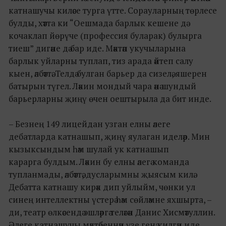
катнашучы киләсе турга үтте. Сорауларның төрлесе
булды, хәтта ки “Оешмада барлык кешене дә
кочаклап йөрүче (профессия буларак) булырга
тиеш” дигәне дә бар иде. Мәктәп укучыларына
барлык уйларны туплап, тиз арада әйтеп салу
кыен, әлбәттә. Телдә булган барьер да сизелә, яшерен
батырын түгел. Ләкин мондый чара әнә шундый
барьерларны җиңү өчен оештырыла да бит инде.
– Безнең 149 лицейдан узган елны әлеге
дебатларда катнашып, җиңү яулаган иделәр. Мин
кызыксындым һәм шулай ук катнашып
карарга булдым. Ләкин бу елны әлегә команда
тупланмады, әлбәттә, дусларымны җыясым килә.
Дебатта катнашу кирәк дип уйлыйм, чөнки ул
синең интеллектны үстерә һәм сөйләмне яхшырта, –
ди, театр өлкәсендә эшләргә теләгән Данис Хисмәтуллин.
Әлеге катнашучы мәктәбеннән үзе генә килгән иде.