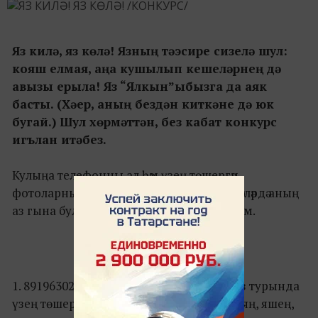
Яз килә, яз көлә! Язның тәэсире сизелә шул:
кояш елмая, аңа кушылып кешеләрнең дә
авызы ерыла! Яз “Ялкын”ыбызга да аяк
басты. (Хәер, аның бездән киткәне дә юк
бугай.) Шул хөрмәттән, без кабат конкурс
игълан итәбез.
Кулыңа телефонны ал һәм үзең төшергән
фотоларны карап чык әле. ЯЗ! Әлеге сурәтләрдә аның
аз гына булса да чагылышы булуы мөһим.
Бәйге этаплары:
1. 89196302843 номерына WhatsAppка яз турында
үзең төшергән фото җибәр. Исем-фамилияң, яшең,