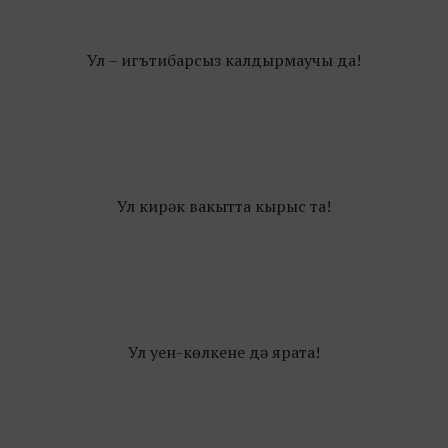
Ул – игътибарсыз калдырмаучы да!
Ул кирәк вакытта кырыс та!
Ул уен-көлкене дә ярата!