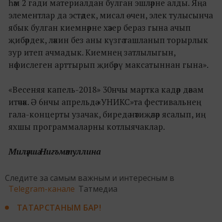
һәм 2 гади материалдан булган эшләрне алды. Яңа
элементлар да эстәдек, мисал өчен, элек тулысынча
ябык булган киемнәрне хәзер бераз гына ачып
җибәрдек, ләкин без аны күзгә ташланып торырлык
зур итеп ачмадык. Киемнең затлылыгын,
нәфислеген арттырып җибәрү максатыннан гына».
«Весеняя капель-2018» 30нчы мартка кадәр дәвам
итәчәк. Ә 6нчы апрельдә «УНИКС»та фестивальнең
гала-концерты узачак, биредә нәтиҗәләр ясалып, иң
яхшы программаларны котлыячаклар.
Миләүшә Нигъмәтуллина
Следите за самым важным и интересным в
Telegram-канале
Татмедиа
ТАТАРСТАНЫМ БАР!