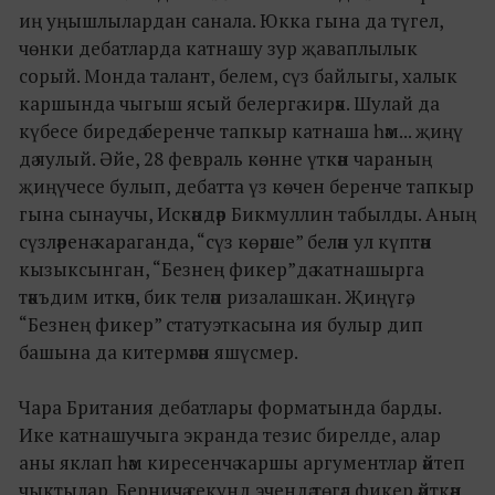
иң уңышлылардан санала. Юкка гына да түгел,
чөнки дебатларда катнашу зур җаваплылык
сорый. Монда талант, белем, сүз байлыгы, халык
каршында чыгыш ясый белергә кирәк. Шулай да
күбесе биредә беренче тапкыр катнаша һәм... җиңү
дә яулый. Әйе, 28 февраль көнне үткән чараның
җиңүчесе булып, дебатта үз көчен беренче тапкыр
гына сынаучы, Искәндәр Бикмуллин табылды. Аның
сүзләренә караганда, “сүз көрәше” белән ул күптән
кызыксынган, “Безнең фикер”дә катнашырга
тәкъдим иткәч, бик теләп ризалашкан. Җиңүгә,
“Безнең фикер” статуэткасына ия булыр дип
башына да китермәгән яшүсмер.
Чара Британия дебатлары форматында барды.
Ике катнашучыга экранда тезис бирелде, алар
аны яклап һәм киресенчә каршы аргументлар әйтеп
чыктылар. Берничә секунд эчендә төгәл фикер әйткән