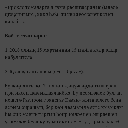
- ирекле темаларга я язма рәвештә әзерләнгән (мәкалә,
әңгәмә, шигырь, хикәя һ.б.), яисә видеосюжет көтеп
калабыз.
Бәйге этаплары:
1. 2018 елның 15 мартыннан 15 майга кадәр эшләр
кабул ителә.
2. Бүләкләү тантанасы (сентябрь ае).
Бүләкләр дигәннән, быел төп җиңүчеләрдән тыш гран-
при иясен дә ачыклаячакбыз! Бу исемгә лаек булган
кешегә «Газпром трансгаз Казан» җитәкчелеге белән
аерым очрашып, бер көн дәвамында әлеге кызыклы
һәм бик мавыктыргыч һөнәр ияләренең эш рәвешен
үз күзләре белән күрү мөмкинлеге тудырылачак. Ә