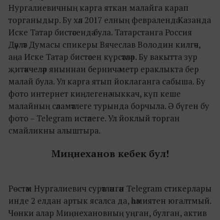
Нургалиевичның карга яткан малайга карап
торганыдыр. Бу хәл 2017 елның февралендә Казанда
Иске Татар бистәсендә була. Татарстанга Россия
Дәүләт Думасы спикеры Вячеслав Володин килгәч,
аңа Иске Татар бистәсен күрсәтәләр. Бу вакытта зур
җитәкчеләр яныннан берничә метр ераклыкта бер
малай була. Ул карга ятып йоклаганга сабыша. Бу
фото интернет киңлегенә чыккач, күп кеше
малайның сәламәтлеге турында борчыла. Ә бүген бу
фото – Telegram истәлеге. Ул йоклый торган
смайликны алыштыра.
Миңнеханов кебек бул!
Рөстәм Нургалиевич сурәтләнгән Telegram стикерлары
инде 2 елдан артык ясалса да, әһәмиятен югалтмый.
Чөнки алар Миңнехановның уңган, булган, актив