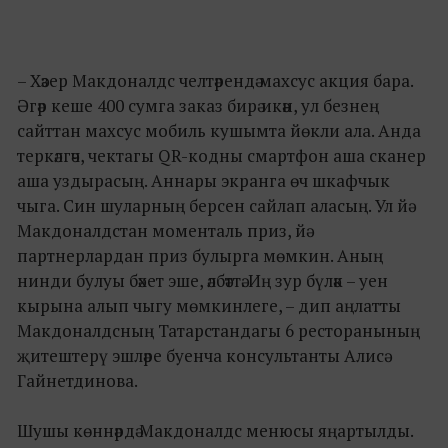
– Хәзер Макдоналдс челтәрендә махсус акция бара.
Әгәр кеше 400 сумга заказ бирә икән, ул безнең
сайттан махсус мобиль кушымта йөкли ала. Анда
теркәлгәч, чектагы QR-кодны смартфон аша сканер
аша уздырасың. Аннары экранга өч шкафчык
чыга. Син шуларның берсен сайлап аласың. Ул йә
Макдоналдстан моменталь приз, йә
партнерлардан приз булырга мөмкин. Аның
нинди булуы бәхет эше, әлбәттә. Иң зур бүләк – уен
кырына алып чыгу мөмкинлеге, – дип аңлатты
Макдоналдсның Татарстандагы 6 ресторанының
җитештерү эшләре буенча консультанты Алисә
Гайнетдинова.
Шушы көннәрдә Макдоналдс менюсы яңартылды.