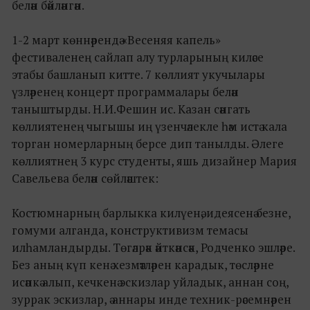
белән бәйләнгән.
1-2 март көннәрендә «Весеняя капель»
фестиваленең сайлап алу турларының киләсе
этабы башланып китте. 7 көллият укучылары
үзләренең концерт программалары белән
таныштырды. Н.И.Фешин ис. Казан сәнгать
көллиятенең чыгышы иң үзенчәлекле һәм истә кала
торган номерларның берсе дип танылды. Әлеге
көллиятнең 3 курс студенты, яшь дизайнер Мария
Савельева белән сөйләштек:
Костюмнарның барлыкка килүенә, идеясенә безне,
гомуми алганда, конструктивизм темасы
илһамландырды. Төгәлрәк әйткәнсәк, Родченко эшләре.
Без аның күп кенә хезмәтләрен карадык, төсләрне
исәпкә алып, кечкенә эскизлар уйладык, аннан соң,
зуррак эскизлар, ә аннары инде техник-рәсемнәрен