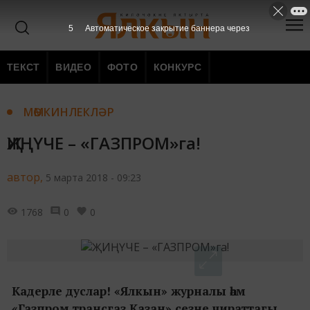
4
Автоматическое закрытие баннера через
ТЕКСТ
ВИДЕО
ФОТО
КОНКУРС
МӨМКИНЛЕКЛӘР
ҖИҢҮЧЕ – «ГАЗПРОМ»га!
автор,
5 марта 2018 - 09:23
1768
0
0
Кадерле дуслар! «Ялкын» журналы һәм
«Газпром трансгаз Казан» сезне чираттагы