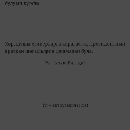
булуын күрсәтә.
Хәер, шушы стикерларга карагач та, Президентның
яраткан шөгыльләрен дә чамалап була.
Ул – хоккейчы да!
Ул – автоузышчы да!