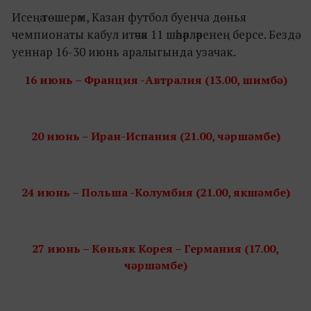
Исеңә төшерәм, Казан футбол буенча дөнья
чемпионаты кабул итәчәк 11 шәһәрләренең берсе. Бездә
уеннар 16-30 июнь аралыгында узачак.
16 июнь – Франция -Автралия (13.00, шимбә)
20 июнь – Иран-Испания (21.00, чәршәмбе)
24 июнь – Польша -Колумбия (21.00, якшәмбе)
27 июнь – Көньяк Корея – Германия (17.00,
чәршәмбе)