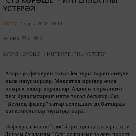
ҮСТЕРӘ?!
автор,
2 марта 2018 - 16:14
1464
0
0
Алар - үз фикерен төгәл һәм туры бәреп әйтүче
кыю яшүсмерләр. Максатка ирешер өчен
ахырга кадәр көрәшләр. Алдагы тормышта
кем буласыларын инде төгәл беләләр. Сүз
“Безнең фикер” татар телендәге дебатларда
катнашучылар турында бара.
28 февраль көнне “Сәләт” йортында дебатларның IV
Лигасы башланды. “Сәләт” оешмасында әлеге проект