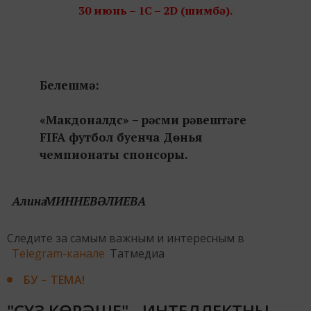
30 июнь – 1С – 2D (шимбә).
Белешмә:
«Макдоналдс» – рәсми рәвештәге
FIFA футбол буенча Дөнья
чемпионаты спонсоры.
Алинә МИННЕВӘЛИЕВА
Следите за самым важным и интересным в
Telegram-канале
Татмедиа
БУ – ТЕМА!
"СҮЗ КӨРӘШЕ" - ИНТЕЛЛЕКТНЫ