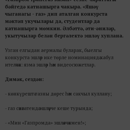
бәйгедә катнашырга чакыра. «Яшәү
чыганагы - газ» дип аталган конкурста
мәктәп укучылары да, студентлар да
катнашырга мөмкин. Әлбәттә, әти-әниләр,
укытучылар белән бергәлектә эшләү хуплана.
Узган елгыдан аермалы буларак, быелгы
конкурста эшләр ике төрле номинациядә кабул
ителәчәк: язма эшләр һәм видеосюжетлар.
Димәк, сездән:
- көнкүрештә газны дөрес һәм сакчыл куллану;
- газ сәнәгатендә эшләүче кеше турында;
- «Мин «Газпромда» эшләячәкмен!»;