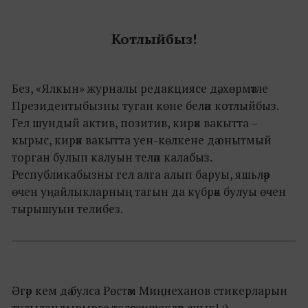
Котлыйбыз!
Без, «Ялкын» журналы редакциясе дә, хөрмәтле
Президентыбызны туган көне белән котлыйбыз.
Гел шундый актив, позитив, кирәк вакытта –
кырыс, кирәк вакытта уен-көлкене дә онытмый
торган булып калуын теләп калабыз.
Республикабызны гел алга алып баруы, яшьләр
өчен уңайлыкларның тагын да күбрәк булуы өчен
тырышуын телибез.
Әгәр кем дә булса Рөстәм Миңнеханов стикерларын
тулыландырырга теләсә, ишекләр ачык! :)