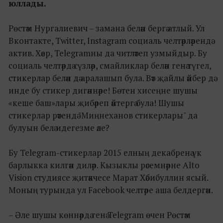
юллады.
Рөстәм Нургалиевич – замана белән бергә атлый. Ул
Вконтакте, Twitter, Instagram социаль челтәрләрендә
актив. Хәер, Telegramны да читләтеп узмыйдыр. Бу
социаль челтәрдә сүзләр, смайликлар белән генә түгел,
стикерлар белән дә аралашып була. Вәт җайлы әйбер дә
инде бу стикер дигәннәре! Бөтен хисеңне шушы
«кеше баш»лары җибәреп әйтергә була! Шушы
стикерлар рәтендә "Миңнеханов стикерлары" да
булуын белә идегезме әле?
Бу Telegram-стикерлар 2015 елның декабренә үк
барлыкка килгән диләр. Кызыклы рәсемнәрне Alto
Vision студиясе җитәкчесе Марат Хәбибуллин ясый.
Моның турында ул Facebook челтәре аша белдергән.
– Әле шушы көннәрдә генә Telegram өчен Рөстәм