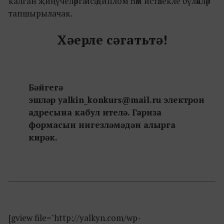
калган җиңүчеләргә исә диплом һәм истәлекле бүләкләр
тапшырылачак.
Хәерле сәгатьтә!
Бәйгегә
эшләр yalkin_konkurs@mail.ru электрон
адресына кабул ителә. Гариза
формасын нигезләмәдән алырга
кирәк.
[gview file="http://yalkyn.com/wp-