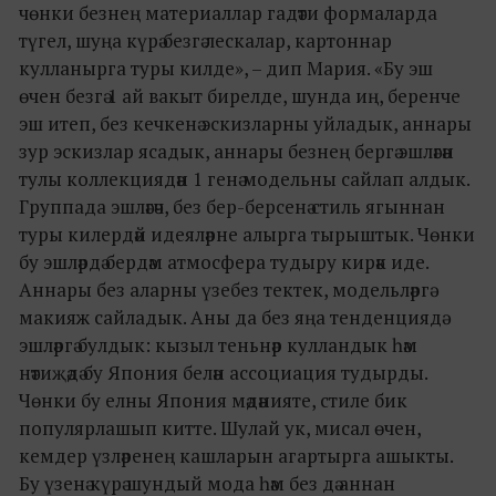
чөнки безнең материаллар гадәти формаларда
түгел, шуңа күрә безгә лескалар, картоннар
кулланырга туры килде», – дип Мария. «Бу эш
өчен безгә 1 ай вакыт бирелде, шунда иң, беренче
эш итеп, без кечкенә эскизларны уйладык, аннары
зур эскизлар ясадык, аннары безнең бергә эшләгән
тулы коллекциядән 1 генә модельны сайлап алдык.
Группада эшләгәч, без бер-берсенә стиль ягыннан
туры килердәй идеяләрне алырга тырыштык. Чөнки
бу эшләрдә бердәм атмосфера тудыру кирәк иде.
Аннары без аларны үзебез тектек, модельләргә
макияж сайладык. Аны да без яңа тенденциядә
эшләргә булдык: кызыл теньнәр кулландык һәм
нәтиҗәдә бу Япония белән ассоциация тудырды.
Чөнки бу елны Япония мәдәнияте, стиле бик
популярлашып китте. Шулай ук, мисал өчен,
кемдер үзләренең кашларын агартырга ашыкты.
Бу үзенә күрә шундый мода һәм без дә аннан