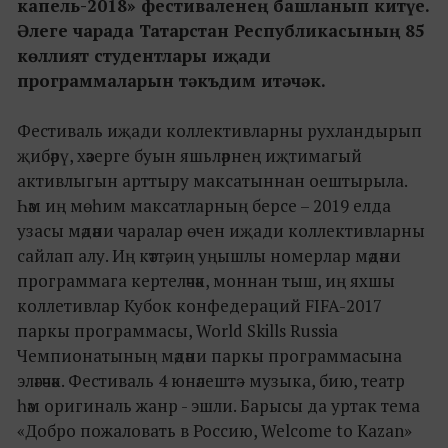
капель-2018» фестиваленең башланып китүе.
Әлеге чарада Татарстан Республикасының 85
көллият студентлары иҗади
программаларын тәкъдим итәчәк.
Фестиваль иҗади коллективларны рухландырып
җибәрү, хәзерге буын яшьләрнең иҗтимагый
активлыгын арттыру максатыннан оештырыла.
Һәм иң мөһим максатларның берсе – 2019 елда
узасы мәдәни чаралар өчен иҗади коллективларны
сайлап алу. Иң кәттә, иң уңышлы номерлар мәдәни
программага кертеләчәк, моннан тыш, иң яхшы
коллетивлар Кубок конфедераций FIFA-2017
паркы программасы, World Skills Russia
Чемпионатының мәдәни паркы программасына
эләгәчәк. Фестиваль 4 юнәлештә - музыка, бию, театр
һәм оригиналь жанр - эшли. Барысы да уртак тема
«Добро пожаловать в Россию, Welcome to Kazan»