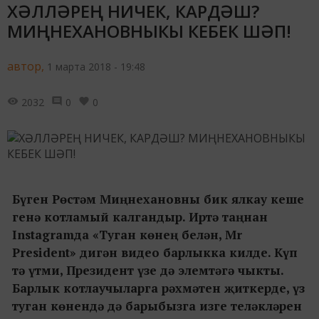
ХӘЛЛӘРЕҢ НИЧЕК, КАРДӘШ?
МИҢНЕХАНОВНЫКЫ КЕБЕК ШӘП!
автор,
1 марта 2018 - 19:48
2032
0
0
Бүген Рөстәм Миңнехановны бик ялкау кеше
генә котламый калгандыр. Иртә таңнан
Instagramда «Туган көнең белән, Mr
President» дигән видео барлыкка килде. Күп
тә үтми, Президент үзе дә элемтәгә чыкты.
Барлык котлаучыларга рәхмәтен җиткерде, үз
туган көнендә дә барыбызга изге теләкләрен