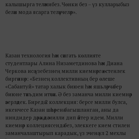
калышырга теләмибез. Чөнки без – үз кулларыбыз
белән мода ясарга теләүчеләр».
Казан технология һәм сәнгать көллияте
студентлары Алина Низаметдинова һәм Диана
Черкова исә үзебезнең милли киемнәргә өстенлек
биргәннәр: «Безнең коллективның бер өлеше
«Сабантуй» татар халык биюен һәм яшьләрчә бер
биюне тәкъдим итәчәк. Ә без заманча милли киемнәр
әзерләдек. Биредә 2 коллекция: берсе милли булса,
икенчесе Казан шәһәренә багышланган, аны да
ниндидер дәрәҗәдә милли дип әйтер идем. Милли
киемнәр коллециясендә без, элеккеге кием стилен
заманчалаштырып карадык, үз эченә ул 2 мехлы