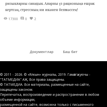
ризыкларны санадык. Аларны үз рационыңа ешрак
кертсәң, стрессның ни икәнен белмәссең!
17300
0
2
Документлар
Баш бит
© 2011 - 2026. © «Ялкын» журналы, 2019. Гамәлгә куючы -
"ТАТМЕДИА" АҖ. Все права защищены.
© ТАТМЕДИА. Все материалы, размещенные на сайте,
защищены законом.
Перепечатка, воспроизведение и распространение в любом
объеме информации,
размещенной на сайте, возможна только с письменного