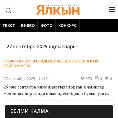
ТЕКСТ
ВИДЕО
ФОТО
КОНКУРС
27 сентябрь 2025 яңалыклары
«РЕАКТОР» АРТ-РЕЗИДЕНЦИЯСЕ ҮЗЕНЕҢ 5 ЕЛЛЫГЫН
БӘЙРӘМ ИТӘ!
27 сентября 2025 - 14:16
573
0
0
25 нче сентябрь көнне яңартыла торган Химиклар
мәдәният йортында ябык пресс-бранч булып узды.
БЕЛМИ КАЛМА