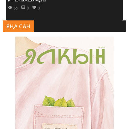
65
0
0
ЯҢА САН