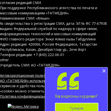
согласия редакций СМИ.
При поддержке Республиканского агентства по печати и
массовым коммуникациям «ТАТМЕДИА».
Наименование СМИ: «Ялкын»
№ свидетельства о регистрации СМИ, дата: ЭЛ № ФС 77-67938
выдано Федеральной службой по надзору в сфере связи,
информационных технологий и массовых коммуникаций
ФИО главного редактора: Энҗе Алмаз кызы Габдуллина
Адрес редакции: 420066, Россия Федерациясе, Татарстан
Республикасы, Казан, Декабристлар ур., 2нче йорт
Телефон редакции: +7 (843) 222-06-01
other
Учредитель СМИ: АО «ТАТМЕДИА»
Антикоррупционная политика
АО «ТАТМЕДИА» использует «cookie»
для персонализации
сервисов и удобства пользователей сайтом. Использование
«cookie» можно отменить в настройках браузера.
Яңа видеоны күрдеңме?
Политика конфиденциальности
12+
Тулырак