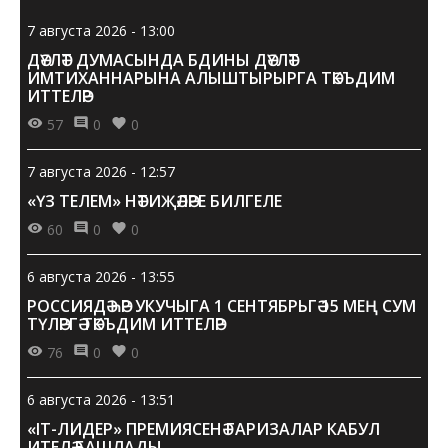
7 августа 2026 - 13:00
ДӘҮЛӘТ ДУМАСЫНДА БДИНЫ ДӘҮЛӘТ
ИМТИХАННАРЫНА АЛЫШТЫРЫРГА ТӘКЪДИМ
ИТТЕЛӘР
57
0
0
7 августа 2026 - 12:57
«ҮЗ ТЕЛЕМ» НӘТИҖӘЛӘРЕ БИЛГЕЛЕ
60
0
0
6 августа 2026 - 13:55
РОССИЯДӘ ҺӘР УКУЧЫГА 1 СЕНТЯБРЬГӘ 15 МЕҢ СУМ
ТҮЛӘРГӘ ТӘКЪДИМ ИТТЕЛӘР
76
0
0
6 августа 2026 - 13:51
«IT-ЛИДЕР» ПРЕМИЯСЕНӘ ГАРИЗАЛАР КАБУЛ
ИТЕЛӘ БАШЛАДЫ