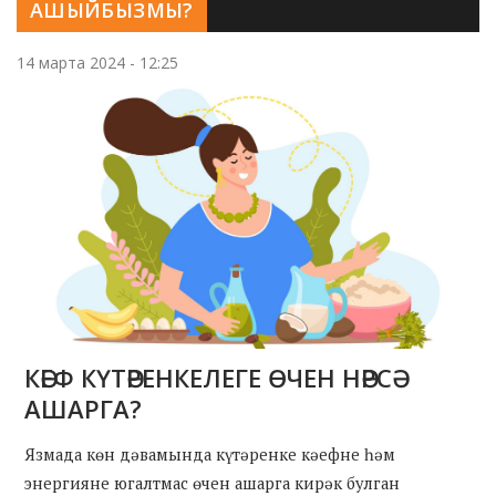
АШЫЙБЫЗМЫ?
14 марта 2024 - 12:25
КӘЕФ КҮТӘРЕНКЕЛЕГЕ ӨЧЕН НӘРСӘ
АШАРГА?
Язмада көн дәвамында күтәренке кәефне һәм
энергияне югалтмас өчен ашарга кирәк булган