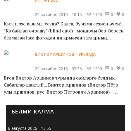
КИТАП ЭЗЕ
22 октября 2016 - 10:15
1153
0
0
Китап эзе каламы сездә? Калса, бу язма сезнең өчен!
"Күз бәйләп очрашу" (blind date) - моңарчы бер-берсен
белмәгән һәм фотодан да күрмәгән затларның
очрашуы. Кеше белән кешенең, мәсәлән, кеше белән
по...
ВИКТОР АРШИНОВ ТУРЫНДА
22 октября 2016 - 07:56
1290
0
0
Бүген Виктор Аршинов турында сөйләргә булдык.
Сәбәпләр шактый... Виктор Аршинов (Виктор Пётр
улы Аршинов, рус. Виктор Петрович Аршинов) –
рәссам. Татарстанның атказанган сәнгать эшлеклесе
(1993). Тата...
БЕЛМИ КАЛМА
6 августа 2026 - 13:55