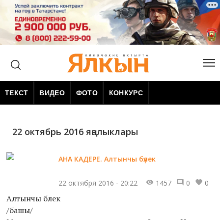
ТЕКСТ
ВИДЕО
ФОТО
КОНКУРС
22 октябрь 2016 яңалыклары
АНА КАДЕРЕ. Алтынчы бүлек
22 октября 2016 - 20:22
1457
0
0
Алтынчы бүлек
/башы/