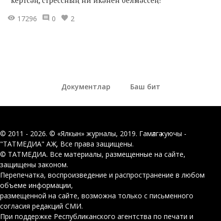
кертсәң, стрессның ни икәнен белмәссең!
17296
0
2
Документлар
Баш бит
© 2011 - 2026. © «Ялкын» журналы, 2019. Гамәлгә куючы -
"ТАТМЕДИА" АҖ. Все права защищены.
© ТАТМЕДИА. Все материалы, размещенные на сайте,
защищены законом.
Перепечатка, воспроизведение и распространение в любом
объеме информации,
размещенной на сайте, возможна только с письменного
согласия редакций СМИ.
При поддержке Республиканского агентства по печати и