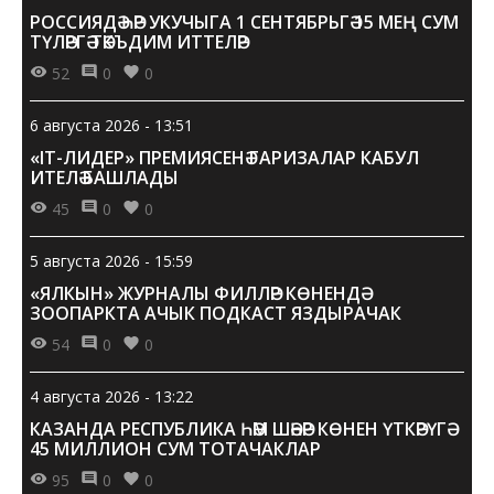
РОССИЯДӘ ҺӘР УКУЧЫГА 1 СЕНТЯБРЬГӘ 15 МЕҢ СУМ
ТҮЛӘРГӘ ТӘКЪДИМ ИТТЕЛӘР
52
0
0
6 августа 2026 - 13:51
«IT-ЛИДЕР» ПРЕМИЯСЕНӘ ГАРИЗАЛАР КАБУЛ
ИТЕЛӘ БАШЛАДЫ
45
0
0
5 августа 2026 - 15:59
«ЯЛКЫН» ЖУРНАЛЫ ФИЛЛӘР КӨНЕНДӘ
ЗООПАРКТА АЧЫК ПОДКАСТ ЯЗДЫРАЧАК
54
0
0
4 августа 2026 - 13:22
КАЗАНДА РЕСПУБЛИКА ҺӘМ ШӘҺӘР КӨНЕН ҮТКӘРҮГӘ
45 МИЛЛИОН СУМ ТОТАЧАКЛАР
95
0
0