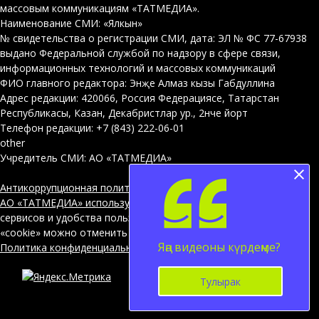
массовым коммуникациям «ТАТМЕДИА».
Наименование СМИ: «Ялкын»
№ свидетельства о регистрации СМИ, дата: ЭЛ № ФС 77-67938
выдано Федеральной службой по надзору в сфере связи,
информационных технологий и массовых коммуникаций
ФИО главного редактора: Энҗе Алмаз кызы Габдуллина
Адрес редакции: 420066, Россия Федерациясе, Татарстан
Республикасы, Казан, Декабристлар ур., 2нче йорт
Телефон редакции: +7 (843) 222-06-01
other
Учредитель СМИ: АО «ТАТМЕДИА»
Антикоррупционная политика
АО «ТАТМЕДИА» использует «cookie»
для персонализации
сервисов и удобства пользователей сайтом. Использование
«cookie» можно отменить в настройках браузера.
Яңа видеоны күрдеңме?
Политика конфиденциальности
Тулырак
12+