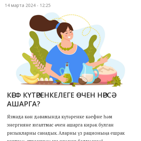
14 марта 2024 - 12:25
КӘЕФ КҮТӘРЕНКЕЛЕГЕ ӨЧЕН НӘРСӘ
АШАРГА?
Язмада көн дәвамында күтәренке кәефне һәм
энергияне югалтмас өчен ашарга кирәк булган
ризыкларны санадык. Аларны үз рационыңа ешрак