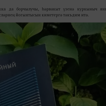
кка да борчылучы, һәрвакыт үзенә куркыныч я
сләрнең йогынтысын киметергә тәкъдим итә.