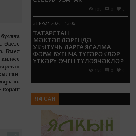
108
0
0
31 июля 2026 - 13:06
ТАТАРСТАН
 буенча
МӘКТӘПЛӘРЕНДӘ
. Әлеге
УКЫТУЧЫЛАРГА ЯСАЛМА
а. Быел
ФӘҺЕМ БУЕНЧА ТҮГӘРӘКЛӘР
 киләсе
ҮТКӘРҮ ӨЧЕН ТҮЛӘЯЧӘКЛӘР
тарстан
150
0
0
ылган.
зларына
» көрәш
ЯҢА САН