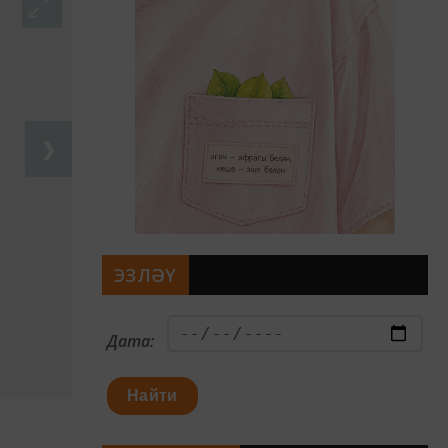
❯
ЭЗЛӘҮ
Дата:
Найти