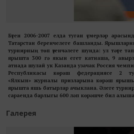
Бүген 2006-2007 елда туган үсмерләр арасы
Татарстан беренчелеге башланды. Ярышларны
турнирның төп үзенчәлеге шунда: ул тәүге 
ярышта 300 гә якын егет катнаша, 9 авырл
атнада шулай ук Казанда узачак Россия чем
Республикасы көрәш федерациясе 2 т
«Ялкын» журналы призларына көрәш ярышы 
ярышта яшь батырлар ачыклана. Әлеге турнирд
сараенда барлыгы 600 ләп көрәшче бил алыша
Галерея