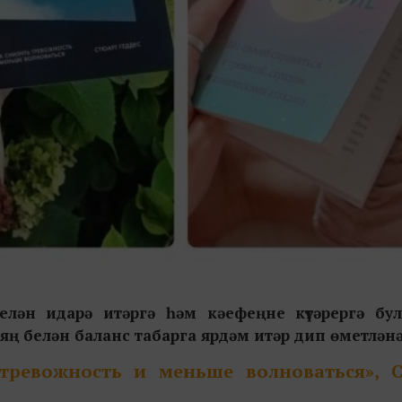
белән идарә итәргә һәм кәефеңне күтәрергә б
яң белән баланс табарга ярдәм итәр дип өметләнә
 тревожность и меньше волноваться», 