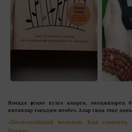
Язмада үзеңне кулга алырга, эмоцияләрең 
китаплар тәкъдим итәбез. Алар сиңа эчке дөнь
«Беспокойный человек. Как снизить
Геддес