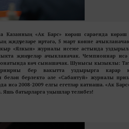
нда Казанның «Ак Барс» көрәш сараенда көрәш
ң җидүчеләре иртәгә, 5 март көнне ачыкланачак
тапкыр «Ялкын» журналы исеме астында уздырыл
ыкта җиңүчеләр ачыкланачак. Чемпионнар исә
пионатында көч сынашачак. Шунысы кызыклы: Та
урнирны бер вакытта уздырырга карар к
белән берлектә әле «Сабантуй» журналы при
а исә 2008-2009 елгы егетләр катнаша. «Ак Барс
. Яшь батырларга уңышлар телибез!