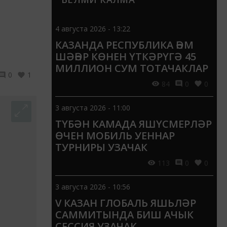
4 августа 2026 - 13:22
КАЗАНДА РЕСПУБЛИКА ҺӘМ
ШӘҺӘР КӨНЕН ҮТКӘРҮГӘ 45
МИЛЛИОН СУМ ТОТАЧАКЛАР
0
1
84
0
0
3 августа 2026 - 11:00
ТҮБӘН КАМАДА ЯШҮСМЕРЛӘР
ӨЧЕН МОБИЛЬ УЕННАР
ТУРНИРЫ УЗАЧАК
113
0
0
3 августа 2026 - 10:56
V КАЗАН ГЛОБАЛЬ ЯШЬЛӘР
САММИТЫНДА БИШ АЧЫК
СЕССИЯ УЗАЧАК