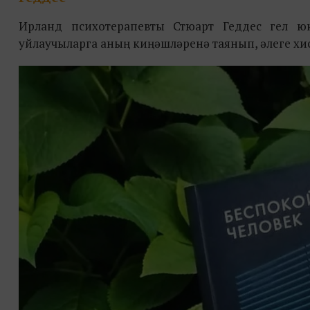
Ирланд психотерапевты Стюарт Геддес гел ю
уйлаучыларга аның киңәшләренә таянып, әлеге хи