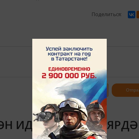
Поделиться:
Авторизоваться
Отпра
ӘН ИДАРӘ ИТӘРГӘ ЯРД