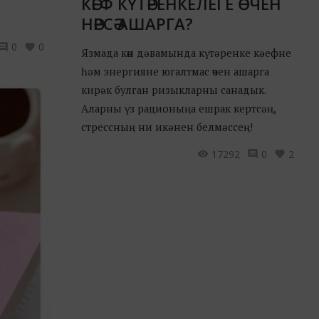
КӘЕФ КҮТӘРЕНКЕЛЕГЕ ӨЧЕН
НӘРСӘ АШАРГА?
0
0
Язмада көн дәвамында күтәренке кәефне
һәм энергияне югалтмас өчен ашарга
кирәк булган ризыкларны санадык.
Аларны үз рационыңа ешрак кертсәң,
стрессның ни икәнен белмәссең!
17292
0
2