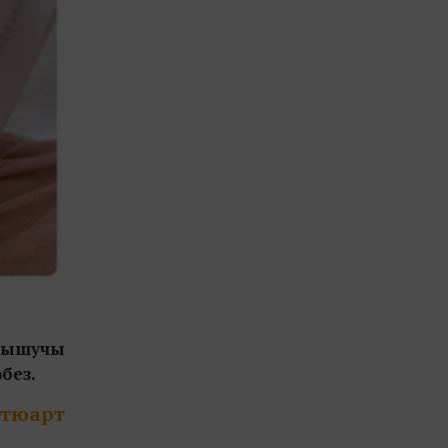
улышучы
без.
Стюарт