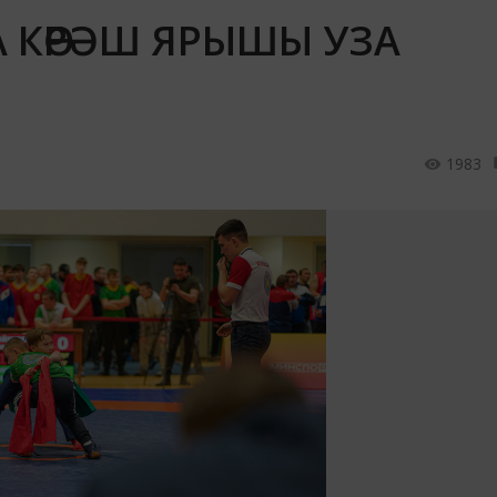
 КӨРӘШ ЯРЫШЫ УЗА
1983