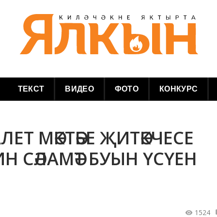
ТЕКСТ
ВИДЕО
ФОТО
КОНКУРС
ЕТ МӘКТӘБЕ ҖИТӘКЧЕСЕ
Н СӘЛАМӘТ БУЫН ҮСҮЕН
1524