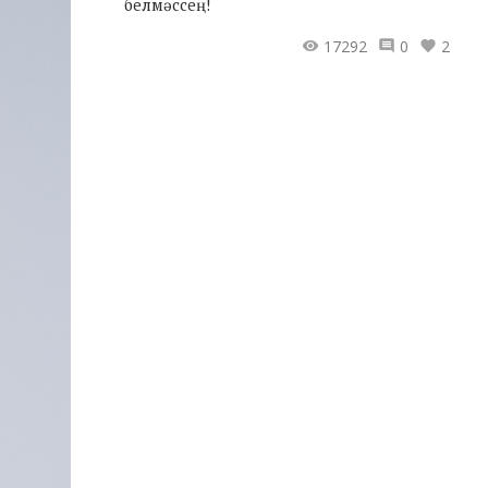
белмәссең!
17292
0
2