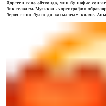
Дөресен генә әйткәндә, мин бу нәфис сәнга
бик теләдем. Музыкаль-хореографик образл
бераз гына булса да кагыласым килде. Аның