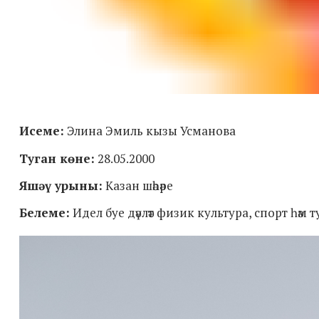
Исеме:
Элина Эмиль кызы Усманова
Туган көне:
28.05.2000
Яшәү урыны:
Казан шәһәре
Белеме:
Идел буе дәүләт физик культура, спорт һәм