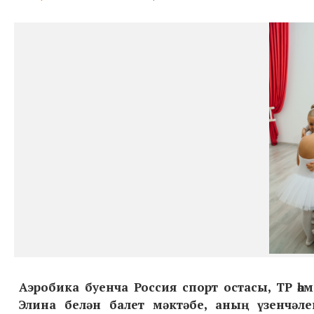
Аэробика буенча Россия спорт остасы, ТР һ
Элина белән балет мәктәбе, аның үзенчәле