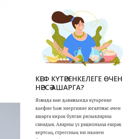
КӘЕФ КҮТӘРЕНКЕЛЕГЕ ӨЧЕН
НӘРСӘ АШАРГА?
Язмада көн дәвамында күтәренке
кәефне һәм энергияне югалтмас өчен
ашарга кирәк булган ризыкларны
санадык. Аларны үз рационыңа ешрак
кертсәң, стрессның ни икәнен