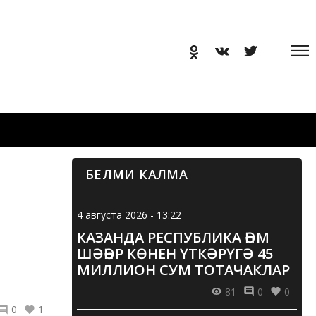
БЕЛМИ КАЛМА
4 августа 2026 - 13:22
КАЗАНДА РЕСПУБЛИКА ҺӘМ
ШӘҺӘР КӨНЕН ҮТКӘРҮГӘ 45
МИЛЛИОН СУМ ТОТАЧАКЛАР
81
0
0
0
1