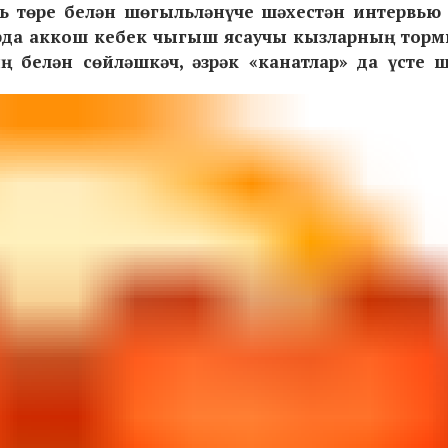
ть төре белән шөгыльләнүче шәхестән интервью
арда аккош кебек чыгыш ясаучы кызларның то
 белән сөйләшкәч, әзрәк «канатлар» да үсте 