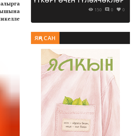
ҮТКӘРҮ ӨЧЕН ТҮЛӘЯЧӘКЛӘР
 алырга
150
0
0
рмышына
шикелле
ЯҢА САН