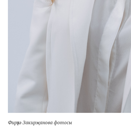
Фирүзә Закирҗанова фотосы