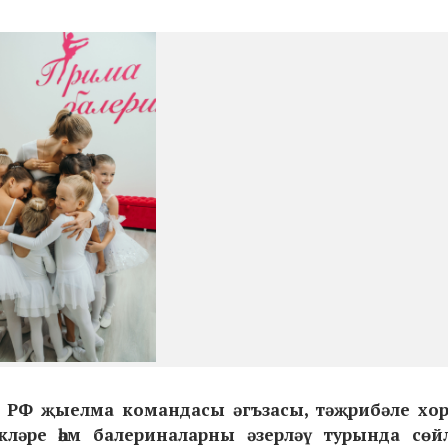
әм РФ җыелма командасы әгъзасы, тәҗрибәле хо
кләре һәм балериналарны әзерләү турында сөй