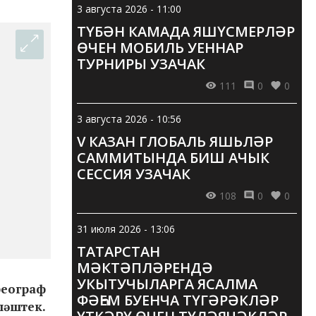
3 августа 2026 - 11:00
ТҮБӘН КАМАДА ЯШҮСМЕРЛӘР
ӨЧЕН МОБИЛЬ УЕННАР
ТУРНИРЫ УЗАЧАК
111
0
0
3 августа 2026 - 10:56
V КАЗАН ГЛОБАЛЬ ЯШЬЛӘР
САММИТЫНДА БИШ АЧЫК
СЕССИЯ УЗАЧАК
108
0
0
31 июля 2026 - 13:06
ТАТАРСТАН
МӘКТӘПЛӘРЕНДӘ
УКЫТУЧЫЛАРГА ЯСАЛМА
реограф
ФӘҺЕМ БУЕНЧА ТҮГӘРӘКЛӘР
ләштек.