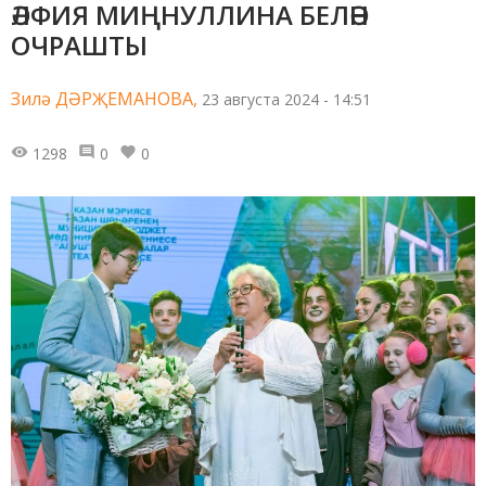
ӘЛФИЯ МИҢНУЛЛИНА БЕЛӘН
ОЧРАШТЫ
Зилә ДӘРҖЕМАНОВА,
23 августа 2024 - 14:51
1298
0
0