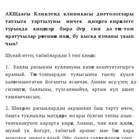
АКШдагы Кливленд клиникасы диетологлары
татлыга тартылуны ничек җиңәргә кирәклеге
турында киңәшләр бирә. Әгәр син дә тәм-том
яратучылар рәтеннән икән, бу кыска язманы укып
чык!
Шулай итеп, табиблардан 3 төп киңәш:
1. Баллы ризыкны куллануны кинәт кенә туктатырга
ярамый. Тәм-томнардан тулысынча тыелу күңел
халәтенә негатив йогынты ясаячак. Аннан исә, үзең дә
сизмәстән, баллыны, түзә алмыйча, артык күп ашап
ташлаячаксың.
2. Шикәрле ризыклардан акрынлап баш тарту өчен,
башта туклыклы матдәләре югары булган татлы азык-
төлеккә күчеп карарга кирәк. Ананас, чия яки җиләк,
шулай ук йогурт, табигый арахис мае һәм кара
шоколад ашарга ярый. Әйе, башта гадәткә кергән торт,