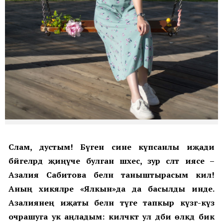
Сәлам, дустым! Бүген сине күпсанлы иҗади
бәйгеләрдә җиңүче булган шәхес, зур сәләт иясе –
Азалия Сабитова белән таныштырасым килә!
Аның хикәяләре
«Ялкын»да да басылды инде
.
Азалиянең иҗаты белән тәүге тапкыр күзгә-күз
очрашуга ук аңладым: киләчәктә ул әдәби өлкәдә бик