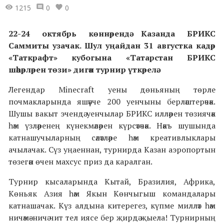
1215
0
0
22-24 октябрь көннәрендә Казанда БРИКС
Саммиты узачак. Шул уңайдан 31 августка кадәр
«Таткрафт» кубогына «Татарстан БРИКС
шәһәрләрен төзи» дигән турнир үткәрелә.
Легендар Minecraft уены дөньяның төрле
почмакларында яшәүче 200 уенчыны берләштерәчәк.
Шушы вакыт эчендә уенчылар БРИКС илләрен төзиячәк
һәм үзләренең күнекмәләрен күрсәтәчәк. Нәкъ шушында
катнашучыларның сәләтләре һәм креативлыклары
ачылачак. Сүз уңаеннан, турнирда Казан аэропортын
төзегән өчен махсус приз да каралган.
Турнир кысаларында Кытай, Бразилия, Африка,
Көньяк Азия һәм Якын Көнчыгыш командалары
катнашачак. Күз алдына китерегез, күпме милләт һәм
ничәмә-ничә чит тел иясе бер җирдә җыела! Турнирның