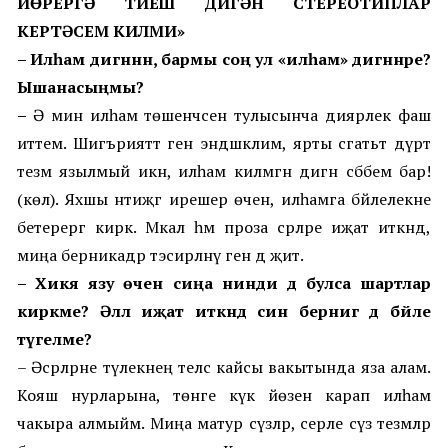
ЙӨРЕРГӘ ТИЕШ ДИГӘН СТЕРЕОТИПЛАР
КЕРТӘСЕМ КИЛМИ»
– Илһам дигәннән, бармы соң ул «илһам» дигәннәре?
Ышанасыңмы?
–
Ә мин илһам төшенчәсен тулысынча диярлек фаш
иттем. Шигърияттә генә эндәшкәлим, ярты сәгатьтә дүрт
тезмә язылмый икән, илһам килмәгән дигән сәбәбем бар!
(көлә). Яхшы нәтиҗәгә ирешер өчен, илһамга бәйлелекне
бетерергә кирәк. Мәкалә һәм проза әсәрләре иҗат иткәндә,
миңа берникадәр тәэсирләнү генә дә җитә.
– Хикәя язу өчен сиңа нинди дә булса шартлар
кирәкме? Әллә иҗат иткәндә син бернигә дә бәйле
түгелме?
– Әсәрләрне тәүлекнең теләсә кайсы вакытында яза алам.
Кояш нурларына, төнге күк йөзенә карап илһам
чакыра алмыйм. Миңа матур сүзләр, серле сүз тезмәләр