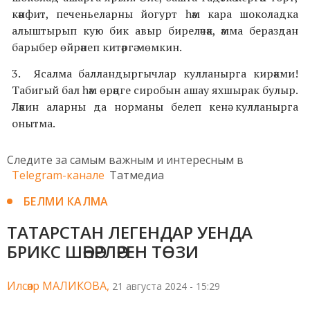
кәнфит, печеньеларны йогурт һәм кара шоколадка
алыштырып кую бик авыр биреләчәк, әмма бераздан
барыбер өйрәнеп китәргә мөмкин.
3. Ясалма балландыргычлар кулланырга кирәкми!
Табигый бал һәм өрәңге сиробын ашау яхшырак булыр.
Ләкин аларны да норманы белеп кенә кулланырга
онытма.
Следите за самым важным и интересным в
Telegram-канале
Татмедиа
БЕЛМИ КАЛМА
ТАТАРСТАН ЛЕГЕНДАР УЕНДА
БРИКС ШӘҺӘРЛӘРЕН ТӨЗИ
Илсөяр МАЛИКОВА,
21 августа 2024 - 15:29