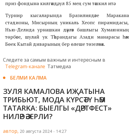
приз фондына килгәндә, ул 85 мең сум тәшкил итә.
Турнир кысаларында Бразилиядәге Маракана
стадионы, Мисырның уникаль Хеопс пирамидасы,
Нью-Делида урнашкан дәүләт башлыгы Хумаюнның
төрбәсе, шулай ук Тәһрандагы Азади манарасы һәм
Бөек Кытай диварының бер өлеше төзеләчәк.
Следите за самым важным и интересным в
Telegram-канале
Татмедиа
БЕЛМИ КАЛМА
ЗУЛЯ КАМАЛОВА ИҖАТЫНА
ТРИБЬЮТ, МОДА КҮРСӘТҮ ҺӘМ
TATARKA: БЫЕЛГЫ «ДӘРТФЕСТ»
НИЛӘР ӘЗЕРЛИ?
автор,
20 августа 2024 - 14:27