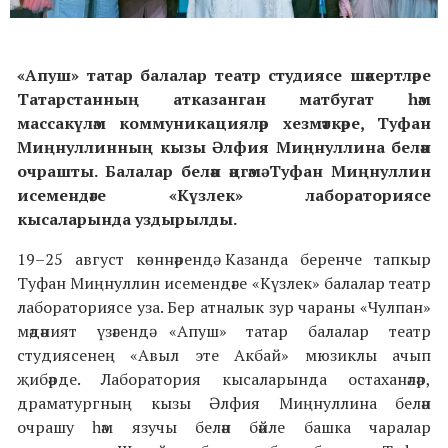
«Апуш» татар балалар театр студиясе шәкертләре
Татарстанның атказанган матбугат һәм
массакүләм коммуникацияләр хезмәткәре, Туфан
Миңнуллинның кызы Әлфия Миңнуллина белән
очрашты. Балалар белән әңгәмә Туфан Миңнуллин
исемендәге «Күзлек» лабораториясе
кысаларында уздырылды.
19–25 август көннәрендә Казанда беренче тапкыр
Туфан Миңнуллин исемендәге «Күзлек» балалар театр
лабораториясе уза. Бер атналык зур чараны «Чулпан»
мәдәният үзәгендә «Апуш» татар балалар театр
студиясенең «Авыл эте Акбай» мюзиклы ачып
җибәрде. Лаборатория кысаларында остаханәләр,
драматургның кызы Әлфия Миңнуллина белән
очрашу һәм язучы белән бәйле башка чаралар