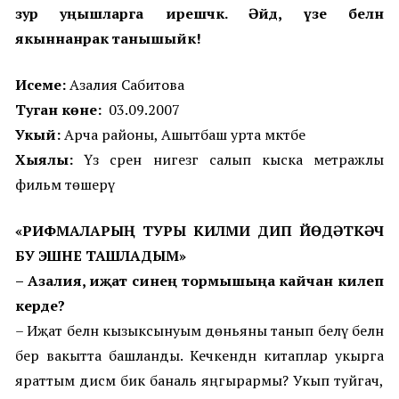
зур уңышларга ирешәчәк.
Ә
йдә, үзе белән
якыннанрак танышыйк!
Исеме:
Азалия Сабитова
Туган көне:
03.09.2007
Укый:
Арча районы, Ашытбаш урта мәктәбе
Хыялы:
Үз әсәрен нигезгә салып
кыска метражлы
фильм
төшерү
«РИФМАЛАРЫҢ ТУРЫ КИЛМИ ДИП ЙӨДӘТКӘЧ
БУ ЭШНЕ ТАШЛАДЫМ»
–
Азалия, иҗат синең тормышыңа кайчан килеп
керде?
–
Иҗат белән кызыксынуым дөньяны танып белү белән
бер вакытта башланды. Кечкенәдән китаплар укырга
яраттым дисәм бик баналь яңгырармы? Укып туйгач,