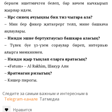
беркем ишетмәячәген белеп, бар көчемә кычкырып
җырлар идем.
–
Нәрсә синең ачуыңны бик тиз чыгара ала?
–
Мин бер фикер җиткерергә теләп, мине башкача
аңлаулары.
–
Нинди эшне бертуктаусыз башкара аласың?
–
Тәүлек буе үз-үземә сораулар биреп, интервью
алырга мөмкинмен.
–
Нинди җыр
тыңлап
еларга яратасың?
– «
Fatum
»
–
Al Rakhim, Шакур Али
– Яратмаган
ризыгың?
–
Кишер пирогы.
Следите за самым важным и интересным в
Telegram-канале
Татмедиа
Нравится