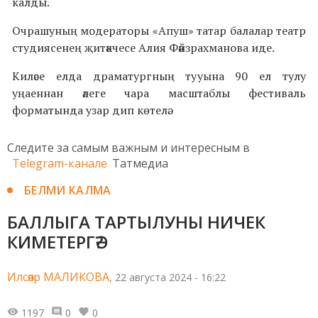
калды.
Очрашуның модераторы «Апуш» татар балалар театр
студиясенең җитәкчесе Алия Фәйзрахманова иде.
Киләсе елда драматургның тууына 90 ел тулу
уңаеннан әлеге чара масштаблы фестиваль
форматында узар дип көтелә.
Следите за самым важным и интересным в
Telegram-канале
Татмедиа
БЕЛМИ КАЛМА
БАЛЛЫГА ТАРТЫЛУНЫ НИЧЕК
КИМЕТЕРГӘ?
Илсөяр МАЛИКОВА,
22 августа 2024 - 16:22
1197
0
0