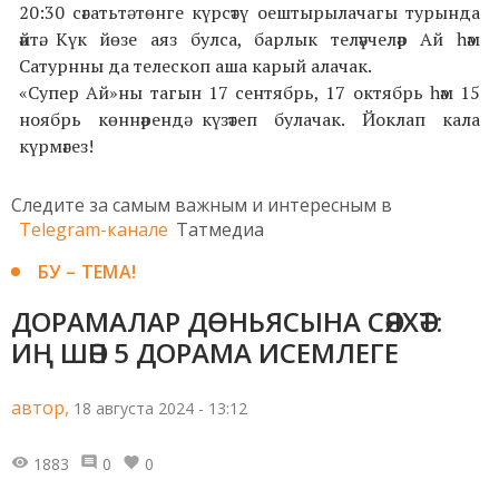
20:30 сәгатьтә төнге күрсәтү оештырылачагы турында
әйтә. Күк йөзе аяз булса, барлык теләүчеләр Ай һәм
Сатурнны да телескоп аша карый алачак.
«Супер Ай»ны тагын
17 сентябрь, 17 октябрь һәм 15
ноябрь көннәрендә күзәтеп булачак. Йоклап кала
күрмәгез!
Следите за самым важным и интересным в
Telegram-канале
Татмедиа
БУ – ТЕМА!
ДОРАМАЛАР ДӨНЬЯСЫНА СӘЯХӘТ:
ИҢ ШӘП 5 ДОРАМА ИСЕМЛЕГЕ
автор,
18 августа 2024 - 13:12
1883
0
0