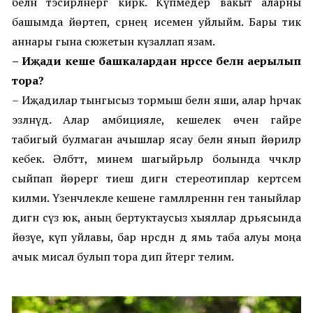
белән тәэсирләнергә кирәк. Күпмедер вакыт аларны
башымда йөртеп, әсәрнең исемен уйлыйм. Бары тик
аннары гына сюжетын күзаллап язам.
– Иҗади кеше башкалардан нәрсәсе белән аерылып
тора?
– Иҗадилар тынгысыз тормыш белән яши, алар һәрчак
эзләнүдә. Алар амбицияле, кешелек өчен гайре
табигый булмаган ачышлар ясау белән янып йөриләр
кебек. Әлбәттә, минем шагыйрьләр болында чәчәкләр
сыйпап йөрергә тиеш дигән стереотиплар кертәсем
килми. Үзенчәлекле кешене гамәлләреннән генә таныйлар
дигән сүз юк, аның бертуктаусыз хыяллар дәрьясында
йөзүе, күп уйлавы, бар нәрсәдән дә ямь таба алуы моңа
ачык мисал булып тора дип әйтергә телим.