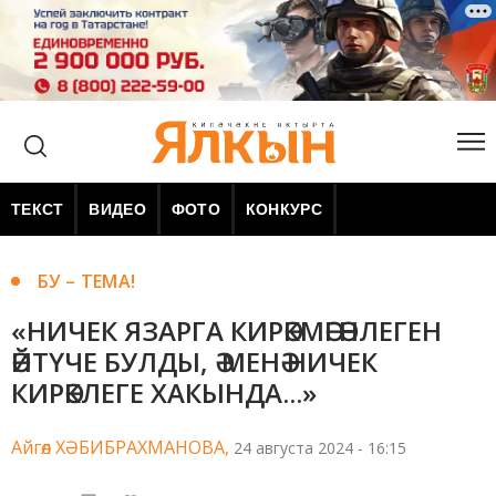
ТЕКСТ
ВИДЕО
ФОТО
КОНКУРС
БУ – ТЕМА!
«НИЧЕК ЯЗАРГА КИРӘКМӘГӘНЛЕГЕН
ӘЙТҮЧЕ БУЛДЫ, Ә МЕНӘ НИЧЕК
КИРӘКЛЕГЕ ХАКЫНДА...»
Айгөл ХӘБИБРАХМАНОВА,
24 августа 2024 - 16:15