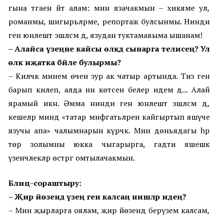
гына тәгаен әйтә алам: мин язачакмын
–
хикәяме ул,
романмы, шигырьләрме, репортаж булсынмы. Нинди
генә юнәлештә эшләсәм дә, язудан туктамавыма ышанам!
–
Алайса үзеңне кайсы өлкәдә сынарга телисең?
Ул
өлкә иҗатка бәйле булырмы?
–
Киләчәк минем өчен зур ак чатыр артында. Тиз генә
барып килеп, алда ни көтәсен белер идем дә... Алай
ярамый икән. Әмма нинди генә
юнәлештә
эшләсәм дә,
кешеләр миндә «татар мәнфәгатьләрен кайгыртып яшәүче
язучы апа» чалымнарын күрәчәк. Мин дөньядагы һәр
төр золымны юкка чыгарырга, гадәти яшәешкә
үзенчәлекләр өстәргә омтылачакмын.
Блиц-сораштыру
:
–
Җир йөзендә үзең генә калсаң нишләр идең?
–
Мин җырларга оялам, җир йөзендә берүзем калсам,