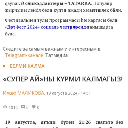
qaynar. Ә
сәхнә хэдлайнеры – TATARKA
. Популяр
җырчыны лейбл белән күптән иҗади хезмәттәшлек бәйли.
Фестивальнең тулы программасы һәм картасы белән
«ДәртФест 2024» социаль челтәрләрендә
танышырга
була.
Следите за самым важным и интересным в
Telegram-канале
Татмедиа
БЕЛМИ КАЛМА
«СУПЕР АЙ»НЫ КҮРМИ КАЛМАГЫЗ!
Илсөяр МАЛИКОВА,
19 августа 2024 - 14:51
1016
0
0
19 августта, ягъни бүген 21:26 сәгатьтә без