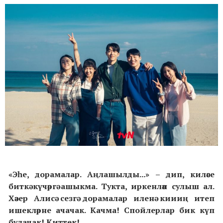
«Эһе, дорамалар. Аңлашылды...»
– дип, киләсе
биткә күчәргә ашыкма. Тукта, иркенләп сулыш ал.
Хәзер Алисә сезгә дорамалар иленә киииң итеп
ишекләрне ачачак.
Качма! Спойлерлар бик күп
булачак! Киттек!