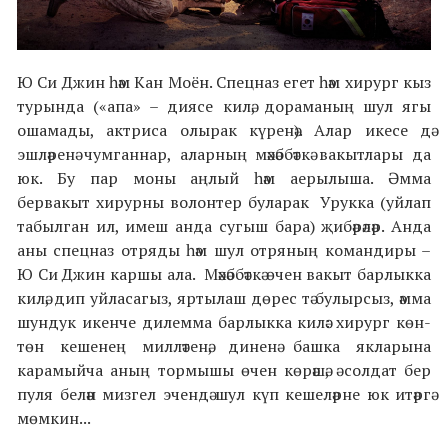
Ю Си Джин һәм Кан Моён. Спецназ егет һәм хирург кыз
турында («апа»
–
диясе килә, дораманың шул ягы
ошамады, актриса олырак күренә). Алар икесе дә
эшләренә чумганнар, аларның мәхәббәткә вакытлары да
юк. Бу пар моны аңлый һәм аерылыша. Әмма
бервакыт хирурны волонтер буларак Урукка (уйлап
табылган ил, имеш анда сугыш бара) җибәрәләр. Анда
аны спецназ отряды һәм шул отряның командиры –
Ю Си Джин каршы ала. Мәхәббәткә өчен вакыт барлыкка
килә, дип уйласагыз, яртылаш дөрес тә булырсыз, әмма
шундук икенче дилемма барлыкка килә: хирург көн-
төн кешенең милләтенә, диненә башка якларына
карамыйча аның тормышы өчен көрәшә, ә солдат бер
пуля белән мизгел эчендә шул күп кешеләрне юк итәргә
мөмкин...