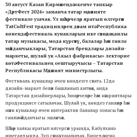
30 август Казан Кирмәнендә икенче тапкыр
«ДәртФест 2024» заманча татар мәдәнияте
фестивале узачак. Ул шәһәрчеләр яратып өлгергән
TatCultFest традицияләрен дәвам итә.
Республика
көнендә фестиваль кунакларын ике сәхнәдә җанлы
татар музыкасы, мода күрсәтү, балалар һәм гаилә
мәйданчыклары, Татарстан брендлары дизайн-
маркеты, шулай ук «Акыл фабрикасы» лекторие
көтә. Фестивальнең оештыручысы – Татарстан
Республикасы Мәдәният министрлыгы.
Фестиваль кунаклар өчен көндезге сәгать 12дә
дизайн-маркет белән башланып китәчәк, анда
Татарстан дизайнерлары, һөнәрчеләре һәм нәшриятлары
продукциясе сатылачак. Шулай ук, көндез гаиләләр һәм
нәни кунаклар өчен интерактив балалар зонасы һәм
гаилә мәйданчыгы эшләячәк.
Шәһәр халкы яратып өлгергән урында, Кабулханә
ишегалдында, Зур сәхнә урнашачак. Биредә менә