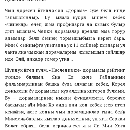
Чын дөресен әйткәндә, син «дорама» сүзе белән инде
танышсыңдыр. Бу мәкалә күбрәк минем кебек
«чәйнекләр» өчен, әмма профиларга да кызык булыр
дип ышанам. Чөнки дорамалар әкренләп әмма горур
адымнар белән безнең тормышыбызга кереп бара.
Мин 6 сыйныфта укыганда ук 11 сыйныф кызлары ул
чакта яңа чыккан дорамаларны җыелышып сөйләшәләр
иде. Әләй, никадәр гомер үткән...
Шундук әйтеп куям, «Наследники» дорамасы рейтинг
эчендә бәяләнми. Яңа Ел киче Гайдайның
фильмнарыннан башка була алмаган кебек, Корея
дөньясын бу дорамасыз күз алдына китереп булмый.
Бу – дорамаларның ныклы фундаменты, беренче
баскычы; ә Ли Мин Хо анда пин-код кебек (сер итеп
кенә әйтәм, әлеге кодны чын дорамщиклар гына белә).
Минемчә, барлык кызлар дөньясының уң ягы Серкан
Болат образы белән исәрләнсә, сул ягы Ли Мин Хога