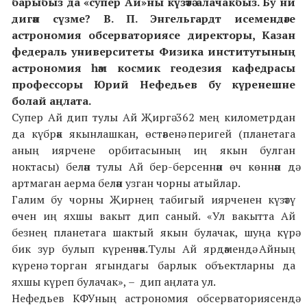
барыбыз да «супер Ай»ны күзәтә алачакбыз.
Бу
ни
дигән сүзме?
В. П. Энгельгардт
исемендәге
астрономия обсерваториясе директоры, Казан
федераль университеты Физика институтының
астрономия һәм космик геодезия кафедрасы
профессоры
Юрий Нефедьев
бу күренешне
болай аңлата.
Супер Ай дип тулы Ай Җиргә 362 мең километрдан
да күбрәк якынлашкан, өстәвенә перигей (планетага
аның иярчене орбитасының иң якын булган
ноктасы) белән тулы Ай бер-берсеннән өч көннән дә
артмаган аерма белән узган чорны атыйлар.
Галим бу чорны Җирнең табигый иярченен күзәтү
өчен иң яхшы вакыт дип саный. «Ул вакытта Ай
безнең планетага шактый якын булачак, шуңа күрә
бик зур булып күренәчәк.Тулы Ай ярдәмендә Айның
күренә торган ягындагы барлык объектларны да
яхшы күреп булачак», – дип аңлата ул.
Нефедьев КФУның астрономия обсерваториясендә