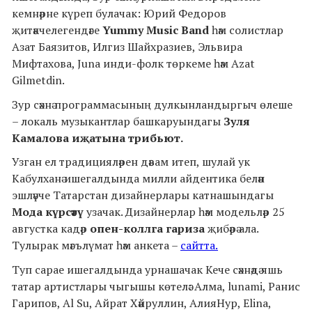
кемнәрне күреп булачак: Юрий Федоров
җитәкчелегендәге
Yummy Music Band
һәм солистлар
Азат Баязитов, Илгиз Шайхразиев, Эльвира
Мифтахова, Juna инди-фолк төркеме һәм Azat
Gilmetdin.
Зур сәхнә программасының дулкынландыргыч өлеше
– локаль музыкантлар башкаруындагы
Зуля
Камалова иҗатына трибьют.
Узган ел традицияләрен дәвам итеп, шулай ук
Кабулханә ишегалдында милли айдентика белән
эшләүче Татарстан дизайнерлары катнашындагы
Мода күрсәтү
узачак. Дизайнерлар һәм модельләр 25
августка кадәр
опен-коллга гариза
җибәрә ала.
Тулырак мәгълүмат һәм анкета –
сайтта.
Туп сарае ишегалдында урнашачак Кече сәхнәдә яшь
татар артистлары чыгышы көтелә: Алма, lunami, Ранис
Гарипов, Al Su, Айрат Хәйруллин, АлияНур, Elina,