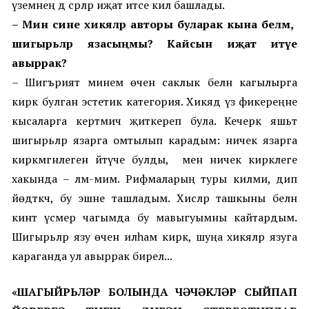
үземнең дә әсәрләр иҗат итә
се килә башлады.
– Мин сине хикәяләр авторы буларак кына беләм, ә
шигырьләр язасыңмы? Кайсын иҗат итүе
авыррак?
– Шигърият минем өчен саклык белән кагылырга
кирәк булган эстетик категория. Хикәядә үз фикереңне
кысаларга кертмичә җиткереп була. Кечерәк яшьтә
шигырьләр язарга омтылып карадым: ничек язарга
кирәкмәгәнлеген әйтүче булды, ә менә ничек кирәклеге
хакында – ләм-мим. Рифмаларың туры килми, дип
йөдәткәч, бу эшне ташладым. Хисләр ташкыны белән
кинәт үсмер чагымда бу мавыгуымны кайтардым.
Шигырьләр язу өчен илһам кирәк, шуңа хикәяләр язуга
караганда ул авыррак бирелә...
«ШАГЫЙРЬЛӘР БОЛЫНДА ЧӘЧӘКЛӘР СЫЙПАП