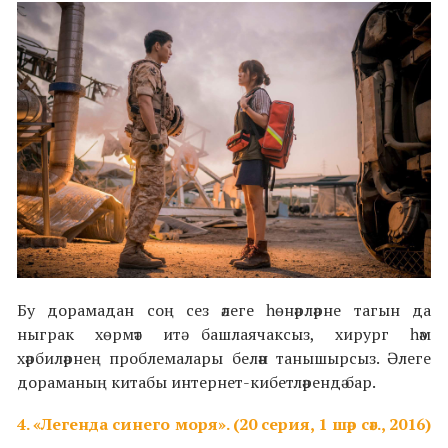
Бу дорамадан соң сез әлеге һөнәрләрне тагын да
ныграк хөрмәт итә башлаячаксыз, хирург һәм
хәрбиләрнең проблемалары белән танышырсыз. Әлеге
дораманың китабы интернет-кибетләрендә бар.
4. «Легенда синего моря». (20 серия, 1 шәр сәг., 2016)