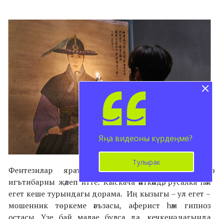
Яңа видеоны күрдеңме?
Тулырак
Фентезилар яратмасам да, бу дорама үзенә
игътибарны җәлеп итте. Кыскача әйткәндә, русалка һәм
егет кеше турындагы дорама. Иң кызыгы – ул егет –
мошенник төркеме әгъзасы, аферист һәм гипноз
остасы. Үзе бай малае булса да, кечкенә чагында