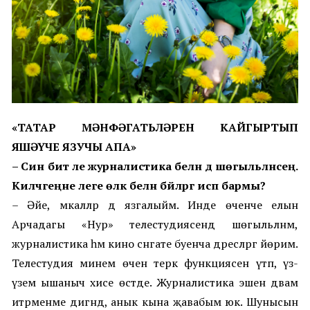
«ТАТАР МӘНФӘГАТЬЛӘРЕН КАЙГЫРТЫП
ЯШӘҮЧЕ ЯЗУЧЫ АПА»
–
Син бит әле журналистика белән дә шөгыльләнәсең.
Киләчәгеңне әлеге өлкә белән бәйләргә исәп бармы?
–
Әйе, мәкаләләр дә язгалыйм. Инде өченче елын
Арчадагы
«Нур» телестудиясендә шөгыльләнәм,
журналистика һәм кино сәнгате буенча дәресләр
гә йөрим
.
Телестудия минем өчен терәк функциясен үтәп, үз-
үземә ышаныч хисе өстәде. Журналистика эшен дәвам
итәрменме дигәндә, анык кына җавабым юк. Шунысын