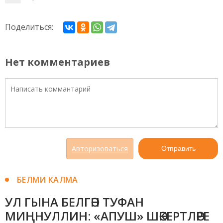
Поделиться:
Нет комментариев
Авторизоваться
Отправить
БЕЛМИ КАЛМА
УЛ ГЫНА БЕЛГӘН ТУФАН
МИҢНУЛЛИН: «АПУШ» ШӘКЕРТЛӘРЕ