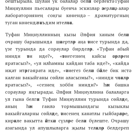
оештырыла. Шулай ук балалар белән берлектә Туфан
Миңнуллин пьесалары буенча эскизлар әзерләнә, алар
лабораториянең соңгы көнендә – драматургның
туган көнендә тәкъдим ителәчәк.
Туфан Миңнуллинның кызы Әлфия ханым белән
очрашу барышында шәкертләр аңа әтисе турында да,
үзе турында да сораулар бирделәр. «Туфан абый
нинди әти иде?», «әтиегезнең кайсы әсәрләрен
яратасыз?», «ул илһамны кайдан таба иде?», «кайда
иҗат итәргә ярата иде», «әтиегез белән бәйле бик истә
калган вакыйганы сөйли аласызмы?», «нинди чәчәкләр
яратасыз?», «сезнең хобби нинди?» һәм башка
сораулар яңгырады. Әлфия Миңнуллина балаларга
ул гына белгән Туфан Миңнуллин турында сөйләде,
аның һәм гаилә тормышындагы кызыклы
вакыйгаларны сөйләде, әтисенең канатлы гыйбарәләре,
кирәкле вакытта әйткән сүзләре белән бүлеште. Очрашу
азагында ул апушлыларга җылы теләкләр белдереп