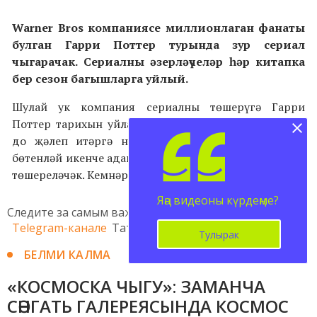
Warner Bros компаниясе миллионлаган фанаты
булган Гарри Поттер турында зур сериал
чыгарачак. Сериалны әзерләүчеләр һәр китапка
бер сезон багышларга уйлый.
Шулай ук компания сериалны төшерүгә Гарри
Поттер тарихын уйлап чыгаручы Джоан Роулингны
дo җәлеп итәргә ниятли. Гарри Поттер сериалы
бөтенләй икенче адаптациядә һәм яңа актерлар белән
төшереләчәк. Кемнәр уйнаячагы әле билгеле түгел.
Яңа видеоны күрдеңме?
Следите за самым важным и интересным в
Telegram-канале
Татмедиа
Тулырак
БЕЛМИ КАЛМА
«КОСМОСКА ЧЫГУ»: ЗАМАНЧА
СӘНГАТЬ ГАЛЕРЕЯСЫНДА КОСМОС