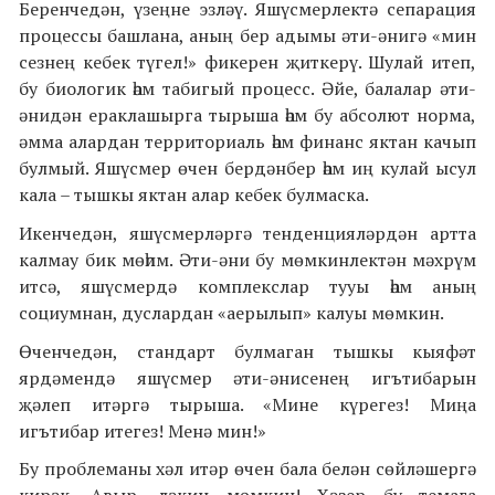
Беренчедән, үзеңне эзләү. Яшүсмерлектә сепарация
процессы башлана, аның бер адымы әти-әнигә «мин
сезнең кебек түгел!» фикерен җиткерү. Шулай итеп,
бу биологик һәм табигый процесс. Әйе, балалар әти-
әнидән ераклашырга тырыша һәм бу абсолют норма,
әмма алардан территориаль һәм финанс яктан качып
булмый. Яшүсмер өчен бердәнбер һәм иң кулай ысул
кала – тышкы яктан алар кебек булмаска.
Икенчедән, яшүсмерләргә тенденцияләрдән артта
калмау бик мөһим. Әти-әни бу мөмкинлектән мәхрүм
итсә, яшүсмердә комплекслар тууы һәм аның
социумнан, дуслардан «аерылып» калуы мөмкин.
Өченчедән, стандарт булмаган тышкы кыяфәт
ярдәмендә яшүсмер әти-әнисенең игътибарын
җәлеп итәргә тырыша. «Мине күрегез! Миңа
игътибар итегез! Менә мин!»
Бу проблеманы хәл итәр өчен бала белән сөйләшергә