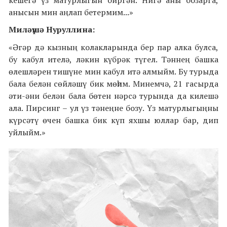
анысын мин аңлап бетермим...»
Миләүшә Нуруллина:
«Әгәр дә кызның колакларында бер пар алка булса,
бу кабул ителә, ләкин күбрәк түгел. Тәннең башка
өлешләрен тишүне мин кабул итә алмыйм. Бу турыда
бала белән сөйләшү бик мөһим. Минемчә, 21 гасырда
әти-әни белән бала бөтен нәрсә турында да килешә
ала. Пирсинг – ул үз тәнеңне бозу. Үз матурлыгыңны
күрсәтү өчен башка бик күп яхшы юллар бар, дип
уйлыйм.»