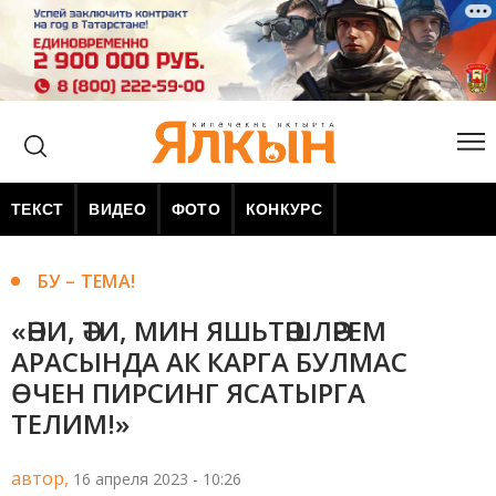
ТЕКСТ
ВИДЕО
ФОТО
КОНКУРС
БУ – ТЕМА!
«ӘНИ, ӘТИ, МИН ЯШЬТӘШЛӘРЕМ
АРАСЫНДА АК КАРГА БУЛМАС
ӨЧЕН ПИРСИНГ ЯСАТЫРГА
ТЕЛИМ!»
автор,
16 апреля 2023 - 10:26