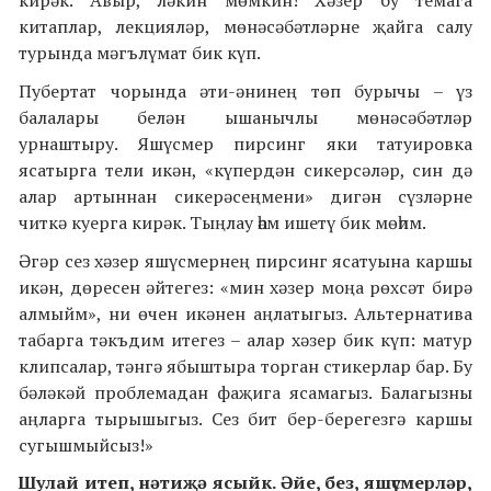
кирәк. Авыр, ләкин мөмкин! Хәзер бу темага
китаплар, лекцияләр, мөнәсәбәтләрне җайга салу
турында мәгълүмат бик күп.
Пубертат чорында әти-әнинең төп бурычы – үз
балалары белән ышанычлы мөнәсәбәтләр
урнаштыру. Яшүсмер пирсинг яки татуировка
ясатырга тели икән, «күпердән сикерсәләр, син дә
алар артыннан сикерәсеңмени» дигән сүзләрне
читкә куерга кирәк. Тыңлау һәм ишетү бик мөһим.
Әгәр сез хәзер яшүсмернең пирсинг ясатуына каршы
икән, дөресен әйтегез: «мин хәзер моңа рөхсәт бирә
алмыйм», ни өчен икәнен аңлатыгыз. Альтернатива
табарга тәкъдим итегез – алар хәзер бик күп: матур
клипсалар, тәнгә ябыштыра торган стикерлар бар. Бу
бәләкәй проблемадан фаҗига ясамагыз. Балагызны
аңларга тырышыгыз. Сез бит бер-берегезгә каршы
сугышмыйсыз!»
Шулай итеп, нәтиҗә ясыйк. Әйе, без, яшүсмерләр,