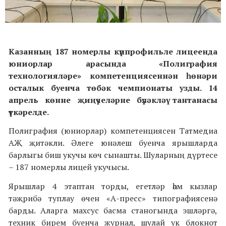
Казанның 187 номерлы күппрофильле лицеенда
юниорлар арасында «Полиграфия
технологияләре» компетенциясеннән һөнәри
осталык буенча төбәк чемпионаты узды. 14
апрел
ь
көнне җиңүчеләрне
бүләклә
ү тантанасы
үткәрелде.
Полиграфия (юниорлар) компетенциясен Татмедиа
АҖ
җитәкли
. Әлеге юнәлеш буенча ярышларда
барлыгы биш укучы көч сынашты. Шуларның дүртесе
– 187 номерлы лицей укучысы.
Ярышлар 4 этаптан торды, егетләр һәм кызлар
тәҗрибә туплау өчен «А-пресс» типографиясенә
барды. Аларга махсус басма станогында эшләргә,
техник бирем буенча журнал, шулай ук блокнот