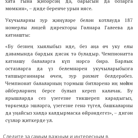
хата гына җибәрсәң дә, барысын да бозарга
мөмкин», – диде беренче урын иясе.
Укучыларны зур җиңүләре белән котлауда 187
номерлы лицей директоры Гөлнара Галеева да
катнашты:
«Бу безнең хыялыбыз иде, без аңа өч уку елы
дәвамында бардык дисәк тә буладыр. Чемпионатта
катнашу балаларга күп нәрсә бирә. Барлык
остазларга да үз белемнәрен укучыларыбызга
тапшырганнары өчен, зур рәхмәт белдерәбез.
Чемпионат балаларның тормыш битләренә иң мөһим
әйберләрнең берсе булып кереп калачак. Бу
ярышларда сез үзегезне тикшереп карадыгыз,
төркемдә эшләргә, үзегезне генә түгел, башкаларны
да у
ңайсыз хәлдә калдырмаска
өйрәндегез», – дигән
сүзләр җиткерде ул.
Следите за самым важным и интересным в