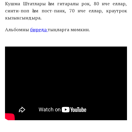
Кушма Штатлары һәм гитаралы рок, 80 нче еллар,
синти-поп һәм пост-панк, 70 нче еллар, краутрок
кызыксындыра.
Альбомны
биредә
тыңларга мөмкин.