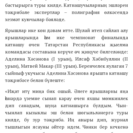
бастырырга туры килде. Катнашучыларның эшләрен
тәҗрибәле экспертлар – полиграфия өлкәсендә
хезмәт куючылар бәяләде.
Ярышлар ике көн дәвам итте. Шулай итеп сайлап алу
ярышларында һәм ике чемпионат финалында
катнашу өчен Татарстан Республикасы җыелма
командасы составына керүче өч җиңүче билгеләнде:
Аделина Хәсәнова (I урын), Илсаф Хәбибуллин (II
урын), Матвей Макар (III урын). Беренчелек яулаган 7
сыйныф укучысы Аделина Хәсәнова ярышта катнашу
тәҗрибәсе белән бүлеште:
«Иҗат итү миңа бик ошый. Әлеге ярышларны яңа
һөнәрдә үземне сынап карау өчен яхшы мөмкинлек
дип санадым, шуңа катнашырга булдым. Чын-
чынлап кызыклы эш белән шөгыльләнергә туры
килде, бу зур тәҗрибә. Иң авыры дип, журнал
тышлыгын ясауны әйтер идем. Чөнки бер кечкенә