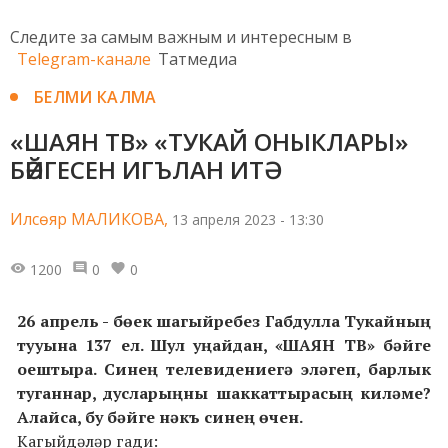
Следите за самым важным и интересным в
Telegram-канале
Татмедиа
БЕЛМИ КАЛМА
«ШАЯН ТВ» «ТУКАЙ ОНЫКЛАРЫ»
БӘЙГЕСЕН ИГЪЛАН ИТӘ
Илсөяр МАЛИКОВА,
13 апреля 2023 - 13:30
1200
0
0
26 апрель - бөек шагыйребез Габдулла Тукайның
тууына 137 ел. Шул уңайдан, «ШАЯН ТВ» бәйге
оештыра. Синең телевидениегә эләгеп, барлык
туганнар, дусларыңны шаккаттырасың киләме?
Алайса, бу бәйге нәкъ синең өчен.
Кагыйдәләр гади: