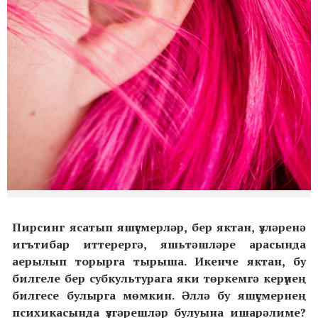
Пирсинг ясатып яшүсмерләр, бер яктан, үзләренә
игътибар иттерергә, яшьтәшләре арасында
аерылып торырга тырыша. Икенче яктан, бу
билгеле бер субкультурага яки төркемгә керүнең
билгесе булырга мөмкин. Әллә бу яшүсмернең
психикасында үзгәрешләр булуына ишарәлиме?