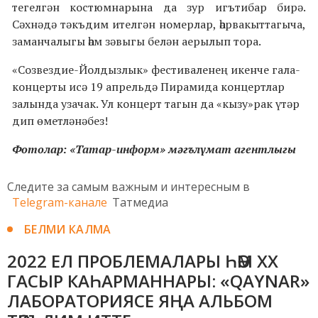
тегелгән костюмнарына да зур игътибар бирә.
Сәхнәдә тәкъдим ителгән номерлар, һәрвакыттагыча,
заманчалыгы һәм зәвыгы белән аерылып тора.
«Созвездие-Йолдызлык» фестиваленең икенче гала-
концерты исә 19 апрельдә Пирамида концертлар
залында узачак. Ул концерт тагын да «кызу»рак үтәр
дип өметләнәбез!
Фотолар: «Татар-информ» мәгълүмат агентлыгы
Следите за самым важным и интересным в
Telegram-канале
Татмедиа
БЕЛМИ КАЛМА
2022 ЕЛ ПРОБЛЕМАЛАРЫ ҺӘМ XX
ГАСЫР КАҺАРМАННАРЫ: «QAYNAR»
ЛАБОРАТОРИЯСЕ ЯҢА АЛЬБОМ