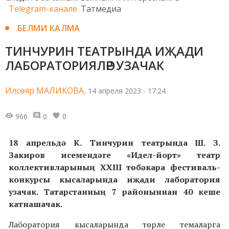
Telegram-канале
Татмедиа
БЕЛМИ КАЛМА
ТИНЧУРИН ТЕАТРЫНДА ИҖАДИ
ЛАБОРАТОРИЯЛӘР УЗАЧАК
Илсөяр МАЛИКОВА,
14 апреля 2023 - 17:24
966
0
0
18 апрельдә К. Тинчурин театрында Ш. З.
Закиров исемендәге «Идел-йорт» театр
коллективларының XXIII төбәкара фестиваль-
конкурсы кысаларында иҗади лаборатория
узачак. Татарстанның 7 районыннан 40 кеше
катнашачак.
Лаборатория кысаларында төрле темаларга