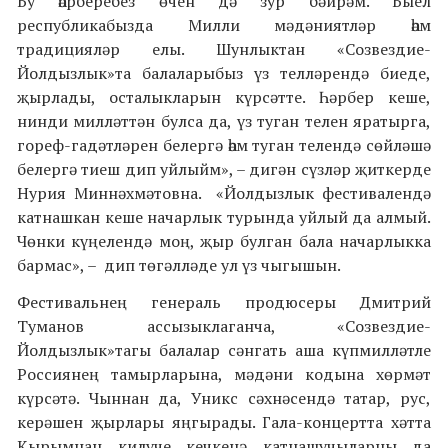
Бу һәрберебез өчен дә зур бәйрәм. Быел
республикабызда Милли мәдәниятләр һәм
традицияләр елы. Шунлыктан
«
Созвездие-
Йолдызлык
»
та балаларыбыз үз телләрендә биеде,
җырлады, осталыкларын күрсәтте. Һәрбер кеше,
нинди милләттән булса да, үз туган телен яратырга,
гореф-гадәтләрен белергә һәм туган телендә сөйләшә
белергә тиеш дип уйлыйм
», – дигән сүзләр җиткерде
Нурия
Миннәхмәтовна
. «
Йолдызлык фестивалендә
катнашкан кеше начарлык турында уйлый да алмый.
Чөнки күңелендә моң, җыр булган бала начарлыкка
бармас
», – дип төгәлләде ул үз чыгышын.
Фестивальнең
генераль продюсеры Дмитрий
Туманов ассызыклаганча, «Созвездие-
Йолдызлык»тагы балалар сәнгать аша күпмилләтле
Россиянең тамырларына, мәдәни кодына хөрмәт
күрсәтә. Чыннан да, Уникс сәхнәсендә татар, рус,
керәшен җырлары яңгырады. Гала-концертта хәтта
Кырымнан килүче кечкенә катнашучыларны да