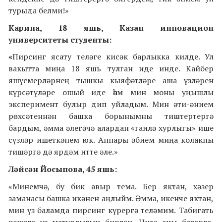
турыда белми!»
Карина, 18 яшь, Казан инновацион
университеты студенты:
«
Пирсинг ясату теләге кисәк барлыкка килде. Ул
вакытта миңа 18 яшь тулган иде инде. Кайбер
яшүсмерләрнең тышкы кыяфәтләре аша үзләрен
күрсәтүләре ошый иде һәм мин моны уңышлы
эксперимент булыр дип уйладым. Мин әти-әнием
рөхсәтеннән башка борынымны тиштертергә
бардым, әмма әлегәчә алардан «гаилә хурлыгы» ише
сүзләр ишеткәнем юк. Аннары әбием миңа колакны
тишәргә дә ярдәм итте әле.»
Ләйсән Йосыпова, 45 яшь:
«Минемчә, бу бик авыр тема. Бер яктан, хәзер
заманасы башка икәнен аңлыйм. Әмма, икенче яктан,
мин үз баламда пирсинг күрергә теләмим. Табигать
кешегә үз матурлыгын биргән. Нигә аны бозарга,