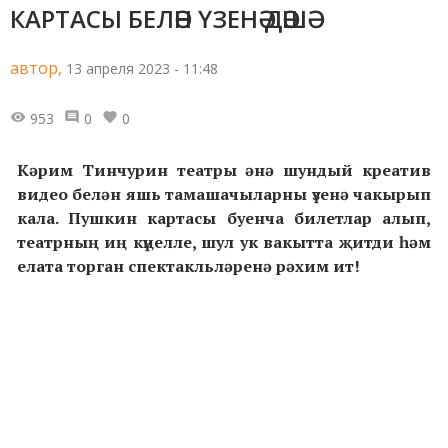
КАРТАСЫ БЕЛӘН ҮЗЕНӘ ДӘШӘ
автор,
13 апреля 2023 - 11:48
953
0
0
Кәрим Тинчурин театры әнә шундый креатив
видео белән яшь тамашачыларны үзенә чакырып
кала. Пушкин картасы буенча билетлар алып,
театрның иң күңелле, шул ук вакытта җитди һәм
елата торган спектакльләренә рәхим ит!