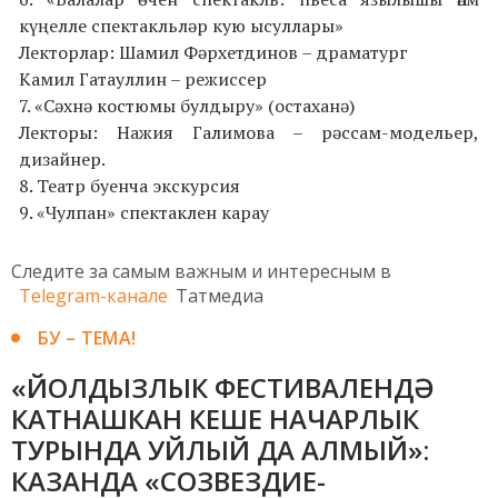
күңелле спектакльләр кую ысуллары»
Лекторлар: Шамил Фәрхетдинов – драматург
Камил Гатауллин – режиссер
7. «Сәхнә костюмы булдыру» (остаханә)
Лекторы: Нажия Галимова – рәссам-модельер,
дизайнер.
8. Театр буенча экскурсия
9. «Чулпан» спектаклен карау
Следите за самым важным и интересным в
Telegram-канале
Татмедиа
БУ – ТЕМА!
«ЙОЛДЫЗЛЫК ФЕСТИВАЛЕНДӘ
КАТНАШКАН КЕШЕ НАЧАРЛЫК
ТУРЫНДА УЙЛЫЙ ДА АЛМЫЙ»:
КАЗАНДА «СОЗВЕЗДИЕ-