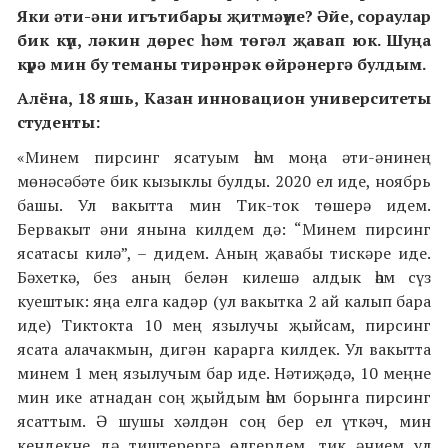
Яки әти-әни игътибары җитмәүме? Әйе, сораулар
бик күп, ләкин дөрес һәм төгәл җавап юк. Шуңа
күрә мин бу теманы тирәнрәк өйрәнергә булдым.
Ал
ё
на, 18 яш
ь
,
Казан инновацион университеты
студенты
:
«Минем пирсинг ясатуым һәм моңа әти-әнинең
мөнәсәбәте бик кызыклы булды.
2020 ел иде, ноябрь
башы. Ул вакытта мин Тик-ток төшерә идем.
Бервакыт әни янына килдем дә: “Минем пирсинг
ясатасы килә”, – дидем. Аның җавабы тискәре иде.
Бәхеткә, без аның белән килешә алдык һәм сүз
куештык: яңа елга кадәр (ул вакытка 2 ай калып бара
иде) Тиктокта 10 мең язылучы җыйсам, пирсинг
ясата алачакмын, дигән карарга килдек. Ул вакытта
минем 1 мең язылучым бар иде. Нәтиҗәдә, 10 меңне
мин ике атнадан соң җыйдым һәм борынга пирсинг
ясаттым. Ә шушы хәлдән соң бер ел үткәч, мин
кендекне дә тиштерергә өлгердем, тик әнием ул