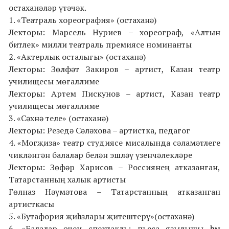
остаханәләр үтәчәк.
1. «Театраль хореография» (остаханә)
Лекторы: Марсель Нуриев – хореограф, «Алтын
битлек» милли театраль премиясе номинанты
2. «Актерлык осталыгы» (остаханә)
Лекторы: Зөлфәт Закиров – артист, Казан театр
училищесы мөгаллиме
Лекторы: Артем Пискунов – артист, Казан театр
училищесы мөгаллиме
3. «Сәхнә теле» (остаханә)
Лекторы: Резедә Сәләхова – артистка, педагог
4. «Могҗиза» театр студиясе мисалында сәламәтлеге
чикләнгән балалар белән эшләү үзенчәлекләре
Лекторы: Зөфәр Харисов – Россиянең атказанган,
Татарстанның халык артисты
Гөлназ Нәүмәтова – Татарстанның атказанган
артисткасы
5. «Бутафория җиһазлары җитештерү»(остаханә)
6. «Балалар өчен спектакль: пьеса язылышы һәм