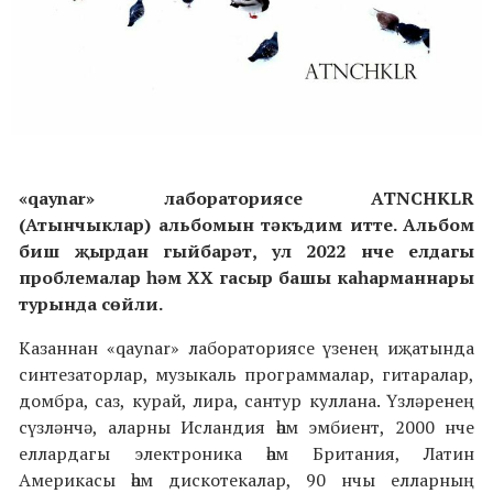
«qaynar» лабораториясе ATNCHKLR
(Атынчыклар) альбомын тәкъдим итте. Альбом
биш җырдан гыйбарәт, ул 2022 нче елдагы
проблемалар һәм XX гасыр башы каһарманнары
турында сөйли.
Казаннан «qaynar» лабораториясе үзенең иҗатында
синтезаторлар, музыкаль программалар, гитаралар,
домбра, саз, курай, лира, сантур куллана. Үзләренең
сүзләнчә, аларны Исландия һәм эмбиент, 2000 нче
еллардагы электроника һәм Британия, Латин
Америкасы һәм дискотекалар, 90 нчы елларның