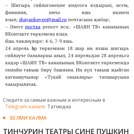
– Шигырь сөйләгәнеңне видеога яздырып, исем,
фамилия, ничә яшь икәнен
язып,
shayanbayge@mail.ru
почтаcына җибәр;
– Әлеге
постка
репост яса
;
- «ШАЯН ТВ» каналының
ВКонтакте төркеменә языл.
Яшь чикләүләре: 4-6, 7-9 яшь.
24 апрель һәр төркемнән 18 шәр иң яхшы шигырь
сөйләүче балаларны алып, 24 апрельдән 28 апрельгә
кадәр «ШАЯН ТВ» каналының ВКонтакте төркемендә
онлайн тавыш бирү башлана. Иң күп тавыш җыйган
катнашучылар «Тукай оныклары» тапшыруына
чакырылачак.
Следите за самым важным и интересным в
Telegram-канале
Татмедиа
БЕЛМИ КАЛМА
ТИНЧУРИН ТЕАТРЫ СИНЕ ПУШКИН