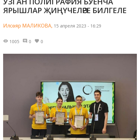
УЗГАН ПОЛИГРАФИЯ БУЕНЧА
ЯРЫШЛАР ҖИҢҮЧЕЛӘРЕ БИЛГЕЛЕ
Илсөяр МАЛИКОВА,
15 апреля 2023 - 16:29
1005
0
0