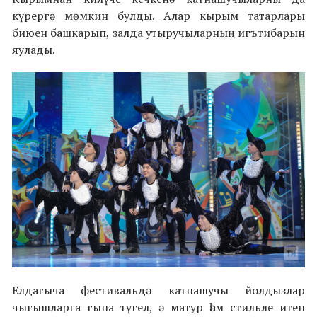
күрергә мөмкин булды. Алар кырым татарлары
биюен башкарып, залда утыручыларның игътибарын
яулады.
Елдагыча фестивальдә катнашучы йолдызлар
чыгышларга гына түгел, ә матур һәм стильле итеп