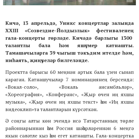
Кичә, 13 апрел
ь
дә, Уникс
концертлар залында
XXIII
«Созвездие-Йолдызлык» фестивалене
ң
гала-концерты
гөрләде. Кичәдә барлыгы 1300
талантлы бала һәм яшүсмер катнашты.
Тамашачыларга 39 чыгыш тәкъдим ителде һәм,
ниһаят
ь,
җиңүчеләр билгеләнде.
Проектта барысы 60 меңнән артык бала үзен сынап
караган. Катнашучылар 7 номинациянең берсендә:
«Вока
л-соло», «Вокаль ансамбльләр»,
«Хореография», «Конферанс», «Җыр өчен иң яхшы
музыка», «Җыр өчен иң яхшы текст» һәм «Иң яхшы
видеоклип»та
талантларын
күрсәт
кән.
Ә соңгы алты көн эчендә исә Татарстанның төрле
районнарыннан һәм Россия шәһәрләреннән 6 меңгә
якын сәләтле кыз һәм егет катнашты. Гала-концертка