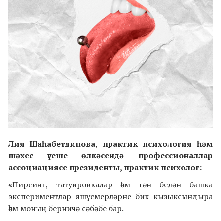
Лия Шаһабетдинова, практик психология һәм
шәхес үсеше өлкәсендә профессионаллар
ассоциациясе президенты, практик психолог:
«
Пирсинг, татуировкалар һәм тән белән башка
экспериментлар яшүсмерләрне бик кызыксындыра
һәм моның берничә сәбәбе бар.