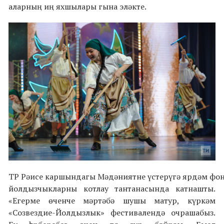
аларның иң яхшылары гына эләкте.
ТР
Рәисе каршындагы Мәдәниятне үстерүгә ярдәм фо
йолдызчыкларны котлау тантанасында катнашты.
«
Егерме өченче мәртәбә шушы матур, күркәм
«
Созвездие-Йолдызлык» фестивалендә очрашабыз.