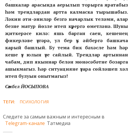
башкалар арасында аерылып торырга яратабыз
һәм трендлардан артта калмаска тырышабыз.
Ләкин әти-әниләр безгә начарлык теләми, алар
безне матур йөзле итеп күрергә өметләнә. Шуны
җиткерәсе килә: яшь барган саен, кешенең
фикерләве үзгәрә, ул бер үк әйбергә башкача
карый башлый. Бу тема бик бәхәсле һәм һәр
кеше үз юлын үзе сайлый. Трендлар артыннан
чабам, дип якыннар белән мөнәсәбәтне бозарга
ашыкмагыз. Һәр ситуацияне үзара сөйләшеп хәл
итеп булуын онытмагыз!
Сөмбел ЙОСЫПОВА
ТЕГИ:
ПСИХОЛОГИЯ
Следите за самым важным и интересным в
Telegram-канале
Татмедиа