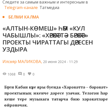
Следите за самым важным и интересным в
Telegram-канале
Татмедиа
БЕЛМИ КАЛМА
«АЛТЫН-КӨМЕШ» ҺӘМ «КУЛ
ЧАБЫШЛЫ»: «ХӘРӘКӘТТӘ – БӘРӘКӘТ»
ПРОЕКТЫ ЧИРАТТАГЫ ДӘРЕСЕН
УЗДЫРА
Илсөяр МАЛИКОВА,
20 июня 2024 - 11:29
1068
0
0
Бүген Кабан күле яры буенда «Хәрәкәттә – бәрәкәт»
проектының икенче дәресе узачак. Теләгән һәр
кеше тере музыкага татарча бию хәрәкәтләре
өйрәнәчәк.