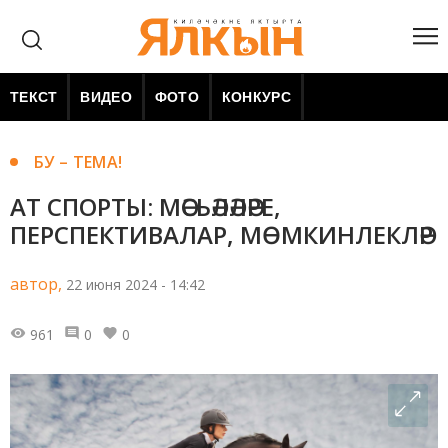
ТЕКСТ
ВИДЕО
ФОТО
КОНКУРС
БУ – ТЕМА!
АТ СПОРТЫ: МӘСЬӘЛӘЛӘРЕ,
ПЕРСПЕКТИВАЛАР, МӨМКИНЛЕКЛӘР
автор,
22 июня 2024 - 14:42
961
0
0