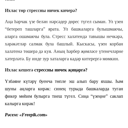
Ихлас төр стрессны ничек кичерә?
Аңа һәрчак үзе белән нәрсәдер дөрес түгел сыман. Ул үзен
“бетереп ташларга” ярата. Ул башкаларга булышмакчы,
аларга ошамакчы була. Стресс халәтендә тавышы нечкәрә,
хәрәкәтләр салмак була башлый. Кыскасы, үзен корбан
халәтенә төшерә дә куя. Аның һәрбер җөмләсе үтенечләрне
хәтерләтә. Бу инде зур хаталарга кадәр китерергә мөмкин.
Ихлас кешегә
стрессны ничек җиңәргә?
Үзбәяне күтәрү буенча төпле эш алып бару яхшы. Һәм
шуны аңларга кирәк: синең турыда башкаларда туган
фикер мөһим булырга тиеш түгел. Сиңа “үзеңне” саклап
калырга кирәк!
Рәсем: «Freepik.com»