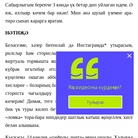
Сабырлыгым беренче 3 көндә үк бетәр дип уйлаган идем. Ә
юк, ихтыяр көчем бар икән! Мин әнә шулай үземне
ара-
тирә
сынап карарга яратам.
НӘТИҖӘ
Беләсезме, хәзер бөтенләй дә Инстаграмда* утырасым,
рилслар һәм сторислар карыйсым килми. Моңа кадәр
виртуаль тормышта яшәгән булсам, хәзер чынбарлыгыма
күбрәк игътибар итә башлаганымны сизәм. Әйтик,
күңелемә ошаган әйберне, сөенечле вакыйганы, җылы
хисләрне – боларның барысын да, тизрәк телефонга үрелеп,
Яңа видеоны күрдеңме?
сториста чагылдыру урынына, чынбарлыгымда 100%
кичерәм! Димәк, теге мәкаләдә әйткән сүзләр дөреслеккә
Тулырак
бик үк туры килеп бетми. Баштагы депрессив халәт һәм
«
ломка
»
тора-бара ниндидер шатлык катыш җиңеллек хисе
белән алышына.
Кыскасы, 14 көнлек «цифрлы диета» миңа ошады. Халыкка