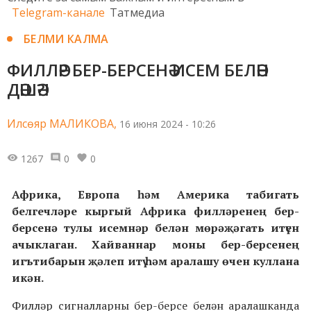
Telegram-канале
Татмедиа
БЕЛМИ КАЛМА
ФИЛЛӘР БЕР-БЕРСЕНӘ ИСЕМ БЕЛӘН
ДӘШӘ?!
Илсөяр МАЛИКОВА,
16 июня 2024 - 10:26
1267
0
0
Африка, Европа һәм Америка табигать
белгечләре кыргый Африка филләренең бер-
берсенә тулы исемнәр белән мөрәҗәгать итүен
ачыклаган. Хайваннар моны бер-берсенең
игътибарын җәлеп итү һәм аралашу өчен куллана
икән.
Филләр сигналларны бер-берсе белән аралашканда