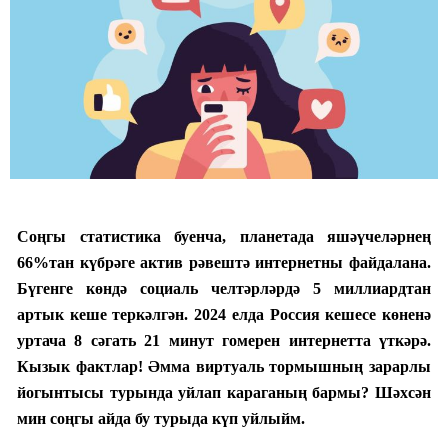
Соңгы статистика буенча, планетада яшәүчеләрнең
66%тан күбрәге актив рәвештә интернетны файдалана.
Бүгенге көндә социаль челтәрләрдә 5 миллиардтан
артык кеше теркәлгән. 2024 елда Россия кешесе көненә
уртача 8 сәгать 21 минут гомерен интернетта үткәрә.
Кызык фактлар! Әмма виртуаль тормышның зарарлы
йогынтысы турында уйлап караганың бармы? Шәхсән
мин соңгы айда бу турыда күп уйлыйм.