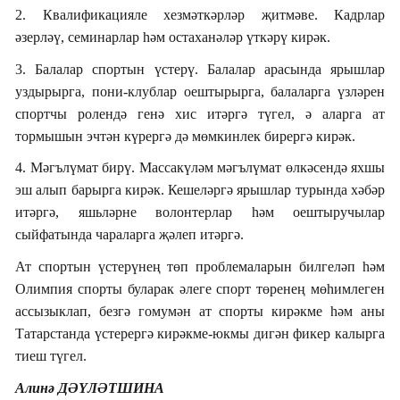
2. Квалификацияле хезмәткәрләр җитмәве. Кадрлар
әзерләү, семинарлар һәм остаханәләр үткәрү кирәк.
3. Балалар спортын үстерү.
Балалар арасында ярышлар
уздырырга, пони-клублар оештырырга, балаларга үзләрен
спортчы ролендә генә хис итәргә түгел, ә аларга ат
тормышын эчтән күрергә дә мөмкинлек бирергә кирәк.
4. Мәгълүмат бирү. Массакүләм мәгълүмат өлкәсендә яхшы
эш алып барырга кирәк. Кешеләргә ярышлар турында хәбәр
итәргә, яшьләрне волонтерлар һәм оештыручылар
сыйфатында чараларга җәлеп итәргә.
Ат спортын үстерүнең төп проблемаларын билгеләп һәм
Олимпия спорты буларак әлеге спорт төренең мөһимлеген
ассызыклап, безгә гомумән ат спорты кирәкме һәм аны
Татарстанда үстерергә кирәкме-юкмы дигән фикер калырга
тиеш түгел.
Алинә ДӘҮЛӘТШИНА