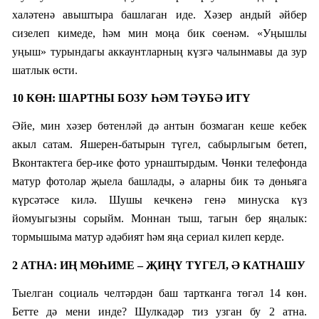
халәтенә авыштыра башлаган иде. Хәзер андый әйбер
сизелеп кимеде, һәм мин моңа бик сөенәм. «Уңышлы
уңыш» турындагы аккаунтларның күзгә чалынмавы да зур
шатлык өсти.
10 КӨН: ШАРТНЫ БОЗУ ҺӘМ ТӘҮБӘ ИТҮ
Әйе, мин хәзер бөтенләй дә антын бозмаган кеше кебек
акыл сатам. Яшерен-батырын түгел, сабырлыгым бетеп,
Вконтактега бер-ике фото урнаштырдым. Чөнки телефонда
матур фотолар җыела башлады, ә аларны бик тә дөньяга
күрсәтәсе килә. Шушы кечкенә генә минуска күз
йомуыгызны сорыйм.
Моннан тыш, тагын бер яңалык:
тормышыма матур әдәбият һәм яңа сериал килеп керде.
2 АТНА: ИҢ МӨҺИМЕ – ҖИҢҮ ТҮГЕЛ, Ә КАТНАШУ
Тыелган со
циаль челт
әрдән
баш тартканга төгәл 14 көн.
Бетте дә мени инде? Шулкадәр тиз узган бу
2
атна.