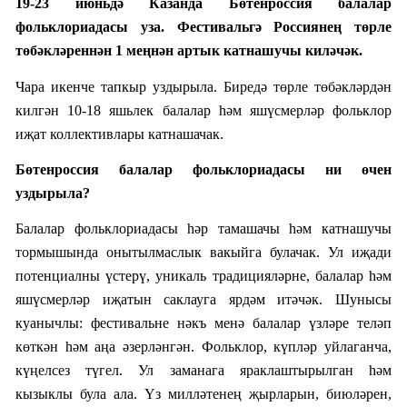
19-23 июньдә Казанда Бөтенроссия балалар
фольклориадасы уза.
Фестивал
ь
гә
Россиянең төрле
төбәкләреннән 1 меңнән артык катнашучы
киләчәк
.
Чара икенче тапкыр уздырыла. Биредә
төрле төбәкләрдән
килгән 10-18 яшьлек балалар һәм яшүсмерләр фольклор
иҗат коллективлары катнашачак.
Бөтенроссия балалар фольклориадасы
ни өчен
уздырыла?
Балалар фольклориадасы һәр тамашачы һәм катнашучы
тормышында онытылмаслык вакыйга булачак. Ул иҗади
потенциалны үстерү, уникаль традицияләрне, балалар һәм
яшүсмерләр иҗатын саклауга ярдәм итәчәк. Шунысы
куанычлы: фестивальне нәкъ менә балалар үзләре теләп
көткән һәм аңа әзерләнгән. Фольклор, күпләр уйлаганча,
күңелсез түгел. Ул заманага яраклаштырылган һәм
кызыклы була ала. Үз милләтенең җырларын, биюләрен,