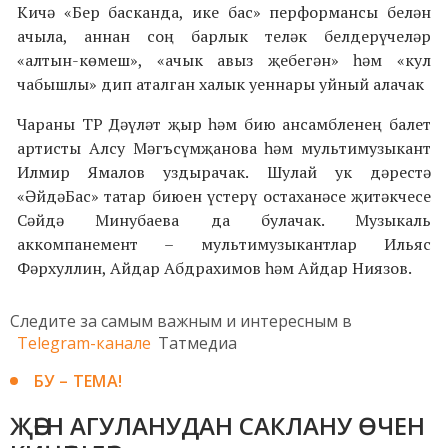
Кичә «Бер басканда, ике бас» перформансы белән
ачыла, аннан соң барлык теләк белдерүчеләр
«алтын-көмеш», «ачык авыз җебегән» һәм «кул
чабышлы» дип аталган халык уеннары уйный алачак
Чараны ТР Дәүләт җыр һәм бию ансамбленең балет
артисты Алсу Мәгъсүмҗанова һәм мультимузыкант
Илмир Ямалов уздырачак. Шулай ук дәрестә
«ӘйдәБас» татар биюен үстерү остаханәсе җитәкчесе
Сәйдә Минубаева да булачак. Музыкаль
аккомпанемент – мультимузыкантлар Ильяс
Фәрхуллин, Айдар Абдрахимов һәм Айдар Ниязов.
Следите за самым важным и интересным в
Telegram-канале
Татмедиа
БУ – ТЕМА!
ҖӘЕН АГУЛАНУДАН САКЛАНУ ӨЧЕН