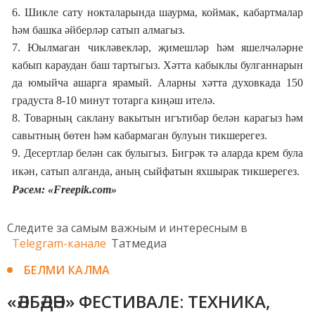
6. Шикле сату нокталарында шаурма, коймак, кабартмалар
һәм башка әйберләр сатып алмагыз.
7. Юылмаган чикләвекләр, җимешләр һәм яшелчәләрне
кабып караудан баш тартыгыз. Хәтта кабыклы булганнарын
да юмыйча ашарга ярамый. Аларны хәтта духовкада 150
градуста 8-10 минут тотарга киңәш ителә.
8. Товарның саклану вакытын игътибар белән карагыз һәм
савытның бөтен һәм кабармаган булуын тикшерегез.
9.
Десертлар
белән сак булыгыз
.
Бигрәк тә аларда крем була
икән, сатып алганда, аның сыйфатын яхшырак тикшерегез.
Рәсем: «Freepik.com»
Следите за самым важным и интересным в
Telegram-канале
Татмедиа
БЕЛМИ КАЛМА
«ӘЛБӘДӘН» ФЕСТИВАЛЕ: ТЕХНИКА,