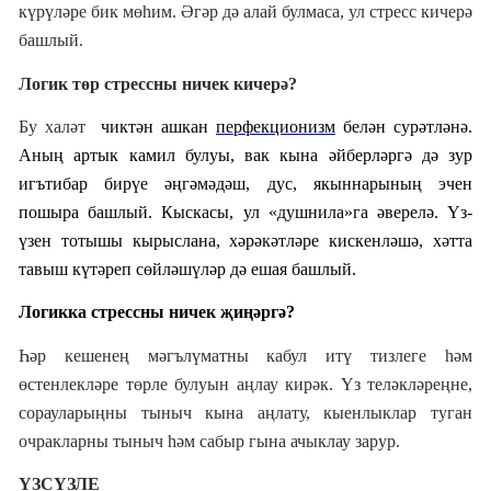
күрүләре бик мөһим. Әгәр дә алай булмаса, ул стресс кичерә
башлый.
Логик төр стрессны ничек кичерә?
Бу халәт
чиктән ашкан
перфекционизм
белән сурәтләнә.
Аның артык камил булуы, вак кына әйберләргә дә зур
игътибар бирүе әңгәмәдәш, дус, якыннарының эчен
пошыра башлый. Кыскасы, ул «душнила»га әверелә. Үз-
үзен тотышы кырыслана, хәрәкәтләре кискенләшә, хәтта
тавыш күтәреп сөйләшүләр дә ешая башлый.
Логикка стрессны ничек җиңәргә?
Һәр кешенең мәгълүматны кабул итү тизлеге һәм
өстенлекләре төрле булуын аңлау кирәк. Үз теләкләреңне,
сорауларыңны тыныч кына аңлату, кыенлыклар туган
очракларны тыныч һәм сабыр гына ачыклау зарур.
ҮЗСҮЗЛЕ