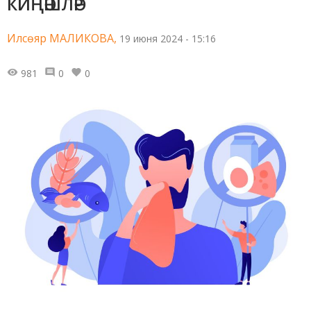
КИҢӘШЛӘР
Илсөяр МАЛИКОВА,
19 июня 2024 - 15:16
981
0
0