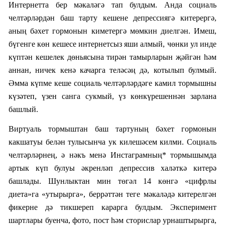
Интернетта бер мәкаләгә тап булдым. Анда социаль
челтәрләрдән баш тарту кешене депрессиягә китерергә,
аның бәхет гормонын киметергә мөмкин диелгән. Имеш,
бүгенге көн кешесе интернетсыз яши алмый, чөнки ул инде
күптән кешелек дөньясына тирән тамырларын җәйгән һәм
аннан, ничек кенә качарга теләсәң дә, котылып булмый.
Әмма күпме кеше социаль челтәрләрдәге камил тормышны
күзәтеп, үзен санга сукмый, үз көнкүрешеннән зарлана
башлый.
Виртуаль тормыштан баш тартуның бәхет гормонын
какшатуы белән тулысынча ук килешәсем килми. Социаль
челтәрләрнең, ә нәкъ менә Инстаграмның
*
тормышымда
артык күп булуы әкренләп депрессив халәткә китерә
башлады. Шунлыктан мин төгәл 14 көнгә «цифрлы
диета»га «утырырга», беррәттән теге мәкаләдә китерелгән
фикерне дә тикшереп карарга булдым. Эксперимент
шартлары буенча, фото, пост һәм сторислар урнаштырырга,