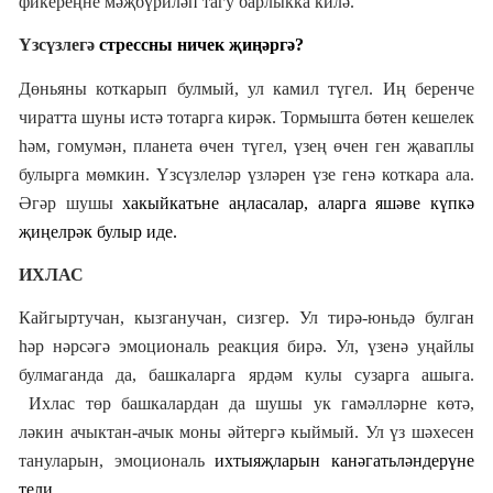
фикереңне мәҗбүриләп тагу барлыкка килә.
Үзсүзлегә
стрессны ничек җиңәргә?
Дөньяны коткарып булмый, ул камил түгел. Иң беренче
чиратта шуны истә тотарга кирәк. Тормышта бөтен кешелек
һәм, гомумән, планета өчен түгел, үзең өчен ген җаваплы
булырга мөмкин. Үзсүзлеләр үзләрен үзе генә коткара ала.
Әгәр шушы
хакыйкатьне аңласалар,
аларга яшәве күпкә
җиңелрәк булыр иде.
ИХЛАС
Кайгыртучан, кызганучан, сизгер. Ул тирә-юньдә булган
һәр нәрсәгә эмоциональ реакция бирә. Ул, үзенә уңайлы
булмаганда да, башкаларга ярдәм кулы сузарга ашыга.
Ихлас төр башкалардан да шушы ук гамәлләрне көтә,
ләкин ачыктан-ачык моны әйтергә кыймый. Ул үз шәхесен
тануларын, эмоциональ
ихтыяҗларын канәгатьләндерүне
тели.