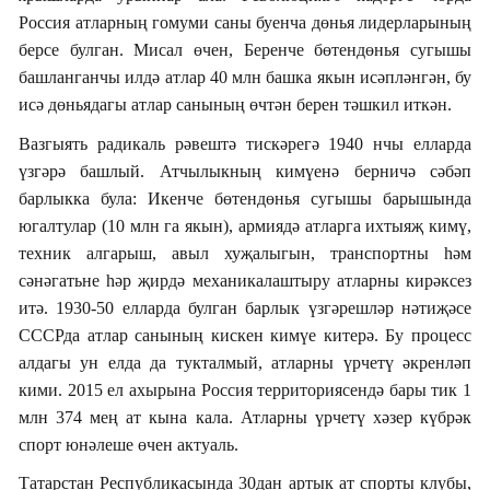
Россия атларның гомуми саны буенча дөнья лидерларының
берсе булган. Мисал өчен, Беренче бөтендөнья сугышы
башланганчы илдә атлар 40 млн башка якын исәпләнгән, бу
исә дөньядагы атлар санының өчтән берен тәшкил иткән.
Вазгыять радикаль рәвештә тискәрегә 1940 нчы елларда
үзгәрә башлый.
Атчылыкның кимүенә берничә сәбәп
барлыкка була: Икенче бөтендөнья сугышы барышында
югалтулар (10 млн га якын), армиядә атларга ихтыяҗ кимү,
техник алгарыш, авыл хуҗалыгын, транспортны һәм
сәнәгатьне һәр җирдә механикалаштыру атларны кирәксез
итә.
1930-50 елларда булган барлык үзгәрешләр нәтиҗәсе
СССРда атлар санының кискен кимүе китерә. Бу процесс
алдагы ун елда да тукталмый, атларны үрчетү әкренләп
кими. 2015 ел ахырына Россия территориясендә бары тик 1
млн 374 мең ат кына кала.
Атларны үрчетү хәзер күбрәк
спорт юнәлеше өчен актуаль.
Татарстан Республикасында 30дан артык ат спорты клубы,