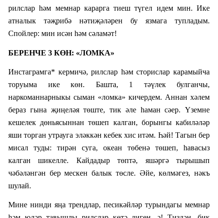
рилслар һәм мемнар карарга тиеш түгел идем мин. Ике
атналык тәҗрибә нәтиҗәләрен бу язмага тупладым.
Спойлер: мин исән һәм сәламәт!
БЕРЕНЧЕ 3 КӨН:
«ЛОМКА»
Инстаграмга*
кермичә, рилслар һәм сторислар карамыйча
торуыма ике көн. Башта, 1 тәүлек булганчы,
наркоманнарныкы сыман «ломка» кичердем. Аннан хәлем
бераз гына җиңеләя төште, тик әле һаман сәер. Үземне
кешелек дөньясыннан төшеп калган, борынгы кабиләләр
яши торган утрауга эләккән кебек хис итәм. Һәй! Тагын бер
мисал туды: тирән суга, океан төбенә төшеп, һавасыз
калган шикелле. Кайдадыр төптә, яшәргә тырышып
чәбәләнгән бер мескен балык төсле. Әйе, көлмәгез, нәкъ
шулай.
Мине нинди яңа трендлар, песикәйләр турындагы мемнар
һәм юләр тавышлы рилслар көтә диген, ә! Тиздән, бик