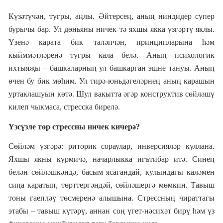
Күзәтүчән, тугры, аңлы. Әйтерсең, аның ниндидер супер
бурычы бар. Ул дөньяны ничек тә яхшы якка үзгәртү яклы.
Үзенә карата бик таләпчән, принципларына һәм
кыйммәтләренә тугры кала белә. Аның психологик
ихтыяҗы – башкаларның ул башкарган эшне тануы. Аның
өчен бу бик мөһим. Ул тирә-юньдәгеләрнең аның карашын
уртаклашуын көтә. Шул вакытта әгәр конструктив сөйләшү
килеп чыкмаса, стресска бирелә.
Үзсүзле төр стрессны ничек кичерә?
Сөйләм үзгәрә: риторик сораулар, инверсияләр куллана.
Яхшы якны күрмичә, начарлыкка игътибар итә. Синең
белән сөйләшкәндә, басым ясагандай, кулындагы каләмен
сиңа каратып, төрттергәндәй, сөйләшергә мөмкин.
Тавыш
тоны гаепләү төсмеренә алышына. Стрессның чираттагы
этабы – тавыш күтәрү, аннан соң үгет-нәсихәт бирү һәм үз