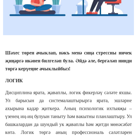
Шәхес төрен ачыклап, нәк
ъ
менә сиңа стрессны ничек
җиңәргә икәнен билгеләп була. Әйдә әле, бергәләп нинди
төргә керүеңне ачыклыйбыз!
ЛОГИК
Дисциплина ярата, җаваплы, логик фикерләү сәләте яхшы.
Ул барысын да системалаштырырга ярата, эшләрне
ахырына кадәр җиткерә. Аның психологик ихтыяҗы –
үзенең иң-иң булуын таныту һәм вакытны планлаштыру. Ул
башкалардан да шундый ук җаваплы һәм җитди мөнәсәбәт
көтә. Логик төргә аның профессиональ сәләтләрен