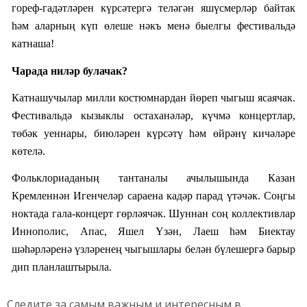
гореф-гадәтләрен күрсәтергә теләгән яшүсмерләр байтак
һәм аларның күп өлеше нәкъ менә быелгы фестивальдә
катнаша!
Чарада ниләр булачак?
Катнашучылар милли костюмнардан йөреп чыгыш ясаячак.
Фестивальдә кызыклы остаханәләр, күчмә концертлар,
төбәк уеннары, биюләрен күрсәтү һәм өйрәнү кичәләре
көтелә.
Фольклориаданың тантаналы ачылышында Казан
Кремленнән Игенчеләр сараена кадәр парад үтәчәк. Соңгы
ноктада гала-концерт гөрләячәк. Шуннан соң коллективлар
Иннополис, Апас, Яшел Үзән, Лаеш һәм Биектау
шәһәрләренә үзләренең чыгышлары белән бүлешергә барыр
дип планлаштырыла.
Следите за самым важным и интересным в