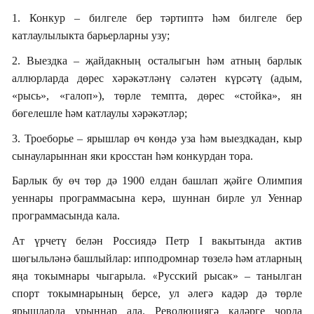
1. Конкур – билгеле бер тәртиптә һәм билгеле бер
катлаулылыкта барьерларны узу;
2. Выездка – җайдакның осталыгын һәм атның барлык
аллюрларда дөрес хәрәкәтләнү сәләтен күрсәтү (адым,
«рысь», «галоп»), төрле темпта, дөрес «стойка», ян
бөгелешле һәм катлаулы хәрәкәтләр;
3. Троеборье – ярышлар өч көндә уза һәм выездкадан, кыр
сынауларыннан яки кросстан һәм конкурдан тора.
Барлык бу өч төр дә 1900 елдан башлап җәйге Олимпия
уеннары программасына керә, шуннан бирле ул Уеннар
программасында кала.
Ат үрчетү белән Россиядә Петр I вакытында актив
шөгыльләнә башлыйлар: ипподромнар төзелә һәм атларның
яңа токымнары чыгарыла.
Русский рысак» – танылган
«
спорт токымнарының берсе, ул әлегә кадәр дә төрле
ярышларда урыннар ала.
Революциягә кадәрге чорда