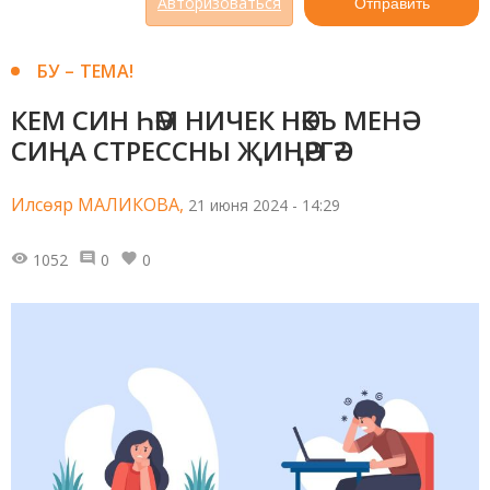
Авторизоваться
Отправить
БУ – ТЕМА!
КЕМ СИН ҺӘМ НИЧЕК НӘКЪ МЕНӘ
СИҢА СТРЕССНЫ ҖИҢӘРГӘ?
Илсөяр МАЛИКОВА,
21 июня 2024 - 14:29
1052
0
0