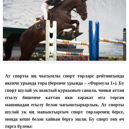
Ат спорты иң чыгымлы спорт төрләре рейтингында
икенче урында тора (беренче урында – «Формула 1»). Бу
спорт шулай ук шактый куркыныч санала, чөнки аттан
егылу бишенче каттан яки хәрәкәт итә торган
машинадан егылу белән чагыштырырлык. Ат спорты
шулай ук иң мавыктыргыч спорт төрләренең берсе,
монда кеше белән хайван бергә эшли. Бу спорт төп өч
төргә бүленә: