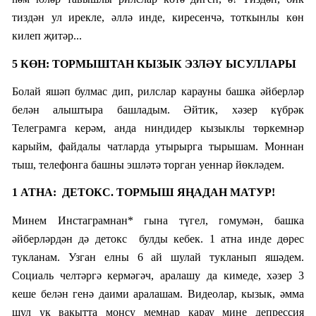
тиздән ул ирекле, әллә инде, киресенчә, тоткынлы көн
килеп җитәр...
5 КӨН: ТОРМЫШТАН КЫЗЫК ЭЗЛӘҮ ЫСУЛЛАРЫ
Болай яшәп булмас дип, рилслар карауны башка әйберләр
белән алыштыра башладым. Әйтик, хәзер күбрәк
Телеграмга керәм, анда ниндидер кызыклы төркемнәр
карыйм, файдалы чатларда утырырга тырышам. Моннан
тыш, телефонга башны эшләтә торган уеннар йөкләдем.
1 АТНА: ДЕТОКС. ТОРМЫШ ЯҢАДАН МАТУР!
Минем Инстаграмнан* гына түгел, гомумән, башка
әйберләрдән дә детокс булды кебек. 1 атна инде дөрес
тукланам. Узган елны 6 ай шулай тукланып яшәдем.
Социаль челтәргә кермәгәч, аралашу да кимеде, хәзер 3
кеше белән генә даими аралашам. Видеолар, кызык, әмма
шул ук вакытта моңсу мемнар карау мине депрессия