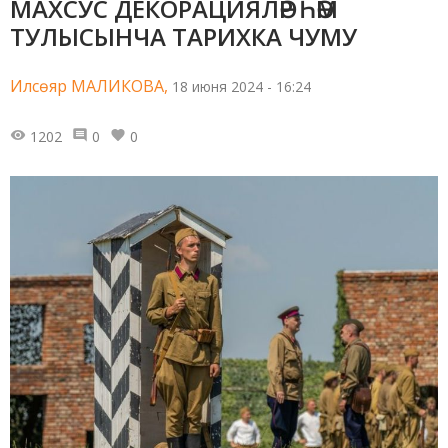
МАХСУС ДЕКОРАЦИЯЛӘР ҺӘМ
ТУЛЫСЫНЧА ТАРИХКА ЧУМУ
Илсөяр МАЛИКОВА,
18 июня 2024 - 16:24
1202
0
0