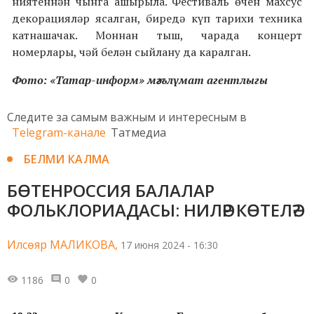
ниятеннән чынга ашырыла. Фестиваль өчен махсус
декорацияләр ясалган, биредә күп тарихи техника
катнашачак. Моннан тыш, чарада концерт
номерлары, чәй белән сыйлану да каралган.
Фото: «Татар-информ» мәгълүмат агентлыгы
Следите за самым важным и интересным в
Telegram-канале
Татмедиа
БЕЛМИ КАЛМА
БӨТЕНРОССИЯ БАЛАЛАР
ФОЛЬКЛОРИАДАСЫ: НИЛӘР КӨТЕЛӘ?
Илсөяр МАЛИКОВА,
17 июня 2024 - 16:30
1186
0
0