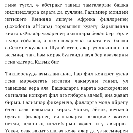
гына түгел, ә абстракт тавыш тамгаларын башка
индивидларга карата да куллана. Галимнәр мондый
нәтиҗәгә Кениядә яшәүче Африка филләренең
(Loxodonta africana) тормышын күзәтү барышында
килгән. Филләр үзләренең якыннары белән бер төрле
телдә сөйләшә, ә «күршеләре»нә карата исә башка
сөйләмне куллана. Шулай итеп, алар үз якыннарына
исемнәр тага һәм кирәк булганда шул бер авазларны
генә чыгара. Кызык бит!
Тикшеренүдә ачыкланганча, һәр фил конкрет үзенә
генә мөрәҗәгать ителгән чакыруны танып, ул
тавышны аера ала. Башкаларга карата җиткерелгән
сигналны конкрет фил игътибарга алмый, аңа җавап
бирми. Галимнәр фикеренчә, филләргә моңа өйрәнү
өчен озак вакытлар кирәк. Чөнки, әйтик, кечкенә
булган филләрнең сигналларга реакциясе җитеп
бетми, аларның игътибарын җәлеп итү авыррак.
Үскәч, озак вакыт яшәгәч кенә, алар да үз исемнәрен