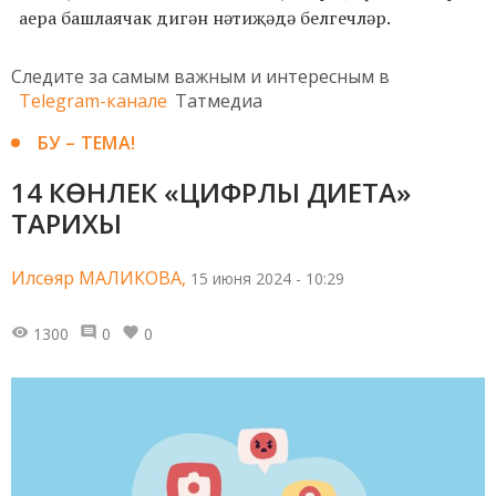
аера башлаячак дигән нәтиҗәдә белгечләр.
Следите за самым важным и интересным в
Telegram-канале
Татмедиа
БУ – ТЕМА!
14 КӨНЛЕК «ЦИФРЛЫ ДИЕТА»
ТАРИХЫ
Илсөяр МАЛИКОВА,
15 июня 2024 - 10:29
1300
0
0