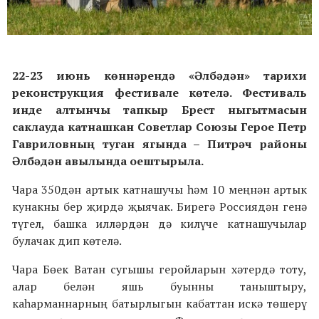
22-23 июнь көннәрендә «Әлбәдән» тарихи
реконструкция фестивале көтелә. Фестиваль
инде алтынчы тапкыр Брест ныгытмасын
саклауда катнашкан Советлар Союзы Герое Петр
Гавриловның туган ягында – Питрәч районы
Әлбәдән авылында оештырыла.
Чара 350дән артык катнашучы һәм 10 меңнән артык
кунакны бер җирдә җыячак. Бирегә Россиядән генә
түгел, башка илләрдән дә килүче катнашучылар
булачак дип көтелә.
Чара Бөек Ватан сугышы геройларын хәтердә тоту,
алар белән яшь буынны таныштыру,
каһарманнарның батырлыгын кабаттан искә төшерү