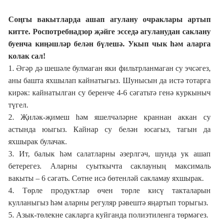
Соңгы вакытларда ашап агулану очраклары артып
китте. Роспотребнадзор җәйге эсседә агуланудан саклану
буенча киңәшләр белән бүлешә. Укып чык һәм аларга
колак сал!
1. Әгәр дә шешәле булмаган яки фильтрланмаган су эчсәгез,
аны башта яхшылап кайнатыгыз. Шунысын да истә тотарга
кирәк: кайнатылган су беренче 4-6 сәгатьтә генә куркыныч
түгел.
2. Җиләк-җимеш һәм яшелчәләрне краннан аккан су
астында юыгыз. Кайнар су белән юсагыз, тагын да
яхшырак булачак.
3. Ит, балык һәм салатларны әзерлгәч, шунда ук ашап
бетерегез. Аларны суыткычта саклауның максималь
вакыты – 6 сәгать. Сөтне исә бөтенләй сакламау яхшырак.
4. Төрле продуктлар өчен төрле кисү такталарын
кулланыгыз һәм аларны регуляр рәвештә яңартып торыгыз.
5. Азык-төлекне сакларга куйганда полиэтиленга төрмәгез.