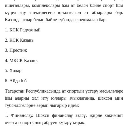
ишегаллары, комплекслары һәм ат белән бәйле спорт һәм
күңел ачу эшчәнлегенә юнәлтелгән ат абзарлары бар.
Казанда атлар белән бәйле түбәндәге оешмалар бар:
1. КСК Радужный
2. КСК Казань
3. Престиж
4. МКСК Казань
5. Хадар
6. Айда һ.б.
Татарстан Республикасында ат спортын үстерү мәсьәләләре
һәм аларны хәл итү юллары ачыклаганда, шәхсән мин
түбәндәгеләрне аерып чыгарыр идем:
1. Финанслау. Шәхси финанслау эзләү, җирле хакимият
өчен ат спортының абруен күтәрү кирәк.