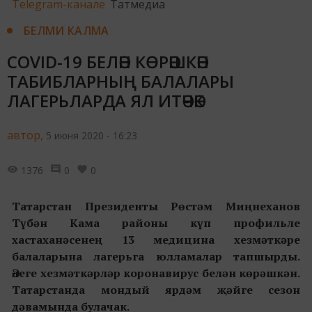
Telegram-канале
Татмедиа
БЕЛМИ КАЛМА
COVID-19 БЕЛӘН КӨРӘШКӘН
ТАБИБЛАРНЫҢ БАЛАЛАРЫ
ЛАГЕРЬЛАРДА ЯЛ ИТӘЧӘК
автор,
5 июня 2020 - 16:23
1376
0
0
Татарстан Президенты Рөстәм Миңнеханов
Түбән Кама районы күп профильле
хастаханәсенең 13 медицина хезмәткәре
балаларына лагерьга юлламалар тапшырды.
Әлеге хезмәткәрләр коронавирус белән көрәшкән.
Татарстанда мондый ярдәм җәйге сезон
дәвамында булачак.