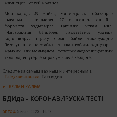
министры Сергей Кравцов.
Моңа кадәр, 29 майда, министрлык төбәкләргә
чыгарылыш кичәләрен 27нче июньдә онлайн-
форматта уздырырга тәкъдим иткән иде.
“Чыгарылыш бәйрәмен гадәттәгечә уздыру
коронавирус таралу белән бәйле чикләүләрне
бетерүнең өченче этабына чыккан төбәкләрдә узарга
мөмкин. Тик моның өчен Роспотребнадзорның барлык
таләпләрен үтәргә кирәк”, – диелә хәбәрдә.
Следите за самым важным и интересным в
Telegram-канале
Татмедиа
БЕЛМИ КАЛМА
БДИда – КОРОНАВИРУСКА ТЕСТ!
автор,
5 июня 2020 - 16:28