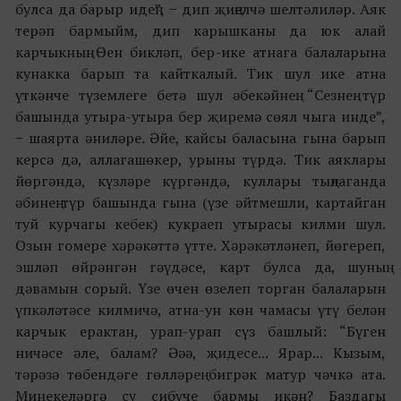
булса да барыр идең”, − дип җиңелчә шелтәлиләр. Аяк
терәп бармыйм, дип карышканы да юк алай
карчыкның. Өен бикләп, бер-ике атнага балаларына
кунакка барып та кайткалый. Тик шул ике атна
үткәнче түземлеге бетә шул әбекәйнең. “Сезнең түр
башында утыра-утыра бер җиремә сөял чыга инде”,
− шаярта әниләре. Әйе, кайсы баласына гына барып
керсә дә, аллагашөкер, урыны түрдә. Тик аяклары
йөргәндә, күзләре күргәндә, куллары тыңлаганда
әбинең түр башында гына (үзе әйтмешли, картайган
туй курчагы кебек) кукраеп утырасы килми шул.
Озын гомере хәрәкәттә үтте. Хәрәкәтләнеп, йөгереп,
эшләп өйрәнгән гәүдәсе, карт булса да, шуның
дәвамын сорый. Үзе өчен өзелеп торган балаларын
үпкәләтәсе килмичә, атна-ун көн чамасы үтү белән
карчык ерактан, урап-урап сүз башлый: “Бүген
ничәсе әле, балам? Әәә, җидесе... Ярар... Кызым,
тәрәзә төбендәге гөлләрең бигрәк матур чәчкә ата.
Минекеләргә су сибүче бармы икән? Баздагы