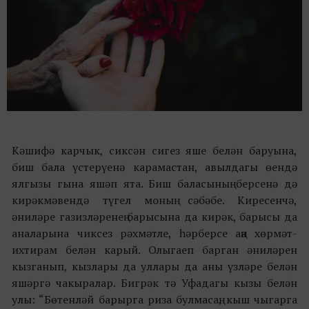
Кәшифә карчык, сиксән сигез яше белән баруына,
биш бала үстерүенә карамастан, авылдагы өендә
ялгызы гына яшәп ята. Биш баласының берсенә дә
кирәкмәвендә түгел моның сәбәбе. Киресенчә,
әниләре газизләренең барысына да кирәк, барысы да
аналарына чиксез рәхмәтле, һәрберсе аңа хөрмәт-
ихтирам белән карый. Олыгаеп барган әниләрен
кызганып, кызлары да уллары да аны үзләре белән
яшәргә чакыралар. Бигрәк тә Уфадагы кызы белән
улы: “Бөтенләй барырга риза булмасаң, кыш чыгарга