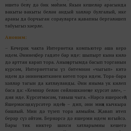
ишетә белү дә бик мөһим. Якын кешеләр арасында
вакыты-вакыты белән андый хәлләр булгалый, ике
араны да борчыган сорауларга җавапны бергәләшеп
табуыгыз хәерле.
Аноним:
– Кечерәк чакта Интернетка компьютер аша керә
идем. Әнинең бер гадәте бар иде: шыпырт кына килә
дә арттан карап тора. Аның артымда басып торганын
күрсәм, Интернеттагы үз битемнән «чыгып» китә
идем дә әнинең киткәнен көтеп тора идем. Тора-бара
хәлләр тагын да катлауланды. Әни яныма ук килеп
баса да: «Кемнәр белән сөйләшкәнеңне күрсәт әле», –
дия иде. Күрсәтмәсәм, тавыш чыга. «Нәрсә яшерәсең?
Яшермәсәң, күрсәтер идең!» – дип, әни миңа кычкыра
башлый. Мин дә түзеп тора алмыйм. Җавап итеп
берәр сүз әйтәм. Бернәрсә дә яшерми идем югыйсә.
Бары тик никтер шәхси хатларымны кешегә