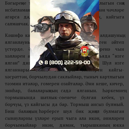
Бәгыреңне телеп, бу дөньяда хаклык юклыгын сиңа
исбатламаячак. Ул фатир өчен хатыны белән чәчләре
агарса да, синең күңелеңне төшермәячәк, кайгыга
салмаячак.
Кәшифә карчык балаларына кечкенәдән алдашуның,
ялганлауның бик начар гадәт икәнлеген әйтеп
үстерде. Әйе, балалары бүген әниләренә чын
хәлләрен ачып сала алмыйлар. Тик дөньяда “изге
ялган” дигән төшенчә дә бар бит әле. Шул изге
ялганнары белән балалары әниләрен кайгы-
хәсрәттән, борчылудан саклыйлар, тыныч картлыгын
тәэмин итәләр, гомерен озайталар. Әни кеше, кичер,
зинһар, балаларыңның садә ялганын. Һәркемнең
тормышында шатлык-сөенече булган кебек, үз
борчуы, үз кайгысы да бар. Тормыш ансыз булмый.
Биш балаңның һәрберсе шул бик җиңел булмаган
сынауларны үзләре ерып чыга ала икән, әниләрен
борчымыйлар икән, димәк, тырышканың юкка