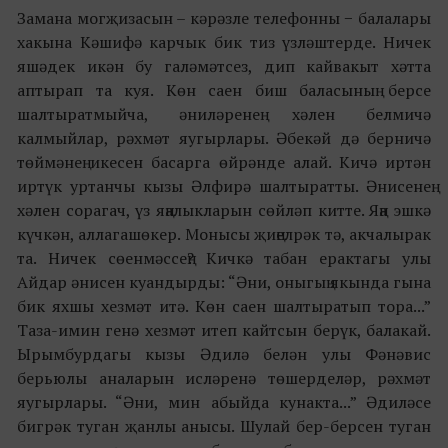
Замана могҗизасын – кәрәзле телефонны − балалары
хакына Кәшифә карчык бик тиз үзләштерде. Ничек
яшәдек икән бу галәмәтсез, дип кайвакыт хәтта
аптырап та куя. Көн саен биш баласының берсе
шалтыратмыйча, әниләренең хәлен белмичә
калмыйлар, рәхмәт яугырлары. Әбекәй дә берничә
төймәнең икесен басарга өйрәнде алай. Кичә иртән
иртүк уртанчы кызы Әлфирә шалтыратты. Әнисенең
хәлен сорагач, үз яңалыкларын сөйләп китте. Яңа эшкә
күчкән, аллагашөкер. Монысы җиңелрәк тә, акчалырак
та. Ничек сөенмәссең? Кичкә табан ерактагы улы
Айдар әнисен куандырды: “Әни, оныгың якында гына
бик яхшы хезмәт итә. Көн саен шалтыратып тора...”
Таза-имин генә хезмәт итеп кайтсын берүк, балакай.
Ырымбурдагы кызы Әдилә белән улы Фәнәвис
берьюлы аналарын исләренә төшерделәр, рәхмәт
яугырлары. “Әни, мин абыйда кунакта...” Әдиләсе
бигрәк туган җанлы анысы. Шулай бер-берсен туган