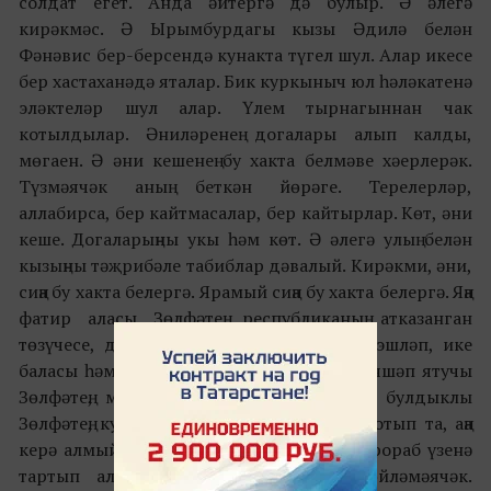
солдат егет. Анда әйтергә дә булыр. Ә әлегә
кирәкмәс. Ә Ырымбурдагы кызы Әдилә белән
Фәнәвис бер-берсендә кунакта түгел шул. Алар икесе
бер хастаханәдә яталар. Бик куркыныч юл һәләкатенә
эләктеләр шул алар. Үлем тырнагыннан чак
котылдылар. Әниләренең догалары алып калды,
мөгаен. Ә әни кешенең бу хакта белмәве хәерлерәк.
Түзмәячәк аның беткән йөрәге. Терелерләр,
аллабирса, бер кайтмасалар, бер кайтырлар. Көт, әни
кеше. Догаларыңны укы һәм көт. Ә әлегә улың белән
кызыңны тәҗрибәле табиблар дәвалый. Кирәкми, әни,
сиңа бу хакта белергә. Ярамый сиңа бу хакта белергә. Яңа
фатир аласы Зөлфәтең, республиканың атказанган
төзүчесе, дистә-дистә еллар төзелештә эшләп, ике
баласы һәм хатыны белән тулай торакта яшәп ятучы
Зөлфәтең, мактаулы, данлыклы, тырыш, булдыклы
Зөлфәтең, кулына яңа фатирның ачкычын тотып та, аңа
керә алмыйча, хаклы фатирдан язуын, прораб үзенә
тартып алуын бервакытта да сиңа сөйләмәячәк.