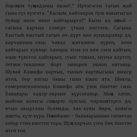
бәрәңгем туңмадымы икән?..” Иртәгәсен тагын җай
гына сүз кузгата: “Кызым, кайчанрак буш вакытыгыз
булыр икән мине кайтарырга?” Кызы да аңлый –
сагына карчык гомере үткән нигезен. Сагына.
Кыстый-кыстый тагын өч-дүрт көн кундыралар да,
карчыкның елар чиккә җиткәнен күреп, өенә
кайтарып куялар. Аннары атна-ун көн саен кайтып,
азык-түлеген кайтарып, суын ташып, мунча кертеп,
бетмәс-төкәнмәс йорт эшләрен эшләп китәләр.
Шулай Кәшифә карчык, тыныч картлыгына шөкер
итеп, бер ялгыз башы гына яшәп ята. Шөкер,
гомеренең көзендә Кәшифә әби үзен бәхетле сизә.
Балалары кадер-хөрмәт күрсәтәләр. Моңа хәтле,
шайтан колагы саңгырау булсын, чирләштерсә дә,
ятып авырганы булмады. Аяк-кулы йөри, колагы
ишетә, күзе күрә. Иң мөһиме − балаларыннан сөенечле
хәбәр генә ишетеп тора. Шуңа карчык үзен бик бәхетле
итеп тоя.