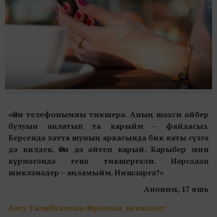
«Әни телефонымны тикшерә. Аның шәхси әйбер
булуын аңлатып та карыйм – файдасыз.
Берсендә хәтта шуның аркасында бик каты сүзгә
дә килдек. Әти дә әйтеп карый. Барыбер мин
күрмәгәндә генә тикшергәли. Нәрсәдән
шикләнәдер – аңламыйм. Нишләргә?»
Аноним, 17 яшь
Алсу Талибуллина-Фролова, психолог: