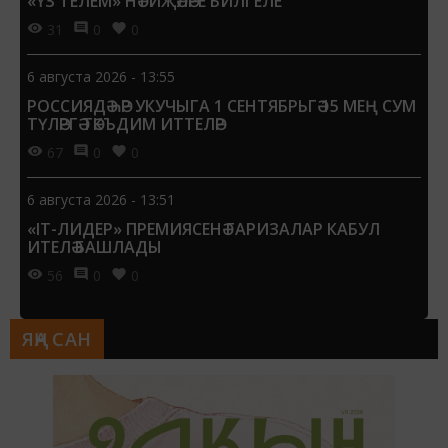
«ҮЗ ТЕЛЕМ» НӘТИҖӘЛӘРЕ БИЛГЕЛЕ
31
0
0
6 августа 2026 - 13:55
РОССИЯДӘ ҺӘР УКУЧЫГА 1 СЕНТЯБРЬГӘ 15 МЕҢ СУМ
ТҮЛӘРГӘ ТӘКЪДИМ ИТТЕЛӘР
67
0
0
6 августа 2026 - 13:51
«IT-ЛИДЕР» ПРЕМИЯСЕНӘ ГАРИЗАЛАР КАБУЛ
ИТЕЛӘ БАШЛАДЫ
56
0
0
ЯҢА САН