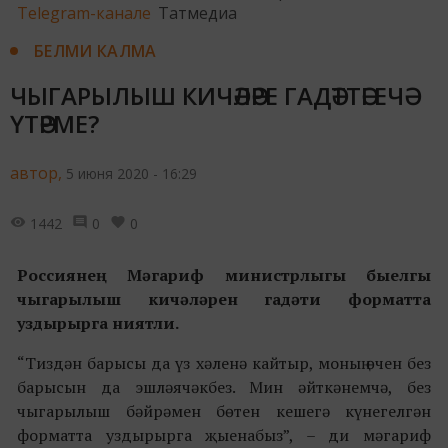
Telegram-канале
Татмедиа
БЕЛМИ КАЛМА
ЧЫГАРЫЛЫШ КИЧӘЛӘРЕ ГАДӘТТӘГЕЧӘ
ҮТӘРМЕ?
автор,
5 июня 2020 - 16:29
1442
0
0
Россиянең Мәгариф министрлыгы быелгы
чыгарылыш кичәләрен гадәти форматта
уздырырга ниятли.
“Тиздән барысы да үз хәленә кайтыр, моның өчен без
барысын да эшләячәкбез. Мин әйткәнемчә, без
чыгарылыш бәйрәмен бөтен кешегә күнегелгән
форматта уздырырга җыенабыз”, – ди мәгариф