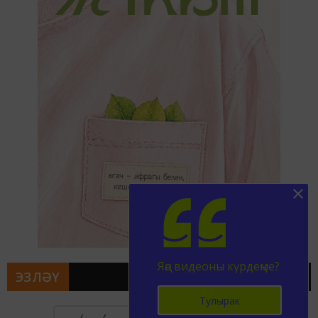
Яңа видеоны күрдеңме?
ЭЗЛӘҮ
Тулырак