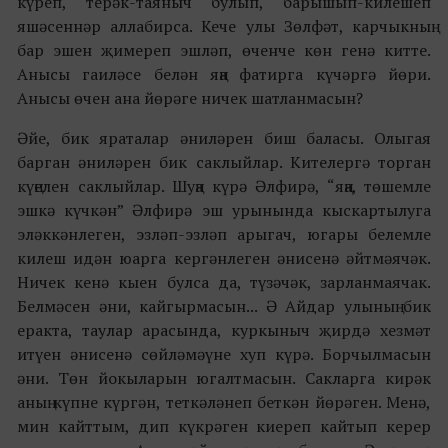
күреп, терәк-таяныч булып, барышып-килешеп
яшәсеннәр аллабирса. Кече улы Зөлфәт, карчыкның
бар эшен җимереп эшләп, өченче көн генә китте.
Анысы гаиләсе белән яңа фатирга күчәргә йөри.
Анысы өчен ана йөрәге ничек шатланмасын?
Әйе, бик яраталар әниләрен биш баласы. Олыгая
барган әниләрен бик саклыйлар. Кителергә торган
күңелен саклыйлар. Шуңа күрә Әлфирә, “яңа, төшемле
эшкә күчкән” Әлфирә эш урынында кыскартылуга
эләккәнлеген, эзләп-эзләп арыгач, югары белемле
килеш идән юарга кергәнлеген әнисенә әйтмәячәк.
Ничек кенә кыен булса да, түзәчәк, зарланмаячак.
Белмәсен әни, кайгырмасын... Ә Айдар улының бик
еракта, таулар арасында, куркыныч җирдә хезмәт
итүен әнисенә сөйләмәүне хуп күрә. Борчылмасын
әни. Төн йокыларын югалтмасын. Сакларга кирәк
аның күпне күргән, теткәләнеп беткән йөрәген. Менә,
мин кайттым, дип күкрәген киереп кайтып керер