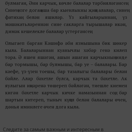
булмаган, Әни карчык, көчле балалар тәрбияләгәнсең.
Синең изге догаң аша бар кыенлыкны җиңә алалар, синең
фатихаң белән яшиләр. Үз кайгыларыннан, үз
мәшәкатьләреннән сине сакларга тырышалар икән,
димәк кешелекле балалар үстергәнсең.
Олыгаеп барган Кәшифә әби язмышына бик шөкер
кыла. Балаларыннан куанычлы хәбәр генә килеп
тора. Ә яшен яшәгән, ашын ашаган карчыкның инде
бар тормышы, бар булмышы, бар уе – балалары. Бар
кәефе, үз-үзен тоешы, бар тазалыгы балалары белән
бәйле. Алар бәхетле булса, карчык та бәхетле. Ак
яулыгын иңнәренә төшереп бәйләгән, тиешле киемен
кигән бәхетле карчык кичке намазыннан соң, бар
шартын китереп, тыныч күңел белән балалары өчен,
дөнья иминлеге өчен дога кыла.
Следите за самым важным и интересным в