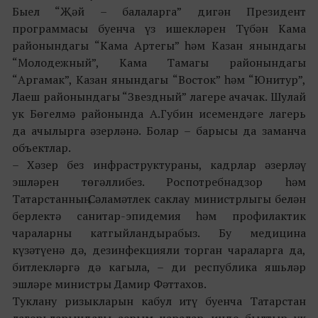
Быел “Җәй – балаларга” дигән Президент
программасы буенча үз ишекләрен Түбән Кама
районындагы “Кама Артегы” һәм Казан янындагы
“Молодежный”, Кама Тамагы районындагы
“Аргамак”, Казан янындагы “Восток” һәм “Юнитур”,
Лаеш районындагы “Звездный” лагере ачачак. Шулай
ук Бөгелмә районында А.Губин исемендәге лагерь
да ачылырга әзерләнә. Болар – барысы да заманча
объектлар.
– Хәзер без инфраструктураны, кадрлар әзерләү
эшләрен төгәллибез. Роспотребнадзор һәм
Татарстанның Сәламәтлек саклау министрлыгы белән
берлектә санитар-эпидемия һәм профилактик
чараларны катгыйландырабыз. Бу медицина
күзәтүенә дә, дезинфекцияли торган чараларга да,
битлекләргә дә кагыла, – ди республика яшьләр
эшләре министры Дамир Фәттахов.
Туклану ризыкларын кабул итү буенча Татарстан
лагерьларындагы аерым чаралар инде былтыр ук