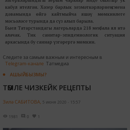
кабул ителгән. Хәзер барлык хезмәткәрләрнең смена
дәвамында өйгә кайтмыйча яшәү мөмкинлеге
мәсьәләсе турында да сүз алып барыла.
Быел Татарстандагы лагерьларда 218 мең бала ял итә
алачак. Тик санитар-эпидемиологик ситуация
аркасында бу саннар үзгәрергә мөмкин.
Следите за самым важным и интересным в
Telegram-канале
Татмедиа
АШЫЙБЫЗМЫ?
ТӘМЛЕ ЧИЗКЕЙК РЕЦЕПТЫ
Зилә САБИТОВА,
5 июня 2020 - 15:57
1981
0
1