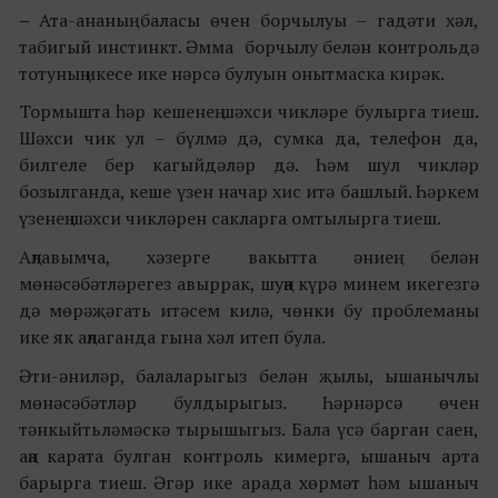
–
Ата-ананың баласы өчен борчылуы – гадәти хәл,
табигый инстинкт. Әмма борчылу белән контрольдә
тотуның икесе ике нәрсә булуын онытмаска кирәк.
Тормышта һәр кешенең шәхси чикләре булырга тиеш.
Шәхси чик ул – бүлмә дә, сумка да, телефон да,
билгеле бер кагыйдәләр дә. Һәм шул чикләр
бозылганда, кеше үзен начар хис итә башлый. Һәркем
үзенең шәхси чикләрен сакларга омтылырга тиеш.
Аңлавымча, хәзерге вакытта әниең белән
мөнәсәбәтләрегез авыррак, шуңа күрә минем икегезгә
дә мөрәҗәгать итәсем килә, чөнки бу проблеманы
ике як аңлаганда гына хәл итеп була.
Әти-әниләр, балаларыгыз белән җылы, ышанычлы
мөнәсәбәтләр булдырыгыз. Һәрнәрсә өчен
тәнкыйтьләмәскә тырышыгыз. Бала үсә барган саен,
аңа карата булган контроль кимергә, ышаныч арта
барырга тиеш. Әгәр ике арада хөрмәт һәм ышаныч