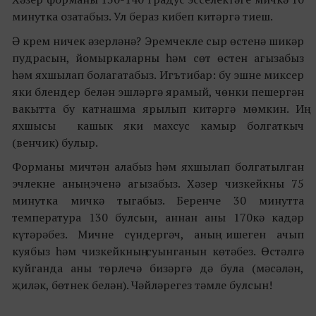
минутка озатабыз. Ул бераз кибеп китәргә тиеш.
Ә крем ничек әзерләнә? Эремчекле сыр өстенә шикәр
пудрасын, йомыркаларны һәм сөт өстен агызабыз
һәм яхшылап болагатабыз. Игътибар: бу эшне миксер
яки блендер белән эшләргә ярамый, чөнки пешергән
вакытта бу катнашма ярылып китәргә мөмкин. Иң
яхшысы кашык яки махсус камыр болгаткыч
(венчик) булыр.
Форманы мичтән алабыз һәм яхшылап болгатылган
эчлекне аның эченә агызабыз. Хәзер чизкейкны 75
минутка мичкә тыгабыз. Беренче 30 минутта
температура 130 булсын, аннан аны 170кә кадәр
күтәрәбез. Мичне сүндергәч, аның ишеген ачып
куябыз һәм чизкейкның суынганын көтәбез. Өстәлгә
куйганда аны төрлечә бизәргә дә була (мәсәлән,
җиләк, бөтнек белән). Чәйләрегез тәмле булсын!