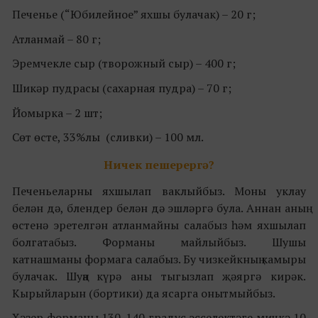
Печенье (“Юбилейное” яхшы булачак) – 20 г;
Атланмай – 80 г;
Эремчекле сыр (творожный сыр) – 400 г;
Шикәр пудрасы (сахарная пудра) – 70 г;
Йомырка – 2 шт;
Сөт өсте, 33%лы (сливки) – 100 мл.
Ничек пешерергә?
Печеньеларны яхшылап ваклыйбыз. Моны уклау
белән дә, блендер белән дә эшләргә була. Аннан аның
өстенә эретелгән атланмайны салабыз һәм яхшылап
болгатабыз. Форманы майлыйбыз. Шушы
катнашманы формага салабыз. Бу чизкейкның камыры
булачак. Шуңа күрә аны тыгызлап җәяргә кирәк.
Кырыйларын (бортики) да ясарга онытмыйбыз.
Хәзер форманы 130-140 градус эсселектәге мичкә 10