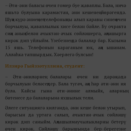
– Әти-әни баласы өчен гомер буе җаваплы. Бала, ничә
яшьтә булуына карамастан, әни кешенең йөрәгендә.
Шуңа күрә әниеңнең телефоныңны алып каравы синең өчен
борчылуы, җаваплылык хисе белән бәйле. Бу очракта
сиңа аның белән ачыктан-ачык сөйләшергә, аңлашырга
кирәк дип уйлыйм. Үзебезнең дә балалар бар. Кызыма
15 яшь. Телефонын караганым юк, аңа ышанам.
Аллаһка тапшырдык. Хәерлегә булсын!
Илзирә Гыйззәтуллина, студент:
– Әти-әниләрнең балалары өчен ни дәрәҗәдә
борчылуын беләсеңдер. Бала тугач, аңа һәр әти-әни ия
була. Кайсы гына әти-әнине алмыйк, аларның
бөтенесе дә балаларына яхшылык тели.
Әлеге ситуациягә килгәндә, әни кеше белән утырып,
барысын да уртага салып, ачыктан-ачык сөйләшү
кирәк дип саныйм. Аңлашылмаучылыкларны бетерү
өчен кирәк. Сөйләшү барышында бер-берегезне