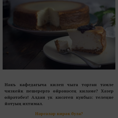
Нәкъ кафедагыча килеп чыга торган тәмле
чизкейк пешерергә өйрәнәсең киләме? Хәзер
өйрәтәбез! Алдан ук кисәтеп куябыз: телеңне
йотуың ихтимал.
Нәрсәләр кирәк була?