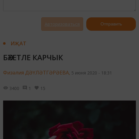
Авторизоваться
Отправить
ИҖАТ
БӘХЕТЛЕ КАРЧЫК
Физәлия ДӘҮЛӘТГӘРӘЕВА,
5 июня 2020 - 18:31
3400
1
15