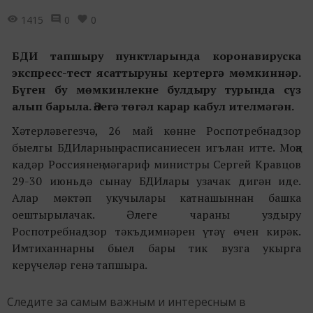
1415
0
0
БДИ тапшыру пунктларында коронавируска
экспресс-тест ясаттыруны кертергә мөмкиннәр.
Бүген бу мөмкинлекне булдыру турында сүз
алып барыла. Әлегә төгәл карар кабул ителмәгән.
Хәтерләвегезчә, 26 май көнне Роспотребнадзор
быелгы БДИларның расписаниесен игълан итте. Моңа
кадәр Россиянең мәгариф министры Сергей Кравцов
29-30 июньдә сынау БДИлары узачак дигән иде.
Алар мәктәп укучылары катнашыннан башка
оештырылачак. Әлеге чараны уздыру
Роспотребнадзор тәкъдимнәрен үтәү өчен кирәк.
Имтиханнарны быел бары тик вузга укырга
керүчеләр генә тапшыра.
Следите за самым важным и интересным в