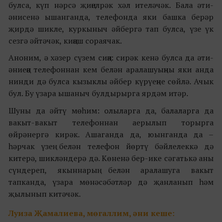
булса, күп нәрсә җиңелрәк хәл ителәчәк. Бала әти-
әнисенә ышанганда, телефонда яки башка берәр
җирдә шикле, куркыныч әйбергә тап булса, үзе үк
сезгә әйтәчәк, киңәш сораячак.
Аноним, ә хәзер сүзем сиңа: сирәк кенә булса да әти-
әниеңә телефоннан кем белән аралашуыңны яки анда
нинди дә булса кызыклы әйбер күрүеңне сөйлә. Ачык
бул. Бу үзара ышаныч булдырырга ярдәм итәр.
Шуны да әйтү мөһим: олыларга да, балаларга да
вакыт-вакыт телефоннан аерылып торырга
өйрәнергә кирәк. Ашаганда да, юынганда да –
һәрчак үзең белән телефон йөртү бәйлелеккә дә
китерә, шикләндерә дә. Көненә бер-ике сәгатькә аны
сүндереп, якыннарың белән аралашуга вакыт
тапканда, үзара мөнәсәбәтләр дә җанланып һәм
җылынып китәчәк.
Луиза Җамалиева, мөгаллим, әни кеше: