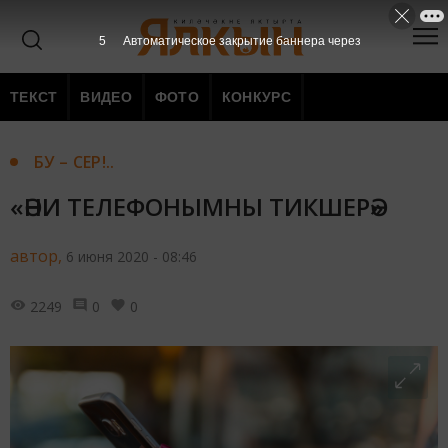
3
Автоматическое закрытие баннера через
ТЕКСТ
ВИДЕО
ФОТО
КОНКУРС
БУ – СЕР!..
«ӘНИ ТЕЛЕФОНЫМНЫ ТИКШЕРӘ»
автор,
6 июня 2020 - 08:46
2249
0
0