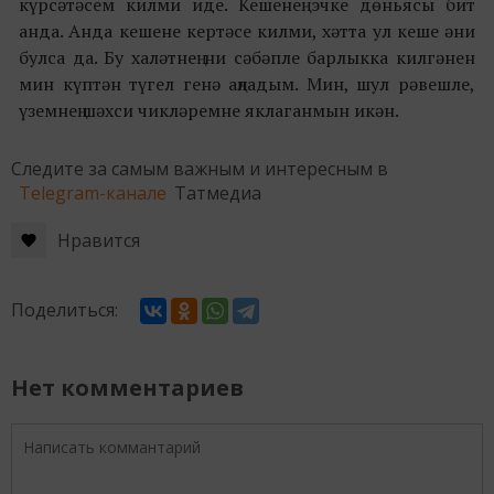
күрсәтәсем килми иде. Кешенең эчке дөньясы бит
анда. Анда кешене кертәсе килми, хәтта ул кеше әни
булса да. Бу халәтнең ни сәбәпле барлыкка килгәнен
мин күптән түгел генә аңладым. Мин, шул рәвешле,
үземнең шәхси чикләремне яклаганмын икән.
Следите за самым важным и интересным в
Telegram-канале
Татмедиа
Нравится
Поделиться:
Нет комментариев