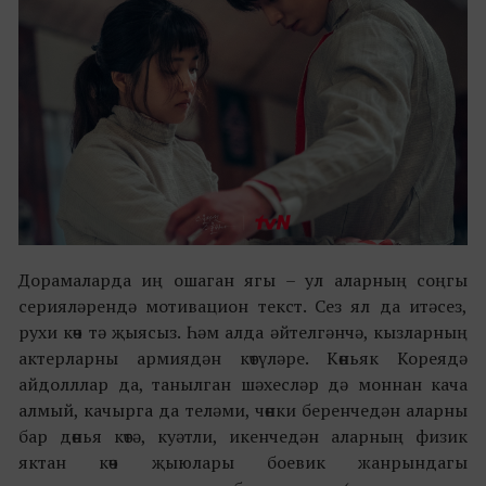
Дорамаларда иң ошаган ягы – ул аларның соңгы
серияләрендә мотивацион текст. Сез ял да итәсез,
рухи көч тә җыясыз. Һәм алда әйтелгәнчә, кызларның
актерларны армиядән көтүләре. Көньяк Кореядә
айдолллар да, танылган шәхесләр дә моннан кача
алмый, качырга да теләми, чөнки беренчедән аларны
бар дөнья көтә, куәтли, икенчедән аларның физик
яктан көч җыюлары боевик жанрындагы