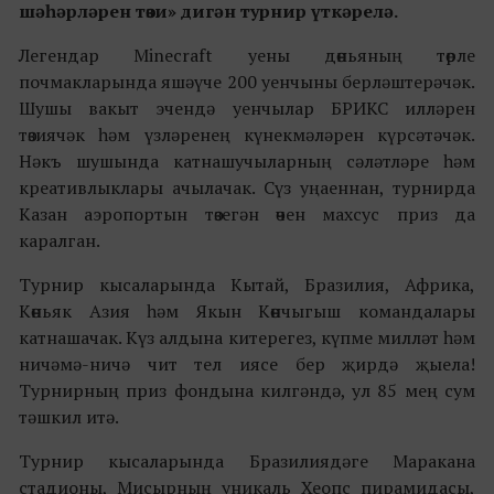
шәһәрләрен төзи» дигән турнир үткәрелә.
Легендар Minecraft уены дөньяның төрле
почмакларында яшәүче 200 уенчыны берләштерәчәк.
Шушы вакыт эчендә уенчылар БРИКС илләрен
төзиячәк һәм үзләренең күнекмәләрен күрсәтәчәк.
Нәкъ шушында катнашучыларның сәләтләре һәм
креативлыклары ачылачак. Сүз уңаеннан, турнирда
Казан аэропортын төзегән өчен махсус приз да
каралган.
Турнир кысаларында Кытай, Бразилия, Африка,
Көньяк Азия һәм Якын Көнчыгыш командалары
катнашачак. Күз алдына китерегез, күпме милләт һәм
ничәмә-ничә чит тел иясе бер җирдә җыела!
Турнирның приз фондына килгәндә, ул 85 мең сум
тәшкил итә.
Турнир кысаларында Бразилиядәге Маракана
стадионы, Мисырның уникаль Хеопс пирамидасы,