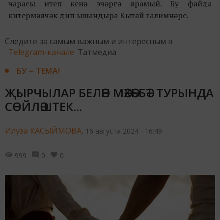
чарасы итеп кенә эчәргә ярамый. Бу файда
китермәячәк дип ышандыра Кытай галимнәре.
Следите за самым важным и интересным в
Telegram-канале
Татмедиа
БУ – ТЕМА!
ҖЫРЧЫЛАР БЕЛӘН МӘХӘББӘТ ТУРЫНДА
СӨЙЛӘШТЕК...
Илүзә КАСЫЙМОВА,
16 августа 2024 - 16:49
999
0
0