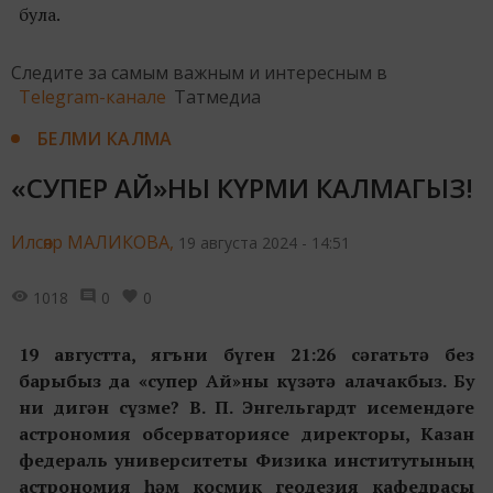
була.
Следите за самым важным и интересным в
Telegram-канале
Татмедиа
БЕЛМИ КАЛМА
«СУПЕР АЙ»НЫ КҮРМИ КАЛМАГЫЗ!
Илсөяр МАЛИКОВА,
19 августа 2024 - 14:51
1018
0
0
19 августта, ягъни бүген 21:26 сәгатьтә без
барыбыз да «супер Ай»ны күзәтә алачакбыз.
Бу
ни дигән сүзме?
В. П. Энгельгардт
исемендәге
астрономия обсерваториясе директоры, Казан
федераль университеты Физика институтының
астрономия һәм космик геодезия кафедрасы