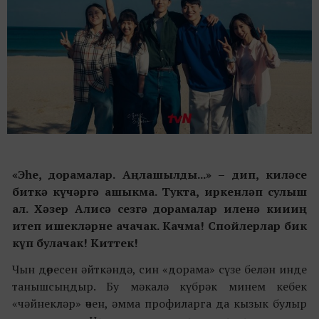
«Эһе, дорамалар. Аңлашылды...»
– дип, киләсе
биткә күчәргә ашыкма. Тукта, иркенләп сулыш
ал. Хәзер Алисә сезгә дорамалар иленә киииң
итеп ишекләрне ачачак.
Качма! Спойлерлар бик
күп булачак! Киттек!
Чын дөресен әйткәндә, син «дорама» сүзе белән инде
танышсыңдыр. Бу мәкалә күбрәк минем кебек
«чәйнекләр» өчен, әмма профиларга да кызык булыр