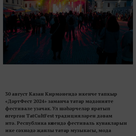
30 август Казан Кирмәнендә икенче тапкыр
«ДәртФест 2024» заманча татар мәдәнияте
фестивале узачак. Ул шәһәрчеләр яратып
өлгергән TatCultFest традицияләрен дәвам
итә.
Республика көнендә фестиваль кунакларын
ике сәхнәдә җанлы татар музыкасы, мода