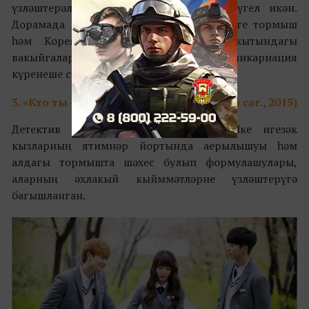
үзләштерәләр. Ә юк, иң кызыгы ул түгел икән.
Дорамада ике сюжет сызыгы бар: хәзерге тормыш
һәм Кореянең
Чосон империясе вакытындагы
вакыйгалар, ягъни бу дорамада реинкарнация
күренеше сурәтләнгән.
3. «Кто ты
– школа 2015
»(16 серия, 1 шәр сәг., 2015)
Детектив жанрында иҗат ителгән. Ике игезәк
кызларның ятимнәр йортында аерылышуы һәм
алдагы тормышта шәхес булып формулашулары,
аларның әхлакый кыйммәтләрне үзләштерүгә
багышланган.