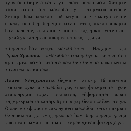
күрү өчен бирегә хәтта үз теләге белән йөри! Хәзерге
көндә җырчы өчен мәхәббәт ул – тормыш иптәше
Зинира һәм балалары. «Яратуны, әлеге матур хисне
саклау өчен бер-береңне хөрмәт итеп, яклап яшәргә
һәм кешене, әти-әнисе ничек кадерләп үстергән,
шулай ук кадерләп яшәргә кирәк», – ди ул.
«Беренче һәм соңгы мәхәббәтем – Илдар!» – ди
Гүзәл Уразова
. – «Мәхәббәт гомер буена җитсен өчен
яратырга, хөрмәт итәргә хәм бер-береңә ышанычны
югалтмаска кирәк».
Лилия Хәйруллина
беренче тапкыр 16 яшендә
гашыйк була, ә мәхәббәт үзе, аның фикеренчә, төрле
этаплардан тора: симпатия, эйфориядән алып
кадер-хөрмәткә кадәр. Бу яшь узу белән бәйле, ди ул.
Ә әлеге саф хисне саклау өчен мәхәббәт очкыннарын
бервакытта да сүндермәскә һәм бер-береңә үзеңә
ышанган сыман ышанырга кирәк дигән фикердә ул.