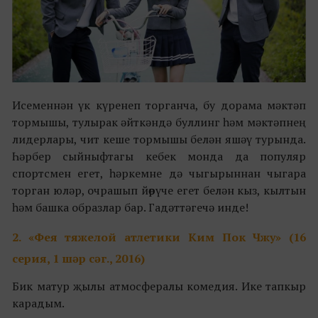
Исеменнән үк күренеп торганча, бу дорама мәктәп
тормышы, тулырак әйткәндә буллинг һәм мәктәпнең
лидерлары, чит кеше тормышы белән яшәү турында.
Һәрбер сыйныфтагы кебек монда да популяр
спортсмен егет, һәркемне дә чыгырыннан чыгара
торган юләр, очрашып йөрүче егет белән кыз, кылтын
һәм башка образлар бар. Гадәттәгечә инде!
2.
«Фея тяжелой атлетики Ким Пок Чжу» (16
серия, 1 шәр сәг., 2016)
Бик матур җылы атмосфералы комедия. Ике тапкыр
карадым.