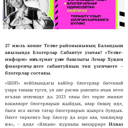
27 июль көнне Теләче районынының Баландыш
авылында Блогерлар Сабантуе узачак! «Теләче-
информ» мәгълүмат үзәге башлыгы Ленар Хуҗин
фикеренчә, әлеге сабантуйның төп үзенчәлеге –
блогерлар составы.
«ШӘП» лейблындагы кайбер блогерлар бөтенләй
үзара таныш түгел, ул әле рәсми рәвештә ачык итеп
игълан итлемәде дә. 2023 елны без төрле милләт
вәкилләре блогерларын җыйдык, алар бишәү иде,
быел исә актив татар блогерларын җыярга булдык.
Әлеге төркемгә һәр блогер да керә ала, чикләүләр
юк», – диде «Ялкын» журналы мөхәррире
Илназ