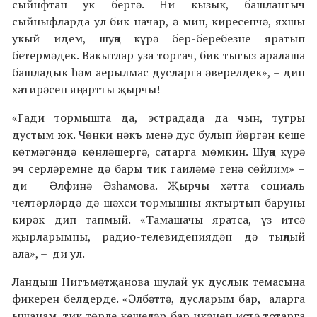
сыйнфтан ук бергә. Ни кызык, башлангыч
сыйныфларда ул бик начар, ә мин, киресенчә, яхшы
укый идем, шуңа күрә бер-беребезне яратып
бетермәдек. Вакытлар уза торгач, бик тыгыз аралаша
башладык һәм аерылмас дусларга әверелдек», – дип
хатирәсен яңгартты җырчы!
«Гади тормышта да, эстрадада да чын, тугры
дустым юк. Чөнки нәкъ менә дус булып йөргән кеше
көтмәгәндә көнләшергә, сатарга мөмкин. Шуңа күрә
эч серләремне дә бары тик гаиләмә генә сөйлим» –
ди Әлфинә Әзһамова. Җырчы хәтта социаль
челтәрләрдә дә шәхси тормышны яктыртып баруны
кирәк дип тапмый. «Тамашачы яратса, үз итсә
җырларымны, радио-телевидениядән дә тыңлый
ала», – ди ул.
Ландыш Нигъмәтҗанова шулай ук дуслык темасына
фикерен белдерде. «Әлбәттә, дусларым бар, аларга
ышанам, тик төрле кешеләр бар икәнен истә тотарга