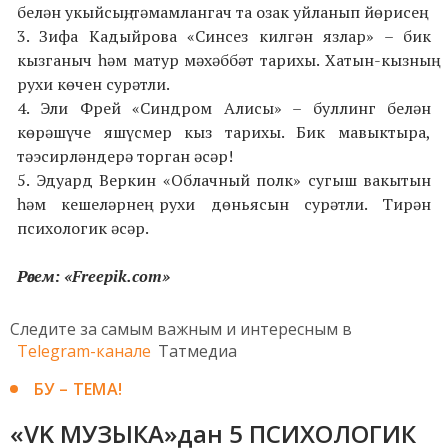
белән укыйсың, тәмамлангач та озак уйланып йөрисең.
3. Зифа Кадыйрова «Синсез килгән язлар» – бик
кызганыч һәм матур мәхәббәт тарихы. Хатын-кызның
рухи көчен сурәтли.
4. Эли Фрей «Синдром Алисы» – буллинг белән
көрәшүче яшүсмер кыз тарихы. Бик мавыктыра,
тәэсирләндерә торган әсәр!
5. Эдуард Веркин «Облачный полк» сугыш вакытын
һәм кешеләрнең рухи дөньясын сурәтли. Тирән
психологик әсәр.
Рәсем: «
Freepik.com
»
Следите за самым важным и интересным в
Telegram-канале
Татмедиа
БУ – ТЕМА!
«VK МУЗЫКА»дан 5 ПСИХОЛОГИК