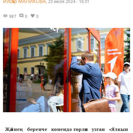
Илсөяр МАЛИКОВА,
23 июля 2024 - 16:31
987
0
0
Җәйнең беренче көнендә гөрләп узган «Ялкын