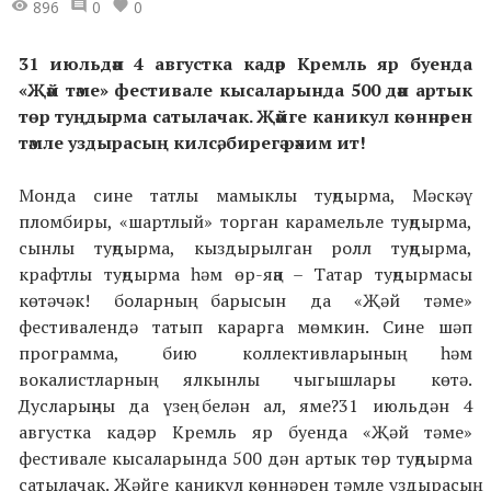
896
0
0
31 июльдән 4 августка кадәр Кремль яр буенда
«Җәй тәме» фестивале кысаларында 500 дән артык
төр туңдырма сатылачак. Җәйге каникул көннәрен
тәмле уздырасың килсә, бирегә рәхим ит!
Монда сине татлы мамыклы туңдырма, Мәскәү
пломбиры, «шартлый» торган карамельле туңдырма,
сынлы туңдырма, кыздырылган ролл туңдырма,
крафтлы туңдырма һәм өр-яңа – Татар туңдырмасы
көтәчәк! боларның барысын да «Җәй тәме»
фестивалендә татып карарга мөмкин. Сине шәп
программа, бию коллективларының һәм
вокалистларның ялкынлы чыгышлары көтә.
Дусларыңны да үзең белән ал, яме?31 июльдән 4
августка кадәр Кремль яр буенда «Җәй тәме»
фестивале кысаларында 500 дән артык төр туңдырма
сатылачак. Җәйге каникул көннәрен тәмле уздырасың