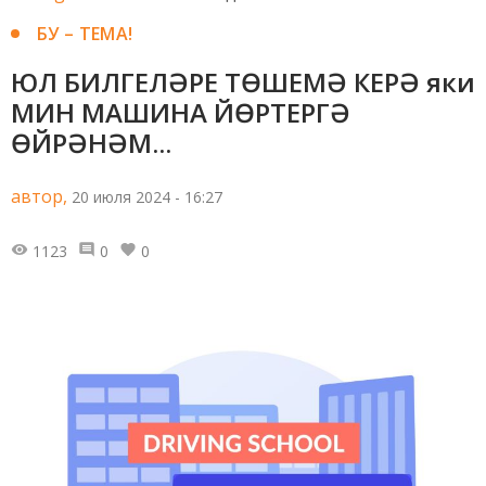
БУ – ТЕМА!
ЮЛ БИЛГЕЛӘРЕ ТӨШЕМӘ КЕРӘ яки
МИН МАШИНА ЙӨРТЕРГӘ
ӨЙРӘНӘМ...
автор,
20 июля 2024 - 16:27
1123
0
0