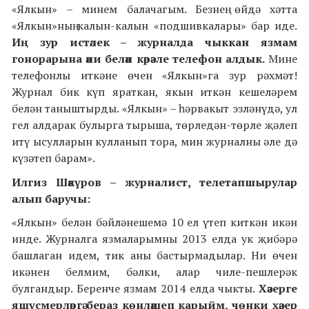
«Ялкын» – минем балачагым. Безнең өйдә хәтта
«Ялкын»ның калын-калын «подшивкалары» бар иде.
Иң зур истәлек – журналда чыккан язмам
гонорарына әни белән кәрәзле телефон алдык.
Мине
телефонлы иткәне өчен «Ялкын»га зур рәхмәт!
Журнал бик күп яраткан, якын иткән кешеләрем
белән таныштырды. «Ялкын» – һәрвакыт эзләнүдә, ул
гел алдарак булырга тырыша, төрледән-төрле җәлеп
итү ысулларын кулланып тора, мин журналны әле дә
күзәтеп барам».
Илгиз Шәкүров – журналист, телетапшырулар
алып баручы:
«Ялкын» белән бәйләнешемә 10 ел үтеп киткән икән
инде. Журналга язмаларымны 2013 елда ук җибәрә
башлаган идем, тик аны бастырмадылар. Ни өчен
икәнен белмим, бәлки, алар чиле-пешлерәк
булгандыр. Беренче язмам 2014 елда чыкты.
Хәзерге
яшүсмерләргә бераз көнләшеп карыйм, чөнки хәзер