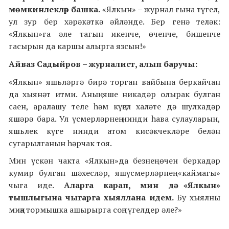
мөмкинлекләр башка.
«Ялкын» – журнал гына түгел,
ул зур бер хәрәкәткә әйләнде. Бер генә теләк:
«Ялкын»га әле тагын икенче, өченче, бишенче
гасырын да каршы алырга язсын!»
Айваз Садыйров – журналист, алып баручы:
«Ялкын» яшьләргә бирә торган вайбына беркайчан
да хыянәт итми. Аның яше никадәр олырак булган
саен, аралашу теле һәм күңел халәте дә шулкадәр
яшәрә бара. Ул үсмерләрнең нинди һава сулауларын,
яшьлек күге нинди атом кисәкчекләре белән
сугарылганын һәрчак тоя.
Мин үскән чакта «Ялкын»да безнең өчен беркадәр
кумир булган шәхесләр, яшүсмерләрнең «каймагы»
чыга иде.
Аларга карап, мин дә «Ялкын»
тышлыгына чыгарга хыяллана идем.
Бу хыялны
миңа тормышка ашырырга соң түгелдер әле?»