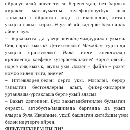
өйрәнүе алай ансат түгел. Беренчедән, без барлык
кирәкле мәгълүматны телефон/ноутбук аша
танышырга өйрәнгән инде, ә икенчедән, китап
укырга вакыт кирәк. Ә ул ай-яй кадерле һәм сирәк
әйбер шул.
– Бервакытта да үзеңне көчләп/мәҗбүриләп укыма.
Сиңа нәрсә кызык? Детективмы? Мәхәббәт турында
укырга яратасыңмы? Әллә инде анекдотлар
ярдәмендә кәефеңне күтәрәсең киләме? Нәрсә ошый,
нәрсә сиңа кызык, шуны укы. Ләззәт + файда – рәхәт
комбо килеп чыга, әйеме?
– Иптәшләрең белән бергә укы. Мәсәлән, берәр
танылган бестселлерны алып, фикер-хисләрне
уртаклаша-уртаклаша бергә укый аласыз.
– Вакыт дигәннән. Буш вакытың бөтенләй булмаган
очракта, автобуста/машинада барганда да укып
алырга була. Иң мөһиме, укый башлаган китабыңны үзең
белән йөртергә өйрән.
ЯШЬТӘШЛӘРЕМ НИ ДИ?