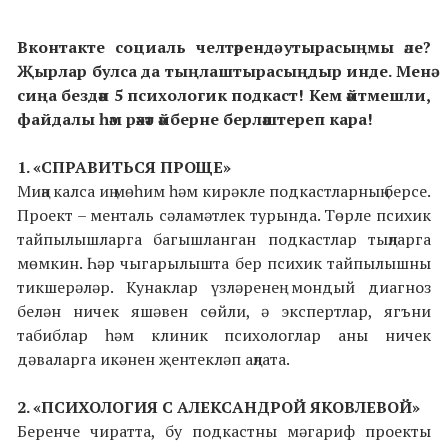
Вконтакте социаль челтәрендә утырасыңмы әле?
Җырлар булса да тыңлаштырасыңдыр инде. Менә
сиңа бездән 5 психологик подкаст! Кем әйтмешли,
файдалы һәм рәхәт әйберне берләштереп кара!
1. «СПРАВИТЬСЯ ПРОЩЕ»
Миңа калса иң мөһим һәм кирәкле подкастларның берсе.
Проект – менталь сәламәтлек турында. Төрле психик
тайпылышларга багышланган подкастлар тыңларга
мөмкин. Һәр чыгарылышта бер психик тайпылышны
тикшерәләр. Кунаклар үзләренең мондый диагноз
белән ничек яшәвен сөйли, ә экспертлар, ягъни
табиблар һәм клиник психологлар аны ничек
дәваларга икәнен җентекләп аңлата.
2. «ПСИХОЛОГИЯ С АЛЕКСАНДРОЙ ЯКОВЛЕВОЙ»
Беренче чиратта, бу подкастны мәгариф проекты