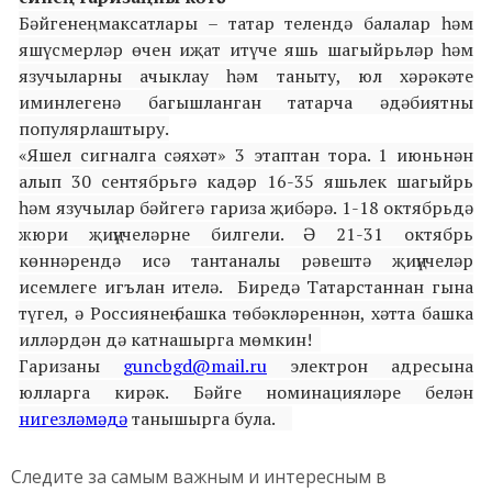
Бәйгенең максатлары – татар телендә балалар һәм
яшүсмерләр өчен иҗат итүче яшь шагыйрьләр һәм
язучыларны ачыклау һәм таныту, юл хәрәкәте
иминлегенә багышланган татарча әдәбиятны
популярлаштыру.
«Яшел сигналга сәяхәт» 3 этаптан тора. 1 июньнән
алып 30 сентябрьгә кадәр 16-35 яшьлек шагыйрь
һәм язучылар бәйгегә гариза җибәрә. 1-18 октябрьдә
жюри җиңүчеләрне билгели. Ә 21-31 октябрь
көннәрендә исә тантаналы рәвештә җиңүчеләр
исемлеге игълан ителә. Биредә Татарстаннан гына
түгел, ә Россиянең башка төбәкләреннән, хәтта башка
илләрдән дә катнашырга мөмкин!
Гаризаны
guncbgd@mail.ru
электрон адресына
юлларга кирәк. Бәйге номинацияләре белән
нигезләмәдә
танышырга була.
Следите за самым важным и интересным в