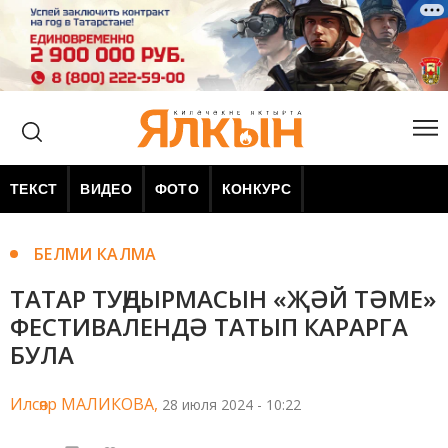
ТЕКСТ
ВИДЕО
ФОТО
КОНКУРС
БЕЛМИ КАЛМА
ТАТАР ТУҢДЫРМАСЫН «ҖӘЙ ТӘМЕ»
ФЕСТИВАЛЕНДӘ ТАТЫП КАРАРГА
БУЛА
Илсөяр МАЛИКОВА,
28 июля 2024 - 10:22