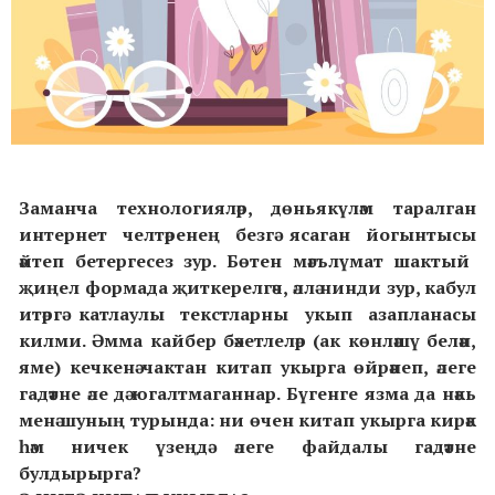
Заманча технологияләр, дөньякүләм таралган
интернет челтәренең безгә ясаган йогынтысы
әйтеп бетергесез
зур. Бөтен
мәгълүмат
шактый
җиңел формада җиткерелгәч, әллә нинди зур, кабул
итәргә катлаулы текстларны укып азапланасы
килми. Әмма кайбер бәхетлеләр (ак көнләшү белән,
яме) кечкенә чактан китап укырга өйрәнеп, әлеге
гадәтне әле дә югалтмаганнар. Бүгенге язма да нәкь
менә шуның турында: ни өчен китап укырга кирәк
һәм ничек үзеңдә әлеге файдалы гадәтне
булдырырга?