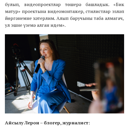
булып, видеопроектлар төшерә башладык. «Бик
матур» проектына видеомонтажер, стилистлар эзләп
йөргәнемне хәтерлим. Алып баручыны таба алмагач,
ул эшне үземә алган идем».
Айсылу Лерон –
блогер, журналист: