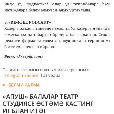
инде бу подкастка! Алар үз тәҗрибәләре һәм
нәтиҗәләре белән ачыктан-ачык уртаклаша.
5. «RE-FEEL PODCAST»
Хәзер подкастның өченче сезоны. Ул хәзерге дөньяда
бәхеткә юлны табарга өйрәнүгә багышланган. Сезон
реалити форматта төзелгән, шуңа андагы героиня үз
бәхет төшенчәсен өйрәнә.
Рәсем: «Freepik.com»
Следите за самым важным и интересным в
Telegram-канале
Татмедиа
БЕЛМИ КАЛМА
«АПУШ» БАЛАЛАР ТЕАТР
СТУДИЯСЕ ӨСТӘМӘ КАСТИНГ
ИГЪЛАН ИТӘ!