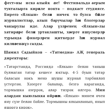
фест»ны искә алыйк әле! Фестивальдә аерым
тукталырга кирәкле нокта – подкаст студиясе.
Бирегә «Ялкын» белән ничек тә булса бәйле
журналистлар, алып баручылар һәм блогерлар
чакырулы иде. Алар үзләренең «Ялкын»лы
хатирәләре белән уртаклашты, хәзерге яшүсмерләр
турында фикерләрен җиткерде һәм журнал
киләчәгенә күз салды.
Шамил Садыйков – «Татмедиа» АҖ генераль
директоры:
«Татарстанда, Россиядә «Ялкын» белән таныш
булмаган татар кешесе юктыр. 4-5 буын татар
баласын нәкъ менә шушы журнал тәрбияләп
үстергән. Хәзерге балалар, безгә караганда,
тормышка әзеррәк, алар тизрәк өлгерә.
Мин
алардан кыюлыкка өйрәнәм.
«Ялкын» минем өчен
яну сүзе белән бәйле. Тормышны ялкынланып, янып
яшәргә кирәк».