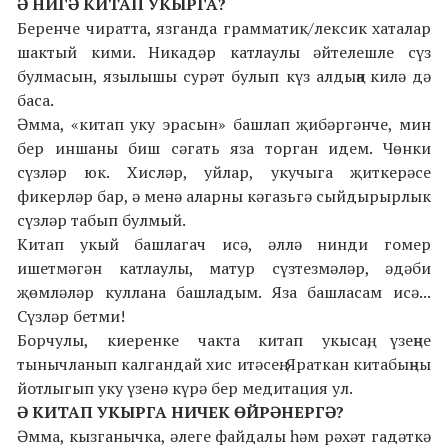
Ә НИГӘ КИТАП УКЫРГА?
Беренче чиратта, язганда грамматик/лексик хаталар
шактый кими. Никадәр катлаулы әйтелешле сүз
булмасын, язылышы сурәт булып күз алдыңа килә дә
баса.
Әмма, «китап уку эрасын» башлап җибәргәнче, мин
бер иншаны биш сәгать яза торган идем. Чөнки
сүзләр юк. Хисләр, уйлар, укучыга җиткерәсе
фикерләр бар, ә менә аларны кәгазьгә сыйдырырлык
сүзләр табып булмый.
Китап укый башлагач исә, әллә нинди гомер
ишетмәгән катлаулы, матур сүзтезмәләр, әдәби
җөмләләр куллана башладым. Яза башласам исә...
Сүзләр бетми!
Борчулы, киеренке чакта китап укысаң, үзеңне
тынычланып калгандай хис итәсең. Яраткан китабыңны
йотлыгып уку үзенә күрә бер медитация ул.
Ә КИТАП УКЫРГА НИЧЕК ӨЙРӘНЕРГӘ?
Әмма, кызганычка, әлеге файдалы һәм рәхәт гадәткә