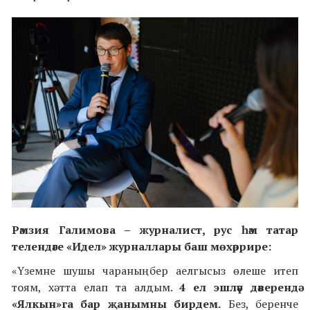
Рәмзия Галимова –
журналист, рус
һәм татар
телендәге
«Идел» журнал
лары
баш мөхәррире:
«Үземне шушы чараның бер аелгысыз өлеше итеп
тоям, хәтта елап та алдым.
4 ел эшләү дәверендә
«Ялкын»га бар җанымны бирдем.
Без, беренче