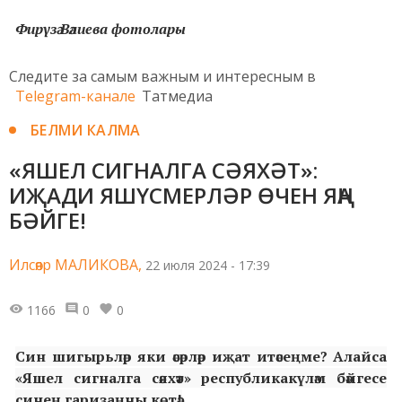
Фирүзә Вәлиева фотолары
Следите за самым важным и интересным в
Telegram-канале
Татмедиа
БЕЛМИ КАЛМА
«ЯШЕЛ СИГНАЛГА СӘЯХӘТ»:
ИҖАДИ ЯШҮСМЕРЛӘР ӨЧЕН ЯҢА
БӘЙГЕ!
Илсөяр МАЛИКОВА,
22 июля 2024 - 17:39
1166
0
0
Син шигырьләр яки әсәрләр иҗат итәсеңме? Алайса
«Яшел сигналга сәяхәт» республикакүләм бәйгесе
синең гаризаңны көтә!