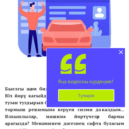
Яңа видеоны күрдеңме?
Быелгы җәем бик үзенчәлекле башланып китте.
Юл йөрү кагыйдәләрен өйрәнү, билетлар чишү һәм
Тулырак
тузан туздырып басуда машинада йөрүнең гадәти
тормыш режимына керүен сизми дә калдым...
Ялкынлылар, машина йөртүчеләр бармы
арагызда? Менә минем дә сезнең сафта буласым