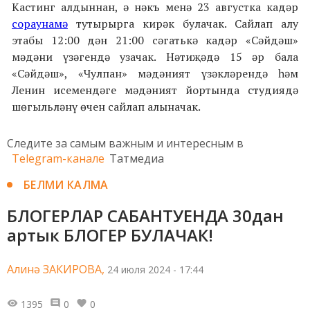
Кастинг алдыннан, ә нәкъ менә 23 августка кадәр
сораунамә
тутырырга кирәк булачак. Сайлап алу
этабы 12:00 дән 21:00 сәгатькә кадәр «Сәйдәш»
мәдәни үзәгендә узачак. Нәтиҗәдә 15 әр бала
«Сәйдәш», «Чулпан» мәдәният үзәкләрендә һәм
Ленин исемендәге мәдәният йортында студиядә
шөгыльләнү өчен сайлап алыначак.
Следите за самым важным и интересным в
Telegram-канале
Татмедиа
БЕЛМИ КАЛМА
БЛОГЕРЛАР САБАНТУЕНДА 30дан
артык БЛОГЕР БУЛАЧАК!
Алинә ЗАКИРОВА,
24 июля 2024 - 17:44
1395
0
0