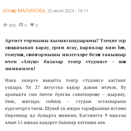
Илсөяр МАЛИКОВА,
25 июля 2024 - 16:17
890
0
0
Артист тормышы кызыксындырамы? Үзеңне зур
сәхнәдә сынап карау, грим ясау, париклар кию һәм,
гомумән, сәхнә тормышы мизгелләре белән танышыр
өчен «Апуш» балалар театр студиясе – шәп
мөмкинлек!
Нәкъ хәзерге вакытта театр студиясе кастинг
уздыра. Ул 27 августка кадәр дәвам итәчәк. Бу
аралыкта син бөтен булган сәләтләреңне – җырлау,
бию, шигырь сөйләү – студия остазларына
күрсәтергә тиеш. Шулай ук жюри тарафыннан өстәмә
биремнәр дә булырга мөмкин. Кастингта 9 яшьтән
алып 15 яшькә кадәрге балалар катнаша ала.