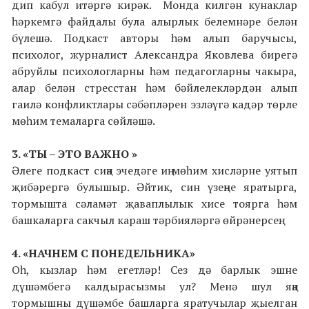
дип кабул итәргә кирәк. Монда килгән кунаклар
һәркемгә файдалы була алырлык белемнәре белән
бүлешә. Подкаст авторы һәм алып баручысы,
психолог, журналист Александра Яковлева бирегә
абруйлы психологларны һәм педагогларны чакыра,
алар белән стресстан һәм бәйлелекләрдән алып
гаилә конфликтлары сәбәпләрен эзләүгә кадәр төрле
мөһим темаларга сөйләшә.
3. «ТЫ – ЭТО ВАЖНО »
Әлеге подкаст сиңа эчедәге иң мөһим хисләрне уятып
җибәрергә булышыр. Әйтик, син үзеңне яратырга,
тормышта сәламәт җаваплылык хисе тоярга һәм
башкаларга сакчыл караш тәрбияләргә өйрәнерсең.
4. «НАЧНЕМ С ПОНЕДЕЛЬНИКА»
Оһ, кызлар һәм егетләр! Сез дә барлык эшне
дүшәмбегә калдырасызмы ул? Менә шул яңа
тормышны дүшәмбе башларга яратучылар җыелган