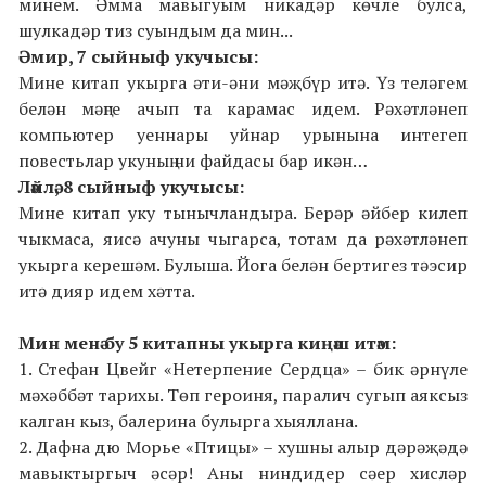
минем. Әмма мавыгуым никадәр көчле булса,
шулкадәр тиз суындым да мин...
Әмир, 7 сыйныф
укучысы:
Мине китап укырга әти-әни мәҗбүр итә. Үз теләгем
белән мәңге ачып та карамас идем. Рәхәтләнеп
компьютер уеннары уйнар урынына интегеп
повестьлар укуның ни файдасы бар икән…
Ләйлә, 8 сыйныф
укучысы:
Мине китап уку тынычландыра. Берәр әйбер килеп
чыкмаса, яисә ачуны чыгарса, тотам да рәхәтләнеп
укырга керешәм. Булыша. Йога белән бертигез тәэсир
итә дияр идем хәтта.
Мин менә бу 5 китапны укырга киңәш итәм:
1. Стефан Цвейг «Нетерпение Сердца» – бик әрнүле
мәхәббәт тарихы. Төп героиня, паралич сугып аяксыз
калган кыз, балерина булырга хыяллана.
2. Дафна дю Морье «Птицы» – хушны алыр дәрәҗәдә
мавыктыргыч әсәр! Аны ниндидер сәер хисләр