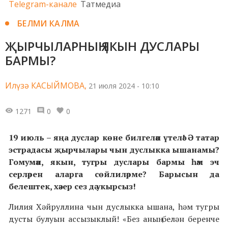
Telegram-канале
Татмедиа
БЕЛМИ КАЛМА
ҖЫРЧЫЛАРНЫҢ ЯКЫН ДУСЛАРЫ
БАРМЫ?
Илүзә КАСЫЙМОВА,
21 июля 2024 - 10:10
1271
0
0
19 июль – яңа дуслар көне билгеләп үтелә! Ә татар
эстрадасы җырчылары чын дуслыкка ышанамы?
Гомумән, якын, тугры дуслары бармы һәм эч
серләрен аларга сөйлиләрме? Барысын да
белештек, хәзер сез дә укырсыз!
Лилия Хәйруллина чын дуслыкка ышана, һәм тугры
дусты булуын ассызыклый! «Без аның белән беренче