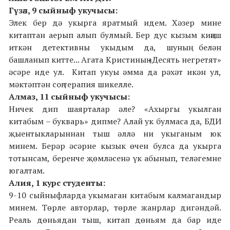
Гүзәл, 9 сыйныф укучысы:
Элек бер дә укырга яратмый идем. Хәзер мине
китаптан аерып алып булмый. Бер дус кызым киңәш
иткән детективны укыдым да, шуның белән
башланып китте... Агата Кристиның «Десять негретят»
әсәре иде ул. Китап укуы әмма да рәхәт икән ул,
мәктәптән соң терапия шикелле.
Алмаз, 11 сыйныф укучысы:
Ничек дип шаярталар әле? «Ахыргы укылган
китабым – букварь» дипме? Алай ук булмаса да, БДИ
җыентыкларыннан тыш әллә ни укыганым юк
минем. Берәр әсәрне кызык өчен булса да укырга
тотынсам, беренче җөмләсенә үк абынып, теләгемне
югалтам.
Алия, 1 курс
студенты:
9-10 сыйныфларда укымаган китабым калмагандыр
минем. Төрле авторлар, төрле жанрлар дигәндәй.
Реаль дөньядан тыш, китап дөньям да бар иде