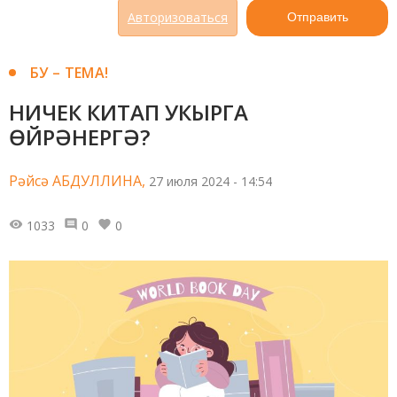
Авторизоваться
Отправить
БУ – ТЕМА!
НИЧЕК КИТАП УКЫРГА
ӨЙРӘНЕРГӘ?
Рәйсә АБДУЛЛИНА,
27 июля 2024 - 14:54
1033
0
0