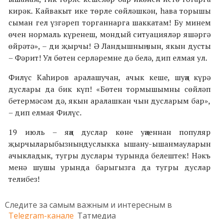
кирәк. Кайвакыт ике төрле сөйләшкән, һава торышы
сыман гел үзгәреп торганнарга шаккатам! Бу минем
өчен нормаль күренеш, мондый ситуацияләр яшәргә
өйрәтә», – ди җырчы! Ә Ландышның чын, якын дусты
– Фәрит! Ул бөтен серләремне дә белә, дип елмая ул.
Филүс Каһиров аралашучан, ачык кеше, шуңа күрә
дуслары да бик күп! «Бөтен тормышымны сөйләп
бетермәсәм дә, якын аралашкан чын дусларым бар»,
– дип елмая Филүс.
19 июль – яңа дуслар көне уңаеннан популяр
җырчыларыбызның дуслыкка ышану-ышанмауларын
ачыкладык, тугры дуслары турында белештек! Нәкъ
менә шушы урында барыгызга да тугры дуслар
телибез!
Следите за самым важным и интересным в
Telegram-канале
Татмедиа