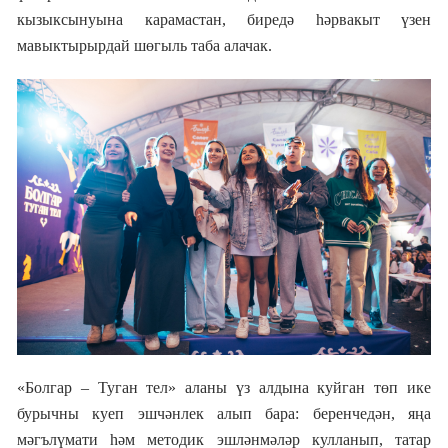
кызыксынуына карамастан, биредә һәрвакыт үзен
мавыктырырдай шөгыль таба алачак.
«Болгар
–
Туган тел» аланы үз алдына куйган төп ике
бурычны куеп эшчәнлек алып бара: беренчедән, яңа
мәгълүмати һәм методик эшләнмәләр кулланып, татар