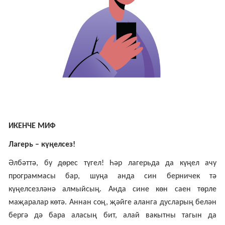
ИКЕНЧЕ МИФ
Лагерь – күңелсез!
Әлбәттә, бу дөрес түгел! Һәр лагерьда да күңел ачу
программасы бар, шуңа анда син берничек тә
күңелсезләнә алмыйсың. Анда сине көн саен төрле
маҗаралар көтә. Аннан соң, җәйге аланга дусларың белән
бергә дә бара аласың бит, алай вакытны тагын да