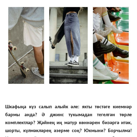
Шкафыңа күз салып алыйк әле: якты төстәге киемнәр
бармы анда? Ә джинс тукымадан
тег
елгән төрле
комплектлар? Җәйнең иң матур көннәрен бизәргә итәк,
шорты, күлмәкләрең әзерме соң? Юкмыни? Борчылма!