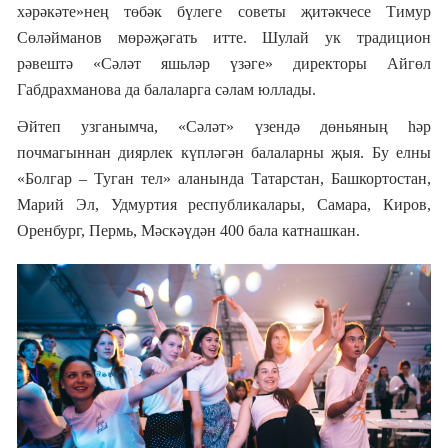
хәрәкәте»нең төбәк бүлеге советы җитәкчесе Тимур
Сөләйманов мөрәҗәгать итте. Шулай ук традицион
рәвештә «Сәләт яшьләр үзәге» директоры Айгөл
Габдрахманова да балаларга сәлам юллады.
Әйтеп узганымча, «Сәләт» үзендә дөньяның һәр
почмагыннан диярлек күпләгән балаларны җыя. Бу елны
«Болгар
–
Туган тел» аланында Татарстан, Башкортостан,
Мари
й
Эл, Удмуртия республикалары, Самара, Киров,
Оренбург
, Пермь, Мәскәүдән 400 бала катнашкан.