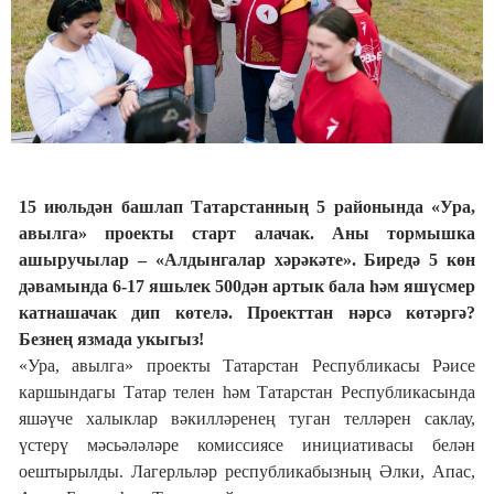
15 июльдән башлап Татарстанның 5 районында «Ура,
авылга» проекты старт алачак. Аны тормышка
ашыручылар
–
«Алдынгалар хәрәкәте». Биредә 5 көн
дәвамында 6-17 яшь
лек
500
дән
артык бала һәм яшүсмер
катнашачак дип көтелә. Проекттан нәрсә көтәргә?
Безнең язмада укыгыз!
«Ура, авылга» проекты Татарстан Республикасы Рәисе
каршындагы Татар телен һәм Татарстан Республикасында
яшәүче халыклар вәкилләренең туган телләрен саклау,
үстерү мәсьәләләре комиссиясе инициативасы белән
оештырылды. Лагерльләр республикабызның Әлки, Апас,