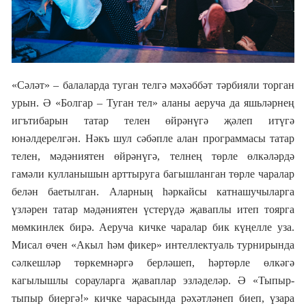
«Сәләт»
–
балаларда т
уган телгә
мәхәббәт тәрбияли торган
урын. Ә «Болгар
–
Туган тел» аланы аеруча да яшьләрнең
игътибарын татар телен өйрәнүгә җәлеп итүгә
юнәлдерелгән. Нәкъ шул сәбәпле алан программасы татар
телен, мәдәниятен өйрәнүгә, телнең төрле өлкәләрдә
гамәли кулланышын арттыруга багышланган төрле чаралар
белән баетылган. Аларның һәркайсы катнашучыларга
үзләрен татар мәдәниятен үстерүдә җаваплы итеп тоярга
мөмкинлек бирә. Аеруча кичке чаралар бик күңелле уза.
Мисал өчен «Акыл һәм фикер» интеллектуаль турнирында
сәлкешләр төркемнәргә берләшеп, һәртөрле өлкәгә
кагылышлы сорауларга җаваплар эзләделәр. Ә «Тыпыр-
тыпыр биергә!» кичке чарасында рәхәтләнеп биеп, үзара