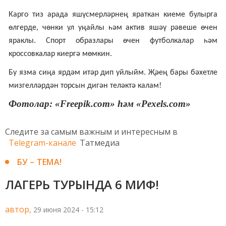
Карго тиз арада яшүсмерләрнең яраткан киеме булырга
өлгерде, чөнки ул уңайлы һәм актив яшәү рәвеше өчен
яраклы. Спорт образлары өчен футболкалар һәм
кроссовкалар киергә мөмкин.
Бу язма сиңа ярдәм итәр дип уйлыйм. Җәең бары бәхетле
мизгелләрдән торсын дигән теләктә калам!
Фотолар: «Freepik.com» һәм «Pexels.com»
Следите за самым важным и интересным в
Telegram-канале
Татмедиа
БУ – ТЕМА!
ЛАГЕРЬ ТУРЫНДА 6 МИФ!
автор,
29 июня 2024 - 15:12