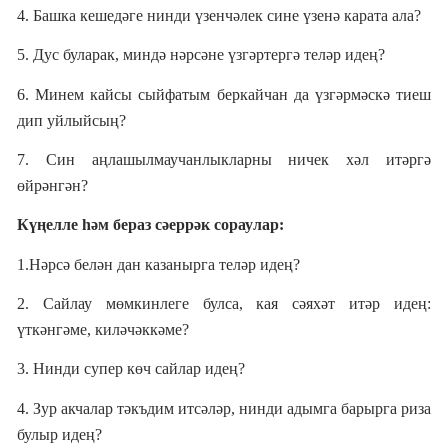
4. Башка кешедәге нинди үзенчәлек сине үзенә карата ала?
5. Дус буларак, миндә нәрсәне үзгәртергә теләр идең?
6. Минем кайсы сыйфатым беркайчан да үзгәрмәскә тиеш
дип уйлыйсың?
7. Син аңлашылмаучанлыкларны ничек хәл итәргә
өйрәнгән?
Күңелле һәм бераз сәеррәк сораулар:
1.Нәрсә белән дан казанырга теләр идең?
2. Сайлау мөмкинлеге булса, кая сәяхәт итәр идең:
үткәнгәме, киләчәккәме?
3. Нинди супер көч сайлар идең?
4. Зур акчалар тәкъдим итсәләр, нинди адымга барырга риза
булыр идең?