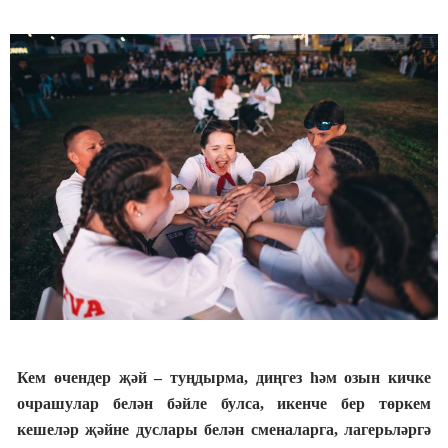
К
ем өчен
дер җәй –
туңдырма, диңгез һәм озын кичке
очрашулар белән бәйле булса, икенче бер төркем
кешеләр җә
йне
дуслары белән сменаларга, лагерьләргә