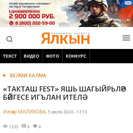
ТЕКСТ
ВИДЕО
ФОТО
КОНКУРС
БЕЛМИ КАЛМА
«ТАКТАШ FEST» ЯШЬ ШАГЫЙРЬЛӘР
БӘЙГЕСЕ ИГЪЛАН ИТЕЛӘ
Илсөяр МАЛИКОВА,
5 июля 2024 - 17:13
1235
0
0