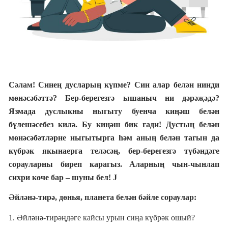
Сәлам! Синең дусларың күпме? Син алар белән нинди
мөнәсәбәттә? Бер-берегезгә ышаныч ни дәрәҗәдә?
Язмада дуслыкны ныгыту буенча киңәш белән
бүлешәсебез килә. Бу киңәш бик гади! Дустың белән
мөнәсәбәтләрне ныгытырга һәм аның белән тагын да
күбрәк якынаерга теләсәң, бер-берегезгә түбәндәге
сорауларны биреп карагыз. Аларның чын-чынлап
сихри көче бар – шуны бел!
J
Әйләнә-тирә, дөнья, планета белән бәйле сораулар:
1. Әйләнә-тирәңдәге кайсы урын сиңа күбрәк ошый?