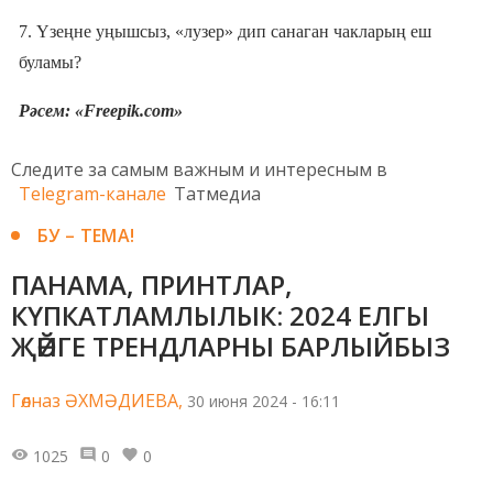
7. Үзеңне уңышсыз, «лузер» дип санаган чакларың еш
буламы?
Рәсем: «Freepik.com»
Следите за самым важным и интересным в
Telegram-канале
Татмедиа
БУ – ТЕМА!
ПАНАМА, ПРИНТЛАР,
КҮПКАТЛАМЛЫЛЫК: 2024 ЕЛГЫ
ҖӘЙГЕ ТРЕНДЛАРНЫ БАРЛЫЙБЫЗ
Гөлназ ӘХМӘДИЕВА,
30 июня 2024 - 16:11
1025
0
0