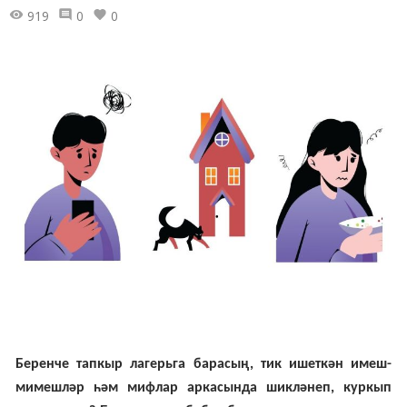
919
0
0
Беренче тапкыр лагерьга барасың, тик ишеткән имеш-
мимешләр һәм мифлар аркасында шикләнеп, куркып