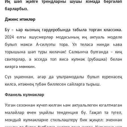
Иң шәп җәйге трендларны шушы язмада бергәләп
барларбыз.
Д
жинс
итәкләр
Бу –
һәр кызның гардеробында табыла торган
классика.
2024 елгы яшүсмерләр модасының иң актуаль моделе
булып макси А-силуэты тора. Ул теләсә нинди һава
торышына шәп туры киләчәк! Салкынча булганда – киң
свитерлар, ә эсседә топ яисә күлмәк (рубашка) белән
кияргә мөмкин.
Сүз уңаеннан, әгәр дә ультрамодалы булып күренәсең
килсә, итәкнең түбән биллесен сайларга тырыш.
Фланель күлмәкләр
Узган сезоннан күчеп килгән һәм актуальлеген югалтмаган
малайлар өчен уңайлы тенденция бу. Гаҗәп тә түгел,
мондый күлмәкләрне стильләштерү бик җиңел: эченнән