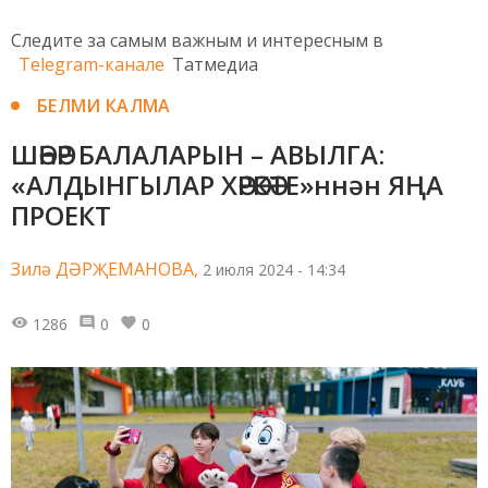
Следите за самым важным и интересным в
Telegram-канале
Татмедиа
БЕЛМИ КАЛМА
ШӘҺӘР БАЛАЛАРЫН – АВЫЛГА:
«АЛДЫНГЫЛАР ХӘРӘКӘТЕ»ннән ЯҢА
ПРОЕКТ
Зилә ДӘРҖЕМАНОВА,
2 июля 2024 - 14:34
1286
0
0