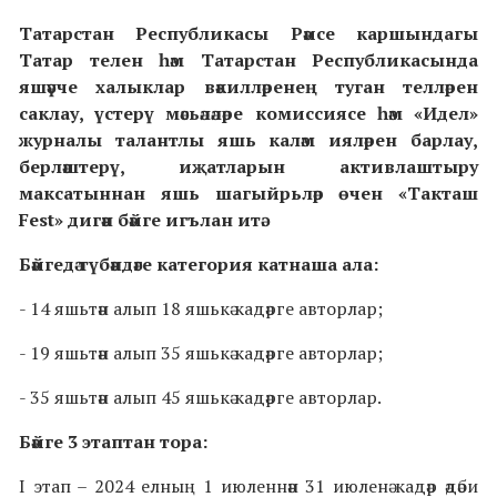
Татарстан Республикасы Рәисе каршындагы
Татар телен һәм Татарстан Республикасында
яшәүче халыклар вәкилләренең туган телләрен
саклау, үстерү мәсьәләләре комиссиясе һәм «Идел»
журналы талантлы яшь каләм ияләрен барлау,
берләштерү, иҗатларын активлаштыру
максатыннан яшь шагыйрьләр өчен «Такташ
Fest» дигән бәйге игълан итә.
Бәйгедә түбәндәге категория катнаша ала:
- 14 яшьтән алып 18 яшькә кадәрге авторлар;
- 19 яшьтән алып 35 яшькә кадәрге авторлар;
- 35 яшьтән алып 45 яшькә кадәрге авторлар.
Бәйге 3 этаптан тора:
I этап – 2024 елның 1 июленнән 31 июленә кадәр әдәби