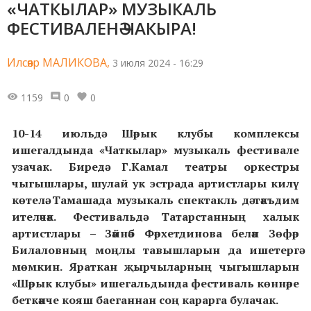
«ЧАТКЫЛАР» МУЗЫКАЛЬ
ФЕСТИВАЛЕНӘ ЧАКЫРА!
Илсөяр МАЛИКОВА,
3 июля 2024 - 16:29
1159
0
0
10-14 июльдә Шәрык клубы комплексы
ишегалдында «Чаткылар» музыкаль фестивале
узачак. Биредә Г.Камал театры оркестры
чыгышлары, шулай ук эстрада артистлары килү
көтелә. Тамашада музыкаль спектакль дә тәкъдим
ителәчәк. Фестивальдә Татарстанның халык
артистлары – Зәйнәб Фәрхетдинова белән Зөфәр
Билаловның моңлы тавышларын да ишетергә
мөмкин. Яраткан җырчыларның чыгышларын
«Шәрык клубы» ишегальдында фестиваль көннәре
беткәнче кояш баеганнан соң карарга булачак.