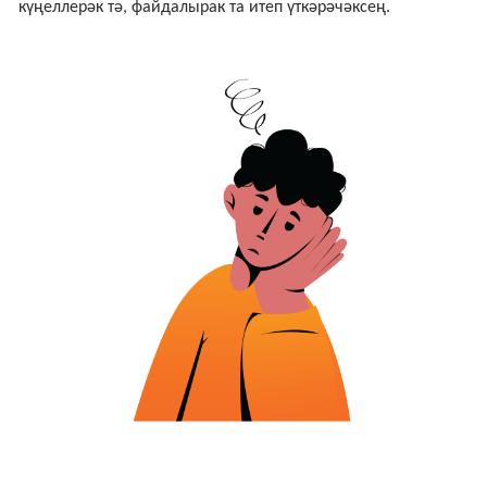
күңеллерәк тә, файдалырак та итеп үткәрәчәксең.