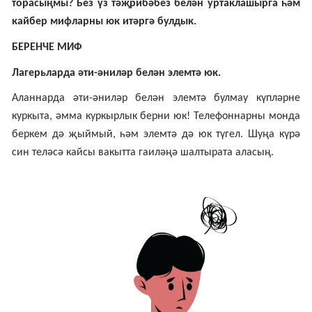
торасыңмы? Без үз тәҗрибәбез белән уртаклашырга һәм
кайбер мифларны юк итәргә булдык.
БЕРЕНЧЕ МИФ
Лагерьларда әти-әниләр белән элемтә юк.
Аланнарда әти-әниләр белән элемтә булмау күпләрне
куркыта, әмма куркырлык берни юк! Телефоннарны монда
беркем дә җыймый, һәм элемтә дә юк түгел. Шуңа күрә
син теләсә кайсы вакытта гаиләңә шалтырата аласың.