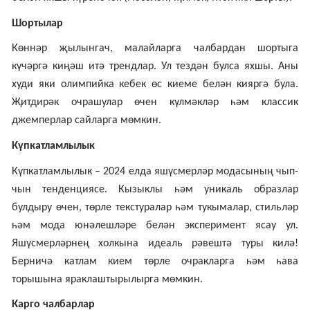
Шортылар
Көннәр җылынгач, малайларга чалбардан шортыга
күчәргә киңәш итә трендлар. Ул тездән булса яхшы. Аны
худи яки олимпийка кебек өс киеме белән кияргә була.
Җитдирәк очрашулар өчен күлмәкләр һәм классик
джемперлар сайларга мөмкин.
Күпкатламлылык
Күпкатламлылык – 2024 елда яшүсмерләр модасының чып-
чын тенденциясе. Кызыклы һәм уникаль образлар
булдыру өчен, төрле текстуралар һәм тукымалар, стильләр
һәм мода юнәлешләре белән эксперимент ясау ул.
Яшүсмерләрнең холкына идеаль рәвештә туры килә!
Берничә катлам кием төрле очракларга һәм һава
торышына яраклаштырылырга мөмкин.
Карго чалбарлар