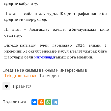
әсәрләрне кабул итү.
II этап – сайлап алу туры. Жюри тарафыннан әдәби
әсәрләрне тикшерү, бәяләү.
III этап – йомгаклау өлеше: әдәби-музыкаль кичә
оештыру.
Бәйгедә катнашу өчен гаризалар 2024 елның 1
июленнән 31 октябренә кадәр кабул ителә. Тулырак бәйге
шартлары белән
нигезләмәдә
танышырга мөмкин.
Следите за самым важным и интересным в
Telegram-канале
Татмедиа
Нравится
Поделиться: