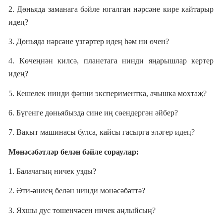
2. Дөньяда заманага бәйле югалган нәрсәне кире кайтарыр
идең?
3. Дөньяда нәрсәне үзгәртер идең һәм ни өчен?
4. Көчеңнән килсә, планетага нинди яңарышлар кертер
идең?
5. Кешелек нинди фәнни экспериментка, ачышка мохтаҗ?
6. Бүгенге дөньябызда сине иң сөендергән әйбер?
7. Вакыт машинасы булса, кайсы гасырга эләгер идең?
Мөнәсәбәтләр белән бәйле сораулар:
1. Балачагың ничек узды?
2. Әти-әниең белән нинди мөнәсәбәттә?
3. Яхшы дус төшенчәсен ничек аңлыйсың?