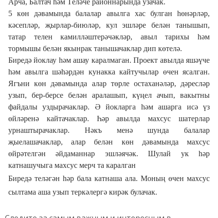
Арча, Балтач һәм
Т
еләче районнарында узачак.
5 көн дәвамында балалар авылга хас булган һөнәрләр,
кәсепләр, җырлар-биюләр, кул эшләре белән танышып,
татар телен камилләштерәчәкләр, авыл тарихы һәм
тормышы белән якынрак танышачаклар дип көтелә.
Биредә йоклау һәм ашау каралмаган. Проект авылда яшәүче
һәм авылга шәһәрдән кунакка кайтучылар өчен ясалган.
Ягъни көн дәвамында алар төрле остаханәләр, дәресләр
узып, бер-берсе белән аралашып, күңел ачып, вакытны
файдалы уздырачаклар. Ә йокларга һәм ашарга исә үз
өйләренә кайтачаклар. Һәр авылда махсус шатерлар
урнаштырачаклар. Нәкъ менә шунда балалар
җыелашачаклар, алар белән көн дәвамында махсус
өйрәтелгән әйдаманнар эшләячәк. Шулай ук һәр
катнашучыга махсус мерч та каралган
Биредә теләгән һәр бала катнаша ала. Моның өчен махсус
сылтама аша уз
ып теркәлергә кирәк
булачак.
Следите за самым важным и интересным в