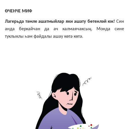
ӨЧЕНЧЕ МИФ
Лагерьда тәмле ашатмыйлар яки ашату бөтенләй юк!
Син
анда беркайчан да ач калмаячаксың. Монда сине
туклыклы һәм файдалы ашау көтә көтә.