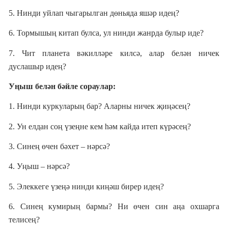
5. Нинди уйлап чыгарылган дөньяда яшәр идең?
6. Тормышың китап булса, ул нинди
жанрда
булыр иде?
7. Чит планета вәкилләре килсә, алар белән ничек
дуслашыр идең?
Уңыш белән бәйле сораулар:
1. Нинди куркуларың бар? Аларны ничек җиңәсең?
2. Ун елдан соң үзеңне кем һәм кайда итеп күрәсең?
3. Синең өчен бәхет – нәрсә?
4. Уңыш – нәрсә?
5. Элеккеге үзеңә нинди киңәш бирер идең?
6. Синең кумирың бармы? Ни өчен син аңа охшарга
телисең?