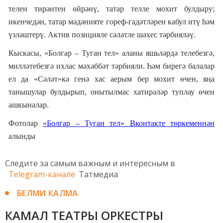
телен тирәнтен өйрәнү, татар телле мохит булдыру;
икенчедән, татар мәдәнияте
гореф-гадәтләрен
кабул итү һәм
үзләштерү. Актив позицияле сәләтле шәхес тәрбияләү.
Кыскасы, «Болгар
–
Туган тел» аланы яшьләрдә телебезгә,
милләтебезгә ихлас мәхәббәт тәрбияли. Һәм бирегә балалар
ел да «Сәләт»кә генә хас аерым бер мохит өчен, яңа
танышулар булдырып, онытылмас хатирәләр туплау өчен
ашкыналар.
Фотолар
«Болгар – Туган тел» Вконтакте төркеменнән
алынды
Следите за самым важным и интересным в
Telegram-канале
Татмедиа
БЕЛМИ КАЛМА
КАМАЛ ТЕАТРЫ ОРКЕСТРЫ