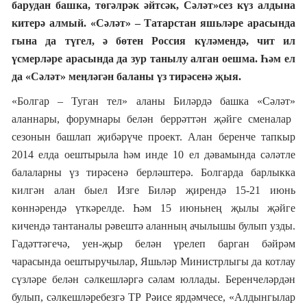
барудан башка
, төгәлрәк әйтсәк,
Сәләт»сез күз алдына
китерә алмый
.
«Сәләт»
–
Татарстан яшьләре арасында
гына да түгел, ә бөтен Россия күләмендә, чит ил
үсмерләре
арасында да зур танылу алган оешма. Һәм ел
да «Сәләт» меңләгән баланы үз тирәсенә җыя.
«Болгар
–
Туган тел» аланы Биләрдә башка
«С
әләт
»
аланнары, форумнары белән беррәттән җәйге сменалар
сезонын башлап җибәрүче проект. Алан беренче тапкыр
2014 елда оештырыла һәм инде 10 ел дәвамында сәләтле
балаларны үз тирәсенә берләштерә. Болгарда барлыкка
килгән алан быел Изге Биләр җирендә 15-21 июнь
көннәрендә үткәрелде. Һәм 15 июньнең җылы җәйге
кичендә тантаналы рәвештә аланның ачылышы булып узды.
Гадәттәгечә, уен-җыр белән үрелеп барган бәйрәм
чарасында оештыручылар, Яшьләр Министрлыгы да котлау
сүзләре белән сәлкешләргә сәлам юллады. Беренчеләрдән
булып, сәлкешләребезгә ТР Рәисе ярдәмчесе, «Алдынгылар