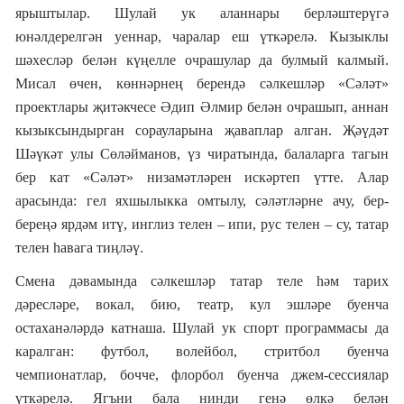
ярыштылар. Шулай ук аланнары берләштерүгә
юнәлдерелгән уеннар, чаралар еш үткәрел
ә
. Кызыклы
шәхесләр белән күңелле очрашулар да булмый калмый.
Мисал өчен, көннәрнең берендә сәлкешләр «Сәләт»
проектлары җитәкчесе Әдип Әлмир белән очрашып, аннан
кызыксындырган сорауларына җаваплар алган. Җәүдәт
Шәүкәт улы Сөләйманов
,
үз чиратында
,
балаларга тагын
бер кат
«Сәләт» низамәтләрен искәртеп үтте. Алар
арасында: гел яхшылыкка омтылу, сәләтләрне ачу, бер-
береңә ярдәм итү, инглиз телен
–
ипи, рус телен
–
су, татар
телен һавага тиңләү.
Смена дәвамында сәлкешләр татар теле һәм тарих
дәресләре, вокал, бию, театр, кул эшләре буенча
остаханәләрдә катнаша. Шулай ук спорт
программасы да
каралган: футбол, волейбол, стритбол буенча
чемпионатлар, бочче, флорбол буенча джем-сессиялар
үткәрелә. Ягъни бала нинди генә өлкә белән