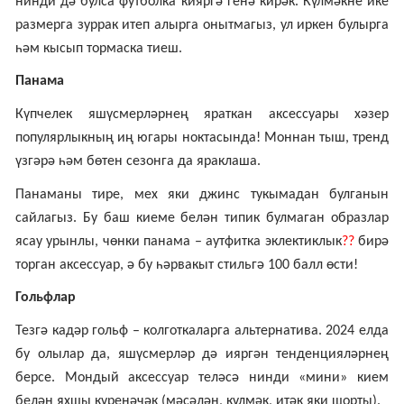
нинди дә булса футболка кияргә генә кирәк. Күлмәкне ике
размерга зуррак итеп алырга онытмагыз, ул иркен булырга
һәм кысып тормаска тиеш.
Панама
Күпчелек яшүсмерләрнең яраткан аксессуары хәзер
популярлыкның иң югары ноктасында! Моннан тыш, тренд
үзгәрә һәм бөтен сезонга да яраклаша.
Панаманы тире, мех яки джинс тукымадан булганын
сайлагыз. Бу баш киеме белән типик булмаган образлар
ясау урынлы, чөнки панама – аутфитка эклектиклык
??
бирә
торган аксессуар, ә бу һәрвакыт стильгә 100 балл өсти!
Гольфлар
Тезгә кадәр гольф – колготкаларга альтернатива. 2024 елда
бу олылар да, яшүсмерләр дә ияргән тенденцияләрнең
берсе. Мондый аксессуар теләсә нинди «мини» кием
белән яхшы күренәчәк (мәсәлән, күлмәк, итәк яки шорты).