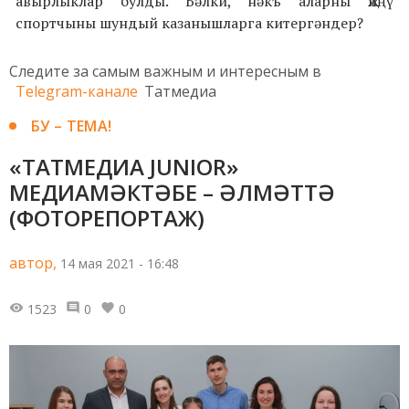
авырлыклар булды. Бәлки, нәкъ аларны җиңү
спортчыны шундый казанышларга китергәндер?
Следите за самым важным и интересным в
Telegram-канале
Татмедиа
БУ – ТЕМА!
«ТАТМЕДИА JUNIOR»
МЕДИАМӘКТӘБЕ – ӘЛМӘТТӘ
(ФОТОРЕПОРТАЖ)
автор,
14 мая 2021 - 16:48
1523
0
0