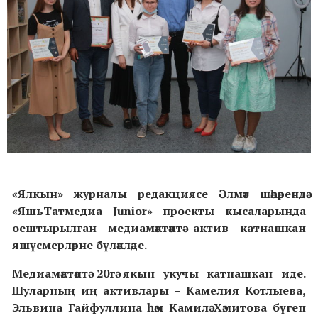
«Ялкын» журналы редакциясе Әлмәт шәһәрендә
«ЯшьTатмедиа Junior» проекты кысаларында
оештырылган медиамәктәптә актив катнашкан
яшүсмерләрне бүләкләде.
Медиамәктәптә 20гә якын укучы катнашкан иде.
Шуларның иң активлары – Камелия Котлыева,
Эльвина Гайфуллина һәм Камилә Хәмитова бүген