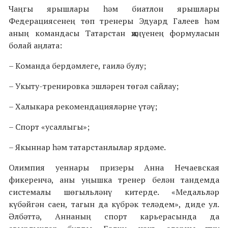
Чаңгы ярышлары һәм биатлон ярышлары
Федерациясенең төп тренеры Эдуард Галеев һәм
аның командасы Татарстан җиңүенең формуласын
болай аңлата:
– Команда бердәмлеге, гаилә булу;
– Укыту-тренировка эшләрен төгәл сайлау;
– Халыкара рекомендацияләрне үтәү;
– Спорт «усаллыгы»;
– Якыннар һәм татарстанлылар ярдәме.
Олимпия уеннары призеры Анна Нечаевская
фикеренчә, аны уңышка тренер белән тандемда
системалы шөгыльләнү китерде. «Медальләр
күбәйгән саен, тагын да күбрәк теләдем», диде ул.
Әлбәттә, Аннаның спорт карьерасында да