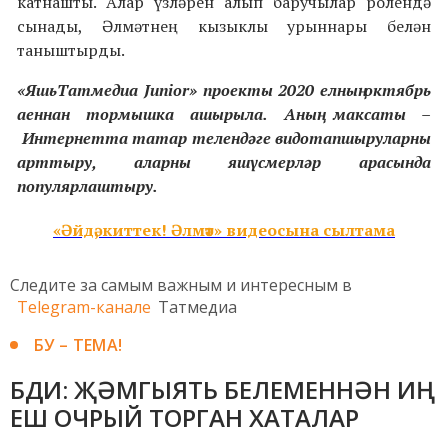
катнашты. Алар үзләрен алып баручылар ролендә
сынады, Әлмәтнең кызыклы урыннары белән
таныштырды.
«ЯшьTатмедиа Junior» проекты 2020 елның октябрь
аеннан тормышка ашырыла. Аның максаты –
Интернетта татар телендәге видотапшыруларны
арттыру, аларны яшүсмерләр арасында
популярлаштыру.
«Әйдә, киттек! Әлмәт» видеосына сылтама
Следите за самым важным и интересным в
Telegram-канале
Татмедиа
БУ – ТЕМА!
БДИ: ҖӘМГЫЯТЬ БЕЛЕМЕННӘН ИҢ
ЕШ ОЧРЫЙ ТОРГАН ХАТАЛАР