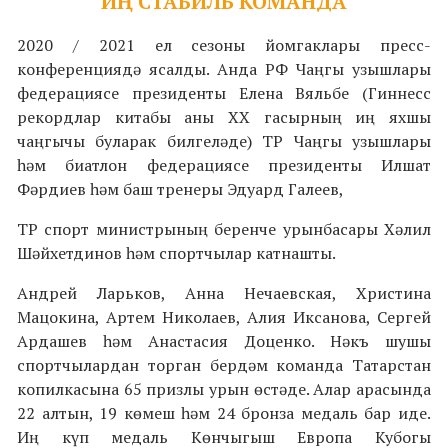
ИҢ СТАБИЛЬ КОМАНДА
2020 / 2021 ел сезоны йомгаклары пресс-
конференциядә ясалды. Анда РФ Чаңгы узышлары
федерациясе президенты Елена Вяльбе (Гиннесс
рекордлар китабы аны XX гасырның иң яхшы
чаңгычы буларак билгеләде) ТР Чаңгы узышлары
һәм биатлон федерациясе президенты Илшат
Фәрдиев һәм баш тренеры Эдуард Галеев,
ТР спорт министрының беренче урынбасары Хәлил
Шәйхетдинов һәм спортчылар катнашты.
Андрей Ларьков, Анна Нечаевская, Христина
Мацокина, Артем Николаев, Алия Иксанова, Сергей
Ардашев һәм Анастасия Доценко. Нәкъ шушы
спортчылардан торган бердәм команда Татарстан
копилкасына 65 призлы урын өстәде. Алар арасында
22 алтын, 19 көмеш һәм 24 бронза медаль бар иде.
Иң күп медаль Көнчыгыш Европа Кубогы