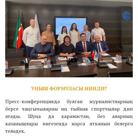
УҢЫШ ФОРМУЛАСЫ НИНДИ?
Пресс-конференциядә булган журналистларның
берсе чаңгычыларны иң тыйнак спортчылар дип
атады. Шуңа да карамастан, без аларның
казанышлары нигезендә нәрсә ятканын белергә
теләдек.