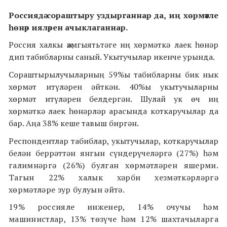
Россиядә сораштыру уздырганнар да, иң хөрмәтле
һөнәр ияләрен ачыклаганнар.
Россия халкы җәмгыятьтәге иң хөрмәткә лаек һөнәр
дип табибларны саный. Укытучылар икенче урында.
Сораштырылучыларның 59%ы табибларны бик нык
хөрмәт итүләрен әйткән. 40%ы укытучыларны
хөрмәт итүләрен белдергән. Шулай ук өч иң
хөрмәткә лаек һөнәрләр арасында коткаручылар да
бар. Аңа 38% кеше тавыш биргән.
Респондентлар табиблар, укытучылар, коткаручылар
белән беррәттән янгын сүндерүчеләргә (
27%) һәм
галимнәргә (26%) булган хөрмәтләрен яшерми.
Тагын 22% халык хәрби хезмәткәрләргә
хөрмәтләре зур булуын әйтә.
19% россияле инженер, 14% очучы һәм
машинистлар, 13% төзүче һәм 12% шахтачыларга