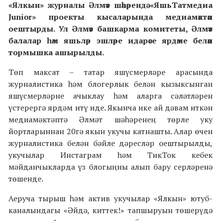
«Ялкын» журналы Әлмәт шәһәрендә «ЯшьTатмедиа
Junior» проекты кысаларында медиамәктәп
оештырды. Ул Әлмәт башкарма комитеты, Әлмәт
балалар һәм яшьләр эшләре идарәсе ярдәме белән
тормышка ашырылды.
Төп максат – татар яшүсмерләре арасында
журналистика һәм блогерлык белән кызыксынган
яшүсмерләрне ачыклау һәм аларга сәләтләрен
үстерергә ярдәм итү иде. Якынча ике ай дәвам иткән
медиамәктәптә Әлмәт шәһәренең төрле уку
йортларыннан 20гә якын укучы катнашты. Алар өчен
журналистика белән бәйле дәресләр оештырылды,
укучылар Инстаграм һәм ТикТок кебек
мәйданчыкларда үз блогыңны алып бару серләренә
төшенде.
Аеруча тырыш һәм актив укучылар «Ялкын» ютуб-
каналындагы «Әйдә, киттек!» тапшыруын төшерүдә