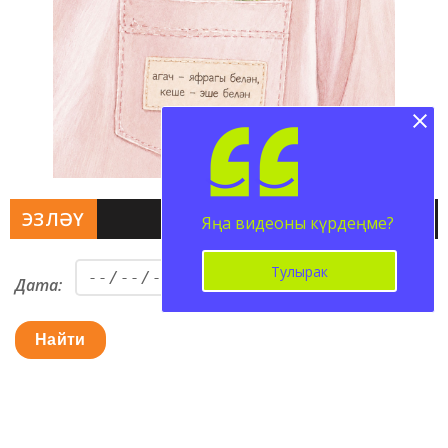
ЭЗЛӘҮ
Яңа видеоны күрдеңме?
Тулырак
Дата:
Найти
ВКОНТАКТЕ