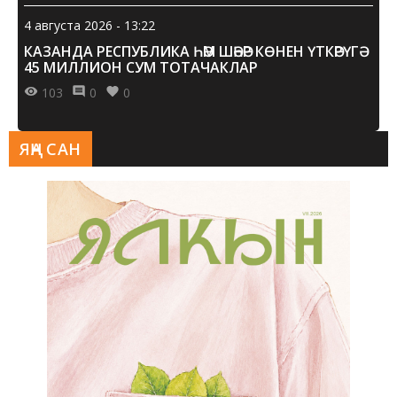
4 августа 2026 - 13:22
КАЗАНДА РЕСПУБЛИКА ҺӘМ ШӘҺӘР КӨНЕН ҮТКӘРҮГӘ
45 МИЛЛИОН СУМ ТОТАЧАКЛАР
103
0
0
ЯҢА САН