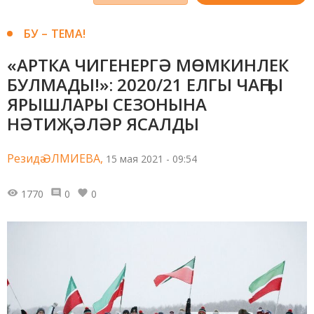
БУ – ТЕМА!
«АРТКА ЧИГЕНЕРГӘ МӨМКИНЛЕК
БУЛМАДЫ!»: 2020/21 ЕЛГЫ ЧАҢГЫ
ЯРЫШЛАРЫ СЕЗОНЫНА
НӘТИҖӘЛӘР ЯСАЛДЫ
Резидә ӘЛМИЕВА,
15 мая 2021 - 09:54
1770
0
0