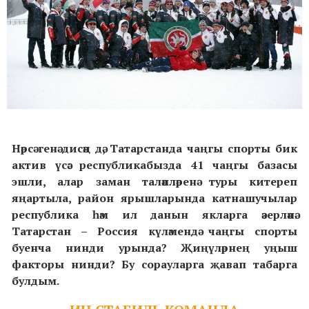
Нәрсә генә дисәң дә, Татарстанда чаңгы спорты бик
актив үсә: республикабызда 41 чаңгы базасы
эшли, алар заман таләпләренә туры китереп
яңартыла, район ярышларында катнашучылар
республика һәм ил данын якларга әзерләнә.
Татарстан – Россия күләмендә чаңгы спорты
буенча нинди урында? Җиңүләрнең уңыш
факторы нинди? Бу сорауларга җавап табарга
булдым.