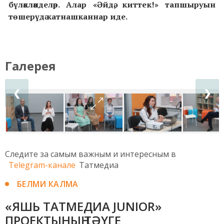
бүләкләнделәр. Алар «Әйдә, киттек!» тапшыруын
төшерүдә катнашканнар иде.
Галерея
❮
❯
Следите за самым важным и интересным в
Telegram-канале
Татмедиа
БЕЛМИ КАЛМА
«ЯШЬ ТАТМЕДИА JUNIOR»
ПРОЕКТЫНЫҢ ТӘҮГЕ