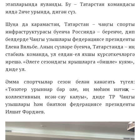
этапларында яуланды. Бу – Татарстан командасы
илдә 2нче урында, дигән сүз.
Шуңа да карамастан, Татарстан – чаңгы спорты
инфраструктурасы буенча Россиядә – беренче, дип
белдерде Чаңгы узышлары федерациясе президенты
Елена Вяльбе. Аның сүзләре буенча, Татарстанда – иң
стабиль команда, ул елдан-ел яхшы күрсәткечләргә
ирешә. «Әлеге сезондагы ярышларга «бишле» куям»,
диде ул.
Әмма спортчылар сезон белән канәгать түгел:
«Төзәтер урыннар бар әле, иң мөһим нәтиҗә –
коллективның исән-сау калуы», диде ТР Чаңгы
узышлары һәм биатлон федерациясе президенты
Илшат Фәрдиев.