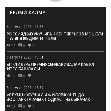
БЕЛМИ КАЛМА
6 августа 2026 - 13:55
РОССИЯДӘ ҺӘР УКУЧЫГА 1 СЕНТЯБРЬГӘ 15 МЕҢ СУМ
ТҮЛӘРГӘ ТӘКЪДИМ ИТТЕЛӘР
59
0
0
6 августа 2026 - 13:51
«IT-ЛИДЕР» ПРЕМИЯСЕНӘ ГАРИЗАЛАР КАБУЛ
ИТЕЛӘ БАШЛАДЫ
52
0
0
5 августа 2026 - 15:59
«ЯЛКЫН» ЖУРНАЛЫ ФИЛЛӘР КӨНЕНДӘ
ЗООПАРКТА АЧЫК ПОДКАСТ ЯЗДЫРАЧАК
58
0
0