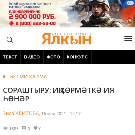
ТЕКСТ
ВИДЕО
ФОТО
КОНКУРС
БЕЛМИ КАЛМА
СОРАШТЫРУ: ИҢ ХӨРМӘТКӘ ИЯ
ҺӨНӘР
Зилә САБИТОВА,
16 мая 2021 - 15:17
1883
0
0