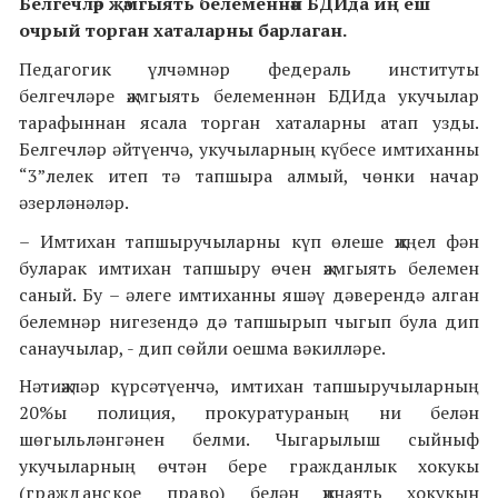
Белгечләр җәмгыять белеменнән БДИда иң еш
очрый торган хаталарны барлаган.
Педагогик үлчәмнәр федераль институты
белгечләре җәмгыять белеменнән БДИда укучылар
тарафыннан ясала торган хаталарны атап узды.
Белгечләр әйтүенчә, укучыларның күбесе имтиханны
“3”лелек итеп тә тапшыра алмый, чөнки начар
әзерләнәләр.
– Имтихан тапшыручыларны күп өлеше җиңел фән
буларак имтихан тапшыру өчен җәмгыять белемен
саный. Бу – әлеге имтиханны яшәү дәверендә алган
белемнәр нигезендә дә тапшырып чыгып була дип
санаучылар, - дип сөйли оешма вәкилләре.
Нәтиҗәләр күрсәтүенчә, имтихан тапшыручыларның
20%ы полиция, прокуратураның ни белән
шөгыльләнгәнен белми. Чыгарылыш сыйныф
укучыларның өчтән бере гражданлык хокукы
(
гражданское право)
белән җинаять хокукын