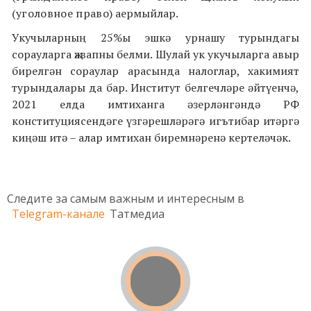
(
уголовное право)
аермыйлар.
Укучыларның 25%ы эшкә урнашу турындагы
сорауларга җавапны белми. Шулай ук укучыларга авыр
бирелгән сораулар арасында налоглар, хакимият
турындалары да бар. Институт белгечләре әйтүенчә,
2021 елда имтиханга әзерләнгәндә РФ
конституциясендәге үзгәрешләрәгә игътибар итәргә
киңәш итә – алар имтихан биремнәренә кертеләчәк.
Следите за самым важным и интересным в
Telegram-канале
Татмедиа