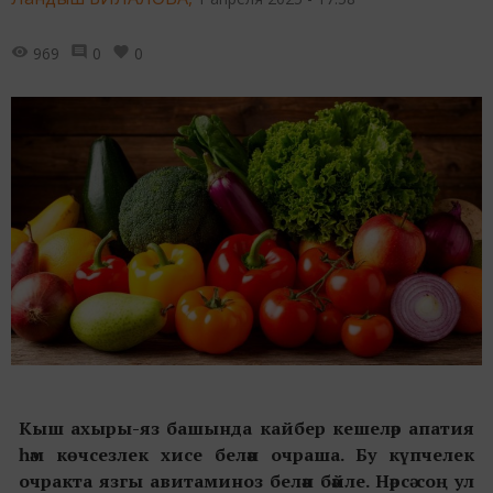
969
0
0
Кыш ахыры-яз башында кайбер кешеләр апатия
һәм көчсезлек хисе белән очраша. Бу күпчелек
очракта
язгы авитаминоз белән бәйле.
Нәрсә соң ул