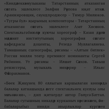
«Көндәлеккә»музыканы Татарстанның атказанган
сәнгать эшлеклесе Зөлфия Рәүпова иҗат иткән.
Аранжировщик, саундпродюсер – Тимур Милюков.
«Тугры бул» җырының композиторы – Татарстанның
атказанган сәнгать эшлеклесе Азат Хөсәенов.
Спектакльгә биюләр куючы хореограф – Казан дәүләт
мәдәният институтының хореография сәнгате
кафедрасы доценты, Резедә Муллагалиева.
Тамашаның сценографы, рәссамы – «Алтын битлек»
Россия милли театр премиясе номинанты Сергей
Рябинин. Ут рәссамы – Илшат Сәяхов. Тавыш
режиссеры, музыкаль мөхәррир – Ильяс
Фәйзрахманов.
«Бөек Җиңүнең 80 еллыгын каршылаган көннәрдә
балалар катнашында әлеге спектакльнең куелуы олы
мәгънәгә ия», – дип җиткерде автор Гөлүсә Баттал.
Балалар сугышның никадәр куркыныч нәрсә икәнен, әби-
бабаларыбыз нинди авырлыклар күргәнен