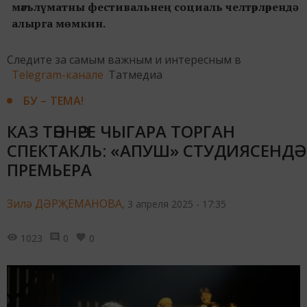
мәгълүматны фестивальнең социаль челтәрләрендә
алырга мөмкин.
Следите за самым важным и интересным в
Telegram-канале
Татмедиа
БУ – ТЕМА!
КАЗ ТӘННӘРЕ ЧЫГАРА ТОРГАН
СПЕКТАКЛЬ: «АПУШ» СТУДИЯСЕНДӘ
ПРЕМЬЕРА
Зилә ДӘРҖЕМАНОВА,
3 апреля 2025 - 17:35
1023
0
0