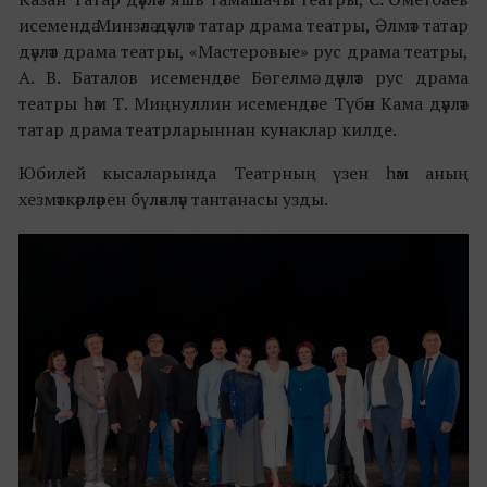
исемендә Минзәлә дәүләт татар драма театры, Әлмәт татар
дәүләт драма театры, «Мастеровые» рус драма театры,
А. В. Баталов исемендәге Бөгелмә дәүләт рус драма
театры һәм Т. Миңнуллин исемендәге Түбән Кама дәүләт
татар драма театрларыннан кунаклар килде.
Юбилей кысаларында Театрның үзен һәм аның
хезмәткәрләрен бүләкләү тантанасы узды.