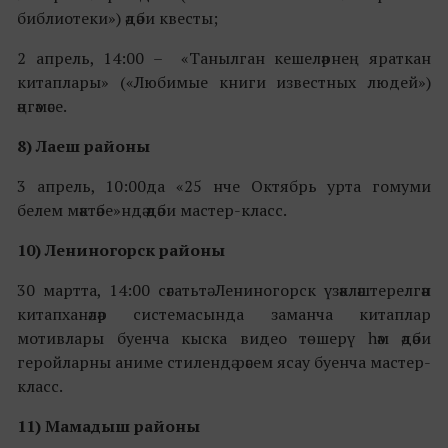
библиотеки») әдәби квесты;
2 апрель, 14:00 – «Танылган кешеләрнең яраткан
китаплары» («Любимые книги известных людей»)
әңгәмәсе.
8) Лаеш районы
3 апрель, 10:00да «25 нче Октябрь урта гомуми
белем мәктәбе»ндә әдәби мастер-класс.
10) Лениногорск районы
30 мартта, 14:00 сәгатьтә Лениногорск үзәкләштерелгән
китапханәләр системасында заманча китаплар
мотивлары буенча кыска видео төшерү һәм әдәби
геройларны аниме стилендә рәсем ясау буенча мастер-
класс.
11) Мамадыш районы