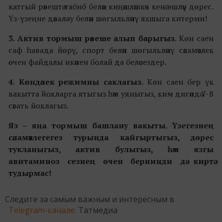
катгый рәвештә
табиб белән киңәшләшкәч кенә эшләү дөрес.
Үз-үзеңне дәвалау белән шөгыльләнү яхшыга китерми!
3. Актив тормыш рәвеше алып барыгыз.
Көн саен
саф һавада йөрү, спорт белән шөгыльләнү сәламәтлек
өчен файдалы икәнен болай да беләсездер.
4. Көндәлек режимны саклагыз.
Көн саен бер үк
вакытта йокларга ятыгыз һәм уяныгыз, ким дигәндә 7-8
сәгать йоклагыз.
Яз – яңа тормыш башлану вакыты.
Үзегезнең
сәламәтлегегез турында кайгыртыгыз, дөрес
тукланыгыз, актив булыгыз, һәм язгы
авитаминоз сезнең өчен бернинди дә
киртә
тудырмас!
Следите за самым важным и интересным в
Telegram-канале
Татмедиа