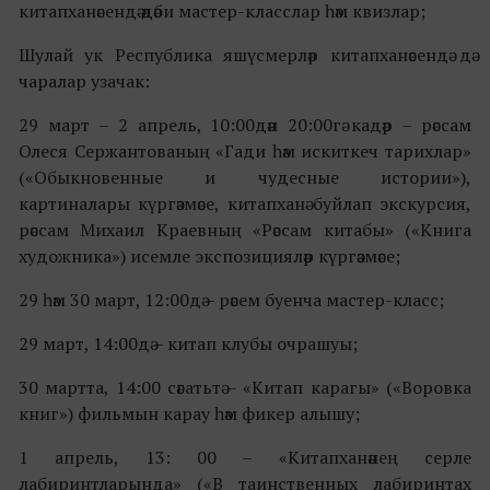
китапханәсендә әдәби мастер-класслар һәм квизлар;
Шулай ук Республика яшүсмерләр китапханәсендә дә
чаралар узачак:
29 март – 2 апрель, 10:00дән 20:00гә кадәр – рәссам
Олеся Сержантованың «Гади һәм искиткеч тарихлар»
(«Обыкновенные и чудесные истории»),
картиналары күргәзмәсе, китапханә буйлап экскурсия,
рәссам Михаил Краевның «Рәссам китабы» («Книга
художника») исемле экспозицияләр күргәзмәсе;
29 һәм 30 март, 12:00дә – рәсем буенча мастер-класс;
29 март, 14:00дә – китап клубы очрашуы;
30 мартта, 14:00 сәгатьтә – «Китап карагы» («Воровка
книг») фильмын карау һәм фикер алышу;
1 апрель, 13: 00 – «Китапханәнең серле
лабиринтларында» («В таинственных лабиринтах