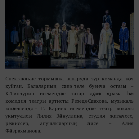
Спектакльне тормышка ашыруда зур команда көч
куйган. Балаларның сәхнә теле буенча остазы –
К.Тинчурин исемендәге татар дәүләт драма һәм
комедия театры артисты Резедә Сәлахова, музыкаль
юнәлешендә – Г. Кариев исемендәге театр вокалы
укытучысы Лилия Зәйнуллина, студия җитәкчесе,
режиссер, апушлыларның әнисе – Алия
Фәйзрахманова.