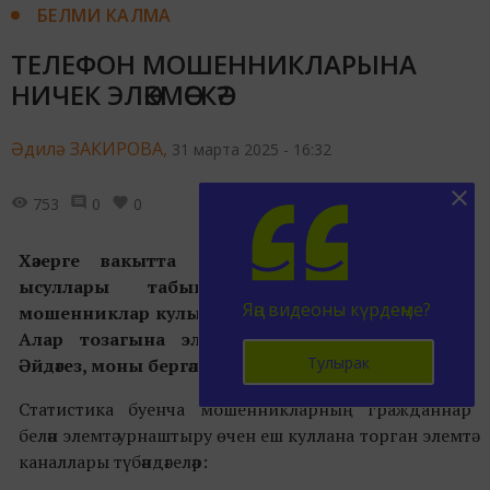
БЕЛМИ КАЛМА
ТЕЛЕФОН МОШЕННИКЛАРЫНА
НИЧЕК ЭЛӘКМӘСКӘ?
Әдилә ЗАКИРОВА,
31 марта 2025 - 16:32
753
0
0
Хәзерге вакытта мошенниклар яңа алдалау
ысуллары табып тора. Һәм елдан-ел
Яңа видеоны күрдеңме?
мошенниклар кулына эләгү очраклары арта бара.
Алар тозагына эләкмәс өчен нәрсә эшләргә соң?
Тулырак
Әйдәгез, моны
бергәләп ачыклыйк.
Статистика буенча мошенникларның гражданнар
белән элемтә урнаштыру өчен еш куллана торган элемтә
каналлары түбәндәгеләр: