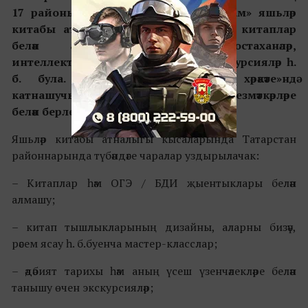
17 районында «Укыйм. Яшим. Яратам» яшьләр
китабы атналыгы уза. Программада китаплар
белән алмашыну, иҗади остаханәләр,
интеллектуаль һәм өстәл уеннары, экскурсияләр һ.
б. була. Чаралар «Алдынгылар хәрәкәте»ндә
катнашучы яшүсмерләр һәм китапханә хезмәткәрләре
белән берлектә оештырыла.
Яшьләр китабы атналыгы кысаларында Татарстан
районнарында түбәндәге чаралар уздырылачак:
– Китаплар һәм ОГЭ / БДИ җыентыклары белән
алмашу;
– китап тышлыкларының дизайны, аларны бизәү,
рәсем ясау һ. б.буенча мастер-класслар;
– әдәбият тарихы һәм аның үсеш үзенчәлекләре белән
танышу өчен экскурсияләр;