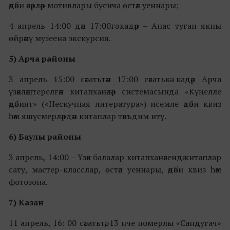
әдәби әсәрләр мотивлары буенча өстәл уеннары;
4 апрель 14:00 дән 17:00гә кадәр – Апас туган якны
өйрәнү музеена экскурсия.
5) Арча районы
3 апрель 15:00 сәгатьтән 17:00 сәгатькә кадәр Арча
үзәкләштерелгән китапханәләр системасында «Күңелле
әдәбият» («Нескучная литература») исемле әдәби квиз
һәм яшүсмерләрдән китаплар тәкъдим итү.
6) Баулы районы
3 апрель, 14:00 – Үзәк балалар китапханәсендә китаплар
сату, мастер-класслар, өстәл уеннары, әдәби квиз һәм
фотозона.
7) Казан
11 апрель, 16: 00 сәгатьтә, 13 нче номерлы «Сандугач»