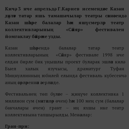
Кичә, 3 нче апрельдә
,
Г.Кариев исемендәге Казан
дәүләт татар яшь тамашачылар театры сәхнәсендә
Казан шәһәре балалар һәм яшүсмерләр театр
коллективларының «Сәйяр» фестивален
йомгаклау бәйрәме узды.
Казан шәһәрендә балалар татар театр
коллективларының «Сәйяр» фестивале 1998 нче
елдан бирле бик уңышлы проект буларак эшләп килә.
Быел халык язучысы, драматург Туфан
Миңнуллинның юбилей елында фестиваль күбесенчә
аның әсәрләреннән әзерләнде.
Фестивальнең төп бүләге – җиңүче коллективка 1
миллион сум (мәктәпләр өчен) һәм 100 мең сум (балалар
бакчалары өчен) грант – иң яхшы ике театр
коллективына тапшырылды. Менә алар:
Гран-при: