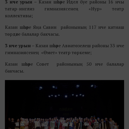
3 нче урын –
Казан шәһәре Идел буе районы 16 нчы
татар-инглиз гимназиясенең «Нур» театр
коллективы;
Казан шәһәре Яңа Савин районының 117 нче катнаш
төрдәге балалар бакчасы.
3 нче урын –
Казан шәһәре Авиатөзелеш районы 33 нче
гимназиясенең «Өмет» театр төркеме;
Казан шәһәре Совет районының 50 нче балалар
бакчасы.