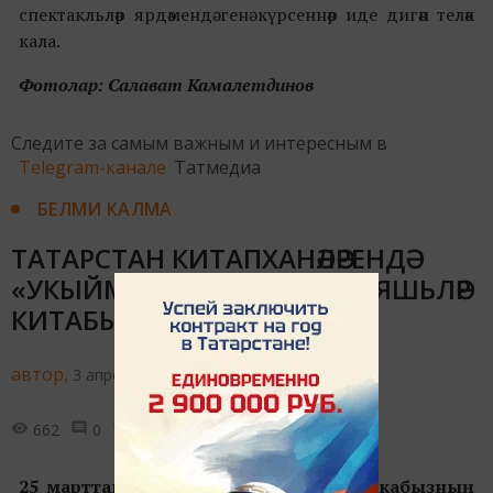
спектакльләр ярдәмендә генә күрсеннәр иде дигән теләк
кала.
Фотолар: Салават Камалетдинов
Следите за самым важным и интересным в
Telegram-канале
Татмедиа
БЕЛМИ КАЛМА
ТАТАРСТАН КИТАПХАНӘЛӘРЕНДӘ
«УКЫЙМ. ЯШИМ. ЯРАТАМ» ЯШЬЛӘР
КИТАБЫ АТНАЛЫГЫ БАРА
автор,
3 апреля 2025 - 16:34
662
0
0
25 марттан 11 апрельгә кадәр республикабызның