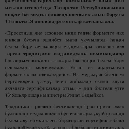
фестиваленә гаризалар кампаниясе ачык дип
игълан ителә. Анда Татарстан Республикасында
яшәүче һәм медиа өлкәсендә эшчәнлек алып баручы
14 яшьтән 24 яшькә кадәрге яшьләр катнаша ала.
«Проектның яңа сезонын инде гадәти форматта ике
юнәлеш буенча эшлибез: мәктәп укучылары, һөнәри
белем бирү оешмалары студентлары катнаша ала
торган
традицион индивидуаль номинацияләр
һәм
аерым юнәлеш
– югары һәм һөнәри белем бирү
оешмалары медиаүзәкләре. Узган ел яңартылган
формат яхшы нәтиҗә күрсәтте. Өч медиаүзәк бездән үз
бергәлекләрен үстерү өчен җиһазлар сатып алуга
акчалата сертификатлар отты», – дип билгеләп үтте
ТР Яшьләр эшләре министры Ринат Садыйков
Традицион рәвештә фестивальдә Гран-прига лаек
булганнар медиа юнәлеш буенча югары уку йортында
белем алу мөмкинлеге бирә торган сертификат белән
бүләкләнә. Шулай ук «Ел ачышы» һәм башка индивидуаль