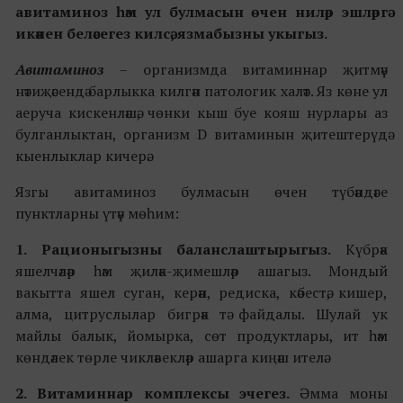
авитаминоз һәм ул булмасын өчен ниләр эшләргә
икәнен беләсегез килсә, язмабызны укыгыз.
Авитаминоз
– организмда витаминнар җитмәү
нәтиҗәсендә барлыкка килгән патологик халәт. Яз көне ул
аеруча кискенләшә, чөнки кыш буе кояш нурлары аз
булганлыктан, организм D витаминын җитештерүдә
кыенлыклар кичерә.
Язгы авитаминоз булмасын өчен түбәндәге
пунктларны үтәү мөһим:
1. Рационыгызны баланслаштырыгыз.
Күбрәк
яшелчәләр һәм җиләк-җимешләр ашагыз. Мондый
вакытта яшел суган, керән, редиска, кәбестә, кишер,
алма, цитруслылар бигрәк тә файдалы. Шулай ук
майлы балык, йомырка, сөт продуктлары, ит һәм
көндәлек
төрле чикләвекләр ашарга киңәш ителә.
2. Витамин
нар
комплексы
эчегез.
Әмма моны