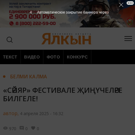
2
Автоматическое закрытие баннера через
ТЕКСТ
ВИДЕО
ФОТО
КОНКУРС
БЕЛМИ КАЛМА
«СӘЙЯР» ФЕСТИВАЛЕ ҖИҢҮЧЕЛӘРЕ
БИЛГЕЛЕ!
автор,
4 апреля 2025 - 16:32
970
0
0