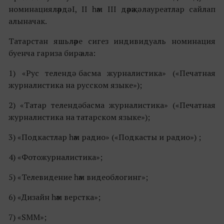
номинацияләрдә I, II һәм III дәрәҗә лауреатлар сайлап
алыначак.
Татарстан яшьләре сигез индивидуаль номинация
буенча гариза бирә ала:
1) «Рус телендә басма журналистика» («Печатная
журналистика на русском языке»);
2) «Татар телендә басма журналистика» («Печатная
журналистика на татарском языке»);
3) «Подкастлар һәм радио» («Подкасты и радио») ;
4) «Фотожурналистика»;
5) «Телевидение һәм видеоблогинг»;
6) «Дизайн һәм верстка»;
7) «SMM»;