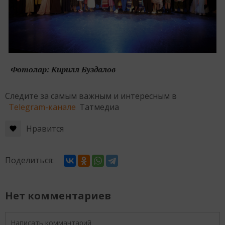
Фотолар: Кирилл Буздалов
Следите за самым важным и интересным в
Telegram-канале
Татмедиа
Нравится
Поделиться:
Нет комментариев