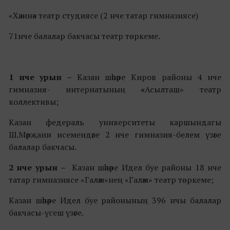
«Хәзинә» театр студиясе (2 нче татар гимназиясе)
71нче балалар бакчасы театр төркеме.
1 нче урын –
Казан шәһәре Киров районы 4 нче
гимназия- интернатының
«
Асылташ» театр
коллективы;
Казан федераль университеты каршындагы
Ш.Мәрҗани исемендәге 2 нче гимназия-белем үзәге
балалар бакчасы.
2 нче урын
–
Казан шәһәре Идел буе районы 18 нче
татар гимназиясе «Галәм»нең «Галәм» театр төркеме;
Казан шәһәре Идел буе районының 396 нчы балалар
бакчасы-үсеш үзәге.