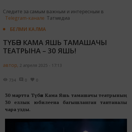
Следите за самым важным и интересным в
Telegram-канале
Татмедиа
БЕЛМИ КАЛМА
ТҮБӘН КАМА ЯШЬ ТАМАШАЧЫ
ТЕАТРЫНА – 30 ЯШЬ!
автор,
2 апреля 2025 - 17:13
734
0
0
30 мартта Түбән Кама
Я
шь тамашачы театрының
30 еллык юбилеена багышланган тантаналы
чара узды.