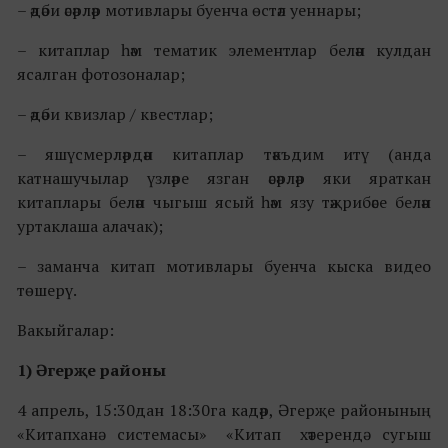
– әдәби әсәрләр мотивлары буенча өстәл уеннары;
– китаплар һәм тематик элементлар белән кулдан
ясалган фотозоналар;
– әдәби квизлар / квестлар;
– яшүсмерләрдән китаплар тәкъдим итү (анда
катнашучылар үзләре язган әсәрләр яки яраткан
китаплары белән чыгыш ясый һәм язу тәҗрибәсе белән
уртаклаша алачак);
– заманча китап мотивлары буенча кыска видео
төшерү.
Вакыйгалар:
1) Әгерҗе районы
4 апрель, 15:30дан 18:30га кадәр, Әгерҗе районының
«Китапханә системасы» «Китап хәтерендә сугыш