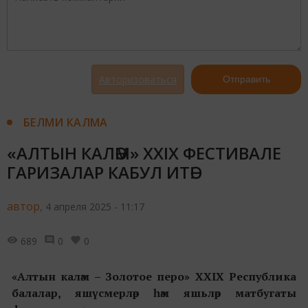
Авторизоваться
Отправить
БЕЛМИ КАЛМА
«АЛТЫН КАЛӘМ» XXIX ФЕСТИВАЛЕ
ГАРИЗАЛАР КАБУЛ ИТӘ!
автор,
4 апреля 2025 - 11:17
689
0
0
«Алтын каләм – Золотое перо» XXIX Республика
балалар, яшүсмерләр һәм яшьләр матбугаты