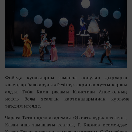
Фойеда кунакларны заманча популяр җырларга
каверлар башкаручы «Destiny» скрипка дуэты каршы
алды. Түбән Кама рәссамы Кристиан Апостолның
нефть белән ясалган картиналарыннан күргәзмә
тәкъдим ителде.
Чарага Татар дәүләт академия «Әкият» курчак театры,
Казан яшь тамашачы театры, Г. Кариев исемендәге
Казан Татар дәүләт яшь тамашачы театры, С. Өметбаев