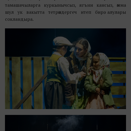
тамашачыларга куркынычсыз, ягъни кансыз, әмма
шул ук вакытта тетрәндергеч итеп бирә алулары
сокландыра.