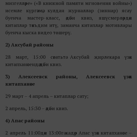
мизгелләре» («В книжной памяти мгновения войны»)
исемле күргәзмә, кулдан журналлар (зиннар) ясау
буенча мастер-класс, әдәби квиз, яшүсмерләрдән
китаплар тәкъдим итү, заманча китаплар мотивлары
буенча кыска видео төшерү.
2) Аксубай районы
28 март, 15:00 сәгатьтә Аксубай җирлекара үзәк
китапханәсендә әдәби квиз.
3) Алексеевск районы, Алексеевск үзәк
китапханәсе
29 март – 4 апрель – китаплар сату;
2 апрель, 15:30 – әдәби квиз.
4) Апас районы
2 апрель 11:00дән 13:00гә кадәр Апас үзәк китапханәсе –