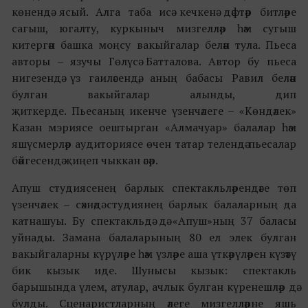
көнендә ясый. Алга таба исә кечкенә дәфтәр битләре
сагыш, югалту, куркыныч мизгелләр һәм сугыш
китергән башка моңсу вакыйгалар белән тула. Пьеса
авторы – язучы Гөлүсә Батталова. Автор бу пьеса
нигезендә үз гаиләсендә, аның бабасы Равил белән
булган вакыйгалар алынды, дип
җиткерде. Пьесаның икенче үзенчәлеге – «Көндәлек»
Казан мэриясе оештырган «Алмачуар» балалар һәм
яшүсмерләр аудиториясе өчен татар телендә пьесалар
бәйгесендә җиңеп чыккан әсәр.
Апуш студиясенең барлык спектакльләрендәге төп
үзенчәлек – сәхнәдә студиянең барлык балаларның да
катнашуы. Бу спектакльдә дә «Апуш»ның 37 баласы
уйнады. Замана балаларының 80 ел элек булган
вакыйгаларны күрүләре һәм үзләре аша үткәрүләрен күзәтү
бик кызык иде. Шунысы кызык: спектакль
барышында үлем, атулар, ачлык булган күренешләр дә
булды. Сценаристларның әлеге мизгелләрне яшь