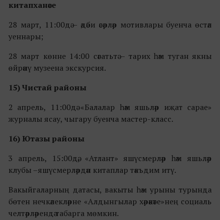
китапханәсе
28 март, 11:00дә – әдәби әсәрләр мотивлары буенча өстәл
уеннары;
28 март көнне 14:00 сәгатьтә – тарих һәм туган якны
өйрәнү музеена экскурсия.
15) Чистай районы
2 апрель, 11:00дә «Балалар һәм яшьләр иҗат сарае»
журналы ясау, чыгару буенча мастер-класс.
16) Ютазы районы
3 апрель, 15:00дә, «Атлант» яшүсмерләр һәм яшьләр
клубы –яшүсмерләрдән китаплар тәкъдим итү.
Вакыйгаларның датасы, вакыты һәм урыны турында
бөтен нечкәлекләрне «Алдынгылар хәрәкәте»нең социаль
челтәрләрендә табарга мөмкин.