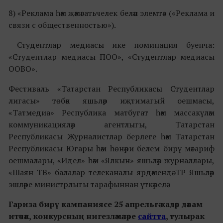
8) «Реклама һәм җәмәгатьчелек белән элемтә» («Реклама и
связи с общественностью»).
Студентлар медиасы ике номинация буенча:
«Студентлар медиасы ПОО», «Студентлар медиасы
ООВО».
Фестиваль «Татарстан Республикасы Студентлар
лигасы» төбәк яшьләр иҗтимагый оешмасы,
«Татмедиа» Республика матбугат һәм массакүләм
коммуникацияләр агентлыгы, Татарстан
Республикасы Журналистлар берлеге һәм Татарстан
Республикасы Югары һәм һөнәри белем бирү мәгариф
оешмалары, «Идел» һәм «Ялкын» яшьләр журналлары,
«Шаян ТВ» балалар телеканалы ярдәмендә ТР Яшьләр
эшләре министрлыгы тарафыннан үткәрелә.
Гариза бирү кампаниясе 25 апрельгә кадәр дәвам
итәчәк, конкурсның нигезләмәләре
сайтта
, тулырак