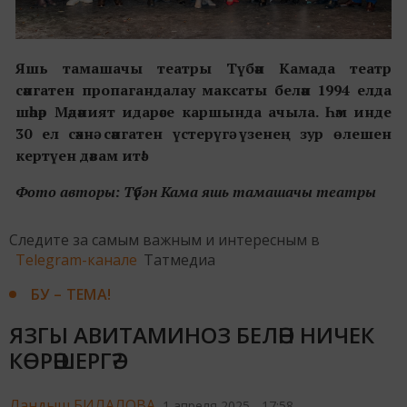
Яшь тамашачы театры Түбән Камада театр
сәнгатен пропагандалау максаты белән 1994 елда
шәһәр Мәдәният идарәсе каршында ачыла. Һәм инде
30 ел сәхнә сәнгатен үстерүгә үзенең зур өлешен
кертүен дәвам итә!
Фото авторы: Түбән Кама яшь тамашачы театры
Следите за самым важным и интересным в
Telegram-канале
Татмедиа
БУ – ТЕМА!
ЯЗГЫ АВИТАМИНОЗ БЕЛӘН НИЧЕК
КӨРӘШЕРГӘ?
Ландыш БИЛАЛОВА,
1 апреля 2025 - 17:58