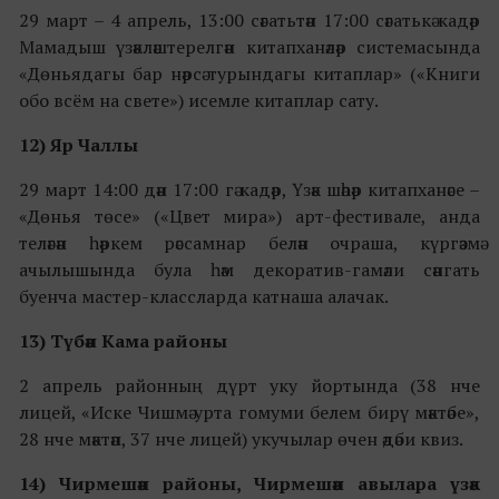
29 март – 4 апрель, 13:00 сәгатьтән 17:00 сәгатькә кадәр
Мамадыш үзәкләштерелгән китапханәләр системасында
«Дөньядагы бар нәрсә турындагы китаплар» («Книги
обо всём на свете») исемле китаплар сату.
12) Яр Чаллы
29 март 14:00 дән 17:00 гә кадәр, Үзәк шәһәр китапханәсе –
«Дөнья төсе» («Цвет мира») арт-фестивале, анда
теләгән һәркем рәссамнар белән очраша, күргәзмә
ачылышында була һәм декоратив-гамәли сәнгать
буенча мастер-классларда катнаша алачак.
13) Түбән Кама районы
2 апрель районның дүрт уку йортында (38 нче
лицей, «Иске Чишмә урта гомуми белем бирү мәктәбе»,
28 нче мәктәп, 37 нче лицей) укучылар өчен әдәби квиз.
14) Чирмешән районы, Чирмешән авылара үзәк