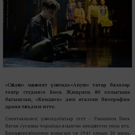
«Сәйдәш» мәдәният үзәгендә «Апуш» татар балалар
театр студиясе Бөек Җиңүнең 80 еллыгына
багышлап, «Көндәлек» дип аталган биографик
драма тәкъдим итте.
Спектакльнең үзәгендә батыр егет – Равилнең Бөек
Ватан сугышы чорында язылган көндәлеген укуы ята.
Көндәлектә беренче язмасын ул 1941 елның 20 июнь