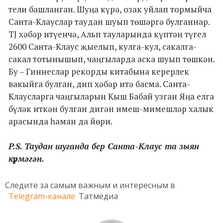
тели башланган. Шуңа күрә, озак уйлап тормыйча
Санта-Клауслар таудан шуып төшәргә булганнар.
TJ хәбәр итүенчә, Альп тауларында күптән түгел
2600 Санта-Клаус җыелып, кулга-кул, сакалга-
сакал тотынышып, чаңгыларда аска шуып төшкән.
Бу – Гиннеслар рекорды китабына керерлек
вакыйга булган, дип хәбәр итә басма. Санта-
Клаусларга чаңгыларын Кыш Бабай узган Яңа елга
бүләк иткән булган дигән имеш-мимешләр халык
арасында һаман да йөри.
P.S. Таудан шуганда бер Санта-Клаус та зыян
күрмәгән.
Следите за самым важным и интересным в
Telegram-канале
Татмедиа