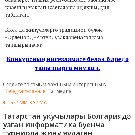
краеның мәктәп газеталары иң яхшы, дип
табылган.
Быел да җиңүчеләргә традицион бүләк –
«Орленок», «Артек» үзәкләренә юллама
тапшырылачак.
Конкурсның нигезләмәсе белән биредә
танышырга мөмкин.
Следите за самым важным и интересным в
Telegram-канале
Татмедиа
БЕЛМИ КАЛМА
Татарстан укучылары Болгариядә
узган информатика буенча
турнирда җиңү яулаган