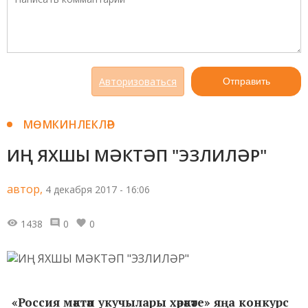
Авторизоваться
Отправить
МӨМКИНЛЕКЛӘР
ИҢ ЯХШЫ МӘКТӘП "ЭЗЛИЛӘР"
автор,
4 декабря 2017 - 16:06
1438
0
0
«Россия мәктәп укучылары хәрәкәте» яңа конкурс