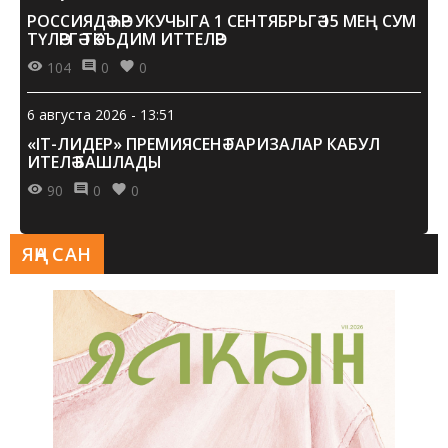
РОССИЯДӘ ҺӘР УКУЧЫГА 1 СЕНТЯБРЬГӘ 15 МЕҢ СУМ
ТҮЛӘРГӘ ТӘКЪДИМ ИТТЕЛӘР
104
0
0
6 августа 2026 - 13:51
«IT-ЛИДЕР» ПРЕМИЯСЕНӘ ГАРИЗАЛАР КАБУЛ
ИТЕЛӘ БАШЛАДЫ
90
0
0
ЯҢА САН