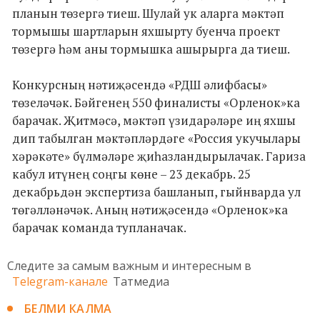
планын төзергә тиеш. Шулай ук аларга мәктәп
тормышы шартларын яхшырту буенча проект
төзергә һәм аны тормышка ашырырга да тиеш.
Конкурсның нәтиҗәсендә «РДШ әлифбасы»
төзеләчәк. Бәйгенең 550 финалисты «Орленок»ка
барачак. Җитмәсә, мәктәп үзидарәләре иң яхшы
дип табылган мәктәпләрдәге «Россия укучылары
хәрәкәте» бүлмәләре җиһазландырылачак. Гариза
кабул итүнең соңгы көне – 23 декабрь. 25
декабрьдән экспертиза башланып, гыйнварда ул
төгәлләнәчәк. Аның нәтиҗәсендә «Орленок»ка
барачак команда тупланачак.
Следите за самым важным и интересным в
Telegram-канале
Татмедиа
БЕЛМИ КАЛМА