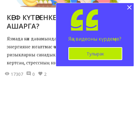
КӘЕФ КҮТӘРЕНКЕЛЕГЕ ӨЧЕН НӘРСӘ
АШАРГА?
Яңа видеоны күрдеңме?
Язмада көн дәвамында күтәренке кәефне һәм
энергияне югалтмас өчен ашарга кирәк булган
Тулырак
ризыкларны санадык. Аларны үз рационыңа ешрак
кертсәң, стрессның ни икәнен белмәссең!
17307
0
2
Документлар
Баш бит