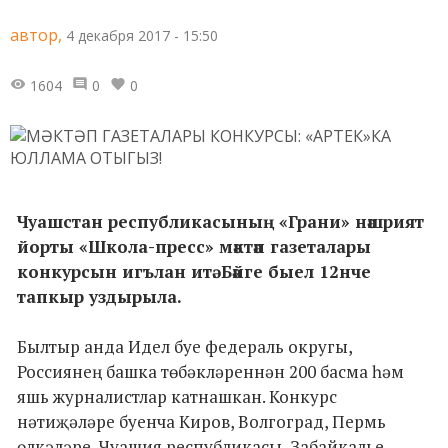
автор,
4 декабря 2017 - 15:50
1604
0
0
Чуашстан республикасының «Грани» нәшрият
йорты «Школа-пресс» мәктәп газеталары
конкурсын игълан итә. Бәйге быел 12нче
тапкыр уздырыла.
Былтыр анда Идел буе федераль округы,
Россиянең башка төбәкләреннән 200 басма һәм
яшь журналистлар катнашкан. Конкурс
нәтиҗәләре буенча Киров, Волгоград, Пермь
өлкәләре, Чуашия республикасы, Забайкалье