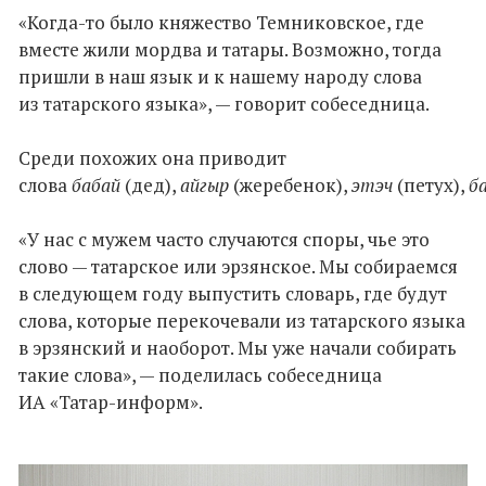
«Когда-то было княжество Темниковское, где
вместе жили мордва и татары. Возможно, тогда
пришли в наш язык и к нашему народу слова
из татарского языка», — говорит собеседница.
Среди похожих она приводит
слова
бабай
(дед),
айгыр
(жеребенок),
этэч
(петух),
б
«У нас с мужем часто случаются споры, чье это
слово — татарское или эрзянское. Мы собираемся
в следующем году выпустить словарь, где будут
слова, которые перекочевали из татарского языка
в эрзянский и наоборот. Мы уже начали собирать
такие слова», — поделилась собеседница
ИА «Татар-информ».