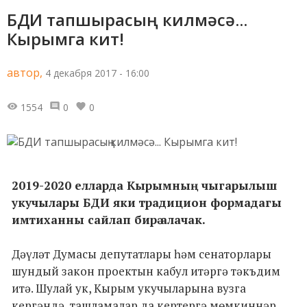
БДИ тапшырасың килмәсә...
Кырымга кит!
автор,
4 декабря 2017 - 16:00
1554
0
0
2019-2020 елларда Кырымның чыгарылыш
укучылары БДИ яки традицион формадагы
имтиханны сайлап бирә алачак.
Дәүләт Думасы депутатлары һәм сенаторлары
шундый закон проектын кабул итәргә тәкъдим
итә. Шулай ук, Кырым укучыларына вузга
кергәндә, ташламалар да кертергә мөмкиннәр.