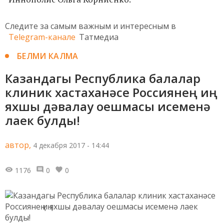
Следите за самым важным и интересным в
Telegram-канале
Татмедиа
БЕЛМИ КАЛМА
Казандагы Республика балалар
клиник хастаханәсе Россиянең иң
яхшы дәвалау оешмасы исеменә
лаек булды!
автор,
4 декабря 2017 - 14:44
1176
0
0