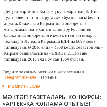
Депутатлар моны Кырым укучыларының БДИны
тулы рәвештә тапшыруга әзер булмаячагы белән
аңлата. Киләчәктә Кырым мәктәпләрендә
чыгарылыш имтиханын тапшыру Россиянең
башка мәктәпләрендәге кебек итеп тигезләргә
телиләр. 2017 елда Кырымда БДИны 6089 кеше
тапшырган. Ә 2016 елда – 3838 кеше. Севастополь –
Кырым башкаласында – БДИНы 2113 кеше
тапшырган. 2016 елда бу сан 1559 булган.
Следите за самым важным и интересным в
Telegram-канале
Татмедиа
МӨМКИНЛЕКЛӘР
МӘКТӘП ГАЗЕТАЛАРЫ КОНКУРСЫ:
«АРТЕК»КА ЮЛЛАМА ОТЫГЫЗ!