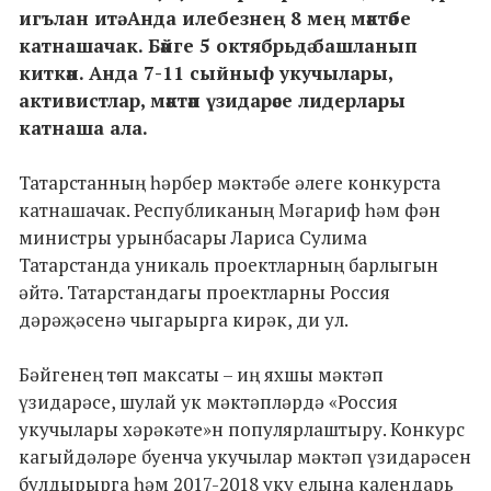
игълан итә. Анда илебезнең 8 мең мәктәбе
катнашачак. Бәйге 5 октябрьдә башланып
киткән. Анда 7-11 сыйныф укучылары,
активистлар, мәктәп үзидарәсе лидерлары
катнаша ала.
Татарстанның һәрбер мәктәбе әлеге конкурста
катнашачак. Республиканың Мәгариф һәм фән
министры урынбасары Лариса Сулима
Татарстанда уникаль проектларның барлыгын
әйтә. Татарстандагы проектларны Россия
дәрәҗәсенә чыгарырга кирәк, ди ул.
Бәйгенең төп максаты – иң яхшы мәктәп
үзидарәсе, шулай ук мәктәпләрдә «Россия
укучылары хәрәкәте»н популярлаштыру. Конкурс
кагыйдәләре буенча укучылар мәктәп үзидарәсен
булдырырга һәм 2017-2018 уку елына календарь