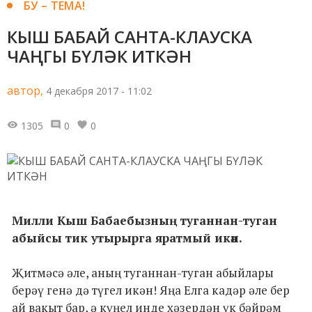
БУ – ТЕМА!
КЫШ БАБАЙ САНТА-КЛАУСКА
ЧАҢГЫ БҮЛӘК ИТКӘН
автор,
4 декабря 2017 - 11:02
1305
0
0
Милли Кыш Бабаебызның туганнан-туган
абыйсы тик утырырга яратмый икән.
Җитмәсә әле, аның туганнан-туган абыйлары
берәү генә дә түгел икән! Яңа Елга кадәр әле бер
ай вакыт бар, ә күңел инде хәзердән үк бәйрәм