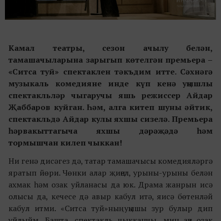
Камал театры
,
сезон ачылу
белән,
тамашачыларына зарыгып көтелгән прем
ьера
–
«
Ситса туй
»
спектаклен тәк
ъдим итте.
Сәхнәгә
музыкаль комедияне инде күп кенә уңышлы
спектакльләр чыгаручы яшь режиссер Айдар
Җаббаров куйган. Һәм, алга китеп шуны әйтик,
спектакльдә Айдар кулы яхшы сизелә. Премьера
һәрвакыттагыча яхшы дәрәҗәдә һәм
тормышчан килеп чыккан!
Ни генә дисәгез дә, татар тамашачысы комедияләргә
яратып йөри. Чөнки алар җиңел, урыны-урыны белән
ахмак һәм озак уйланасы да юк. Драма жанрын исә
олысы да, кечесе дә авыр кабул итә, яисә бөтенләй
кабул итми. «Ситса туй»ның уңышы зур булыр дип
уйлыйм. Башта, спектакль чыкканчы, мин аңа озак