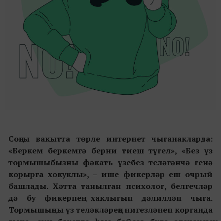
Соңгы вакытта төрле интернет чыганакларда:
«Беркем беркемгә берни тиеш түгел», «Без үз
тормышыбызны фәкать үзебез теләгәнчә генә
корырга хокуклы», – ише фикерләр еш очрый
башлады. Хәтта танылган психолог, белгечләр
дә бу фикернең хаклыгын дәлилләп чыга.
Тормышыңны үз теләкләреңә нигезләнеп корганда