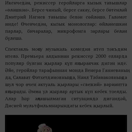
Икенчедән, режиссер геройларга кызык тавышлар
«өләшкән». Берсе чиный, берсе сакау, берсе бөтенләй
Дмитрий Нагиев тавышы белән сөйләшә. Галәмәт
инде! Өченчедән, кызык монологлар: өйләнешкән
парлар, бичаралар, микрофонга зарлары белән
бүлешә.
Спектакль моңсу музыкаль комедия итеп тәкъдим
ителә. Премьера алдыннан режиссер 2000 елларда
популяр булган җырлар күп яңгыраячак дигән иде.
Әйе, геройлар тарафыннан монда Венера Ганиеваның
да, Салават Фәтхетдиновның да, Наил Табанаковның да
шул чор өчен актуаль җырлары «свежий» вариантта
яңгырады. Әмма ул җырлар артык күп кебек тоелды.
Алар һәр аңлашылмаган ситуациядә дигәндәй,
Дисней мультфильмнарындагы кебек җырлый.