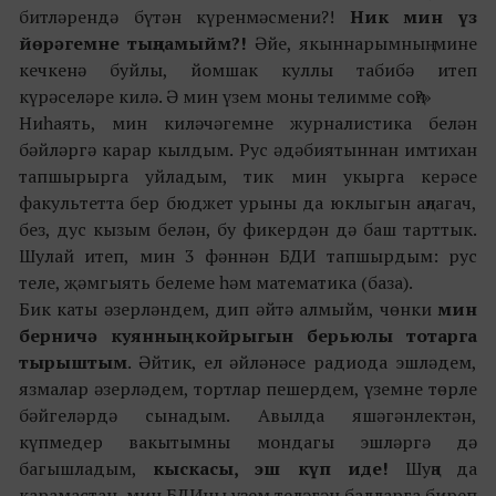
битләрендә бүтән күренмәсмени?!
Ник мин үз
йөрәгемне тыңламыйм?!
Әйе, якыннарымның мине
кечкенә буйлы, йомшак куллы табибә итеп
күрәселәре килә. Ә мин үзем моны телимме соң?»
Ниһаять, мин киләчәгемне журналистика белән
бәйләргә карар кылдым. Рус әдәбиятыннан имтихан
тапшырырга уйладым, тик мин укырга керәсе
факультетта бер бюджет урыны да юклыгын аңлагач,
без, дус кызым белән, бу фикердән дә баш тарттык.
Шулай итеп, мин 3 фәннән БДИ тапшырдым: рус
теле, җәмгыять белеме һәм математика (база).
Бик каты әзерләндем, дип әйтә алмыйм, чөнки
мин
берничә куянның койрыгын берьюлы тотарга
тырыштым
. Әйтик, ел әйләнәсе радиода эшләдем,
язмалар әзерләдем, тортлар пешердем, үземне төрле
бәйгеләрдә сынадым. Авылда яшәгәнлектән,
күпмедер вакытымны мондагы эшләргә дә
багышладым,
кыскасы, эш күп иде!
Шуңа да
карамастан, мин БДИны үзем теләгән балларга биреп