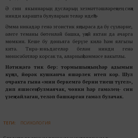
Ә син якыннарың, дусларың, хезмәттәшләреңнең сиңа
нинди карашта булуларын теләр идең?»
Әмма никадәр генә эгоистик яңгыраса да бу сүзләрне,
әлеге теманы бөтенләй башка, уңай яктан да ачарга
мөмкин. Кеше бу дөньяга берүзе килә һәм ялгызы
китә. Тирә-юньдәгеләр белән нинди генә
мөнәсәбәтләр корсак та, аларның һәммәсе вакытлы.
Нәтиҗәгә тик бер: тормышыңның һәр адымын
күңел, йөрәк кушканча яшәрлек итеп кор. Шул
очракта гына «мин беркемгә берни тиеш түгел»,
дип яшисең булмаячак, чөнки һәр гамәлең – син
үзең сайлаган, теләп башкарган гамәл булачак.
ТЕГИ:
ПСИХОЛОГИЯ