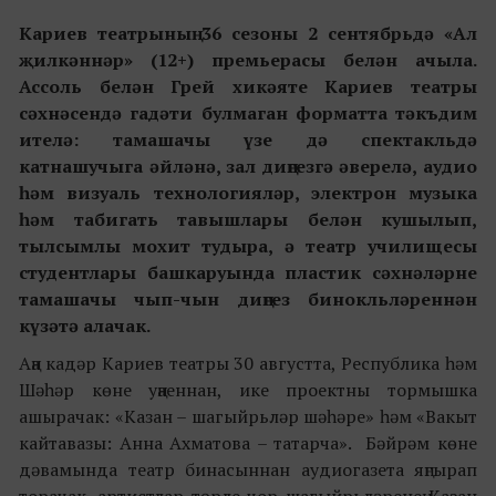
Кариев театрының 36 сезоны 2 сентябрьдә «Ал
җилкәннәр» (12+) премьерасы белән ачыла.
Ассоль белән Грей хикәяте Кариев театры
сәхнәсендә гадәти булмаган форматта тәкъдим
ителә: тамашачы үзе дә спектакльдә
катнашучыга әйләнә, зал диңгезгә әверелә, аудио
һәм визуаль технологияләр, электрон музыка
һәм табигать тавышлары белән кушылып,
тылсымлы мохит тудыра, ә театр училищесы
студентлары башкаруында пластик сәхнәләрне
тамашачы чып-чын диңгез бинокльләреннән
күзәтә алачак.
Аңа кадәр Кариев театры 30 августта, Республика һәм
Шәһәр көне уңаеннан, ике проектны тормышка
ашырачак: «Казан – шагыйрьләр шәһәре» һәм «Вакыт
кайтавазы: Анна Ахматова – татарча». Бәйрәм көне
дәвамында театр бинасыннан аудиогазета яңгырап