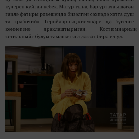
күчереп куйган кебек. Матур гына, һәр уртача яшәгән
гаилә фатиры рәвешендә бизәлгән сәхнәдә хәтта душ
та «рабочий». Геройларның киемнәре дә бүгенге
көннекенә яраклаштырыган. Костюмнарның
«стильный» булуы тамашачыга ләззәт бирә ич ул.