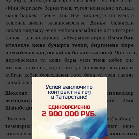
Бу идея, дөньядагы һәр нәрсә кебек үк ике яклы.
«Мин беркемгә берни тиеш түгел»нең икенче ягында
«миңа һәркем тиеш» ята. Ике чикнең дә нигезендә
кешенең шәхси җавапсызлыгы. Дөнья балансын
саклап калдыру өчен мөһим кагыйдәне истә тотарга
кирәк – алгансың икән, кайтарырга кирәк.
Әмма бик
игелекле кеше булырга теләп, биргәнеңне кире
алмыйсың икән, шулай ук баланс какшый.
Чөнки аң
дәрәҗәсендә ул кеше бары үзен тиеш кебек хис
итәчәк, аның алдында син үз дәрәҗәңне югарырак
куйган кебек буласың һәм тора бара ул үзен гаепле
саный башларга мөмкин.
Шәхесне үстерү өлкәсендә профессионаллар
ассоциациясе президенты, психолог Лия
Шаһабетдинова:
“Бүгенге көндә мәгълүмат өермәсендә иң “кайнар”
темаларның берсе бу. Кайчандыр кинәт кенә
көнкүрешкә килеп эләгеп, инкыйраз ясап,
халыкның