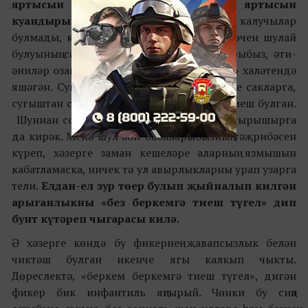
яртысын шок хәлендә, икенче яртысын
куандырып калдырды.
Битараф калучылар
булмады, кыскасы. Чынлыкта, моның ни өчен шулай
булуының сәбәбе гади: безнең әби-бабаларыбыз, әти-
әниләр озак вакыт аралыгында «тиешлек» халәтендә
яшәгән. Сугыш чоры кешеләре туган илне сакларга,
сугыштан соңгылар дәүләтне тергезергә тиеш булган.
Шуннан соң мул тормыш алып барырга тырышырга
да кирәк. Менә шул әби-бабаларыбызның тәҗрибәсен
күреп, хәзерге заман кешеләре аларның язмышын
кабатламаска, ничек тә ул авырлыкларны урап узарга
тели.
Елдан-ел зур төер булып җыйналып килгән
арыганлыкны «без беркемгә тиеш түгел» дип
бунт күтәреп чыгарасы килә.
Ә хәзерге көндә бу фикернең җавапсызлык белән
чиктәш булган икенче ягы калкып чыкты.
Дөреслектә, «беркем беркемгә тиеш түгел», дигән
фикер бик инфантиль яңгырый. Чөнки бу сиңа