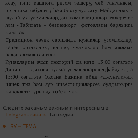
ясау, гипс кашпога рәсем төшерү, чәй тантанасы,
органика кабул итү һәм биогумус сату. Мәйданчыкта
шулай ук үсемлекләрдән композицияләр галереясе
һәм «Табигать – безнең йорт» фотоаланы барлыкка
киләчәк.
Традицион чәчәк свопында кунаклар үсемлекләр,
чәчәк ботаклары, кашпо, чүлмәкләр һәм ашлама
белән алмаша алачак.
Кунакларны ачык лекторий да көтә. 13:00 сәгатьтә
Дарина Садикова бүлмә үсемлекләренең файдасы, ә
15:00 сәгатьтә Оксана Бажина өйдә «джунгли»ны
ничек тиз һәм зур инвестицияләрсез булдырырга
кирәклеге турында сөйләячәк.
Следите за самым важным и интересным в
Telegram-канале
Татмедиа
БУ – ТЕМА!