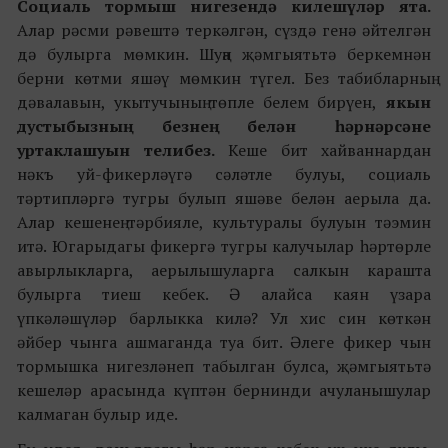
Социаль тормыш нигезендә килешүләр ята.
Алар рәсми рәвештә теркәлгән, сүздә генә әйтелгән
дә булырга мөмкин. Шуңа җәмгыятьтә беркемнән
берни көтми яшәү мөмкин түгел. Без табибларның
дәвалавын, укытучының төпле белем бирүен,
якын
дустыбызның безнең белән һәрнәрсәне
уртаклашуын телибез.
Кеше бит хайваннардан
нәкъ уй-фикерләүгә сәләтле булуы, социаль
тәртипләргә тугры булып яшәве белән аерыла да.
Алар кешенең тәрбияле, культуралы булуын тәэмин
итә. Югарыдагы фикергә тугры калучылар һәртөрле
авырлыкларга, аерылышуларга салкын карашта
булырга тиеш кебек. Ә алайса каян үзара
үпкәләшүләр барлыкка килә? Ул хис син көткән
әйбер чынга ашмаганда туа бит. Әлеге фикер чын
тормышка нигезләнеп табылган булса, җәмгыятьтә
кешеләр арасында күптән бернинди ачуланышулар
калмаган булыр иде.