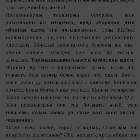
чыктым, Аллаһка шөкер!
Имтиханнарны тапшырып бетергәч, мин
рәхәтләнеп ял итәрмен, күңел ачармын дип
уйлаган идем
, тик ялгышканмын. Соңгы БДИны
тапшырганнан соң, мин чын-чынлап депрессиягә
бирелдем. Мондый хәлнең гомер булганы юк иде.
Берни эшлисе килмәде, бер эшкә дә тотына
алмадым.
Тормышның мәгънәсен югалткан идем
.
Иң якын дустым – караватыма сузыла идем дә,
түшәмгә буш күзләр белән карап ята идем. Хәтта
кеше белән дә артык аралашасы килмәде. Көнемнең
яртысы йокы бүлмәсендә уза иде. Минем сүзләремә
бәлки кемдер ышанмас та, тик шуны әйтә алам: БДИ
бала психикасына бик зур йогынты ясый, үзең
телисеңме, юкмы,
әмма
ул сине көн саен эчтән
«ашаячак».
Хәзер сездә, бәлки, сорау тугандыр: чыктыңмы соң
депрессия халәтеннән? Әйе, ниһаять, ярты айдан соң