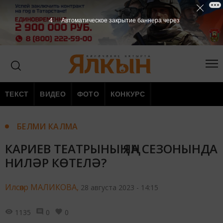
3
Автоматическое закрытие баннера через
ТЕКСТ
ВИДЕО
ФОТО
КОНКУРС
БЕЛМИ КАЛМА
КАРИЕВ ТЕАТРЫНЫҢ ЯҢА СЕЗОНЫНДА
НИЛӘР КӨТЕЛӘ?
Илсөяр МАЛИКОВА,
28 августа 2023 - 14:15
1135
0
0