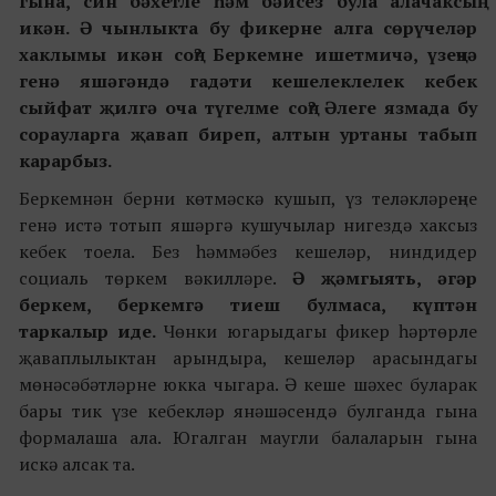
гына, син бәхетле һәм бәйсез була алачаксың
икән. Ә чынлыкта бу фикерне алга сөрүчеләр
хаклымы икән соң? Беркемне ишетмичә, үзеңчә
генә яшәгәндә гадәти кешелеклелек кебек
сыйфат җилгә оча түгелме соң? Әлеге язмада бу
сорауларга җавап биреп, алтын уртаны табып
карарбыз.
Беркемнән берни көтмәскә кушып, үз теләкләреңне
генә истә тотып яшәргә кушучылар нигездә хаксыз
кебек тоела. Без һәммәбез кешеләр, ниндидер
социаль төркем вәкилләре.
Ә җәмгыять, әгәр
беркем, беркемгә тиеш булмаса, күптән
таркалыр иде.
Чөнки югарыдагы фикер һәртөрле
җаваплылыктан арындыра, кешеләр арасындагы
мөнәсәбәтләрне юкка чыгара. Ә кеше шәхес буларак
бары тик үзе кебекләр янәшәсендә булганда гына
формалаша ала. Югалган маугли балаларын гына
искә алсак та.