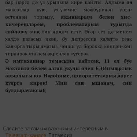
бар нәрсә дә үз урынына кире кайтты. Алдыма яңа
максатлар кую, үз-үземне мәҗбүриләп урын
өстеннән торгызу,
якыннарым белән хис-
кичерешләрем, проблемаларым турында
сөйләшү
миңа бик ярдәм итте. Әгәр сез дә минем
хәлдә каласыз икән, бу депрессив халәттә озак
калырга тырышмагыз, чөнки ул йөрәккә көннән-көн
тирәнрәк үтә һәм әкренләп «үтерә».
Ә имтиханнар темасына кайтсак, 11 ел буе
мәктәптә белем алган укучы өчен БДИның артык
авырлыгы юк. Иң мөһиме, приоритетларны дөрес
куярга кирәк! Мин сиңа ышанам, син
булдырачаксың!
Следите за самым важным и интересным в
Telegram-канале
Татмедиа