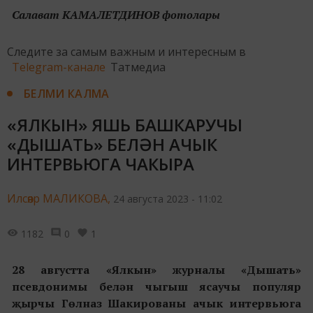
Салават КАМАЛЕТДИНОВ фотолары
Следите за самым важным и интересным в
Telegram-канале
Татмедиа
БЕЛМИ КАЛМА
«ЯЛКЫН» ЯШЬ БАШКАРУЧЫ
«ДЫШАТЬ» БЕЛӘН АЧЫК
ИНТЕРВЬЮГА ЧАКЫРА
Илсөяр МАЛИКОВА,
24 августа 2023 - 11:02
1182
0
1
28 августта «Ялкын» журналы «Дышать»
псевдонимы белән чыгыш ясаучы популяр
җырчы Гөлназ Шакированы ачык интервьюга