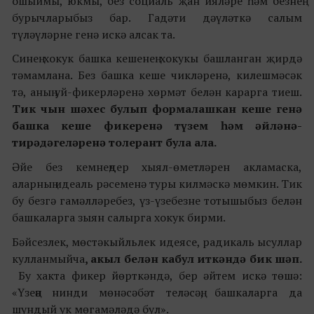
ошыймы, юкмы, без социаль җан ияләре һәм безнең
бурычларыбыз бар. Гадәти дәүләткә салым
түләүләрне генә искә алсак та.
Синең хокук башка кешенең хокукы башланган җирдә
тәмамлана. Без башка кеше чикләренә, килешмәсәк
тә, аның уй-фикерләренә хөрмәт белән карарга тиеш.
Тик чын шәхес булып формалашкан кеше генә
башка кеше фикеренә түзем һәм әйләнә-
тирәдәгеләренә толерант була ала.
Әйе без кемнеңдер хыял-өметләрен акламаска,
аларның идеаль рәсеменә туры килмәскә мөмкин. Тик
бу безгә гамәлләребез, үз-үзебезне тотышыбыз белән
башкаларга зыян салырга хокук бирми.
Бәйсезлек, мөстәкыйльлек идеясе, радикаль ысуллар
кулланмыйча
, акыл белән кабул иткәндә бик шәп.
Бу хакта фикер йөрткәндә, бер әйтем искә төшә:
«Үзеңә нинди мөнәсәбәт теләсәң, башкаларга да
шундый ук мөгамәләдә бул».