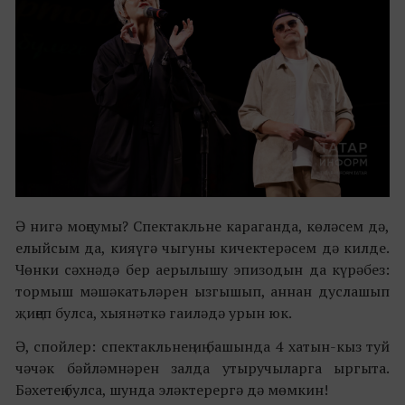
Ә нигә моңсумы? Спектакльне караганда, көләсем дә,
елыйсым да, кияүгә чыгуны кичектерәсем дә килде.
Чөнки сәхнәдә бер аерылышу эпизодын да күрәбез:
тормыш мәшәкатьләрен ызгышып, аннан дуслашып
җиңеп булса, хыянәткә гаиләдә урын юк.
Ә, спойлер: спектакльнең иң башында 4 хатын-кыз туй
чәчәк бәйләмнәрен залда утыручыларга ыргыта.
Бәхетең булса, шунда эләктерергә дә мөмкин!