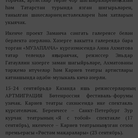
торачак, артистлар төрле чор шагыйрьләренең Казан
һәм Татарстан турында язган шигырьләрен,
танылган шәхесләрнең истәлекләрен һәм хатларын
укыячак.
Икенче проект Заманча сәнгать галереясе белән
берлектә әзерләнә. Хәзерге вакытта галереядә бара
торган «МУЗАПЛАЧА» күргәзмәсендә Анна Ахматова
татар телендә яңгыраячак, режиссер Эльдар
Гатауллин хәзерге заман шагыйрьләре, Ахматованы
тәрҗемә итүчеләр һәм Кариев театры артистлары
катнашында әдәби-музыкаль кичә әзерли.
15-24 сентябрьдә Казанда яшь режиссерларның
АРТМИГРАЦИЯ Бөтенроссия фестиваль-форумы
узачак. Кариев театры сәхнәсендә ике спектакль
күрсәтеләчәк. Беренчесе – Санкт-Петербург Зур
курчак театрының «Я с тобой» спектакле (17
сентябрь), икенчесе – Кариев театрының узган сезон
премьерасы «Рөстәм маҗаралары» (23 сентябрь).