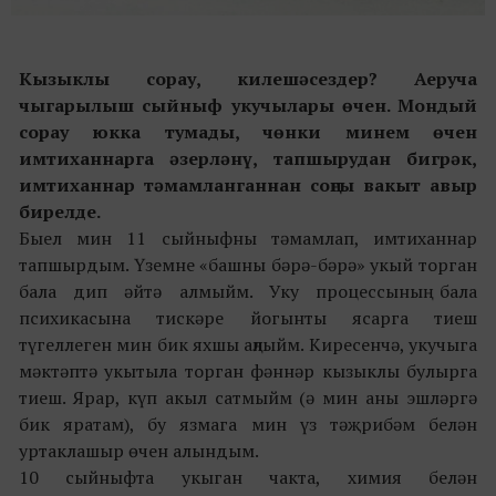
Кызыклы сорау, килешәсездер?
Аеруча
чыгарылыш сыйныф укучылары өчен. Мондый
сорау юкка тумады, чөнки минем өчен
имтиханнарга әзерләнү, тапшырудан бигрәк,
имтиханнар тәмамланганнан соңгы вакыт авыр
бирелде.
Быел мин 11 сыйныфны тәмамлап, имтиханнар
тапшырдым. Үземне «башны бәрә-бәрә» укый торган
бала дип әйтә алмыйм. Уку процессының бала
психикасына тискәре йогынты ясарга тиеш
түгеллеген мин бик яхшы аңлыйм. Киресенчә, укучыга
мәктәптә укытыла торган фәннәр кызыклы булырга
тиеш. Ярар, күп акыл сатмыйм (ә мин аны эшләргә
бик яратам), бу язмага мин үз тәҗрибәм белән
уртаклашыр өчен алындым.
10 сыйныфта укыган чакта, химия белән