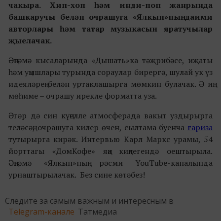
чакыра. Хип-хоп һәм инди-поп жанрында
башкаручы белән очрашуга «Ялкын»ның даими
авторлары һәм татар музыкасын яратучылар
җыелачак.
Әңгәмә кысаларында «Дышать»ка тәҗрибәсе, иҗаты
һәм уңышлары турында сораулар бирергә, шулай ук үз
идеяләрең белән уртаклашырга мөмкин булачак. Ә иң
мөһиме – очрашу ирекле форматта уза.
Әгәр дә син күңелле атмосферада вакыт уздырырга
теләсәң, очрашуга килер өчен, сылтама буенча
гариза
тутырырга кирәк. Интервью Карл Маркс урамы, 54
йорттагы «ДомКофе» яңа киңлегендә оештырыла.
Әңгәмә «Ялкын»ның рәсми YouTube-каналында
урнаштырылачак. Без сине көтәбез!
Следите за самым важным и интересным в
Telegram-канале
Татмедиа