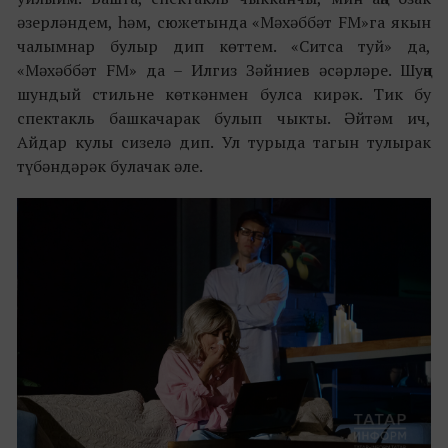
әзерләндем, һәм, сюжетында «Мәхәббәт FM»га якын
чалымнар булыр дип көттем. «Ситса туй» да,
«Мәхәббәт FM» да – Илгиз Зәйниев әсәрләре. Шуңа
шундый стильне көткәнмен булса кирәк. Тик бу
спектакль башкачарак булып чыкты. Әйтәм ич,
Айдар кулы сизелә дип. Ул турыда тагын тулырак
түбәндәрәк булачак әле.