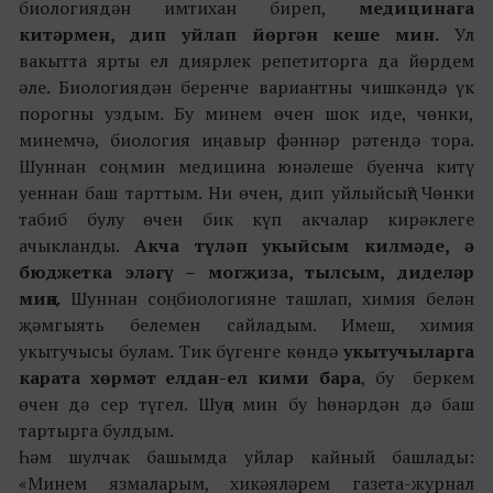
биологиядән имтихан биреп,
медицинага
китәрмен, дип уйлап йөргән кеше мин.
Ул
вакытта ярты ел диярлек репетиторга да йөрдем
әле. Биологиядән беренче вариантны чишкәндә үк
порогны уздым. Бу минем өчен шок иде, чөнки,
минемчә, биология иң авыр фәннәр рәтендә тора.
Шуннан соң мин медицина юнәлеше буенча китү
уеннан баш тарттым. Ни өчен, дип уйлыйсың? Чөнки
табиб булу өчен бик күп акчалар кирәклеге
ачыкланды.
Акча түләп укыйсым килмәде, ә
бюджетка эләгү – могҗиза, тылсым, диделәр
миңа.
Шуннан соң биологияне ташлап, химия белән
җәмгыять белемен сайладым. Имеш, химия
укытучысы булам. Тик бүгенге көндә
укытучыларга
карата хөрмәт елдан-ел кими бара
, бу беркем
өчен дә сер түгел. Шуңа мин бу һөнәрдән дә баш
тартырга булдым.
Һәм шулчак башымда уйлар кайный башлады:
«Минем язмаларым, хикәяләрем газета-журнал