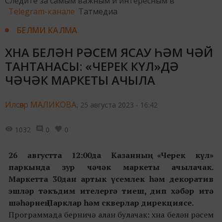
Следите за самым важным и интересным в
Telegram-канале
Татмедиа
БЕЛМИ КАЛМА
ХНА БЕЛӘН РӘСЕМ ЯСАУ ҺӘМ ЧӘЙ
ТАНТАНАСЫ: «ЧЕРЕК КҮЛ»ДӘ
ЧӘЧӘК МАРКЕТЫ АЧЫЛА
Илсөяр МАЛИКОВА,
25 августа 2023 - 16:42
1032
0
0
26 августта
12:00да Казанны
ң
«Черек күл»
паркында зур чәчәк маркеты ачылачак.
Маркетта
30дан артык үсемлек һәм декоратив
эшләр тәкъдим ителергә тиеш
, дип хәбәр итә
ш
әһәрнең Парклар һәм скверлар дирекциясе
.
Программада берничә алан булачак: хна белән рәсем