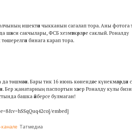
лчының ишектән чыкканын сагалап тора. Аны фотога т
 шәхси сакчылары, ФСБ хезмәткәрләре саклый. Роналду
 төшерелгән бинага карап тора.
 төшмәгән. Бары тик 16 июнь көнендәге күнекмәләрдән с
н. Бер җанатарның паспортын хәзер Роналду кулы бизи
тында башка әйберсе булмаган!
nue=8&v=hSSqQuq42co[/embed]
-канале
Татмедиа