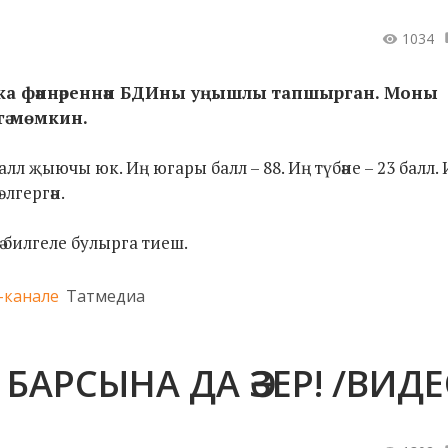
1034
ика фәннәреннән БДИны уңышлы тапшырган. Моны
гә мөмкин.
л җыючы юк. Иң югары балл – 88. Иң түбәне – 23 балл.
лгергән.
гә билгеле булырга тиеш.
-канале
Татмедиа
АРСЫНА ДА ӘЗЕР! /ВИДЕ