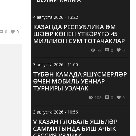
4 августа 2026 - 13:22
КАЗАНДА РЕСПУБЛИКА ҺӘМ
0
0
ШӘҺӘР КӨНЕН ҮТКӘРҮГӘ 45
МИЛЛИОН СУМ ТОТАЧАКЛАР
78
0
0
3 августа 2026 - 11:00
ТҮБӘН КАМАДА ЯШҮСМЕРЛӘР
ӨЧЕН МОБИЛЬ УЕННАР
ТУРНИРЫ УЗАЧАК
108
0
0
3 августа 2026 - 10:56
V КАЗАН ГЛОБАЛЬ ЯШЬЛӘР
САММИТЫНДА БИШ АЧЫК
СЕССИЯ УЗАЧАК