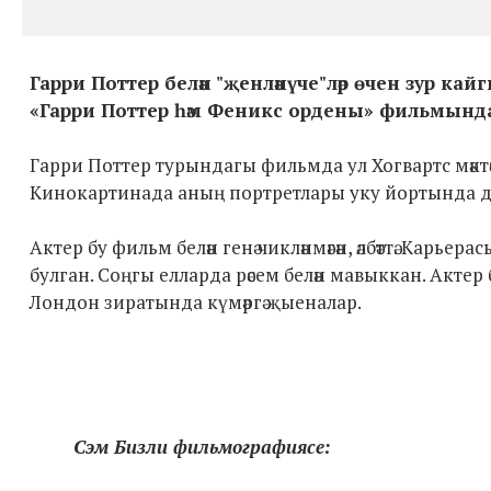
Гарри Поттер белән "җенләнүче"ләр өчен зур кай
«Гарри Поттер һәм Феникс ордены» фильмында т
Гарри Поттер турындагы фильмда ул Хогвартс мәкт
Кинокартинада аның портретлары уку йортында д
Актер бу фильм белән генә чикләнмәгән, әлбәттә. Карье
булган. Соңгы елларда рәсем белән мавыккан. Актер
Лондон зиратында күмәргә җыеналар.
Сэм Бизли фильмографиясе: