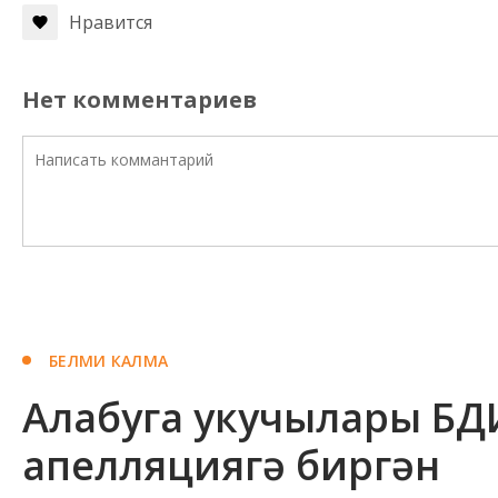
Нравится
Нет комментариев
БЕЛМИ КАЛМА
Алабуга укучылары БД
апелляциягә биргән