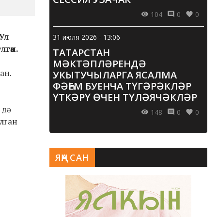
104
0
0
Ул
31 июля 2026 - 13:06
гән.
ТАТАРСТАН
МӘКТӘПЛӘРЕНДӘ
ан.
УКЫТУЧЫЛАРГА ЯСАЛМА
ФӘҺЕМ БУЕНЧА ТҮГӘРӘКЛӘР
ҮТКӘРҮ ӨЧЕН ТҮЛӘЯЧӘКЛӘР
дә
148
0
0
алган
ЯҢА САН