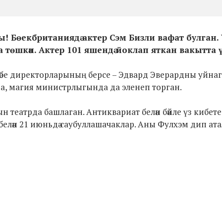
гы! Бөекбританиядә актер Сэм Бизли вафат булган. 
өшкән. Актер 101 яшендә йоклап яткан вакытта үл
әбе директорларының берсе – Эдвард Эверардны уйнаг
а, магия министрлыгында да эленеп торган.
расын театрда башлаган. Антиквариат белән бәйле үз кибете 
 белән 21 июньдә саубуллашачаклар. Аны Фулхэм дип ат