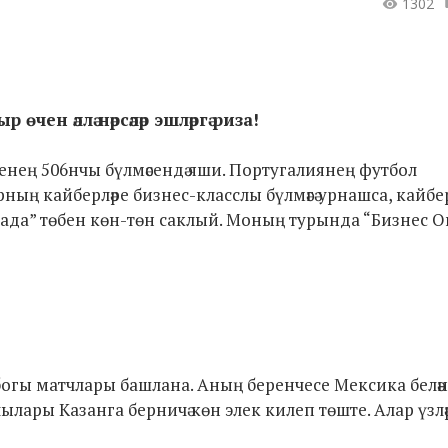
1302
н әллә нәрсәләр эшләргә риза!
нең 506нчы бүлмәсендә яши. Португалиянең футбол
ың кайберләре бизнес-класслы бүлмәгә урнашса, кайбер
мада” төбен көн-төн саклый. Моның турында “Бизнес 
убогы матчлары башлана. Аның беренчесе Мексика белән
лары Казанга берничә көн элек килеп төште. Алар үзл