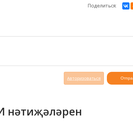
Поделиться:
Авторизоваться
Отпра
И нәтиҗәләрен