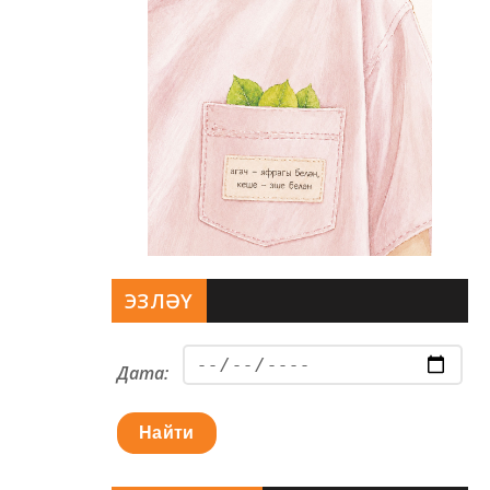
ЭЗЛӘҮ
Дата:
Найти