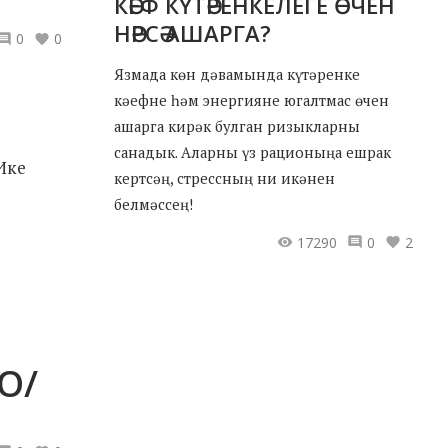
КӘЕФ КҮТӘРЕНКЕЛЕГЕ ӨЧЕН
НӘРСӘ АШАРГА?
0
0
Язмада көн дәвамында күтәренке
кәефне һәм энергияне югалтмас өчен
ашарга кирәк булган ризыкларны
санадык. Аларны үз рационыңа ешрак
 Ике
кертсәң, стрессның ни икәнен
белмәссең!
17290
0
2
О/