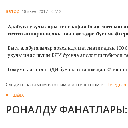
автор,
18 июня 2017 - 07:12
Алабуга укучылары география белән математ
имтиханнарның якынча нәтиҗәләре буенча әйтер
Быел алабугалылар арасында математикадан 100 бал
укучы инде шушы БДИ буенча апелляциягә биреп тә ө
Гомумән алганда, БДИ буенча төгәл нәтиҗәләр 23 июнь
Следите за самым важным и интересным в
Telegram
ШӘХЕС
РОНАЛДУ ФАНАТЛАРЫ: Б