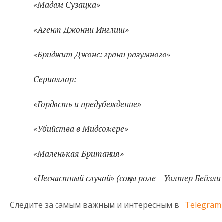
«Мадам Сузацка»
«Агент Джонни Инглиш»
«Бриджит Джонс: грани разумного»
Сериаллар:
«Гордость и предубеждение»
«Убийства в Мидсомере»
«Маленькая Британия»
«Несчастный случай» (соңгы роле – Уолтер Бейзли
Следите за самым важным и интересным в
Telegram