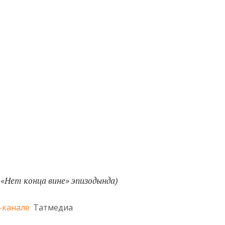
 «Нет конца вине» эпизодында)
-канале
Татмедиа