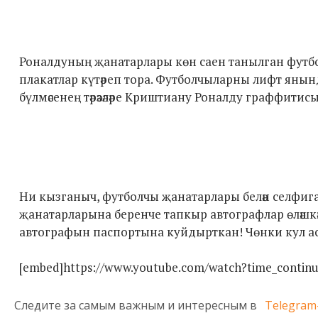
Роналдуның җанатарлары көн саен танылган футбо
плакатлар күтәреп тора. Футболчыларны лифт янында
бүлмәсенең тәрәзәләре Криштиану Роналду граффитисы
Ни кызганыч, футболчы җанатарлары белән селфига да
җанатарларына беренче тапкыр автографлар өләшкә
автографын паспортына куйдырткан! Чөнки кул ас
[embed]https://www.youtube.com/watch?time_conti
Следите за самым важным и интересным в
Telegram