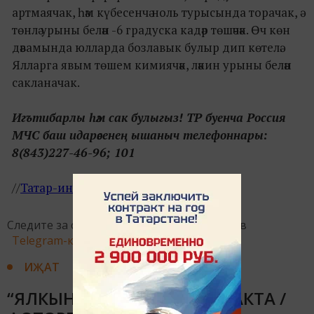
артмаячак, һәм күбесенчә ноль турысында торачак, ә
төнлә урыны белән -6 градуска кадәр төшәчәк. Өч көн
дәвамында юлларда бозлавык булыр дип көтелә.
Ялларга явым төшем кимиячәк, ләкин урыны белән
сакланачак.
Игътибарлы һәм сак булыгыз! ТР буенча Россия
МЧС баш идарәсенең ышаныч телефоннары:
8(843)227-46-96; 101
//
Татар-информ
//
Следите за самым важным и интересным в
Telegram-канале
Татмедиа
ИҖАТ
“ЯЛКЫН” ГОССОВЕТТА КУНАКТА /