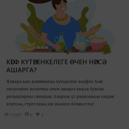
КӘЕФ КҮТӘРЕНКЕЛЕГЕ ӨЧЕН НӘРСӘ
АШАРГА?
Язмада көн дәвамында күтәренке кәефне һәм
энергияне югалтмас өчен ашарга кирәк булган
ризыкларны санадык. Аларны үз рационыңа ешрак
кертсәң, стрессның ни икәнен белмәссең!
17297
0
2