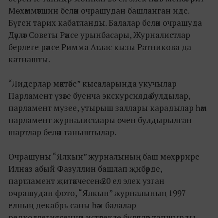
Мөхәммәтшин белән очрашудан башланган иде.
Бүген тарих кабатланды. Балалар белән очрашуда
Дәүләт Советы Рәисе урынбасары, Журналистлар
берлеге рәисе Римма Атлас кызы Ратникова да
катнашты.
“Лидерлар мәктәбе” кысаларында укучылар
Парламент үзәге буенча экскурсиядә булдылар,
парламент музее, утырыш заллары карадылар һәм
парламент журналистлары өчен булдырылган
шартлар белән таныштылар.
Очрашуны “Ялкын” журналының баш мөхәррире
Илназ абый Фазуллин башлап җибәрде,
партламент җитәкчесенә 20 ел элек узган
очрашудан фото, “Ялкын” журналының 1997
елның декабрь саны һәм балалар
редколлегиясеннән истәлекле бүләкләр тапшырды.