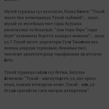
Музей турында сүз кузгалгач, Разил Вәлиев: “Тукай
музее бик кечкенә, анда Тукай сыймый”, - диде,
шулай ук музейның төсе сары булуына
ризасызлык та белдерде. “Аңа тора-бара “сары
йорт” кушаматы берегеп калырга мөмкин”, - диде
ул. Г.Тукай музее директоры Гүзәл Төхвәтова исә
моның алардан тормавын, бинаның төсе,
төзелеше архитекторлар тарафыннан хәл ителүен
әйтте.
Тукай турында сөйләп сүз бетми, Батулла
әйтмешли: “Тукай – яшенүткәргеч, ул, ике арага
ятып, халкын коткарган кеше. Тукай – шәм, ул
бездән ерагайган саен ныграк яктыртачак”.