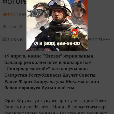
ФОТОРЕПОРТАЖ/
автор,
19 апреля 2017 - 17:13
1684
0
0
19 апрель көнне “Ялкын” журналының
балалар редколлегиясе вәкилләре һәм
“Лидерлар мәктәбе” катнашучылары
Татарстан Республикасы Дәүләт Советы
Рәисе Фәрит Хәйрулла улы Мөхәммәтшин
белән очрашуга булып кайтты.
Фәрит Хәйрулла улы укучыларны үзендә Дәүләт Советы
бинасында кабул итте. Мондый форматтагы чара
беренче тапкыр моннан 20 ел элек нәкъ менә Фәрит