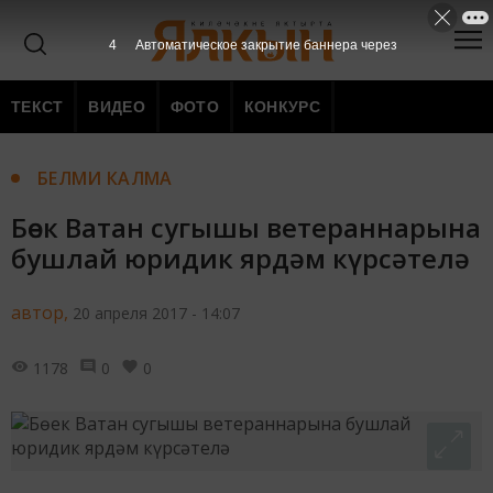
3
Автоматическое закрытие баннера через
ТЕКСТ
ВИДЕО
ФОТО
КОНКУРС
БЕЛМИ КАЛМА
Бөек Ватан сугышы ветераннарына
бушлай юридик ярдәм күрсәтелә
автор,
20 апреля 2017 - 14:07
1178
0
0