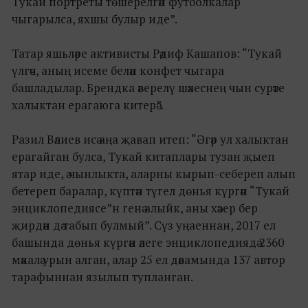
Тукай портреты төшерелгән футболкалар
чыгарылса, яхшы булыр иде”.
Татар яшьләре активисты Рәдиф Кашапов: “Тукай
үлгәч, аның исеме белән конфет чыгара
башладылар. Брендка әверелү шәхеснең чын сурәте
халыктан ерагаюга китерә”.
Разил Вәлиев исә аңа җавап итеп: “Әгәр ул халыктан
ерагайган булса, Тукай китаплары тузан җыеп
ятар иде, ә чынлыкта, аларны кырып-себереп алып
бетереп баралар, күптән түгел дөнья күргән “Тукай
энциклопедиясе”н генә алыйк, аны хәзер бер
җирдән дә табып булмый”. Сүз уңаеннан, 2017 ел
башында дөнья күргән әлеге энциклопедиядә 2360
мәкалә урын алган, алар 25 ел дәвамында 137 автор
тарафыннан язылып тупланган.