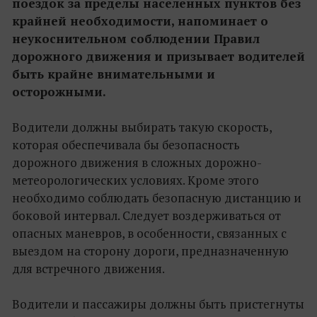
поездок за пределы населенных пунктов без
крайней необходимости, напоминает о
неукоснительном соблюдении Правил
дорожного движения и призывает водителей
быть крайне внимательными и
осторожными.
Водители должны выбирать такую скорость,
которая обеспечивала бы безопасность
дорожного движения в сложных дорожно-
метеорологических условиях. Кроме этого
необходимо соблюдать безопасную дистанцию и
боковой интервал. Следует воздерживаться от
опасных маневров, в особенности, связанных с
выездом на сторону дороги, предназначенную
для встречного движения.
Водители и пассажиры должны быть пристегнуты