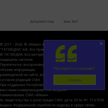
Документлар
Баш бит
© 2011 - 2026. © «Ялкын» журналы, 2019. Гамәлгә куючы -
"ТАТМЕДИА" АҖ. Все права защищены.
© ТАТМЕДИА. Все материалы, размещенные на сайте,
защищены законом.
Перепечатка, воспроизведение и распространение в любом
Яңа видеоны күрдеңме?
объеме информации,
размещенной на сайте, возможна только с письменного
согласия редакций СМИ.
Тулырак
При поддержке Республиканского агентства по печати и
массовым коммуникациям «ТАТМЕДИА».
Наименование СМИ: «Ялкын»
№ свидетельства о регистрации СМИ, дата: ЭЛ № ФС 77-67938
выдано Федеральной службой по надзору в сфере связи,