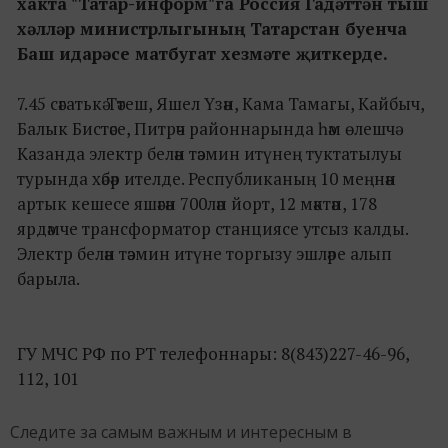
хакта "Татар-информ"га Россия Гадәттән тыш
хәлләр министрлыгының Татарстан буенча
Баш идарәсе матбугат хезмәте җиткерде.
7.45 сәгатькә Тәтеш, Яшел Үзән, Кама Тамагы, Кайбыч,
Балык Бистәсе, Питрәч районнарында һәм өлешчә
Казанда электр белән тәэмин итүнең туктатылуы
турында хәбәр ителде. Республиканың 10 меңнән
артык кешесе яшәгән 700ләп йорт, 12 мәктәп, 178
ярдәмче трансформатор станциясе утсыз калды.
Электр белән тәэмин итүне торгызу эшләре алып
барыла.
ГУ МЧС РФ по РТ телефоннары: 8(843)227-46-96,
112, 101
Следите за самым важным и интересным в