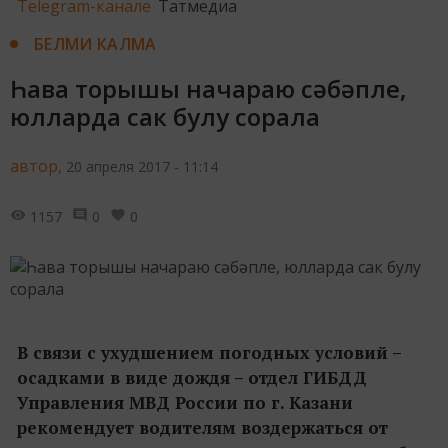
Telegram-канале
Татмедиа
БЕЛМИ КАЛМА
Һава торышы начараю сәбәпле,
юлларда сак булу сорала
автор,
20 апреля 2017 - 11:14
1157
0
0
В связи с ухудшением погодных условий –
осадками в виде дождя – отдел ГИБДД
Управления МВД России по г. Казани
рекомендует водителям воздержаться от