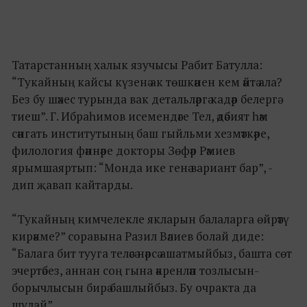
Татарстанның халык язучысы Рабит Батулла:
“Тукайның кайсы күзенә ак төшкәнен кем әйтә ала?
Без бу шәхес турында вак детальләргә кадәр белергә
тиеш”. Г. Ибраһимов исемендәге Тел, әдәбият һәм
сәнгать институтының баш гыйльми хезмәткәре,
филология фәннәре докторы Зөфәр Рәмиев
ярымшаяртып: “Монда ике генә вариант бар”, -
дип җавап кайтарды.
“Тукайның кимчелекле якларын балаларга өйрәтү
кирәкме?” соравына Разил Вәлиев болай диде:
“Балага бит тууга теләсә нәрсә ашатмыйбыз, башта сөт
эчертәбез, аннан соң гына әкренләп тозлысын-
борычлысын бирә башлыйбыз. Бу очракта да
шулай”.