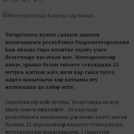
1158
0
0
Татарстанга куәтле салкын циклон
якынлашуын республика Гидрометеорология
һәм әйләнә-тирә мохитне күзәтү үзәге
белгечләре кисәткән иде. Метеорологлар
көчле, урыны белән тизлеге секундына 22
метрга җиткән җил, юеш кар гына түгел,
җиргә вакытлыча кар катламы яту
ихтималын да хәбәр итте.
Синоптиклар исәбе буенча, Татарстанда иң күп
явым-төшем пәнҗешәмбе - 20 апрельдә,
республикага циклонның үзәк өлеше килеп җиткәч
булачак. 21 апрельгә кадәр көндезге температура,
метеорологлар фаразлавынча, 5 градустан