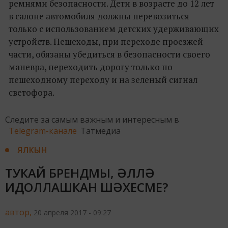
ремнями безопасности. Дети в возрасте до 12 лет
в салоне автомобиля должны перевозиться
только с использованием детских удерживающих
устройств. Пешеходы, при переходе проезжей
части, обязаны убедиться в безопасности своего
маневра, переходить дорогу только по
пешеходному переходу и на зеленый сигнал
светофора.
Следите за самым важным и интересным в
Telegram-канале
Татмедиа
ЯЛКЫН
ТУКАЙ БРЕНДМЫ, ӘЛЛӘ
ИДОЛЛАШКАН ШӘХЕСМЕ?
автор,
20 апреля 2017 - 09:27