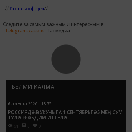
//
Татар-информ
//
Следите за самым важным и интересным в
Telegram-канале
Татмедиа
БЕЛМИ КАЛМА
6 августа 2026 - 13:55
РОССИЯДӘ ҺӘР УКУЧЫГА 1 СЕНТЯБРЬГӘ 15 МЕҢ СУМ
ТҮЛӘРГӘ ТӘКЪДИМ ИТТЕЛӘР
61
0
0