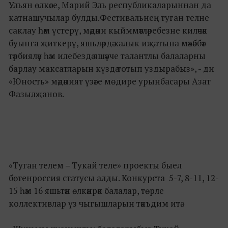
Ульян өлкәсе, Марий Эль республикаларыннан да
катнашучылар булды.Фестивальнең туган телне
саклау һәм үстерү, мәдәни кыйммәтләребезне киләчәк
буынга җиткерү, яшьләрдә халык иҗатына мәхәббәт
тәрбияләү һәм илебездә яшәүче талантлы балаларны
барлау максатларын күздә тотып уздырабыз», - ди
«Юность» мәдәният үзәге мөдире урынбасары Азат
Фазылҗанов.
«Туган телем – Тукай теле» проекты быел
бөтенроссия статусы алды. Конкурста 5-7, 8-11, 12-
15 һәм 16 яшьтән өлкәнрәк балалар, төрле
коллективлар үз чыгышларын тәкъдим итә.