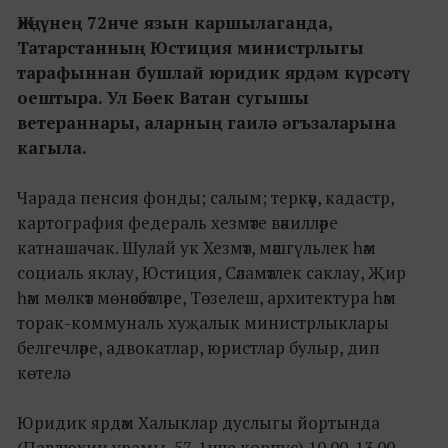
Җиңүнең 72нче язын каршылаганда,
Татарстанның Юстиция министрлыгы
тарафыннан бушлай юридик ярдәм күрсәтү
оештыра. Ул Бөек Ватан сугышы
ветераннары, аларның гаилә әгъзаларына
кагыла.
Чарада пенсия фонды; салым; теркәү, кадастр,
картография федераль хезмәте вәкилләре
катнашачак. Шулай ук Хезмәт, мәшгүльлек һәм
социаль яклау, Юстиция, Сәламәтлек саклау, Җир
һәм мөлкәт мөнәсәбәтләре, Төзелеш, архитектура һәм
торак-коммуналь хуҗалык министрлыклары
белгечләре, адвокатлар, юристлар булыр, дип
көтелә.
Юридик ярдәм Халыклар дуслыгы йортында
(Павлюхин урамы, 57, 1нче корпус) 10.00-13.00