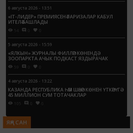
6 августа 2026 - 13:51
«IT-ЛИДЕР» ПРЕМИЯСЕНӘ ГАРИЗАЛАР КАБУЛ
ИТЕЛӘ БАШЛАДЫ
54
0
0
5 августа 2026 - 15:59
«ЯЛКЫН» ЖУРНАЛЫ ФИЛЛӘР КӨНЕНДӘ
ЗООПАРКТА АЧЫК ПОДКАСТ ЯЗДЫРАЧАК
59
0
0
4 августа 2026 - 13:22
КАЗАНДА РЕСПУБЛИКА ҺӘМ ШӘҺӘР КӨНЕН ҮТКӘРҮГӘ
45 МИЛЛИОН СУМ ТОТАЧАКЛАР
105
0
0
ЯҢА САН