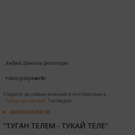
Андрей Данилов фотолары
#лидерлармәктәбе
Следите за самым важным и интересным в
Telegram-канале
Татмедиа
МӨМКИНЛЕКЛӘР
"ТУГАН ТЕЛЕМ - ТУКАЙ ТЕЛЕ"