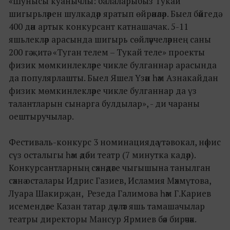
«Шунысы куанычлы: балаларыбыз Тукай
шигырьләрен шулкадәр яратып өйрәнәләр. Быел бәйгедә
400 дән артык конкурсант катнашачак. 5-11
яшьлекләр арасында шигырь сөйләүчеләрнең саны
200 гә җитә. «Туган телем – Тукай теле» проекты
физик мөмкинлекләре чикле булганнар арасында
да популярлашты. Быел Яшел Үзән һәм Азнакайдан
физик мөмкинлекләре чикле булганнар да үз
талантларын сынарга булдылар», - ди чараны
оештыручылар.
Фестиваль-конкурс 3 номинациядә үтә: вокал, нәфис
сүз осталыгы һәм әдәби театр (7 минутка кадәр).
Конкурсантларның сәхнәдәге чыгышына танылган
сәхнә осталары Идрис Газиев, Исламия Мәхмүтова,
Луара Шакирҗан, Резеда Галимова һәм Г.Кариев
исемендәге Казан татар дәүләт яшь тамашачылар
театры директоры Мансур Ярмиев бәя бирәчәк.