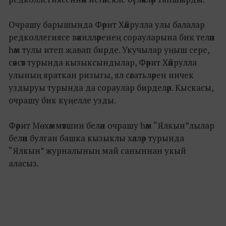
Очрашу барышында Фәрит Хәйрулла улы балалар
редколлегиясе вәкилләренең сорауларына бик теләп
һәм тулы итеп җавап бирде. Укучылар уңыш сере,
сәясәт турында кызыксындылар, Фәрит Хәйрулла
улының яраткан ризыгы, ял сәгатьләрен ничек
уздыруы турында да сораулар бирделәр. Кыскасы,
очрашу бик күңелле узды.
Фәрит Мөхәммәтшин белән очрашу һәм “Ялкын”лылар
белән булган башка кызыклы хәлләр турында
“Ялкын” журналының май саныннан укый
аласыз.