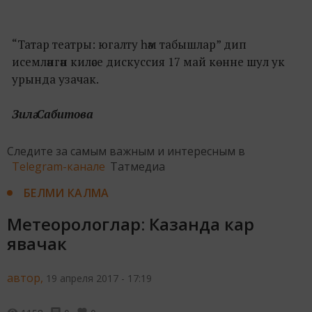
“Татар театры: югалту һәм табышлар” дип
исемләнгән киләсе дискуссия 17 май көнне шул ук
урында узачак.
Зилә Сабитова
Следите за самым важным и интересным в
Telegram-канале
Татмедиа
БЕЛМИ КАЛМА
Метеорологлар: Казанда кар
явачак
автор,
19 апреля 2017 - 17:19