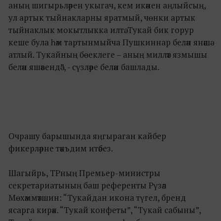
аның шигырьләрен укыгач, кем икәнен аңлыйсың,
ул артык тыйнакларны яратмый, чөнки артык
тыйнаклык мокытлыкка илтә. Тукай бик горур
кеше була һәм тартынмыйча Пушкиннар белән янәшә
атлый. Тукайның бөеклеге – аның милләт язмышы
белән яшәвендә”, - сүзләре белән башлады.
Очрашу барышында яңгыраган кайбер
фикерләрне тәкъдим итәбез.
Шагыйрь, ТРның Премьер-министры
секретариатының баш референты Рүзәл
Мөхәммәтшин: “Тукайдан икона түгел, бренд
ясарга кирәк. “Тукай конфеты”, “Тукай сабыны”,