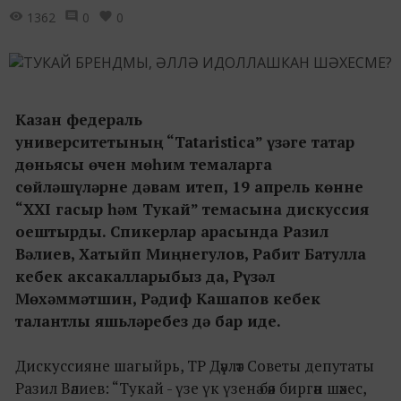
1362
0
0
Казан федераль
университетының “Tataristica” үзәге татар
дөньясы өчен мөһим темаларга
сөйләшүләрне дәвам итеп, 19 апрель көнне
“ХХI гасыр һәм Тукай” темасына дискуссия
оештырды. Спикерлар арасында Разил
Вәлиев, Хатыйп Миңнегулов, Рабит Батулла
кебек аксакалларыбыз да, Рүзәл
Мөхәммәтшин, Рәдиф Кашапов кебек
талантлы яшьләребез дә бар иде.
Дискуссияне шагыйрь, ТР Дәүләт Советы депутаты
Разил Вәлиев: “Тукай - үзе үк үзенә бәя биргән шәхес,