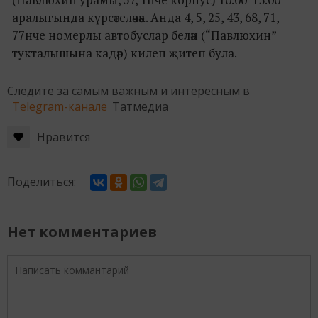
аралыгында күрсәтеләчәк. Анда 4, 5, 25, 43, 68, 71,
77нче номерлы автобуслар белән (“Павлюхин”
тукталышына кадәр) килеп җитеп була.
Следите за самым важным и интересным в
Telegram-канале
Татмедиа
Нравится
Поделиться:
Нет комментариев