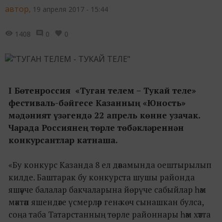
автор,
19 апреля 2017 - 15:44
1408
0
0
I Бөтенроссия «Туган телем – Тукай теле»
фестиваль-бәйгесе Казанның «Юность»
мәдәният үзәгендә 22 апрель көнне узачак.
Чарада Россиянең төрле төбәкләреннән
конкурсантлар катнаша.
«Бу конкурс Казанда 8 ел дәвамында оештырылып
килде. Баштарак бу конкурста шушы районда
яшәүче балалар бакчаларына йөрүче сабыйлар һәм
мәктәп яшендәге үсмерләр генә көч сынашкан булса,
соңа таба Татарстанның төрле районнары һәм хәтта