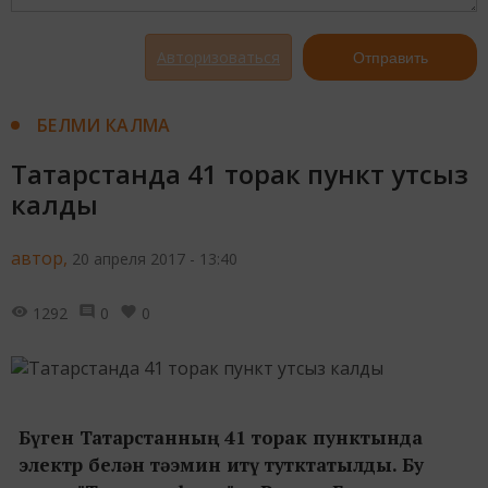
Авторизоваться
Отправить
БЕЛМИ КАЛМА
Татарстанда 41 торак пункт утсыз
калды
автор,
20 апреля 2017 - 13:40
1292
0
0
Бүген Татарстанның 41 торак пунктында
электр белән тәэмин итү тутктатылды. Бу