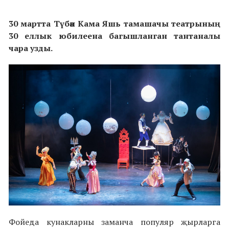
30 мартта Түбән Кама
Я
шь тамашачы театрының
30 еллык юбилеена багышланган тантаналы
чара узды.
Фойеда кунакларны заманча популяр җырларга