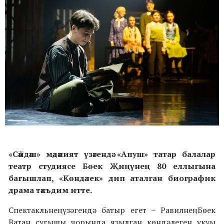
«Сәйдәш» мәдәният үзәгендә «Апуш» татар балалар
театр студиясе Бөек Җиңүнең 80 еллыгына
багышлап, «Көндәлек» дип аталган биографик
драма тәкъдим итте.
Спектакльнең үзәгендә батыр егет – Равилнең Бөек
Ватан сугышы чорында язылган көндәлеген укуы