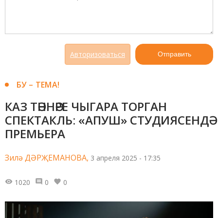
Авторизоваться
Отправить
БУ – ТЕМА!
КАЗ ТӘННӘРЕ ЧЫГАРА ТОРГАН
СПЕКТАКЛЬ: «АПУШ» СТУДИЯСЕНДӘ
ПРЕМЬЕРА
Зилә ДӘРҖЕМАНОВА,
3 апреля 2025 - 17:35
1020
0
0