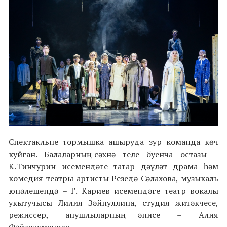
Спектакльне тормышка ашыруда зур команда көч
куйган. Балаларның сәхнә теле буенча остазы –
К.Тинчурин исемендәге татар дәүләт драма һәм
комедия театры артисты Резедә Сәлахова, музыкаль
юнәлешендә – Г. Кариев исемендәге театр вокалы
укытучысы Лилия Зәйнуллина, студия җитәкчесе,
режиссер, апушлыларның әнисе – Алия