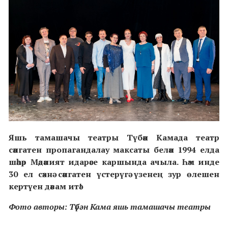
Яшь тамашачы театры Түбән Камада театр
сәнгатен пропагандалау максаты белән 1994 елда
шәһәр Мәдәният идарәсе каршында ачыла. Һәм инде
30 ел сәхнә сәнгатен үстерүгә үзенең зур өлешен
кертүен дәвам итә!
Фото авторы: Түбән Кама яшь тамашачы театры