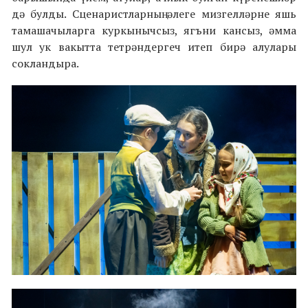
дә булды. Сценаристларның әлеге мизгелләрне яшь
тамашачыларга куркынычсыз, ягъни кансыз, әмма
шул ук вакытта тетрәндергеч итеп бирә алулары
сокландыра.