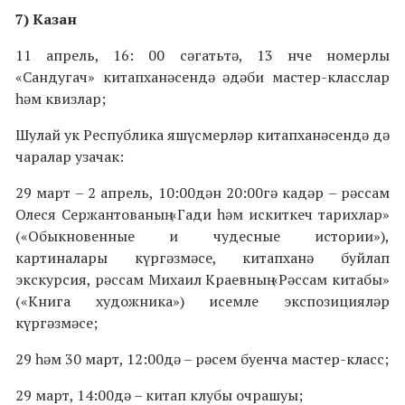
7) Казан
11 апрель, 16: 00 сәгатьтә, 13 нче номерлы
«Сандугач» китапханәсендә әдәби мастер-класслар
һәм квизлар;
Шулай ук Республика яшүсмерләр китапханәсендә дә
чаралар узачак:
29 март – 2 апрель, 10:00дән 20:00гә кадәр – рәссам
Олеся Сержантованың «Гади һәм искиткеч тарихлар»
(«Обыкновенные и чудесные истории»),
картиналары күргәзмәсе, китапханә буйлап
экскурсия, рәссам Михаил Краевның «Рәссам китабы»
(«Книга художника») исемле экспозицияләр
күргәзмәсе;
29 һәм 30 март, 12:00дә – рәсем буенча мастер-класс;
29 март, 14:00дә – китап клубы очрашуы;