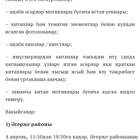
– әдәби әсәрләр мотивлары буенча өстәл уеннары;
– китаплар һәм тематик элементлар белән кулдан
ясалган фотозоналар;
– әдәби квизлар / квестлар;
– яшүсмерләрдән китаплар тәкъдим итү (анда
катнашучылар үзләре язган әсәрләр яки яраткан
китаплары белән чыгыш ясый һәм язу тәҗрибәсе
белән уртаклаша алачак);
– заманча китап мотивлары буенча кыска видео
төшерү.
Вакыйгалар:
1) Әгерҗе районы
4 апрель, 15:30дан 18:30га кадәр, Әгерҗе районының