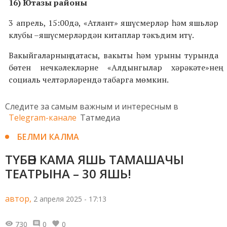
16) Ютазы районы
3 апрель, 15:00дә, «Атлант» яшүсмерләр һәм яшьләр
клубы –яшүсмерләрдән китаплар тәкъдим итү.
Вакыйгаларның датасы, вакыты һәм урыны турында
бөтен нечкәлекләрне «Алдынгылар хәрәкәте»нең
социаль челтәрләрендә табарга мөмкин.
Следите за самым важным и интересным в
Telegram-канале
Татмедиа
БЕЛМИ КАЛМА
ТҮБӘН КАМА ЯШЬ ТАМАШАЧЫ
ТЕАТРЫНА – 30 ЯШЬ!
автор,
2 апреля 2025 - 17:13
730
0
0