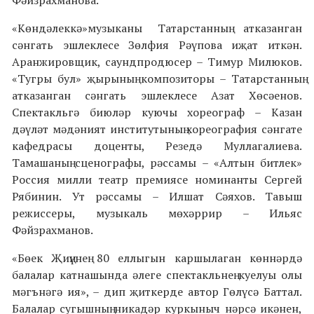
Фәйзрахманова.
«Көндәлеккә»музыканы Татарстанның атказанган
сәнгать эшлеклесе Зөлфия Рәүпова иҗат иткән.
Аранжировщик, саундпродюсер – Тимур Милюков.
«Тугры бул» җырының композиторы – Татарстанның
атказанган сәнгать эшлеклесе Азат Хөсәенов.
Спектакльгә биюләр куючы хореограф – Казан
дәүләт мәдәният институтының хореография сәнгате
кафедрасы доценты, Резедә Муллагалиева.
Тамашаның сценографы, рәссамы – «Алтын битлек»
Россия милли театр премиясе номинанты Сергей
Рябинин. Ут рәссамы – Илшат Сәяхов. Тавыш
режиссеры, музыкаль мөхәррир – Ильяс
Фәйзрахманов.
«Бөек Җиңүнең 80 еллыгын каршылаган көннәрдә
балалар катнашында әлеге спектакльнең куелуы олы
мәгънәгә ия», – дип җиткерде автор Гөлүсә Баттал.
Балалар сугышның никадәр куркыныч нәрсә икәнен,