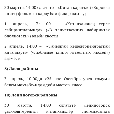
30 мартта, 14:00 сәгатьтә – «Китап карагы» («Воровка
книг») фильмын карау һәм фикер алышу;
1 апрель, 13: 00 – «Китапханәнең серле
лабиринтларында» («В таинственных лабиринтах
библиотеки») әдәби квесты;
2 апрель, 14:00 – «Танылган кешеләрнең яраткан
китаплары» («Любимые книги известных людей»)
әңгәмәсе.
8) Лаеш районы
3 апрель, 10:00да «25 нче Октябрь урта гомуми
белем мәктәбе»ндә әдәби мастер-класс.
10) Лениногорск районы
30 мартта, 14:00 сәгатьтә Лениногорск
үзәкләштерелгән китапханәләр системасында