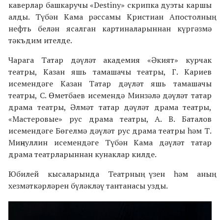
каверлар башкаручы «Destiny» скрипка дуэты каршы
алды. Түбән Кама рәссамы Кристиан Апостолның
нефть белән ясалган картиналарыннан күргәзмә
тәкъдим ителде.
Чарага Татар дәүләт академия «Әкият» курчак
театры, Казан яшь тамашачы театры, Г. Кариев
исемендәге Казан Татар дәүләт яшь тамашачы
театры, С. Өметбаев исемендә Минзәлә дәүләт татар
драма театры, Әлмәт татар дәүләт драма театры,
«Мастеровые» рус драма театры, А. В. Баталов
исемендәге Бөгелмә дәүләт рус драма театры һәм Т.
Миңнуллин исемендәге Түбән Кама дәүләт татар
драма театрларыннан кунаклар килде.
Юбилей кысаларында Театрның үзен һәм аның
хезмәткәрләрен бүләкләү тантанасы узды.