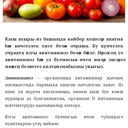
Кыш ахыры-яз башында кайбер кешеләр апатия
һәм көчсезлек хисе белән очраша. Бу күпчелек
очракта
язгы авитаминоз белән бәйле.
Нәрсә соң ул
авитаминоз һәм ул булмасын өчен ниләр эшләргә
икәнен беләсегез килсә, язмабызны укыгыз.
Авитаминоз
– организмда витаминнар җитмәү
нәтиҗәсендә барлыкка килгән патологик халәт. Яз
көне ул аеруча кискенләшә, чөнки кыш буе кояш
нурлары аз булганлыктан, организм D витаминын
җитештерүдә кыенлыклар кичерә.
Язгы авитаминоз булмасын өчен түбәндәге
пунктларны үтәү мөһим: