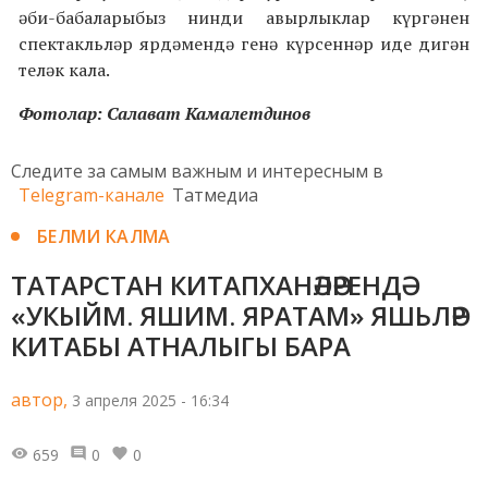
әби-бабаларыбыз нинди авырлыклар күргәнен
спектакльләр ярдәмендә генә күрсеннәр иде дигән
теләк кала.
Фотолар: Салават Камалетдинов
Следите за самым важным и интересным в
Telegram-канале
Татмедиа
БЕЛМИ КАЛМА
ТАТАРСТАН КИТАПХАНӘЛӘРЕНДӘ
«УКЫЙМ. ЯШИМ. ЯРАТАМ» ЯШЬЛӘР
КИТАБЫ АТНАЛЫГЫ БАРА
автор,
3 апреля 2025 - 16:34
659
0
0