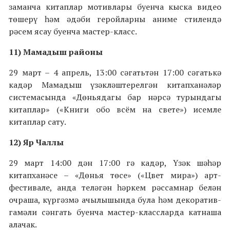
заманча китаплар мотивлары буенча кыска видео
төшерү һәм әдәби геройларны аниме стилендә
рәсем ясау буенча мастер-класс.
11) Мамадыш районы
29 март – 4 апрель, 13:00 сәгатьтән 17:00 сәгатькә
кадәр Мамадыш үзәкләштерелгән китапханәләр
системасында «Дөньядагы бар нәрсә турындагы
китаплар» («Книги обо всём на свете») исемле
китаплар сату.
12) Яр Чаллы
29 март 14:00 дән 17:00 гә кадәр, Үзәк шәһәр
китапханәсе – «Дөнья төсе» («Цвет мира») арт-
фестивале, анда теләгән һәркем рәссамнар белән
очраша, күргәзмә ачылышында була һәм декоратив-
гамәли сәнгать буенча мастер-классларда катнаша
алачак.