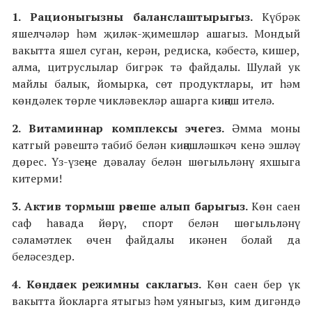
1. Рационыгызны баланслаштырыгыз.
Күбрәк
яшелчәләр һәм җиләк-җимешләр ашагыз. Мондый
вакытта яшел суган, керән, редиска, кәбестә, кишер,
алма, цитруслылар бигрәк тә файдалы. Шулай ук
майлы балык, йомырка, сөт продуктлары, ит һәм
көндәлек
төрле чикләвекләр ашарга киңәш ителә.
2. Витамин
нар
комплексы
эчегез.
Әмма моны
катгый рәвештә
табиб белән киңәшләшкәч кенә эшләү
дөрес. Үз-үзеңне дәвалау белән шөгыльләнү яхшыга
китерми!
3. Актив тормыш рәвеше алып барыгыз.
Көн саен
саф һавада йөрү, спорт белән шөгыльләнү
сәламәтлек өчен файдалы икәнен болай да
беләсездер.
4. Көндәлек режимны саклагыз.
Көн саен бер үк
вакытта йокларга ятыгыз һәм уяныгыз, ким дигәндә