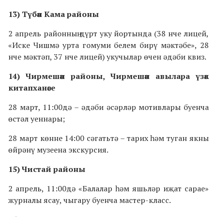
13) Түбән Кама районы
2 апрель районның дүрт уку йортында (38 нче лицей,
«Иске Чишмә урта гомуми белем бирү мәктәбе», 28
нче мәктәп, 37 нче лицей) укучылар өчен әдәби квиз.
14) Чирмешән районы, Чирмешән авылара үзәк
китапханәсе
28 март, 11:00дә – әдәби әсәрләр мотивлары буенча
өстәл уеннары;
28 март көнне 14:00 сәгатьтә – тарих һәм туган якны
өйрәнү музеена экскурсия.
15) Чистай районы
2 апрель, 11:00дә «Балалар һәм яшьләр иҗат сарае»
журналы ясау, чыгару буенча мастер-класс.