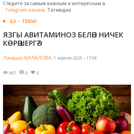
Следите за самым важным и интересным в
Telegram-канале
Татмедиа
БУ – ТЕМА!
ЯЗГЫ АВИТАМИНОЗ БЕЛӘН НИЧЕК
КӨРӘШЕРГӘ?
Ландыш БИЛАЛОВА,
1 апреля 2025 - 17:58
967
0
0