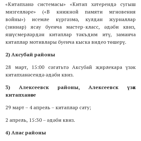
«Китапханә системасы» «Китап хәтерендә сугыш
мизгелләре» («В книжной памяти мгновения
войны») исемле күргәзмә, кулдан журналлар
(зиннар) ясау буенча мастер-класс, әдәби квиз,
яшүсмерләрдән китаплар тәкъдим итү, заманча
китаплар мотивлары буенча кыска видео төшерү.
2) Аксубай районы
28 март, 15:00 сәгатьтә Аксубай җирлекара үзәк
китапханәсендә әдәби квиз.
3) Алексеевск районы, Алексеевск үзәк
китапханәсе
29 март – 4 апрель – китаплар сату;
2 апрель, 15:30 – әдәби квиз.
4) Апас районы