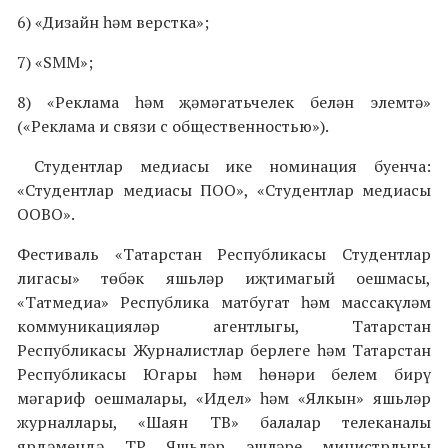
6) «Дизайн һәм верстка»;
7) «SMM»;
8) «Реклама һәм җәмәгатьчелек белән элемтә»
(«Реклама и связи с общественностью»).
Студентлар медиасы ике номинация буенча:
«Студентлар медиасы ПОО», «Студентлар медиасы
ООВО».
Фестиваль «Татарстан Республикасы Студентлар
лигасы» төбәк яшьләр иҗтимагый оешмасы,
«Татмедиа» Республика матбугат һәм массакүләм
коммуникацияләр агентлыгы, Татарстан
Республикасы Журналистлар берлеге һәм Татарстан
Республикасы Югары һәм һөнәри белем бирү
мәгариф оешмалары, «Идел» һәм «Ялкын» яшьләр
журналлары, «Шаян ТВ» балалар телеканалы
ярдәмендә ТР Яшьләр эшләре министрлыгы