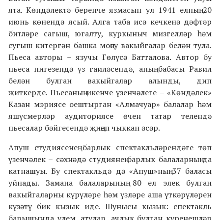
ята. Көндәлектә беренче язмасын ул 1941 елның 20
июнь көнендә ясый. Алга таба исә кечкенә дәфтәр
битләре сагыш, югалту, куркыныч мизгелләр һәм
сугыш китергән башка моңсу вакыйгалар белән тула.
Пьеса авторы – язучы Гөлүсә Батталова. Автор бу
пьеса нигезендә үз гаиләсендә, аның бабасы Равил
белән булган вакыйгалар алынды, дип
җиткерде. Пьесаның икенче үзенчәлеге – «Көндәлек»
Казан мэриясе оештырган «Алмачуар» балалар һәм
яшүсмерләр аудиториясе өчен татар телендә
пьесалар бәйгесендә җиңеп чыккан әсәр.
Апуш студиясенең барлык спектакльләрендәге төп
үзенчәлек – сәхнәдә студиянең барлык балаларның да
катнашуы. Бу спектакльдә дә «Апуш»ның 37 баласы
уйнады. Замана балаларының 80 ел элек булган
вакыйгаларны күрүләре һәм үзләре аша үткәрүләрен
күзәтү бик кызык иде. Шунысы кызык: спектакль
барышында үлем, атулар, ачлык булган күренешләр