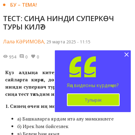
БУ – ТЕМА!
ТЕСТ: СИҢА НИНДИ СУПЕРКӨЧ
ТУРЫ КИЛӘ?
Лалә КӘРИМОВА,
29 марта 2025 - 11:15
954
0
0
Күз алдыңа китер, син – супергерой! Тик
сайларга кирәк, дөньяны коткарыр өчен сиңа
Яңа видеоны күрдеңме?
нинди суперкөч туры килә икән? Моның өчен, без
сиңа тест тәкъдим итәбез, җаваплары азакта.
Тулырак
1. Синең өчен иң мөһиме:
а) Башкаларга ярдәм итә алу мөмкинлеге
б) Ирек һәм бәйсезлек
в) Белем һәм акыл