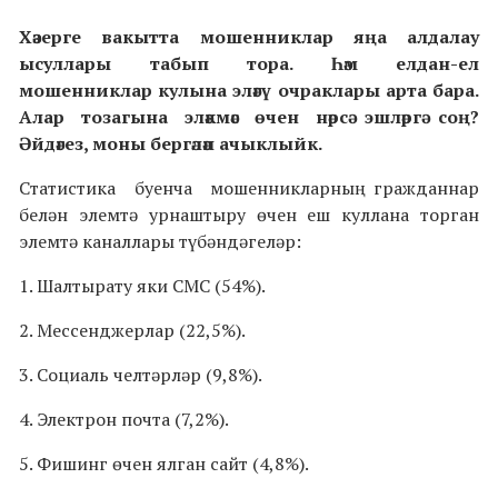
Хәзерге вакытта мошенниклар яңа алдалау
ысуллары табып тора. Һәм елдан-ел
мошенниклар кулына эләгү очраклары арта бара.
Алар тозагына эләкмәс өчен нәрсә эшләргә соң?
Әйдәгез, моны
бергәләп ачыклыйк.
Статистика буенча мошенникларның гражданнар
белән элемтә урнаштыру өчен еш куллана торган
элемтә каналлары түбәндәгеләр:
1. Шалтырату яки СМС (54%).
2. Мессенджерлар (22,5%).
3. Социаль челтәрләр (9,8%).
4. Электрон почта (7,2%).
5. Фишинг өчен ялган сайт (4,8%).