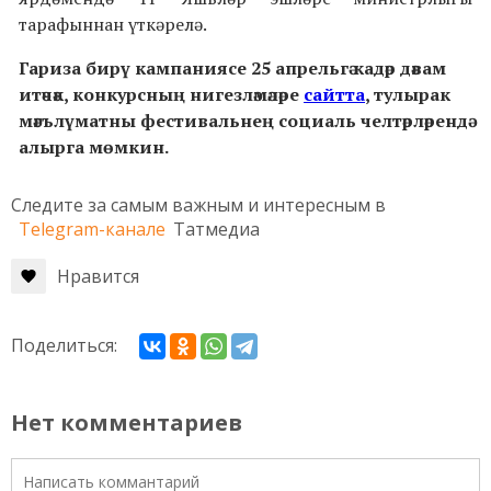
тарафыннан үткәрелә.
Гариза бирү кампаниясе 25 апрельгә кадәр дәвам
итәчәк, конкурсның нигезләмәләре
сайтта
, тулырак
мәгълүматны фестивальнең социаль челтәрләрендә
алырга мөмкин.
Следите за самым важным и интересным в
Telegram-канале
Татмедиа
Нравится
Поделиться:
Нет комментариев