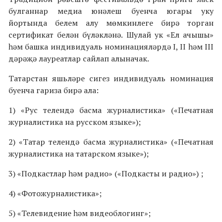
булганнар медиа юнәлеш буенча югары уку
йортында белем алу мөмкинлеге бирә торган
сертификат белән бүләкләнә. Шулай ук «Ел ачышы»
һәм башка индивидуаль номинацияләрдә I, II һәм III
дәрәҗә лауреатлар сайлап алыначак.
Татарстан яшьләре сигез индивидуаль номинация
буенча гариза бирә ала:
1) «Рус телендә басма журналистика» («Печатная
журналистика на русском языке»);
2) «Татар телендә басма журналистика» («Печатная
журналистика на татарском языке»);
3) «Подкастлар һәм радио» («Подкасты и радио») ;
4) «Фотожурналистика»;
5) «Телевидение һәм видеоблогинг»;