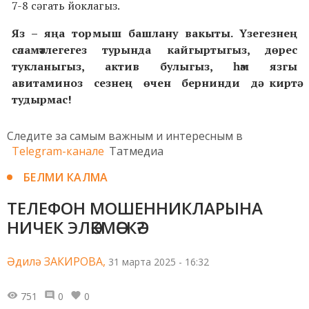
7-8 сәгать йоклагыз.
Яз – яңа тормыш башлану вакыты.
Үзегезнең
сәламәтлегегез турында кайгыртыгыз, дөрес
тукланыгыз, актив булыгыз, һәм язгы
авитаминоз сезнең өчен бернинди дә
киртә
тудырмас!
Следите за самым важным и интересным в
Telegram-канале
Татмедиа
БЕЛМИ КАЛМА
ТЕЛЕФОН МОШЕННИКЛАРЫНА
НИЧЕК ЭЛӘКМӘСКӘ?
Әдилә ЗАКИРОВА,
31 марта 2025 - 16:32
751
0
0