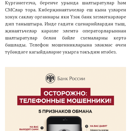
Күргәнегезчә, беренче урында шалтыратулар һәм
СМСлар тора. Киберҗинаятьчеләр еш кына үзләрен
хокук саклау органнары яки Үзәк банк хезмәткәрләре
дип таныштыра. Инде гадәти сценарийлардан тыш,
җинаятьчеләр кәрәзле элемтә операторларыннан
шалтыратулар белән бәйле схемаларны кертә
башлады. Телефон мошенникларына эләкмәс өчен
түбәндәге кагыйдәләрне укырга тәкъдим итәбез.