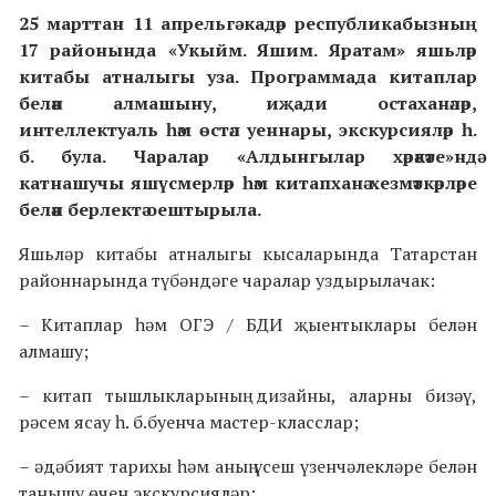
25 марттан 11 апрельгә кадәр республикабызның
17 районында «Укыйм. Яшим. Яратам» яшьләр
китабы атналыгы уза. Программада китаплар
белән алмашыну, иҗади остаханәләр,
интеллектуаль һәм өстәл уеннары, экскурсияләр һ.
б. була. Чаралар «Алдынгылар хәрәкәте»ндә
катнашучы яшүсмерләр һәм китапханә хезмәткәрләре
белән берлектә оештырыла.
Яшьләр китабы атналыгы кысаларында Татарстан
районнарында түбәндәге чаралар уздырылачак:
– Китаплар һәм ОГЭ / БДИ җыентыклары белән
алмашу;
– китап тышлыкларының дизайны, аларны бизәү,
рәсем ясау һ. б.буенча мастер-класслар;
– әдәбият тарихы һәм аның үсеш үзенчәлекләре белән
танышу өчен экскурсияләр;