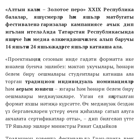
«Алтын каләм – Золотое перо» XXIX Республика
балалар, яшүсмерләр һәм яшьләр матбугаты
фестиваленә гаризалар кампаниясе ачык дип
игълан ителә. Анда Татарстан Республикасында
яшәүче һәм медиа өлкәсендә эшчәнлек алып баручы
14 яшьтән 24 яшькә кадәрге яшьләр катнаша ала.
«Проектның яңа сезонын инде гадәти форматта ике
юнәлеш буенча эшлибез: мәктәп укучылары, һөнәри
белем бирү оешмалары студентлары катнаша ала
торган
традицион индивидуаль номинацияләр
һәм
аерым юнәлеш
– югары һәм һөнәри белем бирү
оешмалары медиаүзәкләре. Узган ел яңартылган
формат яхшы нәтиҗә күрсәтте. Өч медиаүзәк бездән
үз бергәлекләрен үстерү өчен җиһазлар сатып алуга
акчалата сертификатлар отты», – дип билгеләп үтте
ТР Яшьләр эшләре министры Ринат Садыйков
Традицион рәвештә фестивальдә Гран-прига лаек