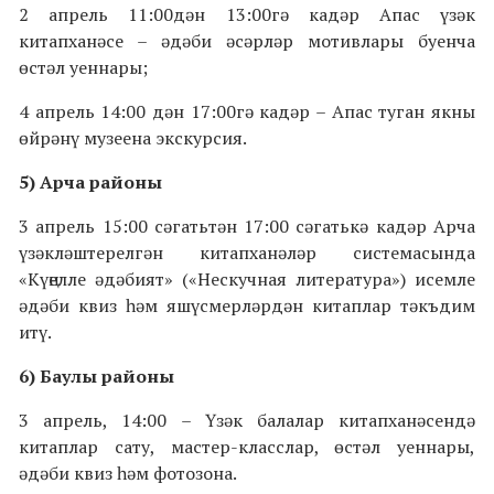
2 апрель 11:00дән 13:00гә кадәр Апас үзәк
китапханәсе – әдәби әсәрләр мотивлары буенча
өстәл уеннары;
4 апрель 14:00 дән 17:00гә кадәр – Апас туган якны
өйрәнү музеена экскурсия.
5) Арча районы
3 апрель 15:00 сәгатьтән 17:00 сәгатькә кадәр Арча
үзәкләштерелгән китапханәләр системасында
«Күңелле әдәбият» («Нескучная литература») исемле
әдәби квиз һәм яшүсмерләрдән китаплар тәкъдим
итү.
6) Баулы районы
3 апрель, 14:00 – Үзәк балалар китапханәсендә
китаплар сату, мастер-класслар, өстәл уеннары,
әдәби квиз һәм фотозона.