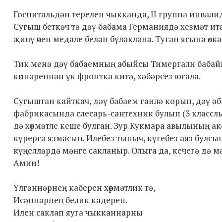
Госпитальдән терелеп чыкканда, II группа инвали
Сугыш беткәч тә дәү бабама Германиядә хезмәт ит
җиңү өчен медале белән бүләкләнә. Туган ягына өл
Тик менә дәү бабаемның абыйсы Тимергали бабай
көннәреннән үк фронтка китә, хәбәрсез югала.
Сугыштан кайткач, дәү бабаем гаилә корып, дәү әб
фабрикасында слесарь-сантехник булып (3 класслы
дә хөрмәтле кеше булган. Зур Кукмара авылының ак
күрергә язмасын. Илебез тыныч, күгебез аяз булсы
күңелләрдә мәңге сакланыр. Олыга да, кечегә дә 
Амин!
Үлгәннәрнең каберен хөрмәтлик тә,
Исәннәрнең белик кадерен.
Илен саклап яуга чыкканнарны