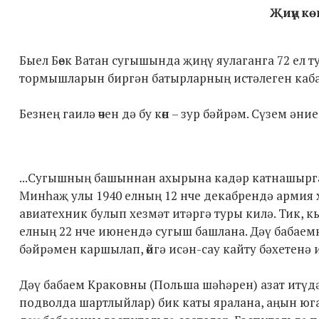
Җиңү кө
Быел Бөек Ватан сугышында җиңү яулаганга 72 ел ту
тормышларын биргән батырларның истәлеген кабат -
Безнең гаилә өчен дә бу көн – зур бәйрәм. Сүзем ән
...Сугышның башыннан ахырына кадәр катнашырга
Минһаҗ улы 1940 елның 12 нче декабрендә армия 
авиатехник булып хезмәт итәргә туры килә. Тик, к
елның 22 нче июнендә сугыш башлана. Дәү бабаем
бәйрәмен каршылап, өйгә исән-сау кайту бәхетенә 
Дәү бабаем Краковны (Польша шәһәрен) азат итүд
подволда шартлыйлар) бик каты яралана, аңын юга