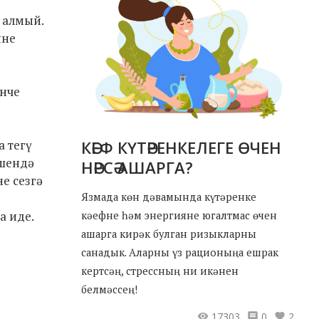
 алмый.
яне
енче
а тегү
КӘЕФ КҮТӘРЕНКЕЛЕГЕ ӨЧЕН
Эшендә
НӘРСӘ АШАРГА?
е сезгә
Язмада көн дәвамында күтәренке
а иде.
кәефне һәм энергияне югалтмас өчен
ашарга кирәк булган ризыкларны
санадык. Аларны үз рационыңа ешрак
кертсәң, стрессның ни икәнен
белмәссең!
17303
0
2