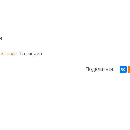
ы
-канале
Татмедиа
Поделиться: