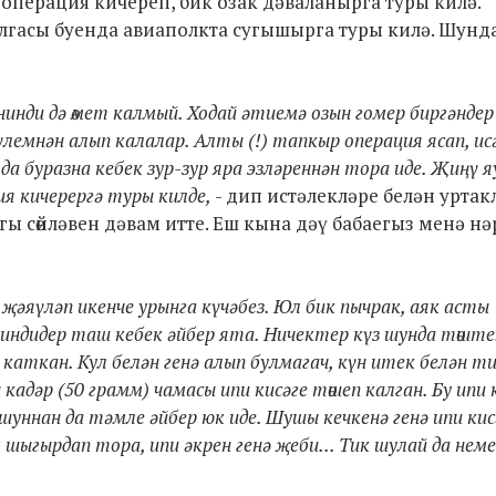
ч операция кичереп, бик озак дәваланырга туры килә.
лгасы буенда авиаполкта сугышырга туры килә. Шунд
рнинди дә өмет калмый. Ходай әтиемә озын гомер биргәндер
емнән алып калалар. Алты (!) тапкыр операция ясап, ис
 буразна кебек зур-зур яра эзләреннән тора иде. Җиңү я
ия кичерергә туры килде,
- дип истәлекләре белән урта
гы сөйләвен дәвам итте. Еш кына дәү бабаегыз менә нә
җәяүләп икенче урынга күчәбез. Юл бик пычрак, аяк асты
а ниндидер таш кебек әйбер ята. Ничектер күз шунда төште
каткан. Кул белән генә алып булмагач, күн итек белән т
адәр (50 грамм) чамасы ипи кисәге төшеп калган. Бу ипи 
 шуннан да тәмле әйбер юк иде. Шушы кечкенә генә ипи кис
м шыгырдап тора, ипи әкрен генә җеби... Тик шулай да нем