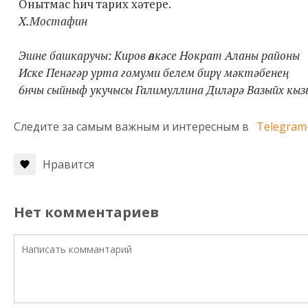
Онытмас һич тарих хәтере.
Х.Мостафин
Эшне башкаручы: Киров өлкәсе Нократ Аланы районы
Иске Пенәгәр урта гомуми белем бирү мәктәбенең
6нчы сыйныф укучысы Галимуллина Диләрә Вазыйх кыз
Следите за самым важным и интересным в
Telegram
Нравится
Нет комментариев