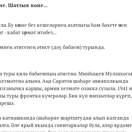
не. Шатлык көне...
ла. Бу көнне без кешеләрнең азатлыгы һәм бәхете өчен
 кабат хөрмәт итәбез...
иемнең әтисенең әтисе (дәү бабаем) турында.
 туры килә бабаемның әтисенә. Минһаҗев Муллахәсә
хезмәтенә алына. Аңа Саратов шәһәре авиаполкында
ызганычка каршы, армия хезмәте озакка сузыла. 1941 
ны туры фронтка күчерәләр. Бик күп михнәтләр күреп
ирешә.
ә катнашканда (шәһәрне шартлатудан алып калганда
лта. Әле ярый якында санитаркалар була, алар ярдәме