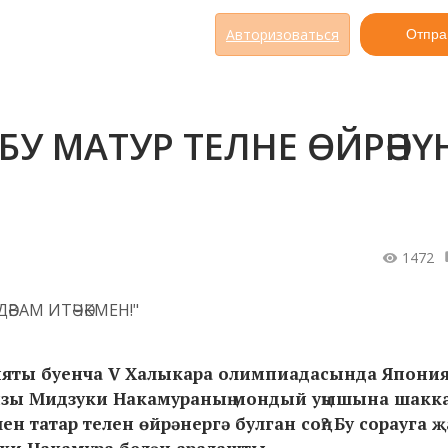
Авторизоваться
Отпра
БУ МАТУР ТЕЛНЕ ӨЙРӘНҮ
1472
әбияты буенча V Халыкара олимпиадасында Япони
 кызы Мидзуки Накамураның мондый уңышына шак
н татар телен өйрәнергә булган соң? Бу сорауга 