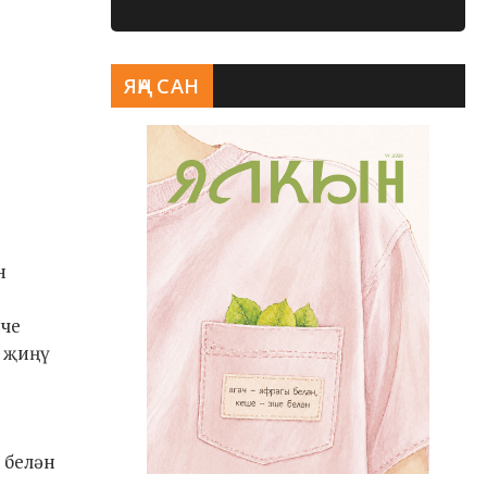
ЯҢА САН
н
нче
, җиңү
 белән