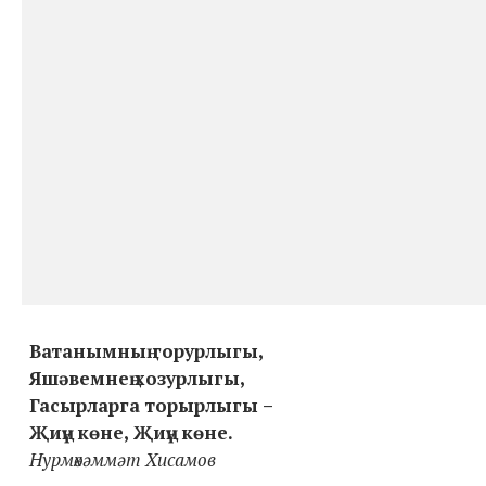
Ватанымның горурлыгы,
Яшәвемнең хозурлыгы,
Гасырларга торырлыгы –
Җиңү көне, Җиңү көне.
Нурмөхәммәт Хисамов