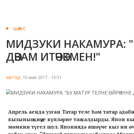
ШӘХЕС
МИДЗУКИ НАКАМУРА: "
ДӘВАМ ИТӘЧӘКМЕН!"
автор,
10 мая 2017 - 15:51
Апрель аенда узган Татар теле һәм татар әд
кызының җиңүе күпләрне таң калдырды. Япон
мөмкин түгел шул. Япониядә яшәүче кыз ни өче