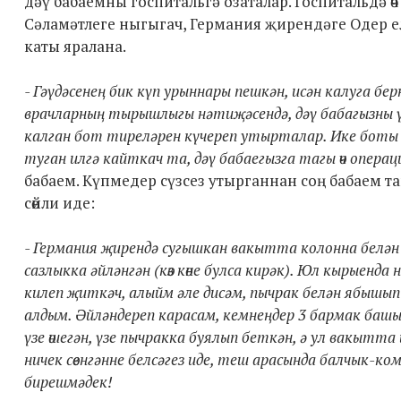
дәү бабаемны госпитальгә озаталар. Госпитальдә ө
Сәламәтлеге ныгыгач, Германия җирендәге Одер е
каты яралана.
- Гәүдәсенең бик күп урыннары пешкән, исән калуга бе
врачларның тырышлыгы нәтиҗәсендә, дәү бабагызны үл
калган бот тиреләрен күчереп утырталар. Ике боты да
туган илгә кайткач та, дәү бабаегызга тагы өч операц
бабаем. Күпмедер сүзсез утырганнан соң бабаем та
сөйли иде:
- Германия җирендә сугышкан вакытта колонна белән 
сазлыкка әйләнгән (көз көне булса кирәк). Юл кырыенд
килеп җиткәч, алыйм әле дисәм, пычрак белән ябышып 
алдым. Әйләндереп карасам, кемнеңдер 3 бармак башы к
үзе өшегән, үзе пычракка буялып беткән, ә ул вакытта
ничек сөенгәнне белсәгез иде, теш арасында балчык-ко
бирешмәдек!