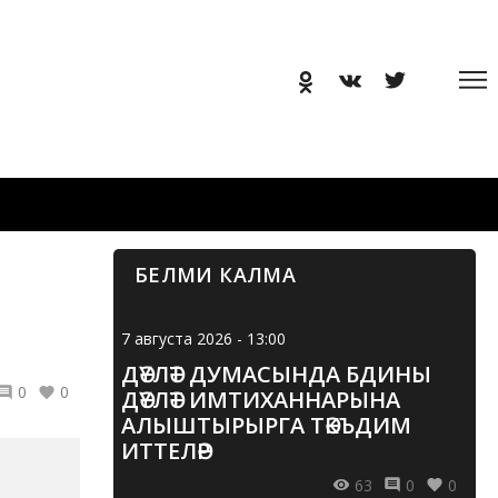
БЕЛМИ КАЛМА
7 августа 2026 - 13:00
ДӘҮЛӘТ ДУМАСЫНДА БДИНЫ
0
0
ДӘҮЛӘТ ИМТИХАННАРЫНА
АЛЫШТЫРЫРГА ТӘКЪДИМ
ИТТЕЛӘР
63
0
0