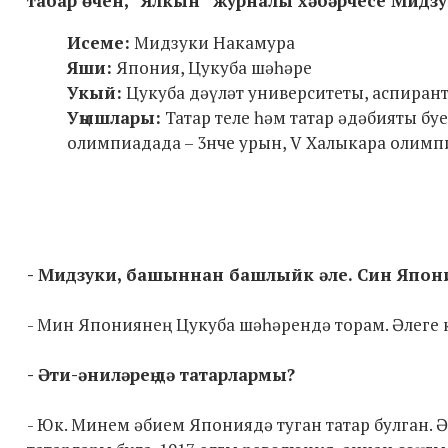
табар өчен, “Ялкын” журналы хәбәрчесе Мидз
Исеме:
Мидзуки Накамура
Яши:
Япония, Цукуба шәһәре
Укый:
Цукуба дәүләт университеты, аспиран
Уңышлары:
Татар теле һәм татар әдәбияты буе
олимпиадада – 3нче урын, V Халыкара олимп
- Мидзуки, башыннан башлыйк әле. Син Япони
- Мин Япониянең Цукуба шәһәрендә торам. Әлеге 
- Әти-әниләрең дә татарлармы?
- Юк. Минем әбием Япониядә туган татар булган.