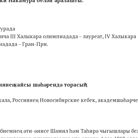
уки Накамура белән аралашты.
турада
нча III Халыкара олимпиадада – лауреат, IV Халыкара
иадада – Гран-При.
янең кайсы шәһәрендә торасың?
кала, Россиянең Новосибирские кебек, академшәһәрче
 Әбиемнең әти-әнисе Шамил һәм Таһирә чыгышлары бе