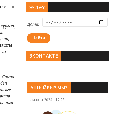
а тагын
ЭЗЛӘҮ
Дата:
 күрәсең,
ән
улап,
Найти
клашты
рсә
ВКОНТАКТЕ
. Янына
ибеп
АШЫЙБЫЗМЫ?
кисәге
әгенә
14 марта 2024 - 12:25
ецларга