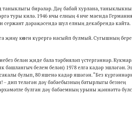
д таныклыгы бирәләр. Дәү бабай хурлана, таныклыкны
әргә туры килә. 1946 нчы елның 4 нче маенда Германи
кән сержант дәрәҗәсендә шул елның декабрендә кайта.
га җиңү көнен күрергә насыйп булмый. Сугышның бер
иебез белән җиде бала тәрбияләп үстергәннәр. Кукмар
к башлангыч белем белән) 1978 елга кадәр эшләгән. 
сакалы булып, 80 яшенә кадәр яшәгән. “Без күргәннәрн
н! – дип теләгән дәү бабаебызның батырлыгы безнең
мәрхәмәтле булган дәү бабаемның урыны җәннәттә булс