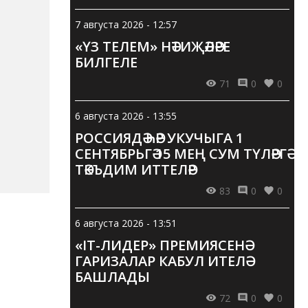
7 августа 2026 - 12:57
«ҮЗ ТЕЛЕМ» НӘТИҖӘЛӘРЕ
БИЛГЕЛЕ
71
0
0
6 августа 2026 - 13:55
РОССИЯДӘ ҺӘР УКУЧЫГА 1
СЕНТЯБРЬГӘ 15 МЕҢ СУМ ТҮЛӘРГӘ
ТӘКЪДИМ ИТТЕЛӘР
83
0
0
6 августа 2026 - 13:51
«IT-ЛИДЕР» ПРЕМИЯСЕНӘ
ГАРИЗАЛАР КАБУЛ ИТЕЛӘ
БАШЛАДЫ
72
0
0