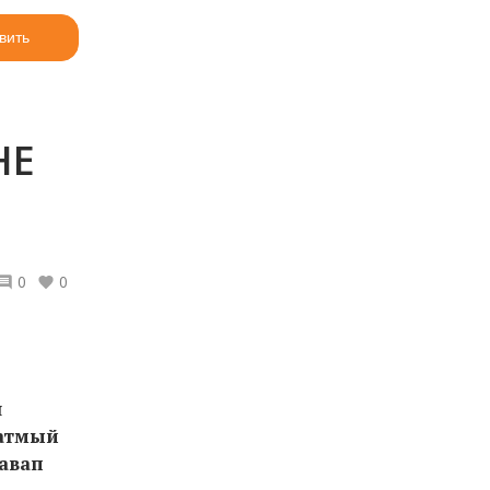
вить
НЕ
0
0
я
катмый
җавап