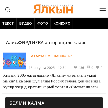
ТЕКСТ
ВИДЕО
ФОТО
КОНКУРС
Алисә ФӘРДИЕВА автор яңалыклары
ТАТАРЧА СМЕШАРИКЛАР
16 августа 2025 - 12:54
436
0
0
Кызык, 2003 елгы яшьләр «Ялкын» журналын укый
микән? Нәкъ менә шул елны Россия телевидениесында
күпләр хәзер дә яратып карый торган «Смешариклар»
мультфильмы дөнья күрә. Мин исә бу язмамда әлеге
мультсериалдагы персонажлар татар дөньясында
БЕЛМИ КАЛМА
нинди исемле булыр иде һәм нинди әдәби әсәрләр аларга