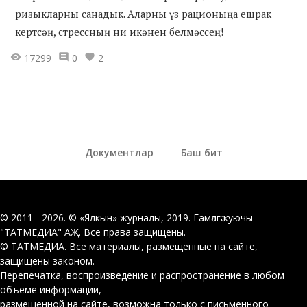
ризыкларны санадык. Аларны үз рационыңа ешрак
кертсәң, стрессның ни икәнен белмәссең!
17299
0
2
Документлар
Баш бит
© 2011 - 2026. © «Ялкын» журналы, 2019. Гамәлгә куючы -
"ТАТМЕДИА" АҖ. Все права защищены.
© ТАТМЕДИА. Все материалы, размещенные на сайте,
защищены законом.
Перепечатка, воспроизведение и распространение в любом
объеме информации,
размещенной на сайте, возможна только с письменного