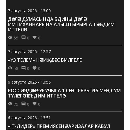
күбрәк туры килер иде дигән фикерләрем белән
бүлештем.
7 августа 2026 - 13:00
ДӘҮЛӘТ ДУМАСЫНДА БДИНЫ ДӘҮЛӘТ
ИМТИХАННАРЫНА АЛЫШТЫРЫРГА ТӘКЪДИМ
ИТТЕЛӘР
55
0
0
7 августа 2026 - 12:57
«ҮЗ ТЕЛЕМ» НӘТИҖӘЛӘРЕ БИЛГЕЛЕ
58
0
0
6 августа 2026 - 13:55
РОССИЯДӘ ҺӘР УКУЧЫГА 1 СЕНТЯБРЬГӘ 15 МЕҢ СУМ
ТҮЛӘРГӘ ТӘКЪДИМ ИТТЕЛӘР
75
0
0
6 августа 2026 - 13:51
«IT-ЛИДЕР» ПРЕМИЯСЕНӘ ГАРИЗАЛАР КАБУЛ