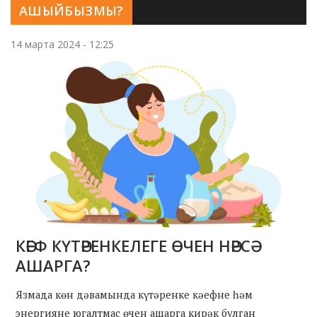
АШЫЙБЫЗМЫ?
14 марта 2024 - 12:25
КӘЕФ КҮТӘРЕНКЕЛЕГЕ ӨЧЕН НӘРСӘ
АШАРГА?
Язмада көн дәвамында күтәренке кәефне һәм
энергияне югалтмас өчен ашарга кирәк булган