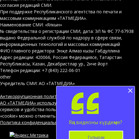
согласия редакций СМИ.
При поддержке Республиканского агентства по печати и
массовым коммуникациям «ТАТМЕДИА».
Наименование СМИ: «Ялкын»
№ свидетельства о регистрации СМИ, дата: ЭЛ № ФС 77-67938
выдано Федеральной службой по надзору в сфере связи,
информационных технологий и массовых коммуникаций
ФИО главного редактора: Энҗе Алмаз кызы Габдуллина
Адрес редакции: 420066, Россия Федерациясе, Татарстан
Республикасы, Казан, Декабристлар ур., 2нче йорт
Телефон редакции: +7 (843) 222-06-01
other
Учредитель СМИ: АО «ТАТМЕДИА»
Антикоррупционная политика
АО «ТАТМЕДИА» использует «cookie»
для персонализации
сервисов и удобства пользователей сайтом. Использование
«cookie» можно отменить в настройках браузера.
Яңа видеоны күрдеңме?
Политика конфиденциальности
12+
Тулырак