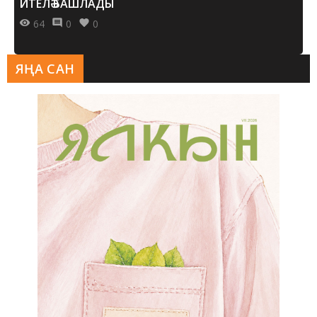
ИТЕЛӘ БАШЛАДЫ
64
0
0
ЯҢА САН