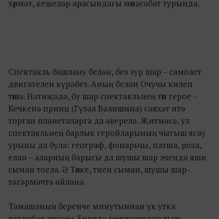
хөрмәт, кешеләр арасындагы мөнәсәбәт турында.
Спектакль башлану белән, без зур шар – самолет
двигателен күрәбез. Аның белән Очучы килеп
төшә. Нәтиҗәдә, бу шар спектакльнең төп герое –
Кечкенә принц (Гүзәл Вәлишина) сәяхәт итә
торган планеталарга да әверелә. Җитмәсә, ул
спектакльнең барлык геройларының чыгыш ясау
урыны да була: географ, фонарьчы, патша, роза,
елан – аларның барысы да шушы шар эчендә яши
сыман тоела. Ә Төлке, тиен сыман, шушы шар-
тәгәрмәчтә әйләнә.
Тамашаның беренче минутыннан ук утка
игътибар итәсең. Биредә режиссердан тыш,