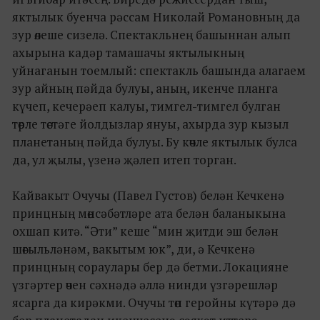
яктылык буенча рәссам Николай Романовның да
зур өлеше сизелә. Спектакльнең башыннан алып
ахырына кадәр тамашачы яктылыкның
уйнаганын тоемлый: спектакль башында алагаем
зур айның пәйда булуы, аның, икенче планга
күчеп, кечерәеп калуы, тимгел-тимгел булган
төрле төстәге йолдызлар януы, ахырда зур кызыл
планетаның пәйда булуы. Бу көчле яктылык булса
да, ул җылы, үзенә җәлеп итеп торган.
Кайвакыт Очучы (Павел Густов) белән Кечкенә
принцның мөнсәбәтләре ата белән баланыкына
охшап китә. “Әти” кеше “мин җитди эш белән
шөгыльләнәм, вакытым юк”, ди, ә Кечкенә
принцның сораулары бер дә бетми. Локацияне
үзгәртер өчен сәхнәдә әллә нинди үзгәрешләр
ясарга да кирәкми. Очучы төп геройны күтәрә дә