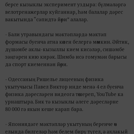
берсе кызыклы эксперимент уздыра: бүлмәләргә
велотренажерлар куйганнар, һәм балалар дәрес
вакытында “сәпидтә йөри” алалар.
- Бали утравындагы мәктәпләрдә мәктәп
формасы буенча атна көнен белергә мөмкин. Әйтик,
дүшәмбе аклы-кызыллы кием кисәләр, сишәмбе
зәңгәрен кию кирәк. Шимбә исә гомумән барысы
да спорт киеменнән йөри.
- Одессаның Ришелье лицееның физика
укытучысы Павел Виктор инде менә 4 ел буенча
физика дәресләрен видеога төшереп, YouTube ка
урнаштыра. Бик тә кызыклы әлеге дәресләрне
80 000 гә якын кеше карап бара.
- Япониядәге мәктәпләр укытуның беренче өч
елында билгеләр һәм белем бирү түгел, ә әхлакый