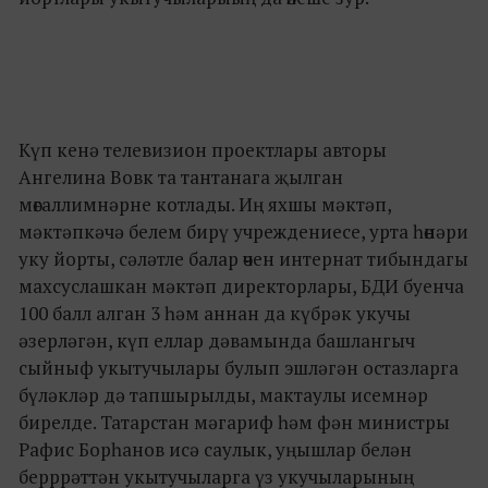
Күп кенә телевизион проектлары авторы
Ангелина Вовк та тантанага җылган
мөгаллимнәрне котлады. Иң яхшы мәктәп,
мәктәпкәчә белем бирү учреждениесе, урта һөнәри
уку йорты, сәләтле балар өчен интернат тибындагы
махсуслашкан мәктәп директорлары, БДИ буенча
100 балл алган 3 һәм аннан да күбрәк укучы
әзерләгән, күп еллар дәвамында башлангыч
сыйныф укытучылары булып эшләгән остазларга
бүләкләр дә тапшырылды, мактаулы исемнәр
бирелде. Татарстан мәгариф һәм фән министры
Рафис Борһанов исә саулык, уңышлар белән
берррәттән укытучыларга үз укучыларының