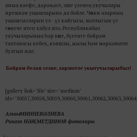
аның кәефе, дәрәҗәсе, эше үзенең укучылары
ирешкән уңышларына да бәйле. Чөнки аларның
уңышсызларын ул - үз кайгысы, шатлыгын үз
сөенече итеп кабул итә. Республикабыз
укучыларының һәр көне, бүгенге бәйрәм
тантанасы кебек, кояшлы, җылы һәм мәрхәмәтле
булсын иде.
Бәйрәм белән сезне, хөрмәтле укытучыларыбыз!
[gallery link="file" size="medium"
ids="30057,30058,30059,30060,30061,30062,30063,30064
Алинә МИННЕВӘЛИЕВА
Ринат НӘҖМЕТДИНОВ фотолары