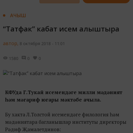
АЧЫШ
“Татфак” кабат исем алыштыра
автор,
8 октября 2018 - 11:01
1580
0
0
КФУда Г.Тукай исемендәге милли мәдәният
һәм мәгариф югары мәктәбе ачыла.
Бу хакта Л.Толстой исемендәге филология һәм
мәдәниятара багланышлар институты директоры
Рәдиф Җамалетдинов: