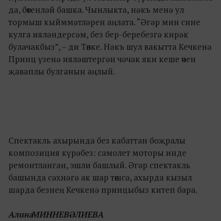
да, бөтенләй башка. Чынлыкта, нәкъ менә ул
тормыш кыйммәтләрен аңлата. “Әгәр мин сине
кулга ияләндерсәм, без бер-беребезгә кирәк
булачакбыз”, – ди Төлке. Нәкъ шул вакытта Кечкенә
Принц үзенә ияләштергән чәчәк яки кеше өчен
җаваплы булганын аңлый.
Спектакль ахырында без кабаттан боҗралы
композиция күрәбез: самолет моторы инде
ремонтланган, эшли башлый. Әгәр спектакль
башында сәхнәгә ак шар төшсә, ахырда кызыл
шарда безнең Кечкенә принцыбыз китеп бара.
Алинә МИННЕВӘЛИЕВА