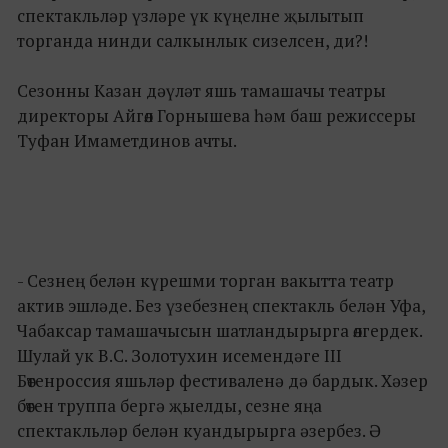
спектакльләр үзләре үк күңелне җылытып
торганда нинди салкынлык сизелсен, ди?!
Сезонны Казан дәүләт яшь тамашачы театры
директоры Айгөл Горнышева һәм баш режиссеры
Туфан Имаметдинов ачты.
- Сезнең белән күрешми торган вакытта театр
актив эшләде. Без үзебезнең спектакль белән Уфа,
Чабаксар тамашачысын шатландырырга өлгердек.
Шулай ук В.С. Золотухин исемендәге III
Бөтенроссия яшьләр фестиваленә дә бардык. Хәзер
бөтен труппа бергә җыелды, сезне яңа
спектакльләр белән куандырырга әзербез. Ә