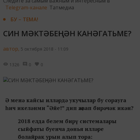
Следите за самым важным и интересным в
Telegram-канале
Татмедиа
БУ – ТЕМА!
СИН МӘКТӘБЕҢНӘН КАНӘГАТЬМЕ?
автор,
5 октября 2018 - 11:09
1326
0
0
Ә менә кайсы илләрдә укучылар бу сорауга
һич икеләнми “Әйе!” дип җавап бирәчәк икән?
2018 елда белем бирү системалары
сыйфаты буенча дөнья илләре
болайрак урын алып тора: