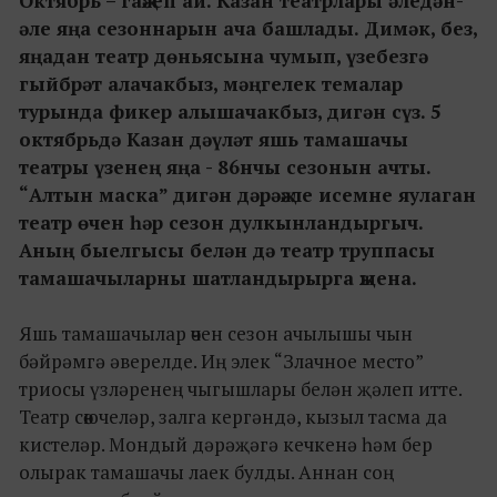
Октябрь – гаҗәеп ай. Казан театрлары әледән-
әле яңа сезоннарын ача башлады. Димәк, без,
яңадан театр дөньясына чумып, үзебезгә
гыйбрәт алачакбыз, мәңгелек темалар
турында фикер алышачакбыз, дигән сүз. 5
октябрьдә Казан дәүләт яшь тамашачы
театры үзенең яңа - 86нчы сезонын ачты.
“Алтын маска” дигән дәрәҗәле исемне яулаган
театр өчен һәр сезон дулкынландыргыч.
Аның быелгысы белән дә театр труппасы
тамашачыларны шатландырырга җыена.
Яшь тамашачылар өчен сезон ачылышы чын
бәйрәмгә әверелде. Иң элек “Злачное место”
триосы үзләренең чыгышлары белән җәлеп итте.
Театр сөючеләр, залга кергәндә, кызыл тасма да
кистеләр. Мондый дәрәҗәгә кечкенә һәм бер
олырак тамашачы лаек булды. Аннан соң