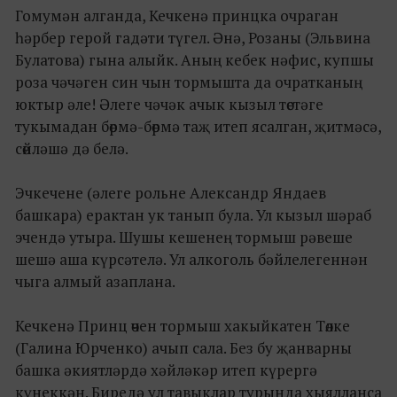
Гомумән алганда, Кечкенә принцка очраган
һәрбер герой гадәти түгел. Әнә, Розаны (Эльвина
Булатова) гына алыйк. Аның кебек нәфис, купшы
роза чәчәген син чын тормышта да очратканың
юктыр әле! Әлеге чәчәк ачык кызыл төстәге
тукымадан бөрмә-бөрмә таҗ итеп ясалган, җитмәсә,
сөйләшә дә белә.
Эчкечене (әлеге рольне Александр Яндаев
башкара) ерактан ук танып була. Ул кызыл шәраб
эчендә утыра. Шушы кешенең тормыш рәвеше
шешә аша күрсәтелә. Ул алкоголь бәйлелегеннән
чыга алмый азаплана.
Кечкенә Принц өчен тормыш хакыйкатен Төлке
(Галина Юрченко) ачып сала. Без бу җанварны
башка әкиятләрдә хәйләкәр итеп күрергә
күнеккән. Биредә ул тавыклар турында хыялланса