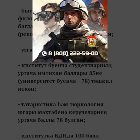
- быел Л.Толстой исемендәге
филология һәм мәдәниятара
багланышлар институты 1013
(рекорд сан) студент кабул иткән;
- узган ел бу сан 980 булган;
- институт буенча студентларның
уртача имтихан баллары 85не
(университет буенча – 78) тәшкил
иткән;
- татаристика һәм тюркология
югары мәктәбенә керүчеләрнең
уртача баллы 78 булган;
- институтка БДИда 100 балл