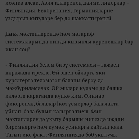
исәпкә алсак, Азия илләренең даими лидерлар –
Финляндия, Бөекбритания, Германияләрне
уздырып китүләре бер дә шаккаттырмый.
Дөнья мәктәпләрендә һәм мәгариф
системаларында нинди кызыклы күренешләр бар
икән соң?
- Финляндия белем бирү системасы – гаҗәеп
дәрәҗәдә ирекле. Өй эшен сөйләргә яки
күрсәтергә теләмәгән баланы берәү дә
мәҗбүриләмәчәк. Өй эшләре күләме дә башка
илләргә караганда күпкә ким. Финнар
фикеренчә, балалар һәм үсмерләр балачакта
уйнап, бала булып калырга тиеш. Фин
мәктәпләрендә укыту барышы нигездә иҗади
биремнәргә һәм күмәк уеннарга кайтып кала.
Тагын ике факт: Финляндиядә 660 укытучы