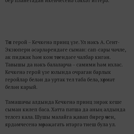
бер планетадан икенчесенә сәяхәт иттерә.
Төп герой – Кечкенә принц үзе. Ул нәкъ А. Сент-
Экзюпери әсәрләрендәге сыман: сап-сары чәчле,
ак пиджак һәм ком төсендәге чалбар кигән.
Тавышы да нәкъ балаларча – самими һәм ихлас.
Кечкенә герой үзе юлында очраган барлык
геройлар белән дә уртак тел таба белә, хөрмәт
белән карый.
Тамашачы алдында Кечкенә принц зирәк кеше
сыман килеп баса. Хәтта патша да аның алдында
телсез кала. Шушы малайга җавап бирер өчен,
ярдәмчесенә мөрәҗәгать итәргә тиеш була ул.