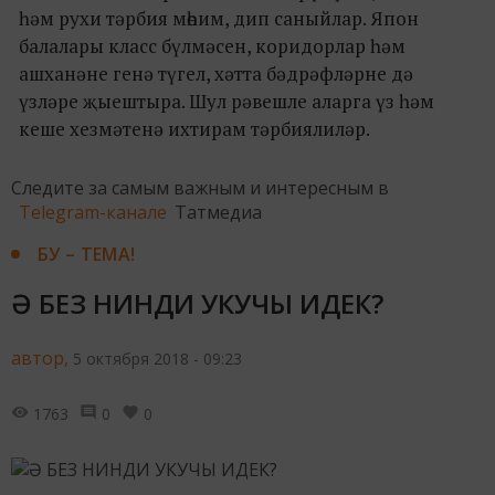
һәм рухи тәрбия мөһим, дип саныйлар. Япон
балалары класс бүлмәсен, коридорлар һәм
ашханәне генә түгел, хәтта бәдрәфләрне дә
үзләре җыештыра. Шул рәвешле аларга үз һәм
кеше хезмәтенә ихтирам тәрбиялиләр.
Следите за самым важным и интересным в
Telegram-канале
Татмедиа
БУ – ТЕМА!
Ә БЕЗ НИНДИ УКУЧЫ ИДЕК?
автор,
5 октября 2018 - 09:23
1763
0
0