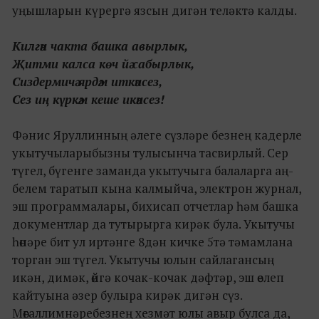
уңышларын күрергә язсын дигән теләктә калды.
Килгән чакта башка авырлык,
Җитми калса көч йә сабырлык,
Сиздермичә ярдәм иткәнсез,
Сез иң күркәм кеше икәнсез!
Фәнис Яруллинның әлеге сүзләре безнең кадерле
укытучыларыбызны тулысынча тасвирлый. Сер
түгел, бүгенге заманда укытучыга балаларга аң-
белем таратып кына калмыйча, электрон журнал,
эш программалары, бихисап отчетлар һәм башка
документлар да тутырырга кирәк була. Укытучы
һөнәре бит ул иртәнге 8дән кичке 5тә тәмамлана
торган эш түгел. Укытучы юлын сайлагансың
икән, димәк, өйгә кочак-кочак дәфтәр, эш өелеп
кайтуына әзер булыра кирәк дигән сүз.
Мөгаллимнәребезнең хезмәт юлы авыр булса да,