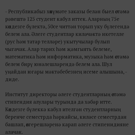
- Республикабыз хөкүмәте заказы белән быел өстәмә
рәвештә 125 студент кабул иттек. Аларның 75е
көндезге бүлектә, 50се читтән торып уку бүлегендә
белем ала. Әлеге студентлар киләчәктә икетелле
(рус һәм татар телләре) укытучылар булып
чыгачак. Алар тарих һәм җәмгыять белеме,
математика һәм информатика, музыка һәм өстәмә
белем бирү юнәлешләрендә белем ала. Шул
уңайдан югары мәктәбебезнең исеме алышына, -
диде.
Институт директоры әлеге студентларның өстәмә
стипендия алулары турында да хәбәр итте.
Көндезге бүлеккә кабул ителгән студентларның
беренче семестрда һәркайсы, киләсе семестрдан
башлап, өлгерешләренә карап әлеге стипенидияне
алачак.