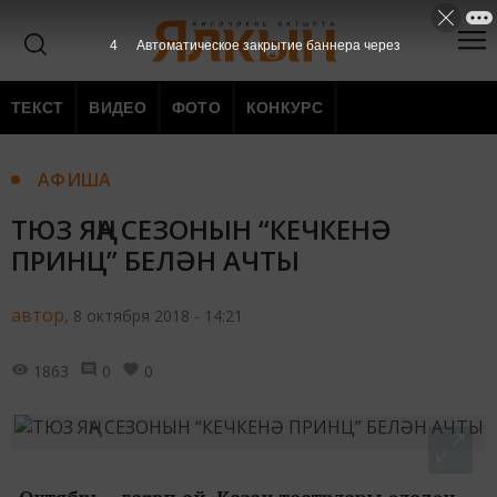
3
Автоматическое закрытие баннера через
ТЕКСТ
ВИДЕО
ФОТО
КОНКУРС
АФИША
ТЮЗ ЯҢА СЕЗОНЫН “КЕЧКЕНӘ
ПРИНЦ” БЕЛӘН АЧТЫ
автор,
8 октября 2018 - 14:21
1863
0
0