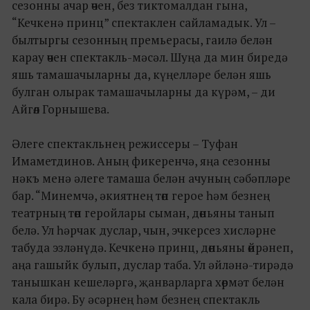
сезонны ачар өчен, без тиктомалдан гына,
“Кечкенә принц” спектаклен сайламадык. Ул –
былтыргы сезонның премьерасы, гаилә белән
карау өчен спектакль-мәсәл. Шуңа да мин биредә
яшь тамашачыларны да, күңелләре белән яшь
булган олырак тамашачыларны да күрәм, – ди
Айгөл Горнышева.
Әлеге спектакльнең режиссеры – Туфан
Имаметдинов. Аның фикеренчә, яңа сезонны
нәкъ менә әлеге тамаша белән ачуның сәбәпләре
бар. “Минемчә, әкиятнең төп герое һәм безнең
театрның төп геройлары сыман, дөньяны танып
белә. Ул һәрчак дуслар, чын, эчкерсез хисләрне
табуда эзләнүдә. Кечкенә принц, дөньяны өйрәнеп,
аңа гашыйк булып, дуслар таба. Ул әйләнә-тирәдә
танышкан кешеләргә, җанварларга хөрмәт белән
кала бирә. Бу әсәрнең һәм безнең спектакль