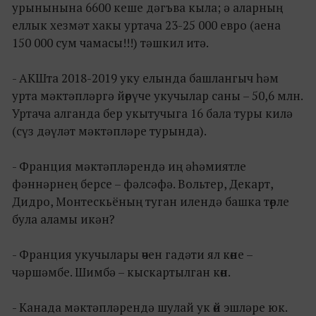
урынынына 6600 кеше дәгъва кыла; ә аларның
еллык хезмәт хакы уртача 23-25 000 евро (аена
150 000 сум чамасы!!!) тәшкил итә.
- АКШта 2018-2019 уку елында башлангыч һәм
урта мәктәпләргә йөрүче укучылар саны – 50,6 млн.
Уртача алганда бер укытучыга 16 бала туры килә
(сүз дәүләт мәктәпләре турында).
- Франция мәктәпләрендә иң әһәмиятле
фәннәрнең берсе – фәлсәфә. Вольтер, Декарт,
Дидро, Монтескьёның туган илендә башка төрле
була аламы икән?
- Франция укучылары өчен гадәти ял көне –
чәршәмбе. Шимбә – кыскартылган көн.
- Канада мәктәпләрендә шулай ук өй эшләре юк.