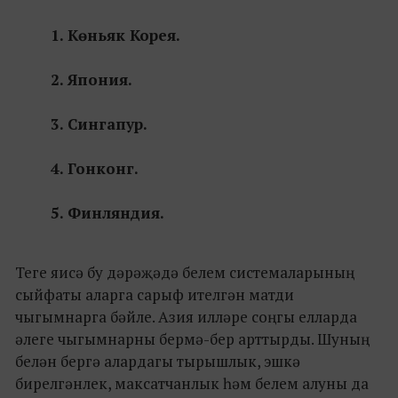
1. Көньяк Корея.
2. Япония.
3. Сингапур.
4. Гонконг.
5. Финляндия.
Теге яисә бу дәрәҗәдә белем системаларының
сыйфаты аларга сарыф ителгән матди
чыгымнарга бәйле. Азия илләре соңгы елларда
әлеге чыгымнарны бермә-бер арттырды. Шуның
белән бергә алардагы тырышлык, эшкә
бирелгәнлек, максатчанлык һәм белем алуны да