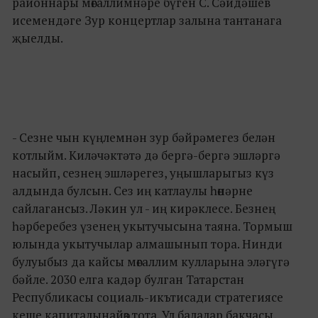
районнары мөгаллимнәре бүген С. Сәйдәшев
исемендәге Зур концертлар залына тантанага
җыелды.
- Сезне чын күңлемнән зур бәйрәмегез белән
котлыйм. Киләчәктәтә дә бергә-бергә эшләргә
насыйп, сезнең эшләрегез, уңышларыгыз күз
алдында булсын. Сез иң катлаулы һөнәрне
сайлагансыз. Ләкин ул - иң кирәклесе. Безнең
һәрберебез үзенең укытучысына таяна. Тормыш
юлында укытучылар алмашынып тора. Нинди
булуыбыз да кайсы мөгаллим кулларына эләгүгә
бәйле. 2030 елга кадәр булган Татарстан
Республикасы социаль-икътисади стратегиясе
кеше капиталынайөз тота. Ул балалар бакчасы,