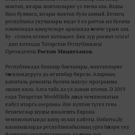
мәктәп, югары мәктәпләрне үз эченә ала. Яхшы
база булмаса, югары мәктәп була алмый. Безнең
республика укучылары инде 6 ел рәттән ил буенча
олимпиада җиңүчеләре арасында өченче урын ала.
Бу - сезнең хезмәт нәтиҗәсе. Бик зур рәхмәт сезгә!
- дип котлады Татарстан Республикасы
Президенты
Рөстәм Миңнеханов
.
Республикада балалар бакчалары, мәктәпләрне
төзекләндерүгә дә игътибар бирелә. Аларның
капиталь ремонты буенча махсус программа
эшләп килә. Алга таба да ул дәвам итәчәк. Ә 2019
елда Татарстан WorldSkills дөнья чемпионатын
кабул итәргә әзерләнә. Әле күптән түгел генә
безнекеләр шушы юнәлештә Европа
чемпионатында җиңү яулап кайтты. Әлбәттә,бу
казанышларда республикабызның урта һөнәри уку
йортлары укытучыларыың да өлеше зур.