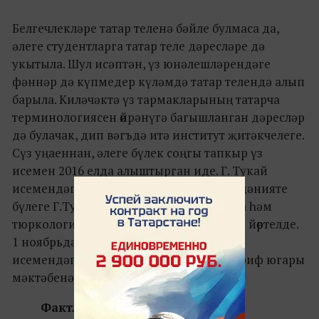
Белгечлекләре татар теленә бәйле булмаса да,
әлеге студентларга татар теле дәресләре дә
укытыла. Шул исәптән, үз юнәлешләрендәге
фәннәр дә күпмедер күләмдә татар телендә алып
барыла. Киләчәктә үз тармакларының татарча
терминологиясен өйрәнүгә багышланган дәресләр
дә булачак, дип вәгъдә итә институт җитәкчелеге.
Сүз уңаеннан, әлеге бүлек соңгы тапкыр үз
исемен 2016 елда алыштырган иде. Г. Тукай
исемендәге татар филологиясе һәм мәдәнияте
бүлеге Г.Тукай исемендәге Татаристика һәм
тюркология югары мәктәбе дип аталып йөртелде.
1 ноябрьдән исә аның атамасы Г. Тукай
исемендәге милли мәдәният һәм мәгариф югары
мәктәбенә үзгәртеләчәк.
Фактлар: