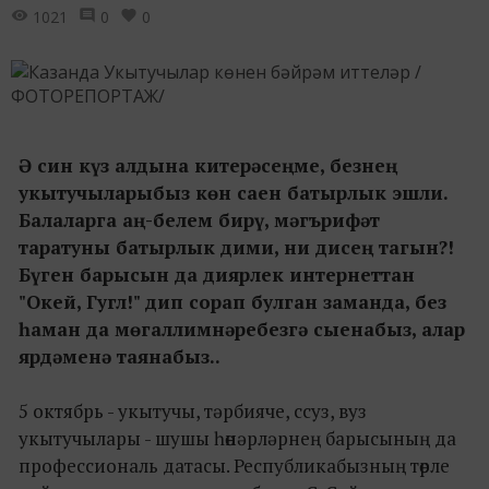
1021
0
0
Ә син күз алдына китерәсеңме, безнең
укытучыларыбыз көн саен батырлык эшли.
Балаларга аң-белем бирү, мәгърифәт
таратуны батырлык дими, ни дисең тагын?!
Бүген барысын да диярлек интернеттан
"Окей, Гугл!" дип сорап булган заманда, без
һаман да мөгаллимнәребезгә сыенабыз, алар
ярдәменә таянабыз..
5 октябрь - укытучы, тәрбияче, ссуз, вуз
укытучылары - шушы һөнәрләрнең барысының да
профессиональ датасы. Республикабызның төрле