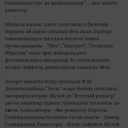
уңышының сере дә шушындадыр”, – дип аңлата
режиссер.
Шунысы кызык: әлеге спектакльгә билетлар
берничә ай алдан сатылып бетә икән. Былтыр
тамашачыларга тәкъдим ителгән башка
премьераларны – “Нос”, “Выстрел”, “Господин
Ибрагим” инде төрле шәһәрләрдәге
фестивальләргә чакыралар. Бу спектакльнең
югары сыйфаты, режиссурасы хакында сөйли.
Хәзерге вакытта театр труппасы Ф.М.
Достоевскийның “Бесы” әсәре буенча спектакль
чыгарырга әзерли. Шулай ук “Веселый роджер”
дигән пиратлар тарихы турындагы спектакль дә
көтелә. Аның авторы – бөек режиссер Марсель
Сәлимҗановның туганнан-туган оныгы – Дамир
Сәлимҗанов. Режиссеры – Илгиз Зәйниев. Шулай