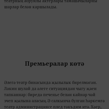
театрның абруйлы актерлары тамашачыларны
шарлар белән каршылады.
Премьералар көтә
Әлегә театр бинасында җылылык бирелмәгән.
Ләкин шулай да әлеге ситуациядән чыгу җаен
тапканнар: биредә печенье белән кайнар чәй
эчеп җылына аласың. Ә салкынча булган һәркемгә
театр администрациясе плед тәкъдим итә. Хәер,