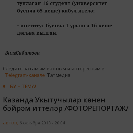
туплаган 16 студент (университет
буенча 65 кеше) кабул ителә;
- институт буенча 1 урынга 16 кеше
дәгъва кылган.
Зилә Сабитова
Следите за самым важным и интересным в
Telegram-канале
Татмедиа
БУ – ТЕМА!
Казанда Укытучылар көнен
бәйрәм иттеләр /ФОТОРЕПОРТАЖ/
автор,
6 октября 2018 - 20:04