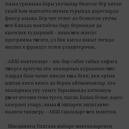
Аның урынына бары укучылар билгеле бер китап
укый һәм мәктәптә шуның турында дәресләрдә
фикер алыша. Бер чит телне дә белмәгән укучы
өчен Канада мәктәбенә бару бернинди дә
кыенлык тудырмый – аның өчен махсус
программа төзелеп, ул бик кыска вакыт эчендә
инглиз я француз телен үзләштерәчәк.
- АКШ мәктәпләре – юк-бар сәбәп табып хафага
төшергә яратучы ата-аналарның куркыныч төше.
Аларда бала чәчне нинди төскә буяп, яки ертык
ыштан киеп килсә дә берни әйтмәячәкләр. Ата-
аналарның уку-укыту барышында катнашуы
рөхсәт ителми генә түгел, тыела. Балаң белән дәрес
хәзерләп утыру, аның өй эшләрен эшләгәнме
икәнен тикшерү – АКШ гаиләләре өчен моветон.
- Швециянең Уппсала шәһәре мәктәпләренең