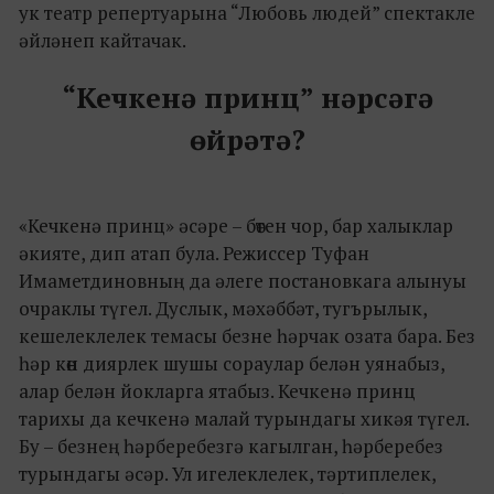
ук театр репертуарына “Любовь людей” спектакле
әйләнеп кайтачак.
“Кечкенә принц” нәрсәгә
өйрәтә?
«Кечкенә принц» әсәре – бөтен чор, бар халыклар
әкияте, дип атап була. Режиссер Туфан
Имаметдиновның да әлеге постановкага алынуы
очраклы түгел. Дуслык, мәхәббәт, тугърылык,
кешелеклелек темасы безне һәрчак озата бара. Без
һәр көн диярлек шушы сораулар белән уянабыз,
алар белән йокларга ятабыз. Кечкенә принц
тарихы да кечкенә малай турындагы хикәя түгел.
Бу – безнең һәрберебезгә кагылган, һәрберебез
турындагы әсәр. Ул игелеклелек, тәртиплелек,