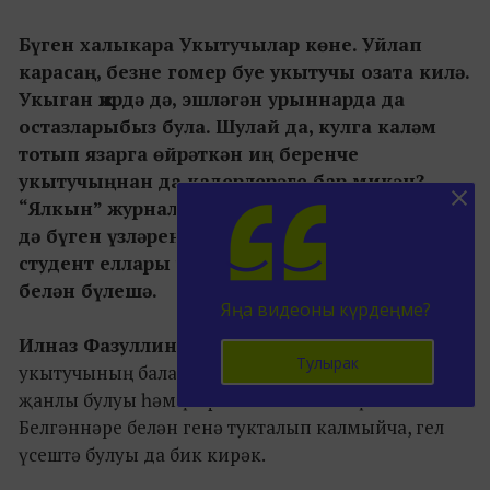
Бүген халыкара Укытучылар көне. Уйлап
карасаң, безне гомер буе укытучы озата килә.
Укыган җирдә дә, эшләгән урыннарда да
остазларыбыз була. Шулай да, кулга каләм
тотып язарга өйрәткән иң беренче
укытучыңнан да кадерлерәге бар микән?
“Ялкын” журналының кайбер хезмәткәрләре
дә бүген үзләренең укытучылары, мәктәп һәм
студент еллары турындагы истәлекләре
белән бүлешә.
Яңа видеоны күрдеңме?
Илназ Фазуллин, баш мөхәррир:
“Минем өчен
Тулырак
укытучының балаларны яратуы, үзенең дә бала
җанлы булуы һәм үз фәнен камил белүе мөһим.
Белгәннәре белән генә тукталып калмыйча, гел
үсештә булуы да бик кирәк.