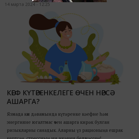
14 марта 2024 - 12:25
КӘЕФ КҮТӘРЕНКЕЛЕГЕ ӨЧЕН НӘРСӘ
АШАРГА?
Язмада көн дәвамында күтәренке кәефне һәм
энергияне югалтмас өчен ашарга кирәк булган
ризыкларны санадык. Аларны үз рационыңа ешрак
кертсәң, стрессның ни икәнен белмәссең!