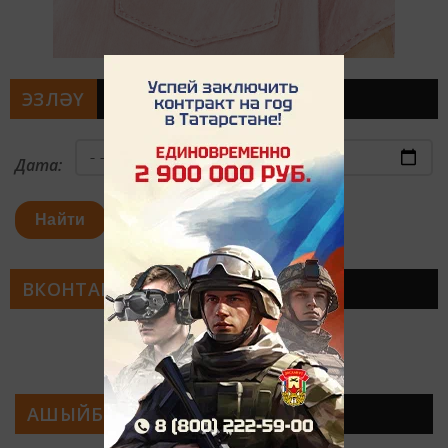
ЭЗЛӘҮ
Дата:
Найти
ВКОНТАКТЕ
АШЫЙБЫЗМЫ?