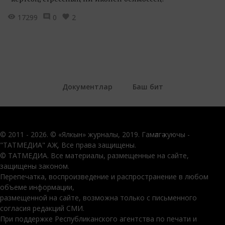
17299
0
2
Документлар
Баш бит
© 2011 - 2026. © «Ялкын» журналы, 2019. Гамәлгә куючы -
"ТАТМЕДИА" АҖ. Все права защищены.
© ТАТМЕДИА. Все материалы, размещенные на сайте,
защищены законом.
Перепечатка, воспроизведение и распространение в любом
объеме информации,
размещенной на сайте, возможна только с письменного
согласия редакций СМИ.
При поддержке Республиканского агентства по печати и