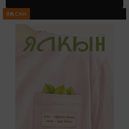
ЯҢА САН