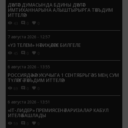
ДӘҮЛӘТ ДУМАСЫНДА БДИНЫ ДӘҮЛӘТ
ИМТИХАННАРЫНА АЛЫШТЫРЫРГА ТӘКЪДИМ
ИТТЕЛӘР
43
0
0
7 августа 2026 - 12:57
«ҮЗ ТЕЛЕМ» НӘТИҖӘЛӘРЕ БИЛГЕЛЕ
45
0
0
6 августа 2026 - 13:55
РОССИЯДӘ ҺӘР УКУЧЫГА 1 СЕНТЯБРЬГӘ 15 МЕҢ СУМ
ТҮЛӘРГӘ ТӘКЪДИМ ИТТЕЛӘР
69
0
0
6 августа 2026 - 13:51
«IT-ЛИДЕР» ПРЕМИЯСЕНӘ ГАРИЗАЛАР КАБУЛ
ИТЕЛӘ БАШЛАДЫ
59
0
0