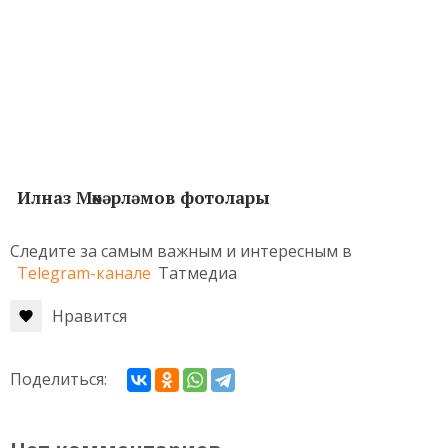
Илназ Мөхәрләмов фотолары
Следите за самым важным и интересным в
Telegram-канале
Татмедиа
Нравится
Поделиться: