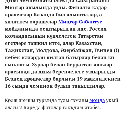
Дөнья чемпионаты быел да Саба районы
Миңгәр авылында узды. Финалга кадәр
көрәшчеләр Казанда бил алыштылар, ә
хәлиткеч очрашулар
Миңгәр Сабантуе
мәйданында оештырылган иде. Россия
командасының күпчелеген Татарстан
егетләре тәшкил итте, алар Казахстан,
Таҗикстан, Молдова, Әзербайҗан, Гвинея (!)
кебек илләрдән килгән батырлар белән көч
сынашты. Зурлар белән беррәттән яшьләр
арасында да дөнья беренчелеге уздырылды.
Безнең көрәшчеләр барлыгы 19 мөмкинлекнең
16 сында чемпион булып танылдылар.
Көрәш ярышы турында тулы язманы
монда
укый
аласыз! Биредә фотолар тәкъдим итәбез.