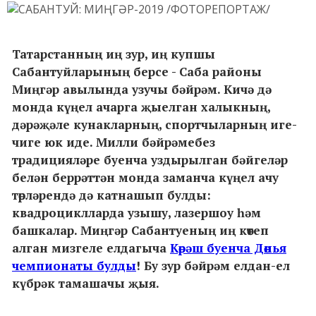
Татарстанның иң зур, иң купшы
Сабантуйларының берсе - Саба районы
Миңгәр авылында узучы бәйрәм. Кичә дә
монда күңел ачарга җыелган халыкның,
дәрәҗәле кунакларның, спортчыларның иге-
чиге юк иде. Милли бәйрәмебез
традицияләре буенча уздырылган бәйгеләр
белән беррәттән монда заманча күңел ачу
төрләрендә дә катнашып булды:
квадроциклларда узышу, лазершоу һәм
башкалар. Миңгәр Сабантуеның иң көтеп
алган мизгеле елдагыча
Көрәш буенча Дөнья
чемпионаты булды
! Бу зур бәйрәм елдан-ел
күбрәк тамашачы җыя.