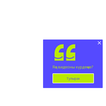
Яңа видеоны күрдеңме?
Тулырак