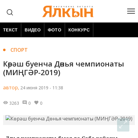
ТЕКСТ
ВИДЕО
ФОТО
КОНКУРС
СПОРТ
Көрәш буенча Дөнья чемпионаты
(МИҢГӘР-2019)
автор,
24 июня 2019 - 11:38
3263
0
0