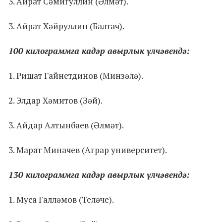
3. Айрат Сәмигуллин (Әлмәт).
3. Айрат Хәйруллин (Балтач).
100 килограммга кадәр авырлык үлчәвендә:
1. Ришат Гайнетдинов (Минзәлә).
2. Элдар Хәмитов (Зәй).
3. Айдар Алтынбаев (Әлмәт).
3. Марат Миначев (Аграр университет).
130 килограммга кадәр авырлык үлчәвендә:
1. Муса Галләмов (Теләче).