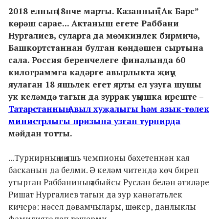
2018 елның 18нче марты. Казанның “Ак Барс”
көрәш сарае... Актаныш егете Раббани
Нургалиев, суларга да мөмкинлек бирмичә,
Башкортстаннан булган көндәшен сыртына
сала. Россия беренчелеге финалында 60
килограммга кадәрге авырлыкта җиңү
яулаган 18 яшьлек егет ярты ел узуга шушы
ук келәмдә тагын да зуррак уңышка иреште –
Татарстанның Авыл хуҗалыгы һәм азык-төлек
министрлыгы призына узган турнирда
мәйдан тотты.
...Турнирның иң яшь чемпионы бәхетеннән кая
басканын да белми. Ә келәм читендә көч биреп
утырган Раббаниның абыйсы Руслан белән әтиләре
Ришат Нургалиев тагын да зур канәгатьлек
кичерә: нәсел дәвамчылары, шөкер, данлыклы
фамилиягә тап төшерми...