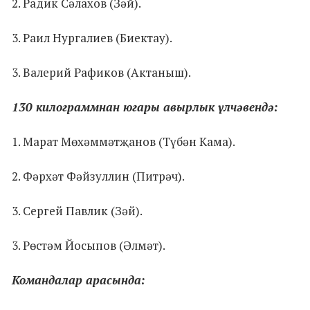
2. Радик Сәлахов (Зәй).
3. Раил Нургалиев (Биектау).
3. Валерий Рафиков (Актаныш).
130 килограммнан югары авырлык үлчәвендә:
1. Марат Мөхәммәтҗанов (Түбән Кама).
2. Фәрхәт Фәйзуллин (Питрәч).
3. Сергей Павлик (Зәй).
3. Рөстәм Йосыпов (Әлмәт).
Командалар арасында: