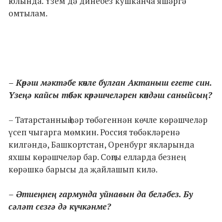
юлында. Үзем дә динебез кушканча яшәргә
омтылам.
– Көрәш мәктәбе көчле булган Актаныш егете син.
Үзеңә кайсы төбәк көрәшчеләрен көндәш саныйсың?
– Татарстанның һәр төбәгеннән көчле көрәшчеләр
үсеп чыгарга мөмкин. Россия төбәкләренә
килгәндә, Башкортстан, Оренбург якларында
яхшы көрәшчеләр бар. Соңгы елларда безнең
көрәшкә барысы да җайлашып килә.
– Әтиеңнең гармунда уйнавын да беләбез. Бу
сәләт сезгә дә күчкәнме?