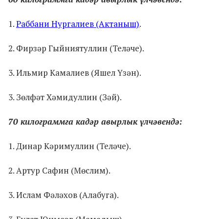
1.
Раббани Нургалиев (Актаныш)
.
2. Фирзәр Гыйниятуллин (Теләче).
3. Ильмир Камалиев (Яшел Үзән).
3. Зөлфәт Хәмидуллин (Зәй).
70 килограммга кадәр авырлык үлчәвендә:
1. Динар Кәримуллин (Теләче).
2. Артур Сафин (Мөслим).
3. Ислам Фәләхов (Алабуга).