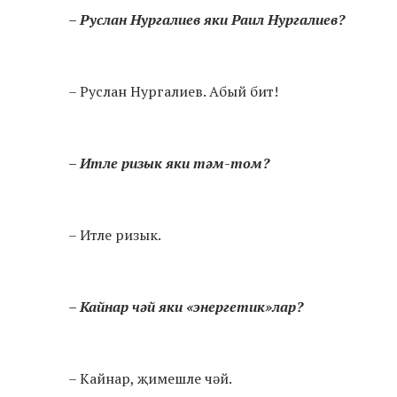
– Руслан Нургалиев яки Раил Нургалиев?
– Руслан Нургалиев. Абый бит!
– Итле ризык яки тәм-том?
– Итле ризык.
– Кайнар чәй яки «энергетик»лар?
– Кайнар, җимешле чәй.