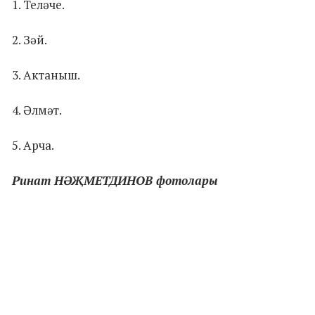
1. Теләче.
2. Зәй.
3. Актаныш.
4. Әлмәт.
5. Арча.
Ринат НӘҖМЕТДИНОВ фотолары