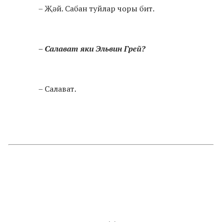
– Җәй. Сабан туйлар чоры бит.
– Салават яки Эльвин Грей?
– Салават.