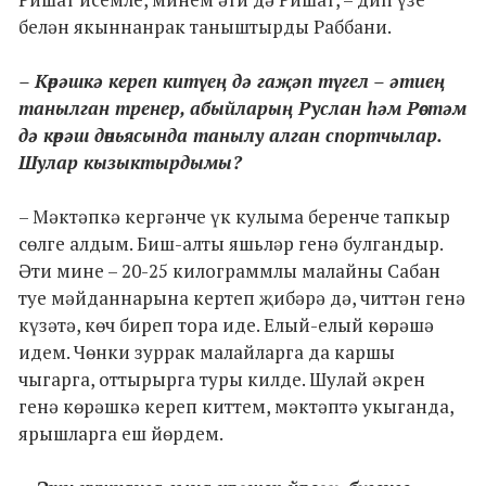
белән якыннанрак таныштырды Раббани.
– Көрәшкә кереп китүең дә гаҗәп түгел – әтиең
танылган тренер, абыйларың Руслан һәм Рөстәм
дә көрәш дөньясында танылу алган спортчылар.
Шулар кызыктырдымы?
– Мәктәпкә кергәнче үк кулыма беренче тапкыр
сөлге алдым. Биш-алты яшьләр генә булгандыр.
Әти мине – 20-25 килограммлы малайны Сабан
туе мәйданнарына кертеп җибәрә дә, читтән генә
күзәтә, көч биреп тора иде. Елый-елый көрәшә
идем. Чөнки зуррак малайларга да каршы
чыгарга, оттырырга туры килде. Шулай әкрен
генә көрәшкә кереп киттем, мәктәптә укыганда,
ярышларга еш йөрдем.