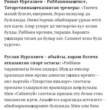
Ришат Нургалиев – Раббаниның әтисе,
Татарстанның атказанган тренеры:
«Төпчек
малай булгач, яшермим, бераз яклаулар да
булгалады. Әмма һәрчак абыйларын үрнәк итеп
куя идем. Алар үзләре дә энеләренә күз-колак
булды. Раббани иренми, тырыша. Көрәштә
уңышлары тагын да булыр әле. Сәламәт кенә була
күрсен».
Руслан Нургалиев – абыйсы, көрәш буенча
атказанган спорт остасы:
«Раббани
тырышлыгы белән алдыра. Шуңа да яшьләр
арасында мин ирешә алмаган уңышка иреште –
ике мәртәбә «Татарстан яшьләре» газетасы
призына уздырылган ярышларда җиңү яулады.
Мин «Сабантуй» газетасы призын оту белән генә
чикләнгән идем. Аның безгә караганда өстенлеге –
абыйларының көрәшче булуында. Мин олы бала