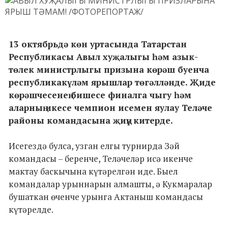
13 октябрьдә көн уртасында Татарстан
Республикасы Авыл хуҗалыгы һәм азык-
төлек министрлыгы призына көрәш буенча
республикакүләм ярышлар төгәлләнде. Җиде
көрәшчесенең бишесе финалга чыгу һәм
аларның икесе чемпион исемен яулау Теләче
районы командасына җиңү китерде.
Исегездә булса, узган елгы турнирда Зәй
командасы – беренче, Теләчеләр исә икенче
мактау баскычына күтәрелгән иде. Быел
командалар урыннарын алмашты, ә Кукмаралар
бушаткан өченче урынга Актаныш командасы
күтәрелде.