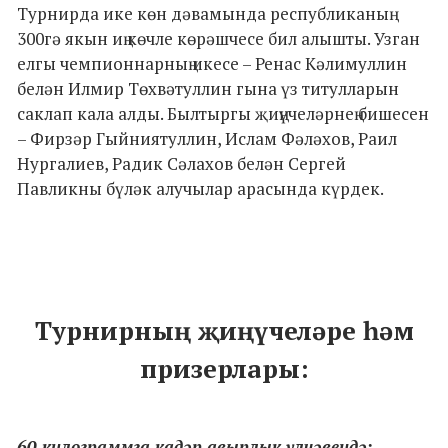
Турнирда ике көн дәвамында республиканың
300гә якын иң көчле көрәшчесе бил алышты. Узган
елгы чемпионнарның икесе – Ренас Кәлимуллин
белән Илмир Төхвәтуллин гына үз титулларын
саклап кала алды. Былтыргы җиңүчеләрнең бишесен
– Фирзәр Гыйниятуллин, Ислам Фәләхов, Раил
Нургалиев, Радик Сәлахов белән Сергей
Павликны бүләк алучылар арасында күрдек.
Турнирның җиңүчеләре һәм
призерлары:
60 килограммга кадәр авырлык үлчәвендә: