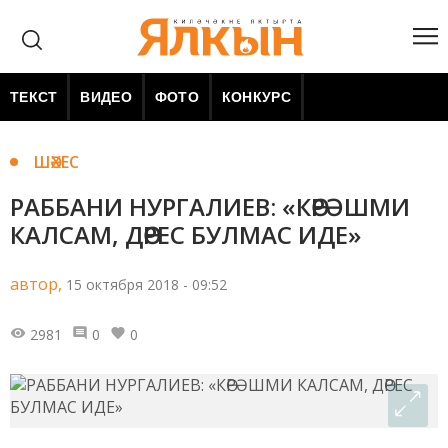
ТЕКСТ
ВИДЕО
ФОТО
КОНКУРС
ШӘХЕС
РАББАНИ НУРГАЛИЕВ: «КӨРӘШМИ
КАЛСАМ, ДӨРЕС БУЛМАС ИДЕ»
автор,
15 октября 2018 - 09:52
2981
0
0