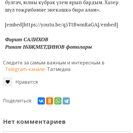
булгач, юлны күбрәк үзем ярып бардым. Хәзер
шул тәҗрибәмне энекәшкә бирә алам».
[embed]https://youtu.be/q5TtBwmRaGA[/embed]
Фәрит САЛИХОВ
Ринат НӘҖМЕТДИНОВ фотолары
Следите за самым важным и интересным в
Telegram-канале
Татмедиа
Нравится
Поделиться:
Нет комментариев