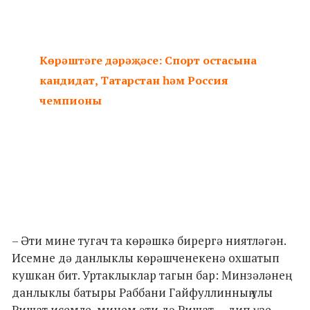
Көрәштәге дәрәҗәсе: Спорт остасына
кандидат, Татарстан һәм Россия
чемпионы
– Әти мине тугач та көрәшкә бирергә ниятләгән.
Исемне дә данлыклы көрәшченекенә охшатып
кушкан бит. Уртаклыклар тагын бар: Минзәләнең
данлыклы батыры Раббани Гайфуллинның улы
Ришат исемле, минем әти дә Ришат, – дип үзе