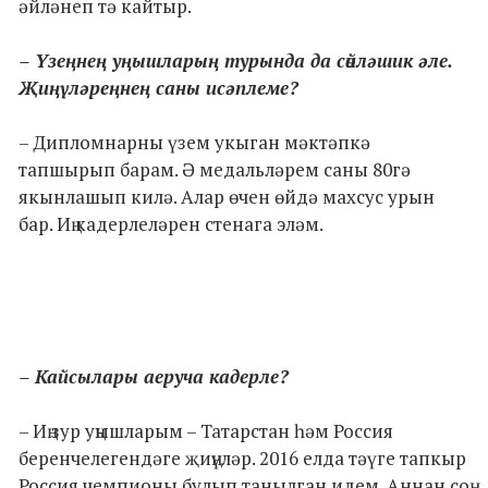
әйләнеп тә кайтыр.
– Үзеңнең уңышларың турында да сөйләшик әле.
Җиңүләреңнең саны исәплеме?
– Дипломнарны үзем укыган мәктәпкә
тапшырып барам. Ә медальләрем саны 80гә
якынлашып килә. Алар өчен өйдә махсус урын
бар. Иң кадерлеләрен стенага эләм.
– Кайсылары аеруча кадерле?
– Иң зур уңышларым – Татарстан һәм Россия
беренчелегендәге җиңүләр. 2016 елда тәүге тапкыр
Россия чемпионы булып танылган идем. Аннан соң