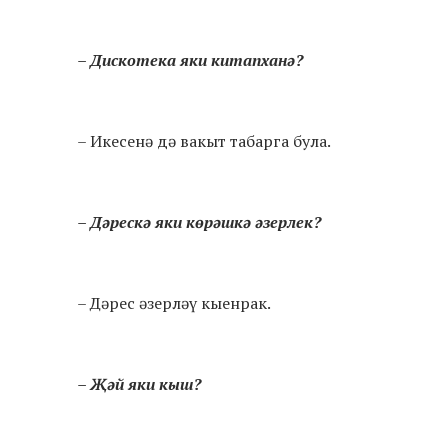
– Дискотека яки китапханә?
– Икесенә дә вакыт табарга була.
– Дәрескә яки көрәшкә әзерлек?
– Дәрес әзерләү кыенрак.
– Җәй яки кыш?