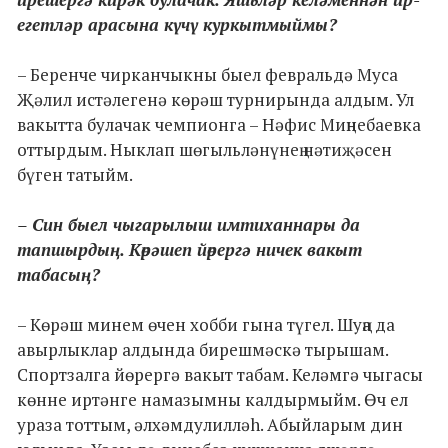
егетләр арасына күчү куркытмыймы?
– Беренче чирканчыкны быел февральдә Муса
Җәлил истәлегенә көрәш турнирында алдым. Ул
вакытта булачак чемпионга – Нәфис Миңнебаевка
оттырдым. Ныклап шөгыльләнүнең нәтиҗәсен
бүген татыйм.
– Син быел чыгарылыш имтиханнары да
тапшырдың. Көрәшеп йөрергә ничек вакыт
табасың?
– Көрәш минем өчен хобби гына түгел. Шуңа да
авырлыклар алдында бирешмәскә тырышам.
Спортзалга йөрергә вакыт табам. Келәмгә чыгасы
көнне иртәнге намазымны калдырмыйм. Өч ел
ураза тоттым, әлхәмдулилләh. Абыйларым дин