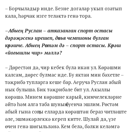
– Борчыладыр инде. Безне догалар укып озатып
кала, һәрчак изге теләктә генә тора.
–Абыең Руслан – атказанган спорт остасы
дәрәҗәсенә ирешеп, дөнья чемпионы булган
көрәшче. Абыең Рөстәм дә – спорт остасы. Көрәш
«йогышлы чир» мәллә?
– Дөрестән дә, чир кебек була икән ул. Көрәшми
калсам, дөрес булмас иде. Бу яктан мин бәхетле –
тәҗрибә тупларга кеше бар. Аеруча Руслан абый
нык булыша. Бик тәҗрибәле бит ул. Акыллы
көрәшә. Минем көрәшне карый, кимчелекләрне
әйтә һәм алга таба шуның буенча эшлим. Рөстәм
абый гына соңгы елларда көрәштән бераз читләште
әле, эшмәкәрлеккә кереп китте. Шулай да, үзе
өчен генә шөгыльләнә. Кем белә, бәлки келәмгә