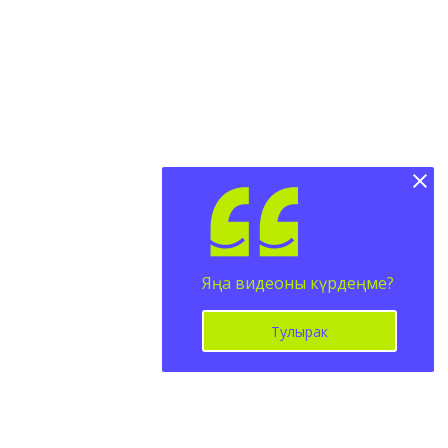
Яңа видеоны күрдеңме?
Тулырак