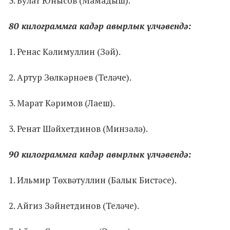
3. Булат Юнысов (Мамадыш).
80 килограммга кадәр авырлык үлчәвендә:
1. Ренас Кәлимуллин (Зәй).
2. Артур Зөлкәрнәев (Теләче).
3. Марат Кәримов (Лаеш).
3. Ренат Шәйхетдинов (Минзәлә).
90 килограммга кадәр авырлык үлчәвендә:
1. Ильмир Төхвәтуллин (Балык Бистәсе).
2. Айгиз Зәйнетдинов (Теләче).