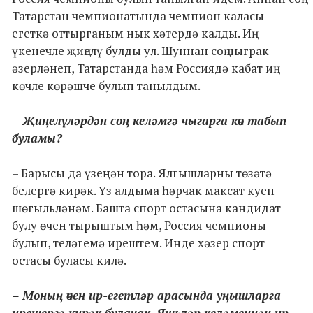
Татарстан чемпионатында чемпион каласы
егеткә оттырганым нык хәтердә калды. Иң
үкенечле җиңелү булды ул. Шуннан соң ныграк
әзерләнеп, Татарстанда һәм Россиядә кабат иң
көчле көрәшче булып танылдым.
– Җиңелүләрдән соң келәмгә чыгарга көч табып
буламы?
– Барысы да үзеңнән тора. Ялгышларны төзәтә
белергә кирәк. Үз алдыма һәрчак максат куеп
шөгыльләнәм. Башта спорт остасына кандидат
булу өчен тырыштым һәм, Россия чемпионы
булып, теләгемә ирештем. Инде хәзер спорт
остасы буласы килә.
– Моның өчен ир-егетләр арасында уңышларга
ирешергә кирәк булачак. Яшьләр келәменнән ир-