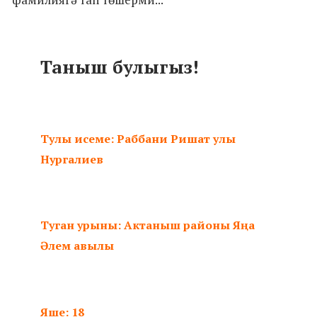
Таныш булыгыз!
Тулы исеме: Раббани Ришат улы
Нургалиев
Туган урыны: Актаныш районы Яңа
Әлем авылы
Яше: 18