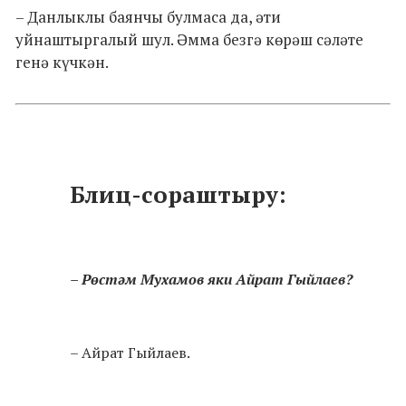
– Данлыклы баянчы булмаса да, әти
уйнаштыргалый шул. Әмма безгә көрәш сәләте
генә күчкән.
Блиц-сораштыру:
– Рөстәм Мухамов яки Айрат Гыйлаев?
– Айрат Гыйлаев.