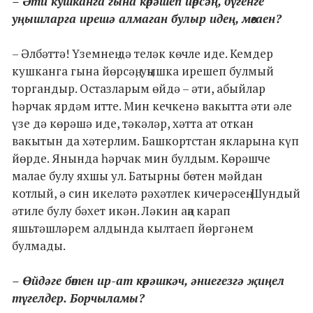
– Әти кушканга гына көрәшеп йөрсәң, бүгенге
уңышларга ирешә алмаган булыр идең, мөгаен?
– Әлбәттә! Үземнең дә теләк көчле иде. Кемдер
кушканга гына йөрсәң, уңышка ирешеп булмый
торгандыр. Остазларым өйдә – әти, абыйлар
һәрчак ярдәм итте. Мин кечкенә вакытта әти әле
үзе дә көрәшә иде, тәкәләр, хәтта ат откан
вакытын да хәтерлим. Башкортстан якларына күп
йөрде. Янында һәрчак мин булдым. Көрәшче
малае булу яхшы ул. Батырны бөтен мәйдан
котлый, ә син икеләтә рәхәтлек кичерәсең. Шундый
әтиле булу бәхет икән. Ләкин аңа карап
яшьтәшләрем алдында кылтаеп йөргәнем
булмады.
– Өйдәге бөтен ир-ат көрәшкәч, әниегезгә җиңел
түгелдер. Борчыламы?