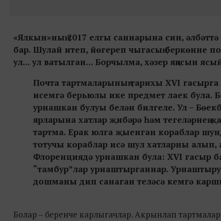
«Ялкын»ның 2017 елгы саннарына син, әлбәттә 
бар. Шулай итеп, йөгереп чыгасың беркөнне п
ул... ул ватылган... Борчылма, хәзер яңасын ясы
Почта тартмаларының тарихы XVI гасырга
исемгә берьюлы ике предмет лаек була. 
урнашкан булуы белән билгеле. Ул – Бөе
ярларына хатлар җибәрә һәм тегеләрнең 
тартма. Ерак юлга җыенган кораблар шун
тотучы кораблар исә шул хатларны алып,
Флоренциядә урнашкан була: XVI гасыр б
“тамбур”лар урнаштырганнар. Урнаштырун
дошманы дип санаган теләсә кемгә карш
Болар – беренче карлыгачлар. Акрынлап тартмалар б