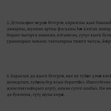
5. Детальләрне әзерләп бетергәч, каркасны җыя башлы
диварны, шуннан арткы фасадны һәм калган диварны
борып чыгарга ашыкма, ялгышсаң, сүтүе кыен бул
урыннарын чамала: такталарны тишеп чыгуы, йә яр
6. Барысын да җыеп бетергәч, ике як түбәне үлчәп ки
шомартып, түбәнең бер ягын беркетәбез. Ишегебезн
җиңелчә генә борып керт), аннан сүтеп алабыз. Ни ө
да буялачак, сүтү шуңа кирәк.