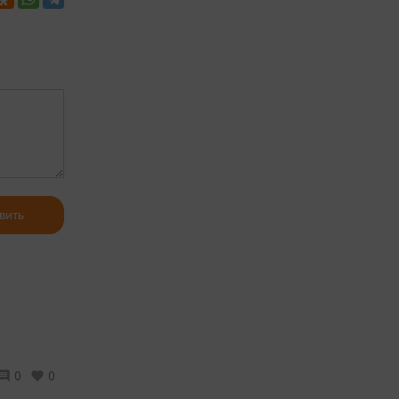
вить
0
0