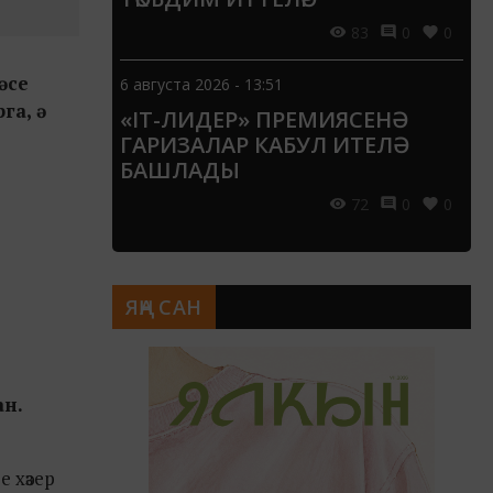
83
0
0
әсе
6 августа 2026 - 13:51
га, ә
«IT-ЛИДЕР» ПРЕМИЯСЕНӘ
ГАРИЗАЛАР КАБУЛ ИТЕЛӘ
БАШЛАДЫ
72
0
0
ЯҢА САН
ан.
 хәзер