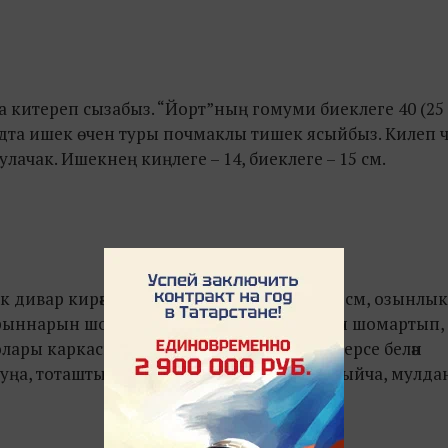
а китереп сызабыз. “Йорт”ның гомуми биеклеге 40 (25 
асадта ишек өчен туры почмаклы тишек ясыйбыз. Килеп
лачак. Ишекнең киңлеге – 14, биеклеге – 15 см.
н-як дивар кирәк. Диварларның биеклеге – 25 см, озынлы
н урыннарын шомарткыч кәгазь (шкурка) белән шомартып,
олары каркасны җыю һәм детальләрне бер-берсе белән
 шуңа, тоташтыру җайланмаларын кызганмыйча, мулда