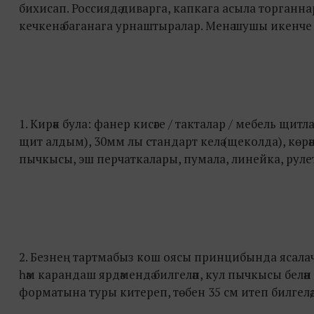
бихисап. Россиядә диварга, капкага асыла торга
кечкенә баганага урнаштыралар. Менә шушы икенче 
1. Кирәк була: фанер кисәге / такталар / мебель щ
щит алдым), 30мм лы стандарт келә (щеколда), көрән
пычкысы, эш перчаткалары, пумала, линейка, рулет
2. Безнең тартмабыз кош оясы принцибында ясалач
һәм карандаш ярдәмендә билгеләп, кул пычкысы белә
форматына туры китереп, төбен 35 см итеп билгелә