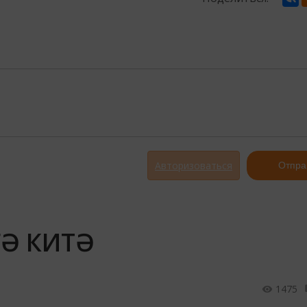
Авторизоваться
Отпра
ГӘ КИТӘ
1475