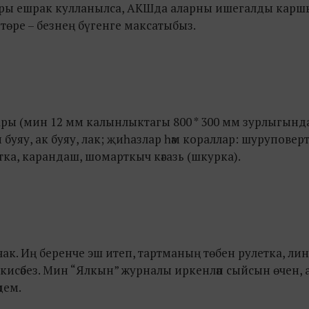
ннары ешрак кулланылса, АКШда аларны ишегалды кар
төре – безнең бүгенге максатыбыз.
итлары (мин 12 мм калынлыктагы 800 * 300 мм зурлыгынд
 буяу, ак буяу, лак; җиһазлар һәм кораллар: шуруповерт
ка, карандаш, шомарткыч кәгазь (шкурка).
ак. Иң беренче эш итеп, тартманың төбен рулетка, ли
н кисәбез. Мин “Ялкын” журналы иркенләп сыйсын өчен,
дем.