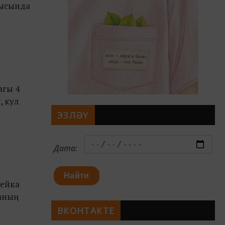
шысында
агы 4
, кул
ЭЗЛӘҮ
Дата:
Найти
нейка
 аның
ВКОНТАКТЕ