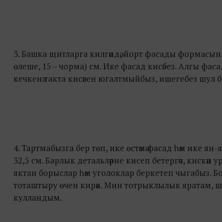
3. Башка щитларга килгәндә, йорт фасады формасын
өлеше, 15 – чорма) см. Ике фасад кисәбез. Алгы ф
кечкенә такта кисәген югалтмыйбыз, ишегебез шул бу
4. Тартмабызга бер төп, ике өстәмә фасад һәм ике я
32,5 см. Барлык детальләрне кисеп бетергәч, кискә
яктан борыслар һәм уголоклар беркетеп чыгабыз. Б
тоташтыру өчен кирәк. Мин тотрыклылык яратам,
кулландым.