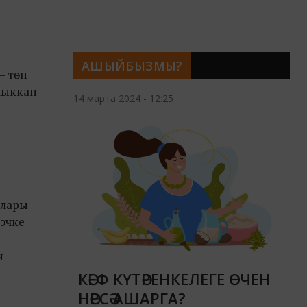
АШЫЙБЫЗМЫ?
– төп
 чыккан
14 марта 2024 - 12:25
клары
 эчке
н
КӘЕФ КҮТӘРЕНКЕЛЕГЕ ӨЧЕН
НӘРСӘ АШАРГА?