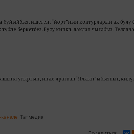
елән буйыйбыз, ишеген, “йорт”ның контурларын ак буяу б
бәне беркетәбез. Буяу кипкәч, лаклап чыгабыз. Теләгәнчә б
на башына утыртып, инде яраткан“Ялкын”ыбызның килү
-канале
Татмедиа
Поделиться: