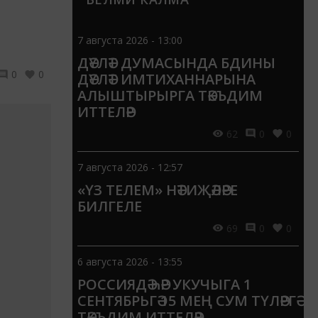
7 августа 2026 - 13:00
ДӘҮЛӘТ ДУМАСЫНДА БДИНЫ
0
0
ДӘҮЛӘТ ИМТИХАННАРЫНА
АЛЫШТЫРЫРГА ТӘКЪДИМ
ИТТЕЛӘР
62
0
0
7 августа 2026 - 12:57
«ҮЗ ТЕЛЕМ» НӘТИҖӘЛӘРЕ
БИЛГЕЛЕ
69
0
0
6 августа 2026 - 13:55
РОССИЯДӘ ҺӘР УКУЧЫГА 1
СЕНТЯБРЬГӘ 15 МЕҢ СУМ ТҮЛӘРГӘ
ТӘКЪДИМ ИТТЕЛӘР