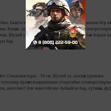
йбыз. Башта төпкә алгы фасадны беркетәбез, аннан бер я
. Киңәш: детальләрне беркеткәндә, барлык саморезлар
ачак. Шулай ук саморезларның озынлыгын һәм борып к
уы бар.
сәбез. Озынлыклары – 39 см. Шулай ук, кискән урынны
е тупсалар ярдәмендә урынына утыртабыз (саморезларн
чен, дисезме? Әле ишегебезне буйыйсы бар, сүтмәсәк, ф