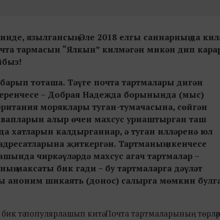
инде, язылгансың. Әле 2018 елгы саннарның да кил
очта тармасын “Ялкын” килмәгән микән дип карар
йбыз!
 барып тоташа. Тәүге почта тартмалары дигән
Беренчесе – Добрая Надежда борынында (мыс)
кбритания моряклары туган-тумачасына, сөйгән
җавапларын алыр өчен махсус урнаштырган таш
да хатларын калдырганнар, ә туган илләренә юл
 адресатларына җиткергән. Тартманың икенчесе
ашында чиркәүләрдә махсус агач тартмалар –
ың максаты бик гади – бу тартмаларга дәүләт
ы аноним шикаять (донос) салырга мөмкин булг
ик тә популярлашып китә. Почта тартмаларының төрләре