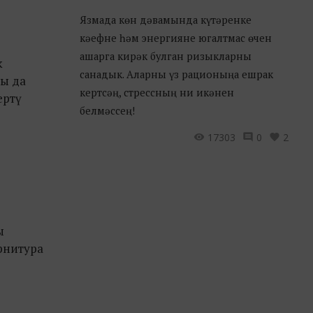
Язмада көн дәвамында күтәренке
кәефне һәм энергияне югалтмас өчен
ашарга кирәк булган ризыкларны
к
санадык. Аларны үз рационыңа ешрак
ны да
кертсәң, стрессның ни икәнен
ертү
белмәссең!
17303
0
2
ы
урнитура