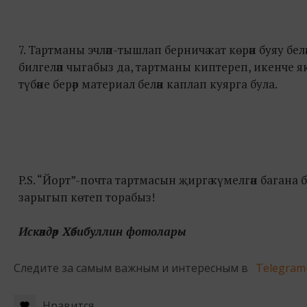
7. Тартманы эчләп-тышлап берничә кат көрән буяу б
билгеләп чыгабыз да, тартманы киптереп, икенче як тү
түбәне берәр материал белән каплап куярга була.
P.S. “Йорт”-почта тартмасын җиргә күмелгән бага
зарыгып көтеп торабыз!
Искәндәр Хәбибуллин фотолары
Следите за самым важным и интересным в
Telegram
Нравится