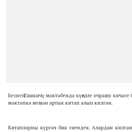
Безнең Ташкичү мәктәбендә күңелле очрашу кичәсе
мәктәпкә меңнән артык китап алып килгән.
Китапларны күргәч бик сөендек. Алардан килгән