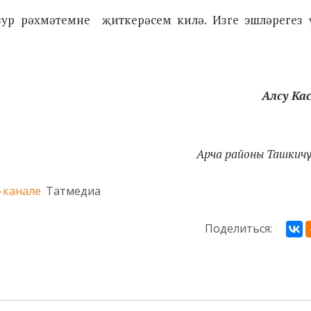
ур рәхмәтемне җиткерәсем килә. Изге эшләрегез ү
Алсу Ка
Арча районы Ташкичү
-канале
Татмедиа
Поделиться: