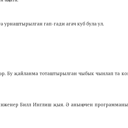
гә урнаштырылган гап-гади агач куб була ул.
ләр. Бу җайланма тоташтырылган чыбык чынлап та к
 инженер Билл Инглиш җыя. Ә аның өчен программан