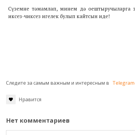
Сүземне тәмамлап, минем дә оештыручыларга з
иксез-чиксез игелек булып кайтсын иде!
Следите за самым важным и интересным в
Telegram
Нравится
Нет комментариев