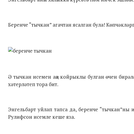
Беренче “тычкан” агачтан ясалган була! Көпчәкләр
Ә тычкан исемен аңа койрыклы булган өчен бирә
хәтерләтеп тора бит.
Энгельбарт уйлап тапса да, беренче “тычкан”ны
Рулифсон исемле кеше яза.