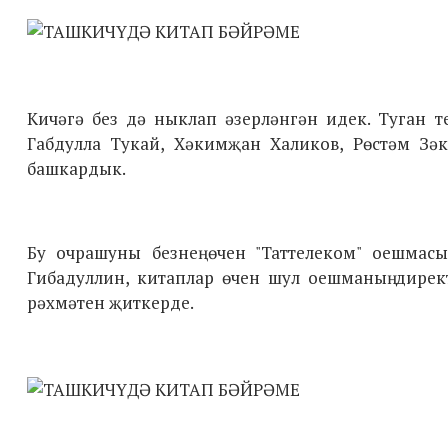
Кичәгә без дә ныклап әзерләнгән идек. Туган т
Габдулла Тукай, Хәкимҗан Халиков, Рөстәм 
башкардык.
Бу очрашуны безнең өчен "Таттелеком" оешмас
Гибадуллин, китаплар өчен шул оешманың дирек
рәхмәтен җиткерде.