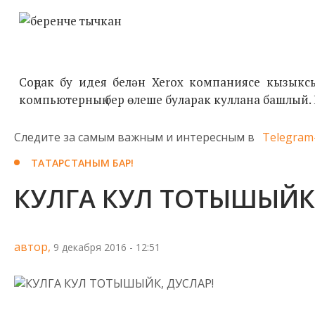
Соңрак бу идея белән Xerox компаниясе кызык
компьютерның бер өлеше буларак куллана башлый.
Следите за самым важным и интересным в
Telegram
ТАТАРСТАНЫМ БАР!
КУЛГА КУЛ ТОТЫШЫЙК,
автор,
9 декабря 2016 - 12:51