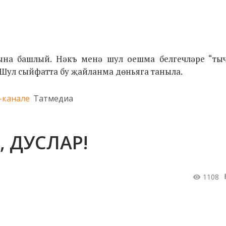
сына башлый. Нәкъ менә шул оешма белгечләре “ты
 Шул сыйфатта бу җайланма дөньяга таныла.
-канале
Татмедиа
 ДУСЛАР!
1108