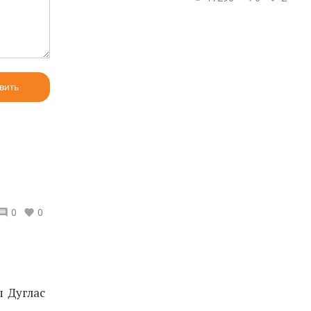
вить
0
0
ы Дуглас