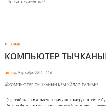
АЧЫШ
КОМПЬЮТЕР ТЫЧКАНЫН
автор,
9 декабря 2016 - 20:01
9 декабрь – компьютер тычканының туган көне б
Энгельбарт аны халыкка күрсәтә һәм ничек эшләвен