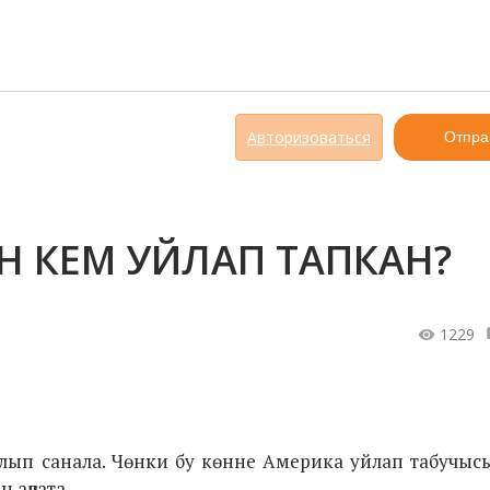
Авторизоваться
Отпра
 КЕМ УЙЛАП ТАПКАН?
1229
улып санала. Чөнки бу көнне Америка уйлап табучыс
 аңлата.