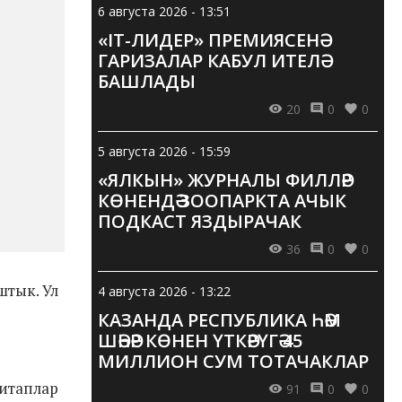
6 августа 2026 - 13:51
«IT-ЛИДЕР» ПРЕМИЯСЕНӘ
ГАРИЗАЛАР КАБУЛ ИТЕЛӘ
БАШЛАДЫ
20
0
0
5 августа 2026 - 15:59
«ЯЛКЫН» ЖУРНАЛЫ ФИЛЛӘР
КӨНЕНДӘ ЗООПАРКТА АЧЫК
ПОДКАСТ ЯЗДЫРАЧАК
36
0
0
штык. Ул
4 августа 2026 - 13:22
КАЗАНДА РЕСПУБЛИКА ҺӘМ
ШӘҺӘР КӨНЕН ҮТКӘРҮГӘ 45
МИЛЛИОН СУМ ТОТАЧАКЛАР
итаплар
91
0
0