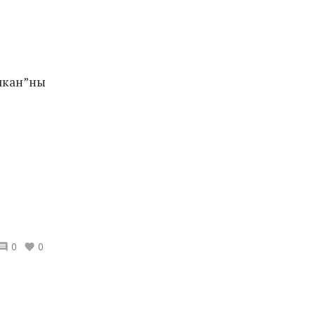
чкан”ны
0
0