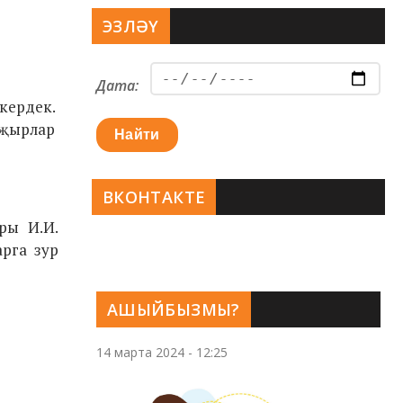
ЭЗЛӘҮ
Дата:
ткердек.
 җырлар
Найти
ВКОНТАКТЕ
ры И.И.
рга зур
АШЫЙБЫЗМЫ?
14 марта 2024 - 12:25