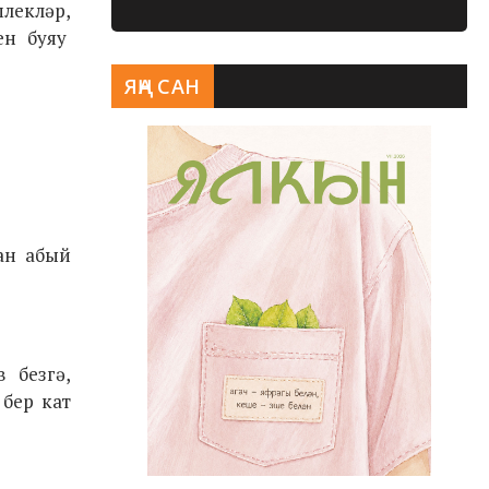
лекләр,
ен буяу
ЯҢА САН
ан абый
 безгә,
бер кат