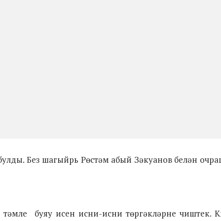
 булды. Без шагыйрь Рөстәм абый Зәкуанов белән очра
 тәмле буяу исен исни-исни төргәкләрне чиштек. К