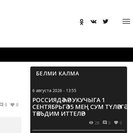
БЕЛМИ КАЛМА
6 августа 2026 - 13:55
РОССИЯДӘ ҺӘР УКУЧЫГА 1
0
0
СЕНТЯБРЬГӘ 15 МЕҢ СУМ ТҮЛӘРГӘ
ТӘКЪДИМ ИТТЕЛӘР
28
0
0