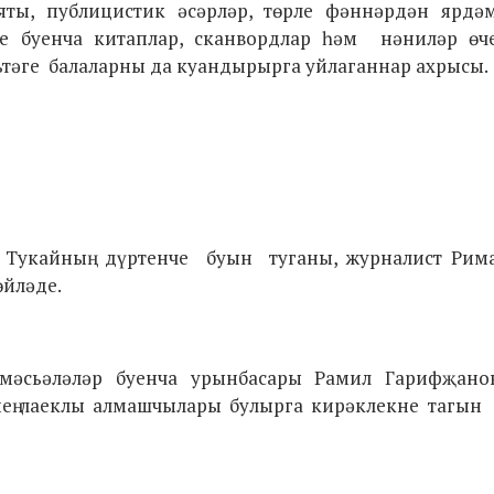
ияты, публицистик әсәрләр, төрле фәннәрдән ярдәм
әре буенча китаплар, сканвордлар һәм нәниләр өч
шьтәге балаларны да куандырырга уйлаганнар ахрысы.
а Тукайның дүртенче буын туганы, журналист Рим
өйләде.
мәсьәләләр буенча урынбасары Рамил Гарифҗанов
нең лаеклы алмашчылары булырга кирәклекне тагын 