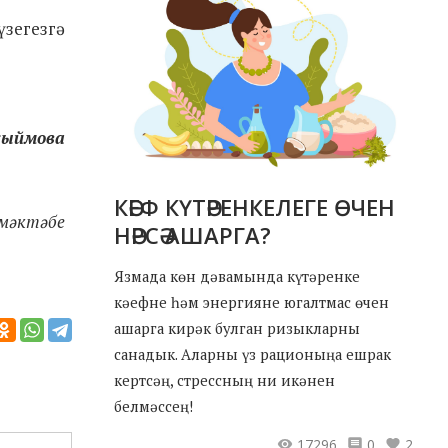
зегезгә
сыймова
КӘЕФ КҮТӘРЕНКЕЛЕГЕ ӨЧЕН
 мәктәбе
НӘРСӘ АШАРГА?
Язмада көн дәвамында күтәренке
кәефне һәм энергияне югалтмас өчен
ашарга кирәк булган ризыкларны
санадык. Аларны үз рационыңа ешрак
кертсәң, стрессның ни икәнен
белмәссең!
17296
0
2