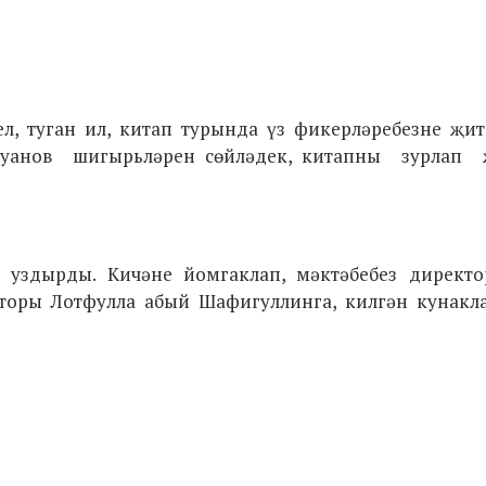
ел, туган ил, китап турында үз фикерләребезне җи
Зәкуанов шигырьләрен сөйләдек, китапны зурлап
ы уздырды. Кичәне йомгаклап, мәктәбебез директо
торы Лотфулла абый Шафигуллинга, килгән кунакла