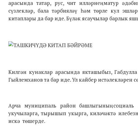
арасында татар, рус, чит илләрнең матур әдәб
сүзлекләр, бала тәрбияләү һәм төрле кул эшл
китаплары да бар иде. Бүләк ясаучылар барлык я
Килгән кунаклар арасында якташыбыз, Габдулл
Гыйлемханов та бар иде. Ул кайбер истәлекләрен с
Арча муниципаль район башлыгының социаль 
укучыларга, тырышып укырга, киләчәктә илебез
искә төшерде.