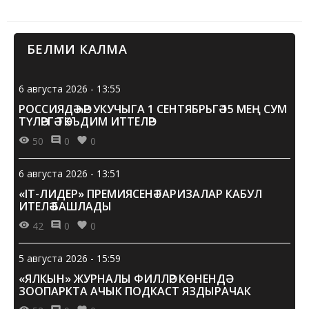
Кеше фикере
БЕЛМИ КАЛМА
18-30 яшьләрдә без бик күп вакытыбызны кемгәдер
ошар һәм охшар, кемгәдер ярар өчен әрәм итәбез. “Безнең
т...
6 августа 2026 - 13:55
РОССИЯДӘ ҺӘР УКУЧЫГА 1 СЕНТЯБРЬГӘ 15 МЕҢ СУМ
ТҮЛӘРГӘ ТӘКЪДИМ ИТТЕЛӘР
50
0
0
6 августа 2026 - 13:51
«IT-ЛИДЕР» ПРЕМИЯСЕНӘ ГАРИЗАЛАР КАБУЛ
ИТЕЛӘ БАШЛАДЫ
42
0
0
5 августа 2026 - 15:59
«ЯЛКЫН» ЖУРНАЛЫ ФИЛЛӘР КӨНЕНДӘ
ЗООПАРКТА АЧЫК ПОДКАСТ ЯЗДЫРАЧАК