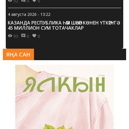
52
0
0
4 августа 2026 - 13:22
КАЗАНДА РЕСПУБЛИКА ҺӘМ ШӘҺӘР КӨНЕН ҮТКӘРҮГӘ
45 МИЛЛИОН СУМ ТОТАЧАКЛАР
93
0
0
ЯҢА САН