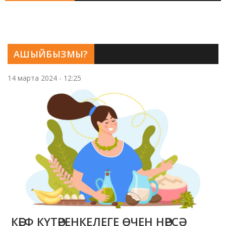
АШЫЙБЫЗМЫ?
14 марта 2024 - 12:25
КӘЕФ КҮТӘРЕНКЕЛЕГЕ ӨЧЕН НӘРСӘ