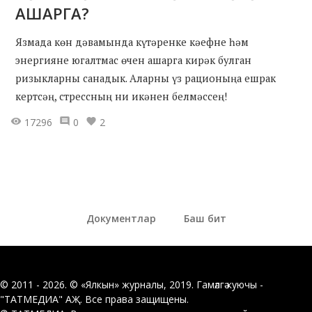
АШАРГА?
Язмада көн дәвамында күтәренке кәефне һәм
энергияне югалтмас өчен ашарга кирәк булган
ризыкларны санадык. Аларны үз рационыңа ешрак
кертсәң, стрессның ни икәнен белмәссең!
17296
0
2
Документлар
Баш бит
© 2011 - 2026. © «Ялкын» журналы, 2019. Гамәлгә куючы -
"ТАТМЕДИА" АҖ. Все права защищены.