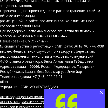
© ТАТМЕДИА. Все материалы, размещенные на сайте,
защищены законом.
Перепечатка, воспроизведение и распространение в любом
объеме информации,
размещенной на сайте, возможна только с письменного
согласия редакций СМИ.
При поддержке Республиканского агентства по печати и
массовым коммуникациям «ТАТМЕДИА».
Наименование СМИ: «Ялкын»
№ свидетельства о регистрации СМИ, дата: ЭЛ № ФС 77-67938
выдано Федеральной службой по надзору в сфере связи,
информационных технологий и массовых коммуникаций
ФИО главного редактора: Энҗе Алмаз кызы Габдуллина
Адрес редакции: 420066, Россия Федерациясе, Татарстан
Республикасы, Казан, Декабристлар ур., 2нче йорт
Телефон редакции: +7 (843) 222-06-01
other
Учредитель СМИ: АО «ТАТМЕДИА»
Антикоррупционная политика
АО «ТАТМЕДИА» использует «cookie»
для персонализации
сервисов и удобства пользователей сайтом. Использование