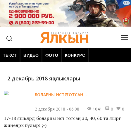
ТЕКСТ
ВИДЕО
ФОТО
КОНКУРС
2 декабрь 2018 яңалыклары
БОЛАРНЫ ИСТӘ ТОТСАҢ...
2 декабря 2018 - 06:08
1041
0
0
17-18 яшьләрдә боларны истә тотсаң 30, 40, 60 та яшәргә
җиңелрәк булыр! ;-)