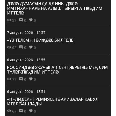
ДӘҮЛӘТ ДУМАСЫНДА БДИНЫ ДӘҮЛӘТ
ИМТИХАННАРЫНА АЛЫШТЫРЫРГА ТӘКЪДИМ
ИТТЕЛӘР
57
0
0
7 августа 2026 - 12:57
«ҮЗ ТЕЛЕМ» НӘТИҖӘЛӘРЕ БИЛГЕЛЕ
62
0
0
6 августа 2026 - 13:55
РОССИЯДӘ ҺӘР УКУЧЫГА 1 СЕНТЯБРЬГӘ 15 МЕҢ СУМ
ТҮЛӘРГӘ ТӘКЪДИМ ИТТЕЛӘР
77
0
0
6 августа 2026 - 13:51
«IT-ЛИДЕР» ПРЕМИЯСЕНӘ ГАРИЗАЛАР КАБУЛ
ИТЕЛӘ БАШЛАДЫ
67
0
0