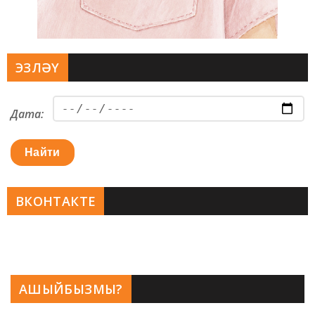
ЭЗЛӘҮ
Дата:
Найти
ВКОНТАКТЕ
АШЫЙБЫЗМЫ?