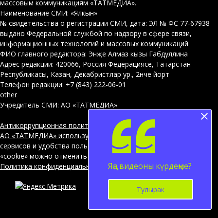
массовым коммуникациям «ТАТМЕДИА».
Наименование СМИ: «Ялкын»
№ свидетельства о регистрации СМИ, дата: ЭЛ № ФС 77-67938
выдано Федеральной службой по надзору в сфере связи,
информационных технологий и массовых коммуникаций
ФИО главного редактора: Энҗе Алмаз кызы Габдуллина
Адрес редакции: 420066, Россия Федерациясе, Татарстан
Республикасы, Казан, Декабристлар ур., 2нче йорт
Телефон редакции: +7 (843) 222-06-01
other
Учредитель СМИ: АО «ТАТМЕДИА»
Антикоррупционная политика
АО «ТАТМЕДИА» использует «cookie»
для персонализации
сервисов и удобства пользователей сайтом. Использование
«cookie» можно отменить в настройках браузера.
Яңа видеоны күрдеңме?
Политика конфиденциальности
Тулырак
12+