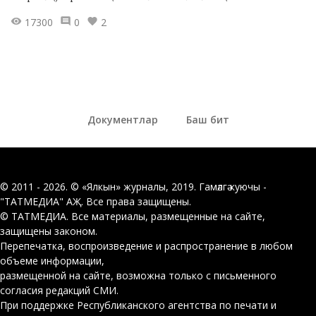
17300
0
2
Документлар
Баш бит
© 2011 - 2026. © «Ялкын» журналы, 2019. Гамәлгә куючы -
"ТАТМЕДИА" АҖ. Все права защищены.
© ТАТМЕДИА. Все материалы, размещенные на сайте,
защищены законом.
Перепечатка, воспроизведение и распространение в любом
объеме информации,
размещенной на сайте, возможна только с письменного
согласия редакций СМИ.
При поддержке Республиканского агентства по печати и