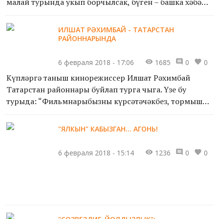
малай турында укып борчылсак, бүген – башка хәбәр.
Татарстанда 11 яшьлек малайның күнекмәләрдән соң...
ИЛШАТ РӘХИМБАЙ - ТАТАРСТАН
РАЙОННАРЫНДА
6 февраля 2018 - 17:06
1685
0
0
Күпләргә таныш кинорежиссер Илшат Рәхимбай
Татарстан районнары буйлап турга чыга. Үзе бу
турыда: “Фильмнарыбызны күрсәтәчәкбез, тормыш
һәм кино турында сөйләшәчәкбез. Бәхет өчен тагын
ни кирәк?” - ди....
"ЯЛКЫН" КАБЫЗГАН... АГОНЬ!
6 февраля 2018 - 15:14
1236
0
0