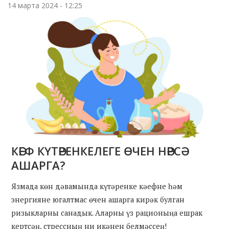
14 марта 2024 - 12:25
КӘЕФ КҮТӘРЕНКЕЛЕГЕ ӨЧЕН НӘРСӘ
АШАРГА?
Язмада көн дәвамында күтәренке кәефне һәм
энергияне югалтмас өчен ашарга кирәк булган
ризыкларны санадык. Аларны үз рационыңа ешрак
кертсәң, стрессның ни икәнен белмәссең!