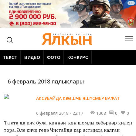
ТЕКСТ
ВИДЕО
ФОТО
КОНКУРС
6 февраль 2018 яңалыклары
АКСУБАЙДА КӨРӘШЧЕ ЯШҮСМЕР ВАФАТ
6 февраля 2018 - 22:17
1308
0
0
Таң ата да кич була, көннән-көн шомлы хәбәрләр килеп
тора. Әле кичә генә Чистайда кар астында калган