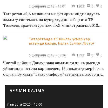
6 февраля 2018 - 10:01
1203
0
0
Татарстан 49,6 меңнән артык фатирны индивидуаль
җылыту системасына күчерде, дип хәбәр итә ТР
Төзелеш, архитектура һәм ТКХ министрлыгы. 2018
елда җылыту системасын индивидуаль котелларга
күчерү програм...
Татарстанда 15 яшьлек үсмер кар
астында калып, һәлак булган /фото/
6 февраля 2018 - 09:36
1392
0
0
Чистай районы Данауровка авылында яр кырыенда
уйнаганда, өстенә кар ишелеп, 15 яшьлек үсмер һәлак
булган. Бу хакта "Татар-информ" агентлыгы хәбәр итә.
112 ашыгыч хезмәте номерына 12 сәгать 43 минут...
БЕЛМИ КАЛМА
7 августа 2026 - 13:00