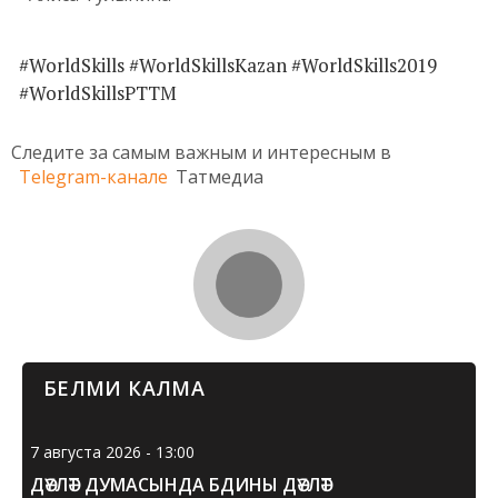
#WorldSkills #WorldSkillsKazan #WorldSkills2019
#WorldSkillsРТТМ
Следите за самым важным и интересным в
Telegram-канале
Татмедиа
БЕЛМИ КАЛМА
7 августа 2026 - 13:00
ДӘҮЛӘТ ДУМАСЫНДА БДИНЫ ДӘҮЛӘТ