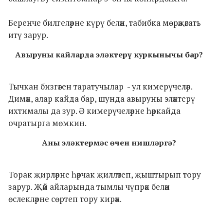
Беренче билгеләрне күрү белән, табибка мөрәҗәгать
итү зарур.
Авыруны кайларда эләктерү куркынычы бар?
Тычкан бизгәген таратучылар - ул кимерүчеләр.
Димәк, алар кайда бар, шунда авыруны эләктерү
ихтималы да зур. Ә кимерүчеләрне һәркайда
очратырга мөмкин.
Аны эләктермәс өчен нишләргә?
Торак җирләрне һәрчак җилләтеп, җыштырып тору
зарур. Җәй айларында тымлы чүпрәк белән
өслекләрне сөртеп тору кирәк.