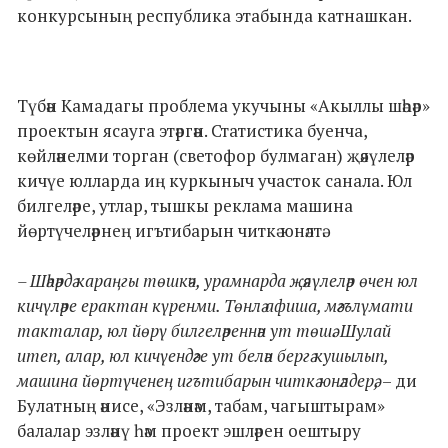
конкурсының республика этабында катнашкан.
Түбән Камадагы проблема укучыны «Акыллы шәһәр»
проектын ясауга этәргән. Статистика буенча,
көйләнелми торган (светофор булмаган) җәяүлеләр
кичүе юлларда иң куркыныч участок санала. Юл
билгеләре, утлар, тышкы реклама машина
йөртүчеләрнең игътибарын читкә юнәлтә.
– Шәһәрдә караңгы төшкәч, урамнарда җәяүлеләр өчен юл
кичүләре ерактан күренми. Төнлә афиша, мәгълүмати
такталар, юл йөрү билгеләреннән ут төшә. Шулай
итеп, алар, юл кичүендәге ут белән бергә кушылып,
машина йөртүченең игътибарын читкә юнәлдерә,
– ди
Булатның әнисе, «Эзләнәм, табам, чагыштырам»
балалар эзләнү һәм проект эшләрен оештыру