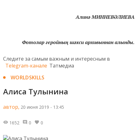
Алинә МИННЕВӘЛИЕВА
Фотолар геройның шәхси архивыннан алынды.
Следите за самым важным и интересным в
Telegram-канале
Татмедиа
WORLDSKILLS
Алиса Тулынина
автор,
20 июня 2019 - 13:45
1652
0
0