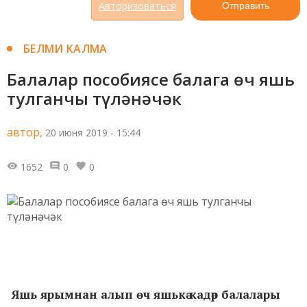
Авторизоваться
Отправить
БЕЛМИ КАЛМА
Балалар пособиясе балага өч яшь
тулганчы түләнәчәк
автор,
20 июня 2019 - 15:44
1652
0
0
Яшь ярымнан алып өч яшькә кадәр балалары