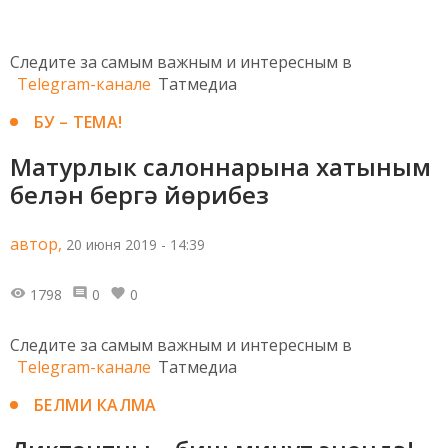
Следите за самым важным и интересным в
Telegram-канале
Татмедиа
БУ – ТЕМА!
Матурлык салоннарына хатыным
белән бергә йөрибез
автор,
20 июня 2019 - 14:39
1798
0
0
Следите за самым важным и интересным в
Telegram-канале
Татмедиа
БЕЛМИ КАЛМА