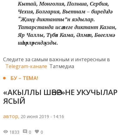
Кытай, Монголия, Польша, Сербия,
Чехия, Болгария, Вьетнам – биредә дә
“Җиңү диктанты”н яздылар.
Татарстанда исә әлеге диктант Казан,
Яр Чаллы, Түбән Кама, Әлмәт, Бөгелмә
шәһәрләрендә узды.
Следите за самым важным и интересным в
Telegram-канале
Татмедиа
БУ – ТЕМА!
«АКЫЛЛЫ ШӘҺӘР»НЕ УКУЧЫЛАР
ЯСЫЙ
автор,
20 июня 2019 - 14:16
1833
0
0