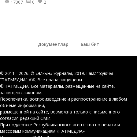
17307
0
2
Документлар
Баш бит
© 2011 - 2026. © «Ялкын» журналы, 2019. Гамәлгә куючы -
"ТАТМЕДИА" АҖ. Все права защищены.
© ТАТМЕДИА. Все материалы, размещенные на сайте,
защищены законом.
Перепечатка, воспроизведение и распространение в любом
объеме информации,
размещенной на сайте, возможна только с письменного
согласия редакций СМИ.
При поддержке Республиканского агентства по печати и
массовым коммуникациям «ТАТМЕДИА».