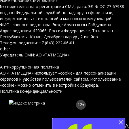
Наименование СМИ: «Ялкын»
№ свидетельства о регистрации СМИ, дата: ЭЛ № ФС 77-67938
выдано Федеральной службой по надзору в сфере связи,
информационных технологий и массовых коммуникаций
ФИО главного редактора: Энҗе Алмаз кызы Габдуллина
Адрес редакции: 420066, Россия Федерациясе, Татарстан
Республикасы, Казан, Декабристлар ур., 2нче йорт
Телефон редакции: +7 (843) 222-06-01
other
Учредитель СМИ: АО «ТАТМЕДИА»
Антикоррупционная политика
АО «ТАТМЕДИА» использует «cookie»
для персонализации
сервисов и удобства пользователей сайтом. Использование
«cookie» можно отменить в настройках браузера.
Политика конфиденциальности
12+