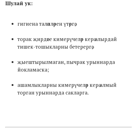
Шулай ук:
гигиена таләпләрен үтәргә;
торак җирдәге кимерүчеләр керә алырдай
тишек-тошыкларны бетерергә;
җыештырылмаган, пычрак урыннарда
йокламаска;
ашамлыкларны кимерүчеләр керә алмый
торган урыннарда сакларга.