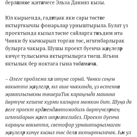
берләшмәсе җитәкчесе Эльза Данияз кызы.
Юл кырыенда, гадәттә, ак яки сары төстәге
яктырткычлы фонарьлар урныштырыла. Булат үз
проектында кызыл төсне сайларга тәкъдим итә.
Чөнки бу кычкырып торган төс, игътибарлырак
булырга чакыра. Шушы проект буенча җәяүлеләр
кичүе тулысынча яктыртылырга тиеш. Ягъни
яктылык бер ноктага гына төбәлмәячәк.
– Әлеге проблема хәл итүне сорый. Чөнки соңгы
вакытта җәяүлеләр, юл аша чыкканда, үз өстеннән
җаваплылыкны төшерә. Тик караңгыда машина
йөртүче кешене күрми калырга мөмкин бит. Шуңа да
әлеге проект ярдәмендә автомобиль йөртүчеләрнең
игътибарын җәлеп итәргә телибез. Проект буенча
караңгы вакытта, светофор урнаштырылмаган
җәяүлеләр кичүе кызыл төс белән яктыртылачак. Һәм ул