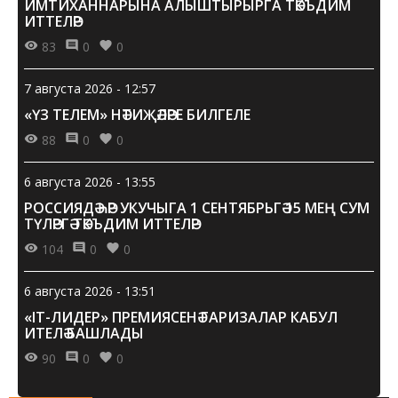
ИМТИХАННАРЫНА АЛЫШТЫРЫРГА ТӘКЪДИМ
ИТТЕЛӘР
83
0
0
7 августа 2026 - 12:57
«ҮЗ ТЕЛЕМ» НӘТИҖӘЛӘРЕ БИЛГЕЛЕ
88
0
0
6 августа 2026 - 13:55
РОССИЯДӘ ҺӘР УКУЧЫГА 1 СЕНТЯБРЬГӘ 15 МЕҢ СУМ
ТҮЛӘРГӘ ТӘКЪДИМ ИТТЕЛӘР
104
0
0
6 августа 2026 - 13:51
«IT-ЛИДЕР» ПРЕМИЯСЕНӘ ГАРИЗАЛАР КАБУЛ
ИТЕЛӘ БАШЛАДЫ
90
0
0