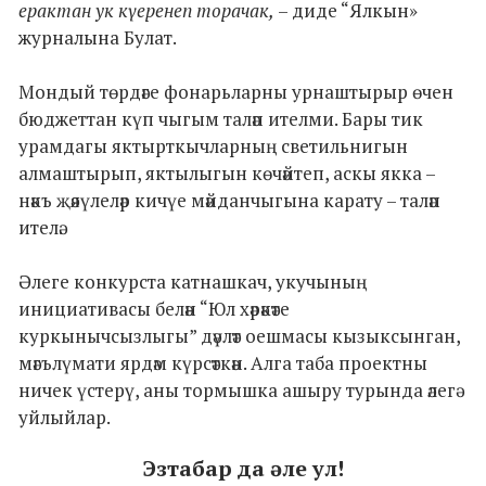
ерактан ук күеренеп торачак,
– диде “Ялкын»
журналына Булат.
Мондый төрдәге фонарьларны урнаштырыр өчен
бюджеттан күп чыгым таләп ителми. Бары тик
урамдагы яктырткычларның светильнигын
алмаштырып, яктылыгын көчәйтеп, аскы якка –
нәкъ җәяүлеләр кичүе мәйданчыгына карату – таләп
ителә.
Әлеге конкурста катнашкач, укучының
инициативасы белән “Юл хәрәкәте
куркынычсызлыгы” дәүләт оешмасы кызыксынган,
мәгълүмати ярдәм күрсәткән. Алга таба проектны
ничек үстерү, аны тормышка ашыру турында әлегә
уйлыйлар.
Эзтабар да әле ул!