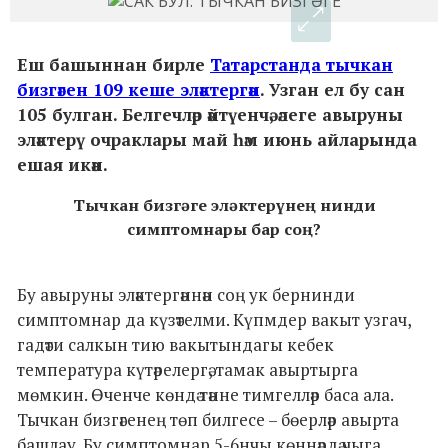
Еш башыннан бирле
Татарстанда тычкан
бизгәген 109 кеше эләктергән
. Узган ел бу сан
105 булган. Белгечләр әйтүенчә, әлеге авыруны
эләктерү очраклары май һәм июнь айларында
ешая икән.
Тычкан бизгәге эләктерүнең нинди
симптомнары бар соң?
Бу авыруны эләктергәннән соң ук бернинди
симптомнар да күзәтелми. Күпмдер вакыт узгач,
гадәти салкын тию вакытындагы кебек
температура күтәрелергә, тамак авыртырга
мөмкин. Өченче көндә тәнне тимгелләр баса ала.
Тычкан бизгәгенең төп билгесе – бөерләр авырта
башлау. Бу симптомнар 5-6нчы көннәрдә чыга.