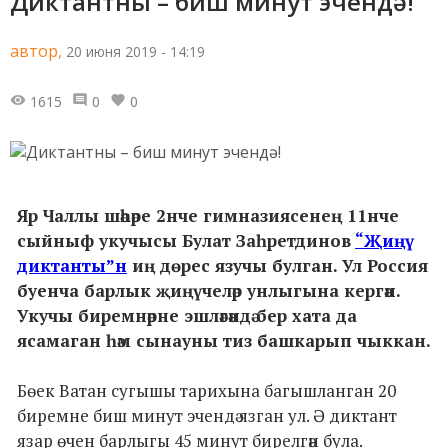
Диктантны – биш минут эчендә!
автор,
20 июня 2019 - 14:19
1615
0
0
Яр Чаллы шәһәре 2нче гимназиясенең 11нче
сыйныф укучысы Булат Заһретдинов
“Җиңү
диктанты”н
иң дөрес язучы булган. Ул Россия
буенча барлык җиңүчеләр унлыгына кергән.
Укучы биремнәрне эшләгәндә бер хата да
ясамаган һәм сынауны тиз башкарып чыккан.
Бөек Ватан сугышы тарихына багышланган 20
биремне биш минут эчендә язган ул. Ә диктант
язар өчен барлыгы 45 минут бирелгән була.