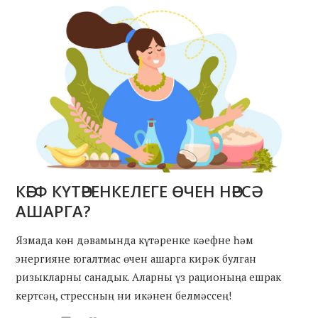
КӘЕФ КҮТӘРЕНКЕЛЕГЕ ӨЧЕН НӘРСӘ
АШАРГА?
Язмада көн дәвамында күтәренке кәефне һәм
энергияне югалтмас өчен ашарга кирәк булган
ризыкларны санадык. Аларны үз рационыңа ешрак
кертсәң, стрессның ни икәнен белмәссең!