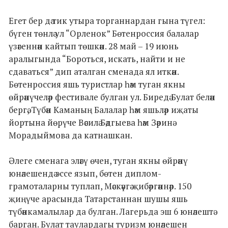
Егет бер дә тик утыра торганнардан гына түгел:
бүген төнлә ул “Орленок” Бөтенроссия балалар
үзәгеннән кайтып төшкән. 28 май – 19 июнь
аралыгында “Бороться, искать, найти и не
сдаваться” дип аталган сменада ял иткән.
Бөтенроссия яшь туристлар һәм туган якны
өйрәнүчеләр фестивале булган ул. Биредә Булат белән
бергә, Түбән Каманың Балалар һәм яшьләр иҗаты
йортына йөрүче Вәсилә Бәдгыева һәм Зәринә
Морадыймова да катнашкан.
Әлеге сменага эләгү өчен, туган якны өйрәнү
юнәлешендә эссе язып, бөтен диплом-
грамоталарны туплап, Мәскәүгә җибәргәннәр. 150
җиңүче арасында Татарстаннан шушы яшь
түбәнкамалылар да булган. Лагерьда эш 6 юнәлештә
барган. Булат таулардагы туризм юнәлешен