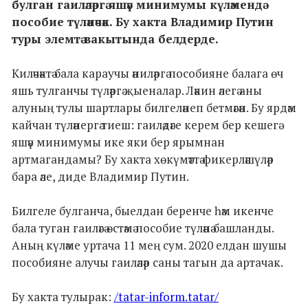
булган гаиләләргә яшәү минимумы күләмендә
пособие түләнәчәк. Бу хакта Владимир Путин
туры элемтә вакытында белдерде.
Киләчәктә бала караучы әниләргә пособияне балага өч
яшь тулганчы түләргә җыеналар. Ләкин әлегә аны
алуның тулы шартлары билгеләнеп бетмәгән. Бу ярдәм
кайчан түләнергә тиеш: гаиләдәге керем бер кешегә
яшәү минимумы ике яки бер ярымнан
артмагандамы? Бу хакта хөкүмәттә фикерләшүләр
бара әле, диде Владимир Путин.
Билгеле булганча, быелдан беренче һәм икенче
бала туган гаиләгә өстәмә пособие түләнә башланды.
Аның күләме уртача 11 мең сум. 2020 елдан шушы
пособияне алучы гаиләләр саны тагын да артачак.
Бу хакта тулырак:
/tatar-inform.tatar/