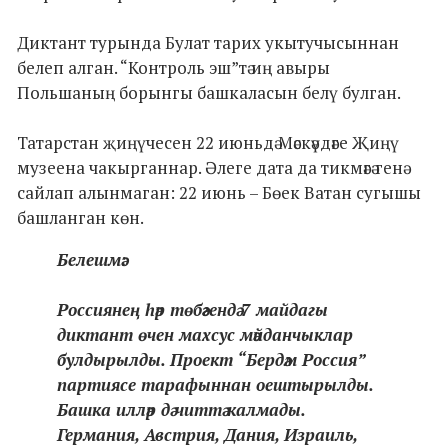
Диктант турында Булат тарих укытучысыннан
белеп алган. “Контроль эш”тә иң авыры
Польшаның борынгы башкаласын белү булган.
Татарстан җиңүчесен 22 июньдә Мәскәүдәге Җиңү
музеена чакырганнар. Әлеге дата да тикмәгә генә
сайлап алынмаган: 22 июнь – Бөек Ватан сугышы
башланган көн.
Белешмә:
Россиянең һәр төбәгендә 7 майдагы
диктант өчен махсус мәйданчыклар
булдырылды. Проект “Бердәм Россия”
партиясе тарафыннан оештырылды.
Башка илләр дә читтә калмады.
Германия, Австрия, Дания, Израиль,