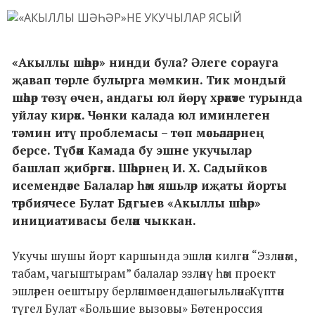
«Акыллы шәһәр» нинди була? Әлеге сорауга
җавап төрле булырга мөмкин. Тик мондый
шәһәр төзү өчен, андагы юл йөрү хәрәкәте турында
уйлау кирәк. Чөнки калада юл иминлеген
тәэмин итү проблемасы – төп мәсьәләләрнең
берсе. Түбән Камада бу эшне укучылар
башлап җибәргән. Шәһәрнең И. Х. Садыйков
исемендәге Балалар һәм яшьләр иҗаты йорты
тәрбиячесе Булат Бәдгыев «Акыллы шәһәр»
инициативасы белән чыккан.
Укучы шушы йорт каршында эшләп килгән “Эзләнәм,
табам, чагыштырам” балалар эзләнү һәм проект
эшләрен оештыру берләшмәсендә шөгыльләнә. Күптән
түгел Булат «Большие вызовы» Бөтенроссия