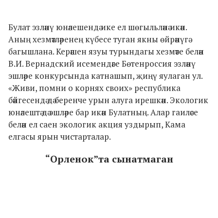
Булат эзләнү юнәлешендә ике ел шөгыльләнә икән.
Аның хезмәтләренең күбесе туган якны өйрәнүгә
багышлана. Керәшен язуы турындагы хезмәте белән
В.И. Вернадский исемендәге Бөтенроссия эзләнү
эшләре конкурсында катнашып, җиңү яулаган ул.
«Живи, помни о корнях своих» республика
бәйгесендә дә беренче урын алуга ирешкән. Экологик
юнәлештә дә эшләре бар икән Булатның. Алар гаиләсе
белән ел саен экологик акция уздырып, Кама
елгасы ярын чистарталар.
“Орленок”та сынатмаган