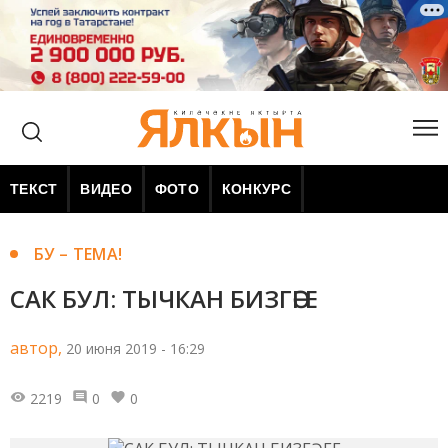
ТЕКСТ
ВИДЕО
ФОТО
КОНКУРС
БУ – ТЕМА!
САК БУЛ: ТЫЧКАН БИЗГӘГЕ
автор,
20 июня 2019 - 16:29
2219
0
0