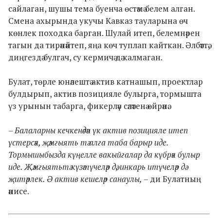
сайлаган, шушы тема буенча өстәмә белем алган.
Смена ахырында укучы Кавказ тауларына өч
көнлек походка барган. Шулай итеп, белемнәрен
тагын да тирәнәйтеп, яңа көч туплап кайткан. Әлбәттә,
диңгездә булгач, су кермичә дә калмаган.
Булат, төрле юнәлештә актив катнашып, проектлар
булдырып, актив позицияле булырга, тормышта
үз урынын табарга, фикерләү сәләтенә өйрәнә.
– Балаларны кечкенәдән үк актив позицияле итеп
үстерсәк, җәмгыять тә алга таба барыр иде.
Тормышыбызда күңелле вакыйгалар да күбрәк булыр
иде. Җәмгыятьтә күзәтүчеләр дә, инкарь итүчеләр дә
җитәрлек. Ә актив кешеләр санаулы,
– ди Булатның
әнисе.